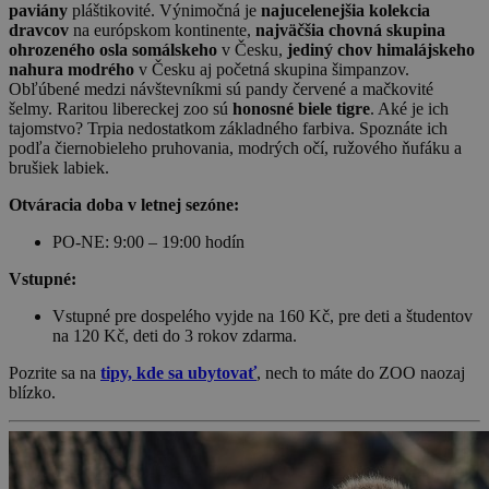
paviány
pláštikovité. Výnimočná je
najucelenejšia kolekcia
dravcov
na európskom kontinente,
najväčšia chovná skupina
ohrozeného osla somálskeho
v Česku,
jediný chov himalájskeho
nahura modrého
v Česku aj početná skupina šimpanzov.
Obľúbené medzi návštevníkmi sú pandy červené a mačkovité
šelmy. Raritou libereckej zoo sú
honosné biele tigre
. Aké je ich
tajomstvo? Trpia nedostatkom základného farbiva. Spoznáte ich
podľa čiernobieleho pruhovania, modrých očí, ružového ňufáku a
brušiek labiek.
Otváracia doba v letnej sezóne:
PO-NE: 9:00 – 19:00 hodín
Vstupné:
Vstupné pre dospelého vyjde na 160 Kč, pre deti a študentov
na 120 Kč, deti do 3 rokov zdarma.
Pozrite sa na
tipy, kde sa ubytovať
, nech to máte do ZOO naozaj
blízko.