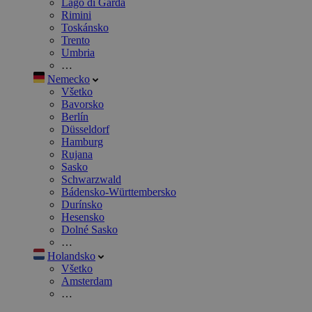
Lago di Garda
Rimini
Toskánsko
Trento
Umbria
…
Nemecko
Všetko
Bavorsko
Berlín
Düsseldorf
Hamburg
Rujana
Sasko
Schwarzwald
Bádensko-Württembersko
Durínsko
Hesensko
Dolné Sasko
…
Holandsko
Všetko
Amsterdam
…