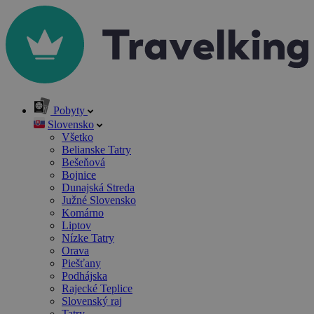
Pobyty
Slovensko
Všetko
Belianske Tatry
Bešeňová
Bojnice
Dunajská Streda
Južné Slovensko
Komárno
Liptov
Nízke Tatry
Orava
Piešťany
Podhájska
Rajecké Teplice
Slovenský raj
Tatry