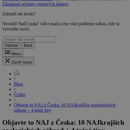
Zásadami ochrany osobných údajov
.
Zabudli ste heslo?
Nevadí! Stačí zadať váš e-mail a my vám pošleme odkaz, kde si
vytvoríte nové.
Odoslať
Back
Menu
Zavřít menu
Blog
Česko
Objavte to NAJ z Česka: 10 NAJkrajších zoologických
záhrad + 4 tajné tipy
Objavte to NAJ z Česka: 10 NAJkrajších