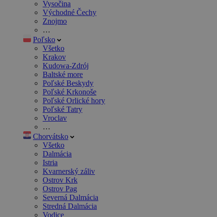
Vysočina
Východné Čechy
Znojmo
…
Poľsko
Všetko
Krakov
Kudowa-Zdrój
Baltské more
Poľské Beskydy
Poľské Krkonoše
Poľské Orlické hory
Poľské Tatry
Vroclav
…
Chorvátsko
Všetko
Dalmácia
Istria
Kvarnerský záliv
Ostrov Krk
Ostrov Pag
Severná Dalmácia
Stredná Dalmácia
Vodice