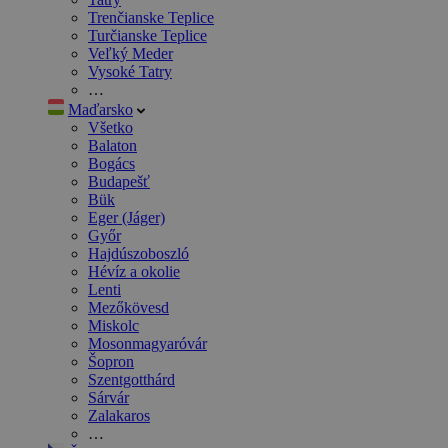
Trenčianske Teplice
Turčianske Teplice
Veľký Meder
Vysoké Tatry
…
Maďarsko
Všetko
Balaton
Bogács
Budapešť
Bük
Eger (Jáger)
Győr
Hajdúszoboszló
Hévíz a okolie
Lenti
Mezőkövesd
Miskolc
Mosonmagyaróvár
Šopron
Szentgotthárd
Sárvár
Zalakaros
…