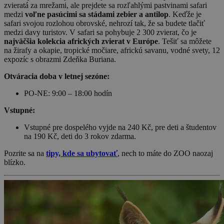
zvieratá za mrežami, ale prejdete sa rozľahlými pastvinami safari
medzi
voľne pasúcimi sa stádami zebier a antilop
. Keďže je
safari svojou rozlohou obrovské, nehrozí tak, že sa budete tlačiť
medzi davy turistov. V safari sa pohybuje 2 300 zvierat, čo je
najväčšia kolekcia afrických zvierat v Európe
. Tešiť sa môžete
na žirafy a okapie, tropické močiare, africkú savanu, vodné svety, 12
expozíc s obrazmi Zdeňka Buriana.
Otváracia doba v letnej sezóne:
PO-NE: 9:00 – 18:00 hodín
Vstupné:
Vstupné pre dospelého vyjde na 240 Kč, pre deti a študentov
na 190 Kč, deti do 3 rokov zdarma.
Pozrite sa na
tipy, kde sa ubytovať
, nech to máte do ZOO naozaj
blízko.