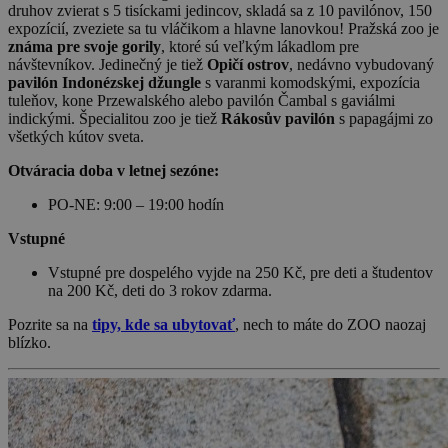
druhov zvierat s 5 tisíckami jedincov, skladá sa z 10 pavilónov, 150
expozícií, zveziete sa tu vláčikom a hlavne lanovkou! Pražská zoo je
známa pre svoje gorily
, ktoré sú veľkým lákadlom pre
návštevníkov. Jedinečný je tiež
Opičí ostrov
, nedávno vybudovaný
pavilón Indonézskej džungle
s varanmi komodskými, expozícia
tuleňov, kone Przewalského alebo pavilón Čambal s gaviálmi
indickými. Špecialitou zoo je tiež
Rákosův pavilón
s papagájmi zo
všetkých kútov sveta.
Otváracia doba v letnej sezóne:
PO-NE: 9:00 – 19:00 hodín
Vstupné
Vstupné pre dospelého vyjde na 250 Kč, pre deti a študentov
na 200 Kč, deti do 3 rokov zdarma.
Pozrite sa na
tipy, kde sa ubytovať
, nech to máte do ZOO naozaj
blízko.