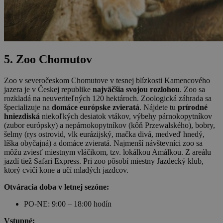
5. Zoo Chomutov
Zoo v severočeskom Chomutove v tesnej blízkosti Kamencového
jazera je v Českej republike
najväčšia svojou rozlohou
. Zoo sa
rozkladá na neuveriteľných 120 hektároch. Zoologická záhrada sa
špecializuje na
domáce európske zvieratá
. Nájdete tu
prírodné
hniezdiská
niekoľkých desiatok vtákov, výbehy párnokopytníkov
(zubor európsky) a nepárnokopytníkov (kôň Przewalského), bobry,
šelmy (rys ostrovid, vlk eurázijský, mačka divá, medveď hnedý,
líška obyčajná) a domáce zvieratá. Najmenší návštevníci zoo sa
môžu zviesť miestnym vláčikom, tzv. lokálkou Amálkou. Z areálu
jazdí tiež Safari Express. Pri zoo pôsobí miestny Jazdecký klub,
ktorý cvičí kone a učí mladých jazdcov.
Otváracia doba v letnej sezóne:
PO-NE: 9:00 – 18:00 hodín
Vstupné: