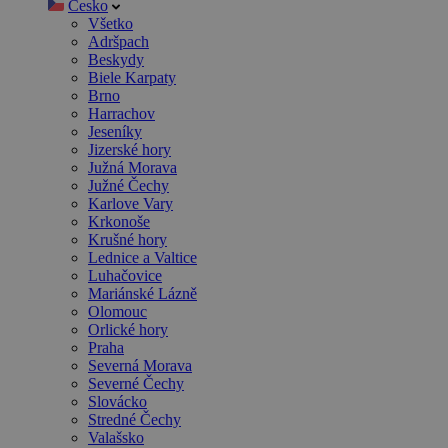
Česko
Všetko
Adršpach
Beskydy
Biele Karpaty
Brno
Harrachov
Jeseníky
Jizerské hory
Južná Morava
Južné Čechy
Karlove Vary
Krkonoše
Krušné hory
Lednice a Valtice
Luhačovice
Mariánské Lázně
Olomouc
Orlické hory
Praha
Severná Morava
Severné Čechy
Slovácko
Stredné Čechy
Valašsko