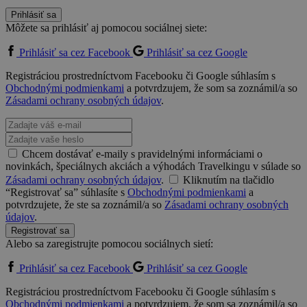
Prihlásiť sa
Môžete sa prihlásiť aj pomocou sociálnej siete:
Prihlásiť sa cez Facebook
Prihlásiť sa cez Google
Registráciou prostredníctvom Facebooku či Google súhlasím s
Obchodnými podmienkami
a potvrdzujem, že som sa zoznámil/a so
Zásadami ochrany osobných údajov
.
Chcem dostávať e-maily s pravidelnými informáciami o
novinkách, špeciálnych akciách a výhodách Travelkingu v súlade so
Zásadami ochrany osobných údajov
.
Kliknutím na tlačidlo
“Registrovať sa” súhlasíte s
Obchodnými podmienkami
a
potvrdzujete, že ste sa zoznámil/a so
Zásadami ochrany osobných
údajov
.
Registrovať sa
Alebo sa zaregistrujte pomocou sociálnych sietí:
Prihlásiť sa cez Facebook
Prihlásiť sa cez Google
Registráciou prostredníctvom Facebooku či Google súhlasím s
Obchodnými podmienkami
a potvrdzujem, že som sa zoznámil/a so