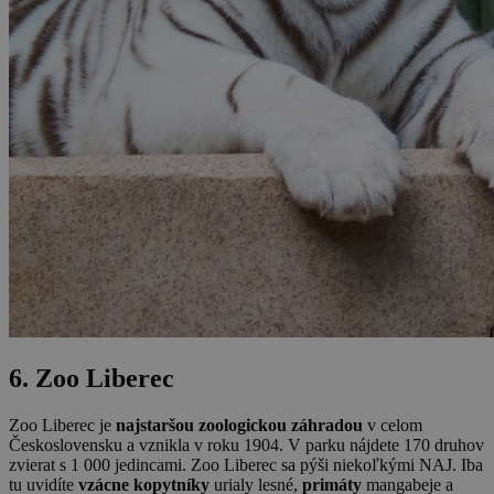
6. Zoo Liberec
Zoo Liberec je
najstaršou zoologickou záhradou
v celom
Československu a vznikla v roku 1904. V parku nájdete 170 druhov
zvierat s 1 000 jedincami. Zoo Liberec sa pýši niekoľkými NAJ. Iba
tu uvidíte
vzácne kopytníky
urialy lesné,
primáty
mangabeje a