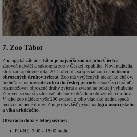
7. Zoo Tábor
Zoologická záhrada Tábor je
najväčší zoo na juhu Čiech
a
zároveň najväčšia súkromná zoo v Českej republike. Noví majitelia,
ktorí zoo opätovne roku 2015 otvorili, sa špecializujú na
ochranu
ohrozených druhov zvierat
. Zoo má vytýčených niekoľko cieľov,
podieľa sa na
návrate zubra do českej prírody
a snaží sa chrániť a
rozmnožovať ohrozené druhy zvierat a zvierat na pokraji vyhubenia.
Zároveň sa snaží vzdelávať občanov ohľadom ohrozených druhov.
V tejto zoo nájdete vyše 200 zvierat, z toho viac ako tretina spadá
medzi chránené druhy. Zoo je obzvlášť pyšná na
tigra ussurijského
a vlka arktického
.
Otváracia doba v letnej sezóne:
PO-NE: 9:00 – 18:00 hodín