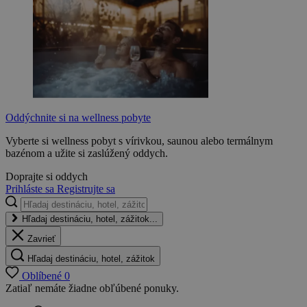
Oddýchnite si na wellness pobyte
Vyberte si wellness pobyt s vírivkou, saunou alebo termálnym
bazénom a užite si zaslúžený oddych.
Doprajte si oddych
Prihláste sa
Registrujte sa
Hľadaj destináciu, hotel, zážitok...
Zavrieť
Hľadaj destináciu, hotel, zážitok
Oblíbené
0
Zatiaľ nemáte žiadne obľúbené ponuky.