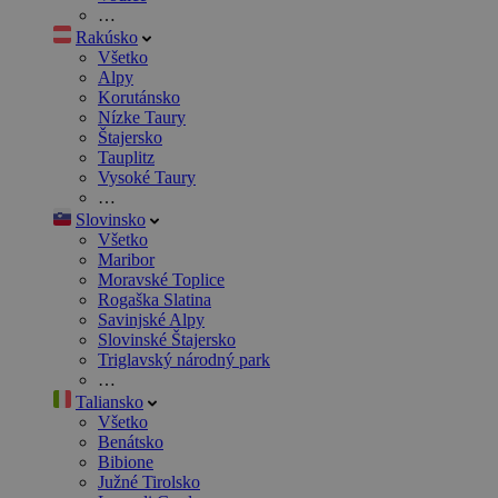
…
Rakúsko
Všetko
Alpy
Korutánsko
Nízke Taury
Štajersko
Tauplitz
Vysoké Taury
…
Slovinsko
Všetko
Maribor
Moravské Toplice
Rogaška Slatina
Savinjské Alpy
Slovinské Štajersko
Triglavský národný park
…
Taliansko
Všetko
Benátsko
Bibione
Južné Tirolsko