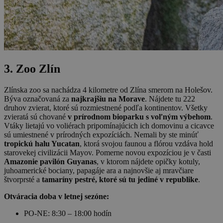
3. Zoo Zlín
Zlínska zoo sa nachádza 4 kilometre od Zlína smerom na Holešov.
Býva označovaná za
najkrajšiu na Morave
. Nájdete tu 222
druhov zvierat, ktoré sú rozmiestnené podľa kontinentov. Všetky
zvieratá sú chované
v prírodnom bioparku s voľným výbehom
.
Vtáky lietajú vo voliérach pripomínajúcich ich domovinu a cicavce
sú umiestnené v prírodných expozíciách. Nemali by ste minúť
tropickú halu Yucatan
, ktorá svojou faunou a flórou vzdáva hold
starovekej civilizácii Mayov. Pomerne novou expozíciou je v časti
Amazonie pavilón Guyanas
, v ktorom nájdete opičky kotuly,
juhoamerické bociany, papagáje ara a najnovšie aj mravčiare
štvorprsté a
tamaríny pestré, ktoré sú tu jediné v republike
.
Otváracia doba v letnej sezóne:
PO-NE: 8:30 – 18:00 hodín