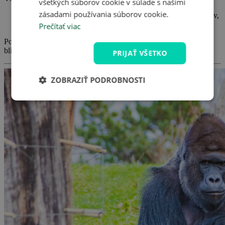
všetkých súborov cookie v súlade s našimi
zásadami používania súborov cookie.
Vstupné pre dospelého vyjde na 140 Kč, pre deti a študentov,
seniorov na 100 Kč, deti do 100 cm výšky zdarma.
Prečítať viac
Pozrite sa na
tipy, kde sa ubytovať
, nech to máte do ZOO naozaj
blízko.
PRIJAŤ VŠETKO
ZOBRAZIŤ PODROBNOSTI