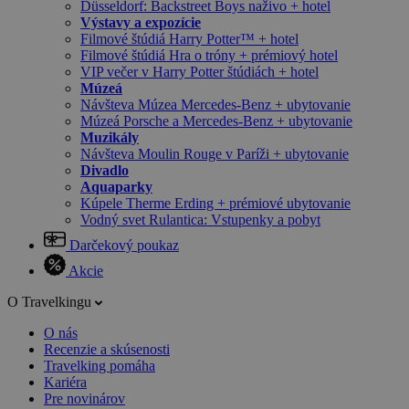
Düsseldorf: Backstreet Boys naživo + hotel
Výstavy a expozície
Filmové štúdiá Harry Potter™ + hotel
Filmové štúdiá Hra o tróny + prémiový hotel
VIP večer v Harry Potter štúdiách + hotel
Múzeá
Návšteva Múzea Mercedes-Benz + ubytovanie
Múzeá Porsche a Mercedes-Benz + ubytovanie
Muzikály
Návšteva Moulin Rouge v Paríži + ubytovanie
Divadlo
Aquaparky
Kúpele Therme Erding + prémiové ubytovanie
Vodný svet Rulantica: Vstupenky a pobyt
Darčekový poukaz
Akcie
O Travelkingu
O nás
Recenzie a skúsenosti
Travelking pomáha
Kariéra
Pre novinárov