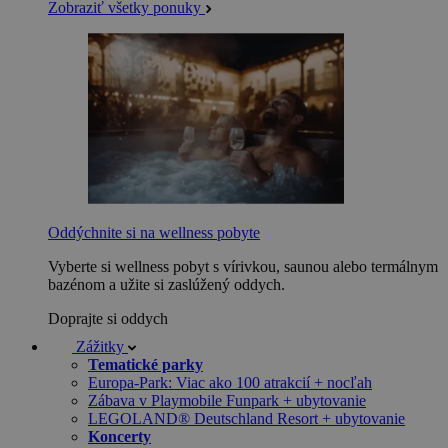
Zobraziť všetky ponuky
Oddýchnite si na wellness pobyte
Vyberte si wellness pobyt s vírivkou, saunou alebo termálnym
bazénom a užite si zaslúžený oddych.
Doprajte si oddych
Zážitky
Tematické parky
Europa-Park: Viac ako 100 atrakcií + nocľah
Zábava v Playmobile Funpark + ubytovanie
LEGOLAND® Deutschland Resort + ubytovanie
Koncerty