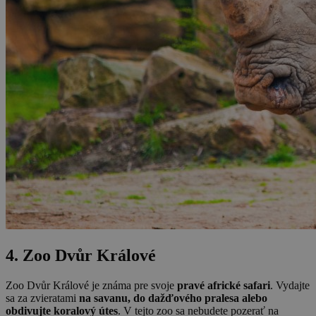
4. Zoo Dvůr Králové
Zoo Dvůr Králové je známa pre svoje
pravé africké safari
. Vydajte
sa za zvieratami
na savanu, do dažďového pralesa alebo
obdivujte koralový útes
. V tejto zoo sa nebudete pozerať na