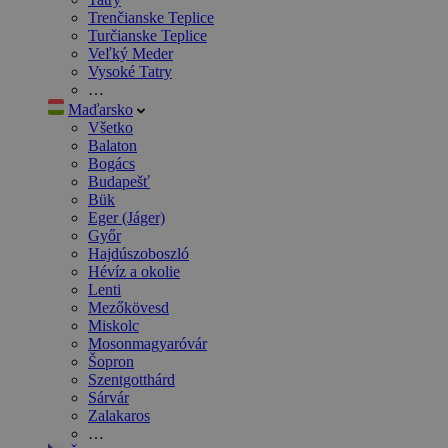
Trenčianske Teplice
Turčianske Teplice
Veľký Meder
Vysoké Tatry
…
Maďarsko
Všetko
Balaton
Bogács
Budapešť
Bük
Eger (Jáger)
Győr
Hajdúszoboszló
Hévíz a okolie
Lenti
Mezőkövesd
Miskolc
Mosonmagyaróvár
Šopron
Szentgotthárd
Sárvár
Zalakaros
…