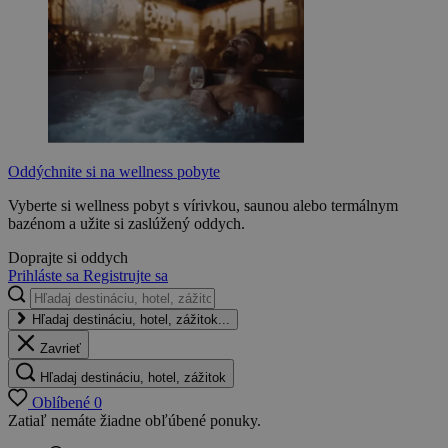
Oddýchnite si na wellness pobyte
Vyberte si wellness pobyt s vírivkou, saunou alebo termálnym
bazénom a užite si zaslúžený oddych.
Doprajte si oddych
Prihláste sa
Registrujte sa
Hľadaj destináciu, hotel, zážitok...
Zavrieť
Hľadaj destináciu, hotel, zážitok
Oblíbené
0
Zatiaľ nemáte žiadne obľúbené ponuky.