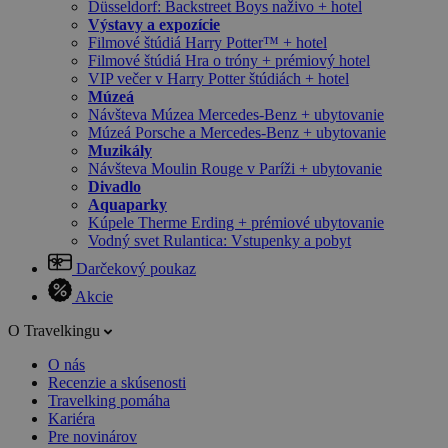
Düsseldorf: Backstreet Boys naživo + hotel
Výstavy a expozície
Filmové štúdiá Harry Potter™ + hotel
Filmové štúdiá Hra o tróny + prémiový hotel
VIP večer v Harry Potter štúdiách + hotel
Múzeá
Návšteva Múzea Mercedes-Benz + ubytovanie
Múzeá Porsche a Mercedes-Benz + ubytovanie
Muzikály
Návšteva Moulin Rouge v Paríži + ubytovanie
Divadlo
Aquaparky
Kúpele Therme Erding + prémiové ubytovanie
Vodný svet Rulantica: Vstupenky a pobyt
Darčekový poukaz
Akcie
O Travelkingu
O nás
Recenzie a skúsenosti
Travelking pomáha
Kariéra
Pre novinárov