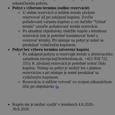
uskutočnením pobytu.
Pobyt s výberom termínu (online rezervácie)
U online rezervácií si môžete termín záväzne
rezervovať už pri zakúpení kupónu. Zvoľte
požadovanú variantu kupónu a cez tlačidlo “Vybrať
termín” označte požadovaný termín rezervácie.
Po uhradení objednávky obdržíte kupón s termínom
rezervácie (nie je potrebné kontaktovať hotel a
overovať termín). Pri nástupe na pobyt je nutné sa
preukázať vytlačeným kupónom.
Pobyt bez výberu termínu (otvorený kupón)
Po zakúpení pobytu si rezervujte termín u ubytovacieho
zariadenia (recepcia@hoteleuforia.sk, +421 918 722
331). K záväznej rezervácii je potrebné uviesť číslo
kupónu. Nástup na pobyt je možný len s platnou
rezerváciou a pri nástupe je nutné preukázať sa
vytlačeným kupónom.
Rezerváciu si môžete vytvoriť vo svojom zákazníckom
účte pri objednávke
tu
.
Kupón nie je možné využiť v termínoch 4.8.2026 -
30.8.2026.