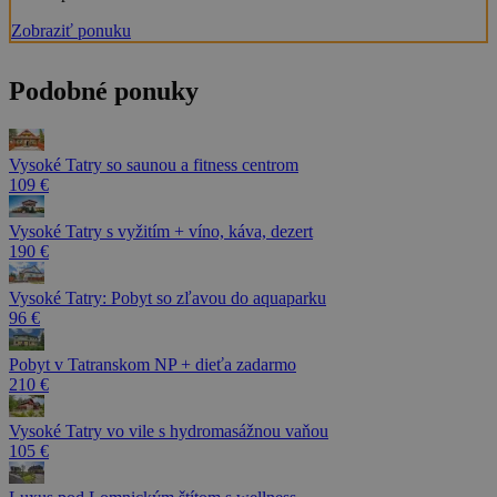
Zobraziť ponuku
Podobné ponuky
Vysoké Tatry so saunou a fitness centrom
109 €
Vysoké Tatry s vyžitím + víno, káva, dezert
190 €
Vysoké Tatry: Pobyt so zľavou do aquaparku
96 €
Pobyt v Tatranskom NP + dieťa zadarmo
210 €
Vysoké Tatry vo vile s hydromasážnou vaňou
105 €