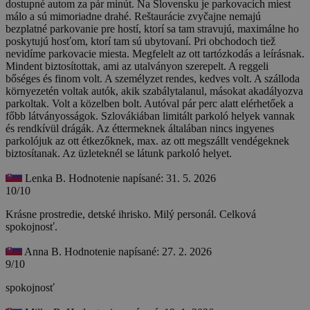
dostupné autom za pár minút. Na Slovensku je parkovacích miest
málo a sú mimoriadne drahé. Reštaurácie zvyčajne nemajú
bezplatné parkovanie pre hostí, ktorí sa tam stravujú, maximálne ho
poskytujú hosťom, ktorí tam sú ubytovaní. Pri obchodoch tiež
nevidíme parkovacie miesta.
Megfelelt az ott tartózkodás a leírásnak.
Mindent biztosítottak, ami az utalványon szerepelt. A reggeli
bőséges és finom volt. A személyzet rendes, kedves volt. A szálloda
környezetén voltak autók, akik szabálytalanul, másokat akadályozva
parkoltak. Volt a közelben bolt. Autóval pár perc alatt elérhetőek a
főbb látványosságok. Szlovákiában limitált parkoló helyek vannak
és rendkívül drágák. Az éttermeknek általában nincs ingyenes
parkolójuk az ott étkezőknek, max. az ott megszállt vendégeknek
biztosítanak. Az üzleteknél se látunk parkoló helyet.
Lenka B.
Hodnotenie napísané: 31. 5. 2026
10/10
Krásne prostredie, detské ihrisko. Milý personál. Celková
spokojnosť.
Anna B.
Hodnotenie napísané: 27. 2. 2026
9/10
spokojnosť