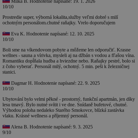
Milka B.
Hodnotenie napísané: 19. 1. 2026
10/10
Prostredie super, výborná lokalita,služby veľmi dobré s milí
ochotným personálom.chutné raňajky. Vrelo doporučujem
Eva K.
Hodnotenie napísané: 12. 10. 2025
10/10
Boli sme na víkendovom pobyte a môžeme len odporučiť. Krasne
wellnes - sauna a vírivka, mysleli aj na džbán s vodou a fľašou vína.
Romantiku dopĺňala hudba a hviezdne nebo. Raňajky pestré, bolo si
z čoho vyberať. Personál milý, ochotný. 5 min. peši k železničnej
stanici.
Dagmar H.
Hodnotenie napísané: 22. 9. 2025
10/10
Ubytování bylo velmi pěkné - prostorný, funkční apartmán, jen díky
lesu tmavý. Bylo nutné svítit i ve dne. Snídaně bufetové, chutné.
Výhodou poloha nedaleko Starého Smokovce, blízká zastávka
vlaku. Krásné wellness a příjemný personál.
Alena B.
Hodnotenie napísané: 9. 3. 2025
9/10