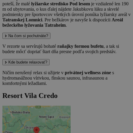
poteší, že malé
lyžiarske stredisko Pod lesom
je vzdialené len 190
m od ubytovania, o kus ďalej nájdete Jakubkovu lúku a skvelé
podmienky pre športovcov všetkých úrovní ponúka lyžiarsky areál v
Tatranskej Lomnici
. Pre bežkárov je navyše k dispozícii
Areál
bežeckého lyžovania Tatraheim
.
Na čom si pochutnáte?
V rezorte sa servírujú bohaté
raňajky formou bufetu
, a tak si
budete môcť dopriať štart dňa presne podľa svojich predstáv.
Kde budete relaxovať?
Ničím nerušený relax si užijete v
privátnej wellness zóne
s
hydromasážnou vírivkou, fínskou saunou, infrasaunou a
komfortnými ležadlami.
Resort Vila Credo