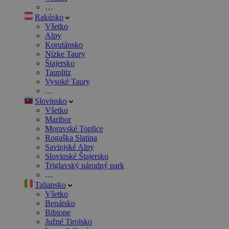
…
Rakúsko
Všetko
Alpy
Korutánsko
Nízke Taury
Štajersko
Tauplitz
Vysoké Taury
…
Slovinsko
Všetko
Maribor
Moravské Toplice
Rogaška Slatina
Savinjské Alpy
Slovinské Štajersko
Triglavský národný park
…
Taliansko
Všetko
Benátsko
Bibione
Južné Tirolsko