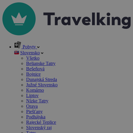
Pobyty
Slovensko
Všetko
Belianske Tatry
Bešeňová
Bojnice
Dunajská Streda
Južné Slovensko
Komárno
Liptov
Nízke Tatry
Orava
Piešťany
Podhájska
Rajecké Teplice
Slovenský raj
Tatry