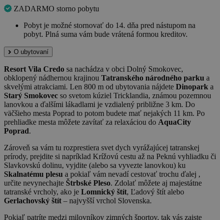
ZADARMO storno pobytu
Pobyt je možné stornovať do 14. dňa pred nástupom na
pobyt. Plná suma vám bude vrátená formou kreditov.
O ubytovaní
Resort Vila Credo
sa nachádza v obci Dolný Smokovec,
obklopený nádhernou krajinou
Tatranského národného parku
a
skvelými atrakciami. Len 800 m od ubytovania nájdete
Dinopark
a
Starý Smokovec
so svetom kúziel Tricklandia, známou pozemnou
lanovkou a ďalšími lákadlami je vzdialený približne 3 km. Do
väčšieho mesta Poprad to potom budete mať nejakých 11 km. Po
prehliadke mesta môžete zavítať za relaxáciou do
AquaCity
Poprad
.
Zároveň sa vám tu rozprestiera svet dych vyrážajúcej tatranskej
prírody, prejdite si napríklad Krížovú cestu až na Peknú vyhliadku či
Slavkovskú dolinu, vyjdite (alebo sa vyvezte lanovkou) ku
Skalnatému plesu
a pokiaľ vám nevadí cestovať trochu ďalej ,
určite nevynechajte
Štrbské Pleso
. Zdolať môžete aj majestátne
tatranské vrcholy, ako je
Lomnický štít
, Ľadový štít alebo
Gerlachovský štít
– najvyšší vrchol Slovenska.
Pokiaľ patríte medzi milovníkov zimných športov, tak vás zaiste