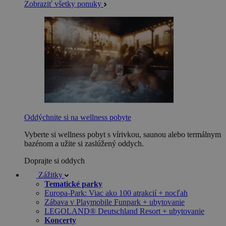
Zobraziť všetky ponuky
Oddýchnite si na wellness pobyte
Vyberte si wellness pobyt s vírivkou, saunou alebo termálnym
bazénom a užite si zaslúžený oddych.
Doprajte si oddych
Zážitky
Tematické parky
Europa-Park: Viac ako 100 atrakcií + nocľah
Zábava v Playmobile Funpark + ubytovanie
LEGOLAND® Deutschland Resort + ubytovanie
Koncerty