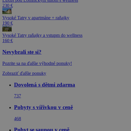
Luxus pod Lomnickým štítom s wellness
230 €
Vysoké Tatry v apartmáne + raňajky
190 €
Vysoké Tatry raňajky a vstupm do wellness
160 €
Nevybrali ste si?
Pozrite sa na ďalšie výhodné ponuky!
Zobraziť ďalšie ponuky
Dovolená s dětmi zdarma
737
Pobyty s vířivkou v ceně
468
Pobyt se saunou v ceně