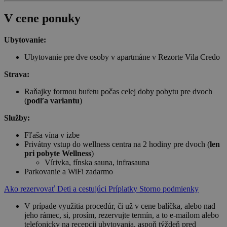
V cene ponuky
Ubytovanie:
Ubytovanie pre dve osoby v apartmáne v Rezorte Vila Credo
Strava:
Raňajky formou bufetu počas celej doby pobytu pre dvoch
(
podľa variantu
)
Služby:
Fľaša vína v izbe
Privátny vstup do wellness centra na 2 hodiny pre dvoch (
len
pri pobyte Wellness
)
Vírivka, fínska sauna, infrasauna
Parkovanie a WiFi zadarmo
Ako rezervovať
Deti a cestujúci
Príplatky
Storno podmienky
V prípade využitia procedúr, či už v cene balíčka, alebo nad
jeho rámec, si, prosím, rezervujte termín, a to e-mailom alebo
telefonicky na recepcii ubytovania, aspoň týždeň pred