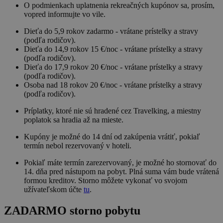
O podmienkach uplatnenia rekreačných kupónov sa, prosím,
vopred informujte vo vile.
Dieťa do 5,9 rokov zadarmo - vrátane prístelky a stravy
(podľa rodičov).
Dieťa do 14,9 rokov 15 €/noc - vrátane prístelky a stravy
(podľa rodičov).
Dieťa do 17,9 rokov 20 €/noc - vrátane prístelky a stravy
(podľa rodičov).
Osoba nad 18 rokov 20 €/noc - vrátane prístelky a stravy
(podľa rodičov).
Príplatky, ktoré nie sú hradené cez Travelking, a miestny
poplatok sa hradia až na mieste.
Kupóny je možné do 14 dní od zakúpenia vrátiť, pokiaľ
termín nebol rezervovaný v hoteli.
Pokiaľ máte termín zarezervovaný, je možné ho stornovať do
14. dňa pred nástupom na pobyt. Plná suma vám bude vrátená
formou kreditov. Storno môžete vykonať vo svojom
užívateľskom účte
tu
.
ZADARMO storno pobytu