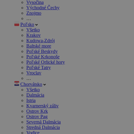
Vysočina
Východné Čechy
Znojmo
…
Poľsko
Všetko
Krakov
Kudowa-Zdrój
Baltské more
Poľské Beskydy
Poľské Krkonoše
Poľské Orlické hory
Poľské Tatry
Vroclav
…
Chorvátsko
Všetko
Dalmácia
Istria
Kvarnerský záliv
Ostrov Krk
Ostrov Pag
Severná Dalmácia
Stredná Dalmácia
Vodice