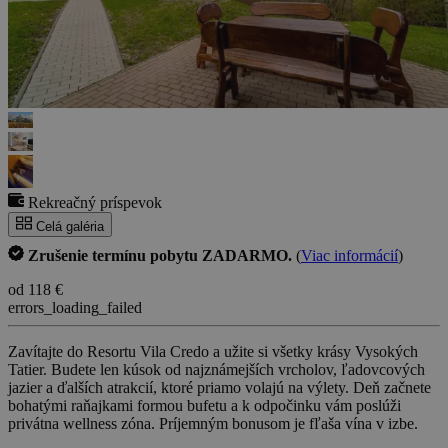
Rekreačný príspevok
Celá galéria
Zrušenie termínu pobytu ZADARMO.
(
Viac informácií
)
od 118 €
errors_loading_failed
Zavítajte do Resortu Vila Credo a užite si všetky krásy Vysokých
Tatier. Budete len kúsok od najznámejších vrcholov, ľadovcových
jazier a ďalších atrakcií, ktoré priamo volajú na výlety. Deň začnete
bohatými raňajkami formou bufetu a k odpočinku vám poslúži
privátna wellness zóna. Príjemným bonusom je fľaša vína v izbe.