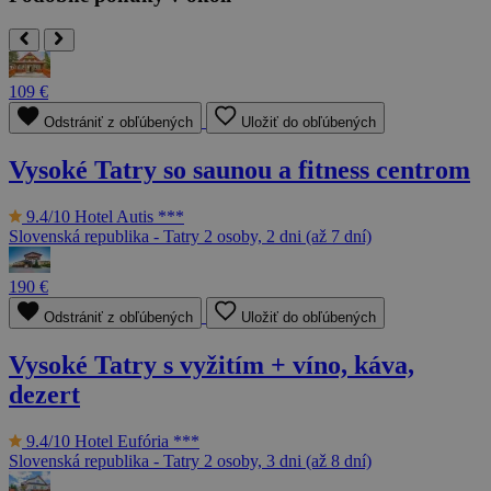
109 €
Odstrániť z obľúbených
Uložiť do obľúbených
Vysoké Tatry so saunou a fitness centrom
9.4/10
Hotel Autis ***
Slovenská republika - Tatry
2 osoby, 2 dni (až 7 dní)
190 €
Odstrániť z obľúbených
Uložiť do obľúbených
Vysoké Tatry s vyžitím + víno, káva,
dezert
9.4/10
Hotel Eufória ***
Slovenská republika - Tatry
2 osoby, 3 dni (až 8 dní)