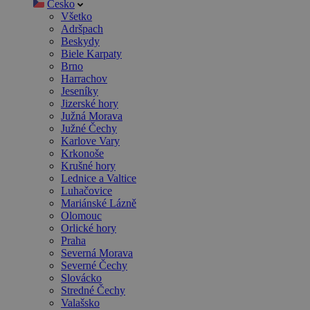
Česko
Všetko
Adršpach
Beskydy
Biele Karpaty
Brno
Harrachov
Jeseníky
Jizerské hory
Južná Morava
Južné Čechy
Karlove Vary
Krkonoše
Krušné hory
Lednice a Valtice
Luhačovice
Mariánské Lázně
Olomouc
Orlické hory
Praha
Severná Morava
Severné Čechy
Slovácko
Stredné Čechy
Valašsko