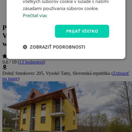
všetkých súborov cookie v súlade s našimi
Dovolená ve slovenských horách
zásadami používania súborov cookie.
Prečítať viac
61
Pobyt vo Vysokých Tatrách v Rezorte
PRIJAŤ VŠETKO
Vila Credo s raňajkami a privátnym
wellness (vírivka, sauny) + fľaša vína
ZOBRAZIŤ PODROBNOSTI
9,6 / 10
(
13 hodnotení
)
Dolný Smokovec 205, Vysoké Tatry, Slovenská republika
(
Zobraziť
na mape
)