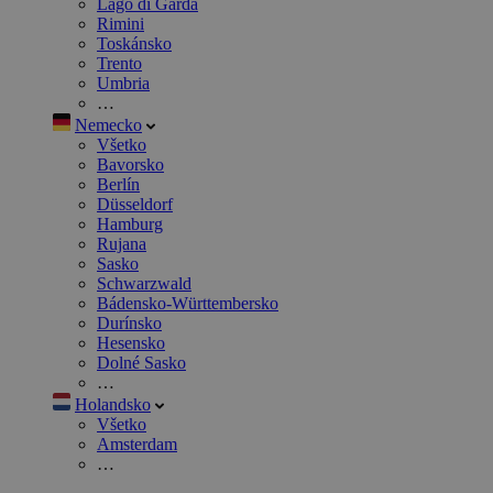
Lago di Garda
Rimini
Toskánsko
Trento
Umbria
…
Nemecko
Všetko
Bavorsko
Berlín
Düsseldorf
Hamburg
Rujana
Sasko
Schwarzwald
Bádensko-Württembersko
Durínsko
Hesensko
Dolné Sasko
…
Holandsko
Všetko
Amsterdam
…