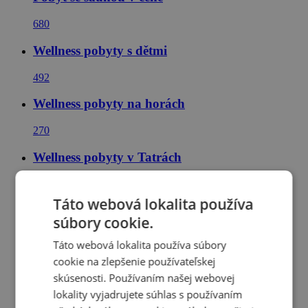
680
Wellness pobyty s dětmi
492
Wellness pobyty na horách
270
Wellness pobyty v Tatrách
32
Táto webová lokalita používa
Wellness pobyty na Slovensku
súbory cookie.
72
Táto webová lokalita používa súbory
cookie na zlepšenie používateľskej
Pobyty a ubytování s privátním wellness
skúsenosti. Používaním našej webovej
70
lokality vyjadrujete súhlas s používaním