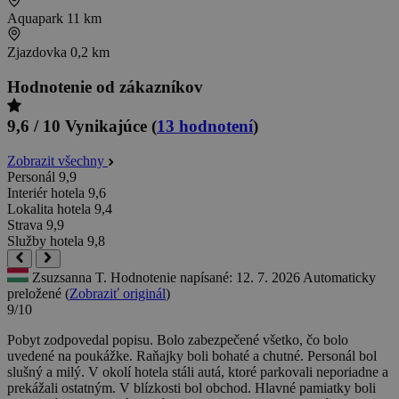
Aquapark
11 km
Zjazdovka
0,2 km
Hodnotenie od zákazníkov
9,6 / 10
Vynikajúce
(
13 hodnotení
)
Zobrazit všechny
Personál
9,9
Interiér hotela
9,6
Lokalita hotela
9,4
Strava
9,9
Služby hotela
9,8
Zsuzsanna T.
Hodnotenie napísané: 12. 7. 2026
Automaticky
preložené (
Zobraziť originál
)
9/10
Pobyt zodpovedal popisu. Bolo zabezpečené všetko, čo bolo
uvedené na poukážke. Raňajky boli bohaté a chutné. Personál bol
slušný a milý. V okolí hotela stáli autá, ktoré parkovali neporiadne a
prekážali ostatným. V blízkosti bol obchod. Hlavné pamiatky boli