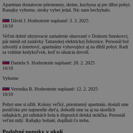
Apartman dostatocne priestranny, skrine, kuchyna aj pre dlhsi pobyt.
Ranajky vyborne, siroky vyber jedal. Nic nam bechybalo.
Dávid J.
Hodnotenie napísané: 3. 3. 2025
10/10
Veľmi dobré ubytovacie zariadenie situované v Dolnom Smokovci,
pár minút od zastávky Tatranskej elektrickej železnice. Personál bol
zdvorilý a ústretový, apartmány vyhovujúce aj na dlhší pobyt. Radi
sa vrátime kedykoľvek, keď to situácia dovolí.
Daniela S.
Hodnotenie napísané: 20. 2. 2025
10/10
Vyborne
Veronika B.
Hodnotenie napísané: 12. 2. 2025
10/10
Pobyt sme si užili. Krásny veľký, priestranný apartmán, dostali sme
postiľeku pre najmenšie dieťa, dohodli sme sa aj na skorších
raňajkách, pri raňnkách bola k dispozícií detská stolička. Personál
veľmi milý. Raňajky bohaté, dopĺňali čo treba.
Podobné ponuky v okolí