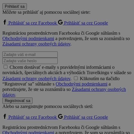
Prihlásiť sa
Môžete sa prihlásiť aj pomocou sociálnej siete:
Prihlásiť sa cez Facebook
Prihlásiť sa cez Google
Registráciou prostredníctvom Facebooku či Google súhlasím s
Obchodnými podmienkami
a potvrdzujem, že som sa zoznámil/a so
Zásadami ochrany osobných údajov
.
Chcem dostávať e-maily s pravidelnými informáciami o
novinkách, špeciálnych akciách a výhodách Travelkingu v súlade so
Zásadami ochrany osobných údajov
.
Kliknutím na tlačidlo
“Registrovať sa” súhlasíte s
Obchodnými podmienkami
a
potvrdzujete, že ste sa zoznámil/a so
Zásadami ochrany osobných
údajov
.
Registrovať sa
Alebo sa zaregistrujte pomocou sociálnych sietí:
Prihlásiť sa cez Facebook
Prihlásiť sa cez Google
Registráciou prostredníctvom Facebooku či Google súhlasím s
Obchodnými podmienkami
a potvrdzujem, že som sa zoznámil/a so