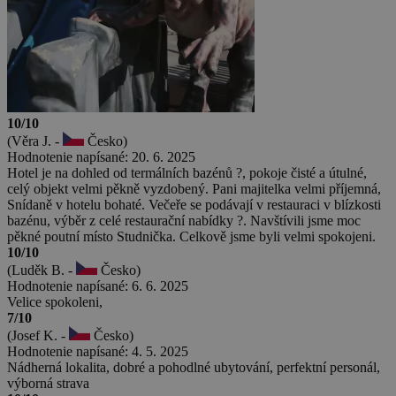
10/10
(Věra J. -
Česko)
Hodnotenie napísané: 20. 6. 2025
Hotel je na dohled od termálních bazénů ?, pokoje čisté a útulné,
celý objekt velmi pěkně vyzdobený. Pani majitelka velmi příjemná,
Snídaně v hotelu bohaté. Večeře se podávají v restauraci v blízkosti
bazénu, výběr z celé restaurační nabídky ?. Navštívili jsme moc
pěkné poutní místo Studnička. Celkově jsme byli velmi spokojeni.
10/10
(Luděk B. -
Česko)
Hodnotenie napísané: 6. 6. 2025
Velice spokoleni,
7/10
(Josef K. -
Česko)
Hodnotenie napísané: 4. 5. 2025
Nádherná lokalita, dobré a pohodlné ubytování, perfektní personál,
výborná strava