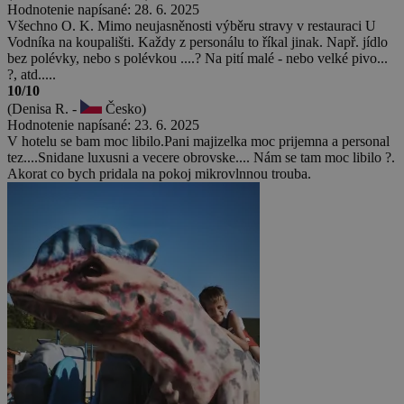
Hodnotenie napísané: 28. 6. 2025
Všechno O. K. Mimo neujasněnosti výběru stravy v restauraci U
Vodníka na koupališti. Každy z personálu to říkal jinak. Např. jídlo
bez polévky, nebo s polévkou ....? Na pití malé - nebo velké pivo...
?, atd.....
10/10
(Denisa R. -
Česko)
Hodnotenie napísané: 23. 6. 2025
V hotelu se bam moc libilo.Pani majizelka moc prijemna a personal
tez....Snidane luxusni a vecere obrovske.... Nám se tam moc libilo ?.
Akorat co bych pridala na pokoj mikrovlnnou trouba.