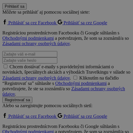
Prihlásiť sa
Môžete sa prihlásiť aj pomocou sociálnej siete:
Prihlásiť sa cez Facebook
Prihlásiť sa cez Google
Registráciou prostredníctvom Facebooku či Google súhlasím s
Obchodnými podmienkami
a potvrdzujem, že som sa zoznámil/a so
Zásadami ochrany osobných údajov
.
Chcem dostávať e-maily s pravidelnými informáciami o
novinkách, špeciálnych akciách a výhodách Travelkingu v súlade so
Zásadami ochrany osobných údajov
.
Kliknutím na tlačidlo
“Registrovať sa” súhlasíte s
Obchodnými podmienkami
a
potvrdzujete, že ste sa zoznámil/a so
Zásadami ochrany osobných
údajov
.
Registrovať sa
Alebo sa zaregistrujte pomocou sociálnych sietí:
Prihlásiť sa cez Facebook
Prihlásiť sa cez Google
Registráciou prostredníctvom Facebooku či Google súhlasím s
Obchodnými podmienkami
a potvrdzujem, že som sa zoznámil/a so