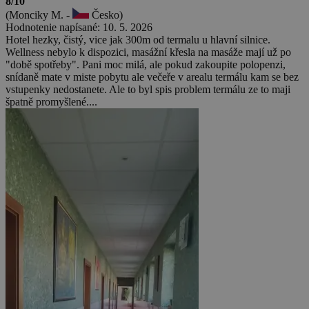
8/10
(Monciky M. -
Česko)
Hodnotenie napísané: 10. 5. 2026
Hotel hezky, čistý, vice jak 300m od termalu u hlavní silnice.
Wellness nebylo k dispozici, masážní křesla na masáže mají už po
"době spotřeby". Pani moc milá, ale pokud zakoupite polopenzi,
snídaně mate v miste pobytu ale večeře v arealu termálu kam se bez
vstupenky nedostanete. Ale to byl spis problem termálu ze to maji
špatně promyšlené....