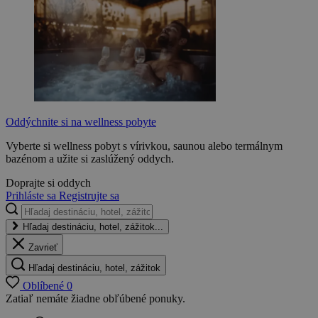
Oddýchnite si na wellness pobyte
Vyberte si wellness pobyt s vírivkou, saunou alebo termálnym
bazénom a užite si zaslúžený oddych.
Doprajte si oddych
Prihláste sa
Registrujte sa
Hľadaj destináciu, hotel, zážitok...
Zavrieť
Hľadaj destináciu, hotel, zážitok
Oblíbené
0
Zatiaľ nemáte žiadne obľúbené ponuky.