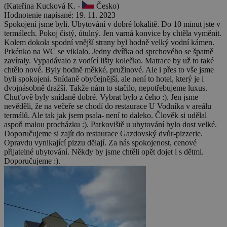
(Kateřina Kucková K. -
Česko)
Hodnotenie napísané: 19. 11. 2023
Spokojení jsme byli. Ubytování v dobré lokalitě. Do 10 minut jste v
termálech. Pokoj čistý, útulný. Jen varná konvice by chtěla vyměnit.
Kolem dokola spodní vnější strany byl hodně velký vodní kámen.
Prkénko na WC se viklalo. Jedny dvířka od sprchového se špatně
zavíraly. Vypadávalo z vodící lišty kolečko. Matrace by už to také
chtělo nové. Byly hodně měkké, pružinové. Ale i přes to vše jsme
byli spokojeni. Snídaně obyčejnější, ale není to hotel, který je i
dvojnásobně dražší. Takže nám to stačilo, nepotřebujeme luxus.
Chuťově byly snídaně dobré. Vybrat bylo z čeho :). Jen jsme
nevěděli, že na večeře se chodí do restaurace U Vodníka v areálu
termálů. Ale tak jak jsem psala- není to daleko. Člověk si udělal
aspoň malou procházku :). Parkoviště u ubytování bylo dost velké.
Doporučujeme si zajít do restaurace Gazdovský dvůr-pizzerie.
Opravdu vynikající pizzu dělají. Za nás spokojenost, cenové
přijatelné ubytování. Někdy by jsme chtěli opět dojet i s dětmi.
Doporučujeme :).