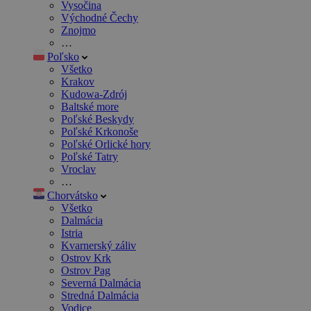
Vysočina
Východné Čechy
Znojmo
…
Poľsko
Všetko
Krakov
Kudowa-Zdrój
Baltské more
Poľské Beskydy
Poľské Krkonoše
Poľské Orlické hory
Poľské Tatry
Vroclav
…
Chorvátsko
Všetko
Dalmácia
Istria
Kvarnerský záliv
Ostrov Krk
Ostrov Pag
Severná Dalmácia
Stredná Dalmácia
Vodice