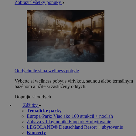
Zobraziť všetky ponuky
Oddýchnite si na wellness pobyte
Vyberte si wellness pobyt s vírivkou, saunou alebo termálnym
bazénom a užite si zaslúžený oddych.
Doprajte si oddych
Zážitky
Tematické parky
Europa-Park: Viac ako 100 atrakcií + nocľah
Zábava v Playmobile Funpark + ubytovanie
LEGOLAND® Deutschland Resort + ubytovanie
Koncerty