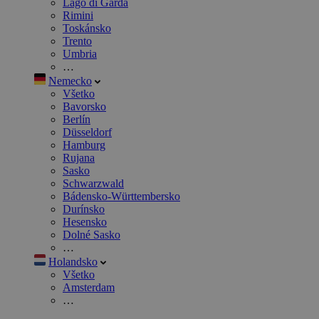
Lago di Garda
Rimini
Toskánsko
Trento
Umbria
…
Nemecko
Všetko
Bavorsko
Berlín
Düsseldorf
Hamburg
Rujana
Sasko
Schwarzwald
Bádensko-Württembersko
Durínsko
Hesensko
Dolné Sasko
…
Holandsko
Všetko
Amsterdam
…