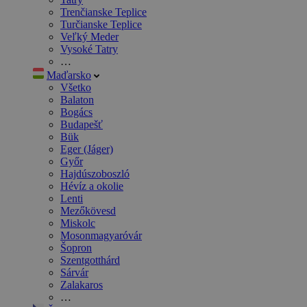
Trenčianske Teplice
Turčianske Teplice
Veľký Meder
Vysoké Tatry
…
Maďarsko
Všetko
Balaton
Bogács
Budapešť
Bük
Eger (Jáger)
Győr
Hajdúszoboszló
Hévíz a okolie
Lenti
Mezőkövesd
Miskolc
Mosonmagyaróvár
Šopron
Szentgotthárd
Sárvár
Zalakaros
…