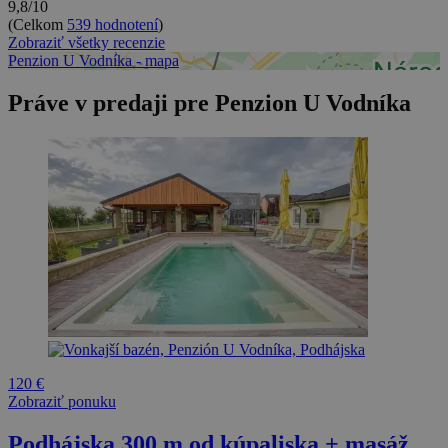
9,8/10
(Celkom
539 hodnotení
)
Zobraziť všetky recenzie
Penzion U Vodníka - mapa
Práve v predaji pre Penzion U Vodníka
120 €
Zobraziť ponuku
Podhájska 300 m od kúpaliska + masáž