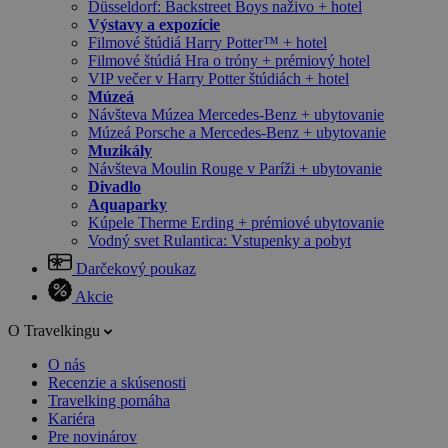
Düsseldorf: Backstreet Boys naživo + hotel
Výstavy a expozície
Filmové štúdiá Harry Potter™ + hotel
Filmové štúdiá Hra o tróny + prémiový hotel
VIP večer v Harry Potter štúdiách + hotel
Múzeá
Návšteva Múzea Mercedes-Benz + ubytovanie
Múzeá Porsche a Mercedes-Benz + ubytovanie
Muzikály
Návšteva Moulin Rouge v Paríži + ubytovanie
Divadlo
Aquaparky
Kúpele Therme Erding + prémiové ubytovanie
Vodný svet Rulantica: Vstupenky a pobyt
Darčekový poukaz
Akcie
O Travelkingu
O nás
Recenzie a skúsenosti
Travelking pomáha
Kariéra
Pre novinárov