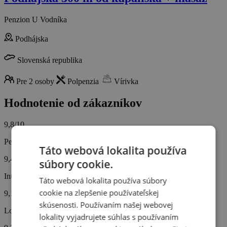
Penzion U Vodníka
Podhájska
Slovenská republika
Pre 2 osoby
Polpenzia
Vírivka
Hodnotenie od zákazníkov
9,8/10
Personál
Táto webová lokalita používa
9,4
súbory cookie.
Interiér hotela
Táto webová lokalita používa súbory
cookie na zlepšenie používateľskej
9,1
skúsenosti. Používaním našej webovej
Lokalita hotela
lokality vyjadrujete súhlas s používaním