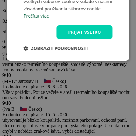
9,3
všetkých súborov cookie v súlade s našimi
zásadami používania súborov cookie.
Strava
Prečítať viac
8,9
Služby hotela
PRIJAŤ VŠETKO
9
9/10
ZOBRAZIŤ PODROBNOSTI
(Iva B. -
Česko)
Hodnotenie napísané: 10. 7. 2026
velmi blízko termálního koupaliště, snídaně výborné, nezklamaly,
jen by mohla být v ceně zrnková káva
9/10
(MVDr Jaroslav H. -
Česko)
Hodnotenie napísané: 28. 6. 2026
Vše v pořádku. Pouze večeře v areálu termálního koupaliště trochu
omezovaly denní režim.
9/10
(Iva B. -
Česko)
Hodnotenie napísané: 15. 5. 2026
ubytování je blízko koupaliště, možnost parkování, ochotná paní,
která ubytuje i dříve v případě přichystaného pokoje. U snídaní mi
chybí v nabídce zrnková káva, výběr dostačující