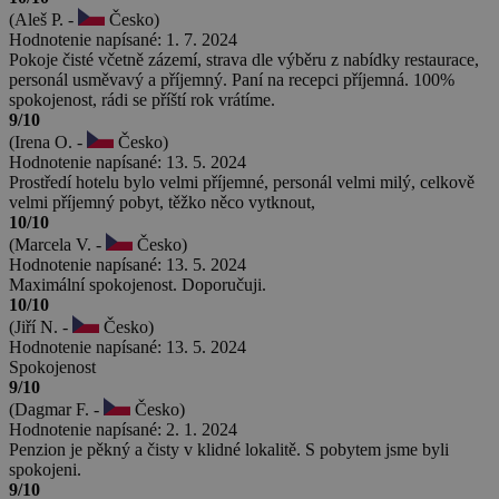
(Aleš P. -
Česko)
Hodnotenie napísané: 1. 7. 2024
Pokoje čisté včetně zázemí, strava dle výběru z nabídky restaurace,
personál usměvavý a příjemný. Paní na recepci příjemná. 100%
spokojenost, rádi se příští rok vrátíme.
9/10
(Irena O. -
Česko)
Hodnotenie napísané: 13. 5. 2024
Prostředí hotelu bylo velmi příjemné, personál velmi milý, celkově
velmi příjemný pobyt, těžko něco vytknout,
10/10
(Marcela V. -
Česko)
Hodnotenie napísané: 13. 5. 2024
Maximální spokojenost. Doporučuji.
10/10
(Jiří N. -
Česko)
Hodnotenie napísané: 13. 5. 2024
Spokojenost
9/10
(Dagmar F. -
Česko)
Hodnotenie napísané: 2. 1. 2024
Penzion je pěkný a čisty v klidné lokalitě. S pobytem jsme byli
spokojeni.
9/10