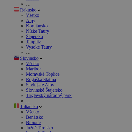
…
Rakúsko
Všetko
Alpy
Korutánsko
Nízke Taury
Štajersko
Tauplitz
Vysoké Taury
…
Slovinsko
Všetko
Maribor
Moravské Toplice
Rogaška Slatina
Savinjské Alpy
Slovinské Štajersko
Triglavský národný park
…
Taliansko
Všetko
Benátsko
Bibione
Južné Tirolsko