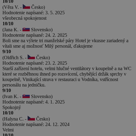
10/10
(Věra V. -
Česko)
Hodnotenie napísané: 3. 5. 2025
všeobecná spokojenost
10/10
(Jana K. -
Slovensko)
Hodnotenie napísané: 24. 2. 2025
Boli sme na výlete tri manželské páry Hotel je vkusne zariadený a
vítali sme aj možnosť Milý personál, ďakujeme
9/10
(Oldřich S. -
Česko)
Hodnotenie napísané: 23. 2. 2025
Starší zařízení hotelu, velmi hlučné ventilátory v koupelně a na WC
které se rozběhnou ihned po rozsvícení, chybějící držák sprchy v
koupelně, Vinikající strava v restauraci u Vodníka, vstřícnost
personálu na jedničku.
9/10
(Ivan K. -
Slovensko)
Hodnotenie napísané: 4. 1. 2025
Spokojný
10/10
(Halyna C. -
Česko)
Hodnotenie napísané: 24. 12. 2024
Velmi
10/10