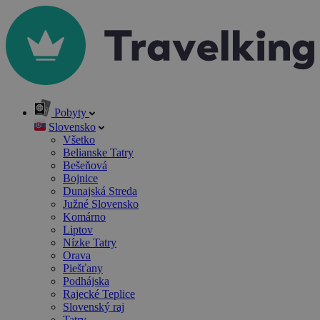
Pobyty
Slovensko
Všetko
Belianske Tatry
Bešeňová
Bojnice
Dunajská Streda
Južné Slovensko
Komárno
Liptov
Nízke Tatry
Orava
Piešťany
Podhájska
Rajecké Teplice
Slovenský raj
Tatry