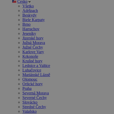
Česko
Všetko
Adršpach
Beskydy
Biele Karpaty
Brno
Harrachov
Jeseníky
Jizerské hory
Južná Morava
Južné Čechy
Karlove Vary
Krkonoše
Krušné hory
Lednice a Valtice
Luhačovice
Mariánské Lázně
Olomouc
Orlické hory
Praha
Severná Morava
Severné Čechy
Slovácko
Stredné Čechy
Valašsko