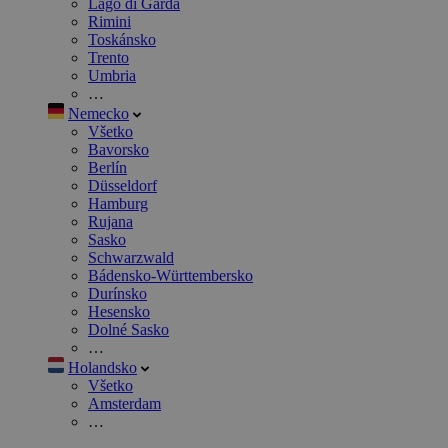
Lago di Garda
Rimini
Toskánsko
Trento
Umbria
…
Nemecko
Všetko
Bavorsko
Berlín
Düsseldorf
Hamburg
Rujana
Sasko
Schwarzwald
Bádensko-Württembersko
Durínsko
Hesensko
Dolné Sasko
…
Holandsko
Všetko
Amsterdam
…