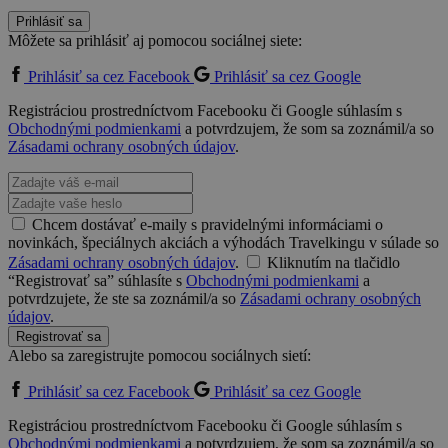
Prihlásiť sa
Môžete sa prihlásiť aj pomocou sociálnej siete:
Prihlásiť sa cez Facebook
Prihlásiť sa cez Google
Registráciou prostredníctvom Facebooku či Google súhlasím s
Obchodnými podmienkami
a potvrdzujem, že som sa zoznámil/a so
Zásadami ochrany osobných údajov
.
Chcem dostávať e-maily s pravidelnými informáciami o
novinkách, špeciálnych akciách a výhodách Travelkingu v súlade so
Zásadami ochrany osobných údajov
.
Kliknutím na tlačidlo
“Registrovať sa” súhlasíte s
Obchodnými podmienkami
a
potvrdzujete, že ste sa zoznámil/a so
Zásadami ochrany osobných
údajov
.
Registrovať sa
Alebo sa zaregistrujte pomocou sociálnych sietí:
Prihlásiť sa cez Facebook
Prihlásiť sa cez Google
Registráciou prostredníctvom Facebooku či Google súhlasím s
Obchodnými podmienkami
a potvrdzujem, že som sa zoznámil/a so