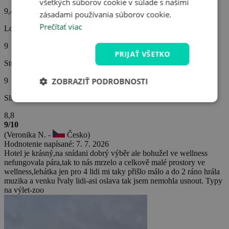
všetkých súborov cookie v súlade s našimi
9,4
zásadami používania súborov cookie.
Prečítať viac
Lokalita hotela
9
PRIJAŤ VŠETKO
Strava
9
ZOBRAZIŤ PODROBNOSTI
Služby hotela
8,8
9/10
(Veronika N. -
Česko)
Hodnotenie napísané: 7. 7. 2026
Hotel je krásný,na snídani dobrý výběr ale bohužel ve wellness
nefungovala pára,tak to nás mrzelo a celkově malé prostory ve
wellness,lehátka jen pro 4 lidi mi taky přišlo málo a do 2 ráno hrála
muzika a venku řvaly lidi-asi oslava tak jsem nemohla usnout. Typy
na výlet-zoo