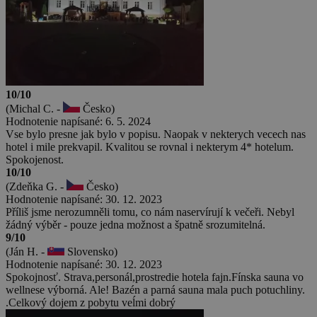
10/10
(Michal C. -
Česko)
Hodnotenie napísané: 6. 5. 2024
Vse bylo presne jak bylo v popisu. Naopak v nekterych vecech nas
hotel i mile prekvapil. Kvalitou se rovnal i nekterym 4* hotelum.
Spokojenost.
10/10
(Zdeňka G. -
Česko)
Hodnotenie napísané: 30. 12. 2023
Příliš jsme nerozumněli tomu, co nám naservírují k večeři. Nebyl
žádný výběr - pouze jedna možnost a špatně srozumitelná.
9/10
(Ján H. -
Slovensko)
Hodnotenie napísané: 30. 12. 2023
Spokojnosť. Strava,personál,prostredie hotela fajn.Fínska sauna vo
wellnese výborná. Ale! Bazén a parná sauna mala puch potuchliny.
.Celkový dojem z pobytu veĺmi dobrý