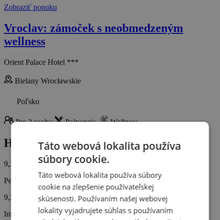
Zobraziť ponuku
Vroclav: zámoček s neobmedzeným
wellness
Orient Palace Hotel ***
Bielany Wrocławskie
Poľsko
Pre 2 osoby
Polpenzia
Wellness
Hodnotenie od zákazníkov
Táto webová lokalita používa
súbory cookie.
9,3/10
Táto webová lokalita používa súbory
Personál
cookie na zlepšenie používateľskej
9,3
skúsenosti. Používaním našej webovej
lokality vyjadrujete súhlas s používaním
Interiér hotela