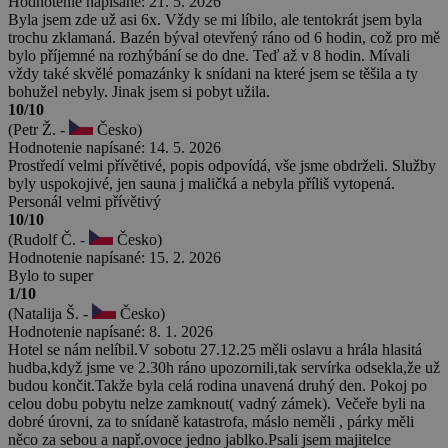
Hodnotenie napísané: 21. 5. 2026
Byla jsem zde už asi 6x. Vždy se mi líbilo, ale tentokrát jsem byla
trochu zklamaná. Bazén býval otevřený ráno od 6 hodin, což pro mě
bylo příjemné na rozhýbání se do dne. Teď až v 8 hodin. Mívali
vždy také skvělé pomazánky k snídani na které jsem se těšila a ty
bohužel nebyly. Jinak jsem si pobyt užila.
10/10
(Petr Ž. -
Česko)
Hodnotenie napísané: 14. 5. 2026
Prostředí velmi přívětivé, popis odpovídá, vše jsme obdrželi. Služby
byly uspokojivé, jen sauna j maličká a nebyla příliš vytopená.
Personál velmi přívětivý
10/10
(Rudolf Č. -
Česko)
Hodnotenie napísané: 15. 2. 2026
Bylo to super
1/10
(Natalija Š. -
Česko)
Hodnotenie napísané: 8. 1. 2026
Hotel se nám nelíbil.V sobotu 27.12.25 měli oslavu a hrála hlasitá
hudba,když jsme ve 2.30h ráno upozornili,tak servírka odsekla,že už
budou končit.Takže byla celá rodina unavená druhý den. Pokoj po
celou dobu pobytu nelze zamknout( vadný zámek). Večeře byli na
dobré úrovni, za to snídaně katastrofa, máslo neměli , párky měli
něco za sebou a např.ovoce jedno jablko.Psali jsem majitelce