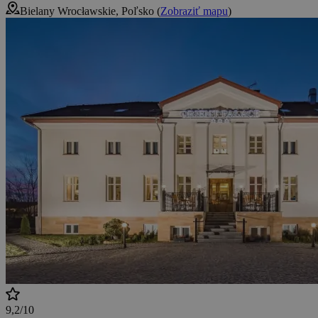
Bielany Wrocławskie, Poľsko (
Zobraziť mapu
)
9,2/10