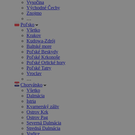
Vysočina
Východné Čechy
Znojmo
…
Poľsko
Všetko
Krakov
Kudowa-Zdrój
Baltské more
Poľské Beskydy
Poľské Krkonoše
Poľské Orlické hory
Poľské Tatry
Vroclav
…
Chorvátsko
Všetko
Dalmácia
Istria
Kvarnerský záliv
Ostrov Krk
Ostrov Pag
Severná Dalmácia
Stredná Dalmácia
Vodice