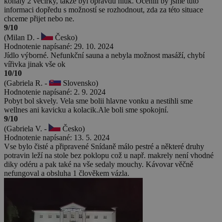
konaly 2 večírky, takže byl opravdu hluk. Ocenili by jsme tuto
informaci dopředu s možností se rozhodnout, zda za této situace
chceme přijet nebo ne.
9/10
(Milan D. -
Česko)
Hodnotenie napísané: 29. 10. 2024
Jídlo výborné. Nefunkční sauna a nebyla možnost masáží, chybí
vířivka jinak vše ok
10/10
(Gabriela R. -
Slovensko)
Hodnotenie napísané: 2. 9. 2024
Pobyt bol skvely. Vela sme bolii hlavne vonku a nestihli sme
wellnes ani kavicku a kolacik.Ale boli sme spokojní.
9/10
(Gabriela V. -
Česko)
Hodnotenie napísané: 13. 5. 2024
Vse bylo čisté a připravené Snídaně málo pestré a některé druhy
potravin leží na stole bez poklopu což u např. makrely není vhodné
diky odéru a pak také na vše sedaly mouchy. Kávovar věčně
nefungoval a obsluha 1 člověkem vázla.