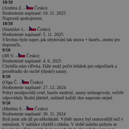
10/10
(Andrea Z. -
Česko)
Hodnotenie napísané: 19. 11. 2025
Naprostá spokojenost.
10/10
(Stanislav L. -
Česko)
Hodnotenie napísané: 5. 11. 2025
Všechno bylo super..jak ubytování tak strava + bazén...mohu jen
doporučit..
9/10
(Jiří V. -
Česko)
Hodnotenie napísané: 4. 6. 2025
Chyběla nám vířivka. Dále malý počet lehátek pro odpočinek a
prostěradlo do suché (finské) sauny.
8/10
(Olga Č. -
Česko)
Hodnotenie napísané: 27. 12. 2024
Pobyt neodpovídá ceně, bazén studený, sauny nefungovaly, večeře
odpovídaly školní jídelně, snídaně každý den naprosto stejné
9/10
(Martina S. -
Česko)
Hodnotenie napísané: 30. 11. 2024
Byli jsme zde již po několikáté. Výběr stravy byl omezenější než v
minulosti. V nabídce chyběl i chleba. V době našeho pobytu se