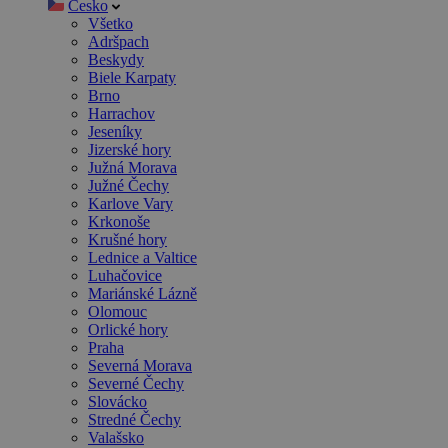
Česko
Všetko
Adršpach
Beskydy
Biele Karpaty
Brno
Harrachov
Jeseníky
Jizerské hory
Južná Morava
Južné Čechy
Karlove Vary
Krkonoše
Krušné hory
Lednice a Valtice
Luhačovice
Mariánské Lázně
Olomouc
Orlické hory
Praha
Severná Morava
Severné Čechy
Slovácko
Stredné Čechy
Valašsko