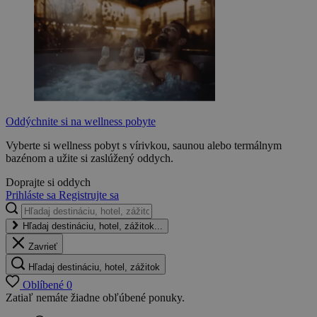
Oddýchnite si na wellness pobyte
Vyberte si wellness pobyt s vírivkou, saunou alebo termálnym
bazénom a užite si zaslúžený oddych.
Doprajte si oddych
Prihláste sa
Registrujte sa
Hľadaj destináciu, hotel, zážitok...
Zavrieť
Hľadaj destináciu, hotel, zážitok
Oblíbené
0
Zatiaľ nemáte žiadne obľúbené ponuky.