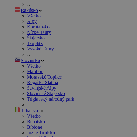
…
Rakúsko
Všetko
Alpy
Korutánsko
Nízke Taury
Štajersko
Tauplitz
Vysoké Taury
…
Slovinsko
Všetko
Maribor
Moravské Toplice
Rogaška Slatina
Savinjské Alpy
Slovinské Štajersko
Triglavský národný park
…
Taliansko
Všetko
Benátsko
Bibione
Južné Tirolsko