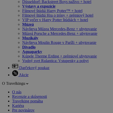
Düsseldorf: Backstreet Boys naživo + hotel
Výstavy a expozície
Filmové štúdiá Harry Potter™ + hotel
Filmové štúdiá Hra o tróny + prémiový hotel
VIP večer v Harry Potter štúdiách + hotel
Múzeá
Návšteva Múzea Mercedes-Benz + ubytovanie
Múzeá Porsche a Mercedes-Benz + ubytovanie
Muzikály
Návšteva Moulin Rouge v Paríži + ubytovanie
Divadlo
Aquaparky
Kúpele Therme Erding + prémiové ubytovanie
Vodný svet Rulantica: Vstupenky a pobyt
Darčekový poukaz
Akcie
O Travelkingu
O nás
Recenzie a skúsenosti
Travelking pomáha
Kariéra
Pre novinárov