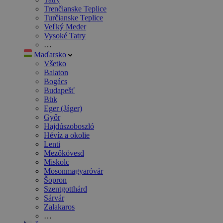
Trenčianske Teplice
Turčianske Teplice
Veľký Meder
Vysoké Tatry
…
Maďarsko
Všetko
Balaton
Bogács
Budapešť
Bük
Eger (Jáger)
Győr
Hajdúszoboszló
Hévíz a okolie
Lenti
Mezőkövesd
Miskolc
Mosonmagyaróvár
Šopron
Szentgotthárd
Sárvár
Zalakaros
…