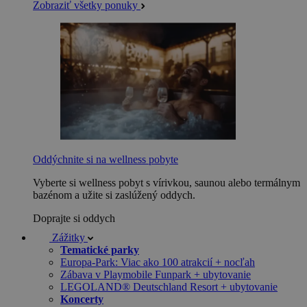
Zobraziť všetky ponuky
Oddýchnite si na wellness pobyte
Vyberte si wellness pobyt s vírivkou, saunou alebo termálnym
bazénom a užite si zaslúžený oddych.
Doprajte si oddych
Zážitky
Tematické parky
Europa-Park: Viac ako 100 atrakcií + nocľah
Zábava v Playmobile Funpark + ubytovanie
LEGOLAND® Deutschland Resort + ubytovanie
Koncerty