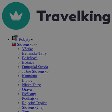
Pobyty
Slovensko
Všetko
Belianske Tatry
Bešeňová
Bojnice
Dunajská Streda
Južné Slovensko
Komárno
Liptov
Nízke Tatry
Orava
Piešťany
Podhájska
Rajecké Teplice
Slovenský raj
Tatry