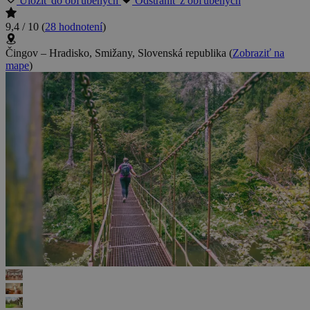
Uložiť do obľúbených
Odstrániť z obľúbených
9,4 / 10
(
28 hodnotení
)
Čingov – Hradisko, Smižany, Slovenská republika
(
Zobraziť na
mape
)