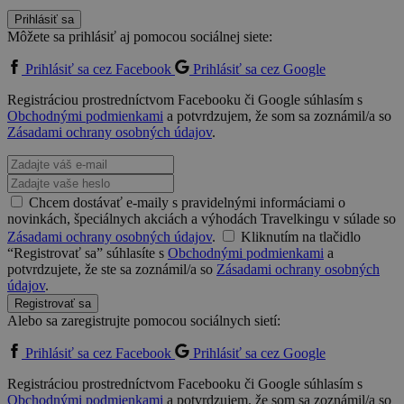
Prihlásiť sa
Môžete sa prihlásiť aj pomocou sociálnej siete:
Prihlásiť sa cez Facebook
Prihlásiť sa cez Google
Registráciou prostredníctvom Facebooku či Google súhlasím s
Obchodnými podmienkami
a potvrdzujem, že som sa zoznámil/a so
Zásadami ochrany osobných údajov
.
Chcem dostávať e-maily s pravidelnými informáciami o
novinkách, špeciálnych akciách a výhodách Travelkingu v súlade so
Zásadami ochrany osobných údajov
.
Kliknutím na tlačidlo
“Registrovať sa” súhlasíte s
Obchodnými podmienkami
a
potvrdzujete, že ste sa zoznámil/a so
Zásadami ochrany osobných
údajov
.
Registrovať sa
Alebo sa zaregistrujte pomocou sociálnych sietí:
Prihlásiť sa cez Facebook
Prihlásiť sa cez Google
Registráciou prostredníctvom Facebooku či Google súhlasím s
Obchodnými podmienkami
a potvrdzujem, že som sa zoznámil/a so