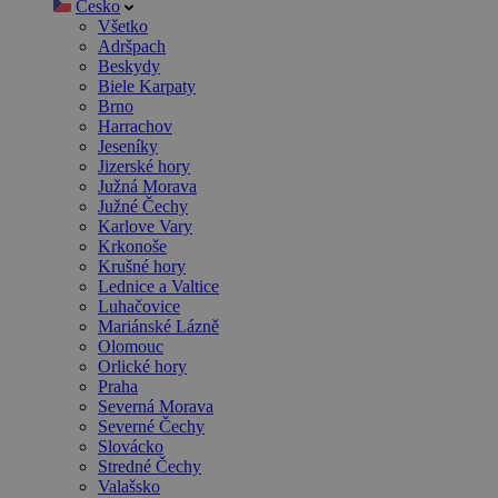
Česko
Všetko
Adršpach
Beskydy
Biele Karpaty
Brno
Harrachov
Jeseníky
Jizerské hory
Južná Morava
Južné Čechy
Karlove Vary
Krkonoše
Krušné hory
Lednice a Valtice
Luhačovice
Mariánské Lázně
Olomouc
Orlické hory
Praha
Severná Morava
Severné Čechy
Slovácko
Stredné Čechy
Valašsko