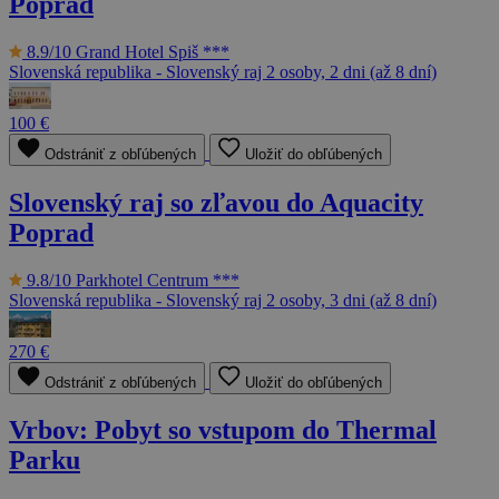
Poprad
8.9/10
Grand Hotel Spiš ***
Slovenská republika - Slovenský raj
2 osoby, 2 dni (až 8 dní)
100 €
Odstrániť z obľúbených
Uložiť do obľúbených
Slovenský raj so zľavou do Aquacity
Poprad
9.8/10
Parkhotel Centrum ***
Slovenská republika - Slovenský raj
2 osoby, 3 dni (až 8 dní)
270 €
Odstrániť z obľúbených
Uložiť do obľúbených
Vrbov: Pobyt so vstupom do Thermal
Parku