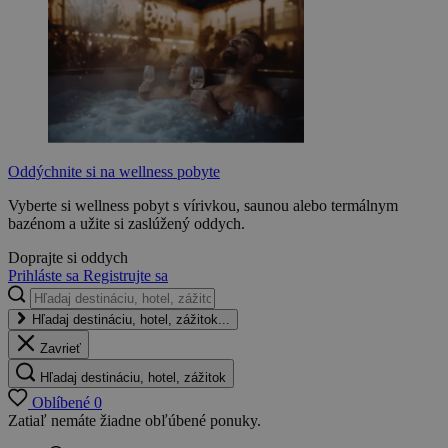
Oddýchnite si na wellness pobyte
Vyberte si wellness pobyt s vírivkou, saunou alebo termálnym
bazénom a užite si zaslúžený oddych.
Doprajte si oddych
Prihláste sa
Registrujte sa
Hľadaj destináciu, hotel, zážitok...
Zavrieť
Hľadaj destináciu, hotel, zážitok
Oblíbené
0
Zatiaľ nemáte žiadne obľúbené ponuky.