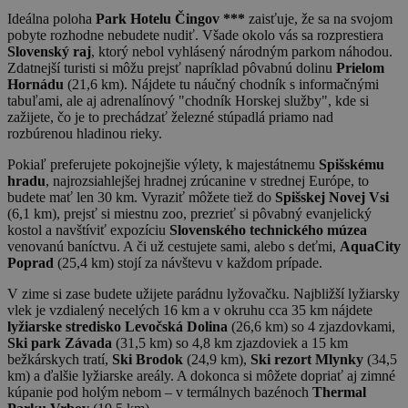
Ideálna poloha
Park Hotelu Čingov ***
zaisťuje, že sa na svojom
pobyte rozhodne nebudete nudiť. Všade okolo vás sa rozprestiera
Slovenský raj
, ktorý nebol vyhlásený národným parkom náhodou.
Zdatnejší turisti si môžu prejsť napríklad pôvabnú dolinu
Prielom
Hornádu
(21,6 km). Nájdete tu náučný chodník s informačnými
tabuľami, ale aj adrenalínový "chodník Horskej služby", kde si
zažijete, čo je to prechádzať železné stúpadlá priamo nad
rozbúrenou hladinou rieky.
Pokiaľ preferujete pokojnejšie výlety, k majestátnemu
Spišskému
hradu
, najrozsiahlejšej hradnej zrúcanine v strednej Európe, to
budete mať len 30 km. Vyraziť môžete tiež do
Spišskej Novej Vsi
(6,1 km), prejsť si miestnu zoo, prezrieť si pôvabný evanjelický
kostol a navštíviť expozíciu
Slovenského technického múzea
venovanú baníctvu. A či už cestujete sami, alebo s deťmi,
AquaCity
Poprad
(25,4 km) stojí za návštevu v každom prípade.
V zime si zase budete užijete parádnu lyžovačku. Najbližší lyžiarsky
vlek je vzdialený necelých 16 km a v okruhu cca 35 km nájdete
lyžiarske stredisko Levočská Dolina
(26,6 km) so 4 zjazdovkami,
Ski park Závada
(31,5 km) so 4,8 km zjazdoviek a 15 km
bežkárskych tratí,
Ski Brodok
(24,9 km),
Ski rezort Mlynky
(34,5
km) a ďalšie lyžiarske areály. A dokonca si môžete dopriať aj zimné
kúpanie pod holým nebom – v termálnych bazénoch
Thermal