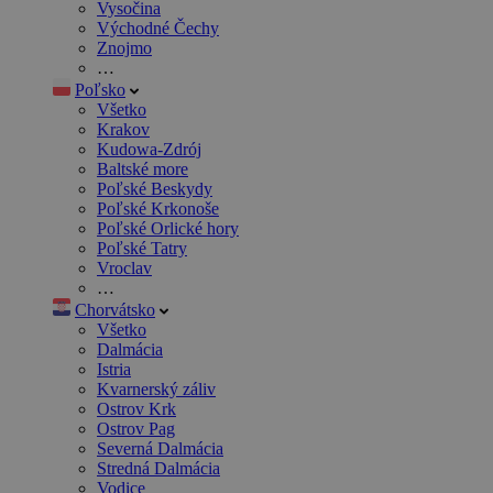
Vysočina
Východné Čechy
Znojmo
…
Poľsko
Všetko
Krakov
Kudowa-Zdrój
Baltské more
Poľské Beskydy
Poľské Krkonoše
Poľské Orlické hory
Poľské Tatry
Vroclav
…
Chorvátsko
Všetko
Dalmácia
Istria
Kvarnerský záliv
Ostrov Krk
Ostrov Pag
Severná Dalmácia
Stredná Dalmácia
Vodice