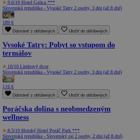
9.6/10
Hotel Galica ***
Slovenská republika - Vysoké Tatry
2 osoby, 3 dni (až 8 dní)
189 €
Odstrániť z obľúbených
Uložiť do obľúbených
Vysoké Tatry: Pobyt so vstupom do
termálov
10/10
Limbový dvor
Slovenská republika - Vysoké Tatry
2 osoby, 3 dni (až 8 dní)
116 €
Odstrániť z obľúbených
Uložiť do obľúbených
Poráčska dolina s neobmedzeným
wellness
8.5/10
Horský Hotel Poráč Park ***
Slovenská republika - Slovenský raj
2 osoby, 2 dni (až 8 dní)