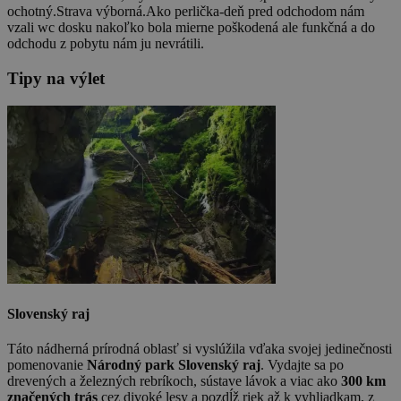
ochotný.Strava výborná.Ako perlička-deň pred odchodom nám
vzali wc dosku nakoľko bola mierne poškodená ale funkčná a do
odchodu z pobytu nám ju nevrátili.
Tipy na výlet
Slovenský raj
Táto nádherná prírodná oblasť si vyslúžila vďaka svojej jedinečnosti
pomenovanie
Národný park Slovenský raj
. Vydajte sa po
drevených a železných rebríkoch, sústave lávok a viac ako
300 km
značených trás
cez divoké lesy a pozdĺž riek až k vyhliadkam, z