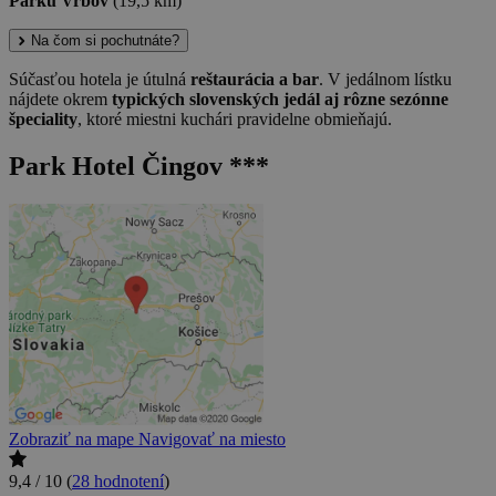
Parku Vrbov
(19,5 km)
Na čom si pochutnáte?
Súčasťou hotela je útulná
reštaurácia a bar
. V jedálnom lístku
nájdete okrem
typických slovenských jedál aj rôzne sezónne
špeciality
, ktoré miestni kuchári pravidelne obmieňajú.
Park Hotel Čingov ***
Zobraziť na mape
Navigovať na miesto
9,4 / 10
(
28 hodnotení
)