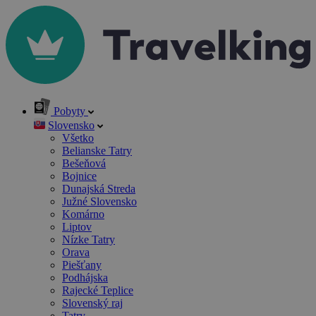
Pobyty
Slovensko
Všetko
Belianske Tatry
Bešeňová
Bojnice
Dunajská Streda
Južné Slovensko
Komárno
Liptov
Nízke Tatry
Orava
Piešťany
Podhájska
Rajecké Teplice
Slovenský raj
Tatry