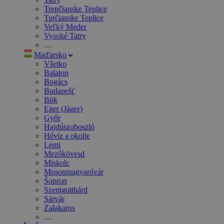
Trenčianske Teplice
Turčianske Teplice
Veľký Meder
Vysoké Tatry
…
Maďarsko
Všetko
Balaton
Bogács
Budapešť
Bük
Eger (Jáger)
Győr
Hajdúszoboszló
Hévíz a okolie
Lenti
Mezőkövesd
Miskolc
Mosonmagyaróvár
Šopron
Szentgotthárd
Sárvár
Zalakaros
…