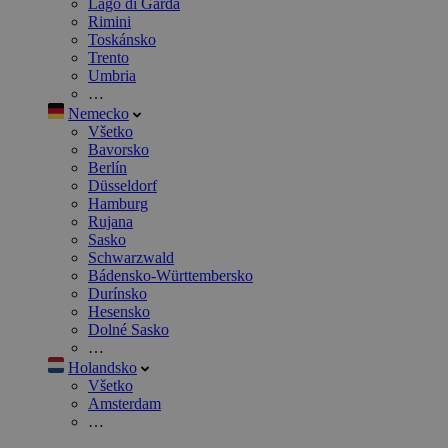
Lago di Garda
Rimini
Toskánsko
Trento
Umbria
…
Nemecko
Všetko
Bavorsko
Berlín
Düsseldorf
Hamburg
Rujana
Sasko
Schwarzwald
Bádensko-Württembersko
Durínsko
Hesensko
Dolné Sasko
…
Holandsko
Všetko
Amsterdam
…