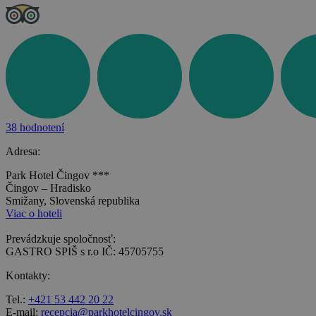
38 hodnotení
Adresa:
Park Hotel Čingov ***
Čingov – Hradisko
Smižany, Slovenská republika
Viac o hoteli
Prevádzkuje spoločnosť:
GASTRO SPIŠ s r.o IČ: 45705755
Kontakty:
Tel.:
+421 53 442 20 22
E-mail:
recepcia@parkhotelcingov.sk