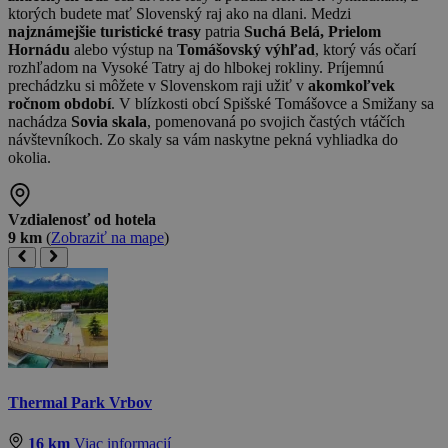
ktorých budete mať Slovenský raj ako na dlani. Medzi
najznámejšie turistické trasy
patria
Suchá Belá, Prielom
Hornádu
alebo výstup na
Tomášovský výhľad
, ktorý vás očarí
rozhľadom na Vysoké Tatry aj do hlbokej rokliny. Príjemnú
prechádzku si môžete v Slovenskom raji užiť v
akomkoľvek
ročnom období
. V blízkosti obcí Spišské Tomášovce a Smižany sa
nachádza
Sovia skala
, pomenovaná po svojich častých vtáčích
návštevníkoch. Zo skaly sa vám naskytne pekná vyhliadka do
okolia.
Vzdialenosť od hotela
9 km
(
Zobraziť na mape
)
Thermal Park Vrbov
16 km
Viac informacií