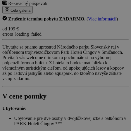
Rekreačný príspevok
Celá galéria
Zrušenie termínu pobytu ZADARMO.
(
Viac informácií
)
od 199 €
errors_loading_failed
Ubytujte sa priamo uprostred Národného parku Slovenský raj v
obľúbenom trojhviezdičkovom Park Hoteli Čingov v Smižanoch.
Privítajú vás welcome drinkom a pochutnáte si na výbornej
polpenzii formou bufetu. Z hotela to budete mať blízko k
všemožným turistickým cieľom, od upokojujúcich lesov a kopcov
až po ľadovú jaskyňu alebo aquapark, do ktorého navyše získate
vstup zadarmo.
V cene ponuky
Ubytovanie:
Ubytovanie pre dve osoby v dvojlôžkovej izbe s balkónom v
PARK Hoteli Čingov ***