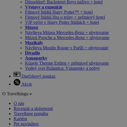
Düsseldorf: Backstreet Boys naživo + hotel
Výstavy a expozície
Filmové štúdiá Harry Potter™ + hotel
Filmové štúdiá Hra o tróny + prémiový hotel
VIP večer v Harry Potter štúdiách + hotel
Múzeá
Návšteva Múzea Mercedes-Benz + ubytovanie
Múzeá Porsche a Mercedes-Benz + ubytovanie
Muzikály
Návšteva Moulin Rouge v Paríži + ubytovanie
Divadlo
Aquaparky
Kúpele Therme Erding + prémiové ubytovanie
Vodný svet Rulantica: Vstupenky a pobyt
Darčekový poukaz
Akcie
O Travelkingu
O nás
Recenzie a skúsenosti
Travelking pomáha
Kariéra
Pre novinárov