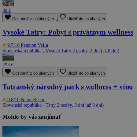
89 €
Odstrániť z obľúbených
Uložiť do obľúbených
Vysoké Tatry: Pobyt s privátnym wellness
9.7/10
Penzion VeLa
Slovenská republika - Vysoké Tatry
2 osoby, 2 dni (až 8 dní)
295 €
Odstrániť z obľúbených
Uložiť do obľúbených
Tatranský národný park s wellness + víno
9.8/10
Natur Resort
Slovenská republika - Tatry
2 osoby, 3 dni (až 8 dní)
Mohlo by vás zaujímať