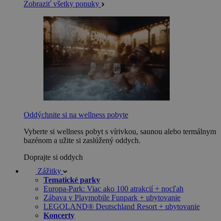
Zobraziť všetky ponuky
Oddýchnite si na wellness pobyte
Vyberte si wellness pobyt s vírivkou, saunou alebo termálnym
bazénom a užite si zaslúžený oddych.
Doprajte si oddych
Zážitky
Tematické parky
Europa-Park: Viac ako 100 atrakcií + nocľah
Zábava v Playmobile Funpark + ubytovanie
LEGOLAND® Deutschland Resort + ubytovanie
Koncerty