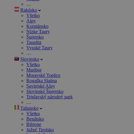
…
Rakúsko
Všetko
Alpy
Korutánsko
Nízke Taury
Štajersko
Tauplitz
Vysoké Taury
…
Slovinsko
Všetko
Maribor
Moravské Toplice
Rogaška Slatina
Savinjské Alpy
Slovinské Štajersko
Triglavský národný park
…
Taliansko
Všetko
Benátsko
Bibione
Južné Tirolsko