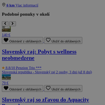
6 km
Viac informacií
Podobné ponuky v okolí
140 €
Odstrániť z obľúbených
Uložiť do obľúbených
Slovenský raj: Pobyt s wellness
neobmedzene
8.8/10
Penzion Trio ***
Slovenská republika - Slovenský raj
2 osoby, 3 dni (až 8 dní)
79 €
Odstrániť z obľúbených
Uložiť do obľúbených
Slovenský raj so zľavou do Aquacity