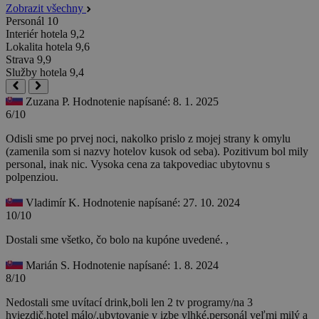
Zobrazit všechny
Personál
10
Interiér hotela
9,2
Lokalita hotela
9,6
Strava
9,9
Služby hotela
9,4
Zuzana P.
Hodnotenie napísané: 8. 1. 2025
6/10
Odisli sme po prvej noci, nakolko prislo z mojej strany k omylu
(zamenila som si nazvy hotelov kusok od seba). Pozitivum bol mily
personal, inak nic. Vysoka cena za takpovediac ubytovnu s
polpenziou.
Vladimír K.
Hodnotenie napísané: 27. 10. 2024
10/10
Dostali sme všetko, čo bolo na kupóne uvedené. ,
Marián S.
Hodnotenie napísané: 1. 8. 2024
8/10
Nedostali sme uvítací drink,boli len 2 tv programy/na 3
hviezdič.hotel málo/,ubytovanie v izbe vlhké,personál veľmi milý a