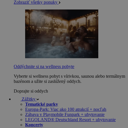
Zobraziť všetky ponuky
Oddýchnite si na wellness pobyte
Vyberte si wellness pobyt s vírivkou, saunou alebo termálnym
bazénom a užite si zaslúžený oddych.
Doprajte si oddych
Zážitky
Tematické parky
Europa-Park: Viac ako 100 atrakcií + nocľah
Zábava v Playmobile Funpark + ubytovanie
LEGOLAND® Deutschland Resort + ubytovanie
Koncerty