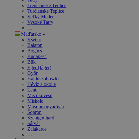
Trenčianske Teplice
Turčianske Teplice
Veľký Meder
Vysoké Tatry
…
Maďarsko
Všetko
Balaton
Bogács
Budapešť
Bük
Eger (Jáger)
Győr
Hajdúszoboszló
Hévíz a okolie
Lenti
Mezőkövesd
Miskolc
Mosonmagyaróvár
Šopron
Szentgotthárd
Sárvár
Zalakaros
…