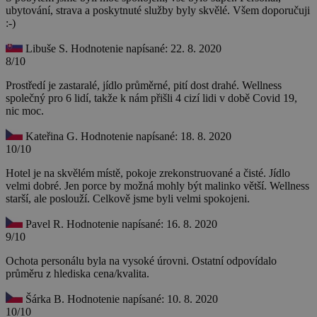
ubytování, strava a poskytnuté služby byly skvělé. Všem doporučuji
:-)
Libuše S.
Hodnotenie napísané: 22. 8. 2020
8/10
Prostředí je zastaralé, jídlo průměrné, pití dost drahé. Wellness
společný pro 6 lidí, takže k nám přišli 4 cizí lidi v době Covid 19,
nic moc.
Kateřina G.
Hodnotenie napísané: 18. 8. 2020
10/10
Hotel je na skvělém místě, pokoje zrekonstruované a čisté. Jídlo
velmi dobré. Jen porce by možná mohly být malinko větší. Wellness
starší, ale poslouží. Celkově jsme byli velmi spokojeni.
Pavel R.
Hodnotenie napísané: 16. 8. 2020
9/10
Ochota personálu byla na vysoké úrovni. Ostatní odpovídalo
průměru z hlediska cena/kvalita.
Šárka B.
Hodnotenie napísané: 10. 8. 2020
10/10