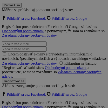
Prihlásiť sa
Môžete sa prihlásiť aj pomocou sociálnej siete:
Prihlásiť sa cez Facebook
Prihlásiť sa cez Google
Registráciou prostredníctvom Facebooku či Google súhlasím s
Obchodnými podmienkami
a potvrdzujem, že som sa zoznámil/a so
Zásadami ochrany osobných údajov
.
Chcem dostávať e-maily s pravidelnými informáciami o
novinkách, špeciálnych akciách a výhodách Travelkingu v súlade so
Zásadami ochrany osobných údajov
.
Kliknutím na tlačidlo
“Registrovať sa” súhlasíte s
Obchodnými podmienkami
a
potvrdzujete, že ste sa zoznámil/a so
Zásadami ochrany osobných
údajov
.
Registrovať sa
Alebo sa zaregistrujte pomocou sociálnych sietí:
Prihlásiť sa cez Facebook
Prihlásiť sa cez Google
Registráciou prostredníctvom Facebooku či Google súhlasím s
Obchodnými podmienkami
a potvrdzujem, že som sa zoznámil/a so