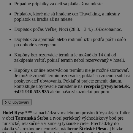
Prípadné príplatky za deti sa platia až na mieste.
Príplatky, ktoré nie sú hradené cez Travelking, a miestny
poplatok sa hradia až na mieste.
Doplatok počas Veľkej Noci (28.3. - 3.4.) 10€/osoba/noc.
Doplatok za apartmán alebo rodinnú izbu podľa počtu osôb
po dohode s recepciou.
Kupóny bez rezervácie termínu je možné do 14 dní od
zakúpenia vrátiť, pokiaľ termín nebol rezervovaný v hoteli.
Kupóny s online rezerváciou termínu nie je možné stornovať.
Je možné zmeniť termín rezervácie, pokiaľ so zmenou súhlasí
poskytovateľ ubytovania. Pokiaľ si prajete zmeniť dátum,
kontaktujte ubytovacie zariadenie na
recepcia@rysyhotel.sk,
+421 910 533 935
alebo našu zákaznickú podporu.
O ubytovaní
Hotel Rysy ***
sa nachádza v malebnom prostredí Vysokých Tatier,
v obci
Tatranská Štrba
a tvorí perfektný východiskový bod pre
turistické, relaxačné a v zime aj lyžiarske ciele. Prechádzky do
okolia vás rozhodne neomrzia, nádherné
Štrbské Pleso
aj blízke