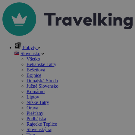
Pobyty
Slovensko
Všetko
Belianske Tatry
Bešeňová
Bojnice
Dunajská Streda
Južné Slovensko
Komárno
Liptov
Nízke Tatry
Orava
Piešťany
Podhájska
Rajecké Teplice
Slovenský raj
Tatry