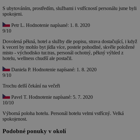
S ubytováním, prostředím, službami i vstřícností personálu jsme byli
spokojeni.
Petr L.
Hodnotenie napísané: 1. 8. 2020
9/10
Dovolená pěkná, hotel a služby dle popisu, strava dostačující, i když
k veceri by mohlo byt jídla více, postele pohodlné, skvěle položené
misto - východisko tur.tras, personál ochotný, pěkný výhled z
hotelu, wellness chudší ale postačil.
Daniela P.
Hodnotenie napísané: 1. 8. 2020
9/10
Trochu delší čekání na večeři
Pavel T.
Hodnotenie napísané: 5. 7. 2020
10/10
Výborná poloha hotelu. Personál hotelu velmi vstřícný. Velká
spokojenost.
Podobné ponuky v okolí