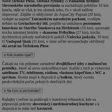
Nové Štrbské Pleso
,
Štrbské rybníky
či
Pamätník hrdinov
Slovenského národného povstania
sa nachádzajú približne 10 km
hotela, stále to však je len zlomok toho, čo v okolí môžete
objavovať. Zájdite si oddýchnuť do AquaCity Poprad (20 km),
vydajte sa naprieč
Tatranským národným parkom
, vystúpte
trebárs na
Gerlachovský štít
, prejdite sa unikátnou
pozemnou
lanovkou zo Starého Smokovca na Hrebienok
(16 km), spoznajte
trochu miestnej histórie v
skanzene Pribylina
(27 km), trochu
dychberúcej prírody neďalekých jaskýň (
Važecká jaskyňa
, 10 km)
či
Vodopád Skok
(11 km), v zime určite nevynechajte obľúbený
ski areál na Štrbskom Plese
.
Kde budete spať?
Čakajú na vás príjemne zariadené
dvojlôžkové izby s možnosťou
prístelky
, ktoré sú novo zrekonštruované. Každá z nich je vybavená
satelitnou TV, telefónom, rádiom, vlastnou kúpeľňou s WC a
sprchou
. Hostia majú k dispozícii aj
balkón
, ktorý ocenia
predovšetkým počas pekných slnečných dní.
Na čom si pochutnáte?
Raňajky i večere sa podávajú v hotelovej reštaurácii, kde sa
pripravujú pokrmy
slovenskej i medzinárodnej kuchyne
a k
dispozícii tu máte tiež
kaviareň
.