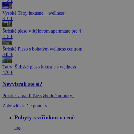
218 €
Vysoké Tatry luxusne + wellness
316 €
Štrbské pleso v štýlovom apartmáne pre 4
218 €
Štrbské Pleso s bohatým wellness centrom
345 €
Tatry: Štrbské pleso luxusne s wellness
470 €
Nevybrali ste si?
Pozrite sa na ďalšie výhodné ponuky!
Zobraziť ďalšie ponuky
Pobyty s vířivkou v ceně
468