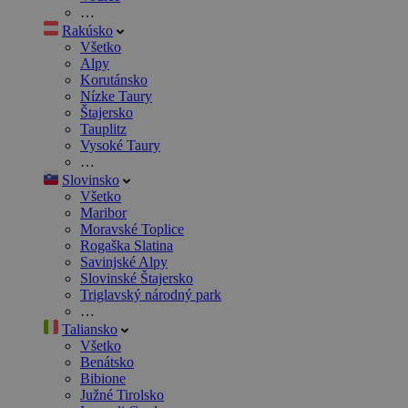
…
Rakúsko
Všetko
Alpy
Korutánsko
Nízke Taury
Štajersko
Tauplitz
Vysoké Taury
…
Slovinsko
Všetko
Maribor
Moravské Toplice
Rogaška Slatina
Savinjské Alpy
Slovinské Štajersko
Triglavský národný park
…
Taliansko
Všetko
Benátsko
Bibione
Južné Tirolsko