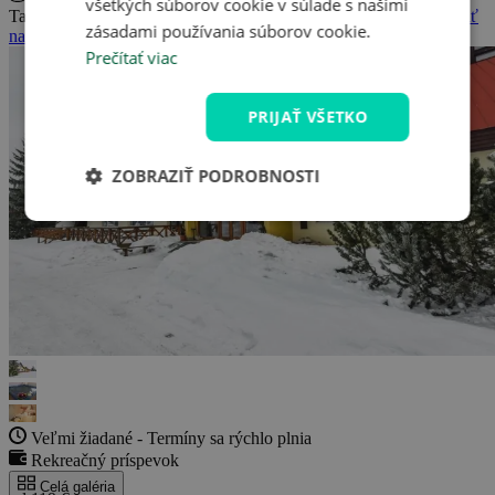
všetkých súborov cookie v súlade s našimi
Tatranská Štrba 78, Tatranská Štrba, Slovenská republika
(
Zobraziť
zásadami používania súborov cookie.
na mape
)
Prečítať viac
PRIJAŤ VŠETKO
ZOBRAZIŤ PODROBNOSTI
Veľmi žiadané - Termíny sa rýchlo plnia
Rekreačný príspevok
Celá galéria