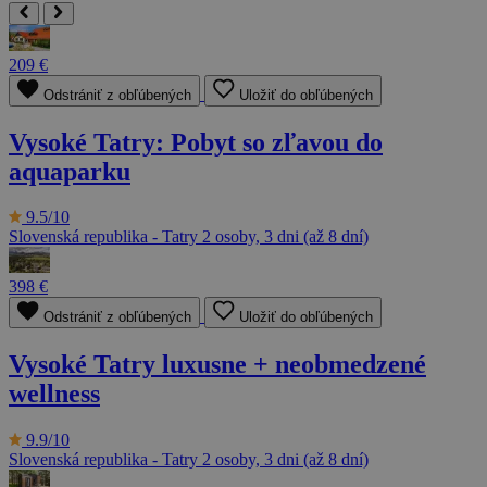
209 €
Odstrániť z obľúbených
Uložiť do obľúbených
Vysoké Tatry: Pobyt so zľavou do
aquaparku
9.5/10
Slovenská republika - Tatry
2 osoby, 3 dni (až 8 dní)
398 €
Odstrániť z obľúbených
Uložiť do obľúbených
Vysoké Tatry luxusne + neobmedzené
wellness
9.9/10
Slovenská republika - Tatry
2 osoby, 3 dni (až 8 dní)