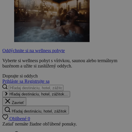
Oddýchnite si na wellness pobyte
Vyberte si wellness pobyt s vírivkou, saunou alebo termálnym
bazénom a užite si zaslúžený oddych.
Doprajte si oddych
Prihláste sa
Registrujte sa
Hľadaj destináciu, hotel, zážitok...
Zavrieť
Hľadaj destináciu, hotel, zážitok
Oblíbené
0
Zatiaľ nemáte žiadne obľúbené ponuky.