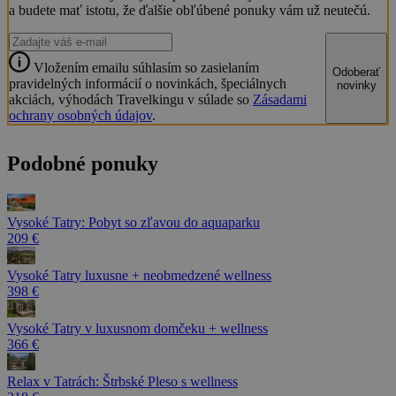
a budete mať istotu, že ďalšie obľúbené ponuky vám už neutečú.
Vložením emailu súhlasím so zasielaním
Odoberať
pravidelných informácií o novinkách, špeciálnych
novinky
akciách, výhodách Travelkingu v súlade so
Zásadami
ochrany osobných údajov
.
Podobné ponuky
Vysoké Tatry: Pobyt so zľavou do aquaparku
209 €
Vysoké Tatry luxusne + neobmedzené wellness
398 €
Vysoké Tatry v luxusnom domčeku + wellness
366 €
Relax v Tatrách: Štrbské Pleso s wellness