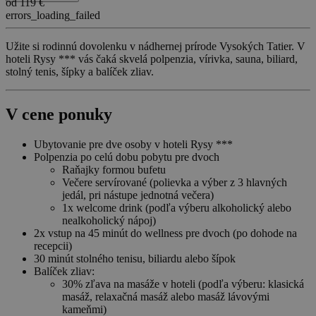
od 119 €
errors_loading_failed
Užite si rodinnú dovolenku v nádhernej prírode Vysokých Tatier. V
hoteli Rysy *** vás čaká skvelá polpenzia, vírivka, sauna, biliard,
stolný tenis, šípky a balíček zliav.
V cene ponuky
Ubytovanie pre dve osoby v hoteli Rysy ***
Polpenzia po celú dobu pobytu pre dvoch
Raňajky formou bufetu
Večere servírované (polievka a výber z 3 hlavných
jedál, pri nástupe jednotná večera)
1x welcome drink (podľa výberu alkoholický alebo
nealkoholický nápoj)
2x vstup na 45 minút do wellness pre dvoch (po dohode na
recepcii)
30 minút stolného tenisu, biliardu alebo šípok
Balíček zliav:
30% zľava na masáže v hoteli (podľa výberu: klasická
masáž, relaxačná masáž alebo masáž lávovými
kameňmi)