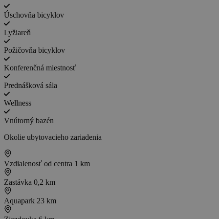
Úschovňa bicyklov
Lyžiareň
Požičovňa bicyklov
Konferenčná miestnosť
Prednášková sála
Wellness
Vnútorný bazén
Okolie ubytovacieho zariadenia
Vzdialenosť od centra
1 km
Zastávka
0,2 km
Aquapark
23 km