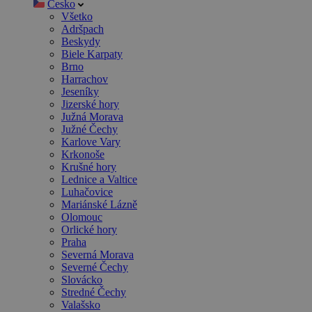
Česko
Všetko
Adršpach
Beskydy
Biele Karpaty
Brno
Harrachov
Jeseníky
Jizerské hory
Južná Morava
Južné Čechy
Karlove Vary
Krkonoše
Krušné hory
Lednice a Valtice
Luhačovice
Mariánské Lázně
Olomouc
Orlické hory
Praha
Severná Morava
Severné Čechy
Slovácko
Stredné Čechy
Valašsko