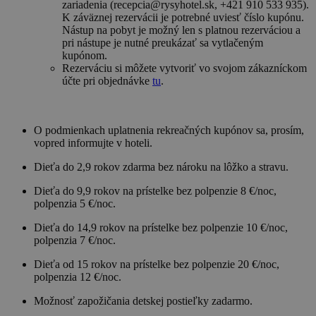
zariadenia (recepcia@rysyhotel.sk, +421 910 533 935).
K záväznej rezervácii je potrebné uviesť číslo kupónu.
Nástup na pobyt je možný len s platnou rezerváciou a
pri nástupe je nutné preukázať sa vytlačeným
kupónom.
Rezerváciu si môžete vytvoriť vo svojom zákazníckom
účte pri objednávke
tu
.
O podmienkach uplatnenia rekreačných kupónov sa, prosím,
vopred informujte v hoteli.
Dieťa do 2,9 rokov zdarma bez nároku na lôžko a stravu.
Dieťa do 9,9 rokov na prístelke bez polpenzie 8 €/noc,
polpenzia 5 €/noc.
Dieťa do 14,9 rokov na prístelke bez polpenzie 10 €/noc,
polpenzia 7 €/noc.
Dieťa od 15 rokov na prístelke bez polpenzie 20 €/noc,
polpenzia 12 €/noc.
Možnosť zapožičania detskej postieľky zadarmo.