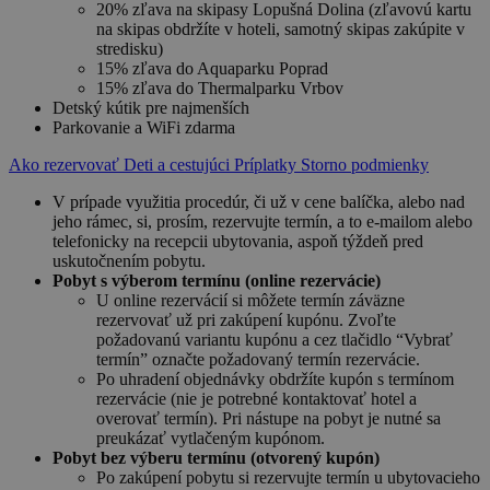
20% zľava na skipasy Lopušná Dolina (zľavovú kartu
na skipas obdržíte v hoteli, samotný skipas zakúpite v
stredisku)
15% zľava do Aquaparku Poprad
15% zľava do Thermalparku Vrbov
Detský kútik pre najmenších
Parkovanie a WiFi zdarma
Ako rezervovať
Deti a cestujúci
Príplatky
Storno podmienky
V prípade využitia procedúr, či už v cene balíčka, alebo nad
jeho rámec, si, prosím, rezervujte termín, a to e-mailom alebo
telefonicky na recepcii ubytovania, aspoň týždeň pred
uskutočnením pobytu.
Pobyt s výberom termínu (online rezervácie)
U online rezervácií si môžete termín záväzne
rezervovať už pri zakúpení kupónu. Zvoľte
požadovanú variantu kupónu a cez tlačidlo “Vybrať
termín” označte požadovaný termín rezervácie.
Po uhradení objednávky obdržíte kupón s termínom
rezervácie (nie je potrebné kontaktovať hotel a
overovať termín). Pri nástupe na pobyt je nutné sa
preukázať vytlačeným kupónom.
Pobyt bez výberu termínu (otvorený kupón)
Po zakúpení pobytu si rezervujte termín u ubytovacieho