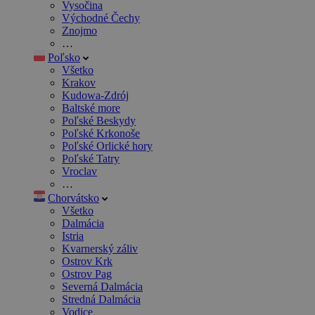
Vysočina
Východné Čechy
Znojmo
…
Poľsko
Všetko
Krakov
Kudowa-Zdrój
Baltské more
Poľské Beskydy
Poľské Krkonoše
Poľské Orlické hory
Poľské Tatry
Vroclav
…
Chorvátsko
Všetko
Dalmácia
Istria
Kvarnerský záliv
Ostrov Krk
Ostrov Pag
Severná Dalmácia
Stredná Dalmácia
Vodice