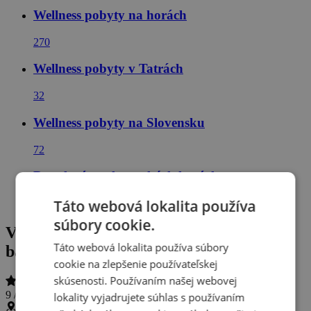
Wellness pobyty na horách
270
Wellness pobyty v Tatrách
32
Wellness pobyty na Slovensku
72
Dovolená ve slovenských horách
Táto webová lokalita používa
61
súbory cookie.
Vysoké Tatry s polpenziou, wellness a
Táto webová lokalita používa súbory
balíčkom zliav v Hoteli Rysy ***
cookie na zlepšenie používateľskej
skúsenosti. Používaním našej webovej
9 / 10
(
149 hodnotení
)
lokality vyjadrujete súhlas s používaním