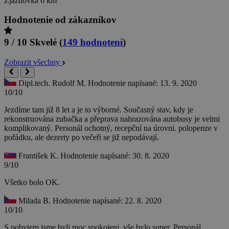
Zjazdovka
6 km
Hodnotenie od zákazníkov
9 / 10
Skvelé
(
149 hodnotení
)
Zobrazit všechny
Dipl.tech. Rudolf M.
Hodnotenie napísané: 13. 9. 2020
10/10
Jezdíme tam již 8 let a je to výborné. Současný stav, kdy je
rekonstruována zubačka a přeprava nahrazována autobusy je velmi
komplikovaný. Personál ochotný, recepční na úrovni. polopenze v
pořádku, ale dezerty po večeři se již nepodávají.
František K.
Hodnotenie napísané: 30. 8. 2020
9/10
Všetko bolo OK.
Milada B.
Hodnotenie napísané: 22. 8. 2020
10/10
S pobytem jsme byli moc spokojeni, vše bylo super. Personál,