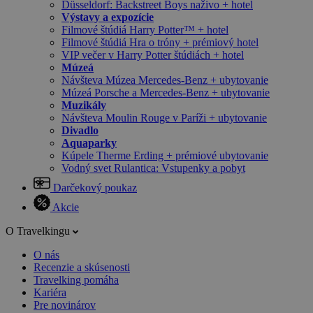
Düsseldorf: Backstreet Boys naživo + hotel
Výstavy a expozície
Filmové štúdiá Harry Potter™ + hotel
Filmové štúdiá Hra o tróny + prémiový hotel
VIP večer v Harry Potter štúdiách + hotel
Múzeá
Návšteva Múzea Mercedes-Benz + ubytovanie
Múzeá Porsche a Mercedes-Benz + ubytovanie
Muzikály
Návšteva Moulin Rouge v Paríži + ubytovanie
Divadlo
Aquaparky
Kúpele Therme Erding + prémiové ubytovanie
Vodný svet Rulantica: Vstupenky a pobyt
Darčekový poukaz
Akcie
O Travelkingu
O nás
Recenzie a skúsenosti
Travelking pomáha
Kariéra
Pre novinárov