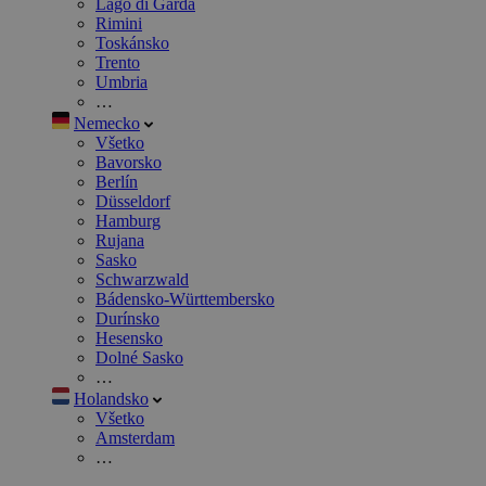
Lago di Garda
Rimini
Toskánsko
Trento
Umbria
…
Nemecko
Všetko
Bavorsko
Berlín
Düsseldorf
Hamburg
Rujana
Sasko
Schwarzwald
Bádensko-Württembersko
Durínsko
Hesensko
Dolné Sasko
…
Holandsko
Všetko
Amsterdam
…