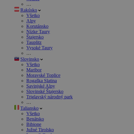
…
Rakúsko
Všetko
Alpy
Korutánsko
Nízke Taury
Štajersko
Tauplitz
Vysoké Taury
…
Slovinsko
Všetko
Maribor
Moravské Toplice
Rogaška Slatina
Savinjské Alpy
Slovinské Štajersko
Triglavský národný park
…
Taliansko
Všetko
Benátsko
Bibione
Južné Tirolsko