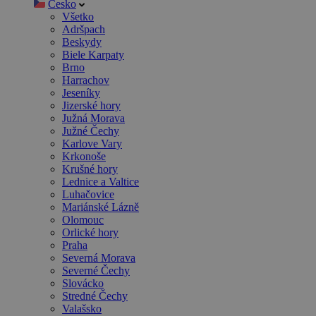
Česko
Všetko
Adršpach
Beskydy
Biele Karpaty
Brno
Harrachov
Jeseníky
Jizerské hory
Južná Morava
Južné Čechy
Karlove Vary
Krkonoše
Krušné hory
Lednice a Valtice
Luhačovice
Mariánské Lázně
Olomouc
Orlické hory
Praha
Severná Morava
Severné Čechy
Slovácko
Stredné Čechy
Valašsko