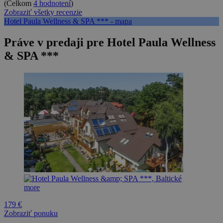
(Celkom
4 hodnotení
)
Zobraziť všetky recenzie
Hotel Paula Wellness & SPA *** - mapa
Práve v predaji pre Hotel Paula Wellness
& SPA ***
179 €
Zobraziť ponuku