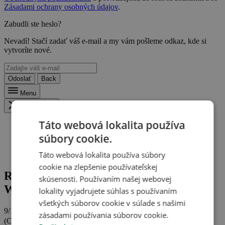
Zásadami ochrany osobných údajov
.
Zabudli ste heslo?
Nevadí! Stačí zadať váš e-mail a my vám pošleme odkaz, kde si
vytvoríte nové.
Odoslať
Back
Menu
Zavřít menu
Táto webová lokalita používa
súbory cookie.
Hotel Paula Wellness & SPA ***
Táto webová lokalita používa súbory
Recenzie a hodnotenie: Hotel Paula Wellness & SPA ***
cookie na zlepšenie používateľskej
Recenzie a hodnotenie: Hotel Paula
skúsenosti. Používaním našej webovej
Wellness & SPA *** (Baltské more)
lokality vyjadrujete súhlas s používaním
všetkých súborov cookie v súlade s našimi
9/10
zásadami používania súborov cookie.
(Celkom
4 hodnotení
)
Skvelé