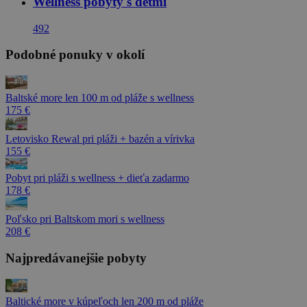
Wellness pobyty s dětmi
492
Podobné ponuky v okolí
Baltské more len 100 m od pláže s wellness
175 €
Letovisko Rewal pri pláži + bazén a vírivka
155 €
Pobyt pri pláži s wellness + dieťa zadarmo
178 €
Poľsko pri Baltskom mori s wellness
208 €
Najpredávanejšie pobyty
Baltické more v kúpeľoch len 200 m od pláže