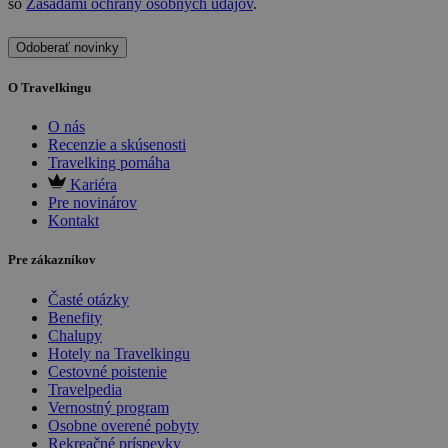
so
Zásadami ochrany osobných údajov
.
Odoberať novinky
O Travelkingu
O nás
Recenzie a skúsenosti
Travelking pomáha
Kariéra
Pre novinárov
Kontakt
Pre zákazníkov
Časté otázky
Benefity
Chalupy
Hotely na Travelkingu
Cestovné poistenie
Travelpedia
Vernostný program
Osobne overené pobyty
Rekreačné príspevky