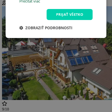
Prečítať viac
Pobierowo, Poľsko (
Zobraziť mapu
)
PRIJAŤ VŠETKO
ZOBRAZIŤ PODROBNOSTI
9/10