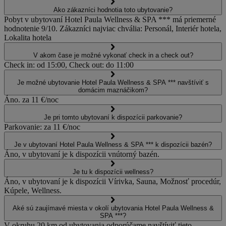
Ako zákazníci hodnotia toto ubytovanie?
Pobyt v ubytovaní Hotel Paula Wellness & SPA *** má priemerné
hodnotenie 9/10. Zákazníci najviac chvália: Personál, Interiér hotela,
Lokalita hotela
V akom čase je možné vykonať check in a check out?
Check in: od 15:00, Check out: do 11:00
Je možné ubytovanie Hotel Paula Wellness & SPA *** navštíviť s
domácim maznáčikom?
Áno. za 11 €/noc
Je pri tomto ubytovaní k dispozícii parkovanie?
Parkovanie: za 11 €/noc
Je v ubytovaní Hotel Paula Wellness & SPA *** k dispozícii bazén?
Áno, v ubytovaní je k dispozícii vnútorný bazén.
Je tu k dispozícii wellness?
Áno, v ubytovaní je k dispozícii Vírivka, Sauna, Možnosť procedúr,
Kúpele, Wellness.
Aké sú zaujímavé miesta v okolí ubytovania Hotel Paula Wellness &
SPA ***?
V okruhu 20 km od ubytovania odporúčame navštíviť tieto