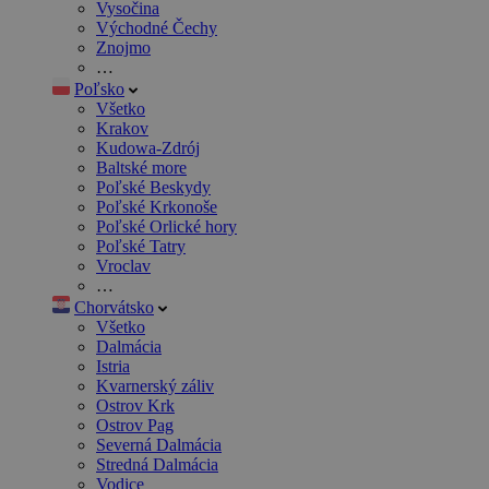
Vysočina
Východné Čechy
Znojmo
…
Poľsko
Všetko
Krakov
Kudowa-Zdrój
Baltské more
Poľské Beskydy
Poľské Krkonoše
Poľské Orlické hory
Poľské Tatry
Vroclav
…
Chorvátsko
Všetko
Dalmácia
Istria
Kvarnerský záliv
Ostrov Krk
Ostrov Pag
Severná Dalmácia
Stredná Dalmácia
Vodice