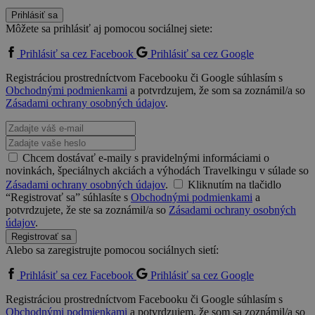
Prihlásiť sa
Môžete sa prihlásiť aj pomocou sociálnej siete:
Prihlásiť sa cez Facebook
Prihlásiť sa cez Google
Registráciou prostredníctvom Facebooku či Google súhlasím s
Obchodnými podmienkami
a potvrdzujem, že som sa zoznámil/a so
Zásadami ochrany osobných údajov
.
Chcem dostávať e-maily s pravidelnými informáciami o
novinkách, špeciálnych akciách a výhodách Travelkingu v súlade so
Zásadami ochrany osobných údajov
.
Kliknutím na tlačidlo
“Registrovať sa” súhlasíte s
Obchodnými podmienkami
a
potvrdzujete, že ste sa zoznámil/a so
Zásadami ochrany osobných
údajov
.
Registrovať sa
Alebo sa zaregistrujte pomocou sociálnych sietí:
Prihlásiť sa cez Facebook
Prihlásiť sa cez Google
Registráciou prostredníctvom Facebooku či Google súhlasím s
Obchodnými podmienkami
a potvrdzujem, že som sa zoznámil/a so