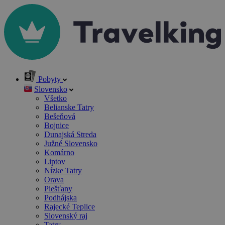
Pobyty
Slovensko
Všetko
Belianske Tatry
Bešeňová
Bojnice
Dunajská Streda
Južné Slovensko
Komárno
Liptov
Nízke Tatry
Orava
Piešťany
Podhájska
Rajecké Teplice
Slovenský raj
Tatry