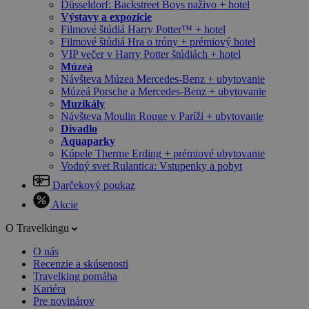
Düsseldorf: Backstreet Boys naživo + hotel
Výstavy a expozície
Filmové štúdiá Harry Potter™ + hotel
Filmové štúdiá Hra o tróny + prémiový hotel
VIP večer v Harry Potter štúdiách + hotel
Múzeá
Návšteva Múzea Mercedes-Benz + ubytovanie
Múzeá Porsche a Mercedes-Benz + ubytovanie
Muzikály
Návšteva Moulin Rouge v Paríži + ubytovanie
Divadlo
Aquaparky
Kúpele Therme Erding + prémiové ubytovanie
Vodný svet Rulantica: Vstupenky a pobyt
Darčekový poukaz
Akcie
O Travelkingu
O nás
Recenzie a skúsenosti
Travelking pomáha
Kariéra
Pre novinárov