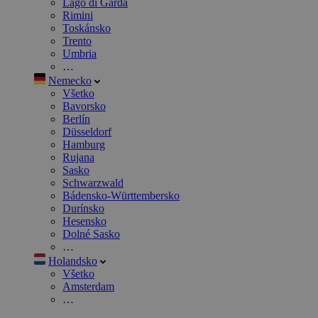
Lago di Garda
Rimini
Toskánsko
Trento
Umbria
…
Nemecko
Všetko
Bavorsko
Berlín
Düsseldorf
Hamburg
Rujana
Sasko
Schwarzwald
Bádensko-Württembersko
Durínsko
Hesensko
Dolné Sasko
…
Holandsko
Všetko
Amsterdam
…