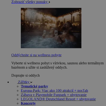
Zobraziť všetky ponuky
Oddýchnite si na wellness pobyte
Vyberte si wellness pobyt s vírivkou, saunou alebo termálnym
bazénom a užite si zaslúžený oddych.
Doprajte si oddych
Zážitky
Tematické parky
Europa-Park: Viac ako 100 atrakcií + nocľah
Zábava v Playmobile Funpark + ubytovanie
LEGOLAND® Deutschland Resort + ubytovanie
Koncerty