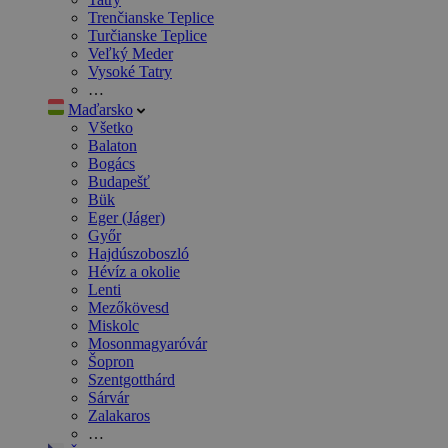
Trenčianske Teplice
Turčianske Teplice
Veľký Meder
Vysoké Tatry
…
Maďarsko
Všetko
Balaton
Bogács
Budapešť
Bük
Eger (Jáger)
Győr
Hajdúszoboszló
Hévíz a okolie
Lenti
Mezőkövesd
Miskolc
Mosonmagyaróvár
Šopron
Szentgotthárd
Sárvár
Zalakaros
…