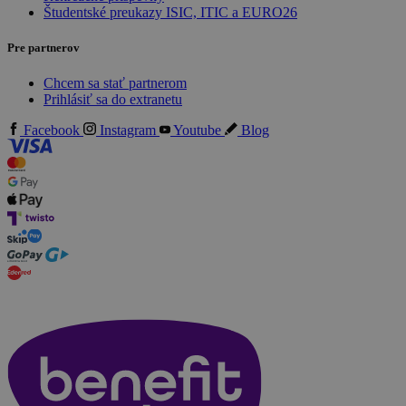
Študentské preukazy ISIC, ITIC a EURO26
Pre partnerov
Chcem sa stať partnerom
Prihlásiť sa do extranetu
Facebook
Instagram
Youtube
Blog