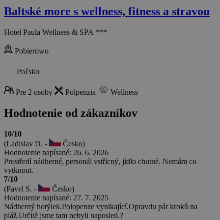
Baltské more s wellness, fitness a stravou
Hotel Paula Wellness & SPA ***
Pobierowo
Poľsko
Pre 2 osoby
Polpenzia
Wellness
Hodnotenie od zákazníkov
10/10
(Ladislav D. -
Česko)
Hodnotenie napísané: 26. 6. 2026
Prostředí nádherné, personál vstřícný, jídlo chutné. Nemám co
vytknout.
7/10
(Pavel S. -
Česko)
Hodnotenie napísané: 27. 7. 2025
Nádherný hotýlek.Polopenze vynikající.Opravdu pár kroků na
pláž.Určitě jsme tam nebyli naposled.?