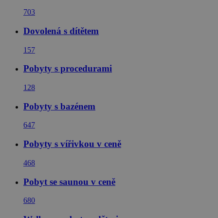
703
Dovolená s dítětem
157
Pobyty s procedurami
128
Pobyty s bazénem
647
Pobyty s vířivkou v ceně
468
Pobyt se saunou v ceně
680