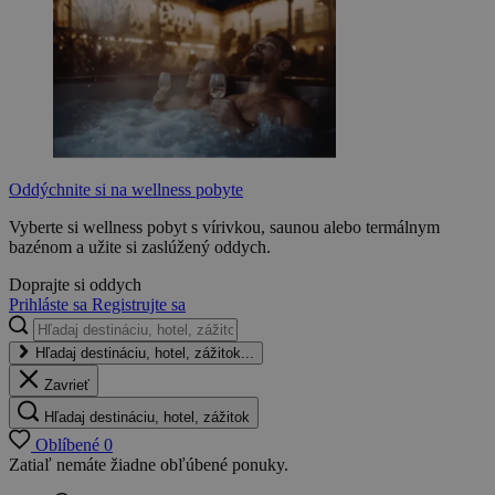
Oddýchnite si na wellness pobyte
Vyberte si wellness pobyt s vírivkou, saunou alebo termálnym
bazénom a užite si zaslúžený oddych.
Doprajte si oddych
Prihláste sa
Registrujte sa
Hľadaj destináciu, hotel, zážitok...
Zavrieť
Hľadaj destináciu, hotel, zážitok
Oblíbené
0
Zatiaľ nemáte žiadne obľúbené ponuky.