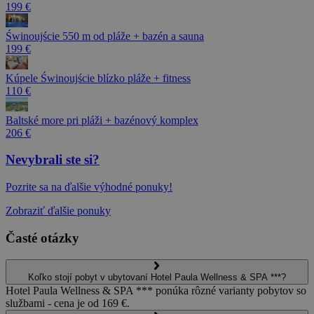
199 €
Świnoujście 550 m od pláže + bazén a sauna
199 €
Kúpele Świnoujście blízko pláže + fitness
110 €
Baltské more pri pláži + bazénový komplex
206 €
Nevybrali ste si?
Pozrite sa na ďalšie výhodné ponuky!
Zobraziť ďalšie ponuky
Časté otázky
Koľko stojí pobyt v ubytovaní Hotel Paula Wellness & SPA ***?
Hotel Paula Wellness & SPA *** ponúka rôzné varianty pobytov so
službami - cena je od 169 €.