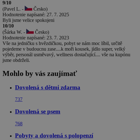
9/10
(Pavel L. -
Česko)
Hodnotenie napísané: 27. 7. 2025
Byli jsme velice spokojeni
10/10
(Šárka W. -
Česko)
Hodnotenie napísané: 23. 7. 2023
Vše na jedničku s hvězdičkou, pobyt se nám moc líbil, určitě
pojedeme v budoucnu zase....k moři kousek, jídlo super, velký
výběr, personál usměvavý, wellness dostačující.... vše na kupónu
jsme obdrželi.
Mohlo by vás zaujímať
Dovolená s dětmi zdarma
737
Dovolená se psem
768
Pobyty a dovolená s polopenzí