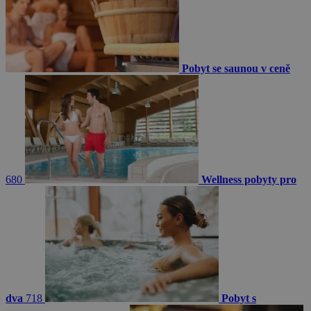
Pobyt se saunou v ceně
680
Wellness pobyty pro
dva
718
Pobyt s