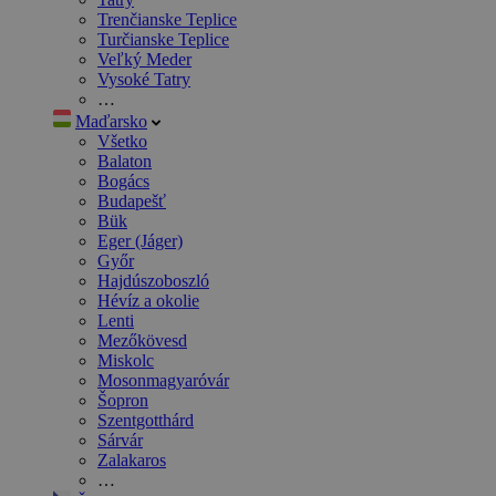
Trenčianske Teplice
Turčianske Teplice
Veľký Meder
Vysoké Tatry
…
Maďarsko
Všetko
Balaton
Bogács
Budapešť
Bük
Eger (Jáger)
Győr
Hajdúszoboszló
Hévíz a okolie
Lenti
Mezőkövesd
Miskolc
Mosonmagyaróvár
Šopron
Szentgotthárd
Sárvár
Zalakaros
…