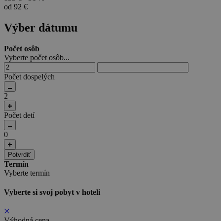
od 92 €
Výber dátumu
Počet osôb
Vyberte počet osôb...
Počet dospelých
2
Počet detí
0
Potvrdiť
Termín
Vyberte termín
Vyberte si svoj pobyt v hoteli
Výhodná cena