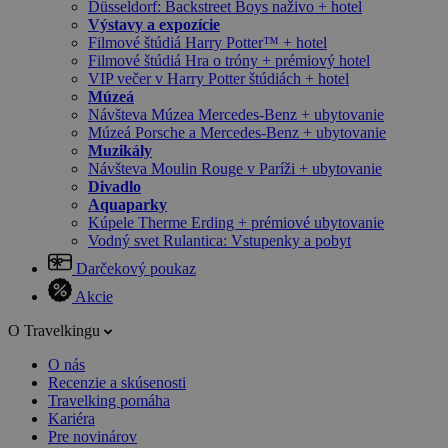
Düsseldorf: Backstreet Boys naživo + hotel
Výstavy a expozície
Filmové štúdiá Harry Potter™ + hotel
Filmové štúdiá Hra o tróny + prémiový hotel
VIP večer v Harry Potter štúdiách + hotel
Múzeá
Návšteva Múzea Mercedes-Benz + ubytovanie
Múzeá Porsche a Mercedes-Benz + ubytovanie
Muzikály
Návšteva Moulin Rouge v Paríži + ubytovanie
Divadlo
Aquaparky
Kúpele Therme Erding + prémiové ubytovanie
Vodný svet Rulantica: Vstupenky a pobyt
Darčekový poukaz
Akcie
O Travelkingu
O nás
Recenzie a skúsenosti
Travelking pomáha
Kariéra
Pre novinárov