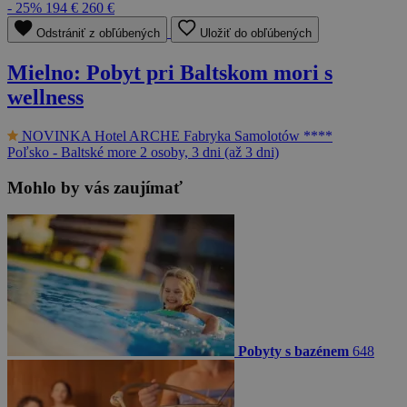
- 25%
194 €
260 €
Odstrániť z obľúbených
Uložiť do obľúbených
Mielno: Pobyt pri Baltskom mori s
wellness
NOVINKA
Hotel ARCHE Fabryka Samolotów ****
Poľsko - Baltské more
2 osoby, 3 dni (až 3 dni)
Mohlo by vás zaujímať
Pobyty s bazénem
648