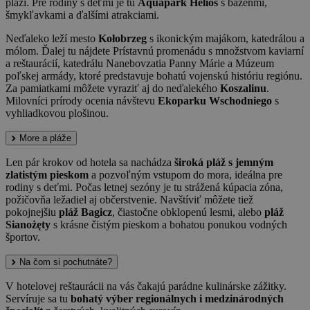
pláži. Pre rodiny s deťmi je tu
Aquapark Helios
s bazénmi,
šmykľavkami a ďalšími atrakciami.
Neďaleko leží mesto
Kołobrzeg
s ikonickým majákom, katedrálou a
mólom. Ďalej tu nájdete Prístavnú promenádu ​​s množstvom kaviarní
a reštaurácií, katedrálu Nanebovzatia Panny Márie a Múzeum
poľskej armády, ktoré predstavuje bohatú vojenskú históriu regiónu.
Za pamiatkami môžete vyraziť aj do neďalekého
Koszalinu
.
Milovníci prírody ocenia návštevu
Ekoparku Wschodniego
s
vyhliadkovou plošinou.
More a pláže
Len pár krokov od hotela sa nachádza
široká pláž s jemným
zlatistým pieskom
a pozvoľným vstupom do mora, ideálna pre
rodiny s deťmi. Počas letnej sezóny je tu strážená kúpacia zóna,
požičovňa ležadiel aj občerstvenie. Navštíviť môžete tiež
pokojnejšiu
pláž Bagicz
, čiastočne obklopenú lesmi, alebo
pláž
Sianożęty
s krásne čistým pieskom a bohatou ponukou vodných
športov.
Na čom si pochutnáte?
V hotelovej reštaurácii na vás čakajú parádne kulinárske zážitky.
Servíruje sa tu
bohatý výber regionálnych i medzinárodných