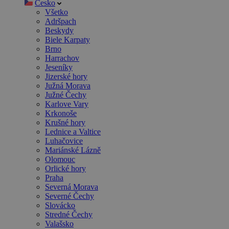
Česko
Všetko
Adršpach
Beskydy
Biele Karpaty
Brno
Harrachov
Jeseníky
Jizerské hory
Južná Morava
Južné Čechy
Karlove Vary
Krkonoše
Krušné hory
Lednice a Valtice
Luhačovice
Mariánské Lázně
Olomouc
Orlické hory
Praha
Severná Morava
Severné Čechy
Slovácko
Stredné Čechy
Valašsko