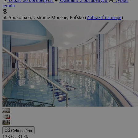
Uložiť do obľúbených
Odstrániť z obľúbených
Vybrať
termín
ul. Spokojna 6, Ustronie Morskie, Poľsko
(
Zobraziť na mape
)
Celá galéria
133 €
- 31 %