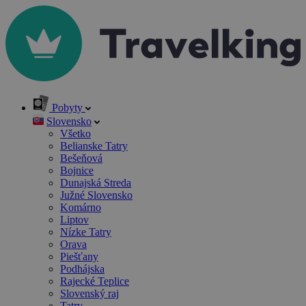
Pobyty
Slovensko
Všetko
Belianske Tatry
Bešeňová
Bojnice
Dunajská Streda
Južné Slovensko
Komárno
Liptov
Nízke Tatry
Orava
Piešťany
Podhájska
Rajecké Teplice
Slovenský raj
Tatry