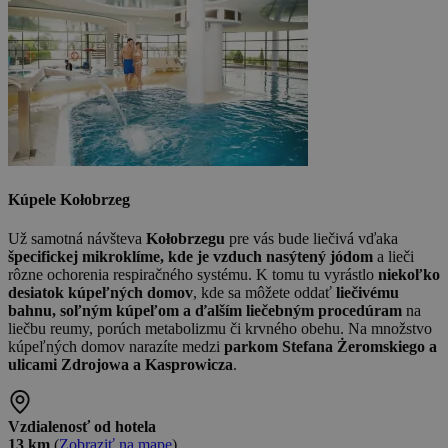
Kúpele Kołobrzeg
Už samotná návšteva
Kołobrzegu
pre vás bude liečivá vďaka
špecifickej mikroklíme, kde je vzduch nasýtený jódom
a lieči
rôzne ochorenia respiračného systému. K tomu tu vyrástlo
niekoľko
desiatok kúpeľných domov
, kde sa môžete oddať
liečivému
bahnu, soľným kúpeľom a ďalším liečebným procedúram
na
liečbu reumy, porúch metabolizmu či krvného obehu. Na množstvo
kúpeľných domov narazíte medzi
parkom Stefana Żeromskiego a
ulicami Zdrojowa a Kasprowicza
.
Vzdialenosť od hotela
13 km
(
Zobraziť na mape
)