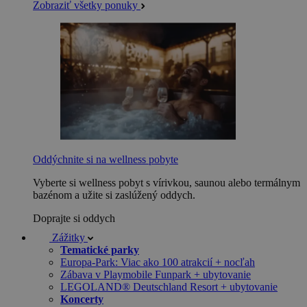
Zobraziť všetky ponuky
Oddýchnite si na wellness pobyte
Vyberte si wellness pobyt s vírivkou, saunou alebo termálnym
bazénom a užite si zaslúžený oddych.
Doprajte si oddych
Zážitky
Tematické parky
Europa-Park: Viac ako 100 atrakcií + nocľah
Zábava v Playmobile Funpark + ubytovanie
LEGOLAND® Deutschland Resort + ubytovanie
Koncerty