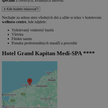
špecialít
z čerstvých, kvalitných surovín.
Kde budete relaxovať?
Nechajte za sebou stres všedných dní a užite si relax v hotelovom
wellness centre
, kde nájdete:
Vyhrievaný vnútorný bazén
Vírivku
Fínsku saunu
Ponuku profesionálnych masáží a procedúr
Hotel Grand Kapitan Medi-SPA ****