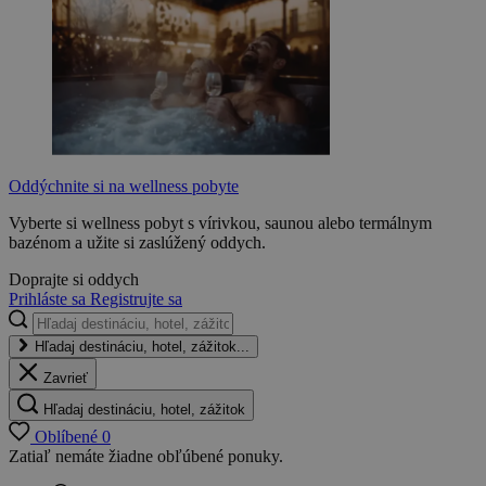
Oddýchnite si na wellness pobyte
Vyberte si wellness pobyt s vírivkou, saunou alebo termálnym
bazénom a užite si zaslúžený oddych.
Doprajte si oddych
Prihláste sa
Registrujte sa
Hľadaj destináciu, hotel, zážitok...
Zavrieť
Hľadaj destináciu, hotel, zážitok
Oblíbené
0
Zatiaľ nemáte žiadne obľúbené ponuky.