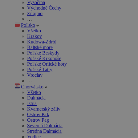
Vysočina
Východné Čechy
Znojmo
…
Poľsko
Všetko
Krakov
Kudowa-Zdrój
Baltské more
Poľské Beskydy
Poľské Krkonoše
Poľské Orlické hory
Poľské Tatry
Vroclav
…
Chorvátsko
Všetko
Dalmácia
Istria
Kvarnerský záliv
Ostrov Krk
Ostrov Pag
Severná Dalmácia
Stredná Dalmácia
Vodice