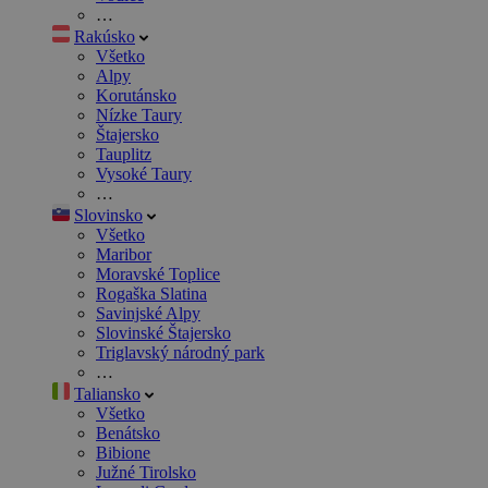
…
Rakúsko
Všetko
Alpy
Korutánsko
Nízke Taury
Štajersko
Tauplitz
Vysoké Taury
…
Slovinsko
Všetko
Maribor
Moravské Toplice
Rogaška Slatina
Savinjské Alpy
Slovinské Štajersko
Triglavský národný park
…
Taliansko
Všetko
Benátsko
Bibione
Južné Tirolsko