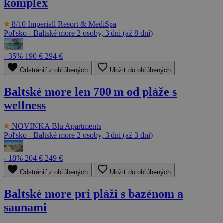
komplex
8/10
Imperiall Resort & MediSpa
Poľsko - Baltské more
2 osoby, 3 dni (až 8 dní)
- 35%
190 €
294 €
Odstrániť z obľúbených
Uložiť do obľúbených
Baltské more len 700 m od pláže s
wellness
NOVINKA
Blu Apartments
Poľsko - Baltské more
2 osoby, 3 dni (až 3 dni)
- 18%
204 €
249 €
Odstrániť z obľúbených
Uložiť do obľúbených
Baltské more pri pláži s bazénom a
saunami