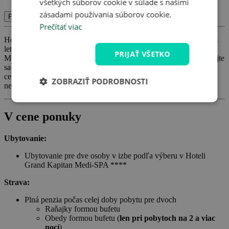
všetkých súborov cookie v súlade s našimi
zásadami používania súborov cookie.
Potvrdiť
Prečítať viac
Hoďte stres všedných dní za hlavu a užite si dovolenku v krásnom
letovisku Ustronie Morskie. Ubytujete sa v Hoteli Grand Kapitan
PRIJAŤ VŠETKO
Medi-SPA ****, odkiaľ to budete mať len 300 m na pláž, a nechajte
sa rozmaznávať bohatou plnou penziou a oddychom vo wellness
centre s bazénom, vírivkou a saunou. Na výlet môžete vyraziť do
ZOBRAZIŤ PODROBNOSTI
neďalekého Kołobrzegu alebo Koszalinu.
V cene ponuky
Ubytovanie:
Ubytovanie pre dve osoby v izbe podľa výberu v Hoteli
Grand Kapitan Medi-SPA ****
Strava:
Plná penzia počas celej doby pobytu pre dvoch
Raňajky formou bufetu
Obedy formou bufetu (
len pri pobytoch na 2 a viac
nocí
)