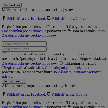
Prihlásiť sa
Môžete sa prihlásiť aj pomocou sociálnej siete:
Prihlásiť sa cez Facebook
Prihlásiť sa cez Google
Registráciou prostredníctvom Facebooku či Google súhlasím s
Obchodnými podmienkami
a potvrdzujem, že som sa zoznámil/a so
Zásadami ochrany osobných údajov
.
Chcem dostávať e-maily s pravidelnými informáciami o
novinkách, špeciálnych akciách a výhodách Travelkingu v súlade so
Zásadami ochrany osobných údajov
.
Kliknutím na tlačidlo
“Registrovať sa” súhlasíte s
Obchodnými podmienkami
a
potvrdzujete, že ste sa zoznámil/a so
Zásadami ochrany osobných
údajov
.
Registrovať sa
Alebo sa zaregistrujte pomocou sociálnych sietí:
Prihlásiť sa cez Facebook
Prihlásiť sa cez Google
Registráciou prostredníctvom Facebooku či Google súhlasím s
Obchodnými podmienkami
a potvrdzujem, že som sa zoznámil/a so