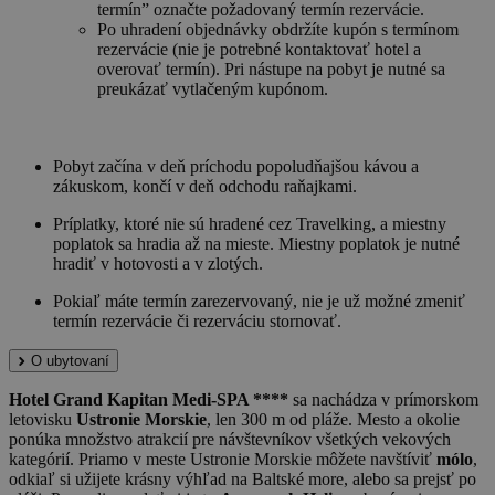
termín” označte požadovaný termín rezervácie.
Po uhradení objednávky obdržíte kupón s termínom
rezervácie (nie je potrebné kontaktovať hotel a
overovať termín). Pri nástupe na pobyt je nutné sa
preukázať vytlačeným kupónom.
Pobyt začína v deň príchodu popoludňajšou kávou a
zákuskom, končí v deň odchodu raňajkami.
Príplatky, ktoré nie sú hradené cez Travelking, a miestny
poplatok sa hradia až na mieste. Miestny poplatok je nutné
hradiť v hotovosti a v zlotých.
Pokiaľ máte termín zarezervovaný, nie je už možné zmeniť
termín rezervácie či rezerváciu stornovať.
O ubytovaní
Hotel Grand Kapitan Medi-SPA ****
sa nachádza v prímorskom
letovisku
Ustronie Morskie
, len 300 m od pláže. Mesto a okolie
ponúka množstvo atrakcií pre návštevníkov všetkých vekových
kategórií. Priamo v meste Ustronie Morskie môžete navštíviť
mólo
,
odkiaľ si užijete krásny výhľad na Baltské more, alebo sa prejsť po