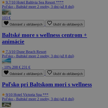
9.7/10
Hotel Baltivia Sea Resort ****
Poľsko - Baltské more
2 osoby, 3 dni (až 8 dní)
103 €
Odstrániť z obľúbených
Uložiť do obľúbených
Baltské more s wellness centrom +
animácie
7.3/10
Dune Beach Resort
Poľsko - Baltské more
2 osoby, 3 dni (až 8 dní)
- 10%
208 €
231 €
Odstrániť z obľúbených
Uložiť do obľúbených
Poľsko pri Baltskom mori s wellness
9/10
Hotel Victoria Spa ***
Poľsko - Baltské more
2 osoby, 3 dni (až 8 dní)