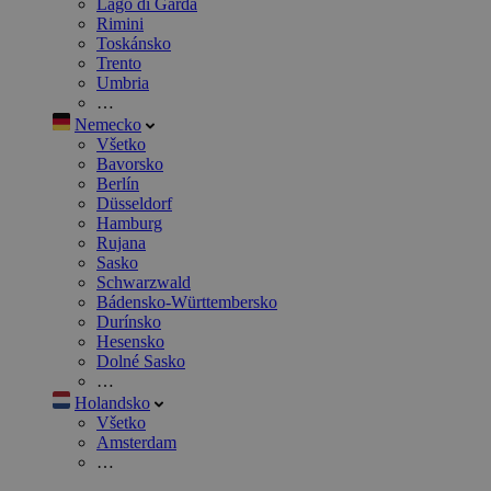
Lago di Garda
Rimini
Toskánsko
Trento
Umbria
…
Nemecko
Všetko
Bavorsko
Berlín
Düsseldorf
Hamburg
Rujana
Sasko
Schwarzwald
Bádensko-Württembersko
Durínsko
Hesensko
Dolné Sasko
…
Holandsko
Všetko
Amsterdam
…