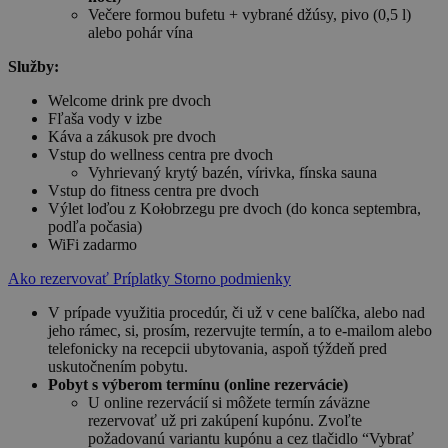
Večere formou bufetu + vybrané džúsy, pivo (0,5 l)
alebo pohár vína
Služby:
Welcome drink pre dvoch
Fľaša vody v izbe
Káva a zákusok pre dvoch
Vstup do wellness centra pre dvoch
Vyhrievaný krytý bazén, vírivka, fínska sauna
Vstup do fitness centra pre dvoch
Výlet loďou z Kołobrzegu pre dvoch (do konca septembra,
podľa počasia)
WiFi zadarmo
Ako rezervovať
Príplatky
Storno podmienky
V prípade využitia procedúr, či už v cene balíčka, alebo nad
jeho rámec, si, prosím, rezervujte termín, a to e-mailom alebo
telefonicky na recepcii ubytovania, aspoň týždeň pred
uskutočnením pobytu.
Pobyt s výberom termínu (online rezervácie)
U online rezervácií si môžete termín záväzne
rezervovať už pri zakúpení kupónu. Zvoľte
požadovanú variantu kupónu a cez tlačidlo “Vybrať