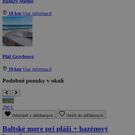
Bunkre Mielno
18 km
Viac informacií
Pláž Grzybowo
19 km
Viac informacií
Podobné ponuky v okolí
206 €
Odstrániť z obľúbených
Uložiť do obľúbených
Baltské more pri pláži + bazénový