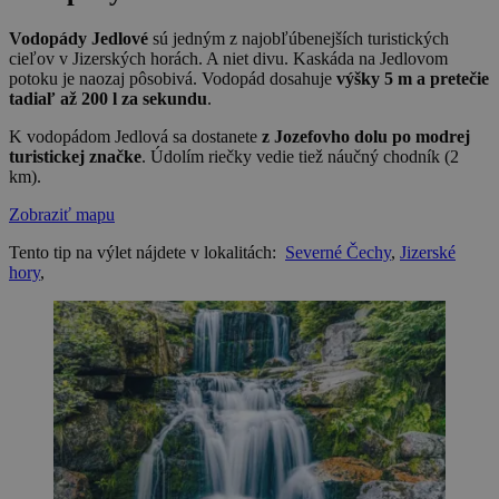
Vodopády Jedlové
sú jedným z najobľúbenejších turistických
cieľov v Jizerských horách. A niet divu. Kaskáda na Jedlovom
potoku je naozaj pôsobivá. Vodopád dosahuje
výšky 5 m a pretečie
tadiaľ až 200 l za sekundu
.
K vodopádom Jedlová sa dostanete
z Jozefovho dolu po modrej
turistickej značke
. Údolím riečky vedie tiež náučný chodník (2
km).
Zobraziť mapu
Tento tip na výlet nájdete v lokalitách:
Severné Čechy
,
Jizerské
hory
,