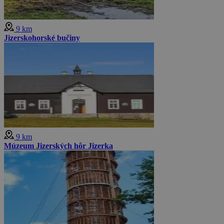
9 km
Jizerskohorské bučiny
9 km
Múzeum Jizerských hôr Jizerka