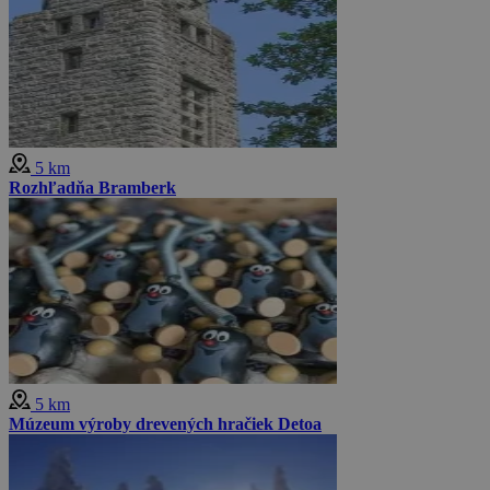
5 km
Rozhľadňa Bramberk
5 km
Múzeum výroby drevených hračiek Detoa