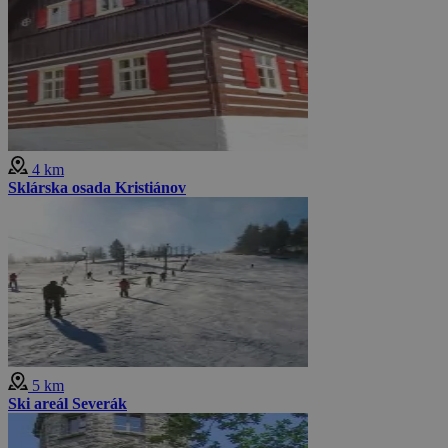
4 km
Sklárska osada Kristiánov
5 km
Ski areál Severák