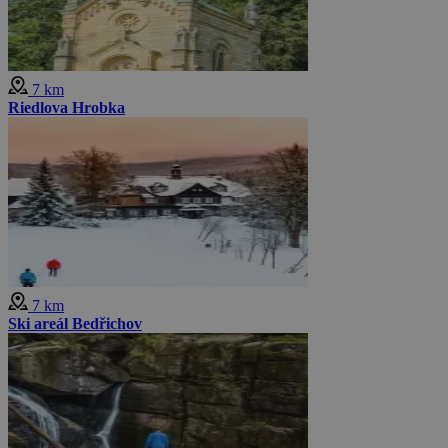
7 km
Riedlova Hrobka
7 km
Ski areál Bedřichov