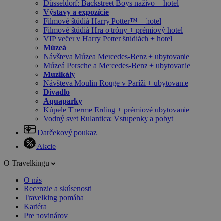
Düsseldorf: Backstreet Boys naživo + hotel
Výstavy a expozície
Filmové štúdiá Harry Potter™ + hotel
Filmové štúdiá Hra o tróny + prémiový hotel
VIP večer v Harry Potter štúdiách + hotel
Múzeá
Návšteva Múzea Mercedes-Benz + ubytovanie
Múzeá Porsche a Mercedes-Benz + ubytovanie
Muzikály
Návšteva Moulin Rouge v Paríži + ubytovanie
Divadlo
Aquaparky
Kúpele Therme Erding + prémiové ubytovanie
Vodný svet Rulantica: Vstupenky a pobyt
Darčekový poukaz
Akcie
O Travelkingu
O nás
Recenzie a skúsenosti
Travelking pomáha
Kariéra
Pre novinárov