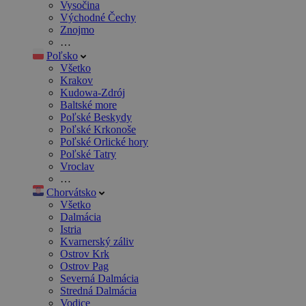
Vysočina
Východné Čechy
Znojmo
…
Poľsko
Všetko
Krakov
Kudowa-Zdrój
Baltské more
Poľské Beskydy
Poľské Krkonoše
Poľské Orlické hory
Poľské Tatry
Vroclav
…
Chorvátsko
Všetko
Dalmácia
Istria
Kvarnerský záliv
Ostrov Krk
Ostrov Pag
Severná Dalmácia
Stredná Dalmácia
Vodice