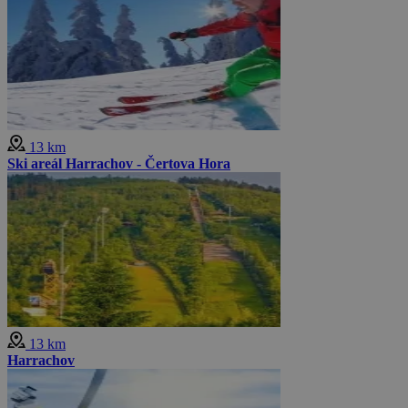
13 km
Ski areál Harrachov - Čertova Hora
13 km
Harrachov