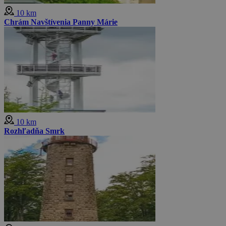
10 km
Chrám Navštívenia Panny Márie
10 km
Rozhľadňa Smrk