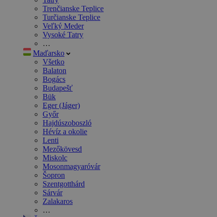
Trenčianske Teplice
Turčianske Teplice
Veľký Meder
Vysoké Tatry
…
Maďarsko
Všetko
Balaton
Bogács
Budapešť
Bük
Eger (Jáger)
Győr
Hajdúszoboszló
Hévíz a okolie
Lenti
Mezőkövesd
Miskolc
Mosonmagyaróvár
Šopron
Szentgotthárd
Sárvár
Zalakaros
…