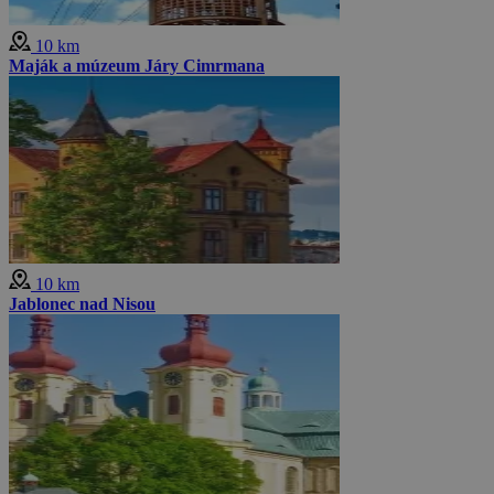
10 km
Maják a múzeum Járy Cimrmana
10 km
Jablonec nad Nisou