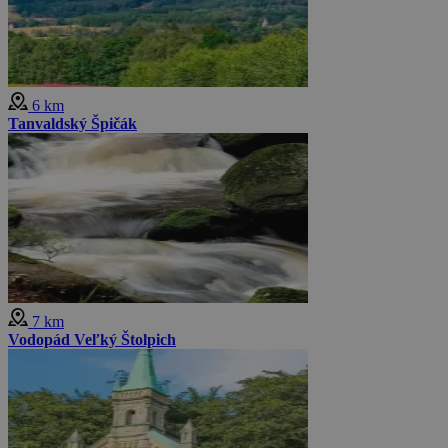
6 km
Tanvaldský Špičák
7 km
Vodopád Veľký Štolpich