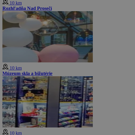
10 km
Rozhľadňa Nad Prosečí
10 km
Múzeum skla a bižutérie
10 km