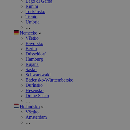
Lago di Garda
Rimini
Toskánsko
Trento
Umbria
…
Nemecko
Všetko
Bavorsko
Berlín
Düsseldorf
Hamburg
Rujana
Sasko
Schwarzwald
Bádensko-Württembersko
Durínsko
Hesensko
Dolné Sasko
…
Holandsko
Všetko
Amsterdam
…