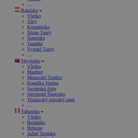
…
Rakúsko
Všetko
Alpy
Korutánsko
Nízke Taury
Štajersko
Tauplitz
Vysoké Taury
…
Slovinsko
Všetko
Maribor
Moravské Toplice
Rogaška Slatina
Savinjské Alpy
Slovinské Štajersko
Triglavský národný park
…
Taliansko
Všetko
Benátsko
Bibione
Južné Tirolsko