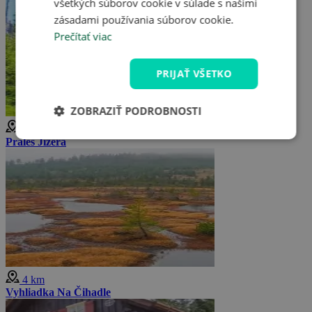
všetkých súborov cookie v súlade s našimi
zásadami používania súborov cookie.
Prečítať viac
PRIJAŤ VŠETKO
ZOBRAZIŤ PODROBNOSTI
4 km
Prales Jizera
4 km
Vyhliadka Na Čihadle