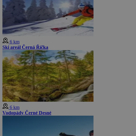
6 km
Ski areál Černá Říčka
6 km
Vodopády Černé Desné