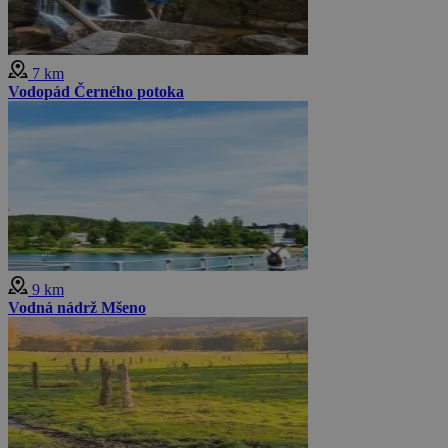
7 km
Vodopád Černého potoka
9 km
Vodná nádrž Mšeno