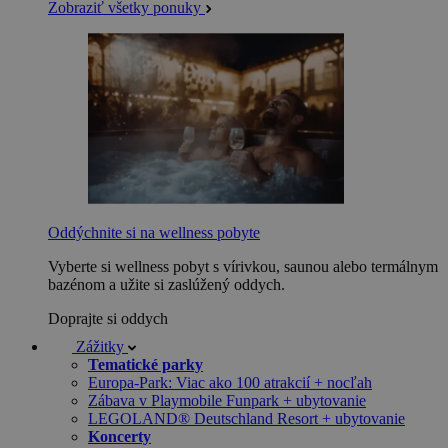
Zobraziť všetky ponuky
Oddýchnite si na wellness pobyte
Vyberte si wellness pobyt s vírivkou, saunou alebo termálnym
bazénom a užite si zaslúžený oddych.
Doprajte si oddych
Zážitky
Tematické parky
Europa-Park: Viac ako 100 atrakcií + nocľah
Zábava v Playmobile Funpark + ubytovanie
LEGOLAND® Deutschland Resort + ubytovanie
Koncerty