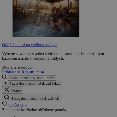
Oddýchnite si na wellness pobyte
Vyberte si wellness pobyt s vírivkou, saunou alebo termálnym
bazénom a užite si zaslúžený oddych.
Doprajte si oddych
Prihláste sa
Registrujte sa
Hľadaj destináciu, hotel, zážitok...
Zavrieť
Hľadaj destináciu, hotel, zážitok
Oblíbené
0
Zatiaľ nemáte žiadne obľúbené ponuky.