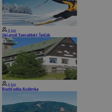
6 km
Ski areál Tanvaldský Špičák
6 km
Rozhľadňa Královka