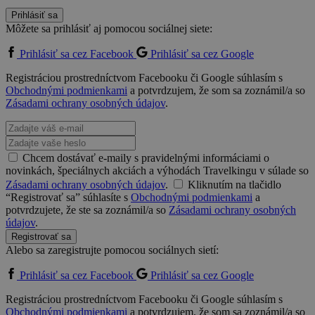
Prihlásiť sa
Môžete sa prihlásiť aj pomocou sociálnej siete:
Prihlásiť sa cez Facebook
Prihlásiť sa cez Google
Registráciou prostredníctvom Facebooku či Google súhlasím s
Obchodnými podmienkami
a potvrdzujem, že som sa zoznámil/a so
Zásadami ochrany osobných údajov
.
Chcem dostávať e-maily s pravidelnými informáciami o
novinkách, špeciálnych akciách a výhodách Travelkingu v súlade so
Zásadami ochrany osobných údajov
.
Kliknutím na tlačidlo
“Registrovať sa” súhlasíte s
Obchodnými podmienkami
a
potvrdzujete, že ste sa zoznámil/a so
Zásadami ochrany osobných
údajov
.
Registrovať sa
Alebo sa zaregistrujte pomocou sociálnych sietí:
Prihlásiť sa cez Facebook
Prihlásiť sa cez Google
Registráciou prostredníctvom Facebooku či Google súhlasím s
Obchodnými podmienkami
a potvrdzujem, že som sa zoznámil/a so