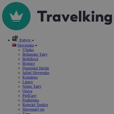
Pobyty
Slovensko
Všetko
Belianske Tatry
Bešeňová
Bojnice
Dunajská Streda
Južné Slovensko
Komárno
Liptov
Nízke Tatry
Orava
Piešťany
Podhájska
Rajecké Teplice
Slovenský raj
Tatry