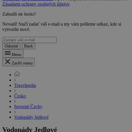
Zásadami ochrany osobných údajov
.
Zabudli ste heslo?
Nevadí! Stačí zadať váš e-mail a my vám pošleme odkaz, kde si
vytvoríte nové.
Odoslať
Back
Menu
Zavřít menu
Travelpedia
Česko
Severné Čechy
Vodopády Jedlové
Vodopády Jedlové