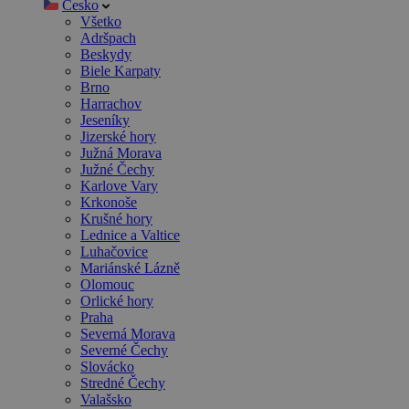
Česko
Všetko
Adršpach
Beskydy
Biele Karpaty
Brno
Harrachov
Jeseníky
Jizerské hory
Južná Morava
Južné Čechy
Karlove Vary
Krkonoše
Krušné hory
Lednice a Valtice
Luhačovice
Mariánské Lázně
Olomouc
Orlické hory
Praha
Severná Morava
Severné Čechy
Slovácko
Stredné Čechy
Valašsko