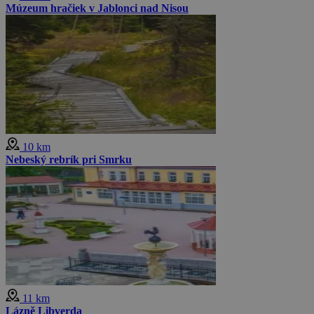
Múzeum hračiek v Jablonci nad Nisou
10 km
Nebeský rebrík pri Smrku
11 km
Lázně Libverda