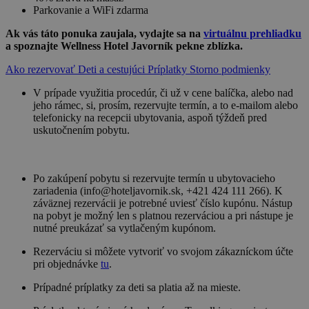
Parkovanie a WiFi zdarma
Ak vás táto ponuka zaujala, vydajte sa na
virtuálnu prehliadku
a spoznajte Wellness Hotel Javorník pekne zblízka.
Ako rezervovať
Deti a cestujúci
Príplatky
Storno podmienky
V prípade využitia procedúr, či už v cene balíčka, alebo nad
jeho rámec, si, prosím, rezervujte termín, a to e-mailom alebo
telefonicky na recepcii ubytovania, aspoň týždeň pred
uskutočnením pobytu.
Po zakúpení pobytu si rezervujte termín u ubytovacieho
zariadenia (info@hoteljavornik.sk, +421 424 111 266). K
záväznej rezervácii je potrebné uviesť číslo kupónu. Nástup
na pobyt je možný len s platnou rezerváciou a pri nástupe je
nutné preukázať sa vytlačeným kupónom.
Rezerváciu si môžete vytvoriť vo svojom zákazníckom účte
pri objednávke
tu
.
Prípadné príplatky za deti sa platia až na mieste.