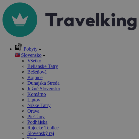
Pobyty
Slovensko
Všetko
Belianske Tatry
Bešeňová
Bojnice
Dunajská Streda
Južné Slovensko
Komárno
Liptov
Nízke Tatry
Orava
Piešťany
Podhájska
Rajecké Teplice
Slovenský raj
Tatry