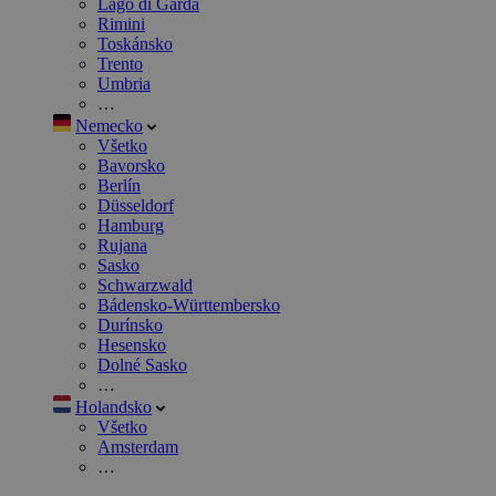
Lago di Garda
Rimini
Toskánsko
Trento
Umbria
…
Nemecko
Všetko
Bavorsko
Berlín
Düsseldorf
Hamburg
Rujana
Sasko
Schwarzwald
Bádensko-Württembersko
Durínsko
Hesensko
Dolné Sasko
…
Holandsko
Všetko
Amsterdam
…