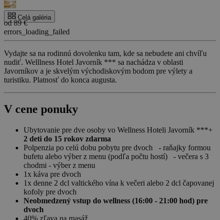
Celá galéria
od 89 €
errors_loading_failed
Vydajte sa na rodinnú dovolenku tam, kde sa nebudete ani chvíľu
nudiť. Welllness Hotel Javorník *** sa nachádza v oblasti
Javorníkov a je skvelým východiskovým bodom pre výlety a
turistiku. Platnosť do konca augusta.
V cene ponuky
Ubytovanie pre dve osoby vo Wellness Hoteli Javorník ***+
2 deti do 15 rokov zdarma
Polpenzia po celú dobu pobytu pre dvoch - raňajky formou
bufetu alebo výber z menu (podľa počtu hostí) - večera s 3
chodmi - výber z menu
1x káva pre dvoch
1x denne 2 dcl valtického vína k večeri alebo 2 dcl čapovanej
kofoly pre dvoch
Neobmedzený vstup do wellness (16:00 - 21:00 hod) pre
dvoch
40% zľava na masáž