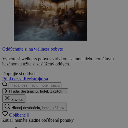
Oddýchnite si na wellness pobyte
Vyberte si wellness pobyt s vírivkou, saunou alebo termálnym
bazénom a užite si zaslúžený oddych.
Doprajte si oddych
Prihláste sa
Registrujte sa
Hľadaj destináciu, hotel, zážitok...
Zavrieť
Hľadaj destináciu, hotel, zážitok
Oblíbené
0
Zatiaľ nemáte žiadne obľúbené ponuky.