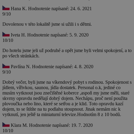
Hana K.
Hodnotenie napísané: 24. 6. 2021
9/10
Dovolenou v této lokalitě jsme si užili i s dětmi.
Iveta H.
Hodnotenie napísané: 5. 9. 2020
10/10
Do hotelu jsme jeli už podruhé a opět jsme byli velmi spokojení, a to
po všech stránkách.
Pavlína N.
Hodnotenie napísané: 4. 8. 2020
9/10
Dobrý večer, byli jsme na víkendový pobyt s rodinou. Spokojenost s
jídlem, vířivkou, saunou, jídla dostatek. Personal o.k, jediné co
musím vytknout jsou znečištěné koberce ,aspoň my jsme měli, staré
skvrny opravdu nedělají dobrý dojem. Nechápu, proč není použita
plovoučka nebo lino, které se setřou a je klid. Toto opravdu kazí
dojem, to se štítíte na tu podlahu stoupnout. Jinak nemám nic k
vytknutí, jen ještě ta miniaturní televize.Hodnotím 8 z 10 bodů.
Klara M.
Hodnotenie napísané: 19. 7. 2020
10/10