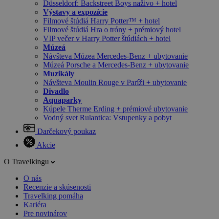
Düsseldorf: Backstreet Boys naživo + hotel
Výstavy a expozície
Filmové štúdiá Harry Potter™ + hotel
Filmové štúdiá Hra o tróny + prémiový hotel
VIP večer v Harry Potter štúdiách + hotel
Múzeá
Návšteva Múzea Mercedes-Benz + ubytovanie
Múzeá Porsche a Mercedes-Benz + ubytovanie
Muzikály
Návšteva Moulin Rouge v Paríži + ubytovanie
Divadlo
Aquaparky
Kúpele Therme Erding + prémiové ubytovanie
Vodný svet Rulantica: Vstupenky a pobyt
Darčekový poukaz
Akcie
O Travelkingu
O nás
Recenzie a skúsenosti
Travelking pomáha
Kariéra
Pre novinárov