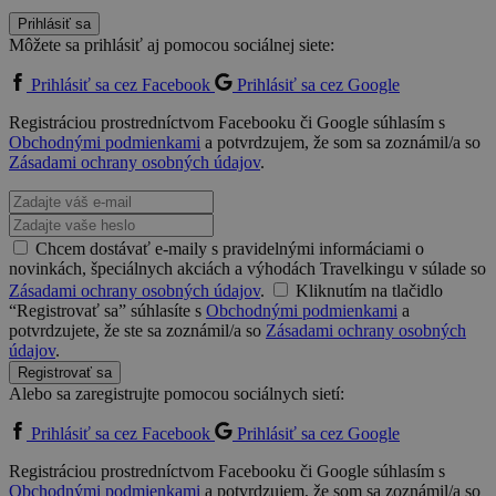
Prihlásiť sa
Môžete sa prihlásiť aj pomocou sociálnej siete:
Prihlásiť sa cez Facebook
Prihlásiť sa cez Google
Registráciou prostredníctvom Facebooku či Google súhlasím s
Obchodnými podmienkami
a potvrdzujem, že som sa zoznámil/a so
Zásadami ochrany osobných údajov
.
Chcem dostávať e-maily s pravidelnými informáciami o
novinkách, špeciálnych akciách a výhodách Travelkingu v súlade so
Zásadami ochrany osobných údajov
.
Kliknutím na tlačidlo
“Registrovať sa” súhlasíte s
Obchodnými podmienkami
a
potvrdzujete, že ste sa zoznámil/a so
Zásadami ochrany osobných
údajov
.
Registrovať sa
Alebo sa zaregistrujte pomocou sociálnych sietí:
Prihlásiť sa cez Facebook
Prihlásiť sa cez Google
Registráciou prostredníctvom Facebooku či Google súhlasím s
Obchodnými podmienkami
a potvrdzujem, že som sa zoznámil/a so