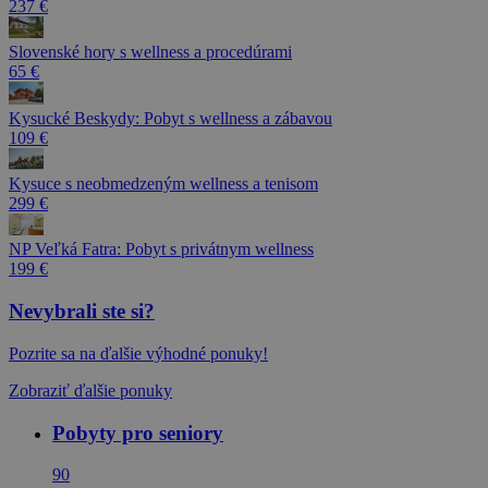
237 €
Slovenské hory s wellness a procedúrami
65 €
Kysucké Beskydy: Pobyt s wellness a zábavou
109 €
Kysuce s neobmedzeným wellness a tenisom
299 €
NP Veľká Fatra: Pobyt s privátnym wellness
199 €
Nevybrali ste si?
Pozrite sa na ďalšie výhodné ponuky!
Zobraziť ďalšie ponuky
Pobyty pro seniory
90