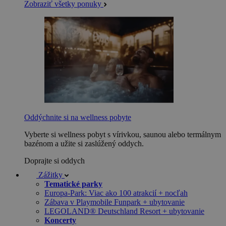
Zobraziť všetky ponuky
Oddýchnite si na wellness pobyte
Vyberte si wellness pobyt s vírivkou, saunou alebo termálnym
bazénom a užite si zaslúžený oddych.
Doprajte si oddych
Zážitky
Tematické parky
Europa-Park: Viac ako 100 atrakcií + nocľah
Zábava v Playmobile Funpark + ubytovanie
LEGOLAND® Deutschland Resort + ubytovanie
Koncerty