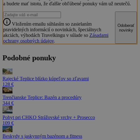
a budete mať istotu, že ďalšie obľúbené ponuky vám už neutečú.
Vložením emailu súhlasím so zasielaním
Odoberať
pravidelných informácií o novinkách, špeciálnych
novinky
akciách, výhodách Travelkingu v súlade so
Zásadami
ochrany osobných údajov
.
Podobné ponuky
Rajecké Teplice blízko kúpeľov so zľavami
128 €
Trenčianske Teplice: Bazén a procedúry
344 €
Pobyt pri CHKO Strážovské vrchy + Prosecco
109 €
Beskydy s jaskynným bazénom a fitness