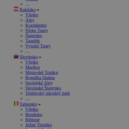
…
Rakúsko
Všetko
Alpy
Korutánsko
Nízke Taury
Štajersko
Tauplitz
Vysoké Taury
…
Slovinsko
Všetko
Maribor
Moravské Toplice
Rogaška Slatina
Savinjské Alpy
Slovinské Štajersko
Triglavský národný park
…
Taliansko
Všetko
Benátsko
Bibione
Južné Tirolsko