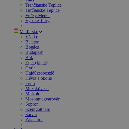
Trenčianske Teplice
Turčianske Teplice
Veľký Meder
Vysoké Tatry
…
Maďarsko
Všetko
Balaton
Bogács
Budapešť
Bük
Eger (Jáger)
Győr
Hajdúszoboszló
Hévíz a okolie
Lenti
Mezőkövesd
Miskolc
Mosonmagyaróvár
Šopron
Szentgotthárd
Sárvár
Zalakaros
…