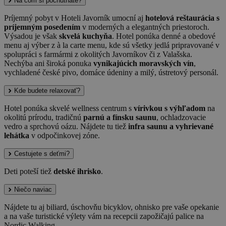
Na čom si pochutnáte?
Príjemný pobyt v Hoteli Javorník umocní aj
hotelová reštaurácia s
príjemným posedením
v moderných a elegantných priestoroch.
Výsadou je však
skvelá kuchyňa
. Hotel ponúka denné a obedové
menu aj výber z à la carte menu, kde sú všetky jedlá pripravované v
spolupráci s farmármi z okolitých Javorníkov či z Valašska.
Nechýba ani široká ponuka
vynikajúcich moravských vín
,
vychladené české pivo, domáce údeniny a milý, ústretový personál.
Kde budete relaxovať?
Hotel ponúka skvelé wellness centrum s
vírivkou s výhľadom
na
okolitú prírodu, tradičnú
parnú a fínsku saunu
, ochladzovacie
vedro a sprchovú oázu. Nájdete tu tiež
infra saunu a vyhrievané
lehátka
v odpočinkovej zóne.
Cestujete s deťmi?
Deti poteší tiež
detské ihrisko
.
Niečo naviac
Nájdete tu aj biliard, úschovňu bicyklov, ohnisko pre vaše opekanie
a na vaše turistické výlety vám na recepcii zapožičajú palice na
Nordic Walking.