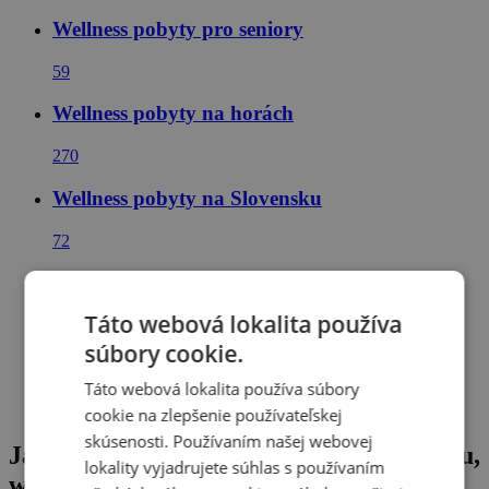
Wellness pobyty pro seniory
59
Wellness pobyty na horách
270
Wellness pobyty na Slovensku
72
Dovolená u vody
Táto webová lokalita používa
70
súbory cookie.
Dovolená ve slovenských horách
Táto webová lokalita používa súbory
61
cookie na zlepšenie používateľskej
skúsenosti. Používaním našej webovej
Javorníky v rodinnom hoteli s polpenziou,
lokality vyjadrujete súhlas s používaním
wellness + 2 deti do 15 rokov zdarma