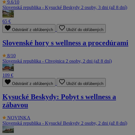
9.6/10
Slovenská republika - Kysucké Beskydy
2 osoby, 3 dni (až 8 dní)
65 €
Odstrániť z obľúbených
Uložiť do obľúbených
Slovenské hory s wellness a procedúrami
8/10
Slovenská republika - Chvojnica
2 osoby, 2 dni (až 8 dní)
109 €
Odstrániť z obľúbených
Uložiť do obľúbených
Kysucké Beskydy: Pobyt s wellness a
zábavou
NOVINKA
Slovenská republika - Kysucké Beskydy
2 osoby, 2 dni (až 8 dní)