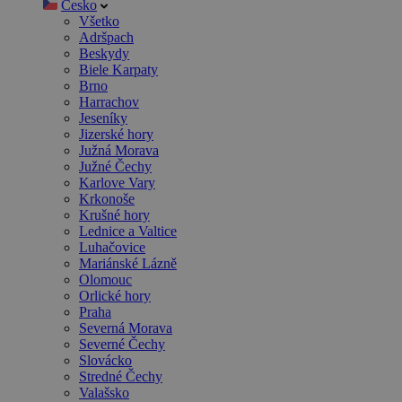
Česko
Všetko
Adršpach
Beskydy
Biele Karpaty
Brno
Harrachov
Jeseníky
Jizerské hory
Južná Morava
Južné Čechy
Karlove Vary
Krkonoše
Krušné hory
Lednice a Valtice
Luhačovice
Mariánské Lázně
Olomouc
Orlické hory
Praha
Severná Morava
Severné Čechy
Slovácko
Stredné Čechy
Valašsko