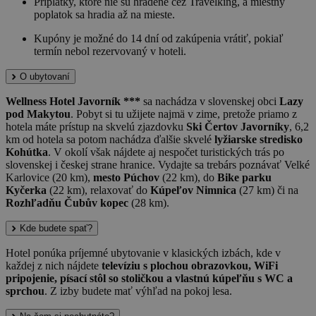
Príplatky, ktoré nie sú hradené cez Travelking, a miestny
poplatok sa hradia až na mieste.
Kupóny je možné do 14 dní od zakúpenia vrátiť, pokiaľ
termín nebol rezervovaný v hoteli.
O ubytovaní
Wellness Hotel Javorník ***
sa nachádza v slovenskej obci
Lazy
pod Makytou
. Pobyt si tu užijete najmä v zime, pretože priamo z
hotela máte prístup na skvelú zjazdovku
Ski Čertov Javorníky
, 6,2
km od hotela sa potom nachádza ďalšie skvelé
lyžiarske stredisko
Kohútka
. V okolí však nájdete aj nespočet turistických trás po
slovenskej i českej strane hranice. Vydajte sa trebárs poznávať Velké
Karlovice (20 km),
mesto Púchov
(22 km), do
Bike parku
Kyčerka
(22 km), relaxovať do
Kúpeľov Nimnica
(27 km) či na
Rozhľadňu Čubův kopec
(28 km).
Kde budete spať?
Hotel ponúka príjemné ubytovanie v klasických izbách, kde v
každej z nich nájdete
televíziu s plochou obrazovkou, WiFi
pripojenie, písací stôl so stoličkou a vlastnú kúpeľňu s WC a
sprchou
. Z izby budete mať výhľad na pokoj lesa.