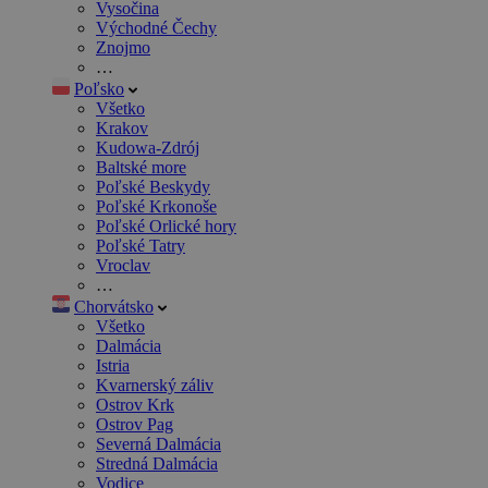
Vysočina
Východné Čechy
Znojmo
…
Poľsko
Všetko
Krakov
Kudowa-Zdrój
Baltské more
Poľské Beskydy
Poľské Krkonoše
Poľské Orlické hory
Poľské Tatry
Vroclav
…
Chorvátsko
Všetko
Dalmácia
Istria
Kvarnerský záliv
Ostrov Krk
Ostrov Pag
Severná Dalmácia
Stredná Dalmácia
Vodice