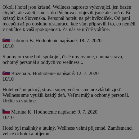
Okolí i hotel jsou krásné. Wellness naprosto vyhovující, jen bazén
chyběl, ale zajeli jsme si do Púchova a objevili jsme alespoň další
krásný kus Slovenska. Personál hotelu na pět hvězdiček. Od paní
recepční až po obsluhu restaurace, kde vám připravili i to, co neměli
v nabídce k vaší spokojenosti. Za nás se určitě vrátíme.
Lubomir B.
Hodnotenie napísané: 18. 7. 2020
10/10
S pobytom sme boli spokojní, čisté ubytovanie, chutná strava,
ochotný personál a oddych vo wellness...
Bozena S.
Hodnotenie napísané: 12. 7. 2020
10/10
Hotel veľmi pekný, strava super, večere sme nezvládali zjesť.
Wellness sme využili každý deň. Veľmi milý a ochotný personál.
Určite sa vrátime.
Martina K.
Hodnotenie napísané: 9. 7. 2020
10/10
Hotel byl malinký a útulný. Wellness velmi příjemné. Zaměstnanci
velice ochotní a příjemní.