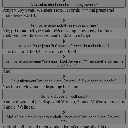
Ako zákazníci hodnotia toto ubytovanie?
Pobyt v ubytovaní Wellness Hotel Javorník *** má priemerné
hodnotenie 9.6/10.
Je možné tento pobyt rezervovať online?
Nie, pri tomto pobyte však môžete zakúpiť otvorený kupón a
konkrétny termín zarezervovať neskôr po nákupe.
V akom čase je možné vykonať check in a check out?
Check in: od 14:00, Check out: do 10:00
Je možné ubytovanie Wellness Hotel Javorník *** navštíviť s domácim
maznáčikom?
Áno,
Je v ubytovaní Wellness Hotel Javorník *** k dispozícii bazén?
Nie, toto ubytovanie nedisponuje bazénom.
Je tu k dispozícii wellness?
Áno, v ubytovaní je k dispozícii Vírivka, Sauna, Možnosť procedúr,
Kúpele, Wellness.
Aké sú zaujímavé miesta v okolí ubytovania Wellness Hotel Javorník
***?
V okruhu 20 km od ubytovania odporúčame navštíviť tieto