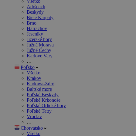
Všetko
Adršpach
Beskydy
Biele Karpaty
Brno
Harrachov
Jeseníky
Jizerské hory
Južná Morava
Južné Čechy
Karlove Vary
…
Poľsko
Všetko
Krakov
Kudowa-Zdrój
Baltské more
Poľské Beskydy
Poľské Krkonoše
Poľské Orlické hory
Poľské Tatry
Vroclav
…
Chorvátsko
Všetko