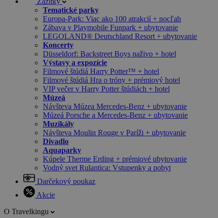
Zážitky
Tematické parky
Europa-Park: Viac ako 100 atrakcií + nocľah
Zábava v Playmobile Funpark + ubytovanie
LEGOLAND® Deutschland Resort + ubytovanie
Koncerty
Düsseldorf: Backstreet Boys naživo + hotel
Výstavy a expozície
Filmové štúdiá Harry Potter™ + hotel
Filmové štúdiá Hra o tróny + prémiový hotel
VIP večer v Harry Potter štúdiách + hotel
Múzeá
Návšteva Múzea Mercedes-Benz + ubytovanie
Múzeá Porsche a Mercedes-Benz + ubytovanie
Muzikály
Návšteva Moulin Rouge v Paríži + ubytovanie
Divadlo
Aquaparky
Kúpele Therme Erding + prémiové ubytovanie
Vodný svet Rulantica: Vstupenky a pobyt
Darčekový poukaz
Akcie
O Travelkingu