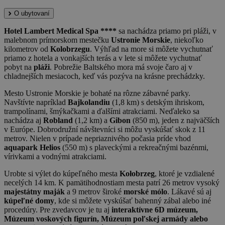
O ubytovaní
Hotel Lambert Medical Spa ****
sa nachádza priamo pri pláži, v
malebnom prímorskom mestečku
Ustronie Morskie
, niekoľko
kilometrov od
Kolobrzegu
. Výhľad na more si môžete vychutnať
priamo z hotela a vonkajších terás a v lete si môžete vychutnať
pobyt na
pláži
. Pobrežie Baltského mora má svoje čaro aj v
chladnejších mesiacoch, keď vás pozýva na krásne prechádzky.
Mesto Ustronie Morskie je bohaté na rôzne zábavné parky.
Navštívte napríklad
Bajkolandiu
(1,8 km) s detským ihriskom,
trampolínami, šmýkačkami a ďalšími atrakciami. Neďaleko sa
nachádza aj
Robland
(1,2 km) a
Gibon
(850 m), jeden z najväčších
v Európe. Dobrodružní návštevníci si môžu vyskúšať skok z 11
metrov. Nielen v prípade nepriaznivého počasia príde vhod
aquapark Helios
(550 m) s plaveckými a rekreačnými bazénmi,
vírivkami a vodnými atrakciami.
Urobte si výlet do kúpeľného mesta
Kołobrzeg
, ktoré je vzdialené
necelých 14 km. K pamätihodnostiam mesta patrí 26 metrov vysoký
majestátny maják
a 9 metrov široké
morské mólo
. Lákavé sú aj
kúpeľné domy
, kde si môžete vyskúšať bahenný zábal alebo iné
procedúry. Pre zvedavcov je tu aj
interaktívne 6D múzeum,
Múzeum voskových figurín, Múzeum poľskej armády alebo