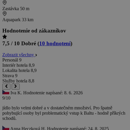
Zastávka
50 m
Aquapark
33 km
Hodnotenie od zákazníkov
7,5 / 10
Dobré
(
10 hodnotení
)
Zobrazit všechny
Personál
9
Interiér hotela
8,9
Lokalita hotela
8,9
Strava
9
Služby hotela
8,8
Iva K.
Hodnotenie napísané: 8. 6. 2026
9/10
jídlo bylo velmi dobré a v dostatečném množství. Pro špatně
pohybující osoby byl problematický vstup k Baltu - hodně příkrých
schodů.
Anna Heczková H.
Hodnotenie napísané: 24. 8. 2025