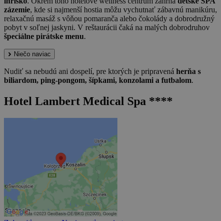
ihrisko
. Okrem toho hotelové wellness centrum zahŕňa
detské SPA
zázemie
, kde si najmenší hostia môžu vychutnať zábavnú manikúru,
relaxačnú masáž s vôňou pomaranča alebo čokolády a dobrodružný
pobyt v soľnej jaskyni. V reštaurácii čaká na malých dobrodruhov
špeciálne pirátske menu
.
Niečo naviac
Nudiť sa nebudú ani dospelí, pre ktorých je pripravená
herňa s
biliardom, ping-pongom, šípkami, konzolami a futbalom
.
Hotel Lambert Medical Spa ****