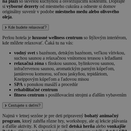
na pláži
so skvelou kuchyňou a osviežujúcimi kokteilmi. Doprajte
si
výborné dezerty
od miestneho cukrára a odneste si domov
originálny suvenír v podobe
miestneho medu alebo olivového
oleja
.
Kde budete relaxovať?
Perlou hotela je
luxusné wellness centrum
so štýlovým interiérom,
kde môžete relaxovať. Čaká tu na vás:
vodný svet
s bazénom, detským bazénom, veľkou vírivkou,
suchou saunou a relaxačnou vnútornou terasou s ležadlami
relaxačná zóna
s fínskou saunou, bylinkovou saunou,
infračervenou saunou, aromatickým parným kúpeľom,
jantárovou komorou, soľnou jaskyňou, tepidáriom,
Kneippovým kúpeľom a ľadovou misou
SPA
s ponukou masáží a procedúr
rehabilitačné centrum
fitness centrum
s posilňovacími strojmi a ďalším vybavením
Cestujete s deťmi?
Najmä v letnej sezóne je pre deti pripravený
bohatý animačný
program
, ktorý zahŕňa rôzne hry, workshopy, ale aj lekcie plávania
a ďalšie aktivity. K dispozícii je tiež
detská herňa
alebo
vonkajšie