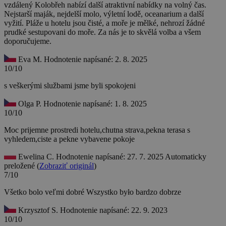
vzdálený Kolobřeh nabízí další atraktivní nabídky na volný čas.
Nejstarší maják, nejdelší molo, výletní lodě, oceanarium a další
vyžití. Pláže u hotelu jsou čisté, a moře je mělké, nehrozí žádné
prudké sestupovani do moře. Za nás je to skvělá volba a všem
doporučujeme.
Eva M.
Hodnotenie napísané: 2. 8. 2025
10/10
s veškerými službami jsme byli spokojeni
Olga P.
Hodnotenie napísané: 1. 8. 2025
10/10
Moc prijemne prostredi hotelu,chutna strava,pekna terasa s
vyhledem,ciste a pekne vybavene pokoje
Ewelina C.
Hodnotenie napísané: 27. 7. 2025
Automaticky
preložené (
Zobraziť originál
)
7/10
Všetko bolo veľmi dobré
Wszystko było bardzo dobrze
Krzysztof S.
Hodnotenie napísané: 22. 9. 2023
10/10