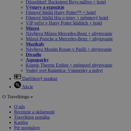
Düsseldorf: Backstreet Boys naživo + hotel
Výstavy a expozície
Filmové štúdiá Harry Potter™ + hotel
Filmové štúdiá Hra o tróny + prémiový hotel
VIP večer v Harry Potter štúdiách + hotel
Múzeá
Návšteva Múzea Mercedes-Benz + ubytovanie
Múzeá Porsche a Mercedes-Benz + ubytovanie
Muzikály
Návšteva Moulin Rouge v Paríži + ubytovanie
Divadlo
Aquaparky
Kúpele Therme Erding + prémiové ubytovanie
Vodný svet Rulantica: Vstupenky a pobyt
Darčekový poukaz
Akcie
O Travelkingu
O nás
Recenzie a skúsenosti
Travelking pomáha
Kariéra
Pre novinárov