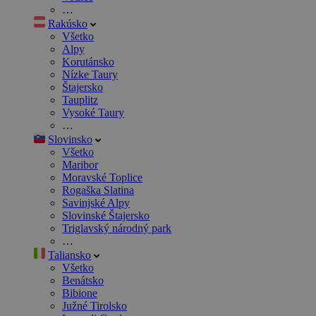
…
Rakúsko
Všetko
Alpy
Korutánsko
Nízke Taury
Štajersko
Tauplitz
Vysoké Taury
…
Slovinsko
Všetko
Maribor
Moravské Toplice
Rogaška Slatina
Savinjské Alpy
Slovinské Štajersko
Triglavský národný park
…
Taliansko
Všetko
Benátsko
Bibione
Južné Tirolsko