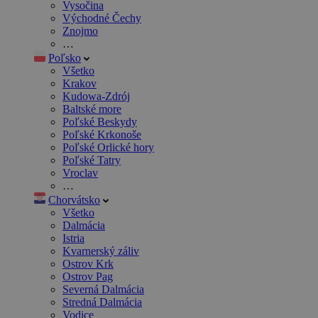
Vysočina
Východné Čechy
Znojmo
…
Poľsko
Všetko
Krakov
Kudowa-Zdrój
Baltské more
Poľské Beskydy
Poľské Krkonoše
Poľské Orlické hory
Poľské Tatry
Vroclav
…
Chorvátsko
Všetko
Dalmácia
Istria
Kvarnerský záliv
Ostrov Krk
Ostrov Pag
Severná Dalmácia
Stredná Dalmácia
Vodice