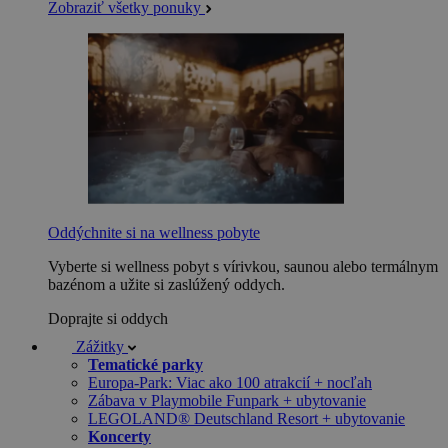
Zobraziť všetky ponuky
Oddýchnite si na wellness pobyte
Vyberte si wellness pobyt s vírivkou, saunou alebo termálnym
bazénom a užite si zaslúžený oddych.
Doprajte si oddych
Zážitky
Tematické parky
Europa-Park: Viac ako 100 atrakcií + nocľah
Zábava v Playmobile Funpark + ubytovanie
LEGOLAND® Deutschland Resort + ubytovanie
Koncerty