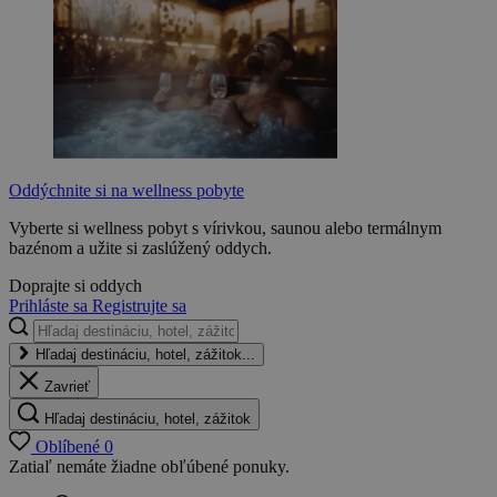
Oddýchnite si na wellness pobyte
Vyberte si wellness pobyt s vírivkou, saunou alebo termálnym
bazénom a užite si zaslúžený oddych.
Doprajte si oddych
Prihláste sa
Registrujte sa
Hľadaj destináciu, hotel, zážitok...
Zavrieť
Hľadaj destináciu, hotel, zážitok
Oblíbené
0
Zatiaľ nemáte žiadne obľúbené ponuky.