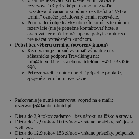
U online rezervácií si môžete termín záväzne
rezervovať už pri zakúpení kupónu. Zvoľte
požadovanú variantu kupónu a cez tlačidlo “Vybrať
termín” označte požadovaný termín rezervácie.
Po uhradení objednávky obdržíte kupón s termínom
rezervácie (nie je potrebné kontaktovať hotel a
overovať termín). Pri nástupe na pobyt je nutné sa
preukázať vytlačeným kupónom.
Pobyt bez výberu termínu (otvorený kupón)
Rezerváciu je možné vykonať výhradne cez
zákaznícku podporu Travelkingu na:
info@travelking.sk alebo na telefóne: +421 233 006
990.
Pri rezervácii je nutné uhradiť prípadné príplatky
spojené s termínom rezervácie.
Parkovanie je nutné rezervovať vopred na e-maili:
rezerwacje@lambert-hotel.pl.
Dieťa do 2,9 rokov zadarmo - bez nároku na lôžko a stravu.
Dieťa do 12,9 rokov 100 zł/noc - vrátane prístelky, raňajok a
wellness.
Dieťa do 12,9 rokov 153 zł/noc - vrátane prístelky, polpenzie
a wellness.