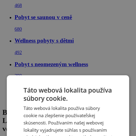
468
Pobyt se saunou v ceně
680
Wellness pobyty s dětmi
492
Pobyt s neomezeným wellness
390
Wellness pobyty v Polsku
Táto webová lokalita používa
súbory cookie.
85
Táto webová lokalita používa súbory
Baltské more priamo pri pláži v Hoteli
cookie na zlepšenie používateľskej
Lambert Medical Spa **** s polpenziou,
skúsenosti. Používaním našej webovej
vodným a saunovým svetom + herňa
lokality vyjadrujete súhlas s používaním