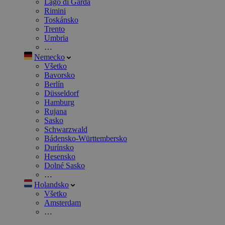
Lago di Garda
Rimini
Toskánsko
Trento
Umbria
…
Nemecko
Všetko
Bavorsko
Berlín
Düsseldorf
Hamburg
Rujana
Sasko
Schwarzwald
Bádensko-Württembersko
Durínsko
Hesensko
Dolné Sasko
…
Holandsko
Všetko
Amsterdam
…