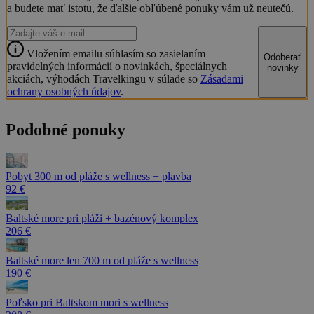
a budete mať istotu, že ďalšie obľúbené ponuky vám už neutečú.
Vložením emailu súhlasím so zasielaním
Odoberať
pravidelných informácií o novinkách, špeciálnych
novinky
akciách, výhodách Travelkingu v súlade so
Zásadami
ochrany osobných údajov
.
Podobné ponuky
Pobyt 300 m od pláže s wellness + plavba
92 €
Baltské more pri pláži + bazénový komplex
206 €
Baltské more len 700 m od pláže s wellness
190 €
Poľsko pri Baltskom mori s wellness