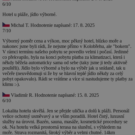
6/10
Hotel u pláže, jídlo výborné.
Michal T.
Hodnotenie napísané: 17. 8. 2025
7/10
Výborný poměr cena a výkon, moc pěkný hotel, blízko moře a
nakonec jsme byli rádi, že nejsme přímo v Kolobřehu, ale "bokem".
V rámci termínu našeho pobytu se povedlo velmi i počasí. Jedinné
co překvapilo, byla na konci pobytu platba za klimatizaci, která i
někdy běžela automaticky sama od sebe (taky jsme ji tedy aktivně
pouštěli). Jídlo bylo výborné a bylo na výběr jak u snídaně, tak u
večeře (neuvědomuji si že by se hlavní teplé jídlo někdy za celý
pobyt opakovalo). Rádi se vrátíme a více si nastudujeme ty platby za
klimu :-).
Vladimír R.
Hodnotenie napísané: 15. 8. 2025
6/10
Lokalita hotelu skvělá. Jen se přejde ulička a dolů k pláži. Personál
velice ochotný usměvavý a se vším poradili. Hotel čistý, luxusní
služby na úrovni. Bazén, sauna, masáže, kosmetické procedury se
ok. Na hotelu velká prostorná terasa na slunění, s výhledem na
moře. Strava rozmanitá, široký výběr a velmi chutné. 14km