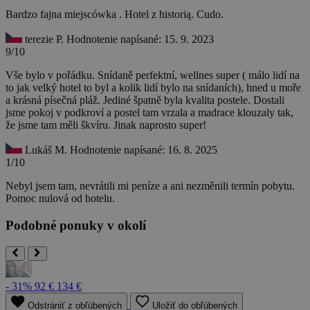
Bardzo fajna miejscówka . Hotel z historią. Cudo.
terezie P.
Hodnotenie napísané: 15. 9. 2023
9/10
Vše bylo v pořádku. Snídaně perfektní, wellnes super ( málo lidí na
to jak velký hotel to byl a kolik lidí bylo na snídaních), hned u moře
a krásná písečná pláž. Jediné špatně byla kvalita postele. Dostali
jsme pokoj v podkroví a postel tam vrzala a madrace klouzaly tak,
že jsme tam měli škvíru. Jinak naprosto super!
Lukáš M.
Hodnotenie napísané: 16. 8. 2025
1/10
Nebyl jsem tam, nevrátili mi peníze a ani nezměnili termín pobytu.
Pomoc nulová od hotelu.
Podobné ponuky v okolí
- 31%
92 €
134 €
Odstrániť z obľúbených
Uložiť do obľúbených