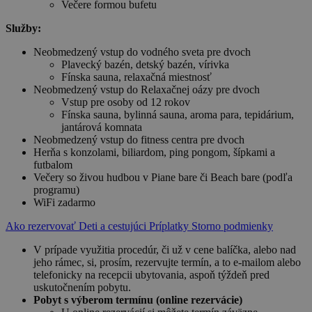
Večere formou bufetu
Služby:
Neobmedzený vstup do vodného sveta pre dvoch
Plavecký bazén, detský bazén, vírivka
Fínska sauna, relaxačná miestnosť
Neobmedzený vstup do Relaxačnej oázy pre dvoch
Vstup pre osoby od 12 rokov
Fínska sauna, bylinná sauna, aroma para, tepidárium,
jantárová komnata
Neobmedzený vstup do fitness centra pre dvoch
Herňa s konzolami, biliardom, ping pongom, šípkami a
futbalom
Večery so živou hudbou v Piane bare či Beach bare (podľa
programu)
WiFi zadarmo
Ako rezervovať
Deti a cestujúci
Príplatky
Storno podmienky
V prípade využitia procedúr, či už v cene balíčka, alebo nad
jeho rámec, si, prosím, rezervujte termín, a to e-mailom alebo
telefonicky na recepcii ubytovania, aspoň týždeň pred
uskutočnením pobytu.
Pobyt s výberom termínu (online rezervácie)