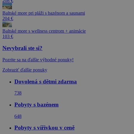
208 €
Baltské more pri pláži s bazénom a saunami
204 €
Baltské more s wellness centrom + animácie
103 €
Nevybrali ste si?
Pozrite sa na ďalšie výhodné ponuky!
Zobraziť ďalšie ponuky
Dovolená s dětmi zdarma
738
Pobyty s bazénem
648
Pobyty s vířivkou v ceně