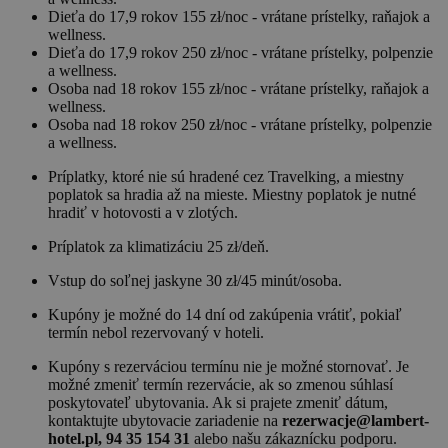
Dieťa do 17,9 rokov 155 zł/noc - vrátane prístelky, raňajok a
wellness.
Dieťa do 17,9 rokov 250 zł/noc - vrátane prístelky, polpenzie
a wellness.
Osoba nad 18 rokov 155 zł/noc - vrátane prístelky, raňajok a
wellness.
Osoba nad 18 rokov 250 zł/noc - vrátane prístelky, polpenzie
a wellness.
Príplatky, ktoré nie sú hradené cez Travelking, a miestny
poplatok sa hradia až na mieste. Miestny poplatok je nutné
hradiť v hotovosti a v zlotých.
Príplatok za klimatizáciu 25 zł/deň.
Vstup do soľnej jaskyne 30 zł/45 minút/osoba.
Kupóny je možné do 14 dní od zakúpenia vrátiť, pokiaľ
termín nebol rezervovaný v hoteli.
Kupóny s rezerváciou termínu nie je možné stornovať. Je
možné zmeniť termín rezervácie, ak so zmenou súhlasí
poskytovateľ ubytovania. Ak si prajete zmeniť dátum,
kontaktujte ubytovacie zariadenie na
rezerwacje@lambert-
hotel.pl, 94 35 154 31
alebo našu zákaznícku podporu.