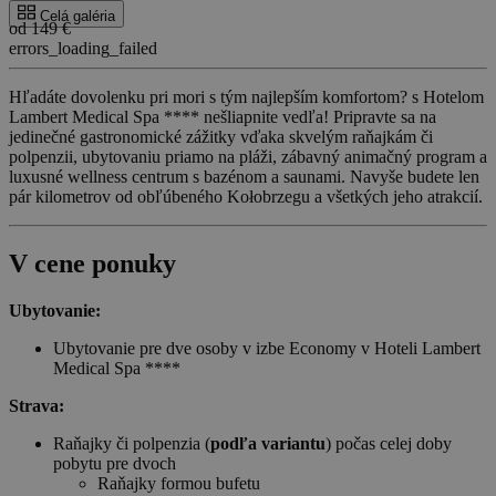
Celá galéria
od 149 €
errors_loading_failed
Hľadáte dovolenku pri mori s tým najlepším komfortom? s Hotelom
Lambert Medical Spa **** nešliapnite vedľa! Pripravte sa na
jedinečné gastronomické zážitky vďaka skvelým raňajkám či
polpenzii, ubytovaniu priamo na pláži, zábavný animačný program a
luxusné wellness centrum s bazénom a saunami. Navyše budete len
pár kilometrov od obľúbeného Kołobrzegu a všetkých jeho atrakcií.
V cene ponuky
Ubytovanie:
Ubytovanie pre dve osoby v izbe Economy v Hoteli Lambert
Medical Spa ****
Strava:
Raňajky či polpenzia (
podľa variantu
) počas celej doby
pobytu pre dvoch
Raňajky formou bufetu