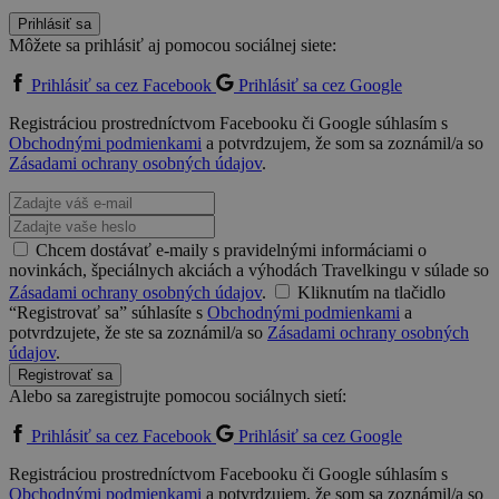
Prihlásiť sa
Môžete sa prihlásiť aj pomocou sociálnej siete:
Prihlásiť sa cez Facebook
Prihlásiť sa cez Google
Registráciou prostredníctvom Facebooku či Google súhlasím s
Obchodnými podmienkami
a potvrdzujem, že som sa zoznámil/a so
Zásadami ochrany osobných údajov
.
Chcem dostávať e-maily s pravidelnými informáciami o
novinkách, špeciálnych akciách a výhodách Travelkingu v súlade so
Zásadami ochrany osobných údajov
.
Kliknutím na tlačidlo
“Registrovať sa” súhlasíte s
Obchodnými podmienkami
a
potvrdzujete, že ste sa zoznámil/a so
Zásadami ochrany osobných
údajov
.
Registrovať sa
Alebo sa zaregistrujte pomocou sociálnych sietí:
Prihlásiť sa cez Facebook
Prihlásiť sa cez Google
Registráciou prostredníctvom Facebooku či Google súhlasím s
Obchodnými podmienkami
a potvrdzujem, že som sa zoznámil/a so