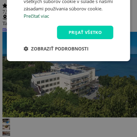
všetkých súborov cookie v súlade s našimi
zásadami používania súborov cookie.
7,5 / 10
(
10 hodnotení
)
Prečítať viac
Tadeusza Kościuszki 14, Ustronie Morskie, Poľsko
(
Zobraziť na
mape
)
PRIJAŤ VŠETKO
ZOBRAZIŤ PODROBNOSTI