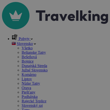
Pobyty
Slovensko
Všetko
Belianske Tatry
Bešeňová
Bojnice
Dunajská Streda
Južné Slovensko
Komárno
Liptov
Nízke Tatry
Orava
Piešťany
Podhájska
Rajecké Teplice
Slovenský raj
Tatry