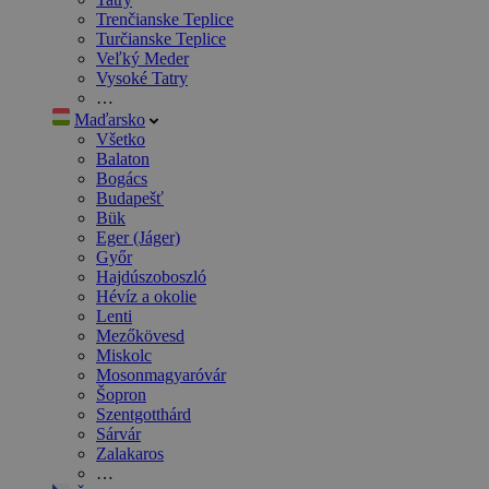
Trenčianske Teplice
Turčianske Teplice
Veľký Meder
Vysoké Tatry
…
Maďarsko
Všetko
Balaton
Bogács
Budapešť
Bük
Eger (Jáger)
Győr
Hajdúszoboszló
Hévíz a okolie
Lenti
Mezőkövesd
Miskolc
Mosonmagyaróvár
Šopron
Szentgotthárd
Sárvár
Zalakaros
…