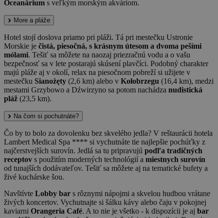
Oceanárium
s veľkým morským akváriom.
More a pláže
Hotel stojí doslova priamo pri pláži. Tá pri mestečku Ustronie
Morskie je
čistá, piesočná, s krásnym útesom a dvoma pešími
mólami
. Tešiť sa môžete na naozaj priezračnú vodu a o vašu
bezpečnosť sa v lete postarajú skúsení plavčíci. Podobný charakter
majú pláže aj v okolí, relax na piesočnom pobreží si užijete v
mestečku
Sianożęty
(2,6 km) alebo v
Kołobrzegu
(16,4 km), medzi
mestami Grzybowo a Dźwirzyno sa potom nachádza
nudistická
pláž
(23,5 km).
Na čom si pochutnáte?
Čo by to bolo za dovolenku bez skvelého jedla? V reštaurácii hotela
Lambert Medical Spa **** si vychutnáte tie najlepšie pochúťky z
najčerstvejších surovín. Jedlá sa tu pripravujú
podľa tradičných
receptov
s použitím moderných technológií a
miestnych surovín
od tunajších dodávateľov. Tešiť sa môžete aj na tematické bufety a
živé kuchárske šou.
Navštívte
Lobby bar
s rôznymi nápojmi a skvelou hudbou vrátane
živých koncertov. Vychutnajte si šálku kávy alebo čaju v pokojnej
kaviarni
Orangeria Café
. A to nie je všetko - k dispozícii je aj
bar