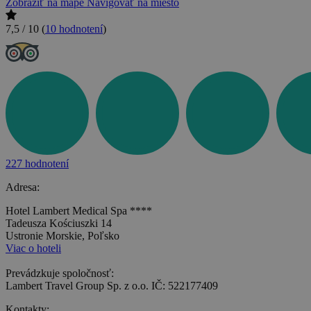
Zobraziť na mape
Navigovať na miesto
7,5 / 10
(
10 hodnotení
)
227 hodnotení
Adresa:
Hotel Lambert Medical Spa ****
Tadeusza Kościuszki 14
Ustronie Morskie, Poľsko
Viac o hoteli
Prevádzkuje spoločnosť:
Lambert Travel Group Sp. z o.o. IČ: 522177409
Kontakty: