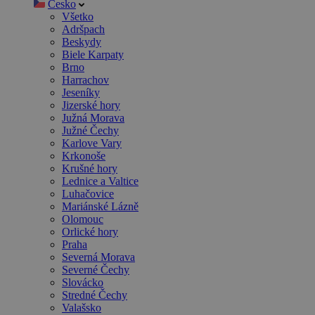
Česko
Všetko
Adršpach
Beskydy
Biele Karpaty
Brno
Harrachov
Jeseníky
Jizerské hory
Južná Morava
Južné Čechy
Karlove Vary
Krkonoše
Krušné hory
Lednice a Valtice
Luhačovice
Mariánské Lázně
Olomouc
Orlické hory
Praha
Severná Morava
Severné Čechy
Slovácko
Stredné Čechy
Valašsko