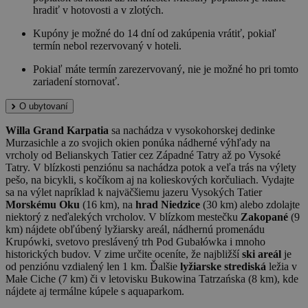
hradiť v hotovosti a v zlotých.
Kupóny je možné do 14 dní od zakúpenia vrátiť, pokiaľ
termín nebol rezervovaný v hoteli.
Pokiaľ máte termín zarezervovaný, nie je možné ho pri tomto
zariadení stornovať.
O ubytovaní
Willa Grand Karpatia
sa nachádza v vysokohorskej dedinke
Murzasichle a zo svojich okien ponúka nádherné výhľady na
vrcholy od Belianskych Tatier cez Západné Tatry až po Vysoké
Tatry. V blízkosti penziónu sa nachádza potok a veľa trás na výlety
pešo, na bicykli, s kočíkom aj na kolieskových korčuliach. Vydajte
sa na výlet napríklad k najväčšiemu jazeru Vysokých Tatier
Morskému Oku
(16 km), na
hrad Niedzice
(30 km) alebo zdolajte
niektorý z neďalekých vrcholov. V blízkom mestečku
Zakopané
(9
km) nájdete obľúbený lyžiarsky areál, nádhernú promenádu
Krupówki, svetovo preslávený trh Pod Gubałówka i mnoho
historických budov. V zime určite oceníte, že najbližší
ski areál
je
od penziónu vzdialený len 1 km. Ďalšie
lyžiarske strediská
ležia v
Małe Ciche (7 km) či v letovisku Bukowina Tatrzańska (8 km), kde
nájdete aj termálne kúpele s aquaparkom.