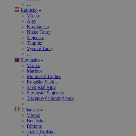
…
Rakúsko
Všetko
Alpy
Korutánsko
Nízke Taury
Štajersko
Tauplitz
Vysoké Taury
…
Slovinsko
Všetko
Maribor
Moravské Toplice
Rogaška Slatina
Savinjské Alpy
Slovinské Štajersko
Triglavský národný park
…
Taliansko
Všetko
Benátsko
Bibione
Južné Tirolsko