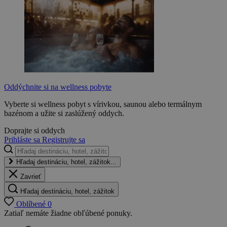
Oddýchnite si na wellness pobyte
Vyberte si wellness pobyt s vírivkou, saunou alebo termálnym
bazénom a užite si zaslúžený oddych.
Doprajte si oddych
Prihláste sa
Registrujte sa
Hľadaj destináciu, hotel, zážitok...
Zavrieť
Hľadaj destináciu, hotel, zážitok
Oblíbené
0
Zatiaľ nemáte žiadne obľúbené ponuky.