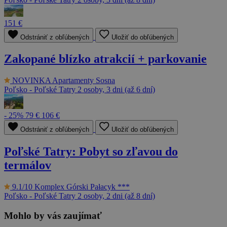
151 €
Odstrániť z obľúbených
Uložiť do obľúbených
Zakopané blízko atrakcií + parkovanie
NOVINKA
Apartamenty Sosna
Poľsko - Poľské Tatry
2 osoby, 3 dni (až 6 dní)
- 25%
79 €
106 €
Odstrániť z obľúbených
Uložiť do obľúbených
Poľské Tatry: Pobyt so zľavou do
termálov
9.1/10
Komplex Górski Pałacyk ***
Poľsko - Poľské Tatry
2 osoby, 2 dni (až 8 dní)
Mohlo by vás zaujímať