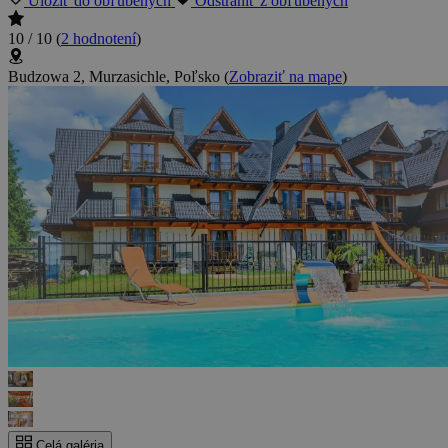
Uložiť do obľúbených
Odstrániť z obľúbených
10 / 10
(
2 hodnotení
)
Budzowa 2, Murzasichle, Poľsko
(
Zobraziť na mape
)
Celá galéria