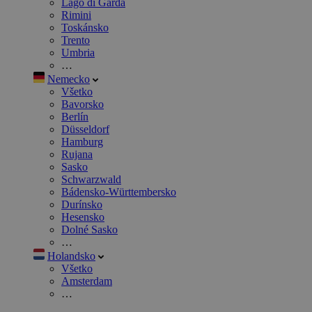
Lago di Garda
Rimini
Toskánsko
Trento
Umbria
…
Nemecko
Všetko
Bavorsko
Berlín
Düsseldorf
Hamburg
Rujana
Sasko
Schwarzwald
Bádensko-Württembersko
Durínsko
Hesensko
Dolné Sasko
…
Holandsko
Všetko
Amsterdam
…