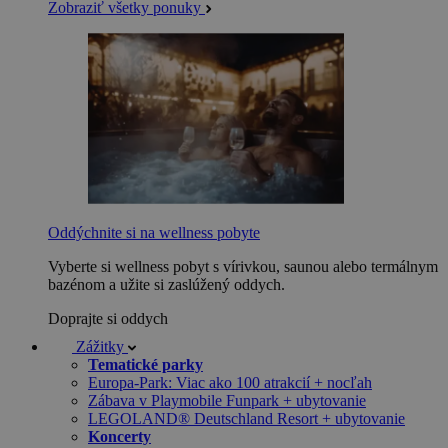
Zobraziť všetky ponuky
Oddýchnite si na wellness pobyte
Vyberte si wellness pobyt s vírivkou, saunou alebo termálnym
bazénom a užite si zaslúžený oddych.
Doprajte si oddych
Zážitky
Tematické parky
Europa-Park: Viac ako 100 atrakcií + nocľah
Zábava v Playmobile Funpark + ubytovanie
LEGOLAND® Deutschland Resort + ubytovanie
Koncerty