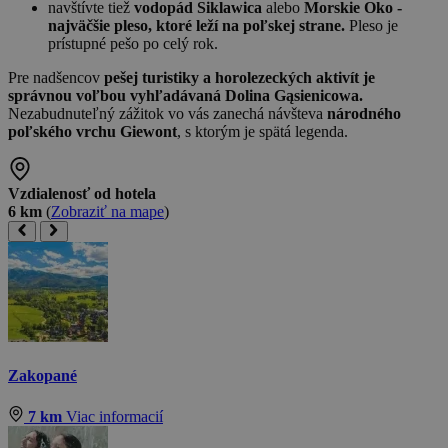
navštívte tiež
vodopád Siklawica
alebo
Morskie Oko -
najväčšie pleso, ktoré leží na poľskej strane.
Pleso je
prístupné pešo po celý rok.
Pre nadšencov
pešej turistiky a horolezeckých aktivít je
správnou voľbou vyhľadávaná Dolina Gąsienicowa.
Nezabudnuteľný zážitok vo vás zanechá návšteva
národného
poľského vrchu Giewont
, s ktorým je spätá legenda.
Vzdialenosť od hotela
6 km
(
Zobraziť na mape
)
Zakopané
7 km
Viac informacií