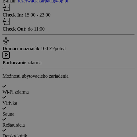
E-mail:
rezerwacjakarpatia@op.pl
Check In:
15:00 - 23:00
Check Out:
do 11:00
Domáci maznáčik
100 Zł/pobyt
Parkovanie
zdarma
Možnosti ubytovacieho zariadenia
Wi-Fi zdarma
Vírivka
Sauna
Reštaurácia
Detský kútik