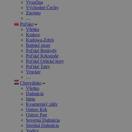
Vysočina
Východné Čechy
Znojmo
…
Poľsko
Všetko
Krakov
Kudowa-Zdrój
Baltské more
Poľské Beskydy
Poľské Krkonoše
Poľské Orlické hory
Poľské Tatry
Vroclav
…
Chorvátsko
Všetko
Dalmácia
Istria
Kvarnerský záliv
Ostrov Krk
Ostrov Pag
Severná Dalmácia
Stredná Dalmácia
Vodice