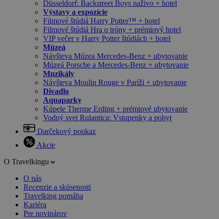
Düsseldorf: Backstreet Boys naživo + hotel
Výstavy a expozície
Filmové štúdiá Harry Potter™ + hotel
Filmové štúdiá Hra o tróny + prémiový hotel
VIP večer v Harry Potter štúdiách + hotel
Múzeá
Návšteva Múzea Mercedes-Benz + ubytovanie
Múzeá Porsche a Mercedes-Benz + ubytovanie
Muzikály
Návšteva Moulin Rouge v Paríži + ubytovanie
Divadlo
Aquaparky
Kúpele Therme Erding + prémiové ubytovanie
Vodný svet Rulantica: Vstupenky a pobyt
Darčekový poukaz
Akcie
O Travelkingu
O nás
Recenzie a skúsenosti
Travelking pomáha
Kariéra
Pre novinárov