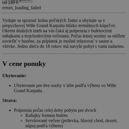
od 249 €
errors_loading_failed
Vydajte sa spoznať krásu poľských Tatier a ubytujte sa v
prepychovej Wille Grand Karpatia blízko termálnych kúpeľov.
Okrem útulných izieb na vás čaká aj polpenzia s bufetovými
raňajkami a trojchodovými večerami. Počas letnej sezóny sa môžete
osviežiť v bazéne, za príplatok je možné relaxovať v saune a
vírivke. Jedno dieťa do 18 rokov má navyše pobyt s vami zadarmo.
V cene ponuky
Ubytovanie:
Ubytovanie pre dve osoby v izbe podľa výberu vo Wille
Grand Karpatia
Strava:
Polpenzia počas celej doby pobytu pre dvoch
Raňajky formou bufetu
Servírované večere (polievka, hlavný chod, dezert,
nápoj podľa výberu)