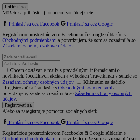
Prihlásiť sa
Môžete sa prihlásiť aj pomocou sociálnej siete:
Prihlásiť sa cez Facebook
Prihlásiť sa cez Google
Registráciou prostredníctvom Facebooku či Google súhlasím s
Obchodnými podmienkami
a potvrdzujem, že som sa zoznámil/a so
Zásadami ochrany osobných údajov
.
Chcem dostávať e-maily s pravidelnými informáciami o
novinkách, špeciálnych akciách a výhodách Travelkingu v súlade so
Zásadami ochrany osobných údajov
.
Kliknutím na tlačidlo
“Registrovať sa” súhlasíte s
Obchodnými podmienkami
a
potvrdzujete, že ste sa zoznámil/a so
Zásadami ochrany osobných
údajov
.
Registrovať sa
Alebo sa zaregistrujte pomocou sociálnych sietí:
Prihlásiť sa cez Facebook
Prihlásiť sa cez Google
Registráciou prostredníctvom Facebooku či Google súhlasím s
Obchodnými podmienkami
a potvrdzujem, že som sa zoznámil/a so