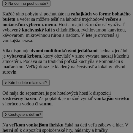
Na čom si pochutnáte?
Každé ráno pobytu si pochutnáte na
raňajkách vo forme bohatého
bufetu
a večer sa môžete tešiť na lahodné trojchodové
večere s
možnosťou výberu z menu
. Hostia majú tiež možnosť využívať
vybavený
kuchynský kút
s chladničkou, rýchlovarnou kanvicou,
kávovarom, mikrovlnnou rúrou a riadom. V lete je otvorená aj
vonkajšia terasa.
Vila disponuje
dvomi multifunkčnými jedálňami
. Jedna z jedální
je
vybavená krbom
, ktorý obzvlášť v zime vytvára naozaj kúzelnú
atmosféru. Podáva sa tu tradičná poľská kuchyňa v kombinácii s
maďarskou. Veľký dôraz je kladený na čerstvosť a lokálny pôvod
surovín.
Kde budete relaxovať?
Od mája do septembra je pre hotelových hostí k dispozícii
zastrešený bazén
. Za poplatok je možné využiť
vonkajšiu vírivku
s horúcou vodou či
saunu
.
Cestujete s deťmi?
Na
veľkom vonkajšom ihrisku
čaká na deti veľa zábavy a hier. V
herni
sú k dispozícii spoločenské hry, hádanky a hračky.