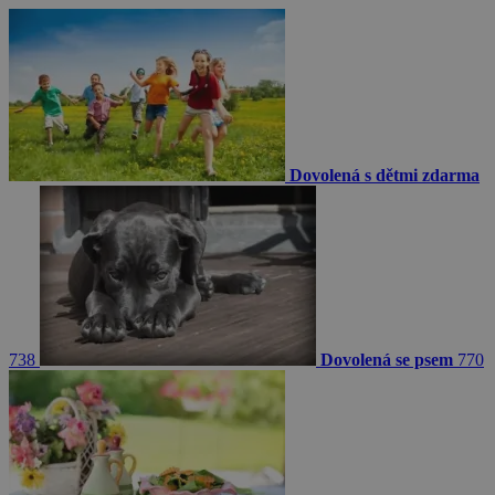
Dovolená s dětmi zdarma
738
Dovolená se psem
770