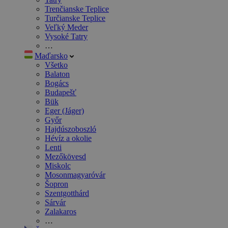
Trenčianske Teplice
Turčianske Teplice
Veľký Meder
Vysoké Tatry
…
Maďarsko
Všetko
Balaton
Bogács
Budapešť
Bük
Eger (Jáger)
Győr
Hajdúszoboszló
Hévíz a okolie
Lenti
Mezőkövesd
Miskolc
Mosonmagyaróvár
Šopron
Szentgotthárd
Sárvár
Zalakaros
…