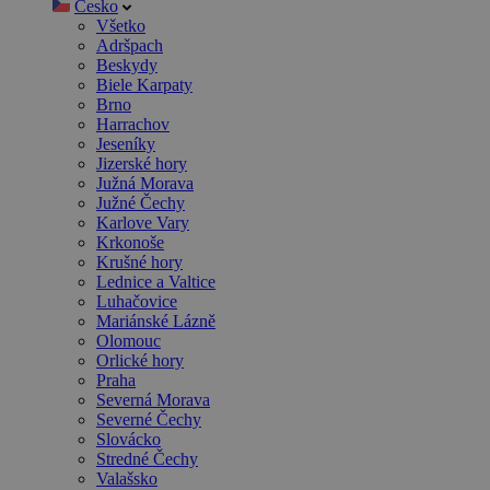
Česko
Všetko
Adršpach
Beskydy
Biele Karpaty
Brno
Harrachov
Jeseníky
Jizerské hory
Južná Morava
Južné Čechy
Karlove Vary
Krkonoše
Krušné hory
Lednice a Valtice
Luhačovice
Mariánské Lázně
Olomouc
Orlické hory
Praha
Severná Morava
Severné Čechy
Slovácko
Stredné Čechy
Valašsko