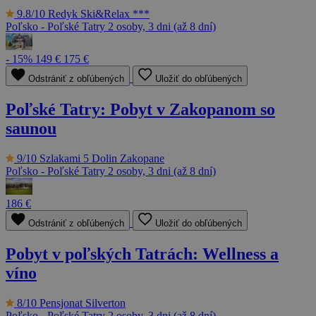
9.8/10
Redyk Ski&Relax ***
Poľsko - Poľské Tatry
2 osoby, 3 dni (až 8 dní)
- 15%
149 €
175 €
Odstrániť z obľúbených
Uložiť do obľúbených
Poľské Tatry: Pobyt v Zakopanom so
saunou
9/10
Szlakami 5 Dolin Zakopane
Poľsko - Poľské Tatry
2 osoby, 3 dni (až 8 dní)
186 €
Odstrániť z obľúbených
Uložiť do obľúbených
Pobyt v poľských Tatrách: Wellness a
víno
8/10
Pensjonat Silverton
Poľsko - Poľské Tatry
2 osoby, 3 dni (až 8 dní)