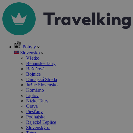
Pobyty
Slovensko
Všetko
Belianske Tatry
Bešeňová
Bojnice
Dunajská Streda
Južné Slovensko
Komárno
Liptov
Nízke Tatry
Orava
Piešťany
Podhájska
Rajecké Teplice
Slovenský raj
Tatry