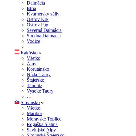
Dalmácia
Istria
Kvarnerský záliv
Ostrov Krk
Ostrov Pag
Severná Dalmácia
Stredná Dalmácia
Vodice
…
Rakúsko
Všetko
Alpy
Korutánsko
Nízke Taury
Štajersko
Tauplitz
Vysoké Taury
…
Slovinsko
Všetko
Maribor
Moravské Toplice
Rogaška Slatina
Savinjské Alpy
Slovinské Štajersko