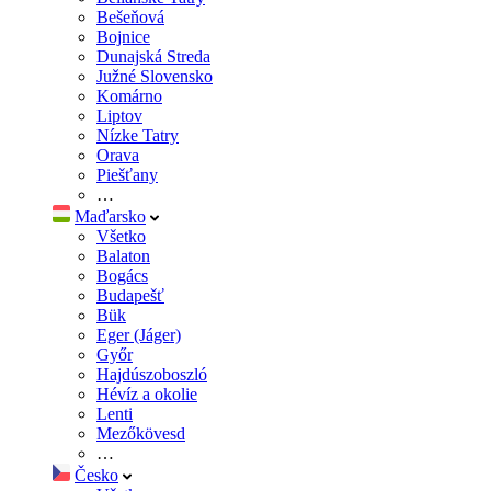
Bešeňová
Bojnice
Dunajská Streda
Južné Slovensko
Komárno
Liptov
Nízke Tatry
Orava
Piešťany
…
Maďarsko
Všetko
Balaton
Bogács
Budapešť
Bük
Eger (Jáger)
Győr
Hajdúszoboszló
Hévíz a okolie
Lenti
Mezőkövesd
…
Česko