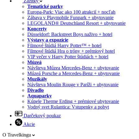
Zážitky
Tematické parky
Europa-Park: Viac ako 100 atrakcií + nocľah
Zábava v Playmobile Funpark + ubytovanie
LEGOLAND® Deutschland Resort + ubytovanie
Koncerty
Düsseldorf: Backstreet Boys naživo + hotel
Výstavy a expozície
Filmové štúdiá Harry Potter™ + hotel
Filmové štúdiá Hra o tróny + prémiový hotel
VIP večer v Harry Potter štúdiách + hotel
Múzeá
Návšteva Múzea Mercedes-Benz + ubytovanie
Múzeá Porsche a Mercedes-Benz + ubytovanie
Muzikály
Návšteva Moulin Rouge v Paríži + ubytovanie
Divadlo
Aquaparky
Kúpele Therme Erding + prémiové ubytovanie
Vodný svet Rulantica: Vstupenky a pobyt
Darčekový poukaz
Akcie
O Travelkingu