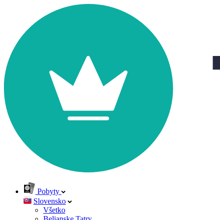
Pobyty
Slovensko
Všetko
Belianske Tatry