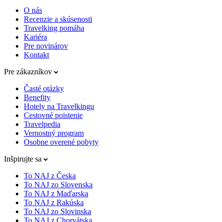
O nás
Recenzie a skúsenosti
Travelking pomáha
Kariéra
Pre novinárov
Kontakt
Pre zákazníkov
Časté otázky
Benefity
Hotely na Travelkingu
Cestovné poistenie
Travelpedia
Vernostný program
Osobne overené pobyty
Inšpirujte sa
To NAJ z Česka
To NAJ zo Slovenska
To NAJ z Maďarska
To NAJ z Rakúska
To NAJ zo Slovinska
To NAJ z Chorvátska