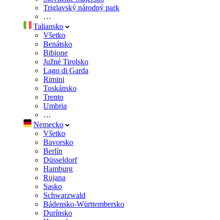
Triglavský národný park
…
Taliansko
Všetko
Benátsko
Bibione
Južné Tirolsko
Lago di Garda
Rimini
Toskánsko
Trento
Umbria
…
Nemecko
Všetko
Bavorsko
Berlín
Düsseldorf
Hamburg
Rujana
Sasko
Schwarzwald
Bádensko-Württembersko
Durínsko