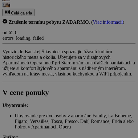
Celá galéria
Zrušenie termínu pobytu ZADARMO.
(
Viac informácií
)
od 65 €
errors_loading_failed
Vyrazte do Banskej Štiavnice a spoznajte úžasnú kultúru
historického mesta a okolia. Ubytujete sa v dizajnových
Apartmánoch Opera hneď pri Starom zámku a ďalších pamiatkach a
užijete si komfort štýlového apartmánu s nádherným interiérom,
výhľadom na krásy mesta, vlastnou kuchynkou a WiFi pripojením.
V cene ponuky
Ubytovanie:
Ubytovanie pre dve osoby v apartmáne Family, La Boheme,
Figaro, Versailles, Tosca, Fresco, Dalí, Romance, Frida alebo
Poirot v Apartmánoch Opera
Služby: