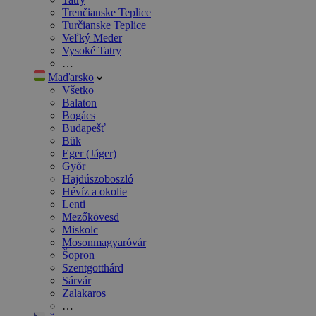
Trenčianske Teplice
Turčianske Teplice
Veľký Meder
Vysoké Tatry
…
Maďarsko
Všetko
Balaton
Bogács
Budapešť
Bük
Eger (Jáger)
Győr
Hajdúszoboszló
Hévíz a okolie
Lenti
Mezőkövesd
Miskolc
Mosonmagyaróvár
Šopron
Szentgotthárd
Sárvár
Zalakaros
…