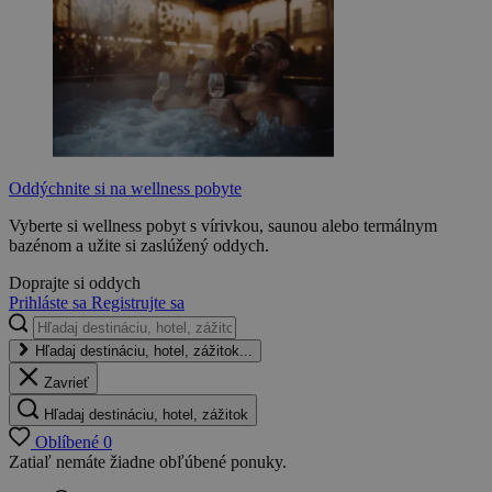
Oddýchnite si na wellness pobyte
Vyberte si wellness pobyt s vírivkou, saunou alebo termálnym
bazénom a užite si zaslúžený oddych.
Doprajte si oddych
Prihláste sa
Registrujte sa
Hľadaj destináciu, hotel, zážitok...
Zavrieť
Hľadaj destináciu, hotel, zážitok
Oblíbené
0
Zatiaľ nemáte žiadne obľúbené ponuky.