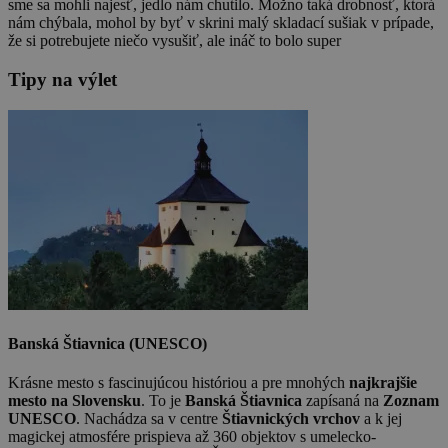
sme sa mohli najesť, jedlo nám chutilo. Možno taká drobnosť, ktorá
nám chýbala, mohol by byť v skrini malý skladací sušiak v prípade,
že si potrebujete niečo vysušiť, ale ináč to bolo super
Tipy na výlet
Banská Štiavnica (UNESCO)
Krásne mesto s fascinujúcou históriou a pre mnohých
najkrajšie
mesto na Slovensku
. To je
Banská Štiavnica
zapísaná na
Zoznam
UNESCO
. Nachádza sa v centre
Štiavnických vrchov
a k jej
magickej atmosfére prispieva až 360 objektov s umelecko-