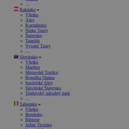
…
Rakúsko
Všetko
Alpy
Korutánsko
Nízke Taury
Štajersko
Tauplitz
Vysoké Taury
…
Slovinsko
Všetko
Maribor
Moravské Toplice
Rogaška Slatina
Savinjské Alpy
Slovinské Štajersko
Triglavský národný park
…
Taliansko
Všetko
Benátsko
Bibione
Južné Tirolsko