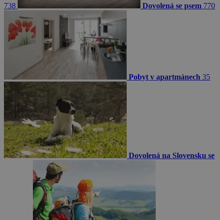
738
Dovolená se psem
770
Pobyt v apartmánech
35
Dovolená na Slovensku se