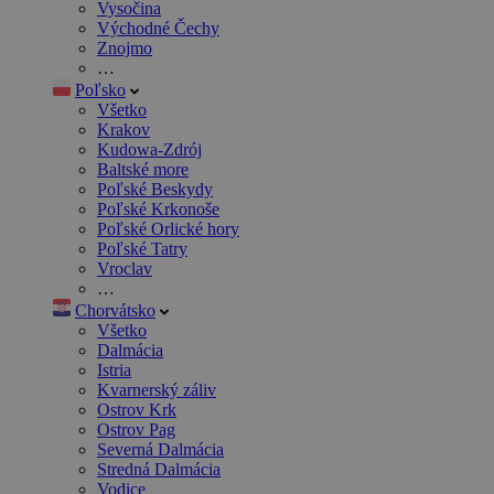
Vysočina
Východné Čechy
Znojmo
…
Poľsko
Všetko
Krakov
Kudowa-Zdrój
Baltské more
Poľské Beskydy
Poľské Krkonoše
Poľské Orlické hory
Poľské Tatry
Vroclav
…
Chorvátsko
Všetko
Dalmácia
Istria
Kvarnerský záliv
Ostrov Krk
Ostrov Pag
Severná Dalmácia
Stredná Dalmácia
Vodice