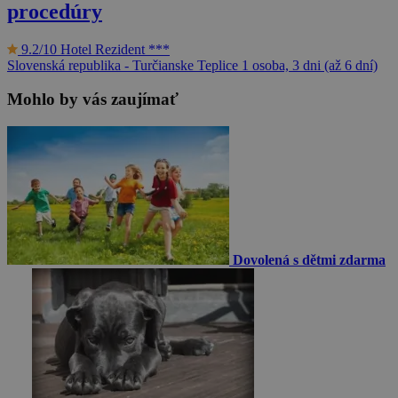
procedúry
9.2/10
Hotel Rezident ***
Slovenská republika - Turčianske Teplice
1 osoba, 3 dni (až 6 dní)
Mohlo by vás zaujímať
Dovolená s dětmi zdarma