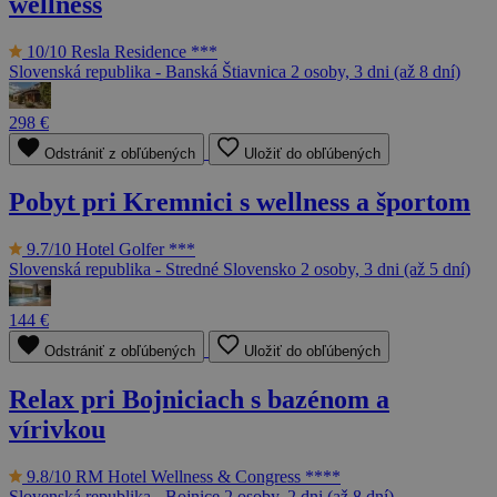
wellness
10/10
Resla Residence ***
Slovenská republika - Banská Štiavnica
2 osoby, 3 dni (až 8 dní)
298 €
Odstrániť z obľúbených
Uložiť do obľúbených
Pobyt pri Kremnici s wellness a športom
9.7/10
Hotel Golfer ***
Slovenská republika - Stredné Slovensko
2 osoby, 3 dni (až 5 dní)
144 €
Odstrániť z obľúbených
Uložiť do obľúbených
Relax pri Bojniciach s bazénom a
vírivkou
9.8/10
RM Hotel Wellness & Congress ****
Slovenská republika - Bojnice
2 osoby, 2 dni (až 8 dní)