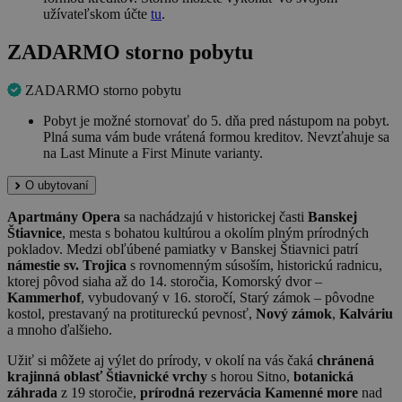
užívateľskom účte
tu
.
ZADARMO storno pobytu
ZADARMO storno pobytu
Pobyt je možné stornovať do 5. dňa pred nástupom na pobyt.
Plná suma vám bude vrátená formou kreditov. Nevzťahuje sa
na Last Minute a First Minute varianty.
O ubytovaní
Apartmány Opera
sa nachádzajú v historickej časti
Banskej
Štiavnice
, mesta s bohatou kultúrou a okolím plným prírodných
pokladov. Medzi obľúbené pamiatky v Banskej Štiavnici patrí
námestie sv. Trojica
s rovnomenným súsoším, historickú radnicu,
ktorej pôvod siaha až do 14. storočia, Komorský dvor –
Kammerhof
, vybudovaný v 16. storočí, Starý zámok – pôvodne
kostol, prestavaný na protitureckú pevnosť,
Nový zámok
,
Kalváriu
a mnoho ďalšieho.
Užiť si môžete aj výlet do prírody, v okolí na vás čaká
chránená
krajinná oblasť Štiavnické vrchy
s horou Sitno,
botanická
záhrada
z 19 storočie,
prírodná rezervácia Kamenné more
nad