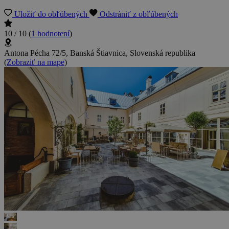
Uložiť do obľúbených
Odstrániť z obľúbených
10 / 10
(
1 hodnotení
)
Antona Pécha 72/5, Banská Štiavnica, Slovenská republika
(
Zobraziť na mape
)