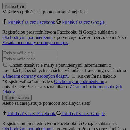
Prihlásiť sa
Môžete sa prihlásiť aj pomocou sociálnej siete:
Prihlásiť sa cez Facebook
Prihlásiť sa cez Google
Registráciou prostredníctvom Facebooku či Google súhlasím s
Obchodnými podmienkami
a potvrdzujem, že som sa zoznámil/a so
Zásadami ochrany osobných údajov
.
Chcem dostávať e-maily s pravidelnými informáciami o
novinkách, špeciálnych akciách a výhodách Travelkingu v súlade so
Zásadami ochrany osobných údajov
.
Kliknutím na tlačidlo
“Registrovať sa” súhlasíte s
Obchodnými podmienkami
a
potvrdzujete, že ste sa zoznámil/a so
Zásadami ochrany osobných
údajov
.
Registrovať sa
Alebo sa zaregistrujte pomocou sociálnych sietí:
Prihlásiť sa cez Facebook
Prihlásiť sa cez Google
Registráciou prostredníctvom Facebooku či Google súhlasím s
Obchodnými podmienkami
a potvrdzujem, že som sa zoznámil/a so