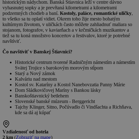
historickým nádychom. Banská Štiavnica leží v centre dávno
vyhasnutej sopky a je prevŕtaná kilometrami a kilometrami
podzemných chodieb a baní.
Kostoly, paláce, romantické uličky
,
to všetko sa tu oplatí vidiet. Okrem toho žije mesto bohatým
kultúrnym životom, v uličkách často môžete zahliadnuť maliara so
stojanom, fotografov, v kaviarňach a v krčmičkách muzikantov a
tiež sa tu koná množstvo koncertov a festivalov, ktoré je potrebné
navštíviť.
Čo navštíviť v Banskej Štiavnici?
Historické centrum tvorené Radničným námestím a námestím
Svätej Trojice s barokovým morovým stĺpom
Starý a Nový zámok
Kalváriu nad mestom
Kostol sv. Kataríny a Kostol Nanebovzatia Panny Márie
Dom Sládkovičovej Maríny s Bankou lásky
Banskoštiavnický betlehem
Slovenské banské múzeum - Berggericht
Tajchy Klinger, Sitno, Počúvadlo či Vindšachta a Richňava,
kde sa dá aj kúpať
Vzdialenosť od hotela
2 km
(
Zobraziť na mape
)