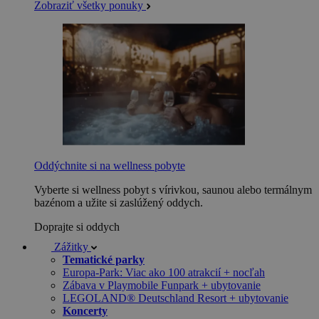
Zobraziť všetky ponuky
Oddýchnite si na wellness pobyte
Vyberte si wellness pobyt s vírivkou, saunou alebo termálnym
bazénom a užite si zaslúžený oddych.
Doprajte si oddych
Zážitky
Tematické parky
Europa-Park: Viac ako 100 atrakcií + nocľah
Zábava v Playmobile Funpark + ubytovanie
LEGOLAND® Deutschland Resort + ubytovanie
Koncerty