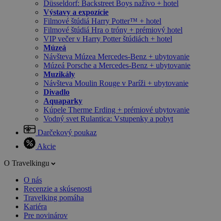
Düsseldorf: Backstreet Boys naživo + hotel
Výstavy a expozície
Filmové štúdiá Harry Potter™ + hotel
Filmové štúdiá Hra o tróny + prémiový hotel
VIP večer v Harry Potter štúdiách + hotel
Múzeá
Návšteva Múzea Mercedes-Benz + ubytovanie
Múzeá Porsche a Mercedes-Benz + ubytovanie
Muzikály
Návšteva Moulin Rouge v Paríži + ubytovanie
Divadlo
Aquaparky
Kúpele Therme Erding + prémiové ubytovanie
Vodný svet Rulantica: Vstupenky a pobyt
Darčekový poukaz
Akcie
O Travelkingu
O nás
Recenzie a skúsenosti
Travelking pomáha
Kariéra
Pre novinárov