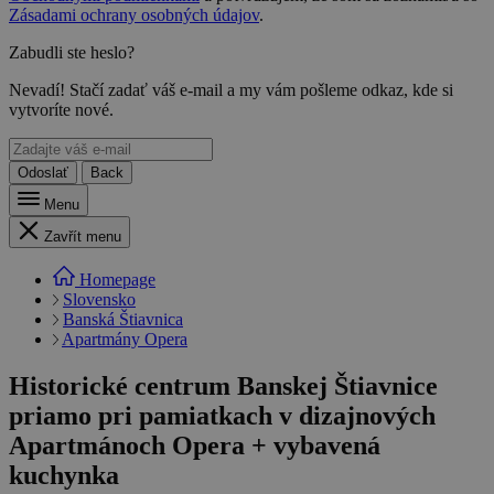
Zásadami ochrany osobných údajov
.
Zabudli ste heslo?
Nevadí! Stačí zadať váš e-mail a my vám pošleme odkaz, kde si
vytvoríte nové.
Odoslať
Back
Menu
Zavřít menu
Homepage
Slovensko
Banská Štiavnica
Apartmány Opera
Historické centrum Banskej Štiavnice
priamo pri pamiatkach v dizajnových
Apartmánoch Opera + vybavená
kuchynka