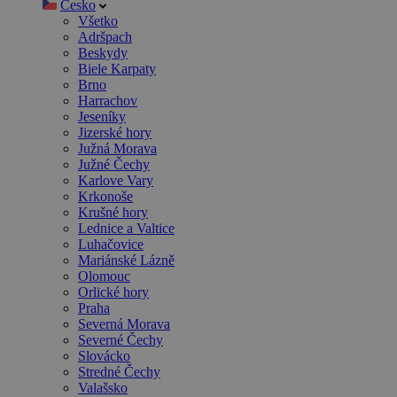
Česko
Všetko
Adršpach
Beskydy
Biele Karpaty
Brno
Harrachov
Jeseníky
Jizerské hory
Južná Morava
Južné Čechy
Karlove Vary
Krkonoše
Krušné hory
Lednice a Valtice
Luhačovice
Mariánské Lázně
Olomouc
Orlické hory
Praha
Severná Morava
Severné Čechy
Slovácko
Stredné Čechy
Valašsko