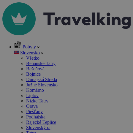
Pobyty
Slovensko
Všetko
Belianske Tatry
Bešeňová
Bojnice
Dunajská Streda
Južné Slovensko
Komárno
Liptov
Nízke Tatry
Orava
Piešťany
Podhájska
Rajecké Teplice
Slovenský raj
Tatry