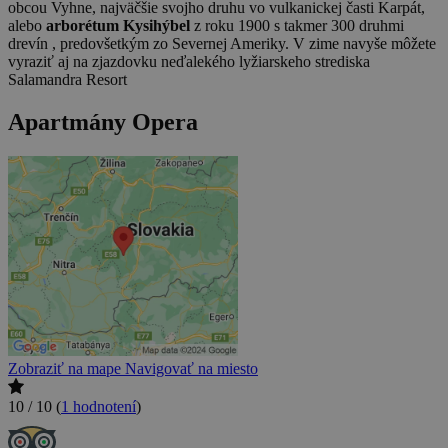
obcou Vyhne, najväčšie svojho druhu vo vulkanickej časti Karpát,
alebo
arborétum Kysihýbel
z roku 1900 s takmer 300 druhmi
drevín , predovšetkým zo Severnej Ameriky. V zime navyše môžete
vyraziť aj na zjazdovku neďalekého lyžiarskeho strediska
Salamandra Resort
Apartmány Opera
Zobraziť na mape
Navigovať na miesto
10 / 10
(
1 hodnotení
)