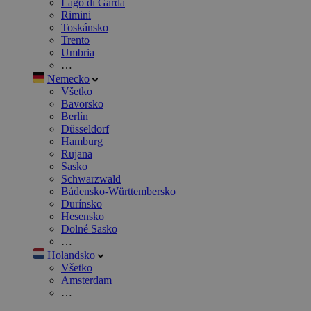
Lago di Garda
Rimini
Toskánsko
Trento
Umbria
…
Nemecko
Všetko
Bavorsko
Berlín
Düsseldorf
Hamburg
Rujana
Sasko
Schwarzwald
Bádensko-Württembersko
Durínsko
Hesensko
Dolné Sasko
…
Holandsko
Všetko
Amsterdam
…