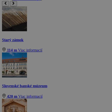
Starý zámok
114 m
Viac informacií
Slovenské banské múzeum
420 m
Viac informacií