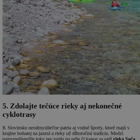
5. Zdolajte tečúce rieky aj nekonečné
cyklotrasy
K Slovinsku neodmysliteľne patria aj vodné športy, ktoré majú v
krajine bohatej na jazerá a rieky už dlhoročnú tradíciu. Medzi
najpopulárnejšie toky pre jazdu na rafte či kanoe sa radí
rieka Soča
,