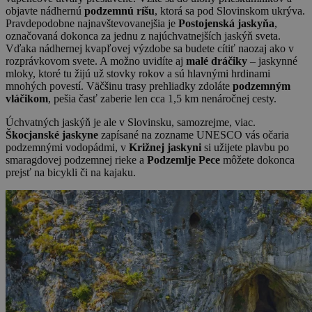
objavte nádhernú
podzemnú ríšu
, ktorá sa pod Slovinskom ukrýva.
Pravdepodobne najnavštevovanejšia je
Postojenská jaskyňa
,
označovaná dokonca za jednu z najúchvatnejších jaskýň sveta.
Vďaka nádhernej kvapľovej výzdobe sa budete cítiť naozaj ako v
rozprávkovom svete. A možno uvidíte aj
malé dráčiky
– jaskynné
mloky, ktoré tu žijú už stovky rokov a sú hlavnými hrdinami
mnohých povestí. Väčšinu trasy prehliadky zdoláte
podzemným
vláčikom
, pešia časť zaberie len cca 1,5 km nenáročnej cesty.
Úchvatných jaskýň je ale v Slovinsku, samozrejme, viac.
Škocjanské jaskyne
zapísané na zozname UNESCO vás očaria
podzemnými vodopádmi, v
Križnej jaskyni
si užijete plavbu po
smaragdovej podzemnej rieke a
Podzemlje Pece
môžete dokonca
prejsť na bicykli či na kajaku.