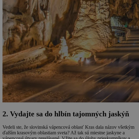
2. Vydajte sa do hlbín tajomných jaskýň
Vedeli ste, že slovinská vápencová oblasť Kras dala názov všetkým
ďalším krasovým oblastiam sveta? Až tak sú miestne jaskyne a
vápencové útvary preslávené. Vžite sa do úlohy prieskumníkov a