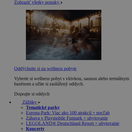
Zobraziť všetky ponuky
Oddýchnite si na wellness pobyte
Vyberte si wellness pobyt s vírivkou, saunou alebo termálnym
bazénom a užite si zaslúžený oddych.
Doprajte si oddych
Zážitky
Tematické parky
Europa-Park: Viac ako 100 atrakcií + nocľah
Zábava v Playmobile Funpark + ubytovanie
LEGOLAND® Deutschland Resort + ubytovanie
Koncerty