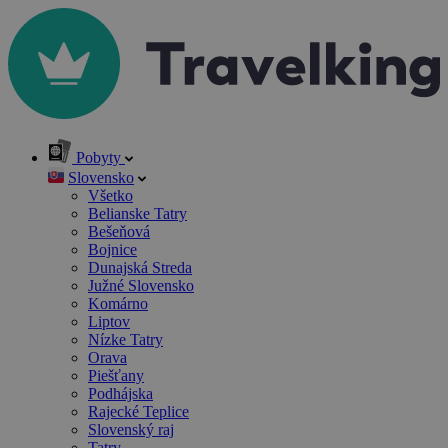
Pobyty
Slovensko
Všetko
Belianske Tatry
Bešeňová
Bojnice
Dunajská Streda
Južné Slovensko
Komárno
Liptov
Nízke Tatry
Orava
Piešťany
Podhájska
Rajecké Teplice
Slovenský raj
Tatry