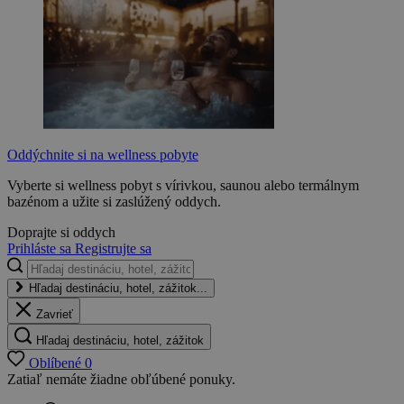
Oddýchnite si na wellness pobyte
Vyberte si wellness pobyt s vírivkou, saunou alebo termálnym
bazénom a užite si zaslúžený oddych.
Doprajte si oddych
Prihláste sa
Registrujte sa
Hľadaj destináciu, hotel, zážitok...
Zavrieť
Hľadaj destináciu, hotel, zážitok
Oblíbené
0
Zatiaľ nemáte žiadne obľúbené ponuky.