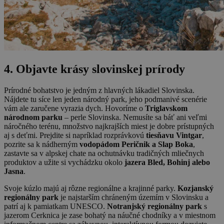
4. Objavte krásy slovinskej prírody
Prírodné bohatstvo je jedným z hlavných lákadiel Slovinska.
Nájdete tu síce len jeden národný park, jeho podmanivé scenérie
vám ale zaručene vyrazia dych. Hovoríme o
Triglavskom
národnom parku
– perle Slovinska. Nemusíte sa báť ani veľmi
náročného terénu, množstvo najkrajších miest je dobre prístupných
aj s deťmi. Prejdite si napríklad rozprávkovú
tiesňavu Vintgar
,
pozrite sa k nádherným
vodopádom Peričnik a Slap Boka
,
zastavte sa v alpskej chate na ochutnávku tradičných mliečnych
produktov a užite si vychádzku okolo
jazera Bled, Bohinj alebo
Jasna
.
Svoje kúzlo majú aj rôzne regionálne a krajinné parky.
Kozjanský
regionálny park
je najstarším chráneným územím v Slovinsku a
patrí aj k pamiatkam UNESCO.
Notranjský regionálny park
s
jazerom Cerknica je zase bohatý na náučné chodníky a v miestnom