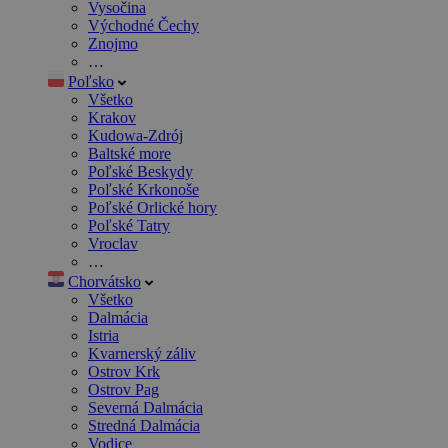
Vysočina
Východné Čechy
Znojmo
…
Poľsko
Všetko
Krakov
Kudowa-Zdrój
Baltské more
Poľské Beskydy
Poľské Krkonoše
Poľské Orlické hory
Poľské Tatry
Vroclav
…
Chorvátsko
Všetko
Dalmácia
Istria
Kvarnerský záliv
Ostrov Krk
Ostrov Pag
Severná Dalmácia
Stredná Dalmácia
Vodice