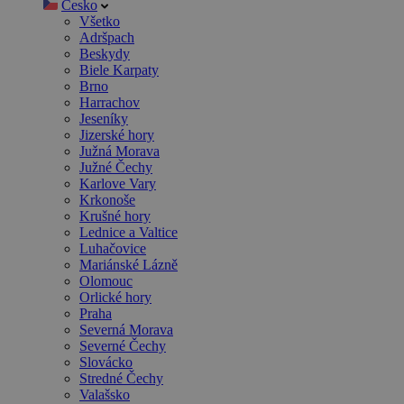
Česko
Všetko
Adršpach
Beskydy
Biele Karpaty
Brno
Harrachov
Jeseníky
Jizerské hory
Južná Morava
Južné Čechy
Karlove Vary
Krkonoše
Krušné hory
Lednice a Valtice
Luhačovice
Mariánské Lázně
Olomouc
Orlické hory
Praha
Severná Morava
Severné Čechy
Slovácko
Stredné Čechy
Valašsko