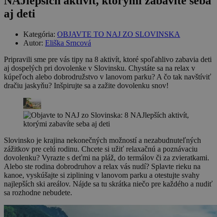
NAJlepších aktivít, ktorými zabavíte seba
aj deti
Kategória:
OBJAVTE TO NAJ ZO SLOVINSKA
Autor:
Eliška Srncová
Pripravili sme pre vás tipy na 8 aktivít, ktoré spoľahlivo zabavia deti
aj dospelých pri dovolenke v Slovinsku. Chystáte sa na relax v
kúpeľoch alebo dobrodružstvo v lanovom parku? A čo tak navštíviť
dračiu jaskyňu? Inšpirujte sa a zažite dovolenku snov!
Slovinsko je krajina nekonečných možností a nezabudnuteľných
zážitkov pre celú rodinu. Chcete si užiť relaxačnú a poznávaciu
dovolenku? Vyrazte s deťmi na pláž, do termálov či za zvieratkami.
Alebo ste rodina dobrodruhov a relax vás nudí? Splavte rieku na
kanoe, vyskúšajte si ziplining v lanovom parku a otestujte svahy
najlepších ski areálov. Nájde sa tu skrátka niečo pre každého a nudiť
sa rozhodne nebudete.