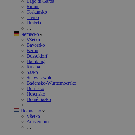
Lago di Garda
Rimini
Toskánsko
Trento
Umbria
…
Nemecko
Všetko
Bavorsko
Berlín
Düsseldorf
Hamburg
Rujana
Sasko
Schwarzwald
Bádensko-Württembersko
Durínsko
Hesensko
Dolné Sasko
…
Holandsko
Všetko
Amsterdam
…