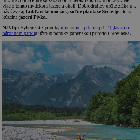
informačnom centre sa zábavnou, interaktívnou formou dozviete
viac o tomto mýtickom jazere a okolí. Dobrodruhov určite zlákajú k
návšteve aj
Ľubľanské močiare, soľné plantáže Sečovlje
alebo
kúzelné
jazerá Pivka
.
Náš tip:
Vyberte si z ponuky
ubytovania priamo pri Triglavskom
národnom parku
a užite si potulky panenskou prírodou Slovinska.