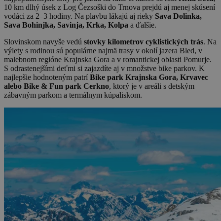
10 km dlhý úsek z Log Čezsoški do Trnova prejdú aj menej skúsení
vodáci za 2–3 hodiny. Na plavbu lákajú aj rieky
Sava Dolinka,
Sava Bohinjka, Savinja, Krka, Kolpa
a ďalšie.
Slovinskom navyše vedú
stovky kilometrov cyklistických trás
. Na
výlety s rodinou sú populárne najmä trasy v okolí jazera Bled, v
malebnom regióne Krajnska Gora a v romantickej oblasti Pomurje.
S odrastenejšími deťmi si zajazdíte aj v množstve bike parkov. K
najlepšie hodnoteným patrí
Bike park Krajnska Gora, Krvavec
alebo Bike & Fun park Cerkno
, ktorý je v areáli s detským
zábavným parkom a termálnym kúpaliskom.