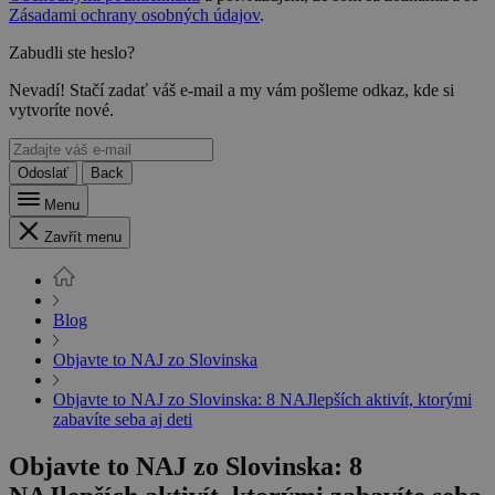
Zásadami ochrany osobných údajov
.
Zabudli ste heslo?
Nevadí! Stačí zadať váš e-mail a my vám pošleme odkaz, kde si
vytvoríte nové.
Odoslať
Back
Menu
Zavřít menu
Blog
Objavte to NAJ zo Slovinska
Objavte to NAJ zo Slovinska: 8 NAJlepších aktivít, ktorými
zabavíte seba aj deti
Objavte to NAJ zo Slovinska: 8