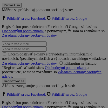
Prihlásiť sa
Môžete sa prihlásiť aj pomocou sociálnej siete:
Prihlásiť sa cez Facebook
Prihlásiť sa cez Google
Registráciou prostredníctvom Facebooku či Google súhlasím s
Obchodnými podmienkami
a potvrdzujem, že som sa zoznámil/a so
Zásadami ochrany osobných údajov
.
Chcem dostávať e-maily s pravidelnými informáciami o
novinkách, špeciálnych akciách a výhodách Travelkingu v súlade so
Zásadami ochrany osobných údajov
.
Kliknutím na tlačidlo
“Registrovať sa” súhlasíte s
Obchodnými podmienkami
a
potvrdzujete, že ste sa zoznámil/a so
Zásadami ochrany osobných
údajov
.
Registrovať sa
Alebo sa zaregistrujte pomocou sociálnych sietí:
Prihlásiť sa cez Facebook
Prihlásiť sa cez Google
Registráciou prostredníctvom Facebooku či Google súhlasím s
Obchodnými podmienkami
a potvrdzujem, že som sa zoznámil/a so