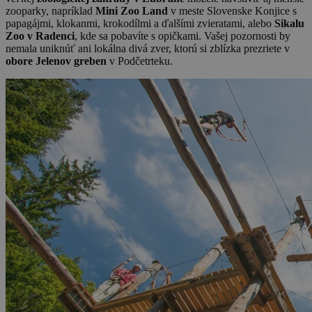
zooparky, napríklad
Mini Zoo Land
v meste Slovenske Konjice s
papagájmi, klokanmi, krokodílmi a ďalšími zvieratami, alebo
Sikalu
Zoo v Radenci
, kde sa pobavíte s opičkami. Vašej pozornosti by
nemala uniknúť ani lokálna divá zver, ktorú si zblízka prezriete v
obore Jelenov greben
v Podčetrteku.