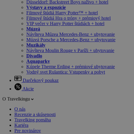
Düsseldorf: Backstreet Boys naživo + hotel
Výstavy a expozície
Filmové štúdiá Harry Potter™ + hotel
Filmové štúdiá Hra o tróny + prémiový hotel
VIP večer v Harry Potter štúdiách + hotel
Múzeá
Návšteva Múzea Mercedes-Benz + ubytovanie
Múzeá Porsche a Mercedes-Benz + ubytovanie
Muzikály
Návšteva Moulin Rouge v Paríži + ubytovanie
Divadlo
Aquaparky
Kúpele Therme Erding + prémiové ubytovanie
Vodný svet Rulantica: Vstupenky a pobyt
Darčekový poukaz
Akcie
O Travelkingu
O nás
Recenzie a skúsenosti
Travelking pomáha
Kariéra
Pre novinárov