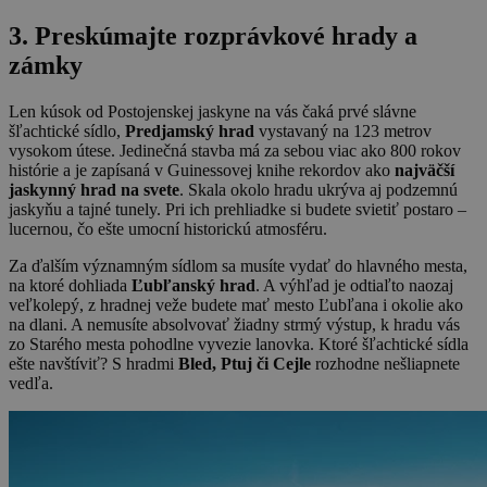
3. Preskúmajte rozprávkové hrady a
zámky
Len kúsok od Postojenskej jaskyne na vás čaká prvé slávne
šľachtické sídlo,
Predjamský hrad
vystavaný na 123 metrov
vysokom útese. Jedinečná stavba má za sebou viac ako 800 rokov
histórie a je zapísaná v Guinessovej knihe rekordov ako
najväčší
jaskynný hrad na svete
. Skala okolo hradu ukrýva aj podzemnú
jaskyňu a tajné tunely. Pri ich prehliadke si budete svietiť postaro –
lucernou, čo ešte umocní historickú atmosféru.
Za ďalším významným sídlom sa musíte vydať do hlavného mesta,
na ktoré dohliada
Ľubľanský hrad
. A výhľad je odtiaľto naozaj
veľkolepý, z hradnej veže budete mať mesto Ľubľana i okolie ako
na dlani. A nemusíte absolvovať žiadny strmý výstup, k hradu vás
zo Starého mesta pohodlne vyvezie lanovka. Ktoré šľachtické sídla
ešte navštíviť? S hradmi
Bled, Ptuj či Cejle
rozhodne nešliapnete
vedľa.