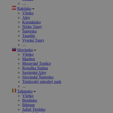
…
Rakúsko
Všetko
Alpy
Korutánsko
Nízke Taury
Štajersko
Tauplitz
Vysoké Taury
…
Slovinsko
Všetko
Maribor
Moravské Toplice
Rogaška Slatina
Savinjské Alpy
Slovinské Štajersko
Triglavský národný park
…
Taliansko
Všetko
Benátsko
Bibione
Južné Tirolsko