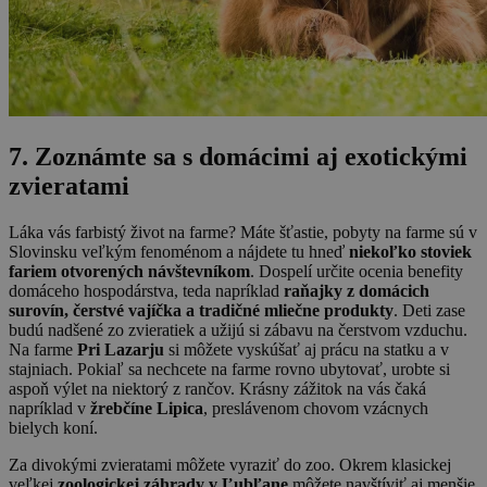
7. Zoznámte sa s domácimi aj exotickými
zvieratami
Láka vás farbistý život na farme? Máte šťastie, pobyty na farme sú v
Slovinsku veľkým fenoménom a nájdete tu hneď
niekoľko stoviek
fariem otvorených návštevníkom
. Dospelí určite ocenia benefity
domáceho hospodárstva, teda napríklad
raňajky z domácich
surovín, čerstvé vajíčka a tradičné mliečne produkty
. Deti zase
budú nadšené zo zvieratiek a užijú si zábavu na čerstvom vzduchu.
Na farme
Pri Lazarju
si môžete vyskúšať aj prácu na statku a v
stajniach. Pokiaľ sa nechcete na farme rovno ubytovať, urobte si
aspoň výlet na niektorý z rančov. Krásny zážitok na vás čaká
napríklad v
žrebčíne Lipica
, preslávenom chovom vzácnych
bielych koní.
Za divokými zvieratami môžete vyraziť do zoo. Okrem klasickej
veľkej
zoologickej záhrady v Ľubľane
môžete navštíviť aj menšie