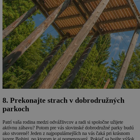
8. Prekonajte strach v dobrodružných
parkoch
Patrí vaša rodina medzi odvážlivcov a radi si spoločne užijete
aktívnu zábavu? Potom pre vás slovinské dobrodružné parky budú
ako stvorené! Jeden z najpopulárnejších na vás čaká pri krásnom
jazere Bohinj, po ktorom je aj pomenovaný. Pokiaľ sa bojíte výšok,