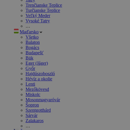
Trenčianske Teplice
Turčianske Teplice
Veľký Meder
Vysoké Tatry
…
Maďarsko
Všetko
Balaton
Bogács
Budapešť
Bük
Eger (Jáger)
Győr
Hajdúszoboszló
Hévíz a okolie
Lenti
Mezőkövesd
Miskolc
Mosonmagyaróvár
Šopron
Szentgotthárd
Sárvár
Zalakaros
…