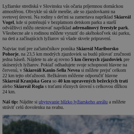
Lyžiarske strediská v Slovinsku vás očaria príjemnou domáckou
atmosférou. Obvykle sú skôr menšie, ale so zjazdovkami na
svetovej úrovni. Na rodiny s deťmi sa zameriava napríklad
Skiareál
Vogel
, kde si potrénujú v bezplatnom detskom parku a starší
odvážlivci môžu otestovať napríklad
adrenalínový freestyle park
.
Všeobecne ale s rodinou môžete vyraziť do akéhokoľvek ski parku,
na deti a začínajúcich lyžiarov sú všade skvele pripravení.
Najviac tratí pre začiatočníkov ponúka
Skiareál Mariborsko
Pohorje
, na 23,5 km modrých zjazdoviek sa budú pilovať zručnosti
jedna báseň. Nájdete tu ale aj rovno
5 km čiernych zjazdoviek
pre
skúsených lyžiarov. Pokiaľ odhadujete svoje schopnosti hlavne na
červenú, v
Skiareáli Kanin-Sella Nevea
si môžete prejsť celkom
22 km tejto obťažnosti. Bežkárom môžeme odporučiť hlavne
Skiareál Kranjska Gora
so
40 km upravených bežeckých tratí
alebo
Skiareál Rogla
s traťami rôznych úrovní s celkovou dĺžkou
24 km.
Náš tip:
Nájdite si
ubytovanie blízko lyžiarskeho areálu
a môžete
stráviť celú dovolenku na svahu.