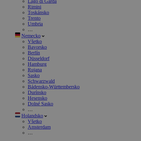
Lago di Garda
Rimini
Toskánsko
Trento
Umbria
…
Nemecko
Všetko
Bavorsko
Berlín
Düsseldorf
Hamburg
Rujana
Sasko
Schwarzwald
Bádensko-Württembersko
Durínsko
Hesensko
Dolné Sasko
…
Holandsko
Všetko
Amsterdam
…