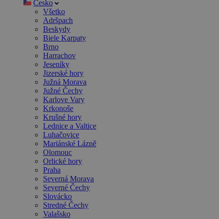
Česko
Všetko
Adršpach
Beskydy
Biele Karpaty
Brno
Harrachov
Jeseníky
Jizerské hory
Južná Morava
Južné Čechy
Karlove Vary
Krkonoše
Krušné hory
Lednice a Valtice
Luhačovice
Mariánské Lázně
Olomouc
Orlické hory
Praha
Severná Morava
Severné Čechy
Slovácko
Stredné Čechy
Valašsko