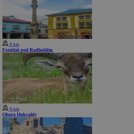
9 km
Frenštát pod Radhoštěm
9 km
Obora Hukvaldy