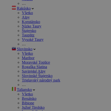
…
Rakúsko
Všetko
Alpy
Korutánsko
Nízke Taury
Štajersko
Tauplitz
Vysoké Taury
…
Slovinsko
Všetko
Maribor
Moravské Toplice
Rogaška Slatina
Savinjské Alpy
Slovinské Štajersko
Triglavský národný park
…
Taliansko
Všetko
Benátsko
Bibione
Južné Tirolsko