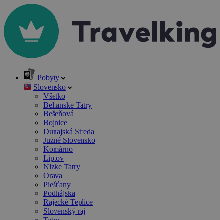
Pobyty
Slovensko
Všetko
Belianske Tatry
Bešeňová
Bojnice
Dunajská Streda
Južné Slovensko
Komárno
Liptov
Nízke Tatry
Orava
Piešťany
Podhájska
Rajecké Teplice
Slovenský raj
Tatry