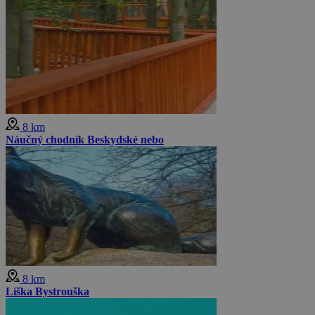
8 km
Náučný chodník Beskydské nebo
8 km
Líška Bystrouška