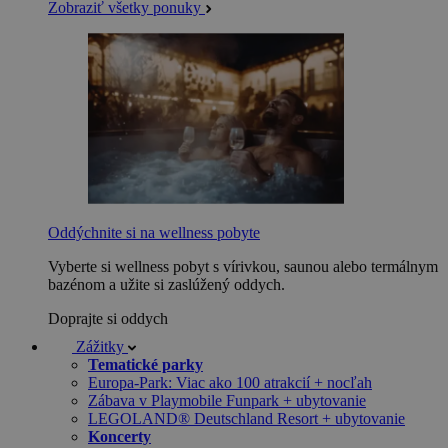
Zobraziť všetky ponuky
Oddýchnite si na wellness pobyte
Vyberte si wellness pobyt s vírivkou, saunou alebo termálnym
bazénom a užite si zaslúžený oddych.
Doprajte si oddych
Zážitky
Tematické parky
Europa-Park: Viac ako 100 atrakcií + nocľah
Zábava v Playmobile Funpark + ubytovanie
LEGOLAND® Deutschland Resort + ubytovanie
Koncerty