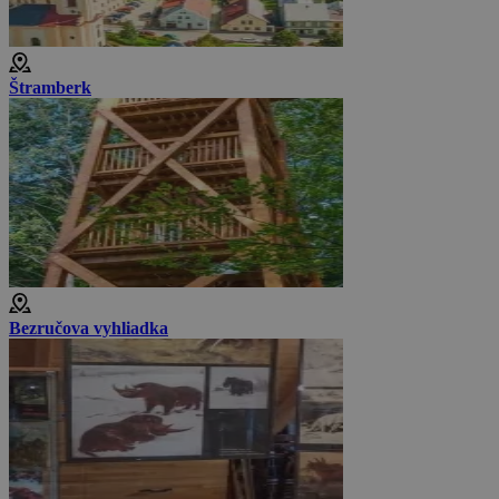
Štramberk
Bezručova vyhliadka