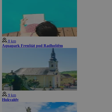
8 km
Aquapark Frenštát pod Radhoštěm
9 km
Hukvaldy