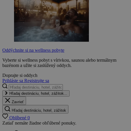
Oddýchnite si na wellness pobyte
Vyberte si wellness pobyt s vírivkou, saunou alebo termálnym
bazénom a užite si zaslúžený oddych.
Doprajte si oddych
Prihláste sa
Registrujte sa
Hľadaj destináciu, hotel, zážitok...
Zavrieť
Hľadaj destináciu, hotel, zážitok
Oblíbené
0
Zatiaľ nemáte žiadne obľúbené ponuky.