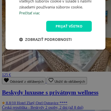
všetkých súborov cookie v súlade s našimi
zásadami používania súborov cookie.
Prečítať viac
PRIJAŤ VŠETKO
ZOBRAZIŤ PODROBNOSTI
125 €
Odstrániť z obľúbených
Uložiť do obľúbených
Beskydy luxusne s privátnym wellness
8.8/10
Hotel Zlatý Orel Ostravice ****
Česká republika - Beskydy
2 osoby, 2 dni (až 8 dní)