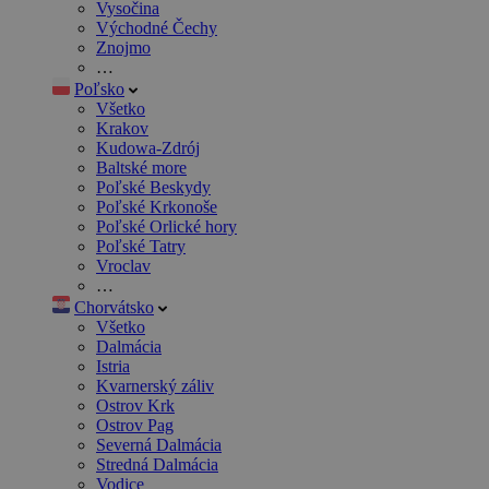
Vysočina
Východné Čechy
Znojmo
…
Poľsko
Všetko
Krakov
Kudowa-Zdrój
Baltské more
Poľské Beskydy
Poľské Krkonoše
Poľské Orlické hory
Poľské Tatry
Vroclav
…
Chorvátsko
Všetko
Dalmácia
Istria
Kvarnerský záliv
Ostrov Krk
Ostrov Pag
Severná Dalmácia
Stredná Dalmácia
Vodice