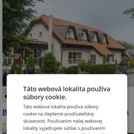
Táto webová lokalita používa
75 €
súbory cookie.
Odstrániť z obľúbených
Uložiť do obľúbených
Táto webová lokalita používa súbory
Beskydy so sektom aj kávou so zákuskom
cookie na zlepšenie používateľskej
skúsenosti. Používaním našej webovej
9.6/10
Hotel Na Skalkách
lokality vyjadrujete súhlas s používaním
Česká republika - Severná Morava
2 osoby, 2 dni (až 8 dní)