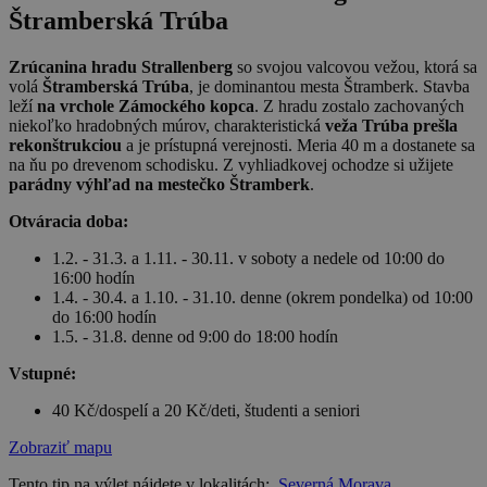
Štramberská Trúba
Zrúcanina hradu Strallenberg
so svojou valcovou vežou, ktorá sa
volá
Štramberská Trúba
, je dominantou mesta Štramberk. Stavba
leží
na vrchole Zámockého kopca
. Z hradu zostalo zachovaných
niekoľko hradobných múrov, charakteristická
veža Trúba prešla
rekonštrukciou
a je prístupná verejnosti. Meria 40 m a dostanete sa
na ňu po drevenom schodisku. Z vyhliadkovej ochodze si užijete
parádny výhľad na mestečko Štramberk
.
Otváracia doba:
1.2. - 31.3. a 1.11. - 30.11. v soboty a nedele od 10:00 do
16:00 hodín
1.4. - 30.4. a 1.10. - 31.10. denne (okrem pondelka) od 10:00
do 16:00 hodín
1.5. - 31.8. denne od 9:00 do 18:00 hodín
Vstupné:
40 Kč/dospelí a 20 Kč/deti, študenti a seniori
Zobraziť mapu
Tento tip na výlet nájdete v lokalitách:
Severná Morava
,