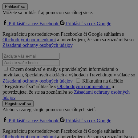
Prihlásiť sa
Môžete sa prihlásiť aj pomocou sociálnej siete:
Prihlásiť sa cez Facebook
Prihlásiť sa cez Google
Registráciou prostredníctvom Facebooku či Google súhlasím s
Obchodnými podmienkami
a potvrdzujem, že som sa zoznámil/a so
Zásadami ochrany osobných údajov
.
Chcem dostávať e-maily s pravidelnými informáciami o
novinkách, špeciálnych akciách a výhodách Travelkingu v súlade so
Zásadami ochrany osobných údajov
.
Kliknutím na tlačidlo
“Registrovať sa” súhlasíte s
Obchodnými podmienkami
a
potvrdzujete, že ste sa zoznámil/a so
Zásadami ochrany osobných
údajov
.
Registrovať sa
Alebo sa zaregistrujte pomocou sociálnych sietí:
Prihlásiť sa cez Facebook
Prihlásiť sa cez Google
Registráciou prostredníctvom Facebooku či Google súhlasím s
Obchodnými podmienkami
a potvrdzujem, že som sa zoznámil/a so