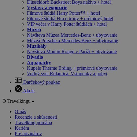
Düsseldorf: Backstreet Boys naživo + hotel
Výstavy a expozície
Filmové štúdiá Harry Potter™ + hotel
Filmové štúdiá Hra o tróny + prémiový hotel
VIP večer v Harry Potter štúdiách + hotel
Múzeá
Návšteva Múzea Mercedes-Benz + ubytovanie
Múzeá Porsche a Mercedes-Benz + ubytovanie
Muzikály
Návšteva Moulin Rouge v Paríži + ubytovanie
Divadlo
Aquaparky
Kúpele Therme Erding + prémiové ubytovanie
Vodný svet Rulantica: Vstupenky a pobyt
Darčekový poukaz
Akcie
O Travelkingu
O nás
Recenzie a skúsenosti
Travelking pomáha
Kariéra
Pre novinárov