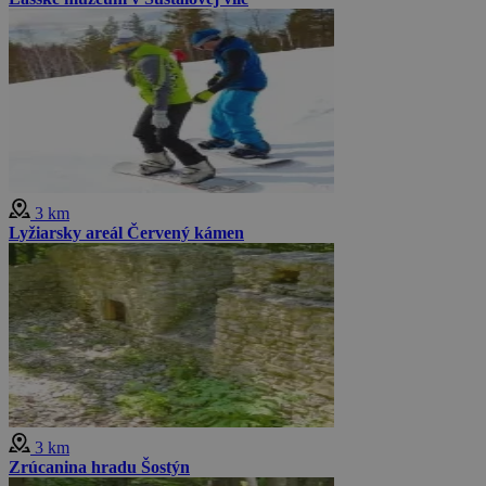
3 km
Lyžiarsky areál Červený kámen
3 km
Zrúcanina hradu Šostýn