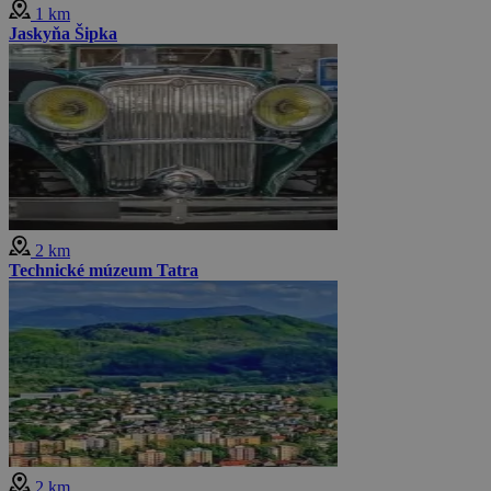
1 km
Jaskyňa Šipka
2 km
Technické múzeum Tatra
2 km