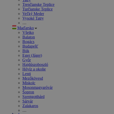
Trenčianske Teplice
Turčianske Teplice
Veľký Meder
Vysoké Tatry
…
Maďarsko
Všetko
Balaton
Bogács
Budapešť
Bük
Eger (Jáger)
Győr
Hajdúszoboszló
Hévíz a okolie
Lenti
Mezőkövesd
Miskolc
Mosonmagyaróvár
Šopron
Szentgotthárd
Sárvár
Zalakaros
…