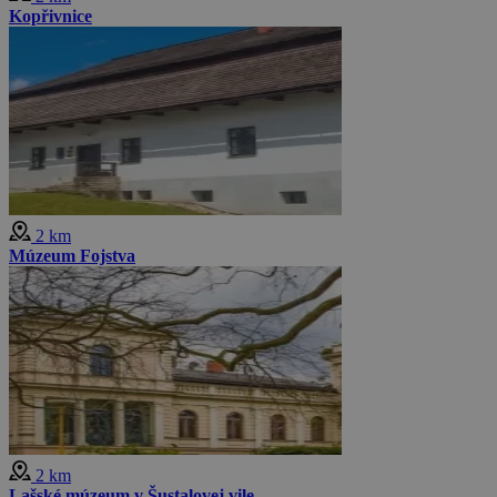
Kopřivnice
2 km
Múzeum Fojstva
2 km
Lašské múzeum v Šustalovej vile