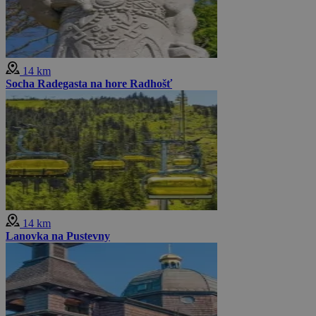
14 km
Socha Radegasta na hore Radhošť
14 km
Lanovka na Pustevny