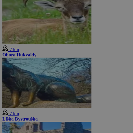
7 km
Obora Hukvaldy
7 km
Líška Bystrouška