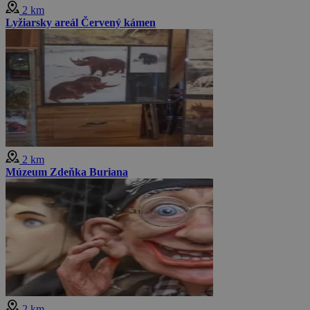
2 km
Lyžiarsky areál Červený kámen
2 km
Múzeum Zdeňka Buriana
2 km