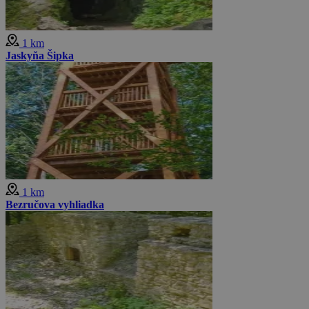
1 km
Jaskyňa Šipka
1 km
Bezručova vyhliadka