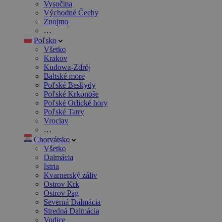
Vysočina
Východné Čechy
Znojmo
…
Poľsko
Všetko
Krakov
Kudowa-Zdrój
Baltské more
Poľské Beskydy
Poľské Krkonoše
Poľské Orlické hory
Poľské Tatry
Vroclav
…
Chorvátsko
Všetko
Dalmácia
Istria
Kvarnerský záliv
Ostrov Krk
Ostrov Pag
Severná Dalmácia
Stredná Dalmácia
Vodice