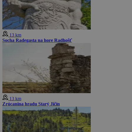
13 km
Socha Radegasta na hore Radhošť
13 km
Zrúcanina hradu Starý Jičín