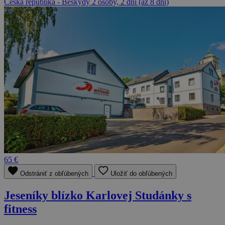
Česká republika - Beskydy
2 osoby, 2 dni (až 8 dní)
65 €
Odstrániť z obľúbených
Uložiť do obľúbených
Jeseníky blízko Karlovej Studánky s
fitness