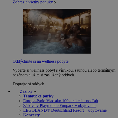
Zobraziť všetky ponuky
Oddýchnite si na wellness pobyte
Vyberte si wellness pobyt s vírivkou, saunou alebo termálnym
bazénom a užite si zaslúžený oddych.
Doprajte si oddych
Zážitky
Tematické parky
Europa-Park: Viac ako 100 atrakcií + nocľah
Zábava v Playmobile Funpark + ubytovanie
LEGOLAND® Deutschland Resort + ubytovanie
Koncerty