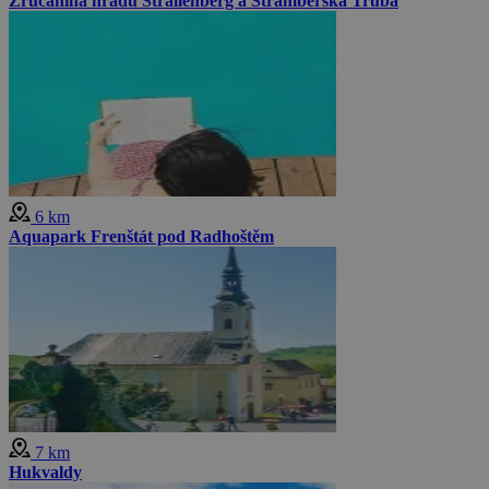
Zrúcanina hradu Strallenberg a Štramberská Trúba
6 km
Aquapark Frenštát pod Radhoštěm
7 km
Hukvaldy