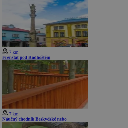
7 km
Frenštát pod Radhoštěm
7 km
Náučný chodník Beskydské nebo