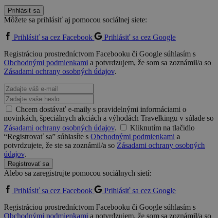
Prihlásiť sa
Môžete sa prihlásiť aj pomocou sociálnej siete:
Prihlásiť sa cez Facebook
Prihlásiť sa cez Google
Registráciou prostredníctvom Facebooku či Google súhlasím s
Obchodnými podmienkami
a potvrdzujem, že som sa zoznámil/a so
Zásadami ochrany osobných údajov
.
Chcem dostávať e-maily s pravidelnými informáciami o
novinkách, špeciálnych akciách a výhodách Travelkingu v súlade so
Zásadami ochrany osobných údajov
.
Kliknutím na tlačidlo
“Registrovať sa” súhlasíte s
Obchodnými podmienkami
a
potvrdzujete, že ste sa zoznámil/a so
Zásadami ochrany osobných
údajov
.
Registrovať sa
Alebo sa zaregistrujte pomocou sociálnych sietí:
Prihlásiť sa cez Facebook
Prihlásiť sa cez Google
Registráciou prostredníctvom Facebooku či Google súhlasím s
Obchodnými podmienkami
a potvrdzujem, že som sa zoznámil/a so