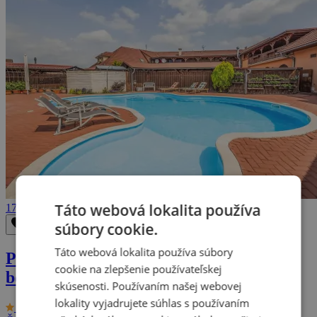
Táto webová lokalita používa
179 €
súbory cookie.
Odstrániť z obľúbených
Uložiť do obľúbených
Táto webová lokalita používa súbory
Pobyt blízko Olomouca s bazénom +
cookie na zlepšenie používateľskej
bowling
skúsenosti. Používaním našej webovej
lokality vyjadrujete súhlas s používaním
9.3/10
Hotel Aldo ***