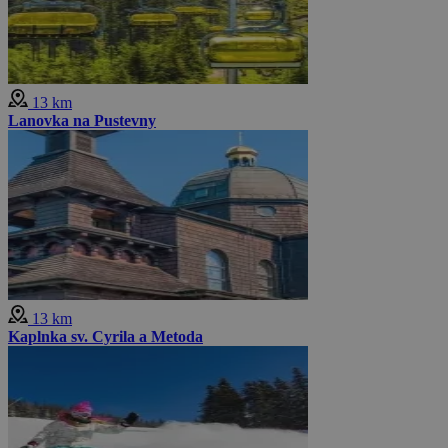
13 km
Lanovka na Pustevny
13 km
Kaplnka sv. Cyrila a Metoda