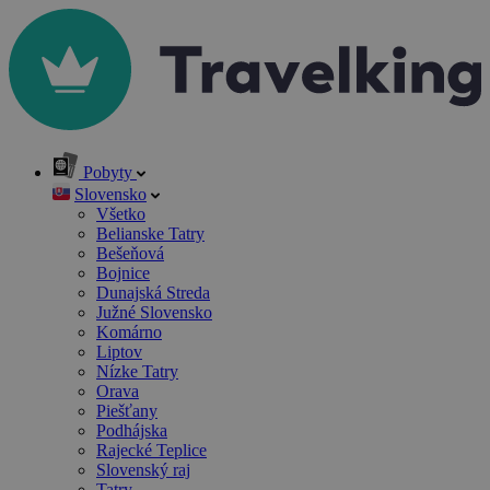
Pobyty
Slovensko
Všetko
Belianske Tatry
Bešeňová
Bojnice
Dunajská Streda
Južné Slovensko
Komárno
Liptov
Nízke Tatry
Orava
Piešťany
Podhájska
Rajecké Teplice
Slovenský raj
Tatry