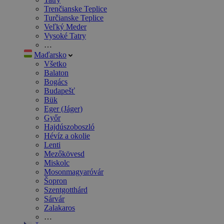
Trenčianske Teplice
Turčianske Teplice
Veľký Meder
Vysoké Tatry
…
Maďarsko
Všetko
Balaton
Bogács
Budapešť
Bük
Eger (Jáger)
Győr
Hajdúszoboszló
Hévíz a okolie
Lenti
Mezőkövesd
Miskolc
Mosonmagyaróvár
Šopron
Szentgotthárd
Sárvár
Zalakaros
…