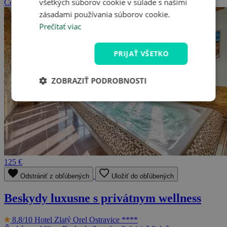
všetkých súborov cookie v súlade s našimi
Česká republika - Jeseníky
2 osoby, 3 dni (až 8 dní)
zásadami používania súborov cookie.
Prečítať viac
PRIJAŤ VŠETKO
ZOBRAZIŤ PODROBNOSTI
125 €
Odstrániť z obľúbených
Uložiť do obľúbených
Beskydy luxusne s privátnym wellness
8.8/10
Hotel Zlatý Orel Ostravice ****