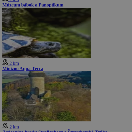
Múzeum bábok a Panoptikum
2 km
Minizoo Aqua Terra
2 km