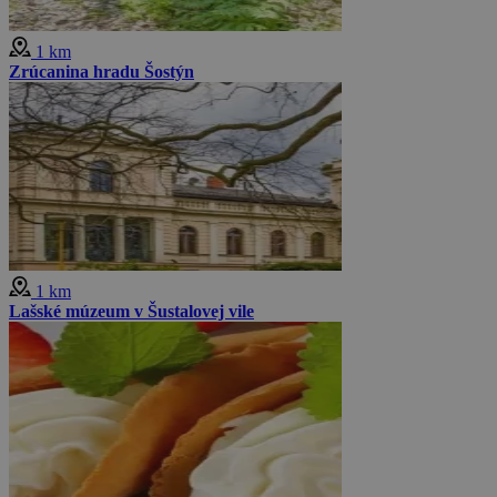
1 km
Zrúcanina hradu Šostýn
1 km
Lašské múzeum v Šustalovej vile