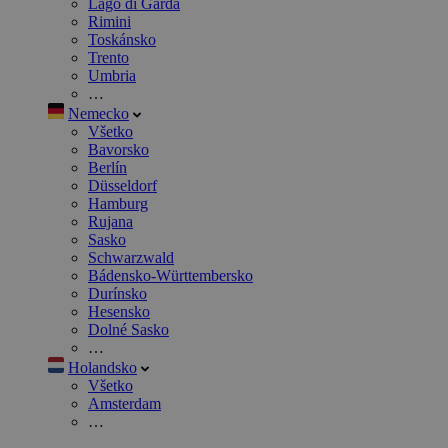
Lago di Garda
Rimini
Toskánsko
Trento
Umbria
…
Nemecko
Všetko
Bavorsko
Berlín
Düsseldorf
Hamburg
Rujana
Sasko
Schwarzwald
Bádensko-Württembersko
Durínsko
Hesensko
Dolné Sasko
…
Holandsko
Všetko
Amsterdam
…