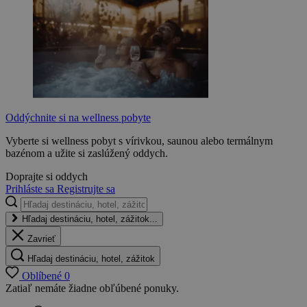
Oddýchnite si na wellness pobyte
Vyberte si wellness pobyt s vírivkou, saunou alebo termálnym
bazénom a užite si zaslúžený oddych.
Doprajte si oddych
Prihláste sa
Registrujte sa
Hľadaj destináciu, hotel, zážitok...
Zavrieť
Hľadaj destináciu, hotel, zážitok
Oblíbené
0
Zatiaľ nemáte žiadne obľúbené ponuky.