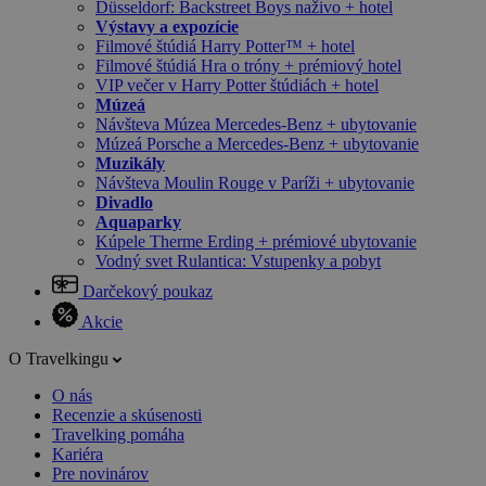
Düsseldorf: Backstreet Boys naživo + hotel
Výstavy a expozície
Filmové štúdiá Harry Potter™ + hotel
Filmové štúdiá Hra o tróny + prémiový hotel
VIP večer v Harry Potter štúdiách + hotel
Múzeá
Návšteva Múzea Mercedes-Benz + ubytovanie
Múzeá Porsche a Mercedes-Benz + ubytovanie
Muzikály
Návšteva Moulin Rouge v Paríži + ubytovanie
Divadlo
Aquaparky
Kúpele Therme Erding + prémiové ubytovanie
Vodný svet Rulantica: Vstupenky a pobyt
Darčekový poukaz
Akcie
O Travelkingu
O nás
Recenzie a skúsenosti
Travelking pomáha
Kariéra
Pre novinárov