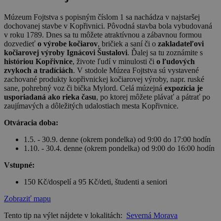
Múzeum Fojtstva s popisným číslom 1 sa nachádza v najstaršej
dochovanej stavbe v Kopřivnici. Pôvodná stavba bola vybudovaná
v roku 1789. Dnes sa tu môžete atraktívnou a zábavnou formou
dozvedieť
o výrobe kočiarov
, bričiek a saní či o
zakladateľovi
kočiarovej výroby Ignácovi Šustalovi
. Ďalej sa tu zoznámite s
históriou Kopřivnice
, živote ľudí v minulosti či
o ľudových
zvykoch a tradíciách
. V stodole Múzea Fojtstva sú vystavené
zachované produkty kopřivnickej kočiarovej výroby, napr. ruské
sane, pohrebný voz či bička Mylord. Celá múzejná
expozícia je
usporiadaná ako rieka času
, po ktorej môžete plávať a pátrať po
zaujímavých a dôležitých udalostiach mesta Kopřivnice.
Otváracia doba:
1.5. - 30.9. denne (okrem pondelka) od 9:00 do 17:00 hodín
1.10. - 30.4. denne (okrem pondelka) od 9:00 do 16:00 hodín
Vstupné:
150 Kč/dospelí a 95 Kč/deti, študenti a seniori
Zobraziť mapu
Tento tip na výlet nájdete v lokalitách:
Severná Morava