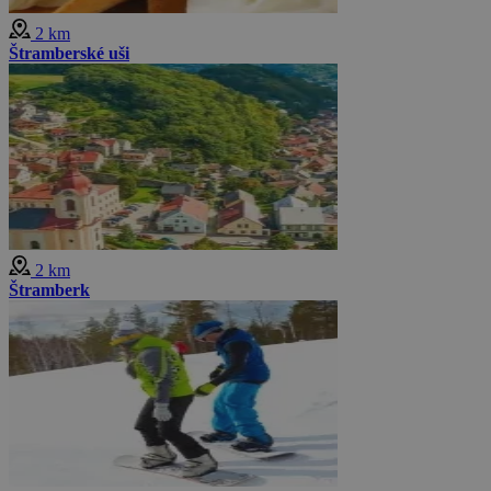
2 km
Štramberské uši
2 km
Štramberk