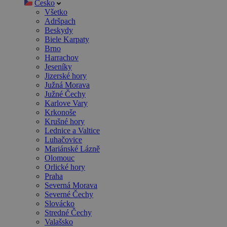
Česko
Všetko
Adršpach
Beskydy
Biele Karpaty
Brno
Harrachov
Jeseníky
Jizerské hory
Južná Morava
Južné Čechy
Karlove Vary
Krkonoše
Krušné hory
Lednice a Valtice
Luhačovice
Mariánské Lázně
Olomouc
Orlické hory
Praha
Severná Morava
Severné Čechy
Slovácko
Stredné Čechy
Valašsko