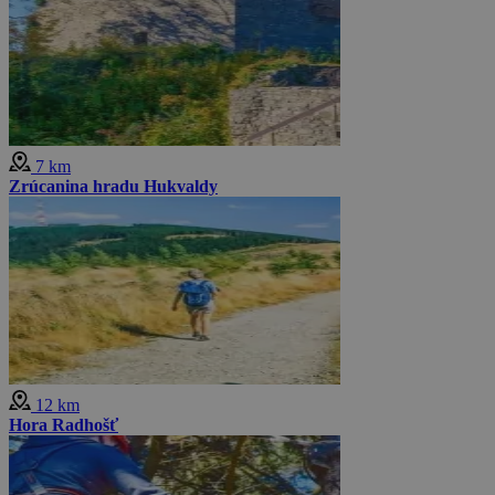
7 km
Zrúcanina hradu Hukvaldy
12 km
Hora Radhošť