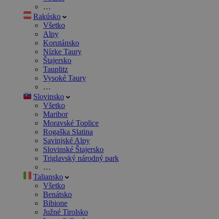
…
Rakúsko
Všetko
Alpy
Korutánsko
Nízke Taury
Štajersko
Tauplitz
Vysoké Taury
…
Slovinsko
Všetko
Maribor
Moravské Toplice
Rogaška Slatina
Savinjské Alpy
Slovinské Štajersko
Triglavský národný park
…
Taliansko
Všetko
Benátsko
Bibione
Južné Tirolsko