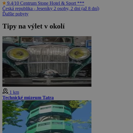
9.4/10
Centrum Stone Hotel & Sport ***
Česká republika - Jeseníky
2 osoby, 2 dni (až 8 dní)
Ďalšie pobyty
Tipy na výlet v okolí
1 km
Technické múzeum Tatra