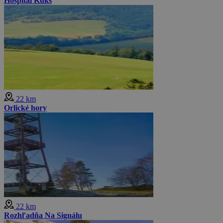
Hospital Kuks
22 km
Orlické hory
22 km
Rozhľadňa Na Signálu