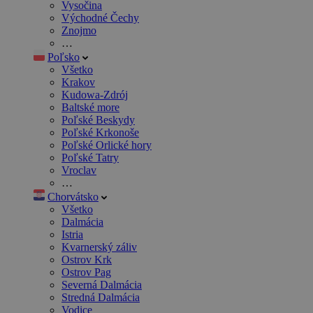
Vysočina
Východné Čechy
Znojmo
…
Poľsko
Všetko
Krakov
Kudowa-Zdrój
Baltské more
Poľské Beskydy
Poľské Krkonoše
Poľské Orlické hory
Poľské Tatry
Vroclav
…
Chorvátsko
Všetko
Dalmácia
Istria
Kvarnerský záliv
Ostrov Krk
Ostrov Pag
Severná Dalmácia
Stredná Dalmácia
Vodice