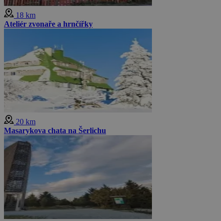
18 km
Ateliér zvonaře a hrnčířky
20 km
Masarykova chata na Šerlichu