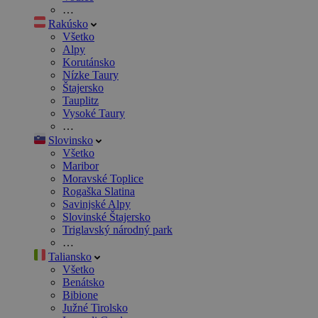
…
Rakúsko
Všetko
Alpy
Korutánsko
Nízke Taury
Štajersko
Tauplitz
Vysoké Taury
…
Slovinsko
Všetko
Maribor
Moravské Toplice
Rogaška Slatina
Savinjské Alpy
Slovinské Štajersko
Triglavský národný park
…
Taliansko
Všetko
Benátsko
Bibione
Južné Tirolsko