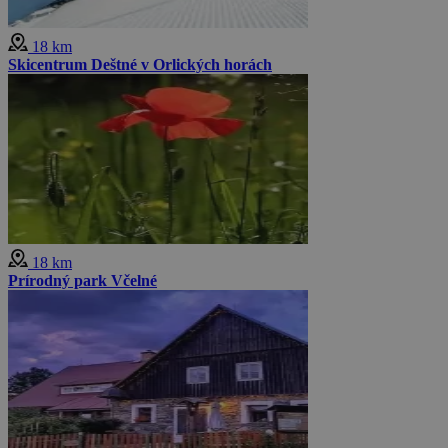
18 km
Skicentrum Deštné v Orlických horách
18 km
Prírodný park Včelné