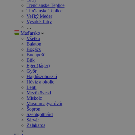
Trenčianske Teplice
Turčianske Teplice
Veľký Meder
Vysoké Tatry
…
Maďarsko
Všetko
Balaton
Bogács
Budapešť
Bük
Eger (Jáger)
Győr
Hajdúszoboszló
Hévíz a okolie
Lenti
Mezőkövesd
Miskolc
Mosonmagyaróvár
Šopron
Szentgotthárd
Sárvár
Zalakaros
…