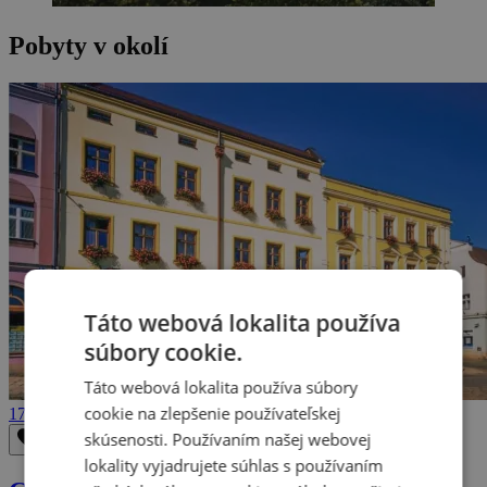
Pobyty v okolí
Táto webová lokalita používa
súbory cookie.
Táto webová lokalita používa súbory
cookie na zlepšenie používateľskej
179 €
skúsenosti. Používaním našej webovej
Odstrániť z obľúbených
Uložiť do obľúbených
lokality vyjadrujete súhlas s používaním