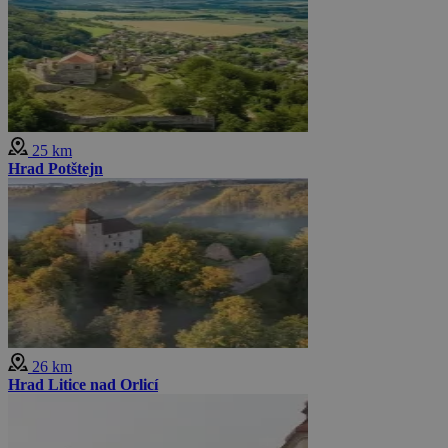
25 km
Hrad Potštejn
26 km
Hrad Litice nad Orlicí