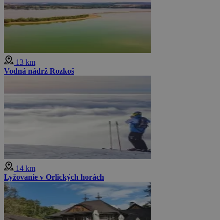
13 km
Vodná nádrž Rozkoš
14 km
Lyžovanie v Orlických horách