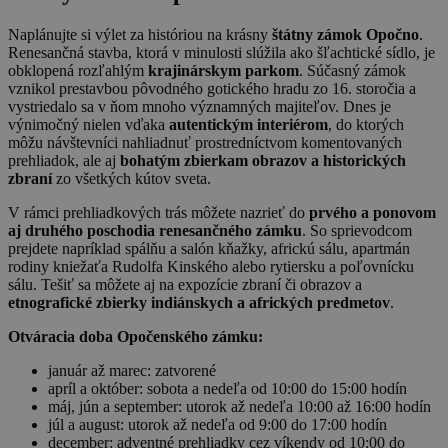
Naplánujte si výlet za históriou na krásny
štátny zámok Opočno
.
Renesančná stavba, ktorá v minulosti slúžila ako šľachtické sídlo, je
obklopená rozľahlým
krajinárskym parkom
. Súčasný zámok
vznikol prestavbou pôvodného gotického hradu zo 16. storočia a
vystriedalo sa v ňom mnoho významných majiteľov. Dnes je
výnimočný nielen vďaka
autentickým interiérom
, do ktorých
môžu návštevníci nahliadnuť prostredníctvom komentovaných
prehliadok, ale aj
bohatým zbierkam obrazov a historických
zbraní
zo všetkých kútov sveta.
V rámci prehliadkových trás môžete nazrieť do
prvého a ponovom
aj druhého poschodia renesančného zámku
. So sprievodcom
prejdete napríklad spálňu a salón kňažky, africkú sálu, apartmán
rodiny kniežaťa Rudolfa Kinského alebo rytiersku a poľovnícku
sálu. Tešiť sa môžete aj na expozície zbraní či obrazov a
etnografické zbierky indiánskych a afrických predmetov
.
Otváracia doba Opočenského zámku:
január až marec: zatvorené
apríl a október: sobota a nedeľa od 10:00 do 15:00 hodín
máj, jún a september: utorok až nedeľa 10:00 až 16:00 hodín
júl a august: utorok až nedeľa od 9:00 do 17:00 hodín
december: adventné prehliadky cez víkendy od 10:00 do