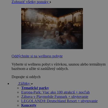
Zobraziť všetky ponuky
Oddýchnite si na wellness pobyte
Vyberte si wellness pobyt s vírivkou, saunou alebo termálnym
bazénom a užite si zaslúžený oddych.
Doprajte si oddych
Zážitky
Tematické parky
Europa-Park: Viac ako 100 atrakcií + nocľah
Zábava v Playmobile Funpark + ubytovanie
LEGOLAND® Deutschland Resort + ubytovanie
Koncerty