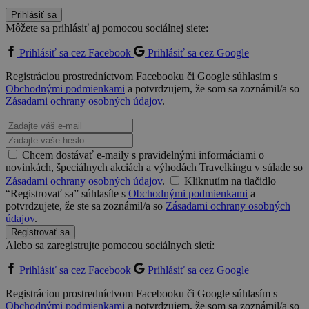
Prihlásiť sa
Môžete sa prihlásiť aj pomocou sociálnej siete:
Prihlásiť sa cez Facebook
Prihlásiť sa cez Google
Registráciou prostredníctvom Facebooku či Google súhlasím s
Obchodnými podmienkami
a potvrdzujem, že som sa zoznámil/a so
Zásadami ochrany osobných údajov
.
Chcem dostávať e-maily s pravidelnými informáciami o
novinkách, špeciálnych akciách a výhodách Travelkingu v súlade so
Zásadami ochrany osobných údajov
.
Kliknutím na tlačidlo
“Registrovať sa” súhlasíte s
Obchodnými podmienkami
a
potvrdzujete, že ste sa zoznámil/a so
Zásadami ochrany osobných
údajov
.
Registrovať sa
Alebo sa zaregistrujte pomocou sociálnych sietí:
Prihlásiť sa cez Facebook
Prihlásiť sa cez Google
Registráciou prostredníctvom Facebooku či Google súhlasím s
Obchodnými podmienkami
a potvrdzujem, že som sa zoznámil/a so