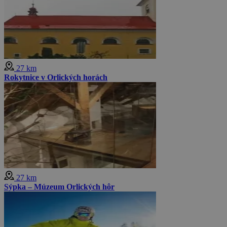
27 km
Rokytnice v Orlických horách
27 km
Sýpka – Múzeum Orlických hôr