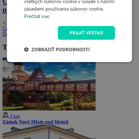
CHKO Broumovsko a Adršpach s
všetkých súborov cookie v súlade s našimi
zásadami používania súborov cookie.
múzeom + golf
Prečítať viac
9.3/10
Hotel Praha ***
Česká republika - Broumovsko
2 osoby, 3 dni (až 8 dní)
PRIJAŤ VŠETKO
Ďalšie pobyty
Tipy na výlet v okolí
ZOBRAZIŤ PODROBNOSTI
9 km
Zámok Nové Město nad Metují