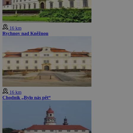
16 km
Rychnov nad Kněžnou
16 km
Chodník „Bylo nás pět“