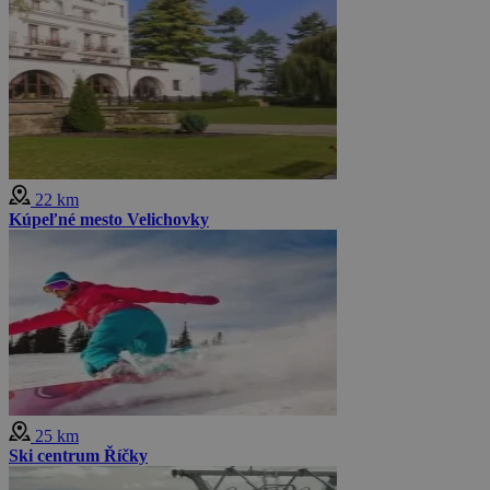
22 km
Kúpeľné mesto Velichovky
25 km
Ski centrum Říčky