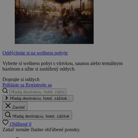
Oddýchnite si na wellness pobyte
Vyberte si wellness pobyt s vírivkou, saunou alebo termálnym
bazénom a užite si zaslúžený oddych.
Doprajte si oddych
Prihláste sa
Registrujte sa
Hľadaj destináciu, hotel, zážitok...
Zavrieť
Hľadaj destináciu, hotel, zážitok
Oblíbené
0
Zatiaľ nemáte žiadne obľúbené ponuky.