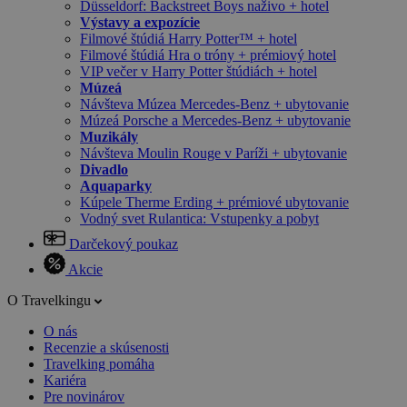
Düsseldorf: Backstreet Boys naživo + hotel
Výstavy a expozície
Filmové štúdiá Harry Potter™ + hotel
Filmové štúdiá Hra o tróny + prémiový hotel
VIP večer v Harry Potter štúdiách + hotel
Múzeá
Návšteva Múzea Mercedes-Benz + ubytovanie
Múzeá Porsche a Mercedes-Benz + ubytovanie
Muzikály
Návšteva Moulin Rouge v Paríži + ubytovanie
Divadlo
Aquaparky
Kúpele Therme Erding + prémiové ubytovanie
Vodný svet Rulantica: Vstupenky a pobyt
Darčekový poukaz
Akcie
O Travelkingu
O nás
Recenzie a skúsenosti
Travelking pomáha
Kariéra
Pre novinárov