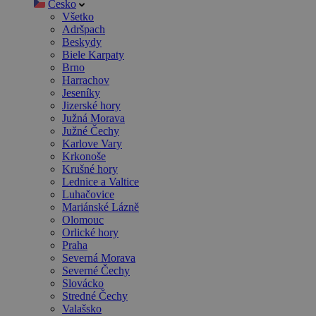
Česko
Všetko
Adršpach
Beskydy
Biele Karpaty
Brno
Harrachov
Jeseníky
Jizerské hory
Južná Morava
Južné Čechy
Karlove Vary
Krkonoše
Krušné hory
Lednice a Valtice
Luhačovice
Mariánské Lázně
Olomouc
Orlické hory
Praha
Severná Morava
Severné Čechy
Slovácko
Stredné Čechy
Valašsko