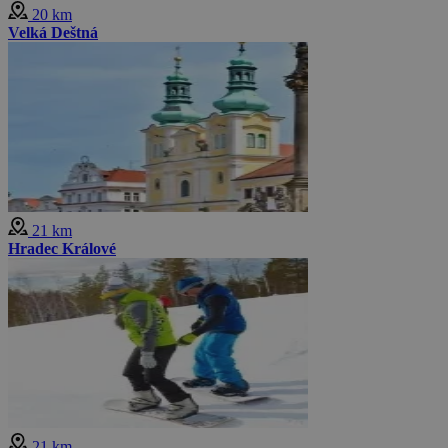
20 km
Velká Deštná
21 km
Hradec Králové
21 km