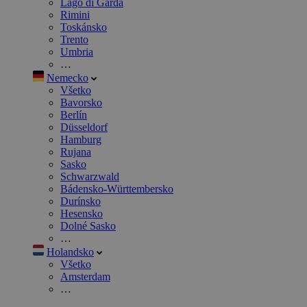
Lago di Garda
Rimini
Toskánsko
Trento
Umbria
…
Nemecko
Všetko
Bavorsko
Berlín
Düsseldorf
Hamburg
Rujana
Sasko
Schwarzwald
Bádensko-Württembersko
Durínsko
Hesensko
Dolné Sasko
…
Holandsko
Všetko
Amsterdam
…