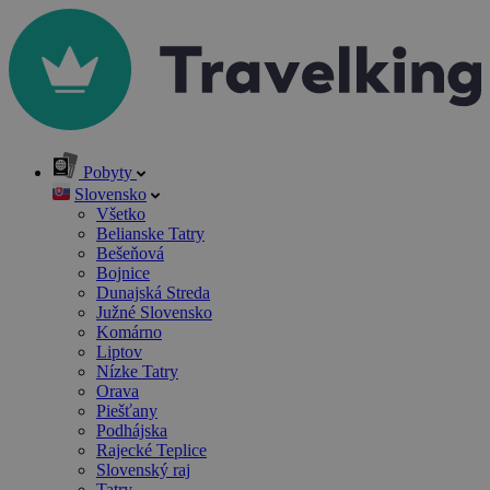
Pobyty
Slovensko
Všetko
Belianske Tatry
Bešeňová
Bojnice
Dunajská Streda
Južné Slovensko
Komárno
Liptov
Nízke Tatry
Orava
Piešťany
Podhájska
Rajecké Teplice
Slovenský raj
Tatry