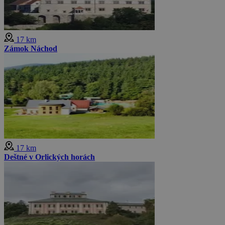
17 km
Zámok Náchod
17 km
Deštné v Orlických horách