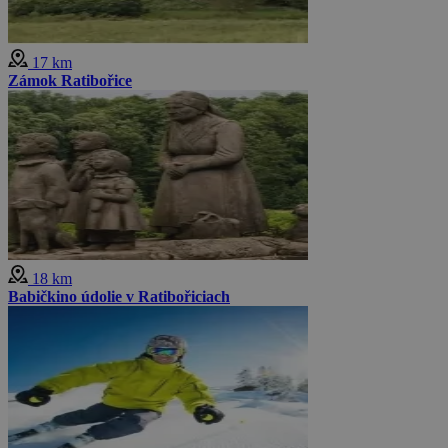
17 km
Zámok Ratibořice
18 km
Babičkino údolie v Ratibořiciach