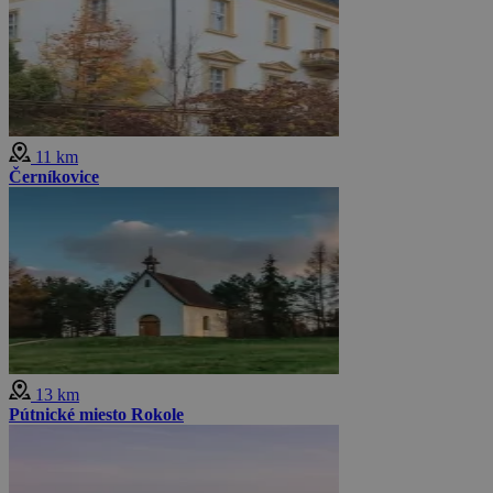
11 km
Černíkovice
13 km
Pútnické miesto Rokole