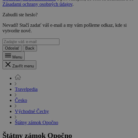
Zásadami ochrany osobných údajov
.
Zabudli ste heslo?
Nevadí! Stačí zadať váš e-mail a my vám pošleme odkaz, kde si
vytvoríte nové.
Odoslať
Back
Menu
Zavřít menu
Travelpedia
Česko
Východné Čechy
Štátny zámok Opočno
Štátny zámok Opočno