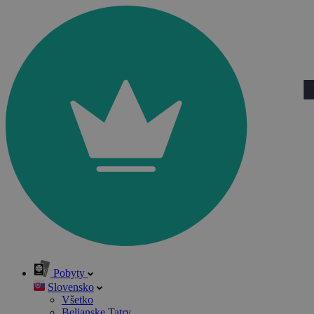
Pobyty
Slovensko
Všetko
Belianske Tatry