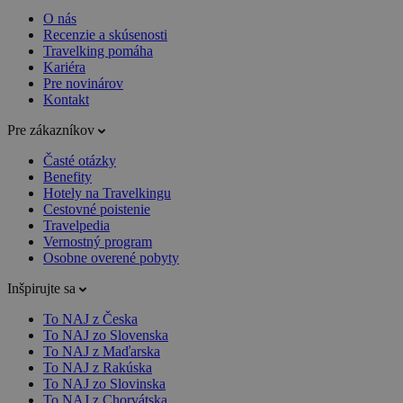
O nás
Recenzie a skúsenosti
Travelking pomáha
Kariéra
Pre novinárov
Kontakt
Pre zákazníkov
Časté otázky
Benefity
Hotely na Travelkingu
Cestovné poistenie
Travelpedia
Vernostný program
Osobne overené pobyty
Inšpirujte sa
To NAJ z Česka
To NAJ zo Slovenska
To NAJ z Maďarska
To NAJ z Rakúska
To NAJ zo Slovinska
To NAJ z Chorvátska