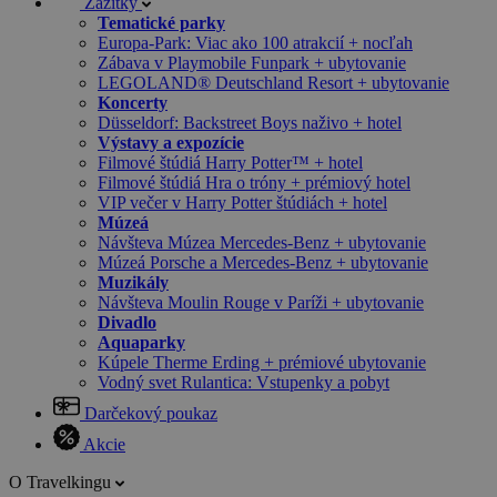
Zážitky
Tematické parky
Europa-Park: Viac ako 100 atrakcií + nocľah
Zábava v Playmobile Funpark + ubytovanie
LEGOLAND® Deutschland Resort + ubytovanie
Koncerty
Düsseldorf: Backstreet Boys naživo + hotel
Výstavy a expozície
Filmové štúdiá Harry Potter™ + hotel
Filmové štúdiá Hra o tróny + prémiový hotel
VIP večer v Harry Potter štúdiách + hotel
Múzeá
Návšteva Múzea Mercedes-Benz + ubytovanie
Múzeá Porsche a Mercedes-Benz + ubytovanie
Muzikály
Návšteva Moulin Rouge v Paríži + ubytovanie
Divadlo
Aquaparky
Kúpele Therme Erding + prémiové ubytovanie
Vodný svet Rulantica: Vstupenky a pobyt
Darčekový poukaz
Akcie
O Travelkingu