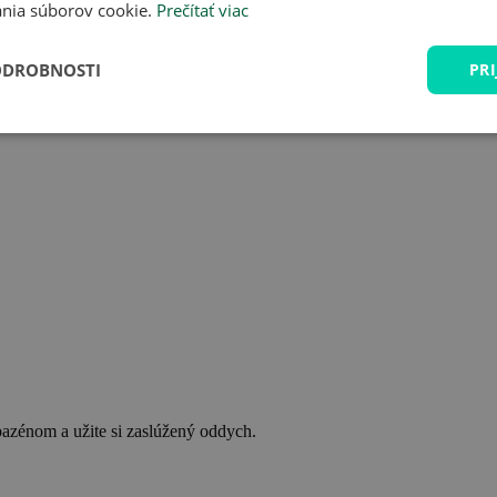
nia súborov cookie.
Prečítať viac
ODROBNOSTI
PRI
bazénom a užite si zaslúžený oddych.