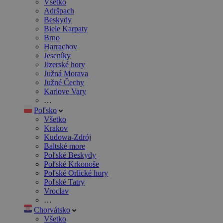
Všetko
Adršpach
Beskydy
Biele Karpaty
Brno
Harrachov
Jeseníky
Jizerské hory
Južná Morava
Južné Čechy
Karlove Vary
…
Poľsko
Všetko
Krakov
Kudowa-Zdrój
Baltské more
Poľské Beskydy
Poľské Krkonoše
Poľské Orlické hory
Poľské Tatry
Vroclav
…
Chorvátsko
Všetko