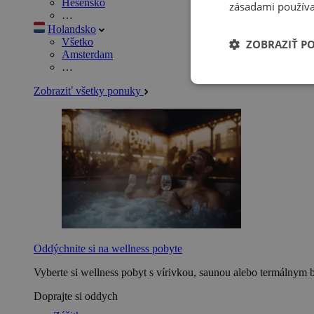
Hesensko
zásadami používa
…
Holandsko
Všetko
ZOBRAZIŤ P
Amsterdam
…
Zobraziť všetky ponuky
Oddýchnite si na wellness pobyte
Vyberte si wellness pobyt s vírivkou, saunou alebo termálnym 
Doprajte si oddych