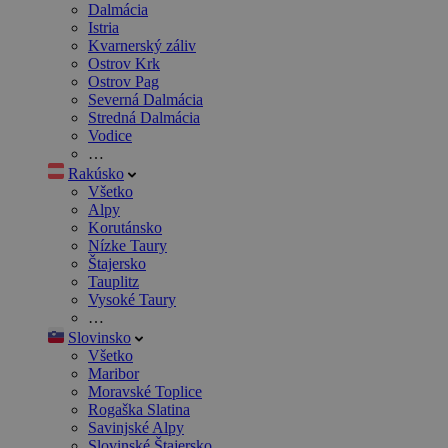
Dalmácia
Istria
Kvarnerský záliv
Ostrov Krk
Ostrov Pag
Severná Dalmácia
Stredná Dalmácia
Vodice
…
Rakúsko
Všetko
Alpy
Korutánsko
Nízke Taury
Štajersko
Tauplitz
Vysoké Taury
…
Slovinsko
Všetko
Maribor
Moravské Toplice
Rogaška Slatina
Savinjské Alpy
Slovinské Štajersko