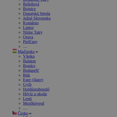
Bešeňová
Bojnice
Dunajská Streda
Južné Slovensko
Komárno
Liptov
Nízke Tatry
Orava
Piešťany
…
Maďarsko
Všetko
Balaton
Bogács
Budapešť
Bük
Eger (Jáger)
Győr
Hajdúszoboszló
Hévíz a okolie
Lenti
Mezőkövesd
…
Česko