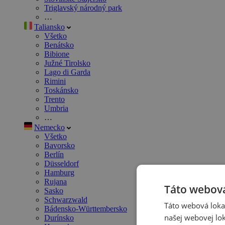
Triglavský národný park
…
Taliansko
Všetko
Benátsko
Bibione
Južné Tirolsko
Lago di Garda
Rimini
Toskánsko
Trento
Umbria
…
Nemecko
Všetko
Bavorsko
Berlín
Düsseldorf
Hamburg
Rujana
Táto webová
Sasko
Schwarzwald
Táto webová lokal
Bádensko-Württembersko
našej webovej lok
Durínsko