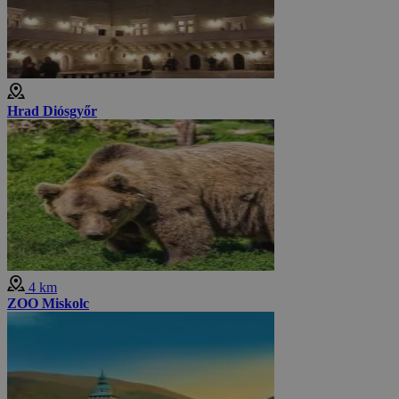
Hrad Diósgyőr
4 km
ZOO Miskolc