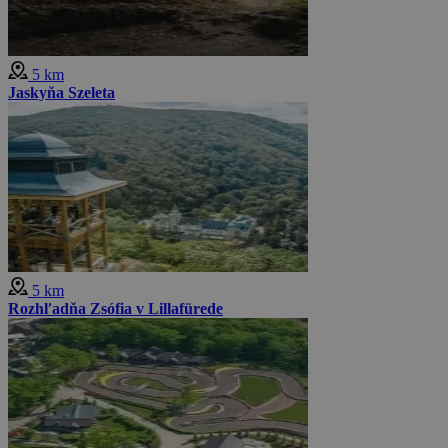
5 km
Jaskyňa Szeleta
5 km
Rozhľadňa Zsófia v Lillafürede