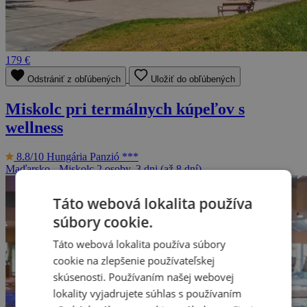
179 €
Odstrániť z obľúbených
Uložiť do obľúbených
Miskolc pri termálnych kúpeľov s
wellness
8.8/10
Hungária Panzió ***
Maďarsko - Miskolc
2 osoby, 3 dni (až 8 dní)
Táto webová lokalita používa
súbory cookie.
Táto webová lokalita používa súbory
cookie na zlepšenie používateľskej
skúsenosti. Používaním našej webovej
lokality vyjadrujete súhlas s používaním