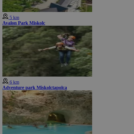
5 km
Avalon Park Miskolc
6 km
Adventure park Miskolctapolca