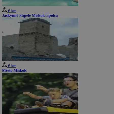
6 km
Jaskynné kúpele Miskolctapolca
6 km
Mesto Miskolc