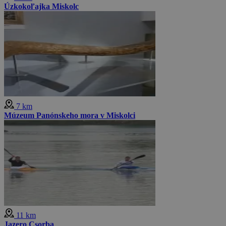
Úzkokoľajka Miskolc
7 km
Múzeum Panónskeho mora v Miskolci
11 km
Jazero Csorba