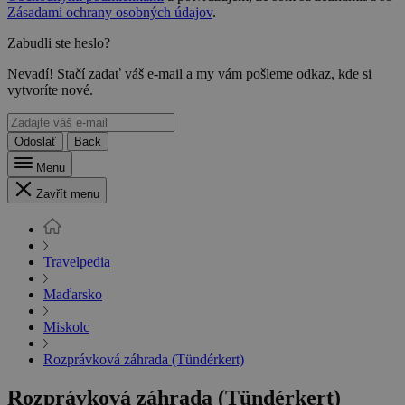
Zásadami ochrany osobných údajov
.
Zabudli ste heslo?
Nevadí! Stačí zadať váš e-mail a my vám pošleme odkaz, kde si
vytvoríte nové.
Odoslať
Back
Menu
Zavřít menu
Travelpedia
Maďarsko
Miskolc
Rozprávková záhrada (Tündérkert)
Rozprávková záhrada (Tündérkert)