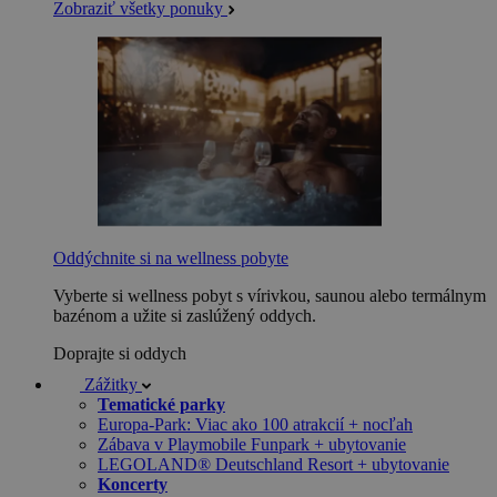
Zobraziť všetky ponuky
Oddýchnite si na wellness pobyte
Vyberte si wellness pobyt s vírivkou, saunou alebo termálnym
bazénom a užite si zaslúžený oddych.
Doprajte si oddych
Zážitky
Tematické parky
Europa-Park: Viac ako 100 atrakcií + nocľah
Zábava v Playmobile Funpark + ubytovanie
LEGOLAND® Deutschland Resort + ubytovanie
Koncerty