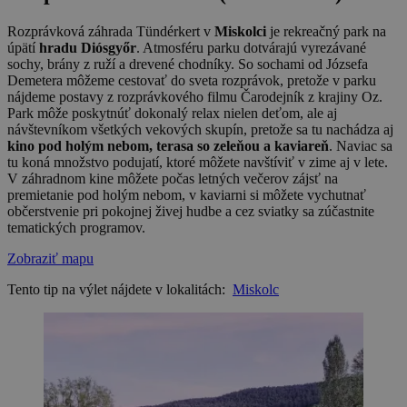
Rozprávková záhrada Tündérkert v
Miskolci
je rekreačný park na
úpätí
hradu Diósgyőr
. Atmosféru parku dotvárajú vyrezávané
sochy, brány z ruží a drevené chodníky. So sochami od Józsefa
Demetera môžeme cestovať do sveta rozprávok, pretože v parku
nájdeme postavy z rozprávkového filmu Čarodejník z krajiny Oz.
Park môže poskytnúť dokonalý relax nielen deťom, ale aj
návštevníkom všetkých vekových skupín, pretože sa tu nachádza aj
kino pod holým nebom, terasa so zeleňou a kaviareň
. Naviac sa
tu koná množstvo podujatí, ktoré môžete navštíviť v zime aj v lete.
V záhradnom kine môžete počas letných večerov zájsť na
premietanie pod holým nebom, v kaviarni si môžete vychutnať
občerstvenie pri pokojnej živej hudbe a cez sviatky sa zúčastnite
tematických programov.
Zobraziť mapu
Tento tip na výlet nájdete v lokalitách:
Miskolc