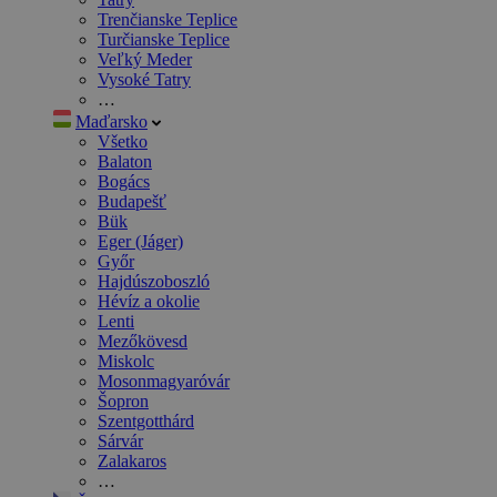
Trenčianske Teplice
Turčianske Teplice
Veľký Meder
Vysoké Tatry
…
Maďarsko
Všetko
Balaton
Bogács
Budapešť
Bük
Eger (Jáger)
Győr
Hajdúszoboszló
Hévíz a okolie
Lenti
Mezőkövesd
Miskolc
Mosonmagyaróvár
Šopron
Szentgotthárd
Sárvár
Zalakaros
…