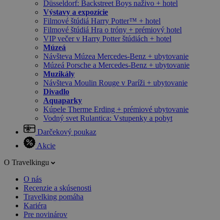
Düsseldorf: Backstreet Boys naživo + hotel
Výstavy a expozície
Filmové štúdiá Harry Potter™ + hotel
Filmové štúdiá Hra o tróny + prémiový hotel
VIP večer v Harry Potter štúdiách + hotel
Múzeá
Návšteva Múzea Mercedes-Benz + ubytovanie
Múzeá Porsche a Mercedes-Benz + ubytovanie
Muzikály
Návšteva Moulin Rouge v Paríži + ubytovanie
Divadlo
Aquaparky
Kúpele Therme Erding + prémiové ubytovanie
Vodný svet Rulantica: Vstupenky a pobyt
Darčekový poukaz
Akcie
O Travelkingu
O nás
Recenzie a skúsenosti
Travelking pomáha
Kariéra
Pre novinárov