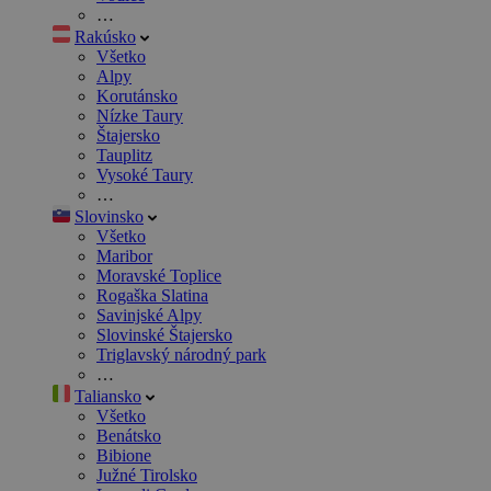
…
Rakúsko
Všetko
Alpy
Korutánsko
Nízke Taury
Štajersko
Tauplitz
Vysoké Taury
…
Slovinsko
Všetko
Maribor
Moravské Toplice
Rogaška Slatina
Savinjské Alpy
Slovinské Štajersko
Triglavský národný park
…
Taliansko
Všetko
Benátsko
Bibione
Južné Tirolsko