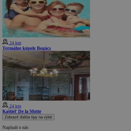
24 km
Termálne kúpele Bogács
24 km
Kaštieľ De la Motte
Zobraziť ďalšie tipy na výlet
Napísali o nás