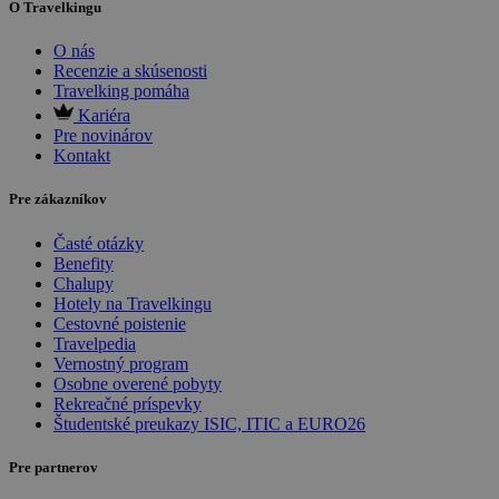
O Travelkingu
O nás
Recenzie a skúsenosti
Travelking pomáha
Kariéra
Pre novinárov
Kontakt
Pre zákazníkov
Časté otázky
Benefity
Chalupy
Hotely na Travelkingu
Cestovné poistenie
Travelpedia
Vernostný program
Osobne overené pobyty
Rekreačné príspevky
Študentské preukazy ISIC, ITIC a EURO26
Pre partnerov