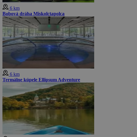
6 km
Bobová dráha Miskolctapolca
6 km
Termálne kúpele Ellipsum Adventure