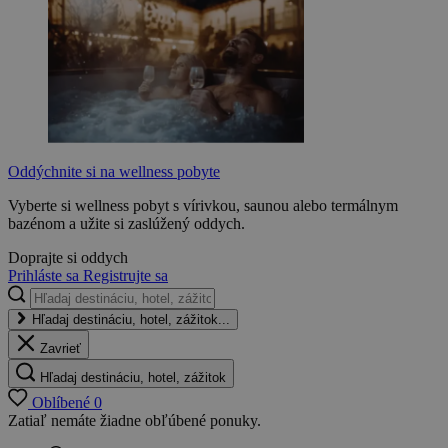
Oddýchnite si na wellness pobyte
Vyberte si wellness pobyt s vírivkou, saunou alebo termálnym
bazénom a užite si zaslúžený oddych.
Doprajte si oddych
Prihláste sa
Registrujte sa
Hľadaj destináciu, hotel, zážitok...
Zavrieť
Hľadaj destináciu, hotel, zážitok
Oblíbené
0
Zatiaľ nemáte žiadne obľúbené ponuky.