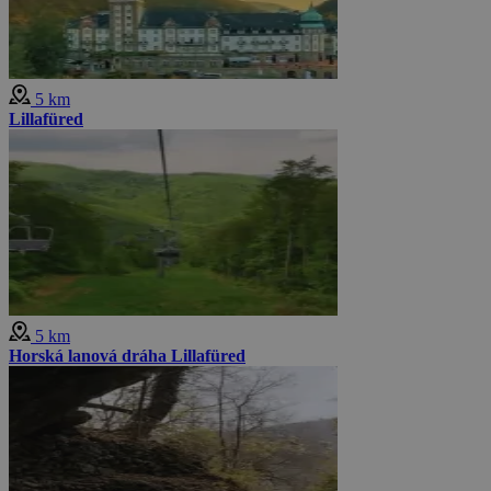
5 km
Lillafüred
5 km
Horská lanová dráha Lillafüred