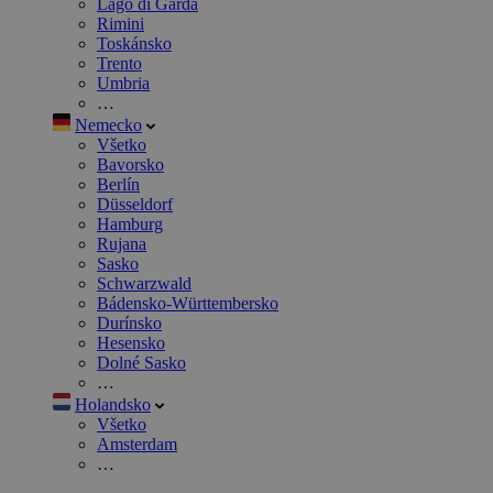
Lago di Garda
Rimini
Toskánsko
Trento
Umbria
…
Nemecko
Všetko
Bavorsko
Berlín
Düsseldorf
Hamburg
Rujana
Sasko
Schwarzwald
Bádensko-Württembersko
Durínsko
Hesensko
Dolné Sasko
…
Holandsko
Všetko
Amsterdam
…