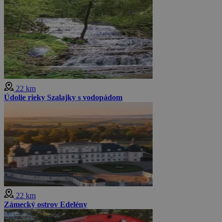
22 km
Údolie rieky Szalajky s vodopádom
22 km
Zámecký ostrov Edelény