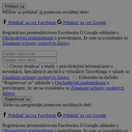
Prihlásiť sa
Môžete sa prihlásiť aj pomocou sociálnej siete:
Prihlásiť sa cez Facebook
Prihlásiť sa cez Google
Registráciou prostredníctvom Facebooku či Google súhlasím s
Obchodnými podmienkami
a potvrdzujem, že som sa zoznámil/a so
Zásadami ochrany osobných údajov
.
Chcem dostávať e-maily s pravidelnými informáciami o
novinkách, špeciálnych akciách a výhodách Travelkingu v súlade so
Zásadami ochrany osobných údajov
.
Kliknutím na tlačidlo
“Registrovať sa” súhlasíte s
Obchodnými podmienkami
a
potvrdzujete, že ste sa zoznámil/a so
Zásadami ochrany osobných
údajov
.
Registrovať sa
Alebo sa zaregistrujte pomocou sociálnych sietí:
Prihlásiť sa cez Facebook
Prihlásiť sa cez Google
Registráciou prostredníctvom Facebooku či Google súhlasím s
Obchodnými podmienkami
a potvrdzujem, že som sa zoznámil/a so