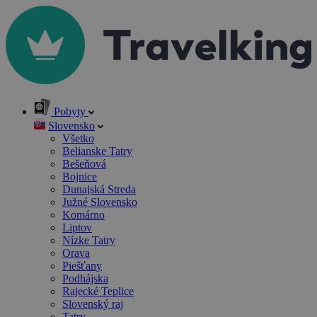
Pobyty
Slovensko
Všetko
Belianske Tatry
Bešeňová
Bojnice
Dunajská Streda
Južné Slovensko
Komárno
Liptov
Nízke Tatry
Orava
Piešťany
Podhájska
Rajecké Teplice
Slovenský raj
Tatry