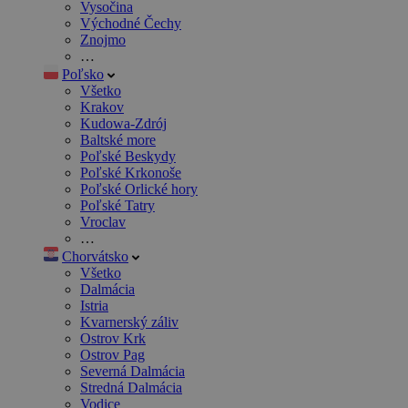
Vysočina
Východné Čechy
Znojmo
…
Poľsko
Všetko
Krakov
Kudowa-Zdrój
Baltské more
Poľské Beskydy
Poľské Krkonoše
Poľské Orlické hory
Poľské Tatry
Vroclav
…
Chorvátsko
Všetko
Dalmácia
Istria
Kvarnerský záliv
Ostrov Krk
Ostrov Pag
Severná Dalmácia
Stredná Dalmácia
Vodice