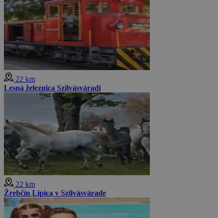
22 km
Lesná železnica Szilvásváradi
22 km
Žrebčín Lipica v Szilvásvárade