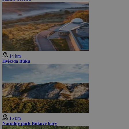
14 km
Hviezda Büku
15 km
Národný park Bukové hory