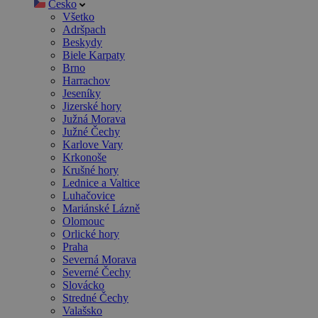
Česko
Všetko
Adršpach
Beskydy
Biele Karpaty
Brno
Harrachov
Jeseníky
Jizerské hory
Južná Morava
Južné Čechy
Karlove Vary
Krkonoše
Krušné hory
Lednice a Valtice
Luhačovice
Mariánské Lázně
Olomouc
Orlické hory
Praha
Severná Morava
Severné Čechy
Slovácko
Stredné Čechy
Valašsko