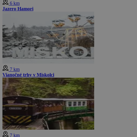
6 km
Jazero Hamori
7 km
Vianočné trhy v Miskolci
7 km