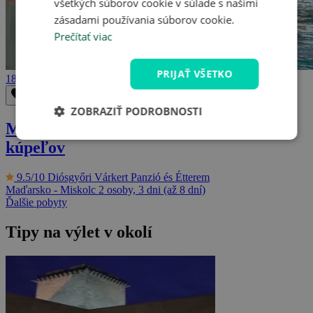
všetkých súborov cookie v súlade s našimi
zásadami používania súborov cookie.
Prečítať viac
PRIJAŤ VŠETKO
189 €
Odstrániť z obľúbených
Uložiť do obľúbených
ZOBRAZIŤ PODROBNOSTI
Miskolc so vstupom do termálnych
kúpeľov
9.5/10
Diósgyőri Várkert Panzió és Étterem
Maďarsko - Miskolc
2 osoby, 3 dni (až 8 dní)
Ďalšie pobyty
Tipy na výlet v okolí