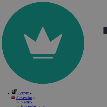
Pobyty
Slovensko
Všetko
Belianske Tatry