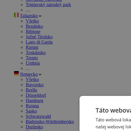
Triglavský národný park
…
Taliansko
Všetko
Benátsko
Bibione
Južné Tirolsko
Lago di Garda
Rimini
Toskánsko
Trento
Umbria
…
Nemecko
Všetko
Bavorsko
Berlín
Düsseldorf
Hamburg
Rujana
Táto webová
Sasko
Schwarzwald
Táto webová lokal
Bádensko-Württembersko
našej webovej lok
Durínsko