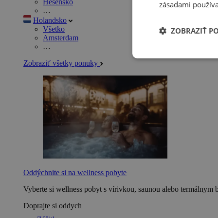
Hesensko
zásadami používa
…
Holandsko
Všetko
ZOBRAZIŤ P
Amsterdam
…
Zobraziť všetky ponuky
Oddýchnite si na wellness pobyte
Vyberte si wellness pobyt s vírivkou, saunou alebo termálnym 
Doprajte si oddych