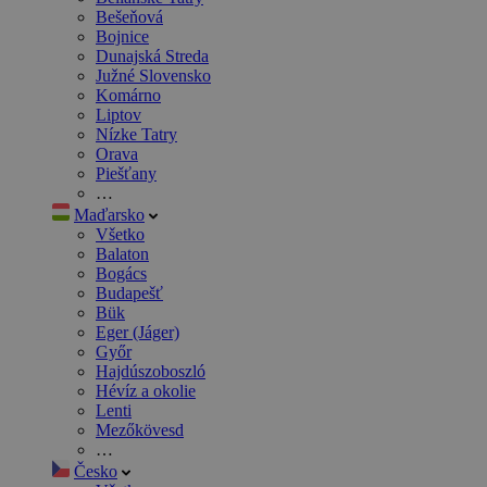
Bešeňová
Bojnice
Dunajská Streda
Južné Slovensko
Komárno
Liptov
Nízke Tatry
Orava
Piešťany
…
Maďarsko
Všetko
Balaton
Bogács
Budapešť
Bük
Eger (Jáger)
Győr
Hajdúszoboszló
Hévíz a okolie
Lenti
Mezőkövesd
…
Česko