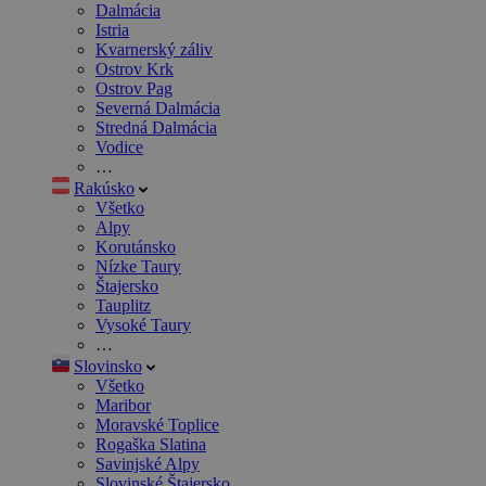
Dalmácia
Istria
Kvarnerský záliv
Ostrov Krk
Ostrov Pag
Severná Dalmácia
Stredná Dalmácia
Vodice
…
Rakúsko
Všetko
Alpy
Korutánsko
Nízke Taury
Štajersko
Tauplitz
Vysoké Taury
…
Slovinsko
Všetko
Maribor
Moravské Toplice
Rogaška Slatina
Savinjské Alpy
Slovinské Štajersko