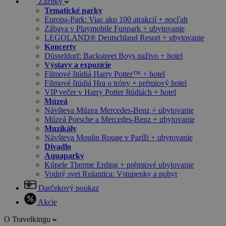
Zážitky
Tematické parky
Europa-Park: Viac ako 100 atrakcií + nocľah
Zábava v Playmobile Funpark + ubytovanie
LEGOLAND® Deutschland Resort + ubytovanie
Koncerty
Düsseldorf: Backstreet Boys naživo + hotel
Výstavy a expozície
Filmové štúdiá Harry Potter™ + hotel
Filmové štúdiá Hra o tróny + prémiový hotel
VIP večer v Harry Potter štúdiách + hotel
Múzeá
Návšteva Múzea Mercedes-Benz + ubytovanie
Múzeá Porsche a Mercedes-Benz + ubytovanie
Muzikály
Návšteva Moulin Rouge v Paríži + ubytovanie
Divadlo
Aquaparky
Kúpele Therme Erding + prémiové ubytovanie
Vodný svet Rulantica: Vstupenky a pobyt
Darčekový poukaz
Akcie
O Travelkingu