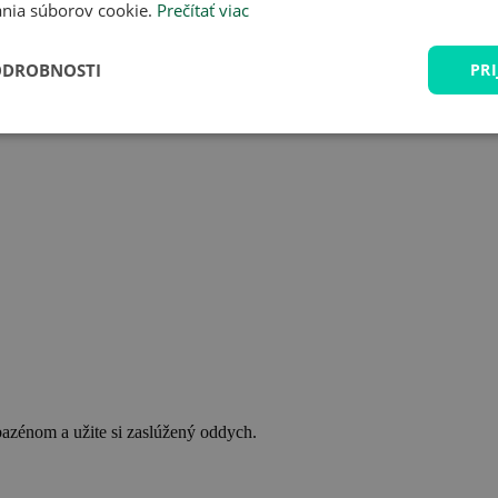
nia súborov cookie.
Prečítať viac
ODROBNOSTI
PRI
bazénom a užite si zaslúžený oddych.