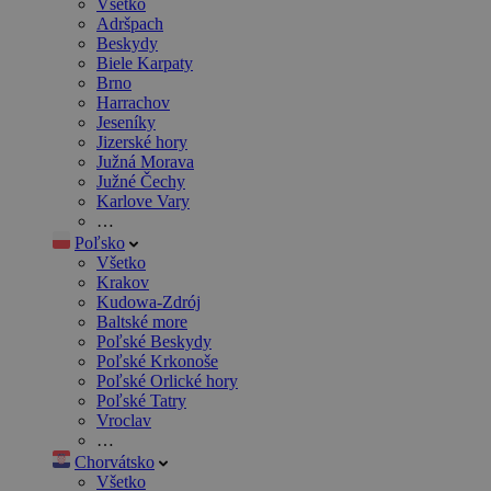
Všetko
Adršpach
Beskydy
Biele Karpaty
Brno
Harrachov
Jeseníky
Jizerské hory
Južná Morava
Južné Čechy
Karlove Vary
…
Poľsko
Všetko
Krakov
Kudowa-Zdrój
Baltské more
Poľské Beskydy
Poľské Krkonoše
Poľské Orlické hory
Poľské Tatry
Vroclav
…
Chorvátsko
Všetko