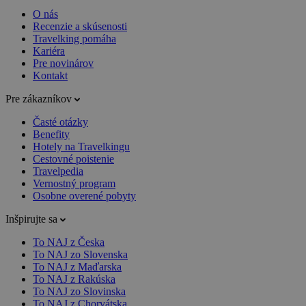
O nás
Recenzie a skúsenosti
Travelking pomáha
Kariéra
Pre novinárov
Kontakt
Pre zákazníkov
Časté otázky
Benefity
Hotely na Travelkingu
Cestovné poistenie
Travelpedia
Vernostný program
Osobne overené pobyty
Inšpirujte sa
To NAJ z Česka
To NAJ zo Slovenska
To NAJ z Maďarska
To NAJ z Rakúska
To NAJ zo Slovinska
To NAJ z Chorvátska