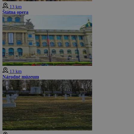
13 km
Štátna opera
13 km
Národné múzeum