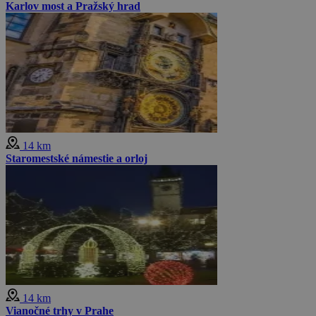
Karlov most a Pražský hrad
14 km
Staromestské námestie a orloj
14 km
Vianočné trhy v Prahe