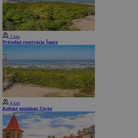
3 km
Prírodná rezervácia Šance
4 km
Keltské oppidum Závist