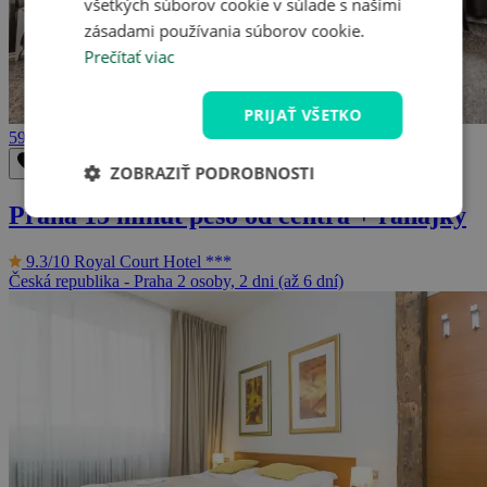
všetkých súborov cookie v súlade s našimi
zásadami používania súborov cookie.
Prečítať viac
PRIJAŤ VŠETKO
59 €
Odstrániť z obľúbených
Uložiť do obľúbených
ZOBRAZIŤ PODROBNOSTI
Praha 15 minút pešo od centra + raňajky
9.3/10
Royal Court Hotel ***
Česká republika - Praha
2 osoby, 2 dni (až 6 dní)