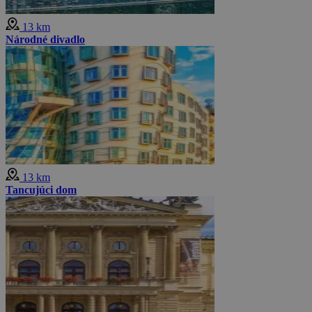
13 km
Národné divadlo
13 km
Tancujúci dom