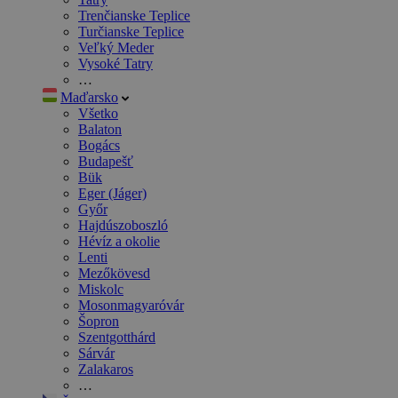
Trenčianske Teplice
Turčianske Teplice
Veľký Meder
Vysoké Tatry
…
Maďarsko
Všetko
Balaton
Bogács
Budapešť
Bük
Eger (Jáger)
Győr
Hajdúszoboszló
Hévíz a okolie
Lenti
Mezőkövesd
Miskolc
Mosonmagyaróvár
Šopron
Szentgotthárd
Sárvár
Zalakaros
…