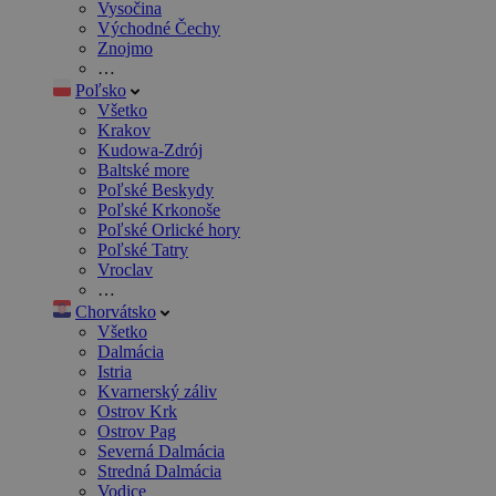
Vysočina
Východné Čechy
Znojmo
…
Poľsko
Všetko
Krakov
Kudowa-Zdrój
Baltské more
Poľské Beskydy
Poľské Krkonoše
Poľské Orlické hory
Poľské Tatry
Vroclav
…
Chorvátsko
Všetko
Dalmácia
Istria
Kvarnerský záliv
Ostrov Krk
Ostrov Pag
Severná Dalmácia
Stredná Dalmácia
Vodice