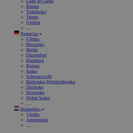
Lago di Garda
Rimini
Toskánsko
Trento
Umbria
…
Nemecko
Všetko
Bavorsko
Berlín
Düsseldorf
Hamburg
Rujana
Sasko
Schwarzwald
Bádensko-Württembersko
Durínsko
Hesensko
Dolné Sasko
…
Holandsko
Všetko
Amsterdam
…