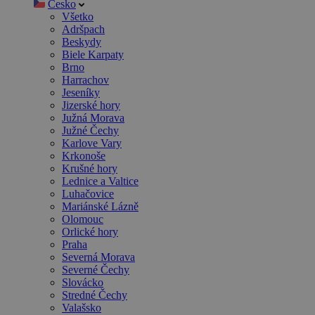
Česko
Všetko
Adršpach
Beskydy
Biele Karpaty
Brno
Harrachov
Jeseníky
Jizerské hory
Južná Morava
Južné Čechy
Karlove Vary
Krkonoše
Krušné hory
Lednice a Valtice
Luhačovice
Mariánské Lázně
Olomouc
Orlické hory
Praha
Severná Morava
Severné Čechy
Slovácko
Stredné Čechy
Valašsko