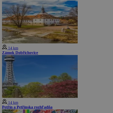
14 km
Zámok Dobřichovice
14 km
Petřín a Petřínska rozhľadňa