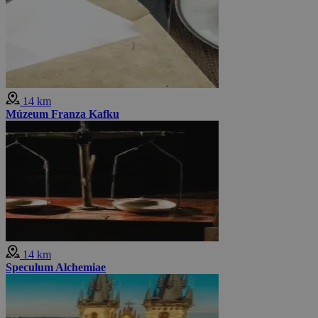
14 km
Múzeum Franza Kafku
14 km
Speculum Alchemiae