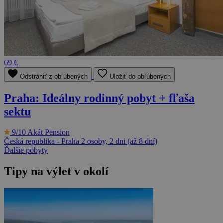
69 €
Odstrániť z obľúbených
Uložiť do obľúbených
Praha: Ideálny rodinný pobyt + fľaša
sektu
9/10
Akát Pension
Česká republika - Praha
2 osoby, 2 dni (až 8 dní)
Ďalšie pobyty
Tipy na výlet v okolí