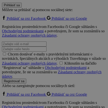
Prihlásiť sa
Môžete sa prihlásiť aj pomocou sociálnej siete:
Prihlásiť sa cez Facebook
Prihlásiť sa cez Google
Registráciou prostredníctvom Facebooku či Google súhlasím s
Obchodnými podmienkami
a potvrdzujem, že som sa zoznámil/a so
Zásadami ochrany osobných údajov
.
Chcem dostávať e-maily s pravidelnými informáciami o
novinkách, špeciálnych akciách a výhodách Travelkingu v súlade so
Zásadami ochrany osobných údajov
.
Kliknutím na tlačidlo
“Registrovať sa” súhlasíte s
Obchodnými podmienkami
a
potvrdzujete, že ste sa zoznámil/a so
Zásadami ochrany osobných
údajov
.
Registrovať sa
Alebo sa zaregistrujte pomocou sociálnych sietí:
Prihlásiť sa cez Facebook
Prihlásiť sa cez Google
Registráciou prostredníctvom Facebooku či Google súhlasím s
Obchodnými podmienkami
a potvrdzujem, že som sa zoznámil/a so