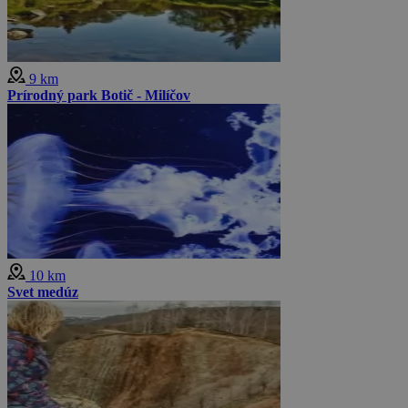
9 km
Prírodný park Botič - Milíčov
10 km
Svet medúz