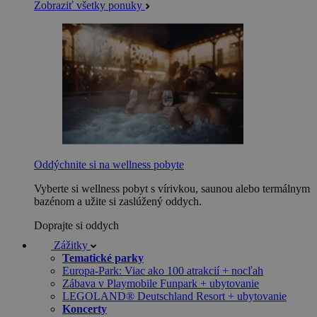
Zobraziť všetky ponuky
Oddýchnite si na wellness pobyte
Vyberte si wellness pobyt s vírivkou, saunou alebo termálnym
bazénom a užite si zaslúžený oddych.
Doprajte si oddych
Zážitky
Tematické parky
Europa-Park: Viac ako 100 atrakcií + nocľah
Zábava v Playmobile Funpark + ubytovanie
LEGOLAND® Deutschland Resort + ubytovanie
Koncerty