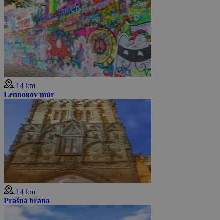
14 km
Lennonov múr
14 km
Prašná brána