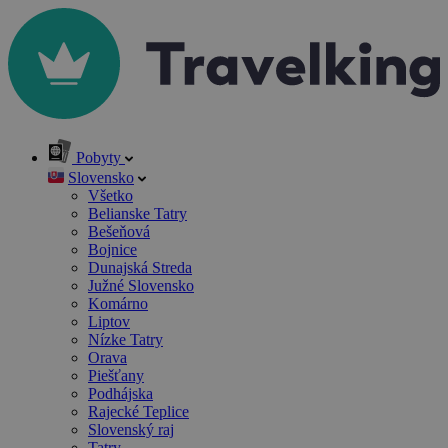
Pobyty
Slovensko
Všetko
Belianske Tatry
Bešeňová
Bojnice
Dunajská Streda
Južné Slovensko
Komárno
Liptov
Nízke Tatry
Orava
Piešťany
Podhájska
Rajecké Teplice
Slovenský raj
Tatry