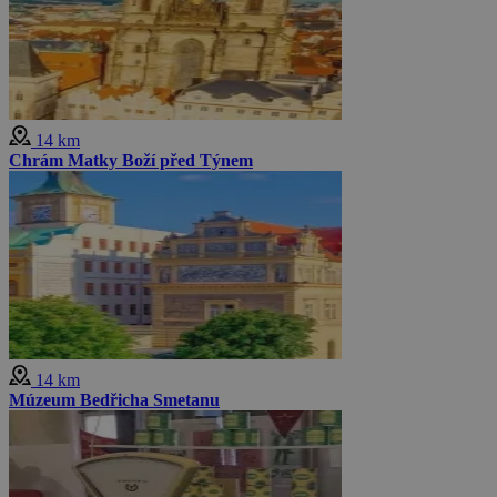
14 km
Chrám Matky Boží před Týnem
14 km
Múzeum Bedřicha Smetanu