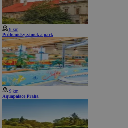
8 km
Průhonický zámok a park
9 km
Aquapalace Praha