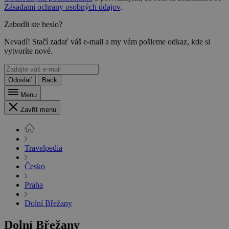
Zásadami ochrany osobných údajov
.
Zabudli ste heslo?
Nevadí! Stačí zadať váš e-mail a my vám pošleme odkaz, kde si
vytvoríte nové.
Odoslať
Back
Menu
Zavřít menu
Travelpedia
Česko
Praha
Dolní Břežany
Dolní Břežany