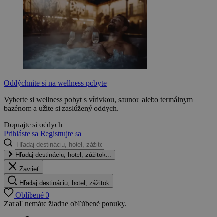
Oddýchnite si na wellness pobyte
Vyberte si wellness pobyt s vírivkou, saunou alebo termálnym
bazénom a užite si zaslúžený oddych.
Doprajte si oddych
Prihláste sa
Registrujte sa
Hľadaj destináciu, hotel, zážitok...
Zavrieť
Hľadaj destináciu, hotel, zážitok
Oblíbené
0
Zatiaľ nemáte žiadne obľúbené ponuky.