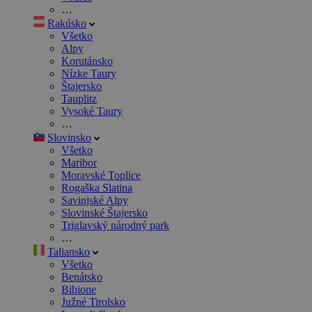
…
Rakúsko
Všetko
Alpy
Korutánsko
Nízke Taury
Štajersko
Tauplitz
Vysoké Taury
…
Slovinsko
Všetko
Maribor
Moravské Toplice
Rogaška Slatina
Savinjské Alpy
Slovinské Štajersko
Triglavský národný park
…
Taliansko
Všetko
Benátsko
Bibione
Južné Tirolsko