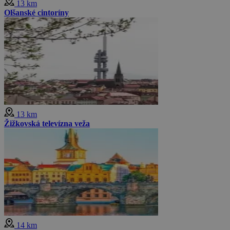
13 km
Olšanské cintoríny
13 km
Žižkovská televízna veža
14 km