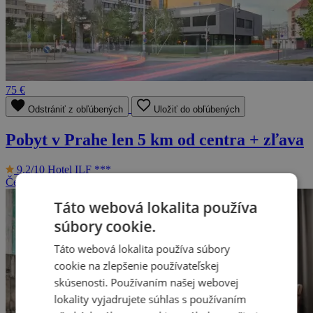
75 €
Odstrániť z obľúbených
Uložiť do obľúbených
Pobyt v Prahe len 5 km od centra + zľava
9.2/10
Hotel ILF ***
Česká republika - Praha
2 osoby, 2 dni (až 8 dní)
Táto webová lokalita používa
súbory cookie.
Táto webová lokalita používa súbory
cookie na zlepšenie používateľskej
skúsenosti. Používaním našej webovej
lokality vyjadrujete súhlas s používaním