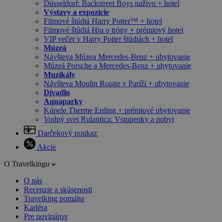
Düsseldorf: Backstreet Boys naživo + hotel
Výstavy a expozície
Filmové štúdiá Harry Potter™ + hotel
Filmové štúdiá Hra o tróny + prémiový hotel
VIP večer v Harry Potter štúdiách + hotel
Múzeá
Návšteva Múzea Mercedes-Benz + ubytovanie
Múzeá Porsche a Mercedes-Benz + ubytovanie
Muzikály
Návšteva Moulin Rouge v Paríži + ubytovanie
Divadlo
Aquaparky
Kúpele Therme Erding + prémiové ubytovanie
Vodný svet Rulantica: Vstupenky a pobyt
Darčekový poukaz
Akcie
O Travelkingu
O nás
Recenzie a skúsenosti
Travelking pomáha
Kariéra
Pre novinárov