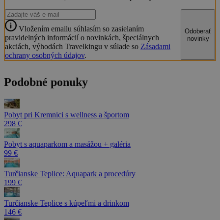
Vložením emailu súhlasím so zasielaním
Odoberať
pravidelných informácií o novinkách, špeciálnych
novinky
akciách, výhodách Travelkingu v súlade so
Zásadami
ochrany osobných údajov
.
Podobné ponuky
Pobyt pri Kremnici s wellness a športom
298 €
Pobyt s aquaparkom a masážou + galéria
99 €
Turčianske Teplice: Aquapark a procedúry
199 €
Turčianske Teplice s kúpeľmi a drinkom
146 €