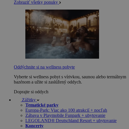
Zobraziť všetky ponuky
Oddýchnite si na wellness pobyte
Vyberte si wellness pobyt s vírivkou, saunou alebo termálnym
bazénom a užite si zaslúžený oddych.
Doprajte si oddych
Zážitky
Tematické parky
Europa-Park: Viac ako 100 atrakcií + nocľah
Zábava v Playmobile Funpark + ubytovanie
LEGOLAND® Deutschland Resort + ubytovanie
Koncerty