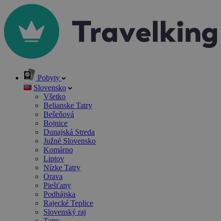
Pobyty
Slovensko
Všetko
Belianske Tatry
Bešeňová
Bojnice
Dunajská Streda
Južné Slovensko
Komárno
Liptov
Nízke Tatry
Orava
Piešťany
Podhájska
Rajecké Teplice
Slovenský raj
Tatry