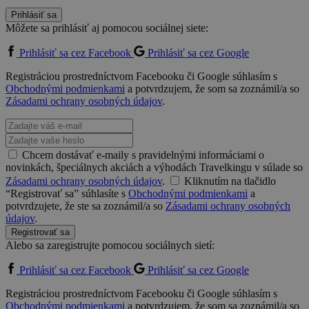
Prihlásiť sa
Môžete sa prihlásiť aj pomocou sociálnej siete:
Prihlásiť sa cez Facebook
Prihlásiť sa cez Google
Registráciou prostredníctvom Facebooku či Google súhlasím s
Obchodnými podmienkami
a potvrdzujem, že som sa zoznámil/a so
Zásadami ochrany osobných údajov
.
Chcem dostávať e-maily s pravidelnými informáciami o
novinkách, špeciálnych akciách a výhodách Travelkingu v súlade so
Zásadami ochrany osobných údajov
.
Kliknutím na tlačidlo
“Registrovať sa” súhlasíte s
Obchodnými podmienkami
a
potvrdzujete, že ste sa zoznámil/a so
Zásadami ochrany osobných
údajov
.
Registrovať sa
Alebo sa zaregistrujte pomocou sociálnych sietí:
Prihlásiť sa cez Facebook
Prihlásiť sa cez Google
Registráciou prostredníctvom Facebooku či Google súhlasím s
Obchodnými podmienkami
a potvrdzujem, že som sa zoznámil/a so