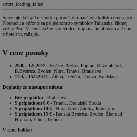
errors_loading_failed
Spoznajte krásy Toskánska počas 5 dní-navštívte kolísku renesancie
Florenciu a odfoťte sa pri jednom zo symbolov Talianska, šikmej
veži v Pise. V cene služby sprievodcu, doprava autobusom a 2 noci
v hoteli vr. raňajok.
V cene ponuky
28.8. - 1.9.2015
- Košice, Prešov, Poprad, Ružomberok,
B.Bystrica, Zvolen, Nitra, Trnava, Bratislava
11.9. - 15.9.2015
- Žilina, Trenčín, Trnava, Bratislava
Doplatky za nástupné miesta:
Bez príplatku
- Bratislava
S príplatkom 8 €
- Trnava, Dunajská Streda
S príplatkom 10 €
- Nitra, Nové Zámky, Komármo
S príplatkom 15 €
- Banská Bystrica, Zvolen, Žiar nad
Hronom, Žilina, Trenčín
V cene balíka: