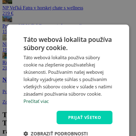
NP Veľká Fatra v horskej chate s wellness
219 €
Pobyt v NP Veľká Fatra s privátnym wellness
157 €
Táto webová lokalita používa
NP Veľká Fatra: Pobyt s privátnym wellness
súbory cookie.
199 €
Táto webová lokalita používa súbory
Ružomberok pri Liptovskej Mare s wellness
cookie na zlepšenie používateľskej
218 €
skúsenosti. Používaním našej webovej
lokality vyjadrujete súhlas s používaním
Nevybrali ste si?
všetkých súborov cookie v súlade s našimi
Pozrite sa na ďalšie výhodné ponuky!
zásadami používania súborov cookie.
Prečítať viac
Zobraziť ďalšie ponuky
Taliansko: poznávací zájazd do
PRIJAŤ VŠETKO
Toskánska-návšteva Florencie a Pisy,
raňajky v hoteli
ZOBRAZIŤ PODROBNOSTI