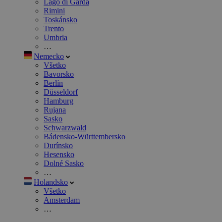
Lago di Garda
Rimini
Toskánsko
Trento
Umbria
…
Nemecko
Všetko
Bavorsko
Berlín
Düsseldorf
Hamburg
Rujana
Sasko
Schwarzwald
Bádensko-Württembersko
Durínsko
Hesensko
Dolné Sasko
…
Holandsko
Všetko
Amsterdam
…