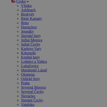
Česko
Všetko
Adršpach
Beskydy
Biele Karpaty
Brno
Harrachov
Jeseníky
Jizerské hory
Južná Morava
Južné Čechy
Karlove Vary
Krkonoše
Krušné hory
Lednice a Valtice
Luhačovice
Mariánské Lázně
Olomouc
Orlické hory
Praha
Severná Morava
Severné Čechy
Slovácko
Stredné Čechy
Valašsko