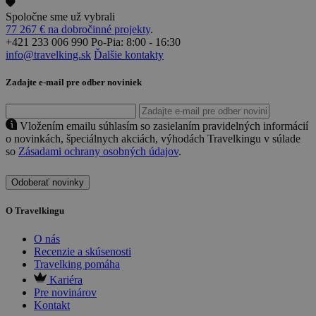
Spoločne sme už vybrali
77 267 € na dobročinné projekty
.
+421 233 006 990
Po-Pia: 8:00 - 16:30
info@travelking.sk
Ďalšie kontakty
Zadajte e-mail pre odber noviniek
Vložením emailu súhlasím so zasielaním pravidelných informácií
o novinkách, špeciálnych akciách, výhodách Travelkingu v súlade
so
Zásadami ochrany osobných údajov
.
Odoberať novinky
O Travelkingu
O nás
Recenzie a skúsenosti
Travelking pomáha
Kariéra
Pre novinárov
Kontakt