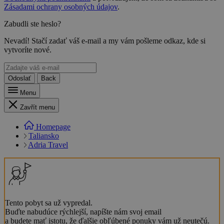
Zásadami ochrany osobných údajov
.
Zabudli ste heslo?
Nevadí! Stačí zadať váš e-mail a my vám pošleme odkaz, kde si
vytvoríte nové.
Odoslať
Back
Menu
Zavřít menu
Homepage
Taliansko
Adria Travel
Tento pobyt sa už vypredal.
Buďte nabudúce rýchlejší, napíšte nám svoj email
a budete mať istotu, že ďalšie obľúbené ponuky vám už neutečú.