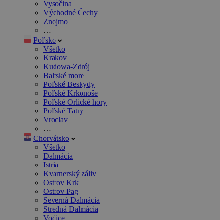
Vysočina
Východné Čechy
Znojmo
…
Poľsko
Všetko
Krakov
Kudowa-Zdrój
Baltské more
Poľské Beskydy
Poľské Krkonoše
Poľské Orlické hory
Poľské Tatry
Vroclav
…
Chorvátsko
Všetko
Dalmácia
Istria
Kvarnerský záliv
Ostrov Krk
Ostrov Pag
Severná Dalmácia
Stredná Dalmácia
Vodice