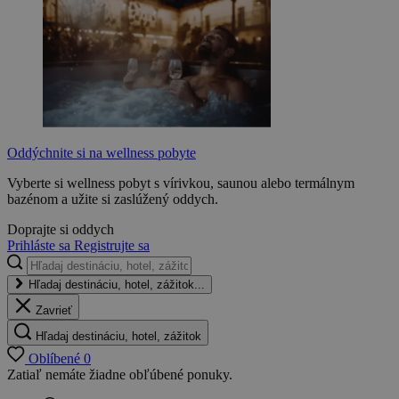
Oddýchnite si na wellness pobyte
Vyberte si wellness pobyt s vírivkou, saunou alebo termálnym
bazénom a užite si zaslúžený oddych.
Doprajte si oddych
Prihláste sa
Registrujte sa
Hľadaj destináciu, hotel, zážitok...
Zavrieť
Hľadaj destináciu, hotel, zážitok
Oblíbené
0
Zatiaľ nemáte žiadne obľúbené ponuky.