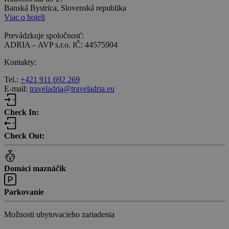
Banská Bystrica, Slovenská republika
Viac o hoteli
Prevádzkuje spoločnosť:
ADRIA – AVP s.r.o. IČ: 44575904
Kontakty:
Tel.:
+421 911 692 269
E-mail:
traveladria@traveladria.eu
Check In:
Check Out:
Domáci maznáčik
Parkovanie
Možnosti ubytovacieho zariadenia