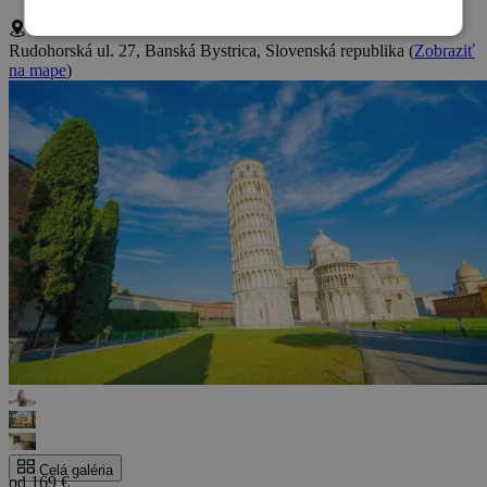
Rudohorská ul. 27, Banská Bystrica, Slovenská republika
(
Zobraziť
na mape
)
Celá galéria
od 169 €