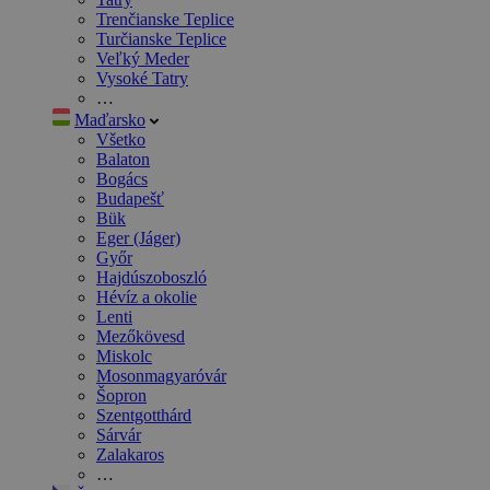
Trenčianske Teplice
Turčianske Teplice
Veľký Meder
Vysoké Tatry
…
Maďarsko
Všetko
Balaton
Bogács
Budapešť
Bük
Eger (Jáger)
Győr
Hajdúszoboszló
Hévíz a okolie
Lenti
Mezőkövesd
Miskolc
Mosonmagyaróvár
Šopron
Szentgotthárd
Sárvár
Zalakaros
…