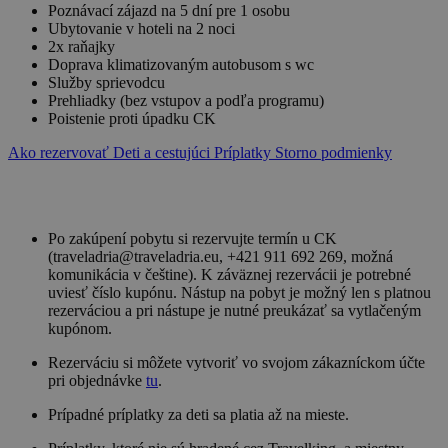
Poznávací zájazd na 5 dní pre 1 osobu
Ubytovanie v hoteli na 2 noci
2x raňajky
Doprava klimatizovaným autobusom s wc
Služby sprievodcu
Prehliadky (bez vstupov a podľa programu)
Poistenie proti úpadku CK
Ako rezervovať
Deti a cestujúci
Príplatky
Storno podmienky
Po zakúpení pobytu si rezervujte termín u CK
(traveladria@traveladria.eu, +421 911 692 269, možná
komunikácia v češtine). K záväznej rezervácii je potrebné
uviesť číslo kupónu. Nástup na pobyt je možný len s platnou
rezerváciou a pri nástupe je nutné preukázať sa vytlačeným
kupónom.
Rezerváciu si môžete vytvoriť vo svojom zákazníckom účte
pri objednávke
tu
.
Prípadné príplatky za deti sa platia až na mieste.