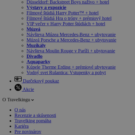
Düsseldorf: Backstreet Boys naživo + hotel
Výstavy a expozície
Filmové štúdiá Harry Potter™ + hotel
Filmové štúdiá Hra o tróny + prémiový hotel
VIP večer v Harry Potter štúdiách + hotel
Múzeá
Návšteva Múzea Mercedes-Benz + ubytovanie
Múzeá Porsche a Mercedes-Benz + ubytovanie
Muzikály
Návšteva Moulin Rouge v Paríži + ubytovanie
Divadlo
Aquaparky
Kúpele Therme Erding + prémiové ubytovanie
Vodný svet Rulantica: Vstupenky a pobyt
Darčekový poukaz
Akcie
O Travelkingu
O nás
Recenzie a skúsenosti
Travelking pomáha
Kariéra
Pre novinárov