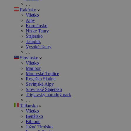
…
Rakúsko
Všetko
Alpy
Korutánsko
Nízke Taury
Štajersko
Tauplitz
Vysoké Taury
…
Slovinsko
Všetko
Maribor
Moravské Toplice
Rogaška Slatina
Savinjské Alpy
Slovinské Štajersko
Triglavský národný park
…
Taliansko
Všetko
Benátsko
Bibione
Južné Tirolsko