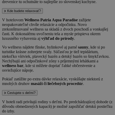
drevenice tu ochutnáte to najlepšie zo slovenskej kuchyne.
Kde budete relaxovať?
V hotelovom
Wellness Patria Aqua Paradise
zažijete
neopakovateľné chvíle relaxácie a odpočinku. Novo
zrekonštruované wellness sa skladá z dvoch poschodí a vonkajšej
časti. K dokonalému uvoľneniu tela a mysle prispieva okrem
luxusného vybavenia aj
výhľad do prírody
.
Vo wellness nájdete fínske, bylinkové aj parné
sauny
, kde si po
turistike krásne zohrejete svaly. Súčasťou je tiež tepidárium,
niekoľko víriviek, plavecký bazén a detský bazén so šmykľavkou.
Nechýbajú ani odpočinkové zóny s príjemnými lehátkami a
wellness bar
, kde si môžete dopriať ľahké občerstvenie a
osviežujúce nápoje.
Pokiaľ zatúžite po extra dávke relaxácie, vyskúšajte niektorú z
mnohých druhov
masáží či liečebných procedúr
.
Cestujete s deťmi?
V hoteli radi privítajú rodiny s deťmi. Po predchádzajúcej dohode (z
dôvodu obmedzených kapacít) je možné zapožičať detskú postieľku
do izby.