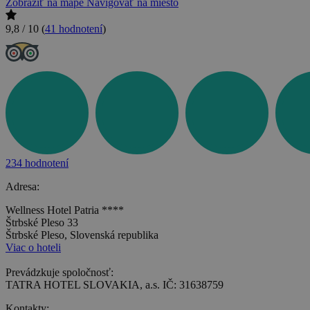
Zobraziť na mape
Navigovať na miesto
9,8 / 10
(
41 hodnotení
)
234 hodnotení
Adresa:
Wellness Hotel Patria ****
Štrbské Pleso 33
Štrbské Pleso, Slovenská republika
Viac o hoteli
Prevádzkuje spoločnosť:
TATRA HOTEL SLOVAKIA, a.s. IČ: 31638759
Kontakty: