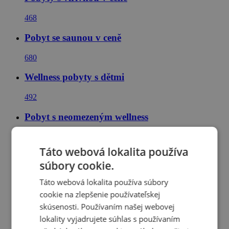
468
Pobyt se saunou v ceně
680
Wellness pobyty s dětmi
492
Pobyt s neomezeným wellness
390
Táto webová lokalita používa
Wellness pobyty v Tatrách
súbory cookie.
32
Táto webová lokalita používa súbory
cookie na zlepšenie používateľskej
Wellness pobyty na Slovensku
skúsenosti. Používaním našej webovej
72
lokality vyjadrujete súhlas s používaním