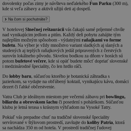
dovolenky počas zimy je návšteva neďalekého
Fun Parku
(300 m),
kde si veľa zábavy a aktivít užijú deti aj dospelí.
Na čom si pochutnáte?
V hotelovej
Slnečnej reštaurácii
vás čakajú samé príjemné chvíle
nad vynikajúcim jedlom a pitím. Každý deň pobytu zahájite tým
najlepším možným spôsobom - výdatnými
raňajkami vo forme
bufetu
. Na výber je vždy množstvo variant sladkých aj slaných a
studených aj teplých raňajkových jedál pripravených z čerstvých
surovín lokálneho pôvodu. Skvelou bodkou za dňom v horách sú
potom
bufetové večere
, kde si opäť budete môcť dopriať slovenské
i medzinárodné špeciality, čo len hrdlo ráči.
Do
lobby baru
, súčasťou ktorého je botanická záhradka s
jazierkom, sa vydajte na obľúbený koktail, vynikajúcu kávu, domáci
dezert či ľahké občerstvenie.
Vatra Club je ideálnym miestom pre večernú zábavu pri
bowlingu,
biliardu a obrovskom šachu
či posedení s pohárikom. Súčasťou
klubu je letná terasa s krásnym výhľadom na Vysoké Tatry.
Pokiaľ vás prepadne chuť na tradičné slovenské špeciality
servírované v štýlovom prostredí, zavítajte do
koliby Patria
, ktorá
sa nachádza 350 m od hotela. V prostredí tradičnej ľudovej