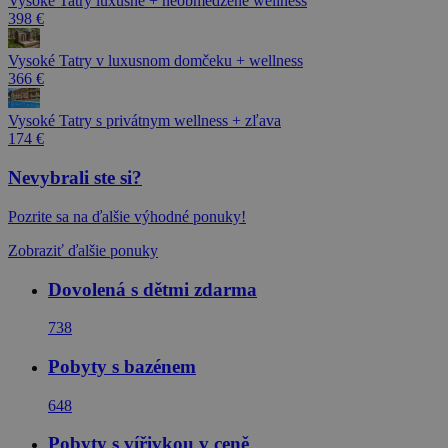
Vysoké Tatry luxusne + neobmedzené wellness
398 €
Vysoké Tatry v luxusnom domčeku + wellness
366 €
Vysoké Tatry s privátnym wellness + zľava
174 €
Nevybrali ste si?
Pozrite sa na ďalšie výhodné ponuky!
Zobraziť ďalšie ponuky
Dovolená s dětmi zdarma
738
Pobyty s bazénem
648
Pobyty s vířivkou v ceně