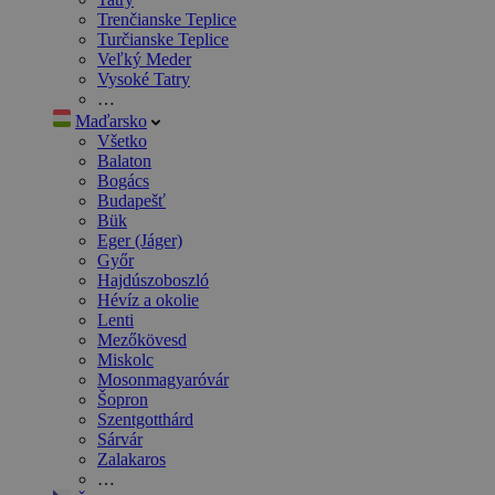
Trenčianske Teplice
Turčianske Teplice
Veľký Meder
Vysoké Tatry
…
Maďarsko
Všetko
Balaton
Bogács
Budapešť
Bük
Eger (Jáger)
Győr
Hajdúszoboszló
Hévíz a okolie
Lenti
Mezőkövesd
Miskolc
Mosonmagyaróvár
Šopron
Szentgotthárd
Sárvár
Zalakaros
…