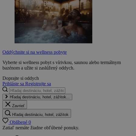
Oddýchnite si na wellness pobyte
Vyberte si wellness pobyt s vírivkou, saunou alebo termálnym
bazénom a užite si zaslúžený oddych.
Doprajte si oddych
Prihláste sa
Registrujte sa
Hľadaj destináciu, hotel, zážitok...
Zavrieť
Hľadaj destináciu, hotel, zážitok
Oblíbené
0
Zatiaľ nemáte žiadne obľúbené ponuky.