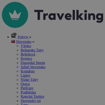
Pobyty
Slovensko
Všetko
Belianske Tatry
Bešeňová
Bojnice
Dunajská Streda
Južné Slovensko
Komárno
Liptov
Nízke Tatry
Orava
Piešťany
Podhájska
Rajecké Teplice
Slovenský raj
Tatry