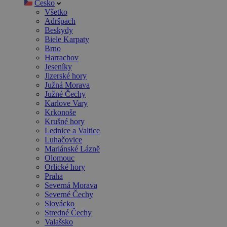
Česko
Všetko
Adršpach
Beskydy
Biele Karpaty
Brno
Harrachov
Jeseníky
Jizerské hory
Južná Morava
Južné Čechy
Karlove Vary
Krkonoše
Krušné hory
Lednice a Valtice
Luhačovice
Mariánské Lázně
Olomouc
Orlické hory
Praha
Severná Morava
Severné Čechy
Slovácko
Stredné Čechy
Valašsko