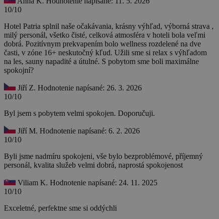
Anna K.
Hodnotenie napísané: 11. 5. 2026
10/10
Hotel Patria splnil naše očakávania, krásny výhľad, výborná strava ,
milý personál, všetko čisté, celková atmosféra v hoteli bola veľmi
dobrá. Pozitívnym prekvapením bolo wellness rozdelené na dve
časti, v zóne 16+ neskutočný kľud. Užili sme si relax s výhľadom
na les, sauny napadité a útulné. S pobytom sme boli maximálne
spokojní?
Jiří Z.
Hodnotenie napísané: 26. 3. 2026
10/10
Byl jsem s pobytem velmi spokojen. Doporučuji.
Jiří M.
Hodnotenie napísané: 6. 2. 2026
10/10
Byli jsme nadmíru spokojeni, vše bylo bezproblémové, příjemný
personál, kvalita služeb velmi dobrá, naprostá spokojenost
Viliam K.
Hodnotenie napísané: 24. 11. 2025
10/10
Exceletné, perfektne sme si oddýchli