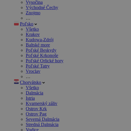
Vysočina
Východné Čechy
Znojmo
…
Poľsko
Všetko
Krakov
Kudowa-Zdrój
Baltské more
Poľské Beskydy
Poľské Krkonoše
Poľské Orlické hory
Poľské Tatry
Vroclav
…
Chorvátsko
Všetko
Dalmácia
Istria
Kvarnerský záliv
Ostrov Krk
Ostrov Pag
Severná Dalmácia
Stredná Dalmácia
Vodice