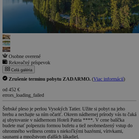
Osobne overené
Rekreačný príspevok
Celá galéria
Zrušenie termínu pobytu ZADARMO.
(
Viac informácií
)
od 452 €
errors_loading_failed
Štrbské pleso je perlou Vysokých Tatier. Užite si pobyt na jeho
brehu a nechajte sa ním očariť. Okrem nádhernej prírody vás tu čaká
aj ubytovanie v nádhernom Hoteli Patria ****. V cene balíčka
budete mať polpenziu formou bufetu a tiež neobmedzený vstup do
ohromného wellness centra s niekoľkými bazénmi, vírivkami,
saunami a množstvom ďalších lákadiel.