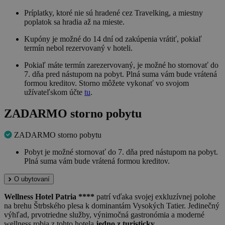
Príplatky, ktoré nie sú hradené cez Travelking, a miestny
poplatok sa hradia až na mieste.
Kupóny je možné do 14 dní od zakúpenia vrátiť, pokiaľ
termín nebol rezervovaný v hoteli.
Pokiaľ máte termín zarezervovaný, je možné ho stornovať do
7. dňa pred nástupom na pobyt. Plná suma vám bude vrátená
formou kreditov. Storno môžete vykonať vo svojom
užívateľskom účte
tu
.
ZADARMO storno pobytu
ZADARMO storno pobytu
Pobyt je možné stornovať do 7. dňa pred nástupom na pobyt.
Plná suma vám bude vrátená formou kreditov.
O ubytovaní
Wellness Hotel Patria ****
patrí vďaka svojej exkluzívnej polohe
na brehu Štrbského plesa k dominantám Vysokých Tatier. Jedinečný
výhľad, prvotriedne služby, výnimočná gastronómia a moderné
wellness robia z tohto hotela
jedno z turisticky