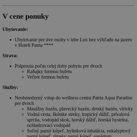
V cene ponuky
Ubytovanie:
Ubytovanie pre dve osoby v izbe Lux bez výhľadu na jazero
v Hoteli Patria ****
Strava:
Polpenzia počas celej doby pobytu pre dvoch
Raňajky formou bufetu
Večere formou bufetu
Služby:
Neobmedzený vstup do wellness centra Patria Aqua Paradise
pre dvoch
Masážny bazén, plavecký bazén, detský bazén, vírivky
Vodná cesta, škótske streky, tropický dážď, prívalová
sprcha, vodopád skok, horský dážď, horská bystrina,
ochladzovací vodopád
Soľný parný kúpeľ, bylinková inhalácia, eukalyptový
parný kúpeľ, rímsky parný kúpeľ, sanárium,