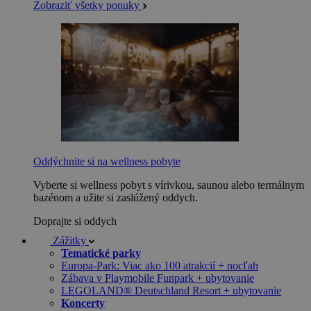
Zobraziť všetky ponuky
Oddýchnite si na wellness pobyte
Vyberte si wellness pobyt s vírivkou, saunou alebo termálnym
bazénom a užite si zaslúžený oddych.
Doprajte si oddych
Zážitky
Tematické parky
Europa-Park: Viac ako 100 atrakcií + nocľah
Zábava v Playmobile Funpark + ubytovanie
LEGOLAND® Deutschland Resort + ubytovanie
Koncerty