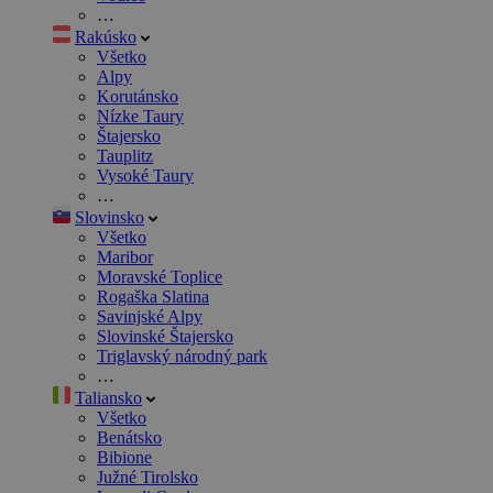
…
Rakúsko
Všetko
Alpy
Korutánsko
Nízke Taury
Štajersko
Tauplitz
Vysoké Taury
…
Slovinsko
Všetko
Maribor
Moravské Toplice
Rogaška Slatina
Savinjské Alpy
Slovinské Štajersko
Triglavský národný park
…
Taliansko
Všetko
Benátsko
Bibione
Južné Tirolsko