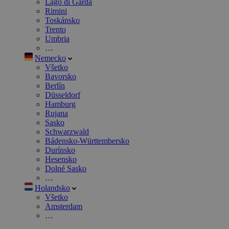
Lago di Garda
Rimini
Toskánsko
Trento
Umbria
…
Nemecko
Všetko
Bavorsko
Berlín
Düsseldorf
Hamburg
Rujana
Sasko
Schwarzwald
Bádensko-Württembersko
Durínsko
Hesensko
Dolné Sasko
…
Holandsko
Všetko
Amsterdam
…