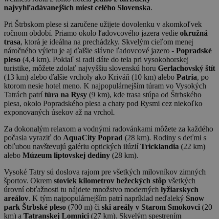
najvyhľadávanejších miest celého Slovenska
.
Pri Štrbskom plese si zaručene užijete dovolenku v akomkoľvek
ročnom období. Priamo okolo ľadovcového jazera vedie
okružná
trasa
, ktorá je ideálna na prechádzky. Skvelým cieľom menej
náročného výletu je aj ďalšie slávne ľadovcové jazero -
Popradské
pleso
(4,4 km). Pokiaľ si radi dáte do tela pri vysokohorskej
turistike, môžete zdolať najvyššiu slovenskú horu
Gerlachovský štít
(13 km) alebo ďalšie vrcholy ako Kriváň (10 km) alebo
Patria
, po
ktorom nesie hotel meno. K najpopulárnejším túram vo Vysokých
Tatrách patrí
túra na Rysy
(9 km), kde trasa stúpa od Štrbského
plesa, okolo Popradského plesa a chaty pod Rysmi cez niekoľko
exponovaných úsekov až na vrchol.
Za dokonalým relaxom a vodnými radovánkami môžete za každého
počasia vyraziť do
AquaCity Poprad
(28 km). Rodiny s deťmi s
obľubou navštevujú galériu optických ilúzií
Tricklandia
(22 km)
alebo
Múzeum liptovskej dediny
(28 km).
Vysoké Tatry sú doslova rajom pre všetkých milovníkov zimných
športov. Okrem
stoviek kilometrov bežeckých stôp
všetkých
úrovní obťažnosti tu nájdete množstvo moderných
lyžiarskych
areálov
. K tým najpopulárnejším patrí napríklad neďaleký
Snow
park Štrbské pleso
(700 m) či
ski areály v Starom Smokovci
(20
km) a
Tatranskej Lomnici
(27 km). Skvelým spestrením