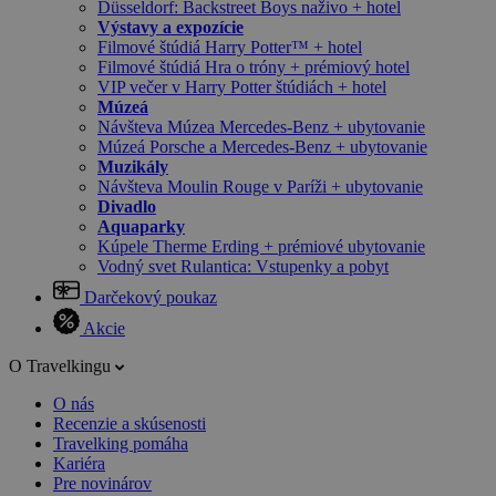
Düsseldorf: Backstreet Boys naživo + hotel
Výstavy a expozície
Filmové štúdiá Harry Potter™ + hotel
Filmové štúdiá Hra o tróny + prémiový hotel
VIP večer v Harry Potter štúdiách + hotel
Múzeá
Návšteva Múzea Mercedes-Benz + ubytovanie
Múzeá Porsche a Mercedes-Benz + ubytovanie
Muzikály
Návšteva Moulin Rouge v Paríži + ubytovanie
Divadlo
Aquaparky
Kúpele Therme Erding + prémiové ubytovanie
Vodný svet Rulantica: Vstupenky a pobyt
Darčekový poukaz
Akcie
O Travelkingu
O nás
Recenzie a skúsenosti
Travelking pomáha
Kariéra
Pre novinárov