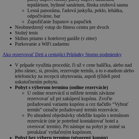
tepidárium, bylinné sanárium, fínska zrubová sauna
Lesná panoráma, ľadová jaskyňa, peklo, lehátka,
odpočivárne, bar
Zapožičanie županov a papučiek
Neobmedzený vstup do fitness centra pre dvoch
Stolný tenis
Skibus priamo z hotelovej garáže (
v zime
)
Parkovanie a WiFi zadarmo
Ako rezervovať
Deti a cestujúci
Príplatky
Storno podmienky
V prípade využitia procedúr, či už v cene balíčka, alebo nad
jeho rámec, si, prosím, rezervujte termín, a to e-mailom alebo
telefonicky na recepcii ubytovania, aspoň týždeň pred
uskutočnením pobytu.
Pobyt s výberom termínu (online rezervácie)
U online rezervácií si môžete termín záväzne
rezervovať už pri zakúpení kupónu. Zvoľte
požadovanú variantu kupónu a cez tlačidlo “Vybrať
termín” označte požadovaný termín rezervácie.
Po uhradení objednávky obdržíte kupón s termínom
rezervácie (nie je potrebné kontaktovať hotel a
overovať termín). Pri nástupe na pobyt je nutné sa
preukázať vytlačeným kupónom.
Pobyt bez výberu termínu (otvorený kupón)