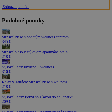
Zobraziť ponuku
Podobné ponuky
Štrbské Pleso s bohatým wellness centrom
345 €
Štrbské pleso v štýlovom apartmáne pre 4
218 €
Vysoké Tatry luxusne + wellness
316 €
Relax v Tatrách: Štrbské Pleso s wellness
218 €
Vysoké Tatry: Pobyt so zľavou do aquaparku
209 €