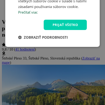
všetkých súborov cookie v súlade s našimi
Dovolená u vody
zásadami používania súborov cookie.
Prečítať viac
70
Vysoké Tatry s výhľadom na Štrbské
PRIJAŤ VŠETKO
pleso: Hotel Patria **** s prepychovým
neobmedzeným wellness + polpenzia
ZOBRAZIŤ PODROBNOSTI
9,8 / 10
(
41 hodnotení
)
Štrbské Pleso 33, Štrbské Pleso, Slovenská republika
(
Zobraziť na
mape
)