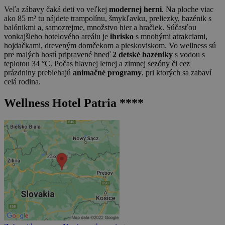
Veľa zábavy čaká deti vo veľkej
modernej herni
. Na ploche viac
ako 85 m² tu nájdete trampolínu, šmykľavku, preliezky, bazénik s
balónikmi a, samozrejme, množstvo hier a hračiek. Súčasťou
vonkajšieho hotelového areálu je
ihrisko
s mnohými atrakciami,
hojdačkami, dreveným domčekom a pieskoviskom. Vo wellness sú
pre malých hostí pripravené hneď
2 detské bazéniky
s vodou s
teplotou 34 °C. Počas hlavnej letnej a zimnej sezóny či cez
prázdniny prebiehajú
animačné programy
, pri ktorých sa zabaví
celá rodina.
Wellness Hotel Patria ****