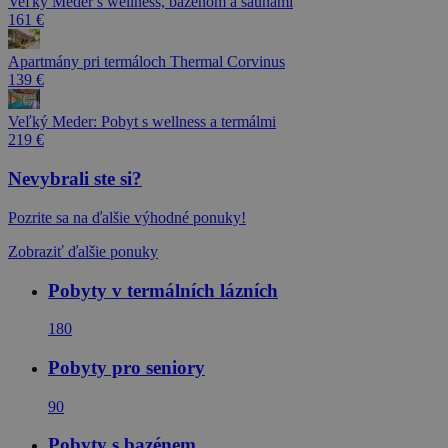
Veľký Meder s wellness, bazénom a saunami
161 €
Apartmány pri termáloch Thermal Corvinus
139 €
Veľký Meder: Pobyt s wellness a termálmi
219 €
Nevybrali ste si?
Pozrite sa na ďalšie výhodné ponuky!
Zobraziť ďalšie ponuky
Pobyty v termálních lázních
180
Pobyty pro seniory
90
Pobyty s bazénem