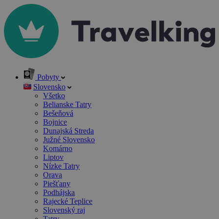
Pobyty
Slovensko
Všetko
Belianske Tatry
Bešeňová
Bojnice
Dunajská Streda
Južné Slovensko
Komárno
Liptov
Nízke Tatry
Orava
Piešťany
Podhájska
Rajecké Teplice
Slovenský raj
Tatry