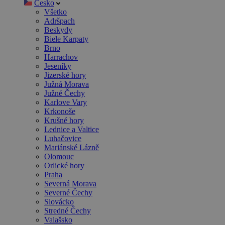
Česko
Všetko
Adršpach
Beskydy
Biele Karpaty
Brno
Harrachov
Jeseníky
Jizerské hory
Južná Morava
Južné Čechy
Karlove Vary
Krkonoše
Krušné hory
Lednice a Valtice
Luhačovice
Mariánské Lázně
Olomouc
Orlické hory
Praha
Severná Morava
Severné Čechy
Slovácko
Stredné Čechy
Valašsko