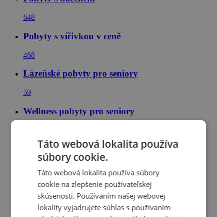
648
Pobyty s vířivkou v ceně
468
Lázeňské pobyty pro seniory
59
Wellness pobyty pro seniory
59
Táto webová lokalita používa
Slovenské lázně
súbory cookie.
35
Táto webová lokalita používa súbory
cookie na zlepšenie používateľskej
Wellness pobyty na Slovensku
skúsenosti. Používaním našej webovej
72
lokality vyjadrujete súhlas s používaním