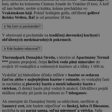
km), alebo ku krásnemu Chateau Amade do Vrakúne (9 km). A keď
už tam budete, urobte si krátku, krásnu prechádzku vo
Vrakúnskom háji
. Pokiaľ holdujete golfu, obľúbené
golfové
ihrisko Welten, Báč
je od penziónu 18 km.
Na čom si pochutnáte?
V ubytovaní si pochutnáte na
tradičnej slovenskej kuchyni i
obľúbených medzinárodných pokrmoch
.
Kde budete relaxovať?
Thermalpark Dunajská Streda,
s ktorým sú
Apartmány Termál
***
priamo prepojené, čerpá
liečivú vodu plnú minerálov
do
svojich 10 vonkajších a vnútorných bazénov až z hĺbky 1 600 m.
Vyskúšať jej blahodárne účinky môžete v
bazéne so sedacou
časťou alebo v najteplejšom bazéne v rotunde,
vo vonkajšej časti
sa nachádza aj
plavecký bazén a menší taliansky bazén s
vírivkou,
či detský bazén plný vodných atrakcií. Odvážlivci prejdú
skúškou odvahy pri jazde na jednom zo
7 toboganov.
Ak smerujete do Dunajskej Stredy za oddychom, navštívte aj
Saunový svet,
kde budete odpočívať vo
fínskej, infra či Biosaune,
nechýba tu ani
parná sauna, soľná miestnosť a vírivka.
Vašu