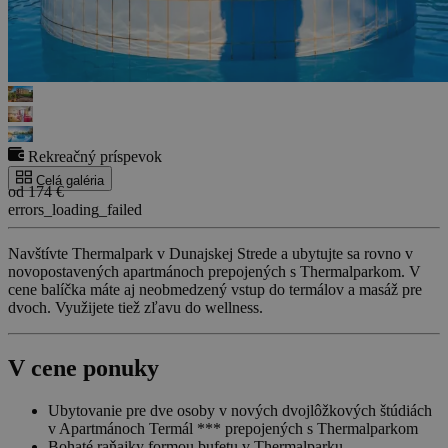
Rekreačný príspevok
Celá galéria
od 174 €
errors_loading_failed
Navštívte Thermalpark v Dunajskej Strede a ubytujte sa rovno v
novopostavených apartmánoch prepojených s Thermalparkom. V
cene balíčka máte aj neobmedzený vstup do termálov a masáž pre
dvoch. Využijete tiež zľavu do wellness.
V cene ponuky
Ubytovanie pre dve osoby v nových dvojlôžkových štúdiách
v Apartmánoch Termál *** prepojených s Thermalparkom
Bohaté raňajky formou bufetu v Thermalparku