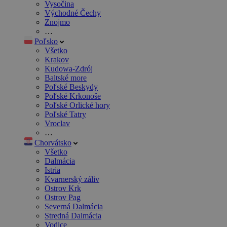
Vysočina
Východné Čechy
Znojmo
…
Poľsko
Všetko
Krakov
Kudowa-Zdrój
Baltské more
Poľské Beskydy
Poľské Krkonoše
Poľské Orlické hory
Poľské Tatry
Vroclav
…
Chorvátsko
Všetko
Dalmácia
Istria
Kvarnerský záliv
Ostrov Krk
Ostrov Pag
Severná Dalmácia
Stredná Dalmácia
Vodice