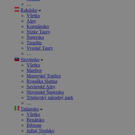
…
Rakúsko
Všetko
Alpy
Korutánsko
Nízke Taury
Štajersko
Tauplitz
Vysoké Taury
…
Slovinsko
Všetko
Maribor
Moravské Toplice
Rogaška Slatina
Savinjské Alpy
Slovinské Štajersko
Triglavský národný park
…
Taliansko
Všetko
Benátsko
Bibione
Južné Tirolsko