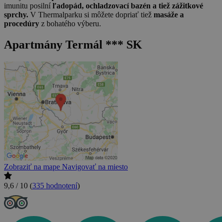
imunitu posilní
ľadopád, ochladzovací bazén a tiež zážitkové
sprchy.
V Thermalparku si môžete dopriať tiež
masáže a
procedúry
z bohatého výberu.
Apartmány Termál *** SK
Zobraziť na mape
Navigovať na miesto
9,6 / 10
(
335 hodnotení
)