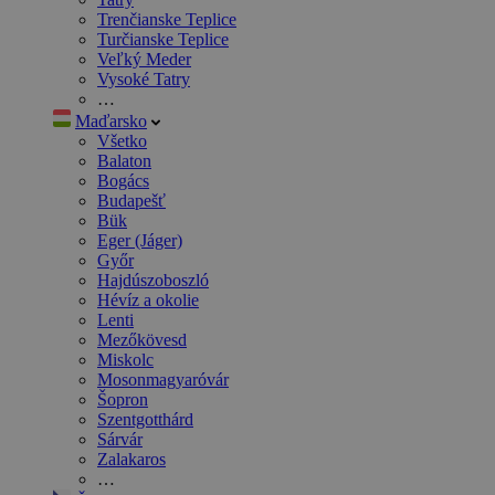
Trenčianske Teplice
Turčianske Teplice
Veľký Meder
Vysoké Tatry
…
Maďarsko
Všetko
Balaton
Bogács
Budapešť
Bük
Eger (Jáger)
Győr
Hajdúszoboszló
Hévíz a okolie
Lenti
Mezőkövesd
Miskolc
Mosonmagyaróvár
Šopron
Szentgotthárd
Sárvár
Zalakaros
…