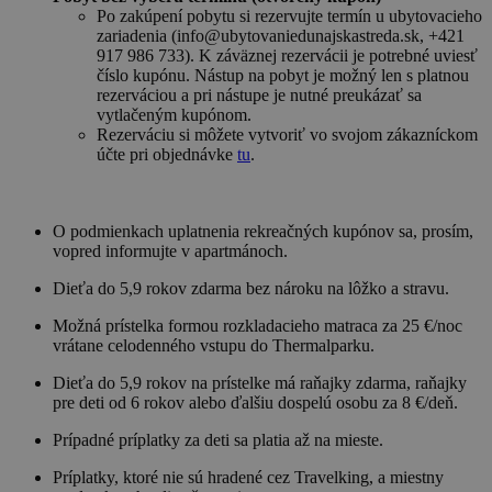
Po zakúpení pobytu si rezervujte termín u ubytovacieho
zariadenia (info@ubytovaniedunajskastreda.sk, +421
917 986 733). K záväznej rezervácii je potrebné uviesť
číslo kupónu. Nástup na pobyt je možný len s platnou
rezerváciou a pri nástupe je nutné preukázať sa
vytlačeným kupónom.
Rezerváciu si môžete vytvoriť vo svojom zákazníckom
účte pri objednávke
tu
.
O podmienkach uplatnenia rekreačných kupónov sa, prosím,
vopred informujte v apartmánoch.
Dieťa do 5,9 rokov zdarma bez nároku na lôžko a stravu.
Možná prístelka formou rozkladacieho matraca za 25 €/noc
vrátane celodenného vstupu do Thermalparku.
Dieťa do 5,9 rokov na prístelke má raňajky zdarma, raňajky
pre deti od 6 rokov alebo ďalšiu dospelú osobu za 8 €/deň.
Prípadné príplatky za deti sa platia až na mieste.
Príplatky, ktoré nie sú hradené cez Travelking, a miestny