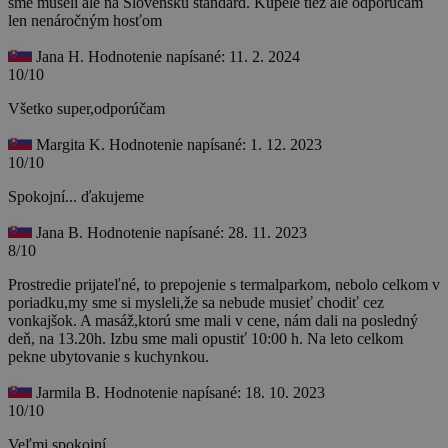
sme museli ale na Slovensku štandard. Kúpele tiež ale odporúčam
len nenáročným hosťom
Jana H.
Hodnotenie napísané: 11. 2. 2024
10/10
Všetko super,odporúčam
Margita K.
Hodnotenie napísané: 1. 12. 2023
10/10
Spokojní... ďakujeme
Jana B.
Hodnotenie napísané: 28. 11. 2023
8/10
Prostredie prijateľné, to prepojenie s termalparkom, nebolo celkom v
poriadku,my sme si mysleli,že sa nebude musieť chodiť cez
vonkajšok. A masáž,ktorú sme mali v cene, nám dali na posledný
deň, na 13.20h. Izbu sme mali opustiť 10:00 h. Na leto celkom
pekne ubytovanie s kuchynkou.
Jarmila B.
Hodnotenie napísané: 18. 10. 2023
10/10
Veľmi spokojní