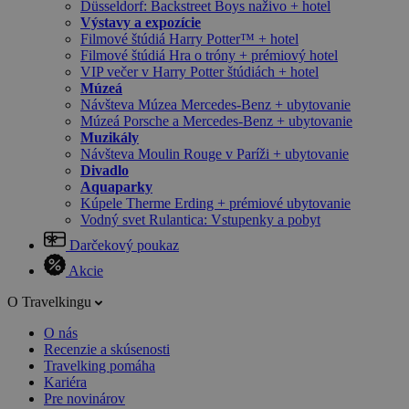
Düsseldorf: Backstreet Boys naživo + hotel
Výstavy a expozície
Filmové štúdiá Harry Potter™ + hotel
Filmové štúdiá Hra o tróny + prémiový hotel
VIP večer v Harry Potter štúdiách + hotel
Múzeá
Návšteva Múzea Mercedes-Benz + ubytovanie
Múzeá Porsche a Mercedes-Benz + ubytovanie
Muzikály
Návšteva Moulin Rouge v Paríži + ubytovanie
Divadlo
Aquaparky
Kúpele Therme Erding + prémiové ubytovanie
Vodný svet Rulantica: Vstupenky a pobyt
Darčekový poukaz
Akcie
O Travelkingu
O nás
Recenzie a skúsenosti
Travelking pomáha
Kariéra
Pre novinárov