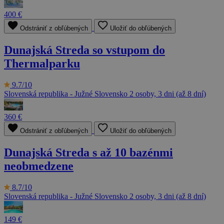
400 €
Odstrániť z obľúbených
Uložiť do obľúbených
Dunajská Streda so vstupom do
Thermalparku
9.7/10
Slovenská republika - Južné Slovensko
2 osoby, 3 dni (až 8 dní)
360 €
Odstrániť z obľúbených
Uložiť do obľúbených
Dunajská Streda s až 10 bazénmi
neobmedzene
8.7/10
Slovenská republika - Južné Slovensko
2 osoby, 3 dni (až 8 dní)
149 €