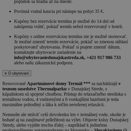
poplatok sa hradia až na mieste.
Povinná vratná kaucia pri nástupe na pobyt 35 €.
Kupóny bez rezervácie termínu je možné do 14 dní od
zakúpenia vrátiť, pokiaľ termín nebol rezervovaný v hoteli.
Kupóny s online rezerváciou termínu nie je možné stornovať.
Je možné zmeniť termín rezervácie, pokiaľ so zmenou súhlasí
poskytovateľ ubytovania. Pokiaľ si prajete zmeniť dátum,
kontaktujte ubytovacie zariadenie na
info@ubytovaniedunajskastreda.sk, +421 917 986 733
alebo našu zákaznickú podporu.
O ubytovaní
Renovované
Apartmánové domy Termál ***
sa nachádzajú
v
tesnom susedstve Thermalparku
v Dunajskej Strede, s
kúpaliskom sú spojené chodbou. Prístup do relaxačného strediska s
termálnou vodou, 4 vnútornými a 6 vonkajšími bazénmi je teda
maximálne pohodlný a láka k ničím nerušenej relaxácii.
Nemusíte ale stráviť celú dovolenku len v termálnej vode, okolie je
bohaté aj na zaujímavé príležitosti na výlet. Objavte krásy Dunajskej
Stredy, alebo vyjdite trochu ďalej – napríklad k jedinému
profesionálnemu automotodromu na Slovensku –
Slovakiaringu
(9