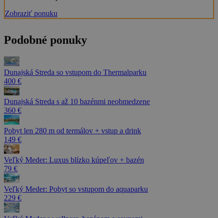
Zobraziť ponuku
Podobné ponuky
Dunajská Streda so vstupom do Thermalparku
400 €
Dunajská Streda s až 10 bazénmi neobmedzene
360 €
Pobyt len 280 m od termálov + vstup a drink
149 €
Veľký Meder: Luxus blízko kúpeľov + bazén
79 €
Veľký Meder: Pobyt so vstupom do aquaparku
229 €