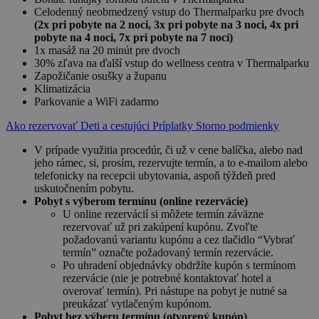
Celodenný neobmedzený vstup do Thermalparku pre dvoch
(2x pri pobyte na 2 noci, 3x pri pobyte na 3 noci, 4x pri
pobyte na 4 noci, 7x pri pobyte na 7 nocí)
1x masáž na 20 minút pre dvoch
30% zľava na ďalší vstup do wellness centra v Thermalparku
Zapožičanie osušky a županu
Klimatizácia
Parkovanie a WiFi zadarmo
Ako rezervovať
Deti a cestujúci
Príplatky
Storno podmienky
V prípade využitia procedúr, či už v cene balíčka, alebo nad
jeho rámec, si, prosím, rezervujte termín, a to e-mailom alebo
telefonicky na recepcii ubytovania, aspoň týždeň pred
uskutočnením pobytu.
Pobyt s výberom termínu (online rezervácie)
U online rezervácií si môžete termín záväzne
rezervovať už pri zakúpení kupónu. Zvoľte
požadovanú variantu kupónu a cez tlačidlo “Vybrať
termín” označte požadovaný termín rezervácie.
Po uhradení objednávky obdržíte kupón s termínom
rezervácie (nie je potrebné kontaktovať hotel a
overovať termín). Pri nástupe na pobyt je nutné sa
preukázať vytlačeným kupónom.
Pobyt bez výberu termínu (otvorený kupón)