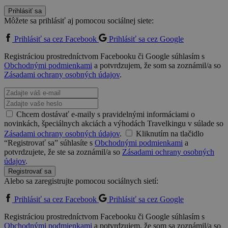
Prihlásiť sa
Môžete sa prihlásiť aj pomocou sociálnej siete:
Prihlásiť sa cez Facebook
Prihlásiť sa cez Google
Registráciou prostredníctvom Facebooku či Google súhlasím s
Obchodnými podmienkami
a potvrdzujem, že som sa zoznámil/a so
Zásadami ochrany osobných údajov
.
Chcem dostávať e-maily s pravidelnými informáciami o
novinkách, špeciálnych akciách a výhodách Travelkingu v súlade so
Zásadami ochrany osobných údajov
.
Kliknutím na tlačidlo
“Registrovať sa” súhlasíte s
Obchodnými podmienkami
a
potvrdzujete, že ste sa zoznámil/a so
Zásadami ochrany osobných
údajov
.
Registrovať sa
Alebo sa zaregistrujte pomocou sociálnych sietí:
Prihlásiť sa cez Facebook
Prihlásiť sa cez Google
Registráciou prostredníctvom Facebooku či Google súhlasím s
Obchodnými podmienkami
a potvrdzujem, že som sa zoznámil/a so