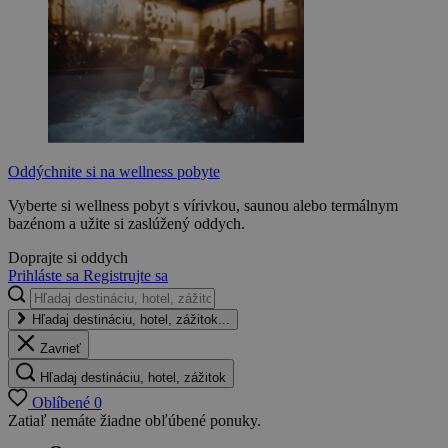
Oddýchnite si na wellness pobyte
Vyberte si wellness pobyt s vírivkou, saunou alebo termálnym
bazénom a užite si zaslúžený oddych.
Doprajte si oddych
Prihláste sa
Registrujte sa
Hľadaj destináciu, hotel, zážitok...
Zavrieť
Hľadaj destináciu, hotel, zážitok
Oblíbené
0
Zatiaľ nemáte žiadne obľúbené ponuky.