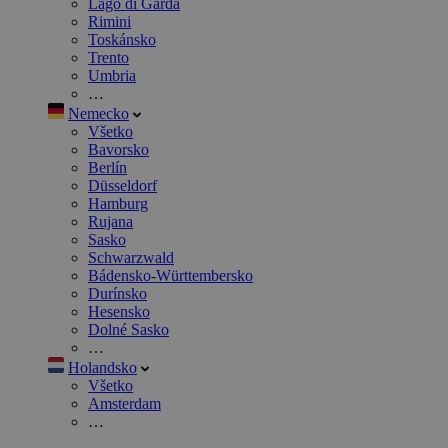
Lago di Garda
Rimini
Toskánsko
Trento
Umbria
…
Nemecko
Všetko
Bavorsko
Berlín
Düsseldorf
Hamburg
Rujana
Sasko
Schwarzwald
Bádensko-Württembersko
Durínsko
Hesensko
Dolné Sasko
…
Holandsko
Všetko
Amsterdam
…