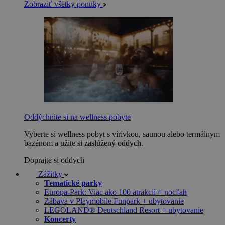
Zobraziť všetky ponuky
Oddýchnite si na wellness pobyte
Vyberte si wellness pobyt s vírivkou, saunou alebo termálnym
bazénom a užite si zaslúžený oddych.
Doprajte si oddych
Zážitky
Tematické parky
Europa-Park: Viac ako 100 atrakcií + nocľah
Zábava v Playmobile Funpark + ubytovanie
LEGOLAND® Deutschland Resort + ubytovanie
Koncerty