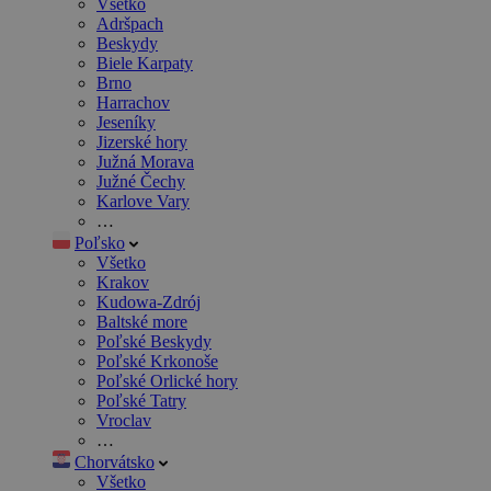
Všetko
Adršpach
Beskydy
Biele Karpaty
Brno
Harrachov
Jeseníky
Jizerské hory
Južná Morava
Južné Čechy
Karlove Vary
…
Poľsko
Všetko
Krakov
Kudowa-Zdrój
Baltské more
Poľské Beskydy
Poľské Krkonoše
Poľské Orlické hory
Poľské Tatry
Vroclav
…
Chorvátsko
Všetko