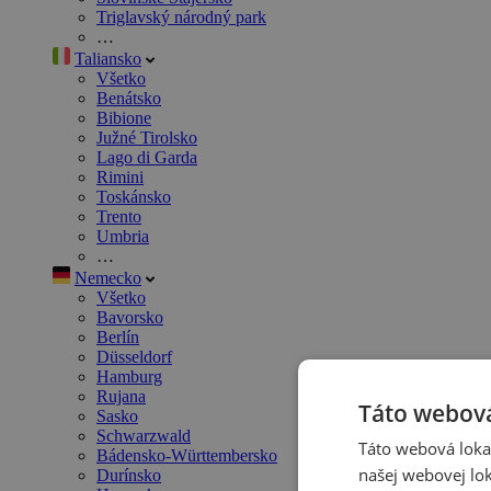
Triglavský národný park
…
Taliansko
Všetko
Benátsko
Bibione
Južné Tirolsko
Lago di Garda
Rimini
Toskánsko
Trento
Umbria
…
Nemecko
Všetko
Bavorsko
Berlín
Düsseldorf
Hamburg
Rujana
Táto webová
Sasko
Schwarzwald
Táto webová lokal
Bádensko-Württembersko
našej webovej lok
Durínsko