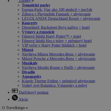
Zážitky
Tematické parky
Europa-Park: Viac ako 100 atrakcií + nocľah
Zábava v Playmobile Funpark + ubytovanie
LEGOLAND® Deutschland Resort + ubytovanie
Koncerty
Düsseldorf: Backstreet Boys naživo + hotel
Výstavy a expozície
Filmové štúdiá Harry Potter™ + hotel
Filmové štúdiá Hra o tróny + prémiový hotel
VIP večer v Harry Potter štúdiách + hotel
Múzeá
Návšteva Múzea Mercedes-Benz + ubytovanie
Múzeá Porsche a Mercedes-Benz + ubytovanie
Muzikály
Návšteva Moulin Rouge v Paríži + ubytovanie
Divadlo
Aquaparky
Kúpele Therme Erding + prémiové ubytovanie
Vodný svet Rulantica: Vstupenky a pobyt
Darčekový poukaz
Akcie
O Travelkingu