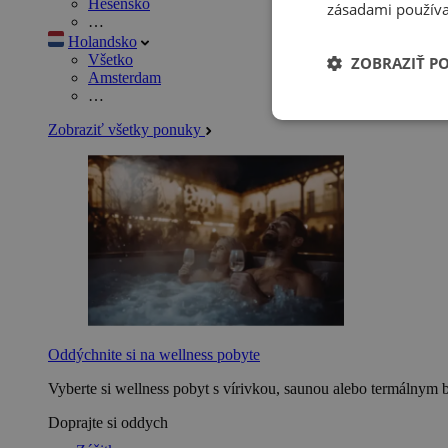
Hesensko
zásadami používa
…
Holandsko
Všetko
ZOBRAZIŤ P
Amsterdam
…
Zobraziť všetky ponuky
Oddýchnite si na wellness pobyte
Vyberte si wellness pobyt s vírivkou, saunou alebo termálnym 
Doprajte si oddych