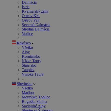
Dalmácia
Istria
Kvarnerský záliv
Ostrov Krk
Ostrov Pag
Severná Dalmácia
Stredná Dalmácia
Vodice
…
Rakúsko
Všetko
Alpy
Korutánsko
Nízke Taury
Štajersko
Tauplitz
Vysoké Taury
…
Slovinsko
Všetko
Maribor
Moravské Toplice
Rogaška Slatina
Savinjské Alpy
Slovinské Štajersko