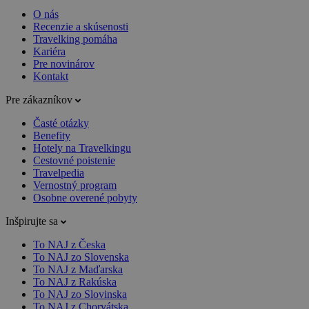
O nás
Recenzie a skúsenosti
Travelking pomáha
Kariéra
Pre novinárov
Kontakt
Pre zákazníkov
Časté otázky
Benefity
Hotely na Travelkingu
Cestovné poistenie
Travelpedia
Vernostný program
Osobne overené pobyty
Inšpirujte sa
To NAJ z Česka
To NAJ zo Slovenska
To NAJ z Maďarska
To NAJ z Rakúska
To NAJ zo Slovinska
To NAJ z Chorvátska