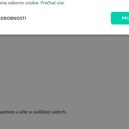
nia súborov cookie.
Prečítať viac
ODROBNOSTI
PRI
bazénom a užite si zaslúžený oddych.