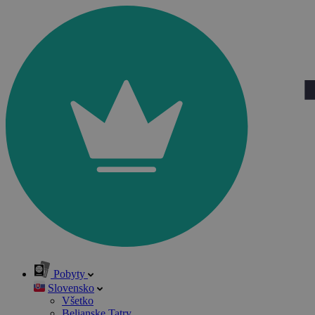
Pobyty
Slovensko
Všetko
Belianske Tatry