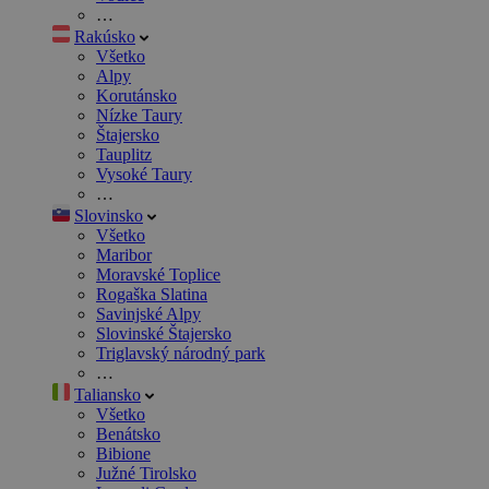
…
Rakúsko
Všetko
Alpy
Korutánsko
Nízke Taury
Štajersko
Tauplitz
Vysoké Taury
…
Slovinsko
Všetko
Maribor
Moravské Toplice
Rogaška Slatina
Savinjské Alpy
Slovinské Štajersko
Triglavský národný park
…
Taliansko
Všetko
Benátsko
Bibione
Južné Tirolsko