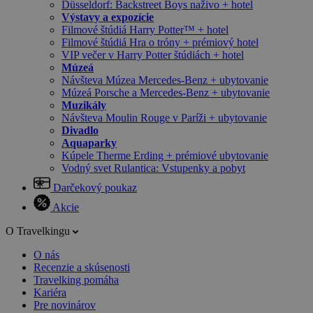
Düsseldorf: Backstreet Boys naživo + hotel
Výstavy a expozície
Filmové štúdiá Harry Potter™ + hotel
Filmové štúdiá Hra o tróny + prémiový hotel
VIP večer v Harry Potter štúdiách + hotel
Múzeá
Návšteva Múzea Mercedes-Benz + ubytovanie
Múzeá Porsche a Mercedes-Benz + ubytovanie
Muzikály
Návšteva Moulin Rouge v Paríži + ubytovanie
Divadlo
Aquaparky
Kúpele Therme Erding + prémiové ubytovanie
Vodný svet Rulantica: Vstupenky a pobyt
Darčekový poukaz
Akcie
O Travelkingu
O nás
Recenzie a skúsenosti
Travelking pomáha
Kariéra
Pre novinárov