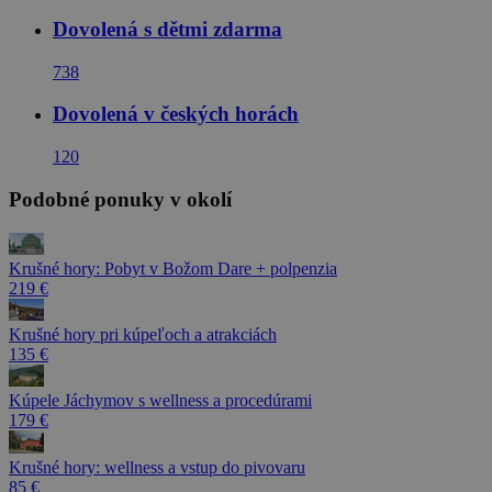
Dovolená s dětmi zdarma
738
Dovolená v českých horách
120
Podobné ponuky v okolí
Krušné hory: Pobyt v Božom Dare + polpenzia
219 €
Krušné hory pri kúpeľoch a atrakciách
135 €
Kúpele Jáchymov s wellness a procedúrami
179 €
Krušné hory: wellness a vstup do pivovaru
85 €