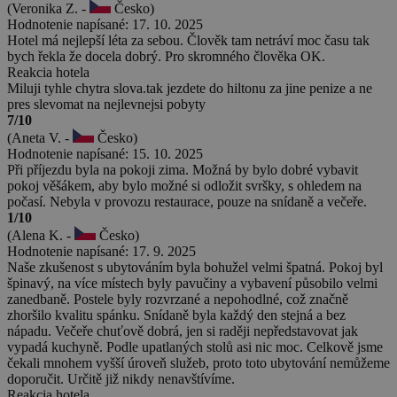
(Veronika Z. -
Česko)
Hodnotenie napísané: 17. 10. 2025
Hotel má nejlepší léta za sebou. Člověk tam netráví moc času tak
bych řekla že docela dobrý. Pro skromného člověka OK.
Reakcia hotela
Miluji tyhle chytra slova.tak jezdete do hiltonu za jine penize a ne
pres slevomat na nejlevnejsi pobyty
7/10
(Aneta V. -
Česko)
Hodnotenie napísané: 15. 10. 2025
Při příjezdu byla na pokoji zima. Možná by bylo dobré vybavit
pokoj věšákem, aby bylo možné si odložit svršky, s ohledem na
počasí. Nebyla v provozu restaurace, pouze na snídaně a večeře.
1/10
(Alena K. -
Česko)
Hodnotenie napísané: 17. 9. 2025
Naše zkušenost s ubytováním byla bohužel velmi špatná. Pokoj byl
špinavý, na více místech byly pavučiny a vybavení působilo velmi
zanedbaně. Postele byly rozvrzané a nepohodlné, což značně
zhoršilo kvalitu spánku. Snídaně byla každý den stejná a bez
nápadu. Večeře chuťově dobrá, jen si raději nepředstavovat jak
vypadá kuchyně. Podle upatlaných stolů asi nic moc. Celkově jsme
čekali mnohem vyšší úroveň služeb, proto toto ubytování nemůžeme
doporučit. Určitě již nikdy nenavštívíme.
Reakcia hotela