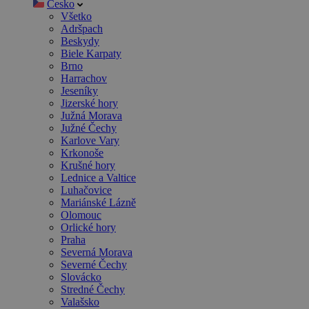
Česko
Všetko
Adršpach
Beskydy
Biele Karpaty
Brno
Harrachov
Jeseníky
Jizerské hory
Južná Morava
Južné Čechy
Karlove Vary
Krkonoše
Krušné hory
Lednice a Valtice
Luhačovice
Mariánské Lázně
Olomouc
Orlické hory
Praha
Severná Morava
Severné Čechy
Slovácko
Stredné Čechy
Valašsko