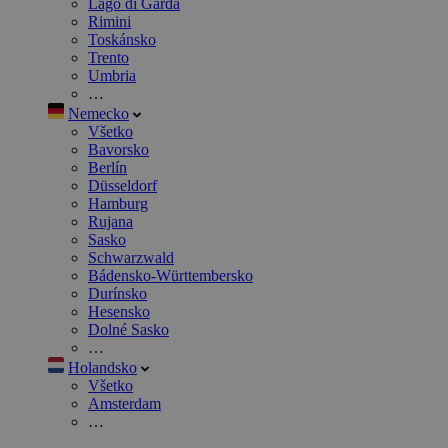
Lago di Garda
Rimini
Toskánsko
Trento
Umbria
…
Nemecko
Všetko
Bavorsko
Berlín
Düsseldorf
Hamburg
Rujana
Sasko
Schwarzwald
Bádensko-Württembersko
Durínsko
Hesensko
Dolné Sasko
…
Holandsko
Všetko
Amsterdam
…