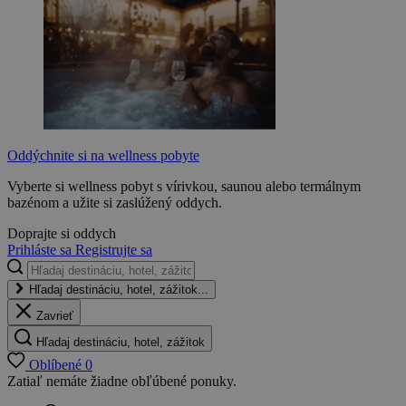
Oddýchnite si na wellness pobyte
Vyberte si wellness pobyt s vírivkou, saunou alebo termálnym
bazénom a užite si zaslúžený oddych.
Doprajte si oddych
Prihláste sa
Registrujte sa
Hľadaj destináciu, hotel, zážitok...
Zavrieť
Hľadaj destináciu, hotel, zážitok
Oblíbené
0
Zatiaľ nemáte žiadne obľúbené ponuky.