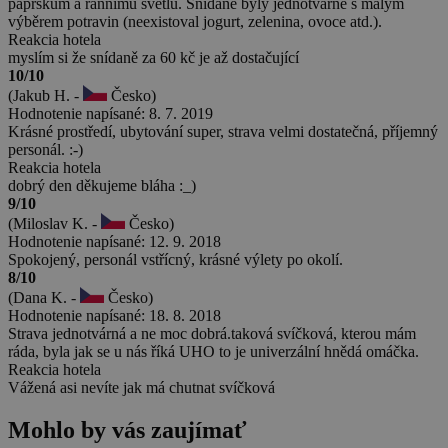
paprskům a rannímu světlu. Snídaně byly jednotvárné s malým
výběrem potravin (neexistoval jogurt, zelenina, ovoce atd.).
Reakcia hotela
myslím si že snídaně za 60 kč je až dostačující
10/10
(Jakub H. -
Česko)
Hodnotenie napísané: 8. 7. 2019
Krásné prostředí, ubytování super, strava velmi dostatečná, příjemný
personál. :-)
Reakcia hotela
dobrý den děkujeme bláha :_)
9/10
(Miloslav K. -
Česko)
Hodnotenie napísané: 12. 9. 2018
Spokojený, personál vstřícný, krásné výlety po okolí.
8/10
(Dana K. -
Česko)
Hodnotenie napísané: 18. 8. 2018
Strava jednotvárná a ne moc dobrá.taková svíčková, kterou mám
ráda, byla jak se u nás říká UHO to je univerzální hnědá omáčka.
Reakcia hotela
Vážená asi nevíte jak má chutnat svíčková
Mohlo by vás zaujímať