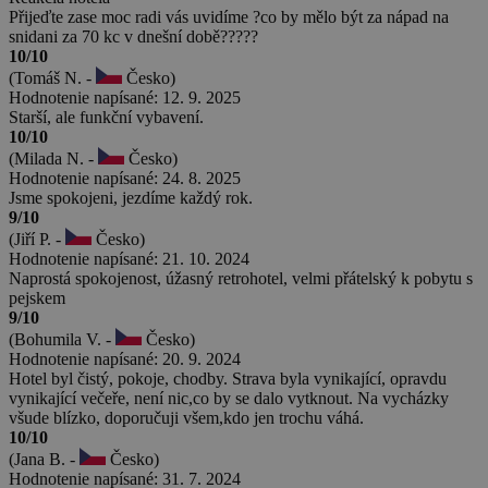
Přijeďte zase moc radi vás uvidíme ?co by mělo být za nápad na
snidani za 70 kc v dnešní době?????
10/10
(Tomáš N. -
Česko)
Hodnotenie napísané: 12. 9. 2025
Starší, ale funkční vybavení.
10/10
(Milada N. -
Česko)
Hodnotenie napísané: 24. 8. 2025
Jsme spokojeni, jezdíme každý rok.
9/10
(Jiří P. -
Česko)
Hodnotenie napísané: 21. 10. 2024
Naprostá spokojenost, úžasný retrohotel, velmi přátelský k pobytu s
pejskem
9/10
(Bohumila V. -
Česko)
Hodnotenie napísané: 20. 9. 2024
Hotel byl čistý, pokoje, chodby. Strava byla vynikající, opravdu
vynikající večeře, není nic,co by se dalo vytknout. Na vycházky
všude blízko, doporučuji všem,kdo jen trochu váhá.
10/10
(Jana B. -
Česko)
Hodnotenie napísané: 31. 7. 2024