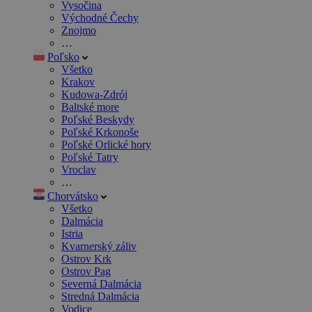
Vysočina
Východné Čechy
Znojmo
…
Poľsko
Všetko
Krakov
Kudowa-Zdrój
Baltské more
Poľské Beskydy
Poľské Krkonoše
Poľské Orlické hory
Poľské Tatry
Vroclav
…
Chorvátsko
Všetko
Dalmácia
Istria
Kvarnerský záliv
Ostrov Krk
Ostrov Pag
Severná Dalmácia
Stredná Dalmácia
Vodice