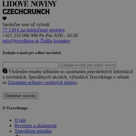
Spoločne sme už vybrali
77 130 € na dobročinné projekty
.
+421 233 006 990
Po-Pia: 8:00 - 16:30
info@travelking.sk
Ďalšie kontakty
Zadajte e-mail pre odber noviniek
Vložením emailu súhlasím so zasielaním pravidelných informácií
o novinkách, špeciálnych akciách, výhodách Travelkingu v súlade
so
Zásadami ochrany osobných údajov
.
Odoberať novinky
O Travelkingu
O nás
Recenzie a skúsenosti
Travelking pomáha