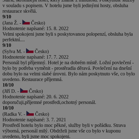
v souladu s popisem. V hotelu jsme byli jedinými hosty, obsluha
restaurace skvělá.
9/10
(Jana Ž. -
Česko)
Hodnotenie napísané: 15. 8. 2022
Velmi spokojeni jsme byli s poskytovanou polopenzí, obsluha byla
perfektní....
9/10
(Sylva M. -
Česko)
Hodnotenie napísané: 17. 7. 2022
Personál byl příjemný. Hotel je na dobrém místě. Ložní povlečení -
bylo by potřeba vyměnit - prostěradla děravá. Povlečení na dnešní
dobu bylo na velmi slabé úrovni. Bylo nám poskytnuto vše, co bylo
uvedeno. Restaurace příjemná.
10/10
(Jiří D. -
Česko)
Hodnotenie napísané: 20. 6. 2022
doporučuji,příjemné prostředi,ochotný personál.
10/10
(Radka V. -
Česko)
Hodnotenie napísané: 3. 7. 2021
Prostředí hotelu bylo moc pěkné, služby byli v pořádku. Strava
výborná, personál milý. Obdrželi jsme vše co bylo v kuponu
uvedeno, byli jsme moc spokojeni.