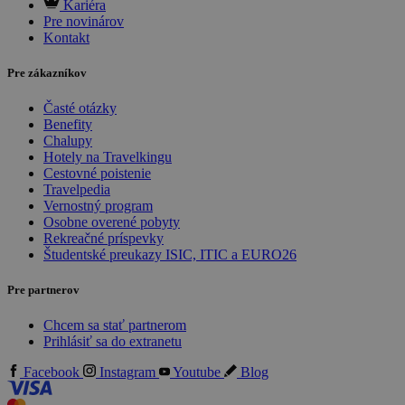
Kariéra
Pre novinárov
Kontakt
Pre zákazníkov
Časté otázky
Benefity
Chalupy
Hotely na Travelkingu
Cestovné poistenie
Travelpedia
Vernostný program
Osobne overené pobyty
Rekreačné príspevky
Študentské preukazy ISIC, ITIC a EURO26
Pre partnerov
Chcem sa stať partnerom
Prihlásiť sa do extranetu
Facebook
Instagram
Youtube
Blog