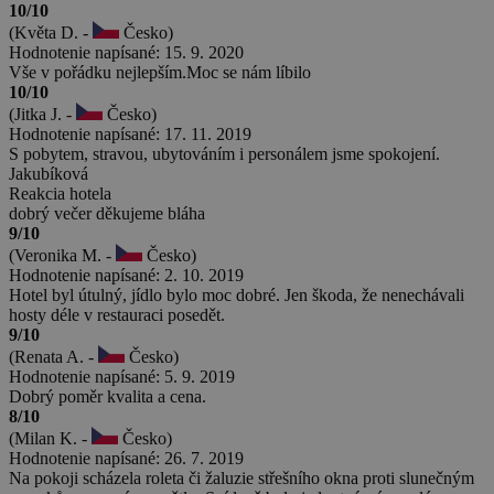
10/10
(Květa D. -
Česko)
Hodnotenie napísané: 15. 9. 2020
Vše v pořádku nejlepším.Moc se nám líbilo
10/10
(Jitka J. -
Česko)
Hodnotenie napísané: 17. 11. 2019
S pobytem, stravou, ubytováním i personálem jsme spokojení.
Jakubíková
Reakcia hotela
dobrý večer děkujeme bláha
9/10
(Veronika M. -
Česko)
Hodnotenie napísané: 2. 10. 2019
Hotel byl útulný, jídlo bylo moc dobré. Jen škoda, že nenechávali
hosty déle v restauraci posedět.
9/10
(Renata A. -
Česko)
Hodnotenie napísané: 5. 9. 2019
Dobrý poměr kvalita a cena.
8/10
(Milan K. -
Česko)
Hodnotenie napísané: 26. 7. 2019
Na pokoji scházela roleta či žaluzie střešního okna proti slunečným