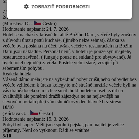
Služby hotela
ZOBRAZIŤ PODROBNOSTI
7,5
2/10
(Miroslava D. -
Česko)
Hodnotenie napísané: 24. 7. 2026
Hotel se nachází v krásné lokalitě Božího Daru, večeře byly zrušeny
z důvodu úrazu prstů kuchaře, ( jiného nelze sehnat), částka za
večeře byla poslána na účet, avšak večeře v restauracích na Božím
Daru jsou nákladné. Personál není, v hotelu je pouze syn majitele,
restaurace zavřená, ( funguje pouze na snídaně pro ubytované). Já
bych hotel nejraději zavřela. Postele velmi staré, vrzající při
sebemenším pohybu.
Reakcia hotela
Vážená dámo.měla jste na výběr,buď pobyt zrušit,nebo odbydlet bez
večeře vzhledem k úrazu kolegy.to mě strašně mrzí,že večeře byli na
vás drahé.docela se mi chce smát .hold budete muset jezdit na
kvalitnější ale poměrně dražší zájezdy,a ne na nejlevnější na
slevovém portálu.přeji vám sluníčkový den hlavně bez stresu
10/10
(Václava G. -
Česko)
Hodnotenie napísané: 15. 3. 2026
Pobyt byl super. Měli jsme spolu i pejska, pan majitel je velice
příjemný. Není co vytknout. Rádi se vrátíme.
5/10