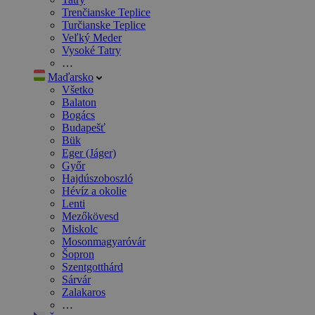
Trenčianske Teplice
Turčianske Teplice
Veľký Meder
Vysoké Tatry
…
Maďarsko
Všetko
Balaton
Bogács
Budapešť
Bük
Eger (Jáger)
Győr
Hajdúszoboszló
Hévíz a okolie
Lenti
Mezőkövesd
Miskolc
Mosonmagyaróvár
Šopron
Szentgotthárd
Sárvár
Zalakaros
…