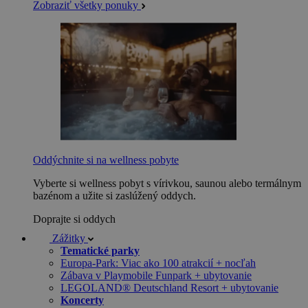
Zobraziť všetky ponuky
Oddýchnite si na wellness pobyte
Vyberte si wellness pobyt s vírivkou, saunou alebo termálnym
bazénom a užite si zaslúžený oddych.
Doprajte si oddych
Zážitky
Tematické parky
Europa-Park: Viac ako 100 atrakcií + nocľah
Zábava v Playmobile Funpark + ubytovanie
LEGOLAND® Deutschland Resort + ubytovanie
Koncerty