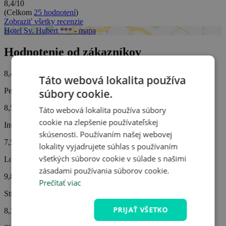
8,4/10
(Celkom
25 hodnotení
)
Zobraziť všetky recenzie
Hotel Sv. Hubert *** - mapa
Hodnotenie od zákazníkov
8,4/10
Táto webová lokalita používa
Personál
súbory cookie.
8,5
Táto webová lokalita používa súbory
cookie na zlepšenie používateľskej
Interiér hotela
skúsenosti. Používaním našej webovej
7,5
lokality vyjadrujete súhlas s používaním
všetkých súborov cookie v súlade s našimi
Lokalita hotela
zásadami používania súborov cookie.
9,8
Prečítať viac
Strava
PRIJAŤ VŠETKO
8,3