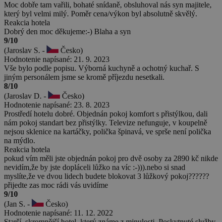
Moc dobře tam vařili, bohaté snídaně, obsluhoval nás syn majitele,
který byl velmi milý. Poměr cena/výkon byl absolutně skvělý.
Reakcia hotela
Dobrý den moc děkujeme:-) Blaha a syn
9/10
(Jaroslav S. -
Česko)
Hodnotenie napísané: 21. 9. 2023
Vše bylo podle popisu. Výborná kuchyně a ochotný kuchař. S
jiným personálem jsme se kromě příjezdu nesetkali.
8/10
(Jaroslav D. -
Česko)
Hodnotenie napísané: 23. 8. 2023
Prostředí hotelu dobré. Objednán pokoj komfort s přistýlkou, dali
nám pokoj standart bez přistýlky. Televize nefunguje, v koupelně
nejsou sklenice na kartáčky, polička špinavá, ve sprše není polička
na mýdlo.
Reakcia hotela
pokud vím měli jste objednán pokoj pro dvě osoby za 2890 kč nikde
nevidím,že by jste dopláceli lůžko na víc :-))).nebo si snad
myslíte,že ve dvou lidech budete blokovat 3 lůžkový pokoj??????
přijedte zas moc rádi vás uvidíme
9/10
(Jan S. -
Česko)
Hodnotenie napísané: 11. 12. 2022
Starší, skromnější hotel, který známe z minulosti. Poskytnuté služby