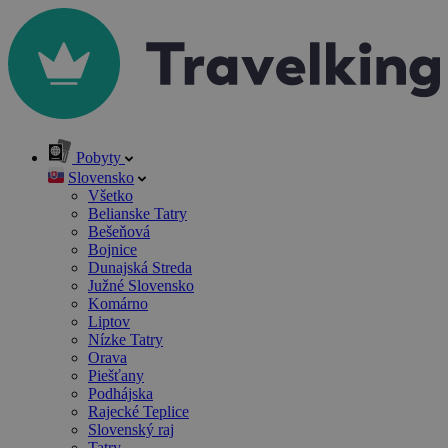
Pobyty
Slovensko
Všetko
Belianske Tatry
Bešeňová
Bojnice
Dunajská Streda
Južné Slovensko
Komárno
Liptov
Nízke Tatry
Orava
Piešťany
Podhájska
Rajecké Teplice
Slovenský raj
Tatry