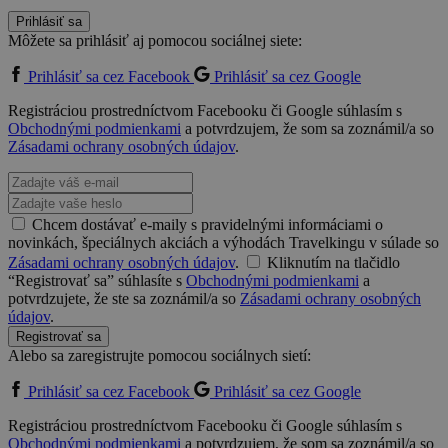
Prihlásiť sa
Môžete sa prihlásiť aj pomocou sociálnej siete:
Prihlásiť sa cez Facebook
Prihlásiť sa cez Google
Registráciou prostredníctvom Facebooku či Google súhlasím s
Obchodnými podmienkami
a potvrdzujem, že som sa zoznámil/a so
Zásadami ochrany osobných údajov
.
Chcem dostávať e-maily s pravidelnými informáciami o
novinkách, špeciálnych akciách a výhodách Travelkingu v súlade so
Zásadami ochrany osobných údajov
.
Kliknutím na tlačidlo
“Registrovať sa” súhlasíte s
Obchodnými podmienkami
a
potvrdzujete, že ste sa zoznámil/a so
Zásadami ochrany osobných
údajov
.
Registrovať sa
Alebo sa zaregistrujte pomocou sociálnych sietí:
Prihlásiť sa cez Facebook
Prihlásiť sa cez Google
Registráciou prostredníctvom Facebooku či Google súhlasím s
Obchodnými podmienkami
a potvrdzujem, že som sa zoznámil/a so