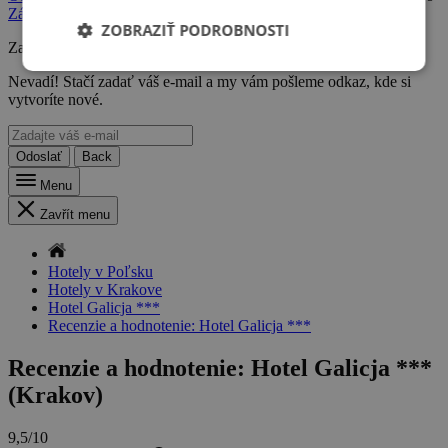
Zásadami ochrany osobných údajov
.
ZOBRAZIŤ PODROBNOSTI
Zabudli ste heslo?
Nevadí! Stačí zadať váš e-mail a my vám pošleme odkaz, kde si
vytvoríte nové.
Odoslať
Back
Menu
Zavřít menu
Hotely v Poľsku
Hotely v Krakove
Hotel Galicja ***
Recenzie a hodnotenie: Hotel Galicja ***
Recenzie a hodnotenie: Hotel Galicja ***
(Krakov)
9,5/10