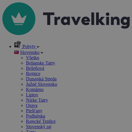
Pobyty
Slovensko
Všetko
Belianske Tatry
Bešeňová
Bojnice
Dunajská Streda
Južné Slovensko
Komárno
Liptov
Nízke Tatry
Orava
Piešťany
Podhájska
Rajecké Teplice
Slovenský raj
Tatry