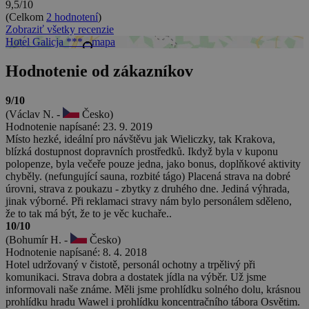
9,5/10
(Celkom
2 hodnotení
)
Zobraziť všetky recenzie
Hotel Galicja *** - mapa
Hodnotenie od zákazníkov
9/10
(Václav N. -
Česko)
Hodnotenie napísané: 23. 9. 2019
Místo hezké, ideální pro návštěvu jak Wieliczky, tak Krakova,
blízká dostupnost dopravních prostředků. Ikdyž byla v kuponu
polopenze, byla večeře pouze jedna, jako bonus, doplňkové aktivity
chyběly. (nefungující sauna, rozbité tágo) Placená strava na dobré
úrovni, strava z poukazu - zbytky z druhého dne. Jediná výhrada,
jinak výborné. Při reklamaci stravy nám bylo personálem sděleno,
že to tak má být, že to je věc kuchaře..
10/10
(Bohumír H. -
Česko)
Hodnotenie napísané: 8. 4. 2018
Hotel udržovaný v čistotě, personál ochotny a trpělivý při
komunikaci. Strava dobra a dostatek jídla na výběr. Už jsme
informovali naše známe. Měli jsme prohlídku solného dolu, krásnou
prohlídku hradu Wawel i prohlídku koncentračního tábora Osvětim.