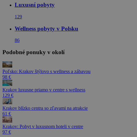
Luxusní pobyty
129
Wellness pobyty v Polsku
86
Podobné ponuky v okolí
Poľsko: Krakov štýlovo s wellness a zábavou
98 €
Krakov luxusne priamo v centre s wellness
129 €
Krakov blízko centra so zľavami na atrakcie
61 €
Krakov: Pobyt v luxusnom hoteli v centre
97 €