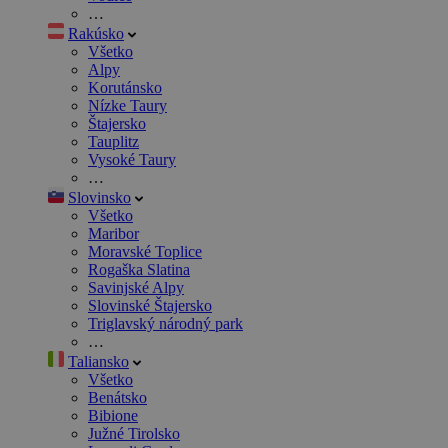
…
Rakúsko
Všetko
Alpy
Korutánsko
Nízke Taury
Štajersko
Tauplitz
Vysoké Taury
…
Slovinsko
Všetko
Maribor
Moravské Toplice
Rogaška Slatina
Savinjské Alpy
Slovinské Štajersko
Triglavský národný park
…
Taliansko
Všetko
Benátsko
Bibione
Južné Tirolsko