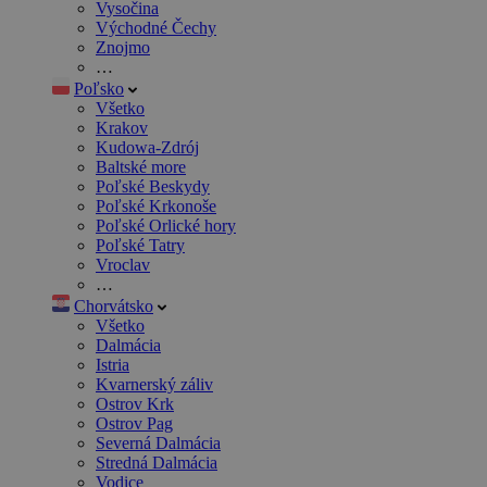
Vysočina
Východné Čechy
Znojmo
…
Poľsko
Všetko
Krakov
Kudowa-Zdrój
Baltské more
Poľské Beskydy
Poľské Krkonoše
Poľské Orlické hory
Poľské Tatry
Vroclav
…
Chorvátsko
Všetko
Dalmácia
Istria
Kvarnerský záliv
Ostrov Krk
Ostrov Pag
Severná Dalmácia
Stredná Dalmácia
Vodice