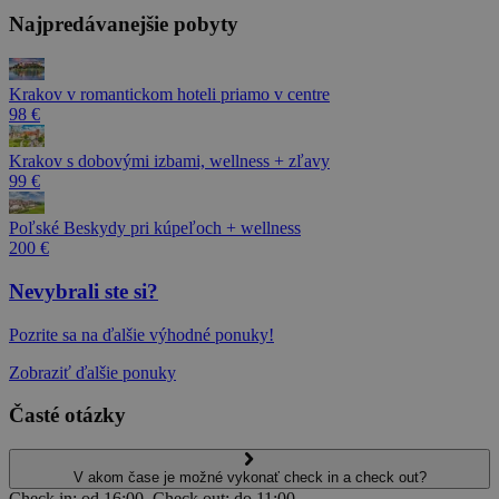
Najpredávanejšie pobyty
Krakov v romantickom hoteli priamo v centre
98 €
Krakov s dobovými izbami, wellness + zľavy
99 €
Poľské Beskydy pri kúpeľoch + wellness
200 €
Nevybrali ste si?
Pozrite sa na ďalšie výhodné ponuky!
Zobraziť ďalšie ponuky
Časté otázky
V akom čase je možné vykonať check in a check out?
Check in: od 16:00, Check out: do 11:00