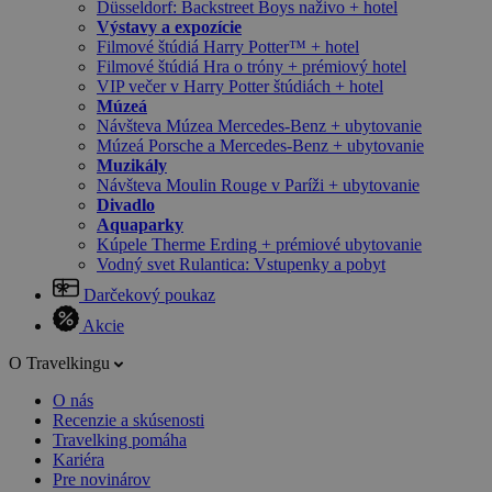
Düsseldorf: Backstreet Boys naživo + hotel
Výstavy a expozície
Filmové štúdiá Harry Potter™ + hotel
Filmové štúdiá Hra o tróny + prémiový hotel
VIP večer v Harry Potter štúdiách + hotel
Múzeá
Návšteva Múzea Mercedes-Benz + ubytovanie
Múzeá Porsche a Mercedes-Benz + ubytovanie
Muzikály
Návšteva Moulin Rouge v Paríži + ubytovanie
Divadlo
Aquaparky
Kúpele Therme Erding + prémiové ubytovanie
Vodný svet Rulantica: Vstupenky a pobyt
Darčekový poukaz
Akcie
O Travelkingu
O nás
Recenzie a skúsenosti
Travelking pomáha
Kariéra
Pre novinárov