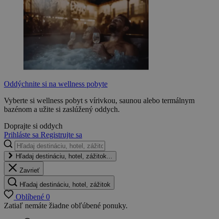
Oddýchnite si na wellness pobyte
Vyberte si wellness pobyt s vírivkou, saunou alebo termálnym
bazénom a užite si zaslúžený oddych.
Doprajte si oddych
Prihláste sa
Registrujte sa
Hľadaj destináciu, hotel, zážitok...
Zavrieť
Hľadaj destináciu, hotel, zážitok
Oblíbené
0
Zatiaľ nemáte žiadne obľúbené ponuky.