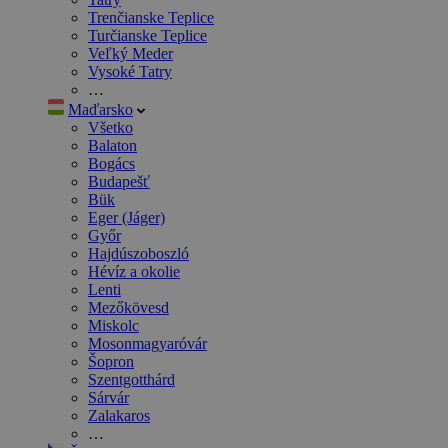
Trenčianske Teplice
Turčianske Teplice
Veľký Meder
Vysoké Tatry
…
Maďarsko
Všetko
Balaton
Bogács
Budapešť
Bük
Eger (Jáger)
Győr
Hajdúszoboszló
Hévíz a okolie
Lenti
Mezőkövesd
Miskolc
Mosonmagyaróvár
Šopron
Szentgotthárd
Sárvár
Zalakaros
…