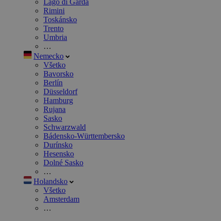
Lago di Garda
Rimini
Toskánsko
Trento
Umbria
…
Nemecko
Všetko
Bavorsko
Berlín
Düsseldorf
Hamburg
Rujana
Sasko
Schwarzwald
Bádensko-Württembersko
Durínsko
Hesensko
Dolné Sasko
…
Holandsko
Všetko
Amsterdam
…