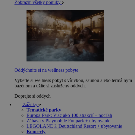
Zobraziť všetky ponuky
Oddýchnite si na wellness pobyte
Vyberte si wellness pobyt s vírivkou, saunou alebo termálnym
bazénom a užite si zaslúžený oddych.
Doprajte si oddych
Zážitky
Tematické parky
Europa-Park: Viac ako 100 atrakcií + nocľah
Zábava v Playmobile Funpark + ubytovanie
LEGOLAND® Deutschland Resort + ubytovanie
Koncerty