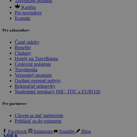
Travelking pomáha
Kariéra
Pre novinárov
Kontakt
Pre zákazníkov
Časté otázky
Benefity
Chalupy
Hotely na Travelkingu
Cestovné poistenie
Travelpedia
Vernostný program
Osobne overené pobyty
Rekreačné príspevky
Študentské preukazy ISIC, ITIC a EURO26
Pre partnerov
Chcem sa stať partnerom
Prihlásiť sa do extranetu
Facebook
Instagram
Youtube
Blog