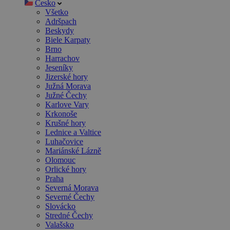
Česko
Všetko
Adršpach
Beskydy
Biele Karpaty
Brno
Harrachov
Jeseníky
Jizerské hory
Južná Morava
Južné Čechy
Karlove Vary
Krkonoše
Krušné hory
Lednice a Valtice
Luhačovice
Mariánské Lázně
Olomouc
Orlické hory
Praha
Severná Morava
Severné Čechy
Slovácko
Stredné Čechy
Valašsko