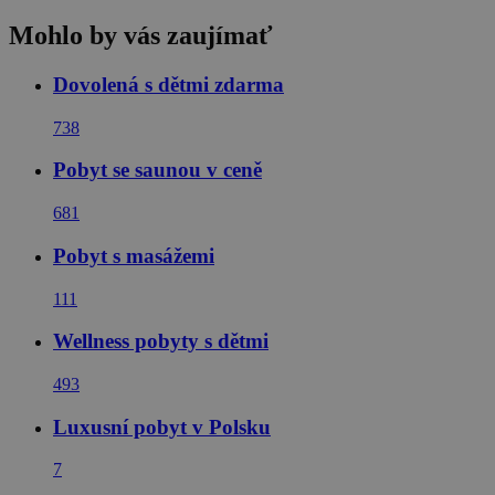
Mohlo by vás zaujímať
Dovolená s dětmi zdarma
738
Pobyt se saunou v ceně
681
Pobyt s masážemi
111
Wellness pobyty s dětmi
493
Luxusní pobyt v Polsku
7