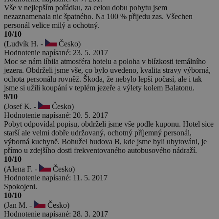
Vše v nejlepším pořádku, za celou dobu pobytu jsem
nezaznamenala nic špatného. Na 100 % přijedu zas. Všechen
personál velice milý a ochotný.
10/10
(Ludvík H. -
Česko)
Hodnotenie napísané: 23. 5. 2017
Moc se nám líbila atmosféra hotelu a poloha v blízkosti temálního
jezera. Obdrželi jsme vše, co bylo uvedeno, kvalita stravy výborná,
ochota personálu rovněž. Škoda, že nebylo lepší počasí, ale i tak
jsme si užili koupání v teplém jezeře a výlety kolem Balatonu.
9/10
(Josef K. -
Česko)
Hodnotenie napísané: 20. 5. 2017
Pobyt odpovídal popisu, obdrželi jsme vše podle kuponu. Hotel sice
starší ale velmi dobře udržovaný, ochotný příjemný personál,
výborná kuchyně. Bohužel budova B, kde jsme byli ubytováni, je
přímo u zdejšího dosti frekventovaného autobusového nádraží.
10/10
(Alena F. -
Česko)
Hodnotenie napísané: 11. 5. 2017
Spokojeni.
10/10
(Jan M. -
Česko)
Hodnotenie napísané: 28. 3. 2017