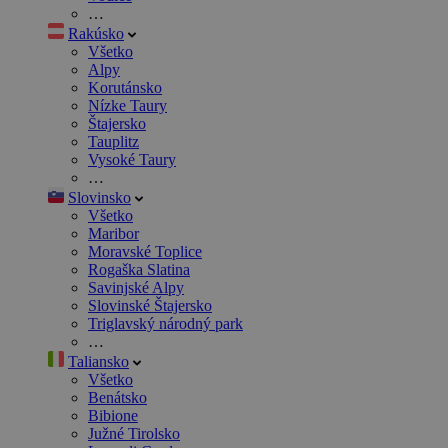
…
Rakúsko
Všetko
Alpy
Korutánsko
Nízke Taury
Štajersko
Tauplitz
Vysoké Taury
…
Slovinsko
Všetko
Maribor
Moravské Toplice
Rogaška Slatina
Savinjské Alpy
Slovinské Štajersko
Triglavský národný park
…
Taliansko
Všetko
Benátsko
Bibione
Južné Tirolsko