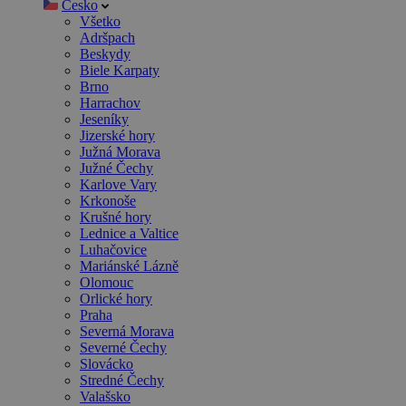
Česko
Všetko
Adršpach
Beskydy
Biele Karpaty
Brno
Harrachov
Jeseníky
Jizerské hory
Južná Morava
Južné Čechy
Karlove Vary
Krkonoše
Krušné hory
Lednice a Valtice
Luhačovice
Mariánské Lázně
Olomouc
Orlické hory
Praha
Severná Morava
Severné Čechy
Slovácko
Stredné Čechy
Valašsko