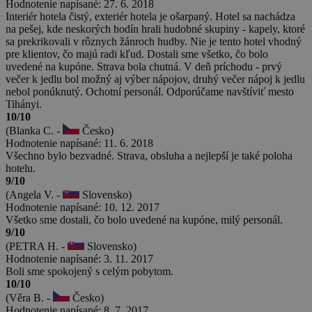
Hodnotenie napísané: 27. 6. 2018
Interiér hotela čistý, exteriér hotela je ošarpaný. Hotel sa nachádza
na pešej, kde neskorých hodín hrali hudobné skupiny - kapely, ktoré
sa prekrikovali v rôznych žánroch hudby. Nie je tento hotel vhodný
pre klientov, čo majú radi kľud. Dostali sme všetko, čo bolo
uvedené na kupóne. Strava bola chutná. V deň príchodu - prvý
večer k jedlu bol možný aj výber nápojov, druhý večer nápoj k jedlu
nebol ponúknutý. Ochotní personál. Odporúčame navštíviť mesto
Tihányi.
10/10
(Blanka C. -
Česko)
Hodnotenie napísané: 11. 6. 2018
Všechno bylo bezvadné. Strava, obsluha a nejlepší je také poloha
hotelu.
9/10
(Angela V. -
Slovensko)
Hodnotenie napísané: 10. 12. 2017
Všetko sme dostali, čo bolo uvedené na kupóne, milý personál.
9/10
(PETRA H. -
Slovensko)
Hodnotenie napísané: 3. 11. 2017
Boli sme spokojený s celým pobytom.
10/10
(Věra B. -
Česko)
Hodnotenie napísané: 8. 7. 2017