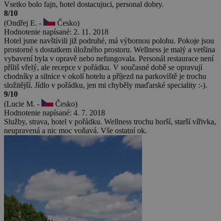
Vsetko bolo fajn, hotel dostacujuci, personal dobry.
8/10
(Ondřej E. -
Česko)
Hodnotenie napísané: 2. 11. 2018
Hotel jsme navštívili již podruhé, má výbornou polohu. Pokoje jsou
prostorné s dostatkem úložného prostoru. Wellness je malý a vetšina
vybavení byla v opravě nebo nefungovala. Personál restaurace není
příliš vřelý, ale recepce v pořádku. V současné době se opravují
chodníky a silnice v okolí hotelu a příjezd na parkoviště je trochu
složitější. Jídlo v pořádku, jen mi chyběly maďarské speciality :-).
9/10
(Lucie M. -
Česko)
Hodnotenie napísané: 4. 7. 2018
Služby, strava, hotel v pořádku. Wellness trochu horší, starší vířivka,
neupravená a nic moc voňavá. Vše ostatní ok.