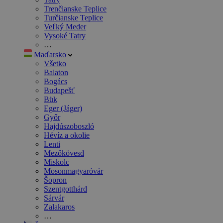
Trenčianske Teplice
Turčianske Teplice
Veľký Meder
Vysoké Tatry
…
Maďarsko
Všetko
Balaton
Bogács
Budapešť
Bük
Eger (Jáger)
Győr
Hajdúszoboszló
Hévíz a okolie
Lenti
Mezőkövesd
Miskolc
Mosonmagyaróvár
Šopron
Szentgotthárd
Sárvár
Zalakaros
…