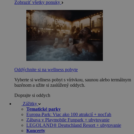
Zobraziť všetky ponuky
Oddýchnite si na wellness pobyte
Vyberte si wellness pobyt s vírivkou, saunou alebo termálnym
bazénom a užite si zaslúžený oddych.
Doprajte si oddych
Zážitky
Tematické parky
Europa-Park: Viac ako 100 atrakcií + nocľah
Zábava v Playmobile Funpark + ubytovanie
LEGOLAND® Deutschland Resort + ubytovanie
Koncerty