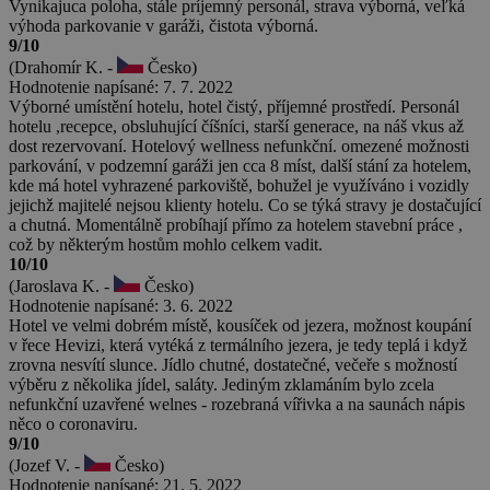
Vynikajuca poloha, stále príjemný personál, strava výborná, veľká
výhoda parkovanie v garáži, čistota výborná.
9/10
(Drahomír K. -
Česko)
Hodnotenie napísané: 7. 7. 2022
Výborné umístění hotelu, hotel čistý, příjemné prostředí. Personál
hotelu ,recepce, obsluhující číšníci, starší generace, na náš vkus až
dost rezervovaní. Hotelový wellness nefunkční. omezené možnosti
parkování, v podzemní garáži jen cca 8 míst, další stání za hotelem,
kde má hotel vyhrazené parkoviště, bohužel je využíváno i vozidly
jejichž majitelé nejsou klienty hotelu. Co se týká stravy je dostačující
a chutná. Momentálně probíhají přímo za hotelem stavební práce ,
což by některým hostům mohlo celkem vadit.
10/10
(Jaroslava K. -
Česko)
Hodnotenie napísané: 3. 6. 2022
Hotel ve velmi dobrém místě, kousíček od jezera, možnost koupání
v řece Hevizi, která vytéká z termálního jezera, je tedy teplá i když
zrovna nesvítí slunce. Jídlo chutné, dostatečné, večeře s možností
výběru z několika jídel, saláty. Jediným zklamáním bylo zcela
nefunkční uzavřené welnes - rozebraná vířivka a na saunách nápis
něco o coronaviru.
9/10
(Jozef V. -
Česko)
Hodnotenie napísané: 21. 5. 2022