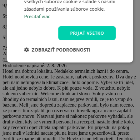
všetkých súborov cookie v súlade s našimi
9,9
zásadami používania súborov cookie.
Prečítať viac
Strava
8,5
PRIJAŤ VŠETKO
Služby hotela
7,9
ZOBRAZIŤ PODROBNOSTI
2/10
(Lenka K. -
Česko)
Hodnotenie napísané: 2. 8. 2026
Hotel ma dobrou lokalitu. Nedaleko termalnich lazni i do centra.
Hotel neodpovida cene. Je zastaraly, nabytek poskozeny. Dva dny z
peti nam nefungovala klimatizace. Jidlo odporne. Vyber ze tri jidel,
ale ani jedno nebylo dobre. K piti pouze voda. Z vouchru nebylo
splneno vubec nic. Welcome drink ani slovo. Volny vstup na
3hodiny do termalnich lazni, nam nejprve tvrdili, ze je to vstup do
bazenu. Meli jsme dopredu zaplacene parkovani, bylo nam receno,
ze jsme si tim zaplatili jen rezervaci u travelkingu a mame zaplatit
parkovne znovu. Nastvani jsme si nakonec parkovne vyhadali, ale
druhy den, kdy se vymenil personal na recepci, nastalo druhe kolo,
kdy recepcni opet chtela zaplatit parkovne. Pri prijezdu na pokoj
jsme meli v lednici nacate piti na ktere jsme upozorňovali, presto
tvrdili, ze mame piti uhradit. Do Hevizu jsme jeli po treti. Tentokrat