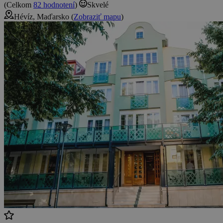
(Celkom
82 hodnotení
)
Skvelé
Hévíz, Maďarsko (
Zobraziť mapu
)