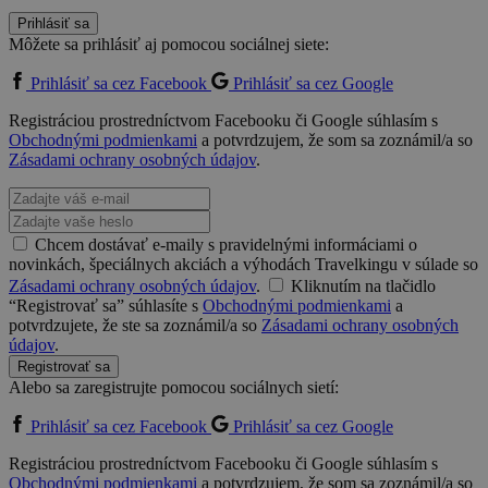
Prihlásiť sa
Môžete sa prihlásiť aj pomocou sociálnej siete:
Prihlásiť sa cez Facebook
Prihlásiť sa cez Google
Registráciou prostredníctvom Facebooku či Google súhlasím s
Obchodnými podmienkami
a potvrdzujem, že som sa zoznámil/a so
Zásadami ochrany osobných údajov
.
Chcem dostávať e-maily s pravidelnými informáciami o
novinkách, špeciálnych akciách a výhodách Travelkingu v súlade so
Zásadami ochrany osobných údajov
.
Kliknutím na tlačidlo
“Registrovať sa” súhlasíte s
Obchodnými podmienkami
a
potvrdzujete, že ste sa zoznámil/a so
Zásadami ochrany osobných
údajov
.
Registrovať sa
Alebo sa zaregistrujte pomocou sociálnych sietí:
Prihlásiť sa cez Facebook
Prihlásiť sa cez Google
Registráciou prostredníctvom Facebooku či Google súhlasím s
Obchodnými podmienkami
a potvrdzujem, že som sa zoznámil/a so