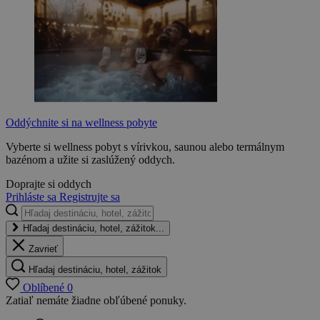
Oddýchnite si na wellness pobyte
Vyberte si wellness pobyt s vírivkou, saunou alebo termálnym
bazénom a užite si zaslúžený oddych.
Doprajte si oddych
Prihláste sa
Registrujte sa
Hľadaj destináciu, hotel, zážitok...
Zavrieť
Hľadaj destináciu, hotel, zážitok
Oblíbené
0
Zatiaľ nemáte žiadne obľúbené ponuky.