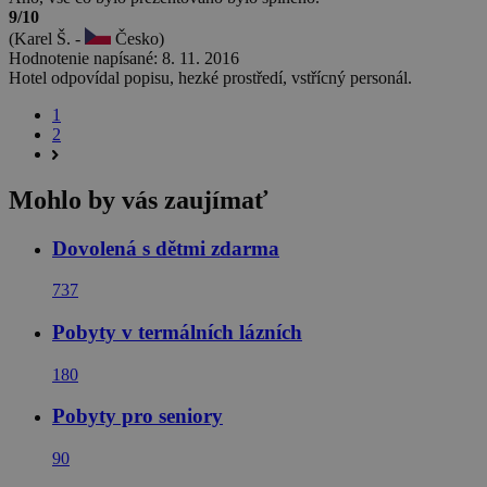
9/10
(Karel Š. -
Česko)
Hodnotenie napísané: 8. 11. 2016
Hotel odpovídal popisu, hezké prostředí, vstřícný personál.
1
2
Mohlo by vás zaujímať
Dovolená s dětmi zdarma
737
Pobyty v termálních lázních
180
Pobyty pro seniory
90