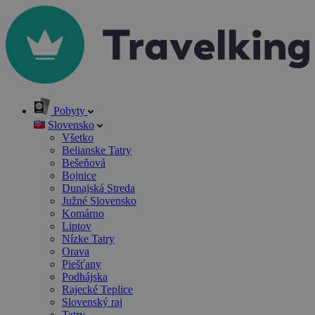
Pobyty
Slovensko
Všetko
Belianske Tatry
Bešeňová
Bojnice
Dunajská Streda
Južné Slovensko
Komárno
Liptov
Nízke Tatry
Orava
Piešťany
Podhájska
Rajecké Teplice
Slovenský raj
Tatry