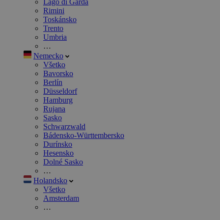
Lago di Garda
Rimini
Toskánsko
Trento
Umbria
…
Nemecko
Všetko
Bavorsko
Berlín
Düsseldorf
Hamburg
Rujana
Sasko
Schwarzwald
Bádensko-Württembersko
Durínsko
Hesensko
Dolné Sasko
…
Holandsko
Všetko
Amsterdam
…