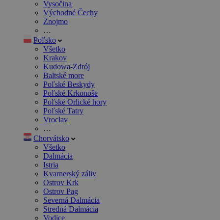
Vysočina
Východné Čechy
Znojmo
…
Poľsko
Všetko
Krakov
Kudowa-Zdrój
Baltské more
Poľské Beskydy
Poľské Krkonoše
Poľské Orlické hory
Poľské Tatry
Vroclav
…
Chorvátsko
Všetko
Dalmácia
Istria
Kvarnerský záliv
Ostrov Krk
Ostrov Pag
Severná Dalmácia
Stredná Dalmácia
Vodice