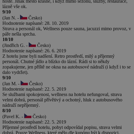
hosté. Jinak město krásné, i když mimo sezónu, služby, restaurace,
lázně vše ok.
9/10
(Jan N. -
Česko)
Hodnotenie napísané: 28. 10. 2019
Strava a personál ok, Wellness pouze sauna, jacuzzi mimo provoz, v
páře nešla sprcha.
10/10
(Jindřich G. -
Česko)
Hodnotenie napísané: 26. 6. 2019
Z hotelu jsme byli nadšení. Retro prostředí, milý a příjemný
personál. Chutné jídlo a blízko do lázní. Rádi si to někdy
zopakujeme, jen příště ne okna na autobusové nádraží (i když i to se
dalo vydržet).
9/10
(Jan M. -
Česko)
Hodnotenie napísané: 22. 5. 2019
Se službami spokojenost, wellness na hotelu nefungoval, strava
velmi dobrá, personál přívětivý a ochotný, hluk z autobusového
nádraží nepříjemný.
8/10
(Pavel K. -
Česko)
Hodnotenie napísané: 22. 5. 2019
Příjemné prostředí hotelu, pobyt odpovídal popisu, strava velmi
dobrá. Pouze Wellness, které mělo dle kupónu být k dispozici,