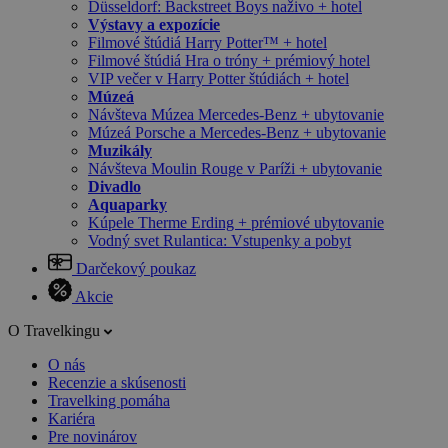
Düsseldorf: Backstreet Boys naživo + hotel
Výstavy a expozície
Filmové štúdiá Harry Potter™ + hotel
Filmové štúdiá Hra o tróny + prémiový hotel
VIP večer v Harry Potter štúdiách + hotel
Múzeá
Návšteva Múzea Mercedes-Benz + ubytovanie
Múzeá Porsche a Mercedes-Benz + ubytovanie
Muzikály
Návšteva Moulin Rouge v Paríži + ubytovanie
Divadlo
Aquaparky
Kúpele Therme Erding + prémiové ubytovanie
Vodný svet Rulantica: Vstupenky a pobyt
Darčekový poukaz
Akcie
O Travelkingu
O nás
Recenzie a skúsenosti
Travelking pomáha
Kariéra
Pre novinárov