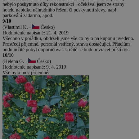
nebylo poskytnuto díky rekonstrukci - očekával jsem ze strany
hotelu nabídku náhradního řešení či poskytnutí slevy, např.
parkování zadarmo, apod.
9/10
(Vlastimil K. -
Česko)
Hodnotenie napísané: 21. 4. 2019
Všechno v pořádku, obdrželi jsme vše co bylo na kuponu uvedeno.
Prostředí příjemné, personál vstřícný, strava dostačující. Přátelům
budu určitě pobyt doporučovat. Určitě se budem vracet příští rok.
10/10
(Helena G. -
Česko)
Hodnotenie napísané: 9. 4. 2019
Vše bylo moc příjemné.