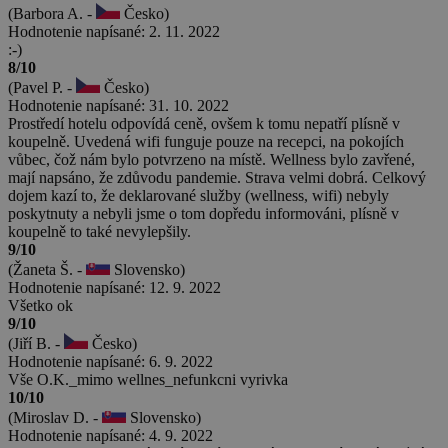
(Barbora A. -
Česko)
Hodnotenie napísané: 2. 11. 2022
:-)
8/10
(Pavel P. -
Česko)
Hodnotenie napísané: 31. 10. 2022
Prostředí hotelu odpovídá ceně, ovšem k tomu nepatří plísně v
koupelně. Uvedená wifi funguje pouze na recepci, na pokojích
vůbec, čož nám bylo potvrzeno na místě. Wellness bylo zavřené,
mají napsáno, že zdůvodu pandemie. Strava velmi dobrá. Celkový
dojem kazí to, že deklarované služby (wellness, wifi) nebyly
poskytnuty a nebyli jsme o tom dopředu informováni, plísně v
koupelně to také nevylepšily.
9/10
(Žaneta Š. -
Slovensko)
Hodnotenie napísané: 12. 9. 2022
Všetko ok
9/10
(Jiří B. -
Česko)
Hodnotenie napísané: 6. 9. 2022
Vše O.K._mimo wellnes_nefunkcni vyrivka
10/10
(Miroslav D. -
Slovensko)
Hodnotenie napísané: 4. 9. 2022