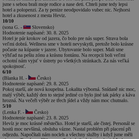
jsme s sebou brali moje rodice a nase deti. Chteli jsme tedy lepsi
hotel a polopenzi. Za ty penize neodpovidalo vubec nic. Nejhorsi
hotel a zkusenost z mesta Heviz.
10/10
(sona G. -
Slovensko)
Hodnotenie napísané: 30. 8. 2025
Hotel je pár krokov od jazera, čo bolo pre nás super. Strava bola
veľmi dobrá. Wellness sme v hoteli nevyskytli, pretože bolo krásne
počasie na kúpanie v jazere. Ubytovanie bolo super. Mali sme
výhľad na pešiu zónu a krásnu fontánu. Na recepcii boli veľmi
ochotní nám vyjsť v ústrety po všetkých stránkach. Za nás veľká
spokojnosť.
6/10
(Blanka H. -
Česko)
Hodnotenie napísané: 29. 8. 2025
Pokoj starší, ale nová koupelna. Lokalita výborná. Snídaně nic moc,
malý výběr, každý den to stejné jediné co bylo jiné tak párky a káva
hrozná. Na večeři výběr ze třech jídel a vždy nám moc chutnalo.
5/10
(Lenka F. -
Česko)
Hodnotenie napísané: 23. 8. 2025
Hevíz je moc krásné městečko. Hotel je starší, ale čistej. Personál se
hostů moc nevšímá, obsluha vázne. Nastal problém při placení při
odjezdu. Napočítali nám nocleh a všechny služby i když jsme měli