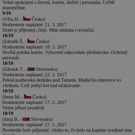
Velmi spokojeni s úrovní, hotelu, služeb i personálu. Určitě
doporučíme.
9/10
(Věra H. -
Česko)
Hodnotenie napísané: 21. 3. 2017
Hotel je příjemný, čistý. Milá obsluha i recepční.
10/10
(Zdeněk Š. -
Česko)
Hodnotenie napísané: 18. 3. 2017
Skvělá poloha hotelu. Vybavení odpovídalo představám. Ochotný
personál.
10/10
(Zdenek T. -
Slovensko)
Hodnotenie napísané: 22. 2. 2017
Pekná podhorská dedinka pod Tatrami. Majiteľka ústretová vo
všetkom. Celý pobyt bol nad očakávanie.
10/10
(Irena M. -
Česko)
Hodnotenie napísané: 17. 2. 2017
Velmi pěkné prostředí.
10/10
(Juraj B. -
Slovensko)
Hodnotenie napísané: 27. 1. 2017
Prostredie bolo príjemné, všetko to, čo bolo na kupóne uvedené sme