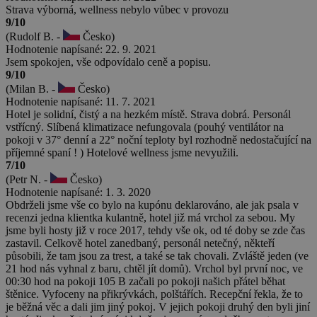
Strava výborná, wellness nebylo vůbec v provozu
9/10
(Rudolf B. -
Česko)
Hodnotenie napísané: 22. 9. 2021
Jsem spokojen, vše odpovídalo ceně a popisu.
9/10
(Milan B. -
Česko)
Hodnotenie napísané: 11. 7. 2021
Hotel je solidní, čistý a na hezkém místě. Strava dobrá. Personál
vstřícný. Slíbená klimatizace nefungovala (pouhý ventilátor na
pokoji v 37° denní a 22° noční teploty byl rozhodně nedostačující na
příjemné spaní ! ) Hotelové wellness jsme nevyužili.
7/10
(Petr N. -
Česko)
Hodnotenie napísané: 1. 3. 2020
Obdrželi jsme vše co bylo na kupónu deklarováno, ale jak psala v
recenzi jedna klientka kulantně, hotel již má vrchol za sebou. My
jsme byli hosty již v roce 2017, tehdy vše ok, od té doby se zde čas
zastavil. Celkově hotel zanedbaný, personál netečný, někteří
působili, že tam jsou za trest, a také se tak chovali. Zvláště jeden (ve
21 hod nás vyhnal z baru, chtěl jít domů). Vrchol byl první noc, ve
00:30 hod na pokoji 105 B začali po pokoji našich přátel běhat
štěnice. Vyfoceny na přikrývkách, polštářích. Recepční řekla, že to
je běžná věc a dali jim jiný pokoj. V jejich pokoji druhý den byli jiní