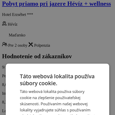
Pobyt priamo pri jazere Hévíz + wellness
Hotel Erzsébet ***
Hévíz
Maďarsko
Pre 2 osoby
Polpenzia
Hodnotenie od zákazníkov
9/10
Táto webová lokalita používa
Personál
súbory cookie.
8,6
Táto webová lokalita používa súbory
Interiér hotela
cookie na zlepšenie používateľskej
8,3
skúsenosti. Používaním našej webovej
lokality vyjadrujete súhlas s používaním
Lokalita hotela