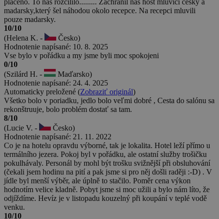
placeno. To nás rozčílilo......... Zachránil nás host mluvicí česky a
madarsky,který šel náhodou okolo recepce. Na recepci mluvili
pouze madarsky.
10/10
(Helena K. -
Česko)
Hodnotenie napísané: 10. 8. 2025
Vse bylo v pořádku a my jsme byli moc spokojeni
0/10
(Szilárd H. -
Maďarsko)
Hodnotenie napísané: 24. 4. 2025
Automaticky preložené (
Zobraziť originál
)
Všetko bolo v poriadku, jedlo bolo veľmi dobré , Cesta do salónu sa
rekonštruuje, bolo problém dostať sa tam.
8/10
(Lucie V. -
Česko)
Hodnotenie napísané: 21. 11. 2022
Co je na hotelu opravdu výborné, tak je lokalita. Hotel leží přímo u
termálního jezera. Pokoj byl v pořádku, ale ostatní služby trošičku
pokulhávaly. Personál by mohl být trošku svižnější při obsluhování
(čekali jsem hodinu na pití a pak jsme si pro něj došli raději :-D) . V
jídle byl menší výběr, ale úplně to stačilo. Poměr cena výkon
hodnotím velice kladně. Pobyt jsme si moc užili a bylo nám líto, že
odjíždíme. Hevíz je v listopadu kouzelný při koupání v teplé vodě
venku.
10/10