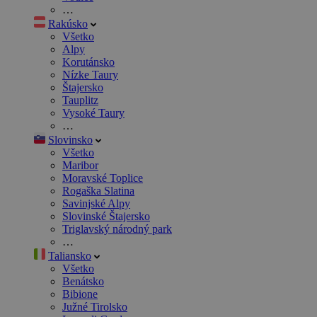
…
Rakúsko
Všetko
Alpy
Korutánsko
Nízke Taury
Štajersko
Tauplitz
Vysoké Taury
…
Slovinsko
Všetko
Maribor
Moravské Toplice
Rogaška Slatina
Savinjské Alpy
Slovinské Štajersko
Triglavský národný park
…
Taliansko
Všetko
Benátsko
Bibione
Južné Tirolsko