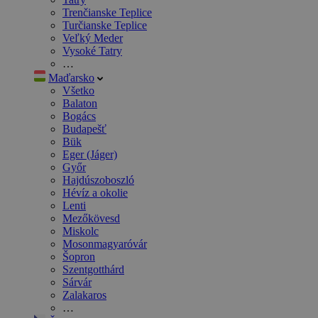
Trenčianske Teplice
Turčianske Teplice
Veľký Meder
Vysoké Tatry
…
Maďarsko
Všetko
Balaton
Bogács
Budapešť
Bük
Eger (Jáger)
Győr
Hajdúszoboszló
Hévíz a okolie
Lenti
Mezőkövesd
Miskolc
Mosonmagyaróvár
Šopron
Szentgotthárd
Sárvár
Zalakaros
…