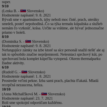
super.
9/10
(Lenka B. -
Slovensko)
Hodnotenie napísané: 9. 8. 2021
Bývali sme v apartmánoch, izby neboli moc čisté, prach, uteráky
smrdeli, posteľ nepohodlná..Čo sa týka termalu kúpaliska a služieb
nemám čo vytknúť, krása. Určite sa vrátime, ale bývať jednoznačne
priamo v hoteli.
8/10
(Dominika S. -
Slovensko)
Hodnotenie napísané: 9. 8. 2021
Nefungujúce zámky na izbe ktoré sa síce personál snažil riešiť ale aj
tak to spôsobilo značne nepríjemnosti. Netesniaci sprchový kút, po
sprchovaní bola komplet kúpeľňa vytopená. Okrem thermalparku
žiadne aktivity.
6/10
(Rudolf G. -
Slovensko)
Hodnotenie napísané: 1. 8. 2021
Prostredie veľmi pekne. Izba sami prach, plachta fľakatá. Mladá
recepčná nezaucena, hrôza.
10/10
(Anna Michalčíková M. -
Slovensko)
Hodnotenie napísané: 23. 7. 2021
Boli sme spokojní odporúčam každému.
10/10