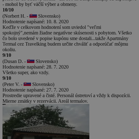
- mohol by byť väčší výber a obmeny.
10/10
(Norbert H. -
Slovensko)
Hodnotenie napísané: 10. 8. 2020
Keďže v celkovom hodnotení som uviedol "veľmi
spokojný",nemám žiadne negatívne skúsenosti s pobytom. Všetko
čo bolo uvedené v popise kupónu sme dostali...takže Apartmány
Termal cez Travelking budem určite chváliť a odporúčať môjmu
okoliu.
9/10
(Dusan D. -
Slovensko)
Hodnotenie napísané: 28. 7. 2020
Všetko super, ako vzdy.
9/10
(Peter V. -
Slovensko)
Hodnotenie napísané: 27. 7. 2020
Prostredie upravené a čisté. Personál ústretoví a vždy k dispozícii.
Mierne zmätky v rezervácii. Areál termalov.