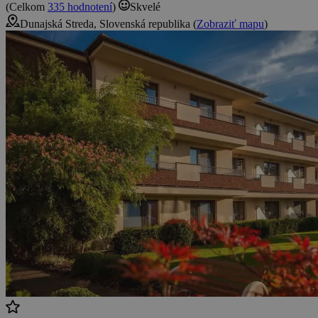
(Celkom
335 hodnotení
)
Skvelé
Dunajská Streda, Slovenská republika (
Zobraziť mapu
)