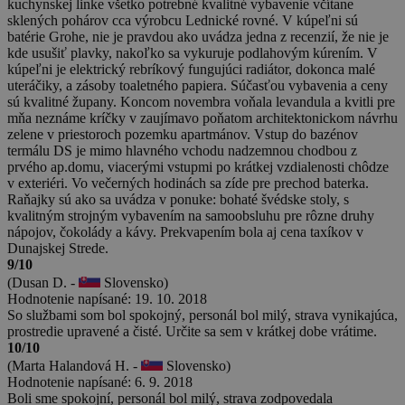
kuchynskej linke všetko potrebné kvalitné vybavenie včítane
sklených pohárov cca výrobcu Lednické rovné. V kúpeľni sú
batérie Grohe, nie je pravdou ako uvádza jedna z recenzií, že nie je
kde usušiť plavky, nakoľko sa vykuruje podlahovým kúrením. V
kúpeľni je elektrický rebríkový fungujúci radiátor, dokonca malé
uteráčiky, a zásoby toaletného papiera. Súčasťou vybavenia a ceny
sú kvalitné župany. Koncom novembra voňala levandula a kvitli pre
mňa neznáme kríčky v zaujímavo poňatom architektonickom návrhu
zelene v priestoroch pozemku apartmánov. Vstup do bazénov
termálu DS je mimo hlavného vchodu nadzemnou chodbou z
prvého ap.domu, viacerými vstupmi po krátkej vzdialenosti chôdze
v exteriéri. Vo večerných hodinách sa zíde pre prechod baterka.
Raňajky sú ako sa uvádza v ponuke: bohaté švédske stoly, s
kvalitným strojným vybavením na samoobsluhu pre rôzne druhy
nápojov, čokolády a kávy. Prekvapením bola aj cena taxíkov v
Dunajskej Strede.
9/10
(Dusan D. -
Slovensko)
Hodnotenie napísané: 19. 10. 2018
So službami som bol spokojný, personál bol milý, strava vynikajúca,
prostredie upravené a čisté. Určite sa sem v krátkej dobe vrátime.
10/10
(Marta Halandová H. -
Slovensko)
Hodnotenie napísané: 6. 9. 2018
Boli sme spokojní, personál bol milý, strava zodpovedala