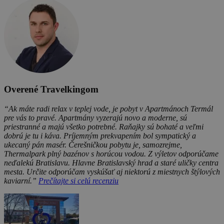
Overené Travelkingom
“Ak máte radi relax v teplej vode, je pobyt v Apartmánoch Termál
pre vás to pravé. Apartmány vyzerajú novo a moderne, sú
priestranné a majú všetko potrebné. Raňajky sú bohaté a veľmi
dobrú je tu i káva. Príjemným prekvapením bol sympatický a
ukecaný pán masér. Čerešničkou pobytu je, samozrejme,
Thermalpark plný bazénov s horúcou vodou. Z výletov odporúčame
neďalekú Bratislavu. Hlavne Bratislavský hrad a staré uličky centra
mesta. Určite odporúčam vyskúšať aj niektorú z miestnych štýlových
kaviarní.”
Prečítajte si celú recenziu