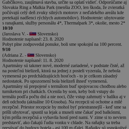
Gabčíkovo, zaujímavá stavba, určite sa oplatí vidieť. Odporúčame aj
Slovakia Ring a Malkia Park (menšia ZOO, len škoda, že zvieratká
počúvajú celý deň zvuky silných motorov z neďalekého areálu kde
pretekajú nadšenci rýchlych automobilov). Hodnotenie: ubytovanie
s ranajkami, služby personálu 4*, Thermalpark 3*, okolie, mesto 2*
10/10
(Jaroslava V. -
Slovensko)
Hodnotenie napísané: 23. 8. 2020
Pobyt plne zodpovedal ponuke, boli sme spokojní na 100 percent.
9/10
(Adriana Z. -
Slovensko)
Hodnotenie napísané: 11. 8. 2020
Apartmány sú takmer nové, moderné zariadené, v podstate čisté, až
na posteľnú bielizeň, ktorá na jednej z posteli vyzerala, že nebola
vymenená po predchádzajúcich hosťoch - to je celkom zásadný
nedostatok. Po upozornení bola bielizeň ihneď vymenená.
Apartmány sú prepojené s termálom buď spojovacou chodbou alebo
turniketom pri chatkách. Ocenila by som, keby boli vstupy do
termálu podľa počtu dní a nie noci, čiže vstup zahrnutý v balíku aj v
deň odchodu (aktuálne 10 €/osoba). Na recepcii sú ochotne a milé
recepčné. Priestor recepcie by mohol byť priestrannejší - keď sme sa
prišli ubytovať, spustil sa lejak a museli sme čakať pod balkónmi,
kým prišla recepčná a vybavila hostí pred nami. V zime si to neviem
predstaviť, ako čakajú ľudia vonku v chlade. Na raňajky sa treba
presúvať do budovy hotela - asi 100 m ďalej. Raňajky sú uspokojivé