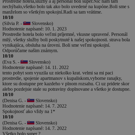
Prostredie hotela,služby a aj personál boli super.Nič nám tam
nechýbalo,všetko bolo tak ako bolo uvedené na kupóne.Boli sme s
manželom so všetkým spokojní.Radi sa tam vrátime.
10/10
(Silvia P. -
Slovensko)
Hodnotenie napísané: 10. 1. 2023
Prostredie hotela bolo veľmi príjemné, vkusne upravené. Personál
milý, všetky služby boli poskytnuté k našej spokojnosti. strava bola
vynikajúca, obsluha na úrovni. Boli sme veľmi spokojní.
Odporúčame našim známym.
10/10
(Eva S. -
Slovensko)
Hodnotenie napísané: 14. 11. 2022
tento pobyt som vyuzila uz niekolko krat. velmi sa mi paci
prostredie, spojenie apartmanov s kupaliskom,vyborne ranajky,
ktore su dostupne pre kazdeho v plnom rozsahu. Ci uz pridete skor
alebo pozdejsie stale su potraviny doplnovane a všetko je dostupne.
10/10
(Denisa G. -
Slovensko)
Hodnotenie napísané: 14. 7. 2022
Spokojnosť ako vždy na 1*
10/10
(Denisa G. -
Slovensko)
Hodnotenie napísané: 14. 7. 2022
Všetko bolo super ?