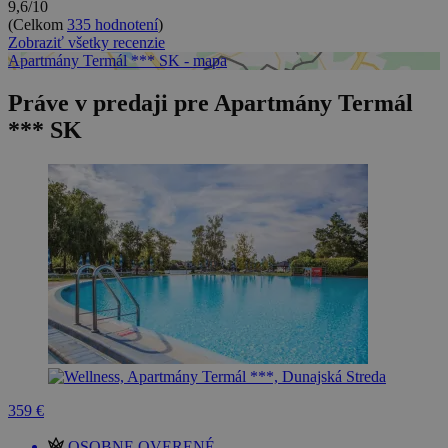
9,6/10
(Celkom
335 hodnotení
)
Zobraziť všetky recenzie
Apartmány Termál *** SK - mapa
Práve v predaji pre Apartmány Termál
*** SK
359 €
OSOBNE OVERENÉ