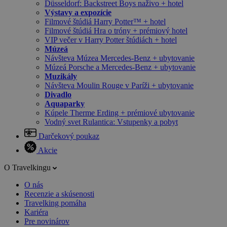
Düsseldorf: Backstreet Boys naživo + hotel
Výstavy a expozície
Filmové štúdiá Harry Potter™ + hotel
Filmové štúdiá Hra o tróny + prémiový hotel
VIP večer v Harry Potter štúdiách + hotel
Múzeá
Návšteva Múzea Mercedes-Benz + ubytovanie
Múzeá Porsche a Mercedes-Benz + ubytovanie
Muzikály
Návšteva Moulin Rouge v Paríži + ubytovanie
Divadlo
Aquaparky
Kúpele Therme Erding + prémiové ubytovanie
Vodný svet Rulantica: Vstupenky a pobyt
Darčekový poukaz
Akcie
O Travelkingu
O nás
Recenzie a skúsenosti
Travelking pomáha
Kariéra
Pre novinárov