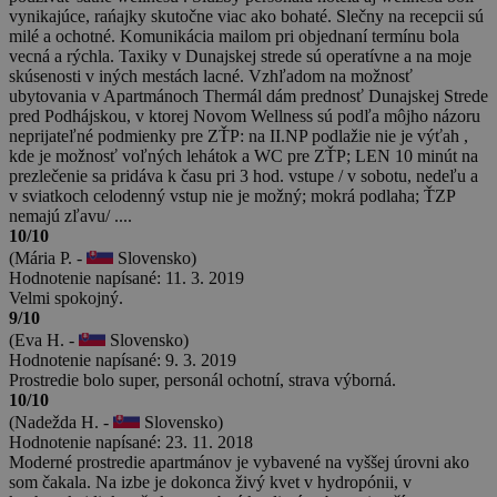
vynikajúce, rańajky skutočne viac ako bohaté. Slečny na recepcii sú
milé a ochotné. Komunikácia mailom pri objednaní termínu bola
vecná a rýchla. Taxiky v Dunajskej strede sú operatívne a na moje
skúsenosti v iných mestách lacné. Vzhľadom na možnosť
ubytovania v Apartmánoch Thermál dám prednosť Dunajskej Strede
pred Podhájskou, v ktorej Novom Wellness sú podľa môjho názoru
neprijateľné podmienky pre ZŤP: na II.NP podlažie nie je výťah ,
kde je možnosť voľných lehátok a WC pre ZŤP; LEN 10 minút na
prezlečenie sa pridáva k času pri 3 hod. vstupe / v sobotu, nedeľu a
v sviatkoch celodenný vstup nie je možný; mokrá podlaha; ŤZP
nemajú zľavu/ ....
10/10
(Mária P. -
Slovensko)
Hodnotenie napísané: 11. 3. 2019
Velmi spokojný.
9/10
(Eva H. -
Slovensko)
Hodnotenie napísané: 9. 3. 2019
Prostredie bolo super, personál ochotní, strava výborná.
10/10
(Nadežda H. -
Slovensko)
Hodnotenie napísané: 23. 11. 2018
Moderné prostredie apartmánov je vybavené na vyššej úrovni ako
som čakala. Na izbe je dokonca živý kvet v hydropónii, v