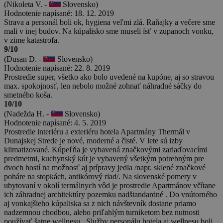
(Nikoleta V. -
Slovensko)
Hodnotenie napísané: 18. 12. 2019
Strava a personál boli ok, hygiena veľmi zlá. Raňajky a večere sme
mali v inej budov. Na kúpalisko sme museli ísť v zupanoch vonku,
v zime katastrofa.
9/10
(Dusan D. -
Slovensko)
Hodnotenie napísané: 22. 8. 2019
Prostredie super, všetko ako bolo uvedené na kupóne, aj so stravou
max. spokojnosť, len nebolo možné zohnať náhradné sáčky do
smetného koša.
10/10
(Nadežda H. -
Slovensko)
Hodnotenie napísané: 4. 5. 2019
Prostredie interiéru a exteriéru hotela Apartmány Thermál v
Dunajskej Strede je nové, moderné a čisté. V lete sú izby
klimatizované. Kúpeľňa je vybavená značkovými zariaďovacími
predmetmi, kuchynský kút je vybavený všetkým potrebným pre
dvoch hostí na možnosť aj prípravy jedla /napr. sklené značkové
poháre na stopkách, antikórový riad/. Na slovenské pomery v
ubytovaní v okolí termálnych vôd je prostredie Apartmánov včítane
ich záhradnej architektúry pozemku nadštandardné . Do vnútorného
aj vonkajšieho kúpaliska sa z nich návštevník dostane priamo
nadzemnou chodbou, alebo priľahlým turniketom bez nutnosti
používať šatne wellnesu . Služby personálu hotela aj wellnesu boli