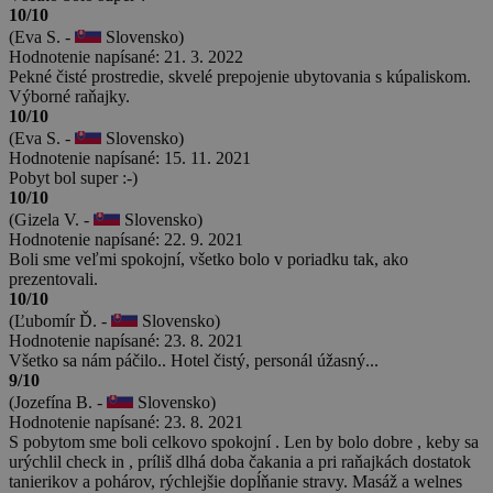
10/10
(Eva S. -
Slovensko)
Hodnotenie napísané: 21. 3. 2022
Pekné čisté prostredie, skvelé prepojenie ubytovania s kúpaliskom.
Výborné raňajky.
10/10
(Eva S. -
Slovensko)
Hodnotenie napísané: 15. 11. 2021
Pobyt bol super :-)
10/10
(Gizela V. -
Slovensko)
Hodnotenie napísané: 22. 9. 2021
Boli sme veľmi spokojní, všetko bolo v poriadku tak, ako
prezentovali.
10/10
(Ľubomír Ď. -
Slovensko)
Hodnotenie napísané: 23. 8. 2021
Všetko sa nám páčilo.. Hotel čistý, personál úžasný...
9/10
(Jozefína B. -
Slovensko)
Hodnotenie napísané: 23. 8. 2021
S pobytom sme boli celkovo spokojní . Len by bolo dobre , keby sa
urýchlil check in , príliš dlhá doba čakania a pri raňajkách dostatok
tanierikov a pohárov, rýchlejšie dopĺňanie stravy. Masáž a welnes