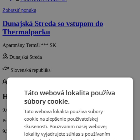
Zobraziť ponuku
Dunajská Streda so vstupom do
Thermalparku
Apartmány Termál *** SK
Dunajská Streda
Slovenská republika
Pre 2 osoby
Polpenzia
Termály
Táto webová lokalita používa
Hodnotenie od zákazníkov
súbory cookie.
9,6/10
Táto webová lokalita používa súbory
cookie na zlepšenie používateľskej
Personál
skúsenosti. Používaním našej webovej
9,5
lokality vyjadrujete súhlas s používaním