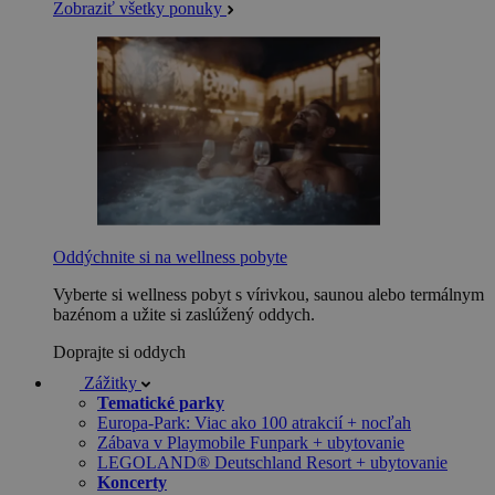
Zobraziť všetky ponuky
Oddýchnite si na wellness pobyte
Vyberte si wellness pobyt s vírivkou, saunou alebo termálnym
bazénom a užite si zaslúžený oddych.
Doprajte si oddych
Zážitky
Tematické parky
Europa-Park: Viac ako 100 atrakcií + nocľah
Zábava v Playmobile Funpark + ubytovanie
LEGOLAND® Deutschland Resort + ubytovanie
Koncerty