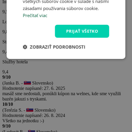
všetkých súborov cookie v súlade s našimi
Interiér hotela
zásadami používania súborov cookie.
9,5
Prečítať viac
Lokalita hotela
PRIJAŤ VŠETKO
9,8
Strava
ZOBRAZIŤ PODROBNOSTI
9,4
Služby hotela
9,4
9/10
(Janka B. -
Slovensko)
Hodnotenie napísané: 27. 6. 2025
masáž sme nedostali, ponúkli kúpon na welnes, kde sme využili
bazén jakuzi s tryskami.
10/10
(Terézia S. -
Slovensko)
Hodnotenie napísané: 26. 8. 2024
Všetko na jednotku :-)
9/10
(Ludovit R. -
Slovensko)