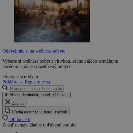
Oddýchnite si na wellness pobyte
Vyberte si wellness pobyt s vírivkou, saunou alebo termálnym
bazénom a užite si zaslúžený oddych.
Doprajte si oddych
Prihláste sa
Registrujte sa
Hľadaj destináciu, hotel, zážitok...
Zavrieť
Hľadaj destináciu, hotel, zážitok
Oblíbené
0
Zatiaľ nemáte žiadne obľúbené ponuky.