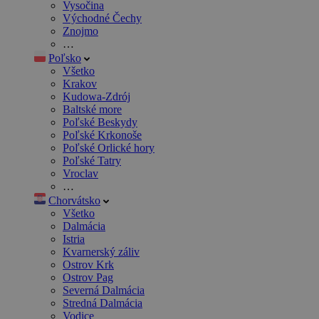
Vysočina
Východné Čechy
Znojmo
…
Poľsko
Všetko
Krakov
Kudowa-Zdrój
Baltské more
Poľské Beskydy
Poľské Krkonoše
Poľské Orlické hory
Poľské Tatry
Vroclav
…
Chorvátsko
Všetko
Dalmácia
Istria
Kvarnerský záliv
Ostrov Krk
Ostrov Pag
Severná Dalmácia
Stredná Dalmácia
Vodice