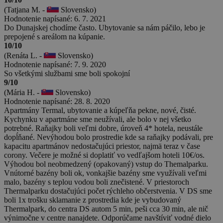
(Tatjana M. -
Slovensko)
Hodnotenie napísané: 6. 7. 2021
Do Dunajskej chodíme často. Ubytovanie sa nám páčilo, lebo je
prepojené s areálom na kúpanie.
10/10
(Renáta L. -
Slovensko)
Hodnotenie napísané: 7. 9. 2020
So všetkými službami sme boli spokojní
9/10
(Mária H. -
Slovensko)
Hodnotenie napísané: 28. 8. 2020
Apartmány Termal, ubytovanie a kúpeľňa pekne, nové, čisté.
Kychynku v apartmáne sme neužívali, ale bolo v nej všetko
potrebné. Raňajky boli veľmi dobre, úroveň 4* hotela, neustále
dopĺňané. Nevýhodou bolo prostredie kde sa raňajky podávali, pre
kapacitu apartmánov nedostačujúci priestor, najmä teraz v čase
corony. Večere je možné si doplatiť vo vedľajšom hoteli 10€/os.
Výhodou bol neobmedzený (opakovaný) vstup do Themalparku.
Vnútorné bazény boli ok, vonkajšie bazény sme využívali veľmi
malo, bazény s teplou vodou boli znečistené. V priestoroch
Thermalparku dostačujúci počet rýchleho občerstvenia. V DS sme
boli 1x trošku sklamanie z prostredia kde je vybudovaný
Thermalpark, do centra DS autom 5 min, peši cca 30 min, ale nič
výnimočne v centre nanajdete. Odporúčame navštíviť vodné dielo