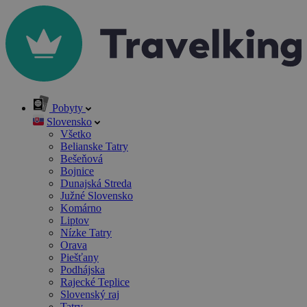
Pobyty
Slovensko
Všetko
Belianske Tatry
Bešeňová
Bojnice
Dunajská Streda
Južné Slovensko
Komárno
Liptov
Nízke Tatry
Orava
Piešťany
Podhájska
Rajecké Teplice
Slovenský raj
Tatry