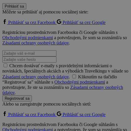
Prihlásiť sa
Môžete sa prihlásiť aj pomocou sociálnej siete:
Prihlásiť sa cez Facebook
Prihlásiť sa cez Google
Registráciou prostredníctvom Facebooku či Google súhlasím s
Obchodnými podmienkami
a potvrdzujem, že som sa zoznámil/a so
Zásadami ochrany osobných údajov
.
Chcem dostávať e-maily s pravidelnými informáciami o
novinkách, špeciálnych akciách a výhodách Travelkingu v súlade so
Zásadami ochrany osobných údajov
.
Kliknutím na tlačidlo
“Registrovať sa” súhlasíte s
Obchodnými podmienkami
a
potvrdzujete, že ste sa zoznámil/a so
Zásadami ochrany osobných
údajov
.
Registrovať sa
Alebo sa zaregistrujte pomocou sociálnych sietí:
Prihlásiť sa cez Facebook
Prihlásiť sa cez Google
Registráciou prostredníctvom Facebooku či Google súhlasím s
Obchodnými podmienkami
a potvrdzujem, že som sa zoznámil/a so