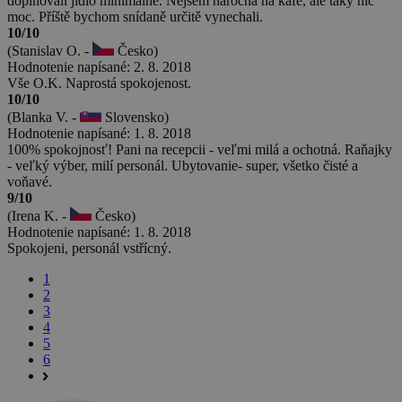
doplňovali jídlo minimálně. Nejsem náročná na kafé, ale taky nic
moc. Příště bychom snídaně určitě vynechali.
10/10
(Stanislav O. -
Česko)
Hodnotenie napísané: 2. 8. 2018
Vše O.K. Naprostá spokojenost.
10/10
(Blanka V. -
Slovensko)
Hodnotenie napísané: 1. 8. 2018
100% spokojnosť! Pani na recepcii - veľmi milá a ochotná. Raňajky
- veľký výber, milí personál. Ubytovanie- super, všetko čisté a
voňavé.
9/10
(Irena K. -
Česko)
Hodnotenie napísané: 1. 8. 2018
Spokojeni, personál vstřícný.
1
2
3
4
5
6