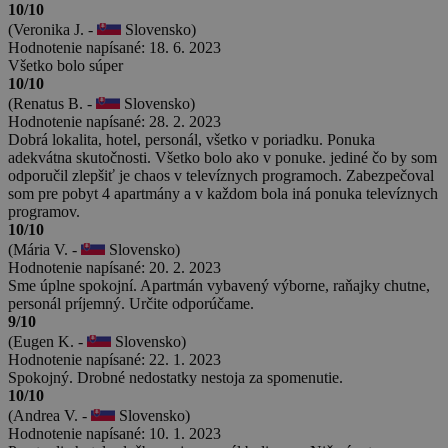
10/10
(Veronika J. -
Slovensko)
Hodnotenie napísané: 18. 6. 2023
Všetko bolo súper
10/10
(Renatus B. -
Slovensko)
Hodnotenie napísané: 28. 2. 2023
Dobrá lokalita, hotel, personál, všetko v poriadku. Ponuka
adekvátna skutočnosti. Všetko bolo ako v ponuke. jediné čo by som
odporučil zlepšiť je chaos v televíznych programoch. Zabezpečoval
som pre pobyt 4 apartmány a v každom bola iná ponuka televíznych
programov.
10/10
(Mária V. -
Slovensko)
Hodnotenie napísané: 20. 2. 2023
Sme úplne spokojní. Apartmán vybavený výborne, raňajky chutne,
personál príjemný. Určite odporúčame.
9/10
(Eugen K. -
Slovensko)
Hodnotenie napísané: 22. 1. 2023
Spokojný. Drobné nedostatky nestoja za spomenutie.
10/10
(Andrea V. -
Slovensko)
Hodnotenie napísané: 10. 1. 2023