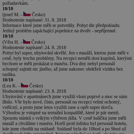
požiadavkám.
10/10
(josef M. -
Česko)
Hodnotenie napísané: 31. 8. 2018
Informace které jsme měli se potvrdily. Pobyt dle předpokladu.
Jediný problém zapáchající popelnice na dvoře - nepříjemné.
10/10
(Věra H. -
Česko)
Hodnotenie napísané: 24. 8. 2018
Pobyt byl super, ubytování skvělé. Jen s masáží, kterou jsme měli v
ceně, byly trochu problémy. Na recepci neměli dost kupónů, kterými
bychom se měli prokázat u maséra. Dva dny nebyl personál
schopný zajistit nic jiného, až jsme nakonec obdrželi vizitku bez
razítka.
10/10
(Lea K. -
Česko)
Hodnotenie napísané: 23. 8. 2018
Ubytování v apartmánech jsme využili vloni poprvé a moc se nám
líbilo. Vše bylo nové, čisto, personál na recepci velmi ochotný,
vstřícný, a proto jsme letos využili zase a opět super dovča.
Výhodou je vstupné na termální koupaliště, které je pár metrů.
Spoustu stánků s velkým výběrem jídla. V ceně balíčku jsme měli
masáž a chválíme i maséra. Horší proti loňsku byl personál hotelu,
kde jsme chodili na snídaně. Snídaně byla do 10hod a po 9hod už