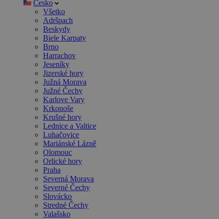
Česko
Všetko
Adršpach
Beskydy
Biele Karpaty
Brno
Harrachov
Jeseníky
Jizerské hory
Južná Morava
Južné Čechy
Karlove Vary
Krkonoše
Krušné hory
Lednice a Valtice
Luhačovice
Mariánské Lázně
Olomouc
Orlické hory
Praha
Severná Morava
Severné Čechy
Slovácko
Stredné Čechy
Valašsko