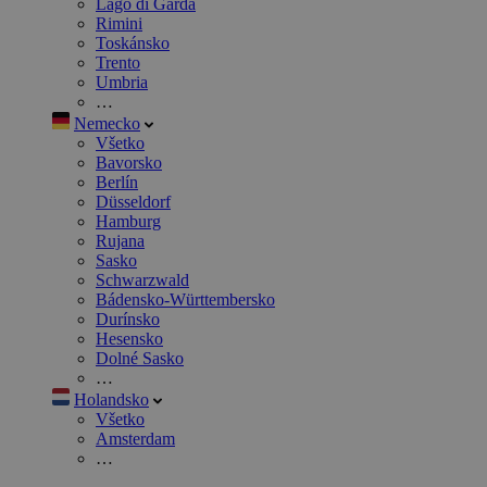
Lago di Garda
Rimini
Toskánsko
Trento
Umbria
…
Nemecko
Všetko
Bavorsko
Berlín
Düsseldorf
Hamburg
Rujana
Sasko
Schwarzwald
Bádensko-Württembersko
Durínsko
Hesensko
Dolné Sasko
…
Holandsko
Všetko
Amsterdam
…