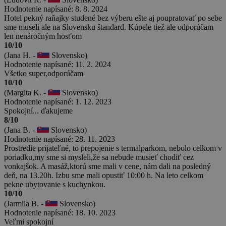
Hodnotenie napísané: 8. 8. 2024
Hotel pekný raňajky studené bez výberu ešte aj poupratovať po sebe
sme museli ale na Slovensku štandard. Kúpele tiež ale odporúčam
len nenáročným hosťom
10/10
(Jana H. -
Slovensko)
Hodnotenie napísané: 11. 2. 2024
Všetko super,odporúčam
10/10
(Margita K. -
Slovensko)
Hodnotenie napísané: 1. 12. 2023
Spokojní... ďakujeme
8/10
(Jana B. -
Slovensko)
Hodnotenie napísané: 28. 11. 2023
Prostredie prijateľné, to prepojenie s termalparkom, nebolo celkom v
poriadku,my sme si mysleli,že sa nebude musieť chodiť cez
vonkajšok. A masáž,ktorú sme mali v cene, nám dali na posledný
deň, na 13.20h. Izbu sme mali opustiť 10:00 h. Na leto celkom
pekne ubytovanie s kuchynkou.
10/10
(Jarmila B. -
Slovensko)
Hodnotenie napísané: 18. 10. 2023
Veľmi spokojní