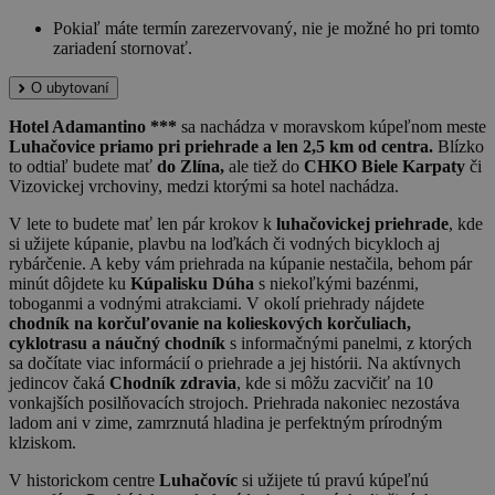
Pokiaľ máte termín zarezervovaný, nie je možné ho pri tomto
zariadení stornovať.
O ubytovaní
Hotel Adamantino ***
sa nachádza v moravskom kúpeľnom meste
Luhačovice priamo pri priehrade a len 2,5 km od centra.
Blízko
to odtiaľ budete mať
do Zlína,
ale tiež do
CHKO Biele Karpaty
či
Vizovickej vrchoviny, medzi ktorými sa hotel nachádza.
V lete to budete mať len pár krokov k
luhačovickej priehrade
, kde
si užijete kúpanie, plavbu na loďkách či vodných bicykloch aj
rybárčenie. A keby vám priehrada na kúpanie nestačila, behom pár
minút dôjdete ku
Kúpalisku Dúha
s niekoľkými bazénmi,
toboganmi a vodnými atrakciami. V okolí priehrady nájdete
chodník na korčuľovanie na kolieskových korčuliach,
cyklotrasu a náučný chodník
s informačnými panelmi, z ktorých
sa dočítate viac informácií o priehrade a jej histórii. Na aktívnych
jedincov čaká
Chodník zdravia
, kde si môžu zacvičiť na 10
vonkajších posilňovacích strojoch. Priehrada nakoniec nezostáva
ladom ani v zime, zamrznutá hladina je perfektným prírodným
klziskom.
V historickom centre
Luhačovíc
si užijete tú pravú kúpeľnú