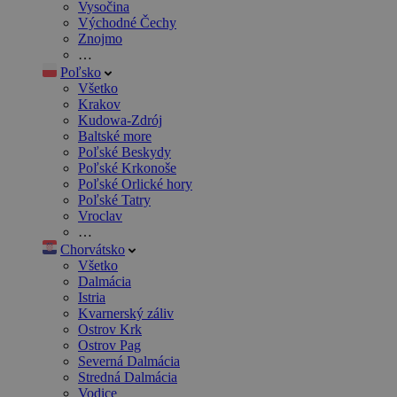
Vysočina
Východné Čechy
Znojmo
…
Poľsko
Všetko
Krakov
Kudowa-Zdrój
Baltské more
Poľské Beskydy
Poľské Krkonoše
Poľské Orlické hory
Poľské Tatry
Vroclav
…
Chorvátsko
Všetko
Dalmácia
Istria
Kvarnerský záliv
Ostrov Krk
Ostrov Pag
Severná Dalmácia
Stredná Dalmácia
Vodice