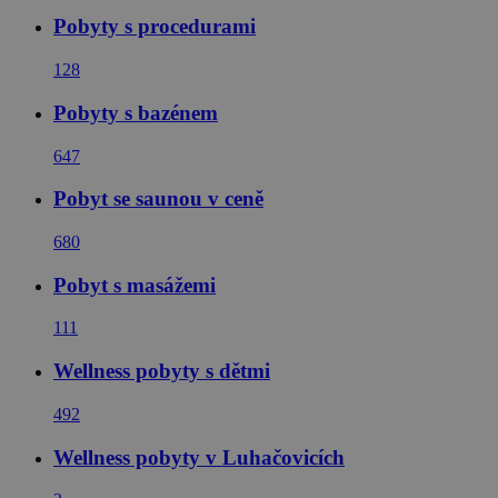
Pobyty s procedurami
128
Pobyty s bazénem
647
Pobyt se saunou v ceně
680
Pobyt s masážemi
111
Wellness pobyty s dětmi
492
Wellness pobyty v Luhačovicích