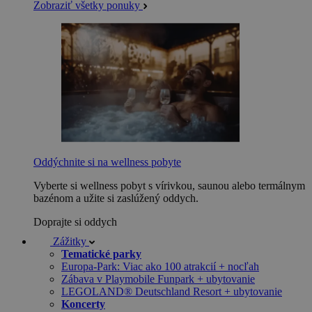
Zobraziť všetky ponuky
Oddýchnite si na wellness pobyte
Vyberte si wellness pobyt s vírivkou, saunou alebo termálnym
bazénom a užite si zaslúžený oddych.
Doprajte si oddych
Zážitky
Tematické parky
Europa-Park: Viac ako 100 atrakcií + nocľah
Zábava v Playmobile Funpark + ubytovanie
LEGOLAND® Deutschland Resort + ubytovanie
Koncerty