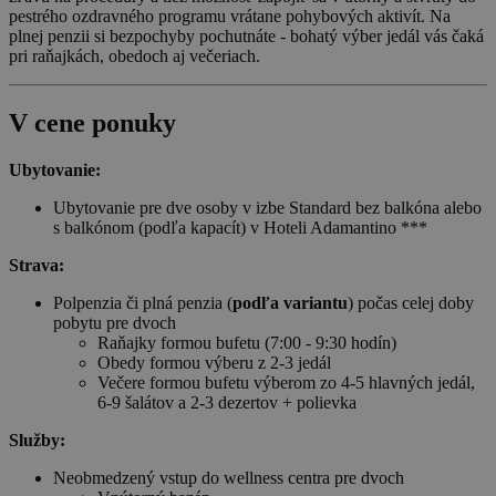
pestrého ozdravného programu vrátane pohybových aktivít. Na
plnej penzii si bezpochyby pochutnáte - bohatý výber jedál vás čaká
pri raňajkách, obedoch aj večeriach.
V cene ponuky
Ubytovanie:
Ubytovanie pre dve osoby v izbe Standard bez balkóna alebo
s balkónom (podľa kapacít) v Hoteli Adamantino ***
Strava:
Polpenzia či plná penzia (
podľa variantu
) počas celej doby
pobytu pre dvoch
Raňajky formou bufetu (7:00 - 9:30 hodín)
Obedy formou výberu z 2-3 jedál
Večere formou bufetu výberom zo 4-5 hlavných jedál,
6-9 šalátov a 2-3 dezertov + polievka
Služby:
Neobmedzený vstup do wellness centra pre dvoch