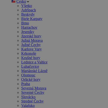
Česko
Všetko
Adršpach
Beskydy
Biele Karpaty
Brno
Harrachov
Jeseníky
Jizerské hory
Južná Morava
Južné Čechy
Karlove Vary
Krkonoše
Krušné hory
Lednice a Valtice
Luhačovice
Mariánské Lázně
Olomouc
Orlické hory
Praha
Severná Morava
Severné Čechy
Slovácko
Stredné Čechy
Valašsko