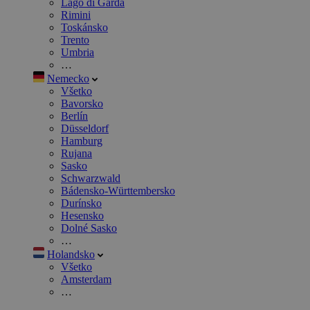
Lago di Garda
Rimini
Toskánsko
Trento
Umbria
…
Nemecko
Všetko
Bavorsko
Berlín
Düsseldorf
Hamburg
Rujana
Sasko
Schwarzwald
Bádensko-Württembersko
Durínsko
Hesensko
Dolné Sasko
…
Holandsko
Všetko
Amsterdam
…