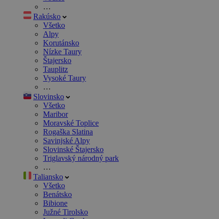
…
Rakúsko
Všetko
Alpy
Korutánsko
Nízke Taury
Štajersko
Tauplitz
Vysoké Taury
…
Slovinsko
Všetko
Maribor
Moravské Toplice
Rogaška Slatina
Savinjské Alpy
Slovinské Štajersko
Triglavský národný park
…
Taliansko
Všetko
Benátsko
Bibione
Južné Tirolsko