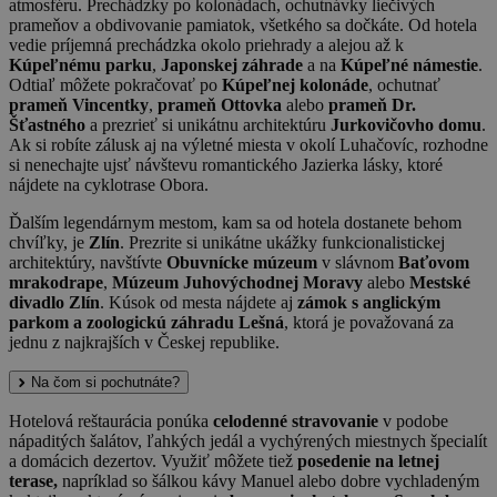
atmosféru. Prechádzky po kolonádach, ochutnávky liečivých
prameňov a obdivovanie pamiatok, všetkého sa dočkáte. Od hotela
vedie príjemná prechádzka okolo priehrady a alejou až k
Kúpeľnému parku
,
Japonskej záhrade
a na
Kúpeľné námestie
.
Odtiaľ môžete pokračovať po
Kúpeľnej kolonáde
, ochutnať
prameň Vincentky
,
prameň Ottovka
alebo
prameň Dr.
Šťastného
a prezrieť si unikátnu architektúru
Jurkovičovho domu
.
Ak si robíte zálusk aj na výletné miesta v okolí Luhačovíc, rozhodne
si nenechajte ujsť návštevu romantického Jazierka lásky, ktoré
nájdete na cyklotrase Obora.
Ďalším legendárnym mestom, kam sa od hotela dostanete behom
chvíľky, je
Zlín
. Prezrite si unikátne ukážky funkcionalistickej
architektúry, navštívte
Obuvnícke múzeum
v slávnom
Baťovom
mrakodrape
,
Múzeum Juhovýchodnej Moravy
alebo
Mestské
divadlo Zlín
. Kúsok od mesta nájdete aj
zámok s anglickým
parkom a zoologickú záhradu Lešná
, ktorá je považovaná za
jednu z najkrajších v Českej republike.
Na čom si pochutnáte?
Hotelová reštaurácia ponúka
celodenné stravovanie
v podobe
nápaditých šalátov, ľahkých jedál a vychýrených miestnych špecialít
a domácich dezertov. Využiť môžete tiež
posedenie na letnej
terase,
napríklad so šálkou kávy Manuel alebo dobre vychladeným