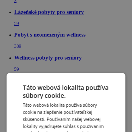
3
Lázeňské pobyty pro seniory
59
Pobyt s neomezeným wellness
389
Wellness pobyty pro seniory
59
Pobyty v lázních Luhačovice
Táto webová lokalita používa
4
súbory cookie.
≋ Dovolená a ubytování v Česku u vody ≋
Táto webová lokalita používa súbory
cookie na zlepšenie používateľskej
23
skúsenosti. Používaním našej webovej
Wellness pobyty v Česku
lokality vyjadrujete súhlas s používaním