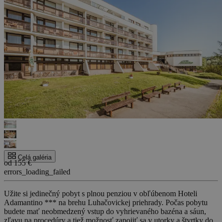
Celá galéria
od 155 €
errors_loading_failed
Užite si jedinečný pobyt s plnou penziou v obľúbenom Hoteli
Adamantino *** na brehu Luhačovickej priehrady. Počas pobytu
budete mať neobmedzený vstup do vyhrievaného bazéna a sáun,
zľavu na procedúry a tiež možnosť zapojiť sa v utorky a štvrtky do