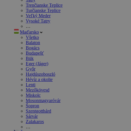
Trenčianske Teplice
Turčianske Teplice
Veľký Meder
Vysoké Tatry
…
Maďarsko
Všetko
Balaton
Bogács
Budapešť
Bük
Eger (Jáger)
Győr
Hajdúszoboszló
Hévíz a okolie
Lenti
Mezőkövesd
Miskolc
Mosonmagyaróvár
Šopron
Szentgotthárd
Sárvár
Zalakaros
…