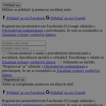
Prihlásiť sa
Môžete sa prihlásiť aj pomocou sociálnej siete:
Prihlásiť sa cez Facebook
Prihlásiť sa cez Google
Registráciou prostredníctvom Facebooku či Google súhlasím s
Obchodnými podmienkami
a potvrdzujem, že som sa zoznámil/a so
Zásadami ochrany osobných údajov
.
Chcem dostávať e-maily s pravidelnými informáciami o
novinkách, špeciálnych akciách a výhodách Travelkingu v súlade so
Zásadami ochrany osobných údajov
.
Kliknutím na tlačidlo
“Registrovať sa” súhlasíte s
Obchodnými podmienkami
a
potvrdzujete, že ste sa zoznámil/a so
Zásadami ochrany osobných
údajov
.
Registrovať sa
Alebo sa zaregistrujte pomocou sociálnych sietí:
Prihlásiť sa cez Facebook
Prihlásiť sa cez Google
Registráciou prostredníctvom Facebooku či Google súhlasím s
Obchodnými podmienkami
a potvrdzujem, že som sa zoznámil/a so