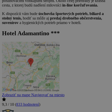
posilňovacími vonkajšími strojmi. Okolo celej priehrady je krásna
cesta, z ktorej budú nadšení milovníci
in-line korčuľovania.
K dispozícii vám bude
úschovňa športových potrieb, biliard a
stolný tenis,
hodiť sa môže aj
predaj drobného občerstvenia,
suvenírov
a hygienických potrieb priamo v hoteli.
Hotel Adamantino ***
Zobraziť na mape
Navigovať na miesto
9,3 / 10
(
833 hodnotení
)