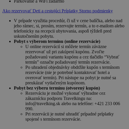
Parkovanie a WiFi zadarmo
Ako rezervovať
Deti a cestujúci
Príplatky
Storno podmienky
V prípade využitia procedúr, či už v cene balíčka, alebo nad
jeho rámec, si, prosím, rezervujte termín, a to e-mailom alebo
telefonicky na recepcii ubytovania, aspoň týždeň pred
uskutočnením pobytu.
Pobyt s výberom termínu (online rezervácie)
U online rezervácií si môžete termín záväzne
rezervovať už pri zakúpení kupónu. Zvoľte
požadovanú variantu kupónu a cez tlačidlo “Vybrať
termín” označte požadovaný termín rezervácie.
Po uhradení objednávky obdržíte kupón s termínom
rezervácie (nie je potrebné kontaktovať hotel a
overovať termín). Pri nástupe na pobyt je nutné sa
preukázať vytlačeným kupónom.
Pobyt bez výberu termínu (otvorený kupón)
Rezerváciu je možné vykonať výhradne cez
zákaznícku podporu Travelkingu na:
info@travelking.sk alebo na telefóne: +421 233 006
990.
Pri rezervácii je nutné uhradiť prípadné príplatky
spojené s termínom rezervácie.