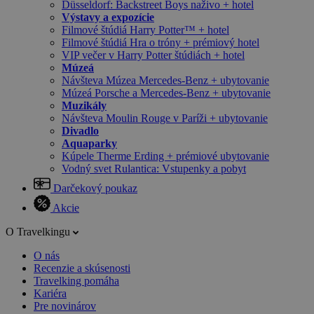
Düsseldorf: Backstreet Boys naživo + hotel
Výstavy a expozície
Filmové štúdiá Harry Potter™ + hotel
Filmové štúdiá Hra o tróny + prémiový hotel
VIP večer v Harry Potter štúdiách + hotel
Múzeá
Návšteva Múzea Mercedes-Benz + ubytovanie
Múzeá Porsche a Mercedes-Benz + ubytovanie
Muzikály
Návšteva Moulin Rouge v Paríži + ubytovanie
Divadlo
Aquaparky
Kúpele Therme Erding + prémiové ubytovanie
Vodný svet Rulantica: Vstupenky a pobyt
Darčekový poukaz
Akcie
O Travelkingu
O nás
Recenzie a skúsenosti
Travelking pomáha
Kariéra
Pre novinárov