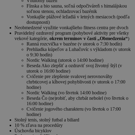
Vnútorný bazén
Fínska a bio sauna, soľná odpočiváreň s himalájskou
soľnou stenou, ochladzovací bazénik
Vonkajšie plážové ležadlá v letných mesiacoch (podľa
dostupnosti)
Neobmedzené využitie vonkajšieho fitness centra pre dvoch
Pravidelný ozdravný program (pohybové aktivity pre všetky
vekové kategórie,
okrem termínov v časti „Obmedzenia“
)
Ranná rozcvička v bazéne (v utorok o 7:30 hodín)
Prehliadka kúpeľov a Luhačovíc s výkladom (v utorok
o 9:30 hodín)
Nordic Walking (utorok o 14:00 hodine)
Beseda Ako zlepšiť a ozdraviť svoj životný štýl (v
utorok o 16:00 hodine)
Cvičenie pre zlepšenie svalovej nerovnováhy
chrbticovej a kĺbovej pohyblivosti (v utorok o 17:00
hodine)
Nordic Walking (vo štvrtok 14:00 hodine)
Beseda Čo (ne)robiť, aby chrbát nebolel (vo štvrtok o
16:00 hodine)
Cvičenie jogového charakteru (vo štvrtok o 17:00
hodine)
Stolný tenis, stolný futbal a biliard
10 % zľava na procedúry
Úschovňa bicyklov