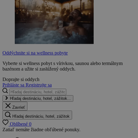
Oddýchnite si na wellness pobyte
Vyberte si wellness pobyt s vírivkou, saunou alebo termálnym
bazénom a užite si zaslúžený oddych.
Doprajte si oddych
Prihláste sa
Registrujte sa
Hľadaj destináciu, hotel, zážitok...
Zavrieť
Hľadaj destináciu, hotel, zážitok
Oblíbené
0
Zatiaľ nemáte žiadne obľúbené ponuky.