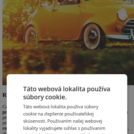
Táto webová lokalita používa
Rodinná pohoda vo vlaku
súbory cookie.
Táto webová lokalita používa súbory
Cestovanie vlakom po
Slovensku
je zrejme
najlepším spôsobom
pre rodiny s deťmi
, ktoré auto nemajú, a tiež skvelou alternatívou
cookie na zlepšenie používateľskej
pre skupinové cestovanie. Jazda vlakom totiž nemusí byť len
skúsenosti. Používaním našej webovej
preprava z bodu A do bodu B. Môžete si z toho urobiť
veľký
lokality vyjadrujete súhlas s používaním
rodinný zážitok a zábavu.
Hranie hier, spievanie, vlakový piknik,
sledovanie filmov alebo jednoducho odpočinok a relax. Pokiaľ je