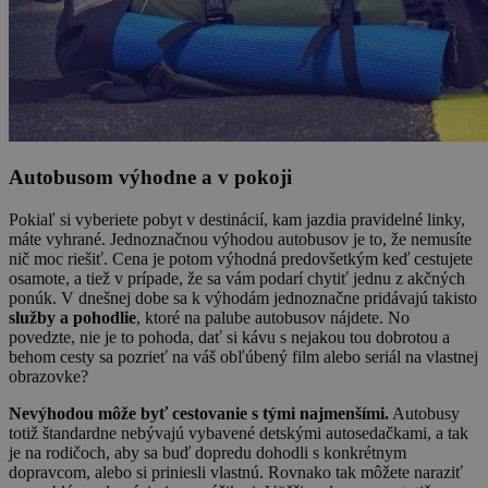
Autobusom výhodne a v pokoji
Pokiaľ si vyberiete pobyt v destinácií, kam jazdia pravidelné linky,
máte vyhrané. Jednoznačnou výhodou autobusov je to, že nemusíte
nič moc riešiť. Cena je potom výhodná predovšetkým keď cestujete
osamote, a tiež v prípade, že sa vám podarí chytiť jednu z akčných
ponúk. V dnešnej dobe sa k výhodám jednoznačne pridávajú takisto
služby a pohodlie
, ktoré na palube autobusov nájdete. No
povedzte, nie je to pohoda, dať si kávu s nejakou tou dobrotou a
behom cesty sa pozrieť na váš obľúbený film alebo seriál na vlastnej
obrazovke?
Nevýhodou môže byť cestovanie s tými najmenšími.
Autobusy
totiž štandardne nebývajú vybavené detskými autosedačkami, a tak
je na rodičoch, aby sa buď dopredu dohodli s konkrétnym
dopravcom, alebo si priniesli vlastnú. Rovnako tak môžete naraziť