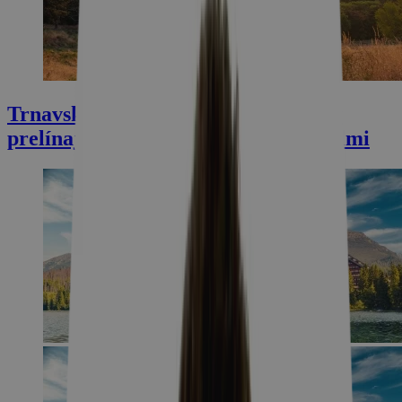
Trnavský kraj: kde sa piesočné duny
prelínajú s históriou, vínom a termálmi