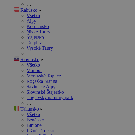
…
Rakúsko
Všetko
Alpy
Korutánsko
Nízke Taury
Štajersko
Tauplitz
Vysoké Taury
…
Slovinsko
Všetko
Maribor
Moravské Toplice
Rogaška Slatina
Savinjské Alpy
Slovinské Štajersko
Triglavský národný park
…
Taliansko
Všetko
Benátsko
Bibione
Južné Tirolsko