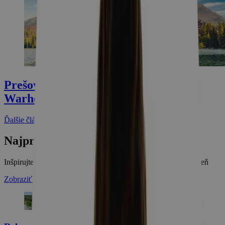
Prešovský kraj: Tatry, pralesy a Andy
Warhol na jednom mieste
Ďalšie články
Najpredávanejšie pobyty
Inšpirujte sa tými najpredávanejšími pobytmi za posledný týždeň
Zobraziť najpredávanejšie pobyty