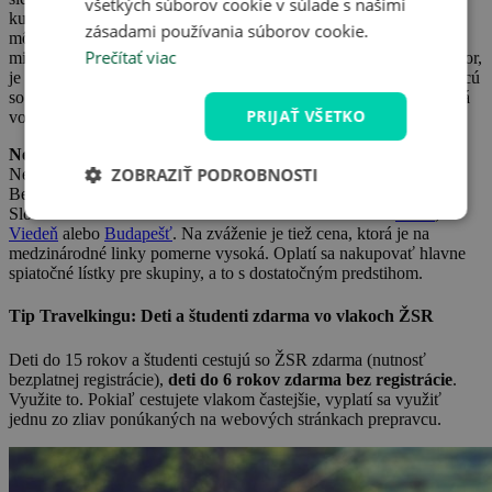
všetkých súborov cookie v súlade s našimi
kupé iba vaše, fantázii sa medze nekladú. Ak cestujete osamote,
zásadami používania súborov cookie.
môžete bez problémov pracovať na počítači, a nestratíte tak ani
Prečítať viac
minútu cenného času. Jediné, na čo samozrejme musíte dávať pozor,
je to, aby ste vystúpili na správnej zástavke. :) Pre tých, ktorí si chcú
so sebou na dovolenku vziať aj bicykle, je vlak hneď po aute jasná
PRIJAŤ VŠETKO
voľba.
Nevýhodou
je, že vlakom obvykle trvá dlhšie než autom.
ZOBRAZIŤ PODROBNOSTI
Nepríjemné je tiež, keď musíte viackrát prestupovať.
Bezproblémové priame spojenie očakávajte skôr doma na
Slovensku alebo vo väčších mestách v zahraničí ako sú
Praha
,
Viedeň
alebo
Budapešť
. Na zváženie je tiež cena, ktorá je na
medzinárodné linky pomerne vysoká. Oplatí sa nakupovať hlavne
spiatočné lístky pre skupiny, a to s dostatočným predstihom.
Tip Travelkingu: Deti a študenti zdarma vo vlakoch ŽSR
Deti do 15 rokov a študenti cestujú so ŽSR zdarma (nutnosť
bezplatnej registrácie),
deti do 6 rokov zdarma bez registrácie
.
Využite to. Pokiaľ cestujete vlakom častejšie, vyplatí sa využiť
jednu zo zliav ponúkaných na webových stránkach prepravcu.