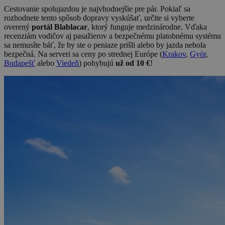
Cestovanie spolujazdou je najvhodnejšie pre pár. Pokiaľ sa
rozhodnete tento spôsob dopravy vyskúšať, určite si vyberte
overený
portál Blablacar
, ktorý funguje medzinárodne. Vďaka
recenziám vodičov aj pasažierov a bezpečnému platobnému systému
sa nemusíte báť, že by ste o peniaze prišli alebo by jazda nebola
bezpečná. Na serveri sa ceny po strednej Európe (
Krakov
,
Györ
,
Budapešť
alebo
Viedeň
) pohybujú
už od 10 €
!