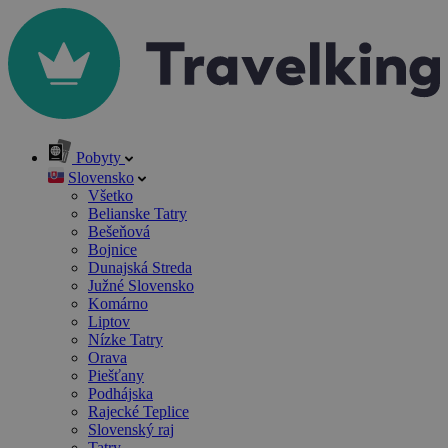
Pobyty
Slovensko
Všetko
Belianske Tatry
Bešeňová
Bojnice
Dunajská Streda
Južné Slovensko
Komárno
Liptov
Nízke Tatry
Orava
Piešťany
Podhájska
Rajecké Teplice
Slovenský raj
Tatry