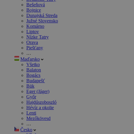
Bešeňová
Bojnice
Dunajská Streda
Južné Slovensko
Komárno
Liptov
Nízke Tatry
Orava
Piešťany
…
Maďarsko
Všetko
Balaton
Bogács
Budapešť
Bük
Eger (Jáger)
Győr
Hajdúszoboszló
Hévíz a okolie
Lenti
Mezőkövesd
…
Česko