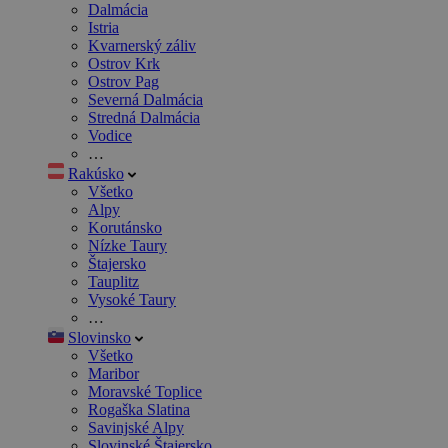
Dalmácia
Istria
Kvarnerský záliv
Ostrov Krk
Ostrov Pag
Severná Dalmácia
Stredná Dalmácia
Vodice
…
Rakúsko
Všetko
Alpy
Korutánsko
Nízke Taury
Štajersko
Tauplitz
Vysoké Taury
…
Slovinsko
Všetko
Maribor
Moravské Toplice
Rogaška Slatina
Savinjské Alpy
Slovinské Štajersko