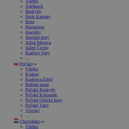
Všetko
Adršpach
Beskydy
Biele Karpaty
Brno
Harrachov
Jeseníky
Jizerské hory
Južná Morava
Južné Čechy
Karlove Vary
…
Poľsko
Všetko
Krakov
Kudowa-Zdrój
Baltské more
Poľské Beskydy
Poľské Krkonoše
Poľské Orlické hory
Poľské Tatry
Vroclav
…
Chorvátsko
Všetko