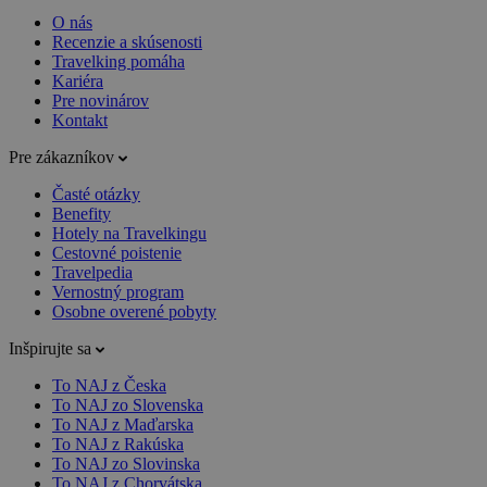
O nás
Recenzie a skúsenosti
Travelking pomáha
Kariéra
Pre novinárov
Kontakt
Pre zákazníkov
Časté otázky
Benefity
Hotely na Travelkingu
Cestovné poistenie
Travelpedia
Vernostný program
Osobne overené pobyty
Inšpirujte sa
To NAJ z Česka
To NAJ zo Slovenska
To NAJ z Maďarska
To NAJ z Rakúska
To NAJ zo Slovinska
To NAJ z Chorvátska