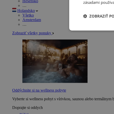
Hesensko
zásadami používa
…
Holandsko
Všetko
ZOBRAZIŤ P
Amsterdam
…
Zobraziť všetky ponuky
Oddýchnite si na wellness pobyte
Vyberte si wellness pobyt s vírivkou, saunou alebo termálnym 
Doprajte si oddych