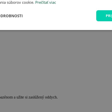
nia súborov cookie.
Prečítať viac
ODROBNOSTI
PRI
bazénom a užite si zaslúžený oddych.