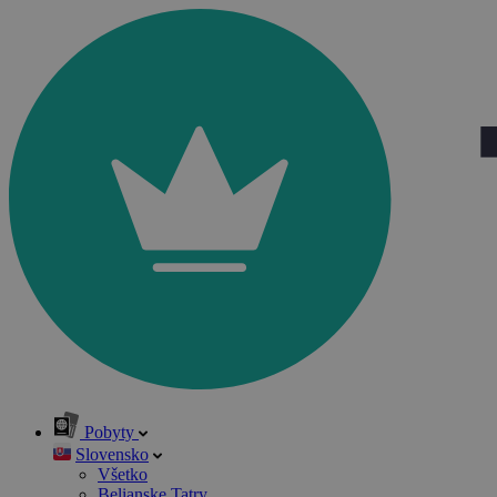
Pobyty
Slovensko
Všetko
Belianske Tatry