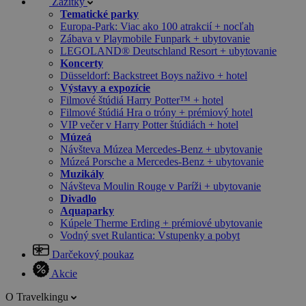
Zážitky
Tematické parky
Europa-Park: Viac ako 100 atrakcií + nocľah
Zábava v Playmobile Funpark + ubytovanie
LEGOLAND® Deutschland Resort + ubytovanie
Koncerty
Düsseldorf: Backstreet Boys naživo + hotel
Výstavy a expozície
Filmové štúdiá Harry Potter™ + hotel
Filmové štúdiá Hra o tróny + prémiový hotel
VIP večer v Harry Potter štúdiách + hotel
Múzeá
Návšteva Múzea Mercedes-Benz + ubytovanie
Múzeá Porsche a Mercedes-Benz + ubytovanie
Muzikály
Návšteva Moulin Rouge v Paríži + ubytovanie
Divadlo
Aquaparky
Kúpele Therme Erding + prémiové ubytovanie
Vodný svet Rulantica: Vstupenky a pobyt
Darčekový poukaz
Akcie
O Travelkingu