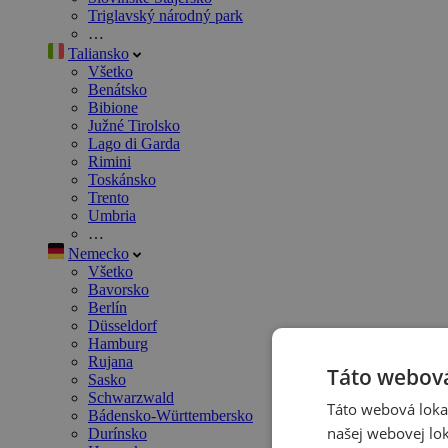
Triglavský národný park
…
Taliansko
Všetko
Benátsko
Bibione
Južné Tirolsko
Lago di Garda
Rimini
Toskánsko
Trento
Umbria
…
Nemecko
Všetko
Bavorsko
Berlín
Düsseldorf
Hamburg
Rujana
Táto webová
Sasko
Schwarzwald
Táto webová lokal
Bádensko-Württembersko
našej webovej lok
Durínsko