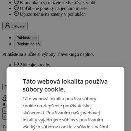
K ponukám sa môžete kedykoľvek vrátiť
Obľúbené ponuky na jednom mieste
Upozornenie na zmeny v ponukách
Uživatel
Prihláste sa
Registrujte sa
Prihláste sa a užite si výhody Travelkingu naplno.
Zbierajte kredity
Ukladajte si obľúbené pobyty
Získajte prehľad o nákupoch
Táto webová lokalita používa
Prihláste sa
Registrujte sa
súbory cookie.
Táto webová lokalita používa súbory
Bohužiaľ, tieto údaje nie sú správne.
Zabudli ste heslo?
cookie na zlepšenie používateľskej
skúsenosti. Používaním našej webovej
lokality vyjadrujete súhlas s používaním
všetkých súborov cookie v súlade s našimi
Zabudli ste heslo?
Získajte nové!