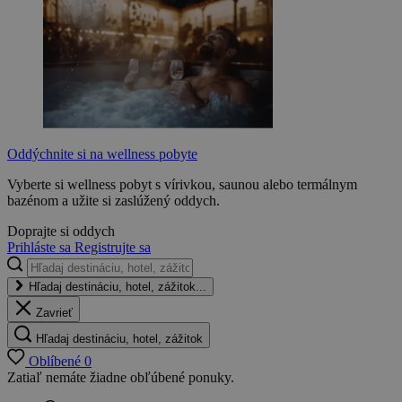
Oddýchnite si na wellness pobyte
Vyberte si wellness pobyt s vírivkou, saunou alebo termálnym
bazénom a užite si zaslúžený oddych.
Doprajte si oddych
Prihláste sa
Registrujte sa
Hľadaj destináciu, hotel, zážitok...
Zavrieť
Hľadaj destináciu, hotel, zážitok
Oblíbené
0
Zatiaľ nemáte žiadne obľúbené ponuky.