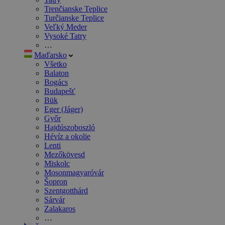
Trenčianske Teplice
Turčianske Teplice
Veľký Meder
Vysoké Tatry
…
Maďarsko
Všetko
Balaton
Bogács
Budapešť
Bük
Eger (Jáger)
Győr
Hajdúszoboszló
Hévíz a okolie
Lenti
Mezőkövesd
Miskolc
Mosonmagyaróvár
Šopron
Szentgotthárd
Sárvár
Zalakaros
…