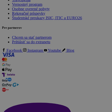
Vernostný program
Osobne overené pobyty
Rekreačné príspevky
Študentské preukazy ISIC, ITIC a EURO26
Pre partnerov
Chcem sa stať partnerom
Prihlásiť sa do extranetu
Facebook
Instagram
Youtube
Blog