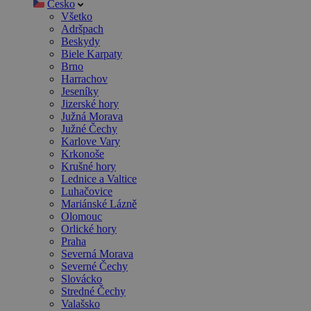
Česko
Všetko
Adršpach
Beskydy
Biele Karpaty
Brno
Harrachov
Jeseníky
Jizerské hory
Južná Morava
Južné Čechy
Karlove Vary
Krkonoše
Krušné hory
Lednice a Valtice
Luhačovice
Mariánské Lázně
Olomouc
Orlické hory
Praha
Severná Morava
Severné Čechy
Slovácko
Stredné Čechy
Valašsko