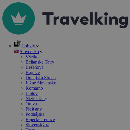
Pobyty
Slovensko
Všetko
Belianske Tatry
Bešeňová
Bojnice
Dunajská Streda
Južné Slovensko
Komárno
Liptov
Nízke Tatry
Orava
Piešťany
Podhájska
Rajecké Teplice
Slovenský raj
Tatry