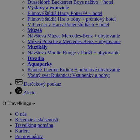
Düsseldorf: Backstreet Boys naživo + hotel
Výstavy a expozície
Filmové štúdiá Harry Potter™ + hotel
Filmové štúdiá Hra o tróny + prémiový hotel
VIP večer v Harry Potter štúdiách + hotel
Múzeá
Návšteva Múzea Mercedes-Benz + ubytovanie
Múzeá Porsche a Mercedes-Benz + ubytovanie
Muzikály
Návšteva Moulin Rouge v Paríži + ubytovanie
Divadlo
Aquaparky
Kúpele Therme Erding + prémiové ubytovanie
Vodný svet Rulantica: Vstupenky a pobyt
Darčekový poukaz
Akcie
O Travelkingu
O nás
Recenzie a skúsenosti
Travelking pomáha
Kariéra
Pre novinárov