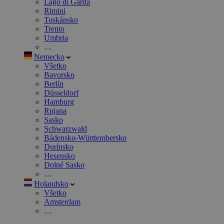
Lago di Garda
Rimini
Toskánsko
Trento
Umbria
…
Nemecko
Všetko
Bavorsko
Berlín
Düsseldorf
Hamburg
Rujana
Sasko
Schwarzwald
Bádensko-Württembersko
Durínsko
Hesensko
Dolné Sasko
…
Holandsko
Všetko
Amsterdam
…