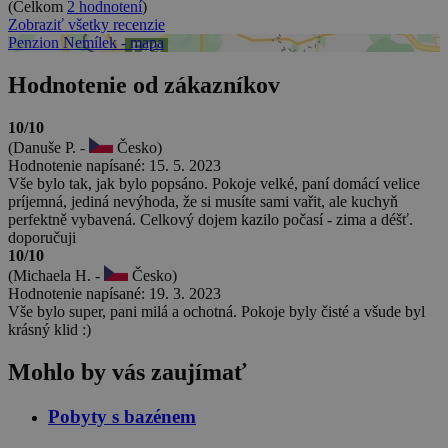
(Celkom
2 hodnotení
)
Zobraziť všetky recenzie
Penzion Nemílek - mapa
Hodnotenie od zákazníkov
10/10
(Danuše P. -
Česko)
Hodnotenie napísané: 15. 5. 2023
Vše bylo tak, jak bylo popsáno. Pokoje velké, paní domácí velice
príjemná, jediná nevýhoda, že si musíte sami vařit, ale kuchyň
perfektně vybavená. Celkový dojem kazilo počasí - zima a déšť.
doporučuji
10/10
(Michaela H. -
Česko)
Hodnotenie napísané: 19. 3. 2023
Vše bylo super, pani milá a ochotná. Pokoje byly čisté a všude byl
krásný klid :)
Mohlo by vás zaujímať
Pobyty s bazénem