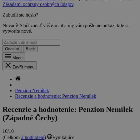
Zásadami ochrany osobných údajov
.
Zabudli ste heslo?
Nevadí! Stačí zadať váš e-mail a my vám pošleme odkaz, kde si
vytvoríte nové.
Odoslať
Back
Menu
Zavřít menu
Penzion Nemílek
Recenzie a hodnotenie: Penzion Nemílek
Recenzie a hodnotenie: Penzion Nemílek
(Západné Čechy)
10/10
(Celkom
2 hodnotení
)
Vynikajúce