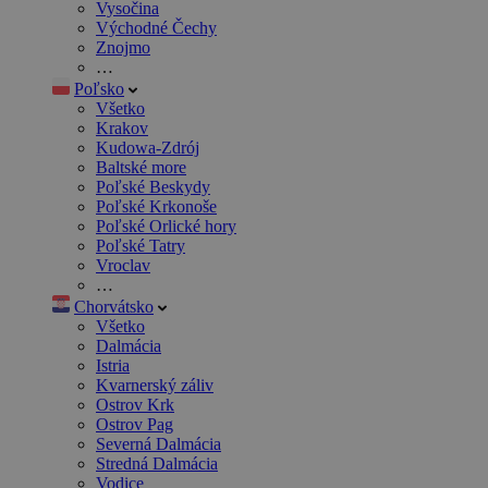
Vysočina
Východné Čechy
Znojmo
…
Poľsko
Všetko
Krakov
Kudowa-Zdrój
Baltské more
Poľské Beskydy
Poľské Krkonoše
Poľské Orlické hory
Poľské Tatry
Vroclav
…
Chorvátsko
Všetko
Dalmácia
Istria
Kvarnerský záliv
Ostrov Krk
Ostrov Pag
Severná Dalmácia
Stredná Dalmácia
Vodice