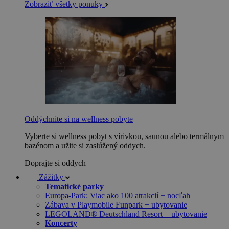
Zobraziť všetky ponuky
Oddýchnite si na wellness pobyte
Vyberte si wellness pobyt s vírivkou, saunou alebo termálnym
bazénom a užite si zaslúžený oddych.
Doprajte si oddych
Zážitky
Tematické parky
Europa-Park: Viac ako 100 atrakcií + nocľah
Zábava v Playmobile Funpark + ubytovanie
LEGOLAND® Deutschland Resort + ubytovanie
Koncerty