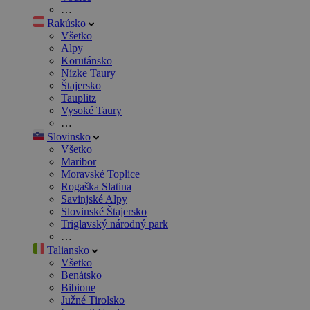
…
Rakúsko
Všetko
Alpy
Korutánsko
Nízke Taury
Štajersko
Tauplitz
Vysoké Taury
…
Slovinsko
Všetko
Maribor
Moravské Toplice
Rogaška Slatina
Savinjské Alpy
Slovinské Štajersko
Triglavský národný park
…
Taliansko
Všetko
Benátsko
Bibione
Južné Tirolsko