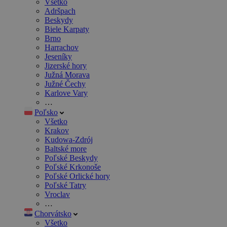
Všetko
Adršpach
Beskydy
Biele Karpaty
Brno
Harrachov
Jeseníky
Jizerské hory
Južná Morava
Južné Čechy
Karlove Vary
…
Poľsko
Všetko
Krakov
Kudowa-Zdrój
Baltské more
Poľské Beskydy
Poľské Krkonoše
Poľské Orlické hory
Poľské Tatry
Vroclav
…
Chorvátsko
Všetko