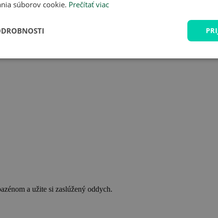
nia súborov cookie.
Prečítať viac
ODROBNOSTI
PRI
bazénom a užite si zaslúžený oddych.