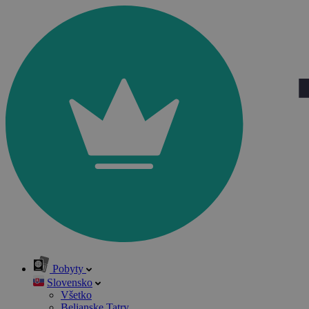
Pobyty
Slovensko
Všetko
Belianske Tatry