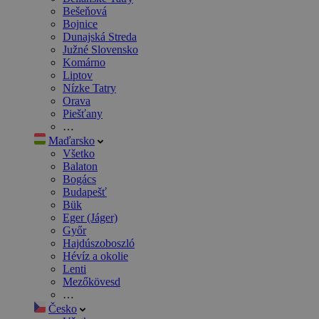
Bešeňová
Bojnice
Dunajská Streda
Južné Slovensko
Komárno
Liptov
Nízke Tatry
Orava
Piešťany
…
Maďarsko
Všetko
Balaton
Bogács
Budapešť
Bük
Eger (Jáger)
Győr
Hajdúszoboszló
Hévíz a okolie
Lenti
Mezőkövesd
…
Česko