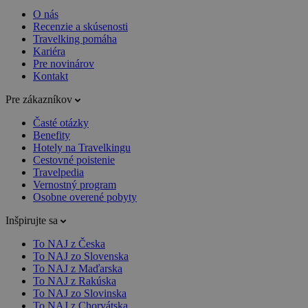
O nás
Recenzie a skúsenosti
Travelking pomáha
Kariéra
Pre novinárov
Kontakt
Pre zákazníkov
Časté otázky
Benefity
Hotely na Travelkingu
Cestovné poistenie
Travelpedia
Vernostný program
Osobne overené pobyty
Inšpirujte sa
To NAJ z Česka
To NAJ zo Slovenska
To NAJ z Maďarska
To NAJ z Rakúska
To NAJ zo Slovinska
To NAJ z Chorvátska