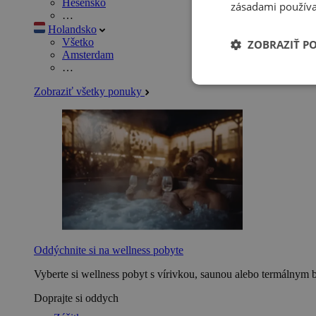
Hesensko
zásadami používa
…
Holandsko
Všetko
ZOBRAZIŤ P
Amsterdam
…
Zobraziť všetky ponuky
Oddýchnite si na wellness pobyte
Vyberte si wellness pobyt s vírivkou, saunou alebo termálnym 
Doprajte si oddych