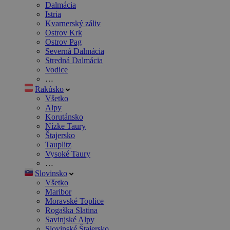
Dalmácia
Istria
Kvarnerský záliv
Ostrov Krk
Ostrov Pag
Severná Dalmácia
Stredná Dalmácia
Vodice
…
Rakúsko
Všetko
Alpy
Korutánsko
Nízke Taury
Štajersko
Tauplitz
Vysoké Taury
…
Slovinsko
Všetko
Maribor
Moravské Toplice
Rogaška Slatina
Savinjské Alpy
Slovinské Štajersko