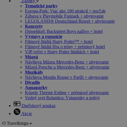
Zážitky
Tematické parky
Europa-Park: Viac ako 100 atrakcií + nocľah
Zábava v Playmobile Funpark + ubytovanie
LEGOLAND® Deutschland Resort + ubytovanie
Koncerty
Düsseldorf: Backstreet Boys naživo + hotel
Výstavy a expozície
Filmové štúdiá Harry Potter™ + hotel
Filmové štúdiá Hra o tróny + prémiový hotel
VIP večer v Harry Potter štúdiách + hotel
Múzeá
Návšteva Múzea Mercedes-Benz + ubytovanie
Múzeá Porsche a Mercedes-Benz + ubytovanie
Muzikály
Návšteva Moulin Rouge v Paríži + ubytovanie
Divadlo
Aquaparky
Kúpele Therme Erding + prémiové ubytovanie
Vodný svet Rulantica: Vstupenky a pobyt
Darčekový poukaz
Akcie
O Travelkingu