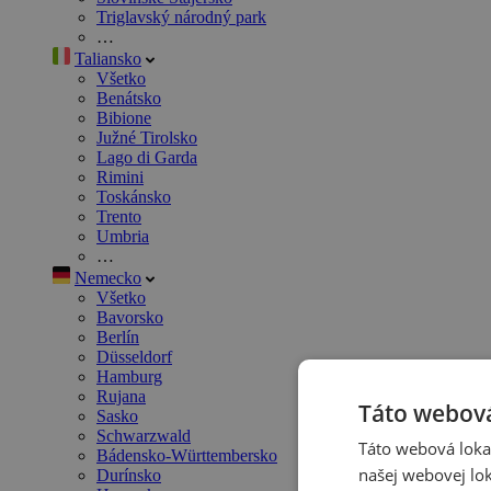
Triglavský národný park
…
Taliansko
Všetko
Benátsko
Bibione
Južné Tirolsko
Lago di Garda
Rimini
Toskánsko
Trento
Umbria
…
Nemecko
Všetko
Bavorsko
Berlín
Düsseldorf
Hamburg
Rujana
Táto webová
Sasko
Schwarzwald
Táto webová lokal
Bádensko-Württembersko
našej webovej lok
Durínsko