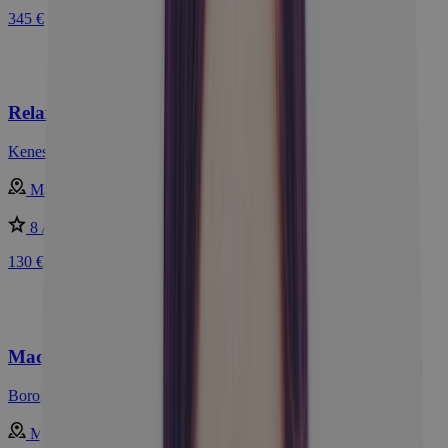
345 €
Relax pri Balatone: Pobyt s wellness + pláž
Kenese Bay Garden Resort & Conference ****superior
Maďarsko - Balaton
8 /10
Dobré
130 €
Maďarsko luxusne s neobmedzeným wellness
Borostyán Med Hotel ****
Maďarsko - Nyíradony