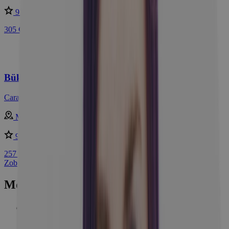
9 /10
Skvelé
305 €
Bükfürdő s luxusným wellness (2 000 m²)
Caramell Premium Resort ****
Maďarsko - Bük
9 /10
Skvelé
257 €
Zobraziť najpredávanejšie pobyty
Mohlo by vás zaujímať
Wellness
716