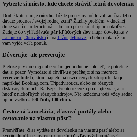
Vyberte si miesto, kde chcete stráviť letnú dovolenku
Druhé kritérium je
miesto.
Túžite po cestovaní do zahraničia alebo
dávate prednosť svojej rodnej zemi? Žiadny problém, v dnešnej
dobe sa dá na internete nájsť behom pár sekúnd úplne čokoľvek.
Zadajte do vyhľadávača
pár kľúčových slov
(napr. dovolenka v
Taliansku
,
Chorvátsku
či na
Južnej Morave
) a behom okamžiku
vám vyjde veľa ponúk.
Dôverujte, ale preverujte
Pretože je v dnešnej dobe veľmi jednoduché naletieť, je potrebné
dať si pozor. Vymedzte si chvíľku a prečítajte si na internete
recenzie hotela
, ktoré nájdete na osvedčených zdrojoch ako je
napríklad Booking.com, Tripadvisor.cz, alebo na rôznych
diskusných fórach. Radšej si týchto recenzií prečítajte viac, a to
hneď z niekoľkých rôznych zdrojov. Nie každému totiž vždy sadne
úplne všetko -
100 ľudí, 100 chutí.
Cestovná kancelária, zľavové portály alebo
cestovanie na vlastnú päsť?
Premýšľate, či sa vydáte na dovolenku na vlastnú päsť alebo sa
zveríte do rúk cestovných kancelárií či zľavových portálov?