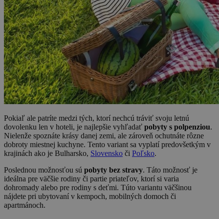
Pokiaľ ale patríte medzi tých, ktorí nechcú tráviť svoju letnú
dovolenku len v hoteli, je najlepšie vyhľadať
pobyty s polpenziou
.
Nielenže spoznáte krásy danej zemi, ale zároveň ochutnáte rôzne
dobroty miestnej kuchyne. Tento variant sa vyplatí predovšetkým v
krajinách ako je Bulharsko,
Slovensko
či
Poľsko
.
Poslednou možnosťou sú
pobyty bez stravy
. Táto možnosť je
ideálna pre väčšie rodiny či partie priateľov, ktorí si varia
dohromady alebo pre rodiny s deťmi. Túto variantu väčšinou
nájdete pri ubytovaní v kempoch, mobilných domoch či
apartmánoch.