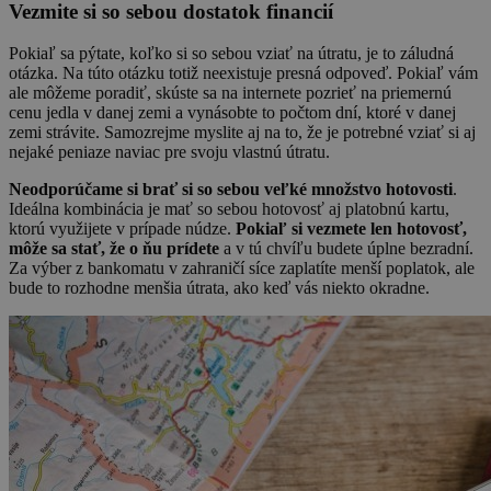
Vezmite si so sebou dostatok financií
Pokiaľ sa pýtate, koľko si so sebou vziať na útratu, je to záludná
otázka. Na túto otázku totiž neexistuje presná odpoveď. Pokiaľ vám
ale môžeme poradiť, skúste sa na internete pozrieť na priemernú
cenu jedla v danej zemi a vynásobte to počtom dní, ktoré v danej
zemi strávite. Samozrejme myslite aj na to, že je potrebné vziať si aj
nejaké peniaze naviac pre svoju vlastnú útratu.
Neodporúčame si brať si so sebou veľké množstvo hotovosti
.
Ideálna kombinácia je mať so sebou hotovosť aj platobnú kartu,
ktorú využijete v prípade núdze.
Pokiaľ si vezmete len hotovosť,
môže sa stať, že o ňu prídete
a v tú chvíľu budete úplne bezradní.
Za výber z bankomatu v zahraničí síce zaplatíte menší poplatok, ale
bude to rozhodne menšia útrata, ako keď vás niekto okradne.