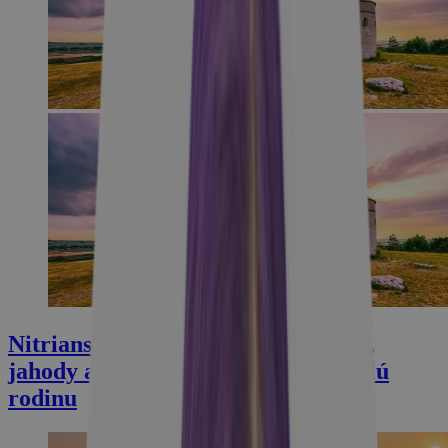
Nitriansky kraj: legendárny Tribeč,
jahody a termálne kúpaliská pre celú
rodinu