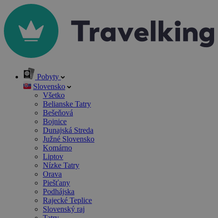
Pobyty
Slovensko
Všetko
Belianske Tatry
Bešeňová
Bojnice
Dunajská Streda
Južné Slovensko
Komárno
Liptov
Nízke Tatry
Orava
Piešťany
Podhájska
Rajecké Teplice
Slovenský raj
Tatry