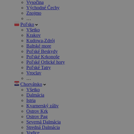
Vysočina
Východné Čechy
Znojmo
…
Poľsko
Všetko
Krakov
Kudowa-Zdrój
Baltské more
Poľské Beskydy
Poľské Krkonoše
Poľské Orlické hory
Poľské Tatry
Vroclav
…
Chorvátsko
Všetko
Dalmácia
Istria
Kvarnerský záliv
Ostrov Krk
Ostrov Pag
Severná Dalmácia
Stredná Dalmácia
Vodice