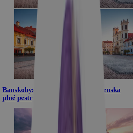
Banskobystrický kraj: srdce Slovenska
plné pestrých zážitkov