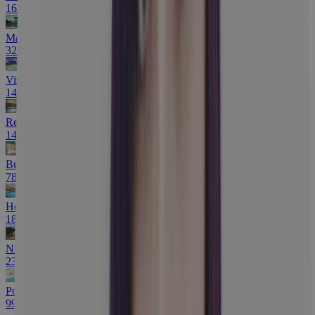
162 €
Maďarské kúpele: Termálne bazény a sauny
322 €
Visegrád s wellness, rytiermi aj vínom
140 €
Relax pri Bojniciach s bazénom a vírivkou
144 €
Budapešť priamo v centre v novom hoteli
78 €
Hévíz blízko termálneho jazera s wellness
188 €
Nízke Tatry: Pobyt s bazénom neobmedzene
236 €
Pobyt s aquaparkom a masážou + galéria
99 €