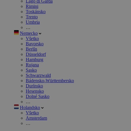
Lago di Garda
Rimini
Toskánsko
Trento
Umbria
…
Nemecko
Všetko
Bavorsko
Berlín
Düsseldorf
Hamburg
Rujana
Sasko
Schwarzwald
Bádensko-Württembersko
Durínsko
Hesensko
Dolné Sasko
…
Holandsko
Všetko
Amsterdam
…