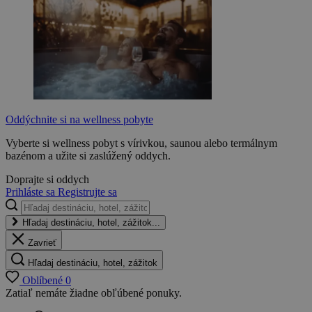
Oddýchnite si na wellness pobyte
Vyberte si wellness pobyt s vírivkou, saunou alebo termálnym
bazénom a užite si zaslúžený oddych.
Doprajte si oddych
Prihláste sa
Registrujte sa
Hľadaj destináciu, hotel, zážitok...
Zavrieť
Hľadaj destináciu, hotel, zážitok
Oblíbené
0
Zatiaľ nemáte žiadne obľúbené ponuky.