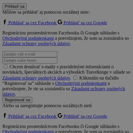
Prihlásiť sa
Môžete sa prihlásiť aj pomocou sociálnej siete:
Prihlásiť sa cez Facebook
Prihlásiť sa cez Google
Registráciou prostredníctvom Facebooku či Google súhlasím s
Obchodnými podmienkami
a potvrdzujem, že som sa zoznámil/a so
Zásadami ochrany osobných údajov
.
Chcem dostávať e-maily s pravidelnými informáciami o
novinkách, špeciálnych akciách a výhodách Travelkingu v súlade so
Zásadami ochrany osobných údajov
.
Kliknutím na tlačidlo
“Registrovať sa” súhlasíte s
Obchodnými podmienkami
a
potvrdzujete, že ste sa zoznámil/a so
Zásadami ochrany osobných
údajov
.
Registrovať sa
Alebo sa zaregistrujte pomocou sociálnych sietí:
Prihlásiť sa cez Facebook
Prihlásiť sa cez Google
Registráciou prostredníctvom Facebooku či Google súhlasím s
Obchodnými podmienkami
a potvrdzujem, že som sa zoznámil/a so