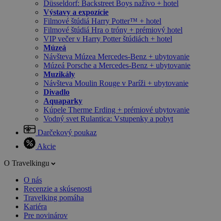
Düsseldorf: Backstreet Boys naživo + hotel
Výstavy a expozície
Filmové štúdiá Harry Potter™ + hotel
Filmové štúdiá Hra o tróny + prémiový hotel
VIP večer v Harry Potter štúdiách + hotel
Múzeá
Návšteva Múzea Mercedes-Benz + ubytovanie
Múzeá Porsche a Mercedes-Benz + ubytovanie
Muzikály
Návšteva Moulin Rouge v Paríži + ubytovanie
Divadlo
Aquaparky
Kúpele Therme Erding + prémiové ubytovanie
Vodný svet Rulantica: Vstupenky a pobyt
Darčekový poukaz
Akcie
O Travelkingu
O nás
Recenzie a skúsenosti
Travelking pomáha
Kariéra
Pre novinárov