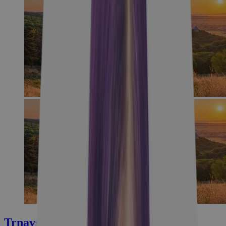
Trnavský kraj: kde sa piesočné duny