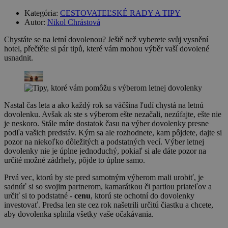
Kategória:
CESTOVATEĽSKÉ RADY A TIPY
Autor:
Nikol Chrástová
Chystáte se na letní dovolenou? Ještě než vyberete svůj vysnění
hotel, přečtěte si pár tipů, které vám mohou výběr vaší dovolené
usnadnit.
Nastal čas leta a ako každý rok sa väčšina ľudí chystá na letnú
dovolenku. Avšak ak ste s výberom ešte nezačali, nezúfajte, ešte nie
je neskoro. Stále máte dostatok času na výber dovolenky presne
podľa vašich predstáv. Kým sa ale rozhodnete, kam pôjdete, dajte si
pozor na niekoľko dôležitých a podstatných vecí. Výber letnej
dovolenky nie je úplne jednoduchý, pokiaľ si ale dáte pozor na
určité možné zádrhely, pôjde to úplne samo.
Prvá vec, ktorú by ste pred samotným výberom mali urobiť, je
sadnúť si so svojim partnerom, kamarátkou či partiou priateľov a
určiť si to podstatné -
cenu
, ktorú ste ochotní do dovolenky
investovať. Predsa len ste cez rok našetrili určitú čiastku a chcete,
aby dovolenka splnila všetky vaše očakávania.