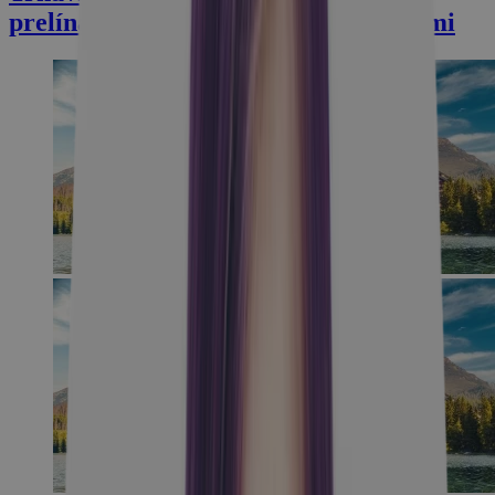
prelínajú s históriou, vínom a termálmi