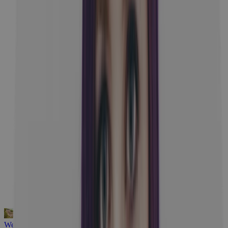
Kúpele
250
Hory
390
Romantické
776
Pri vode
70
Travelking PREMIUM
76
Wellness pobyt v rozprávkových Bojniciach