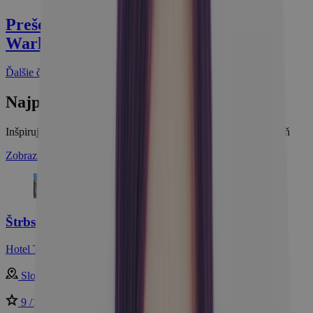
Prešovský kraj: Tatry, pralesy a Andy
Warhol na jednom mieste
Ďalšie články
Najpredávanejšie pobyty
Inšpirujte sa tými najpredávanejšími pobytmi za posledný týždeň
Zobraziť najpredávanejšie pobyty
Štrbské Pleso s bohatým wellness centrom
Hotel Toliar ***
Slovensko - Tatry
9 /10
Skvelé