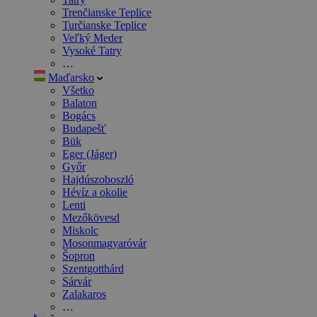
Trenčianske Teplice
Turčianske Teplice
Veľký Meder
Vysoké Tatry
…
Maďarsko
Všetko
Balaton
Bogács
Budapešť
Bük
Eger (Jáger)
Győr
Hajdúszoboszló
Hévíz a okolie
Lenti
Mezőkövesd
Miskolc
Mosonmagyaróvár
Šopron
Szentgotthárd
Sárvár
Zalakaros
…