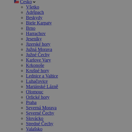
Česko
Všetko
Adršpach
Beskydy
Biele Karpaty
Brno
Harrachov
Jeseníky
Jizerské hory
Južná Morava
Južné Čechy
Karlove Vary
Krkonoše
Krušné hory
Lednice a Valtice
Luhačovice
Mariánské Lázně
Olomouc
Orlické hory
Praha
Severná Morava
Severné Čechy
Slovácko
Stredné Čechy
Valašsko