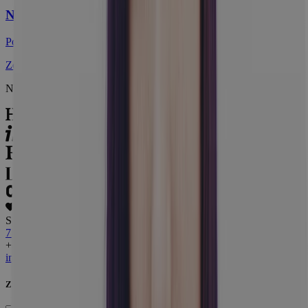
Nevybrali ste si?
Pozrite sa na ďalšie výhodné ponuky!
Zobraziť ďalšie ponuky
Napísali o nás
Spoločne sme už vybrali
77 137 € na dobročinné projekty
.
+421 233 006 990
Po-Pia: 8:00 - 16:30
info@travelking.sk
Ďalšie kontakty
Zadajte e-mail pre odber noviniek