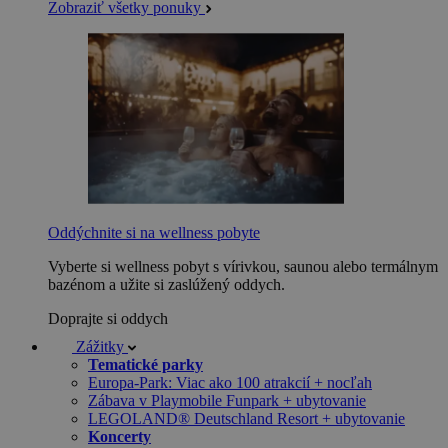
Zobraziť všetky ponuky
Oddýchnite si na wellness pobyte
Vyberte si wellness pobyt s vírivkou, saunou alebo termálnym
bazénom a užite si zaslúžený oddych.
Doprajte si oddych
Zážitky
Tematické parky
Europa-Park: Viac ako 100 atrakcií + nocľah
Zábava v Playmobile Funpark + ubytovanie
LEGOLAND® Deutschland Resort + ubytovanie
Koncerty