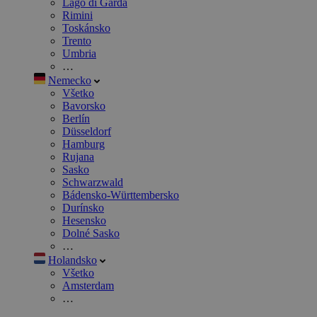
Lago di Garda
Rimini
Toskánsko
Trento
Umbria
…
Nemecko
Všetko
Bavorsko
Berlín
Düsseldorf
Hamburg
Rujana
Sasko
Schwarzwald
Bádensko-Württembersko
Durínsko
Hesensko
Dolné Sasko
…
Holandsko
Všetko
Amsterdam
…