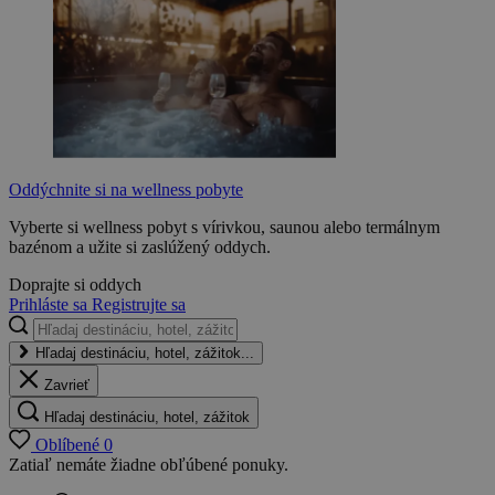
Oddýchnite si na wellness pobyte
Vyberte si wellness pobyt s vírivkou, saunou alebo termálnym
bazénom a užite si zaslúžený oddych.
Doprajte si oddych
Prihláste sa
Registrujte sa
Hľadaj destináciu, hotel, zážitok...
Zavrieť
Hľadaj destináciu, hotel, zážitok
Oblíbené
0
Zatiaľ nemáte žiadne obľúbené ponuky.