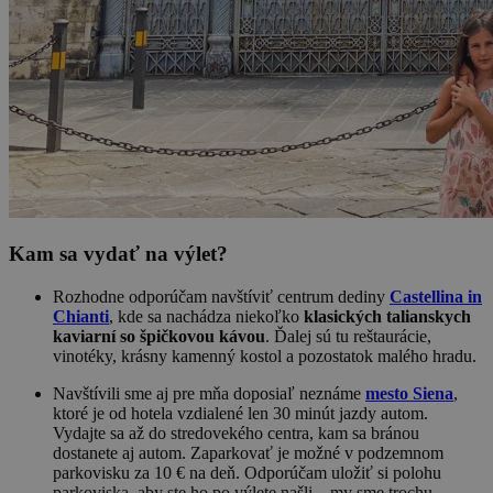
Kam sa vydať na výlet?
Rozhodne odporúčam navštíviť centrum dediny
Castellina in
Chianti
, kde sa nachádza niekoľko
klasických talianskych
kaviarní so špičkovou kávou
. Ďalej sú tu reštaurácie,
vinotéky, krásny kamenný kostol a pozostatok malého hradu.
Navštívili sme aj pre mňa doposiaľ neznáme
mesto Siena
,
ktoré je od hotela vzdialené len 30 minút jazdy autom.
Vydajte sa až do stredovekého centra, kam sa bránou
dostanete aj autom. Zaparkovať je možné v podzemnom
parkovisku za 10 € na deň. Odporúčam uložiť si polohu
parkoviska, aby ste ho po výlete našli – my sme trochu