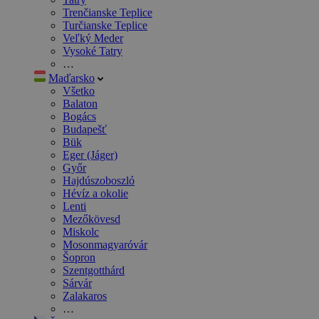
Trenčianske Teplice
Turčianske Teplice
Veľký Meder
Vysoké Tatry
…
Maďarsko
Všetko
Balaton
Bogács
Budapešť
Bük
Eger (Jáger)
Győr
Hajdúszoboszló
Hévíz a okolie
Lenti
Mezőkövesd
Miskolc
Mosonmagyaróvár
Šopron
Szentgotthárd
Sárvár
Zalakaros
…