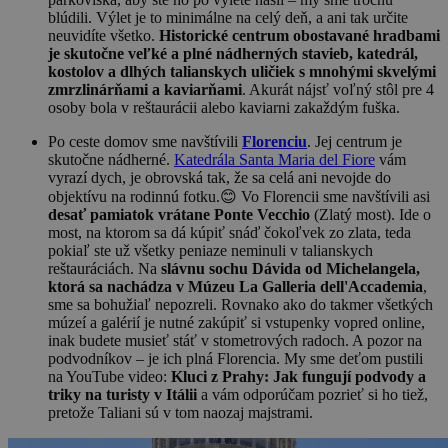
blúdili. Výlet je to minimálne na celý deň, a ani tak určite
neuvidíte všetko.
Historické centrum obostavané hradbami
je skutočne veľké a plné nádherných stavieb, katedrál,
kostolov a dlhých talianskych uličiek s mnohými skvelými
zmrzlinárňami a kaviarňami
. Akurát nájsť voľný stôl pre 4
osoby bola v reštaurácii alebo kaviarni zakaždým fuška.
Po ceste domov sme navštívili
Florenciu
. Jej centrum je
skutočne nádherné.
Katedrála Santa Maria del Fiore
vám
vyrazí dych, je obrovská tak, že sa celá ani nevojde do
objektívu na rodinnú fotku.😊 Vo Florencii sme navštívili asi
desať pamiatok vrátane Ponte Vecchio
(Zlatý most). Ide o
most, na ktorom sa dá kúpiť snáď čokoľvek zo zlata, teda
pokiaľ ste už všetky peniaze neminuli v talianskych
reštauráciách. Na
slávnu sochu Dávida od Michelangela,
ktorá sa nachádza v Múzeu La Galleria dell'Accademia
,
sme sa bohužiaľ nepozreli. Rovnako ako do takmer všetkých
múzeí a galérií je nutné zakúpiť si vstupenky vopred online,
inak budete musieť stáť v stometrových radoch. A pozor na
podvodníkov – je ich plná Florencia. My sme deťom pustili
na YouTube video:
Kluci z Prahy: Jak fungují podvody a
triky na turisty v Itálii
a vám odporúčam pozrieť si ho tiež,
pretože Taliani sú v tom naozaj majstrami.