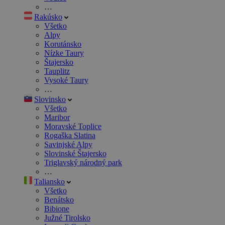
…
Rakúsko
Všetko
Alpy
Korutánsko
Nízke Taury
Štajersko
Tauplitz
Vysoké Taury
…
Slovinsko
Všetko
Maribor
Moravské Toplice
Rogaška Slatina
Savinjské Alpy
Slovinské Štajersko
Triglavský národný park
…
Taliansko
Všetko
Benátsko
Bibione
Južné Tirolsko