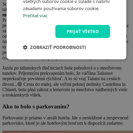
všetkých súborov cookie v súlade s našimi
Schwarzeneggerovi 😊. Potom sme pokračovali smerom na
zásadami používania súborov cookie.
talianske mestečko Tarvisio. Až do Toskánska sme
išli cez veľké
mestá ako Udine, Benátky, Ferrara, Bologna a Florencia
.
Prečítať viac
Poplatky za využitie talianskych diaľnic sa vyberajú
prostredníctvom mýtnych brán za jednotlivé prejdené úseky a platia
sa kartou alebo v hotovosti. Pokiaľ sa chystáte platiť kartou,
PRIJAŤ VŠETKO
odporúčam si ustrážiť výšku limitu. Pri ceste domov sme totiž limit
na karte prešvihli a mýtna brána nás nechcela pustiť. Nakoniec sme
to však vyriešili, brána nás pustila a my sme museli mýtne uhradiť
ZOBRAZIŤ PODROBNOSTI
prevodom do 2 týždňov. Uf... 😄Mýtne za cestu tam nás vyšlo na
cca 600 Kč (cca 25 €), späť potom na 700 Kč (cca 30 €).
Jazda po talianskych diaľniciach bola pohodová a s množstvom
tunelov. Príjemným prekvapením bolo, že väčšina Talianov
neprekračuje povolenú rýchlosť. A to sú vraj Taliani na cestách
divosi...😄 Cesta do malej, ale veľmi peknej dedinky Castellina in
Chianti, bola plná zákrut a lemovalo ju množstvo nádherných viníc
a toskánskych viliek.
Ako to bolo s parkovaním?
Parkovanie je priamo v areáli hotela. Ide o nestrážené a nespevnené
parkovisko, ktoré je ale hotelovým hosťom k dispozícii zadarmo.