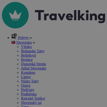
Pobyty
Slovensko
Všetko
Belianske Tatry
Bešeňová
Bojnice
Dunajská Streda
Južné Slovensko
Komárno
Liptov
Nízke Tatry
Orava
Piešťany
Podhájska
Rajecké Teplice
Slovenský raj
Tatry