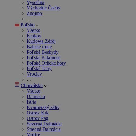
Vysočina
Východné Čechy
Znojmo
…
Poľsko
Všetko
Krakov
Kudowa-Zdrój
Baltské more
Poľské Beskydy
Poľské Krkonoše
Poľské Orlické hory
Poľské Tatry
Vroclav
…
Chorvátsko
Všetko
Dalmácia
Istria
Kvarnerský záliv
Ostrov Krk
Ostrov Pag
Severná Dalmácia
Stredná Dalmácia
Vodice