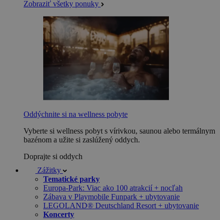
Zobraziť všetky ponuky
Oddýchnite si na wellness pobyte
Vyberte si wellness pobyt s vírivkou, saunou alebo termálnym
bazénom a užite si zaslúžený oddych.
Doprajte si oddych
Zážitky
Tematické parky
Europa-Park: Viac ako 100 atrakcií + nocľah
Zábava v Playmobile Funpark + ubytovanie
LEGOLAND® Deutschland Resort + ubytovanie
Koncerty