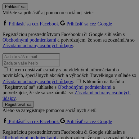
Prihlásiť sa
Môžete sa prihlásiť aj pomocou sociálnej siete:
Prihlásiť sa cez Facebook
Prihlásiť sa cez Google
Registráciou prostredníctvom Facebooku či Google súhlasím s
Obchodnými podmienkami
a potvrdzujem, že som sa zoznámil/a so
Zásadami ochrany osobných údajov
.
Chcem dostávať e-maily s pravidelnými informáciami o
novinkách, špeciálnych akciách a výhodách Travelkingu v súlade so
Zásadami ochrany osobných údajov
.
Kliknutím na tlačidlo
“Registrovať sa” súhlasíte s
Obchodnými podmienkami
a
potvrdzujete, že ste sa zoznámil/a so
Zásadami ochrany osobných
údajov
.
Registrovať sa
Alebo sa zaregistrujte pomocou sociálnych sietí:
Prihlásiť sa cez Facebook
Prihlásiť sa cez Google
Registráciou prostredníctvom Facebooku či Google súhlasím s
Obchodnými podmienkami
a potvrdzujem, že som sa zoznámil/a so