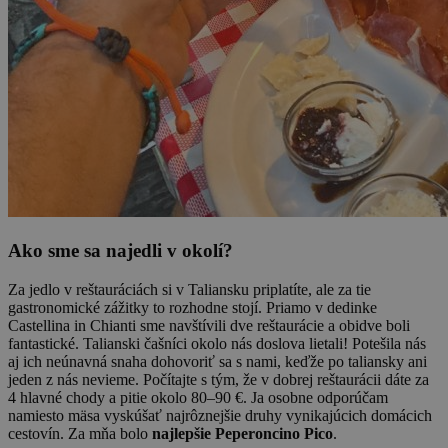
Ako sme sa najedli v okolí?
Za jedlo v reštauráciách si v Taliansku priplatíte, ale za tie
gastronomické zážitky to rozhodne stojí. Priamo v dedinke
Castellina in Chianti sme navštívili dve reštaurácie a obidve boli
fantastické. Talianski čašníci okolo nás doslova lietali! Potešila nás
aj ich neúnavná snaha dohovoriť sa s nami, keďže po taliansky ani
jeden z nás nevieme. Počítajte s tým, že v dobrej reštaurácii dáte za
4 hlavné chody a pitie okolo 80–90 €. Ja osobne odporúčam
namiesto mäsa vyskúšať najrôznejšie druhy vynikajúcich domácich
cestovín. Za mňa bolo
najlepšie Peperoncino Pico
.