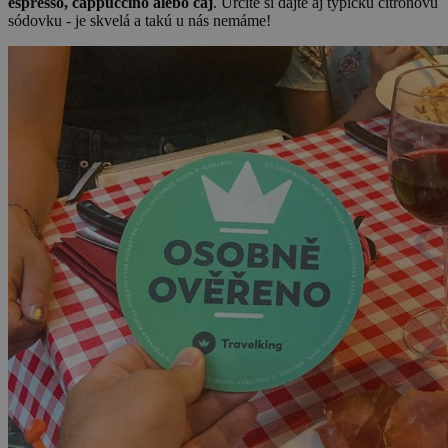
espresso, cappuccino alebo čaj
. Určite si dajte aj typickú citrónovú
sódovku - je skvelá a takú u nás nemáme!