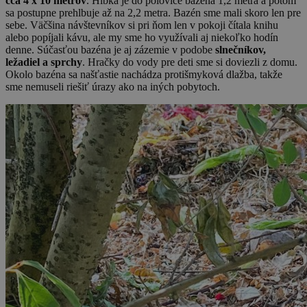
cca 4 x 10 metrov
. Hĺbka je do polovice bazéna 1,2 metra a potom
sa postupne prehlbuje až na 2,2 metra. Bazén sme mali skoro len pre
sebe. Väčšina návštevníkov si pri ňom len v pokoji čítala knihu
alebo popíjali kávu, ale my sme ho využívali aj niekoľko hodín
denne. Súčasťou bazéna je aj zázemie v podobe
slnečníkov,
ležadiel a sprchy
. Hračky do vody pre deti sme si doviezli z domu.
Okolo bazéna sa našťastie nachádza protišmyková dlažba, takže
sme nemuseli riešiť úrazy ako na iných pobytoch.