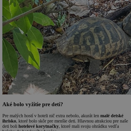
Aké bolo vyžitie pre deti?
Pre malých hostí v hoteli nič extra nebolo, akurát len
malé detské
ihrisko
, ktoré bolo skôr pre menšie deti. Hlavnou atrakciou pre naše
deti boli
hotelové korytnačky
, ktoré mali svoju ohrádku vedľa