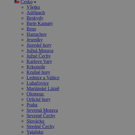
Česko
Všetko
Adršpach
Beskydy
Biele Karpaty
Brno
Harrachov
Jeseníky
Jizerské hory
Južná Morava
Južné Čechy
Karlove Vary
Krkonoše
Krušné hory
Lednice a Valtice
Luhačovice
Mariánské Lázně
Olomouc
Orlické hory
Praha
Severná Morava
Severné Čechy
Slovácko
Stredné Čechy
Valašsko