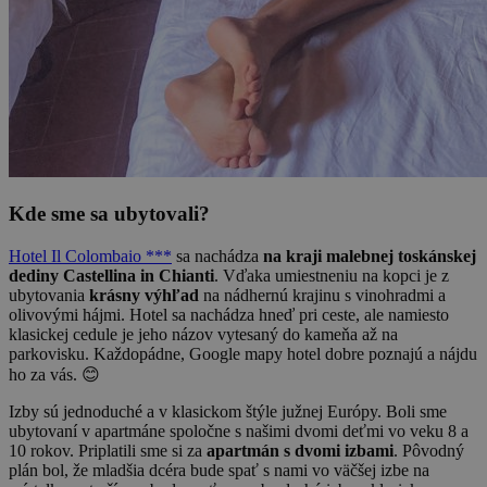
Kde sme sa ubytovali?
Hotel Il Colombaio ***
sa nachádza
na kraji malebnej toskánskej
dediny Castellina in Chianti
. Vďaka umiestneniu na kopci je z
ubytovania
krásny výhľad
na nádhernú krajinu s vinohradmi a
olivovými hájmi. Hotel sa nachádza hneď pri ceste, ale namiesto
klasickej cedule je jeho názov vytesaný do kameňa až na
parkovisku. Každopádne, Google mapy hotel dobre poznajú a nájdu
ho za vás. 😊
Izby sú jednoduché a v klasickom štýle južnej Európy. Boli sme
ubytovaní v apartmáne spoločne s našimi dvomi deťmi vo veku 8 a
10 rokov. Priplatili sme si za
apartmán s dvomi izbami
. Pôvodný
plán bol, že mladšia dcéra bude spať s nami vo väčšej izbe na