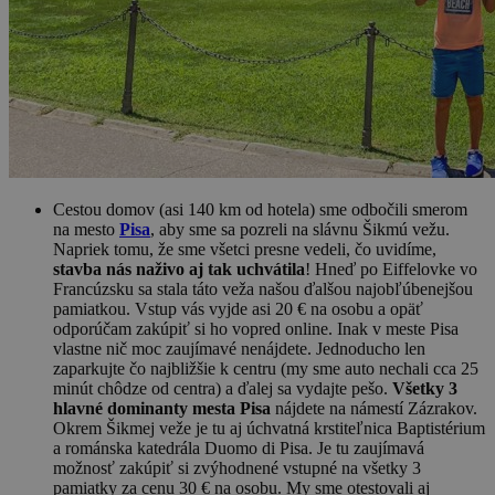
Cestou domov (asi 140 km od hotela) sme odbočili smerom
na mesto
Pisa
, aby sme sa pozreli na slávnu Šikmú vežu.
Napriek tomu, že sme všetci presne vedeli, čo uvidíme,
stavba nás naživo aj tak uchvátila
! Hneď po Eiffelovke vo
Francúzsku sa stala táto veža našou ďalšou najobľúbenejšou
pamiatkou. Vstup vás vyjde asi 20 € na osobu a opäť
odporúčam zakúpiť si ho vopred online. Inak v meste Pisa
vlastne nič moc zaujímavé nenájdete. Jednoducho len
zaparkujte čo najbližšie k centru (my sme auto nechali cca 25
minút chôdze od centra) a ďalej sa vydajte pešo.
Všetky 3
hlavné dominanty mesta Pisa
nájdete na námestí Zázrakov.
Okrem Šikmej veže je tu aj úchvatná krstiteľnica Baptistérium
a románska katedrála Duomo di Pisa. Je tu zaujímavá
možnosť zakúpiť si zvýhodnené vstupné na všetky 3
pamiatky za cenu 30 € na osobu. My sme otestovali aj