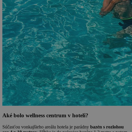
Aké bolo wellness centrum v hoteli?
Súčasťou vonkajšieho areálu hotela je parádny
bazén s rozlohou