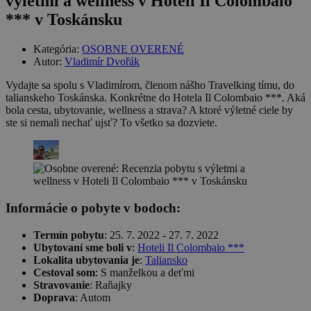
výletmi a wellness v Hoteli Il Colombaio
*** v Toskánsku
Kategória:
OSOBNE OVERENÉ
Autor:
Vladimír Dvořák
Vydajte sa spolu s Vladimírom, členom nášho Travelking tímu, do
talianskeho Toskánska. Konkrétne do Hotela Il Colombaio ***. Aká
bola cesta, ubytovanie, wellness a strava? A ktoré výletné ciele by
ste si nemali nechať ujsť? To všetko sa dozviete.
Informácie o pobyte v bodoch:
Termín pobytu
: 25. 7. 2022 - 27. 7. 2022
Ubytovaní sme boli v
:
Hoteli Il Colombaio ***
Lokalita ubytovania je
:
Taliansko
Cestoval som
: S manželkou a deťmi
Stravovanie
: Raňajky
Doprava
: Autom