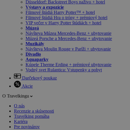
Düsseldorf: Backstreet Boys naživo + hotel
Výstavy a expozície
Filmové štúdiá Harry Potter™ + hotel
Filmové štúdiá Hra o tróny + prémiový hotel
VIP večer v Harry Potter štúdiách + hotel
Múzeá
Návšteva Múzea Mercedes-Benz + ubytovanie
Múzeá Porsche a Mercedes-Benz + ubytovanie
Muzikály
Návšteva Moulin Rouge v Paríži + ubytovanie
Divadlo
Aquaparky
Kúpele Therme Erding + prémiové ubytovanie
Vodný svet Rulantica: Vstupenky a pobyt
Darčekový poukaz
Akcie
O Travelkingu
O nás
Recenzie a skúsenosti
Travelking pomáha
Kariéra
Pre novinárov