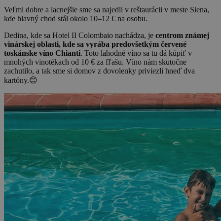
Veľmi dobre a lacnejšie sme sa najedli v reštaurácii v meste Siena,
kde hlavný chod stál okolo 10–12 € na osobu.
Dedina, kde sa Hotel II Colombaio nachádza, je
centrom známej
vinárskej oblasti, kde sa vyrába predovšetkým červené
toskánske víno Chianti
. Toto lahodné víno sa tu dá kúpiť v
mnohých vinotékach od 10 € za fľašu. Víno nám skutočne
zachutilo, a tak sme si domov z dovolenky priviezli hneď dva
kartóny.😊