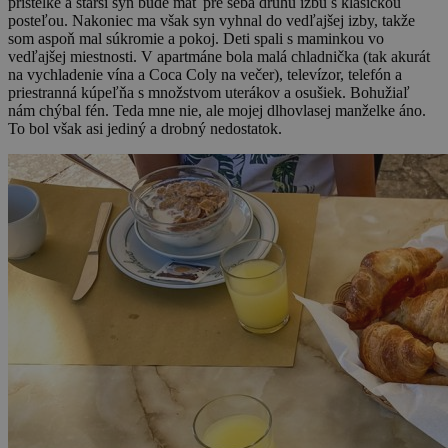
prístelke a starší syn bude mať pre seba druhú izbu s klasickou
posteľou. Nakoniec ma však syn vyhnal do vedľajšej izby, takže
som aspoň mal súkromie a pokoj. Deti spali s maminkou vo
vedľajšej miestnosti. V apartmáne bola malá chladnička (tak akurát
na vychladenie vína a Coca Coly na večer), televízor, telefón a
priestranná kúpeľňa s množstvom uterákov a osušiek. Bohužiaľ
nám chýbal fén. Teda mne nie, ale mojej dlhovlasej manželke áno.
To bol však asi jediný a drobný nedostatok.