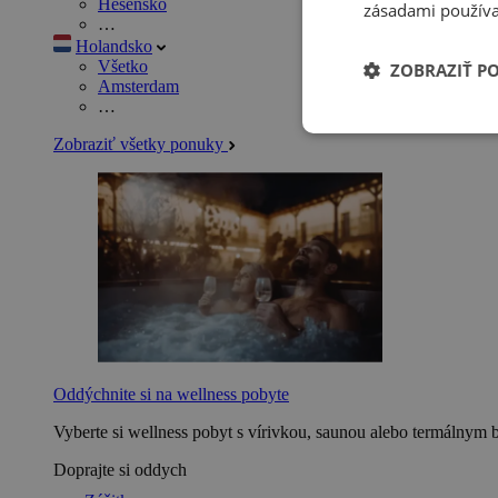
Hesensko
zásadami používa
…
Holandsko
Všetko
ZOBRAZIŤ P
Amsterdam
…
Zobraziť všetky ponuky
Oddýchnite si na wellness pobyte
Vyberte si wellness pobyt s vírivkou, saunou alebo termálnym 
Doprajte si oddych