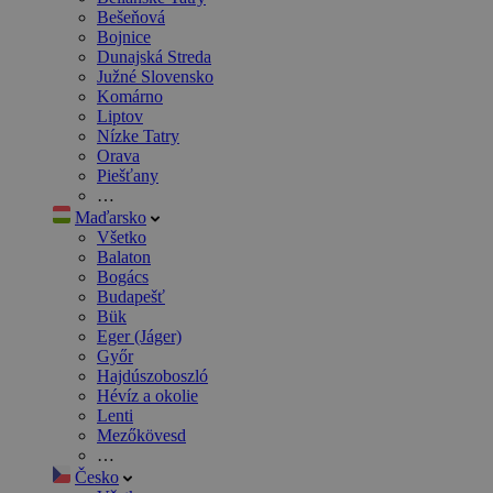
Bešeňová
Bojnice
Dunajská Streda
Južné Slovensko
Komárno
Liptov
Nízke Tatry
Orava
Piešťany
…
Maďarsko
Všetko
Balaton
Bogács
Budapešť
Bük
Eger (Jáger)
Győr
Hajdúszoboszló
Hévíz a okolie
Lenti
Mezőkövesd
…
Česko