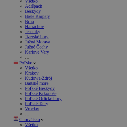
Všetko
Adršpach
Beskydy
Biele Karpaty
Brno
Harrachov
Jeseníky
Jizerské hory
Južná Morava
Južné Čechy
Karlove Vary
…
Poľsko
Všetko
Krakov
Kudowa-Zdrój
Baltské more
Poľské Beskydy
Poľské Krkonoše
Poľské Orlické hory
Poľské Tatry
Vroclav
…
Chorvátsko
Všetko