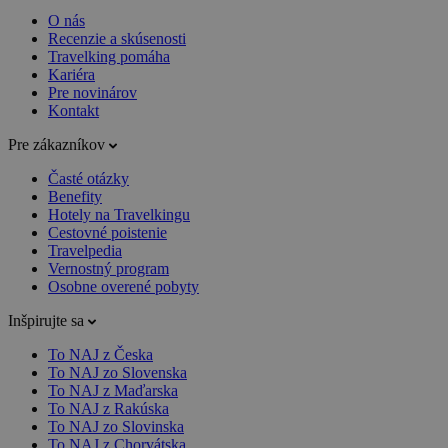
O nás
Recenzie a skúsenosti
Travelking pomáha
Kariéra
Pre novinárov
Kontakt
Pre zákazníkov
Časté otázky
Benefity
Hotely na Travelkingu
Cestovné poistenie
Travelpedia
Vernostný program
Osobne overené pobyty
Inšpirujte sa
To NAJ z Česka
To NAJ zo Slovenska
To NAJ z Maďarska
To NAJ z Rakúska
To NAJ zo Slovinska
To NAJ z Chorvátska