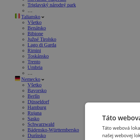
Triglavský národný park
…
Taliansko
Všetko
Benátsko
Bibione
Južné Tirolsko
Lago di Garda
Rimini
Toskánsko
Trento
Umbria
…
Nemecko
Všetko
Bavorsko
Berlín
Düsseldorf
Hamburg
Rujana
Táto webová
Sasko
Schwarzwald
Táto webová lokal
Bádensko-Württembersko
našej webovej lok
Durínsko