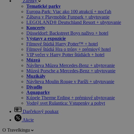
Zážitky
Tematické parky
Europa-Park: Viac ako 100 atrakcií + nocľah
Zábava v Playmobile Funpark + ubytovanie
LEGOLAND® Deutschland Resort + ubytovanie
Koncerty
Düsseldorf: Backstreet Boys naživo + hotel
Výstavy a expozície
Filmové štúdiá Harry Potter™ + hotel
Filmové štúdiá Hra o tróny + prémiový hotel
VIP večer v Harry Potter štúdiách + hotel
Múzeá
Návšteva Múzea Mercedes-Benz + ubytovanie
Múzeá Porsche a Mercedes-Benz + ubytovanie
Muzikály
Návšteva Moulin Rouge v Paríži + ubytovanie
Divadlo
Aquaparky
Kúpele Therme Erding + prémiové ubytovanie
Vodný svet Rulantica: Vstupenky a pobyt
Darčekový poukaz
Akcie
O Travelkingu