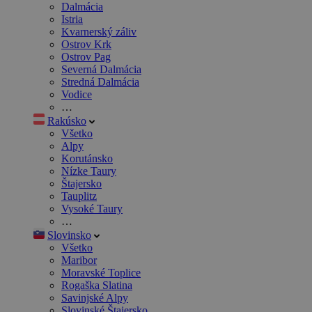
Dalmácia
Istria
Kvarnerský záliv
Ostrov Krk
Ostrov Pag
Severná Dalmácia
Stredná Dalmácia
Vodice
…
Rakúsko
Všetko
Alpy
Korutánsko
Nízke Taury
Štajersko
Tauplitz
Vysoké Taury
…
Slovinsko
Všetko
Maribor
Moravské Toplice
Rogaška Slatina
Savinjské Alpy
Slovinské Štajersko