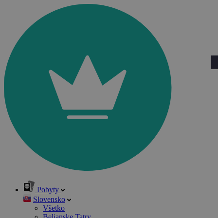
Pobyty
Slovensko
Všetko
Belianske Tatry