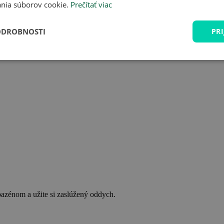
nia súborov cookie.
Prečítať viac
ODROBNOSTI
PRI
bazénom a užite si zaslúžený oddych.