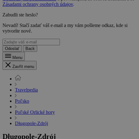
Zásadami ochrany osobných údajov
.
Zabudli ste heslo?
Nevadí! Stačí zadať váš e-mail a my vám pošleme odkaz, kde si
vytvoríte nové.
Odoslať
Back
Menu
Zavřít menu
Travelpedia
Poľsko
Poľské Orlické hory
Długopole-Zdrój
Długopole-Zdrój