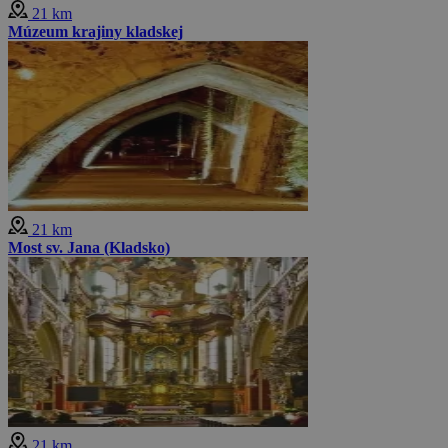
21 km
Múzeum krajiny kladskej
21 km
Most sv. Jana (Kladsko)
21 km