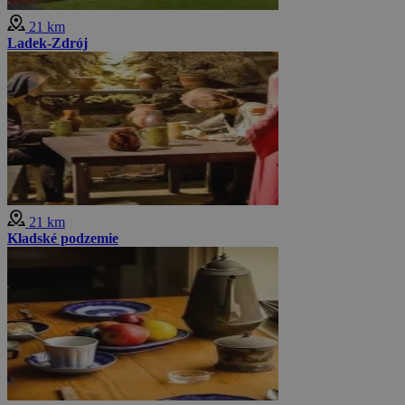
21 km
Ladek-Zdrój
21 km
Kladské podzemie