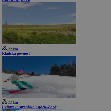
22 km
Kladská pevnosť
22 km
Lyžiarske stredisko Lądek-Zdrój