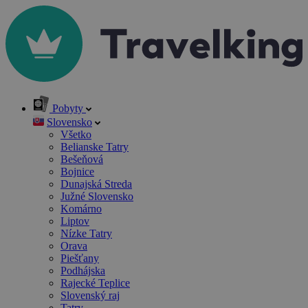
Pobyty
Slovensko
Všetko
Belianske Tatry
Bešeňová
Bojnice
Dunajská Streda
Južné Slovensko
Komárno
Liptov
Nízke Tatry
Orava
Piešťany
Podhájska
Rajecké Teplice
Slovenský raj
Tatry