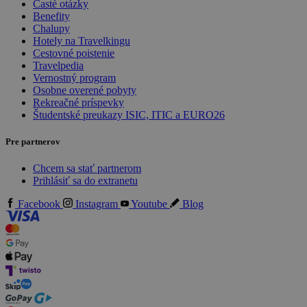
Časté otázky
Benefity
Chalupy
Hotely na Travelkingu
Cestovné poistenie
Travelpedia
Vernostný program
Osobne overené pobyty
Rekreačné príspevky
Študentské preukazy ISIC, ITIC a EURO26
Pre partnerov
Chcem sa stať partnerom
Prihlásiť sa do extranetu
Facebook
Instagram
Youtube
Blog