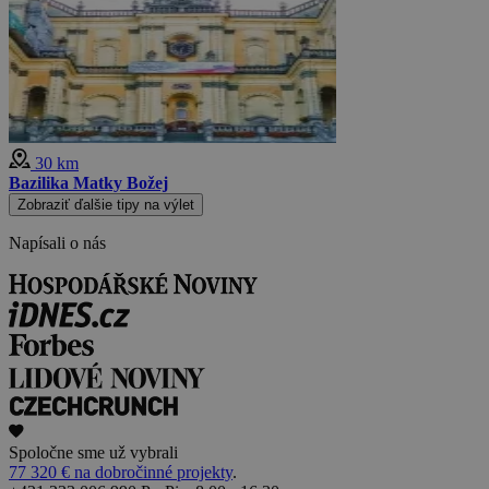
30 km
Bazilika Matky Božej
Zobraziť ďalšie tipy na výlet
Napísali o nás
Spoločne sme už vybrali
77 320 € na dobročinné projekty
.