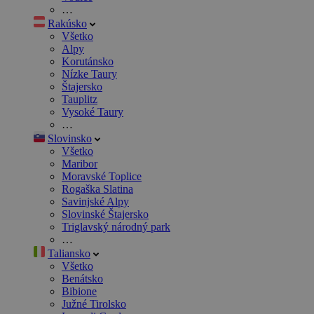
…
Rakúsko
Všetko
Alpy
Korutánsko
Nízke Taury
Štajersko
Tauplitz
Vysoké Taury
…
Slovinsko
Všetko
Maribor
Moravské Toplice
Rogaška Slatina
Savinjské Alpy
Slovinské Štajersko
Triglavský národný park
…
Taliansko
Všetko
Benátsko
Bibione
Južné Tirolsko