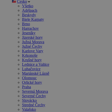
Česko
Všetko
Adršpach
Beskydy
Biele Karpaty
Brno
Harrachov
Jeseníky
Jizerské hory
Južná Morava
Južné Čechy
Karlove Vary
Krkonoše
Krušné hory
Lednice a Valtice
Luhačovice
Mariánské Lázně
Olomouc
Orlické hory
Praha
Severná Morava
Severné Čechy
Slovácko
Stredné Čechy
Valašsko