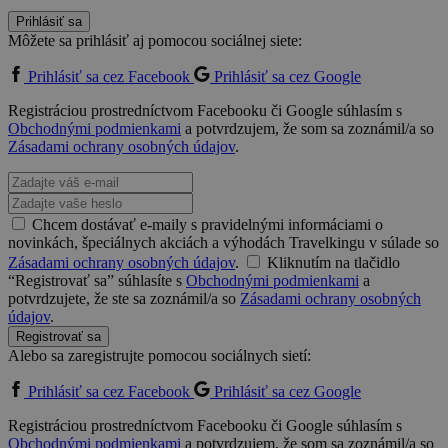
Prihlásiť sa
Môžete sa prihlásiť aj pomocou sociálnej siete:
Prihlásiť sa cez Facebook
Prihlásiť sa cez Google
Registráciou prostredníctvom Facebooku či Google súhlasím s
Obchodnými podmienkami
a potvrdzujem, že som sa zoznámil/a so
Zásadami ochrany osobných údajov
.
Chcem dostávať e-maily s pravidelnými informáciami o
novinkách, špeciálnych akciách a výhodách Travelkingu v súlade so
Zásadami ochrany osobných údajov
.
Kliknutím na tlačidlo
“Registrovať sa” súhlasíte s
Obchodnými podmienkami
a
potvrdzujete, že ste sa zoznámil/a so
Zásadami ochrany osobných
údajov
.
Registrovať sa
Alebo sa zaregistrujte pomocou sociálnych sietí:
Prihlásiť sa cez Facebook
Prihlásiť sa cez Google
Registráciou prostredníctvom Facebooku či Google súhlasím s
Obchodnými podmienkami
a potvrdzujem, že som sa zoznámil/a so