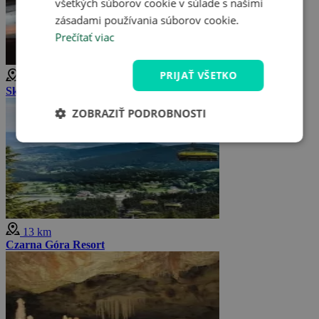
všetkých súborov cookie v súlade s našimi
zásadami používania súborov cookie.
Prečítať viac
PRIJAŤ VŠETKO
13 km
Ski resort Czarna Góra
ZOBRAZIŤ PODROBNOSTI
13 km
Czarna Góra Resort