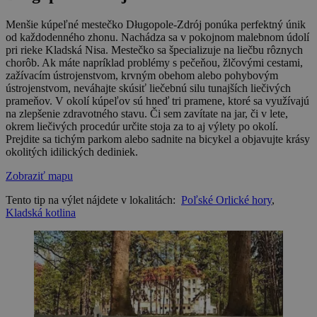
Menšie kúpeľné mestečko Długopole-Zdrój ponúka perfektný únik
od každodenného zhonu. Nachádza sa v pokojnom malebnom údolí
pri rieke Kladská Nisa. Mestečko sa špecializuje na liečbu rôznych
chorôb. Ak máte napríklad problémy s pečeňou, žlčovými cestami,
zažívacím ústrojenstvom, krvným obehom alebo pohybovým
ústrojenstvom, neváhajte skúsiť liečebnú silu tunajších liečivých
prameňov. V okolí kúpeľov sú hneď tri pramene, ktoré sa využívajú
na zlepšenie zdravotného stavu. Či sem zavítate na jar, či v lete,
okrem liečivých procedúr určite stoja za to aj výlety po okolí.
Prejdite sa tichým parkom alebo sadnite na bicykel a objavujte krásy
okolitých idilických dediniek.
Zobraziť mapu
Tento tip na výlet nájdete v lokalitách:
Poľské Orlické hory
,
Kladská kotlina