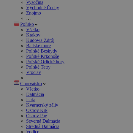
Vysočina
Východné Čechy
Znojmo
…
Poľsko
Všetko
Krakov
Kudowa-Zdrój
Baltské more
Poľské Beskydy
Poľské Krkonoše
Poľské Orlické hory
Poľské Tatry
Vroclav
…
Chorvátsko
Všetko
Dalmácia
Istria
Kvarnerský záliv
Ostrov Krk
Ostrov Pag
Severná Dalmácia
Stredná Dalmácia
Vodice