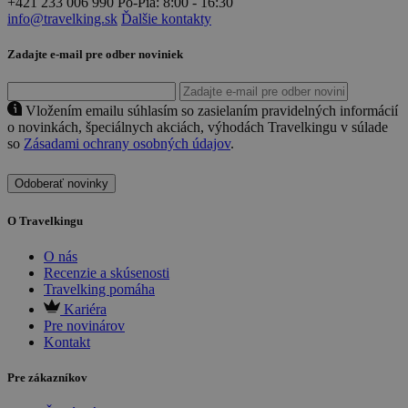
+421 233 006 990
Po-Pia: 8:00 - 16:30
info@travelking.sk
Ďalšie kontakty
Zadajte e-mail pre odber noviniek
Vložením emailu súhlasím so zasielaním pravidelných informácií
o novinkách, špeciálnych akciách, výhodách Travelkingu v súlade
so
Zásadami ochrany osobných údajov
.
Odoberať novinky
O Travelkingu
O nás
Recenzie a skúsenosti
Travelking pomáha
Kariéra
Pre novinárov
Kontakt
Pre zákazníkov