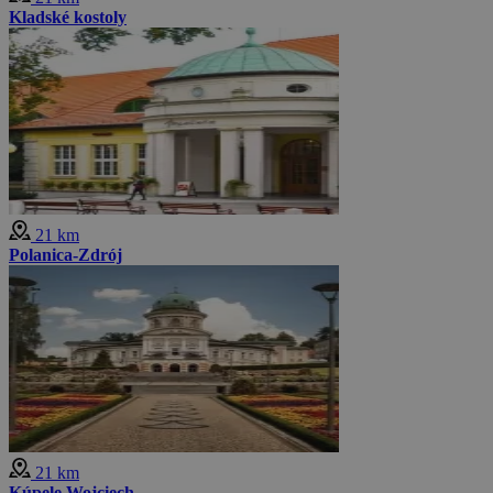
Kladské kostoly
21 km
Polanica-Zdrój
21 km
Kúpele Wojciech