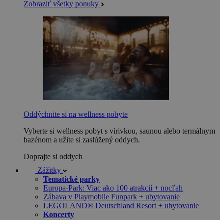
Zobraziť všetky ponuky
Oddýchnite si na wellness pobyte
Vyberte si wellness pobyt s vírivkou, saunou alebo termálnym
bazénom a užite si zaslúžený oddych.
Doprajte si oddych
Zážitky
Tematické parky
Europa-Park: Viac ako 100 atrakcií + nocľah
Zábava v Playmobile Funpark + ubytovanie
LEGOLAND® Deutschland Resort + ubytovanie
Koncerty