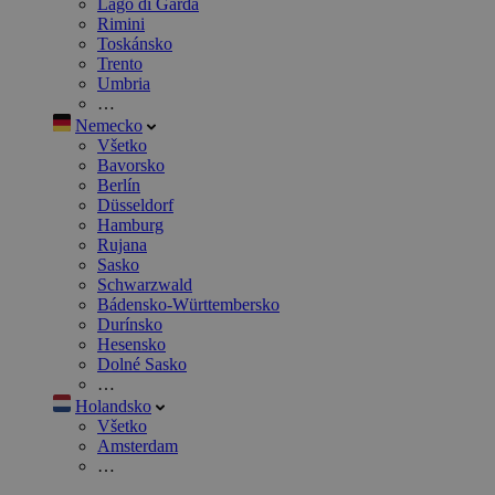
Lago di Garda
Rimini
Toskánsko
Trento
Umbria
…
Nemecko
Všetko
Bavorsko
Berlín
Düsseldorf
Hamburg
Rujana
Sasko
Schwarzwald
Bádensko-Württembersko
Durínsko
Hesensko
Dolné Sasko
…
Holandsko
Všetko
Amsterdam
…