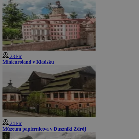
23 km
Minieuroland v Kladsku
24 km
Múzeum papiernictva v Duszniki Zdrój