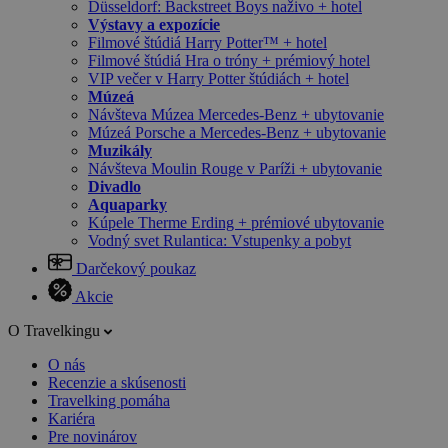
Düsseldorf: Backstreet Boys naživo + hotel
Výstavy a expozície
Filmové štúdiá Harry Potter™ + hotel
Filmové štúdiá Hra o tróny + prémiový hotel
VIP večer v Harry Potter štúdiách + hotel
Múzeá
Návšteva Múzea Mercedes-Benz + ubytovanie
Múzeá Porsche a Mercedes-Benz + ubytovanie
Muzikály
Návšteva Moulin Rouge v Paríži + ubytovanie
Divadlo
Aquaparky
Kúpele Therme Erding + prémiové ubytovanie
Vodný svet Rulantica: Vstupenky a pobyt
Darčekový poukaz
Akcie
O Travelkingu
O nás
Recenzie a skúsenosti
Travelking pomáha
Kariéra
Pre novinárov