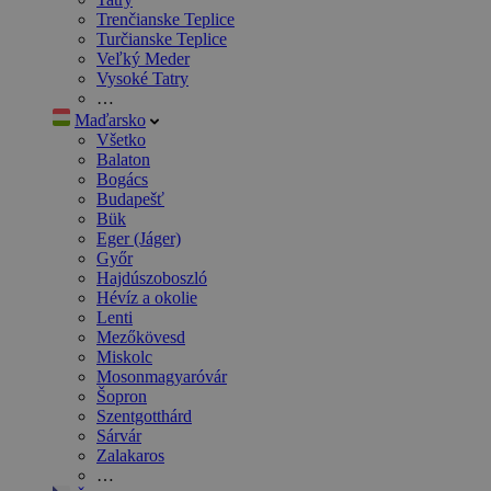
Trenčianske Teplice
Turčianske Teplice
Veľký Meder
Vysoké Tatry
…
Maďarsko
Všetko
Balaton
Bogács
Budapešť
Bük
Eger (Jáger)
Győr
Hajdúszoboszló
Hévíz a okolie
Lenti
Mezőkövesd
Miskolc
Mosonmagyaróvár
Šopron
Szentgotthárd
Sárvár
Zalakaros
…