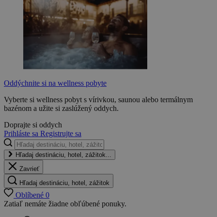
Oddýchnite si na wellness pobyte
Vyberte si wellness pobyt s vírivkou, saunou alebo termálnym
bazénom a užite si zaslúžený oddych.
Doprajte si oddych
Prihláste sa
Registrujte sa
Hľadaj destináciu, hotel, zážitok...
Zavrieť
Hľadaj destináciu, hotel, zážitok
Oblíbené
0
Zatiaľ nemáte žiadne obľúbené ponuky.