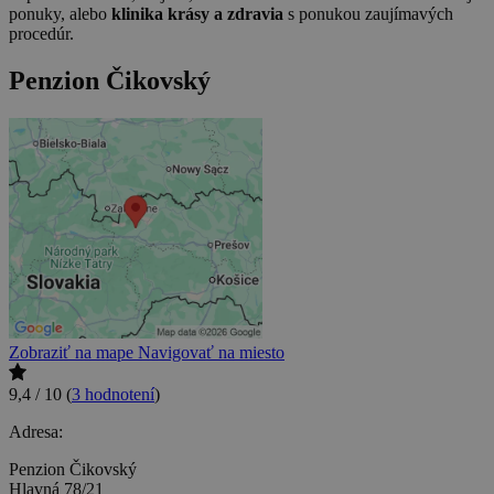
ponuky, alebo
klinika krásy a zdravia
s ponukou zaujímavých
procedúr.
Penzion Čikovský
Zobraziť na mape
Navigovať na miesto
9,4 / 10
(
3 hodnotení
)
Adresa:
Penzion Čikovský
Hlavná 78/21