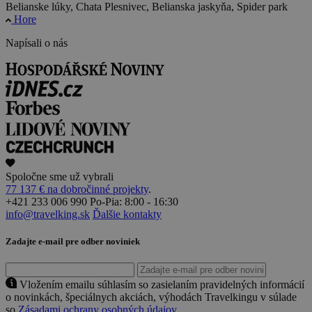
Belianske lúky, Chata Plesnivec, Belianska jaskyňa, Spider park
Hore
Napísali o nás
Spoločne sme už vybrali
77 137 € na dobročinné projekty
.
+421 233 006 990
Po-Pia: 8:00 - 16:30
info@travelking.sk
Ďalšie kontakty
Zadajte e-mail pre odber noviniek
Vložením emailu súhlasím so zasielaním pravidelných informácií
o novinkách, špeciálnych akciách, výhodách Travelkingu v súlade
so
Zásadami ochrany osobných údajov
.