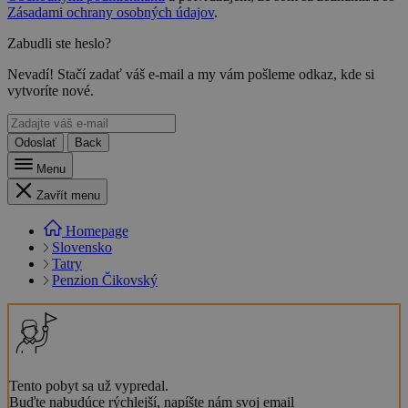
Zásadami ochrany osobných údajov
.
Zabudli ste heslo?
Nevadí! Stačí zadať váš e-mail a my vám pošleme odkaz, kde si
vytvoríte nové.
Odoslať
Back
Menu
Zavřít menu
Homepage
Slovensko
Tatry
Penzion Čikovský
Tento pobyt sa už vypredal.
Buďte nabudúce rýchlejší, napíšte nám svoj email