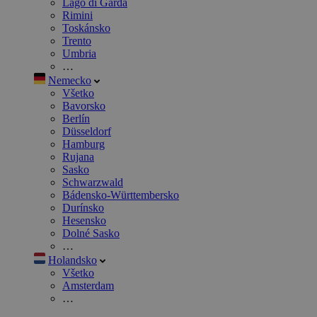
Lago di Garda
Rimini
Toskánsko
Trento
Umbria
…
Nemecko
Všetko
Bavorsko
Berlín
Düsseldorf
Hamburg
Rujana
Sasko
Schwarzwald
Bádensko-Württembersko
Durínsko
Hesensko
Dolné Sasko
…
Holandsko
Všetko
Amsterdam
…