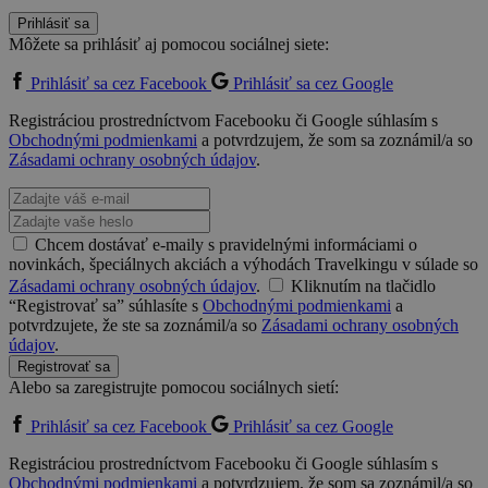
Prihlásiť sa
Môžete sa prihlásiť aj pomocou sociálnej siete:
Prihlásiť sa cez Facebook
Prihlásiť sa cez Google
Registráciou prostredníctvom Facebooku či Google súhlasím s
Obchodnými podmienkami
a potvrdzujem, že som sa zoznámil/a so
Zásadami ochrany osobných údajov
.
Chcem dostávať e-maily s pravidelnými informáciami o
novinkách, špeciálnych akciách a výhodách Travelkingu v súlade so
Zásadami ochrany osobných údajov
.
Kliknutím na tlačidlo
“Registrovať sa” súhlasíte s
Obchodnými podmienkami
a
potvrdzujete, že ste sa zoznámil/a so
Zásadami ochrany osobných
údajov
.
Registrovať sa
Alebo sa zaregistrujte pomocou sociálnych sietí:
Prihlásiť sa cez Facebook
Prihlásiť sa cez Google
Registráciou prostredníctvom Facebooku či Google súhlasím s
Obchodnými podmienkami
a potvrdzujem, že som sa zoznámil/a so