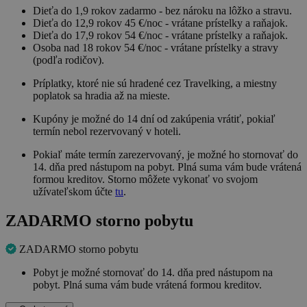
Dieťa do 1,9 rokov zadarmo - bez nároku na lôžko a stravu.
Dieťa do 12,9 rokov 45 €/noc - vrátane prístelky a raňajok.
Dieťa do 17,9 rokov 54 €/noc - vrátane prístelky a raňajok.
Osoba nad 18 rokov 54 €/noc - vrátane prístelky a stravy
(podľa rodičov).
Príplatky, ktoré nie sú hradené cez Travelking, a miestny
poplatok sa hradia až na mieste.
Kupóny je možné do 14 dní od zakúpenia vrátiť, pokiaľ
termín nebol rezervovaný v hoteli.
Pokiaľ máte termín zarezervovaný, je možné ho stornovať do
14. dňa pred nástupom na pobyt. Plná suma vám bude vrátená
formou kreditov. Storno môžete vykonať vo svojom
užívateľskom účte
tu
.
ZADARMO storno pobytu
ZADARMO storno pobytu
Pobyt je možné stornovať do 14. dňa pred nástupom na
pobyt. Plná suma vám bude vrátená formou kreditov.