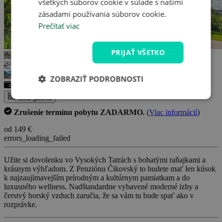
všetkých súborov cookie v súlade s našimi
zásadami používania súborov cookie.
Prečítať viac
PRIJAŤ VŠETKO
ZOBRAZIŤ PODROBNOSTI
Rekreačný príspevok
Celá galéria
Zrušenie termínu pobytu ZADARMO.
(
Viac informácií
)
od 149 €
errors_loading_failed
Užite si dovolenku vo Vysokých Tatrách s bohatými raňajkami a
krásnym výhľadom. Z Penziónu Čikovský to budete mať len kúsok
k najzaujímavejším prírodným a kultúrnym pamiatkam a do
luxusného wellness. Nadštandardne vybavené moderné izby a
čerstvý horský vzduch zaručia, že sa vám tu bude spať ako v
rozprávke.