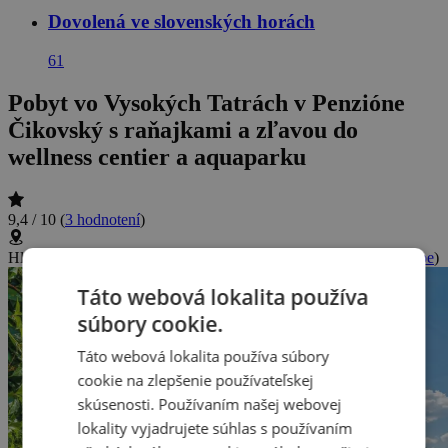
Dovolená ve slovenských horách
61
Pobyt vo Vysokých Tatrách v Penzióne
Čikovský s raňajkami a zľavou do
wellness centier a aquaparku
9,4 / 10
(
3 hodnotení
)
Hlavná 78/21, Stará Lesná, Slovenská republika
(
Zobraziť na mape
)
Táto webová lokalita používa
súbory cookie.
Táto webová lokalita používa súbory
cookie na zlepšenie používateľskej
skúsenosti. Používaním našej webovej
lokality vyjadrujete súhlas s používaním