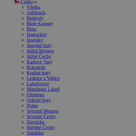
Česko
Všetko
Adršpach
Beskydy
Biele Karpaty
Brno
Harrachov
Jeseníky
Jizerské hory
Južná Morava
Južné Čechy
Karlove Vary
Krkonoše
Krušné hory
Lednice a Valtice
Luhačovice
Mariánské Lázně
Olomouc
Orlické hory
Praha
Severná Morava
Severné Čechy
Slovácko
Stredné Čechy
Valašsko