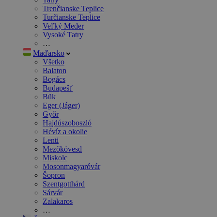
Trenčianske Teplice
Turčianske Teplice
Veľký Meder
Vysoké Tatry
…
Maďarsko
Všetko
Balaton
Bogács
Budapešť
Bük
Eger (Jáger)
Győr
Hajdúszoboszló
Hévíz a okolie
Lenti
Mezőkövesd
Miskolc
Mosonmagyaróvár
Šopron
Szentgotthárd
Sárvár
Zalakaros
…