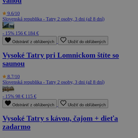
vaňou
9.6/10
Slovenská republika - Tatry
2 osoby, 3 dni (až 8 dní)
- 15%
156 €
184 €
Odstrániť z obľúbených
Uložiť do obľúbených
Vysoké Tatry pri Lomnickom štíte so
saunou
8.7/10
Slovenská republika - Tatry
2 osoby, 3 dni (až 8 dní)
- 15%
98 €
115 €
Odstrániť z obľúbených
Uložiť do obľúbených
Vysoké Tatry s kávou, čajom + dieťa
zadarmo