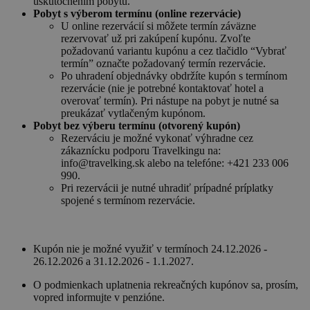
uskutočnením pobytu.
Pobyt s výberom termínu (online rezervácie)
U online rezervácií si môžete termín záväzne
rezervovať už pri zakúpení kupónu. Zvoľte
požadovanú variantu kupónu a cez tlačidlo “Vybrať
termín” označte požadovaný termín rezervácie.
Po uhradení objednávky obdržíte kupón s termínom
rezervácie (nie je potrebné kontaktovať hotel a
overovať termín). Pri nástupe na pobyt je nutné sa
preukázať vytlačeným kupónom.
Pobyt bez výberu termínu (otvorený kupón)
Rezerváciu je možné vykonať výhradne cez
zákaznícku podporu Travelkingu na:
info@travelking.sk alebo na telefóne: +421 233 006
990.
Pri rezervácii je nutné uhradiť prípadné príplatky
spojené s termínom rezervácie.
Kupón nie je možné využiť v termínoch 24.12.2026 -
26.12.2026 a 31.12.2026 - 1.1.2027.
O podmienkach uplatnenia rekreačných kupónov sa, prosím,
vopred informujte v penzióne.