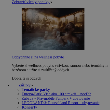
Zobraziť všetky ponuky
Oddýchnite si na wellness pobyte
Vyberte si wellness pobyt s vírivkou, saunou alebo termálnym
bazénom a užite si zaslúžený oddych.
Doprajte si oddych
Zážitky
Tematické parky
Europa-Park: Viac ako 100 atrakcií + nocľah
Zábava v Playmobile Funpark + ubytovanie
LEGOLAND® Deutschland Resort + ubytovanie
Koncerty