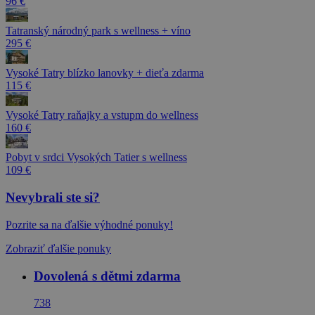
96 €
Tatranský národný park s wellness + víno
295 €
Vysoké Tatry blízko lanovky + dieťa zdarma
115 €
Vysoké Tatry raňajky a vstupm do wellness
160 €
Pobyt v srdci Vysokých Tatier s wellness
109 €
Nevybrali ste si?
Pozrite sa na ďalšie výhodné ponuky!
Zobraziť ďalšie ponuky
Dovolená s dětmi zdarma
738