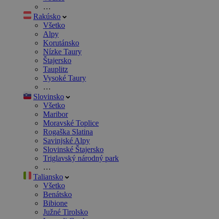
…
Rakúsko
Všetko
Alpy
Korutánsko
Nízke Taury
Štajersko
Tauplitz
Vysoké Taury
…
Slovinsko
Všetko
Maribor
Moravské Toplice
Rogaška Slatina
Savinjské Alpy
Slovinské Štajersko
Triglavský národný park
…
Taliansko
Všetko
Benátsko
Bibione
Južné Tirolsko