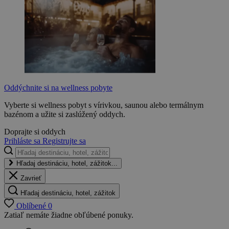
Oddýchnite si na wellness pobyte
Vyberte si wellness pobyt s vírivkou, saunou alebo termálnym
bazénom a užite si zaslúžený oddych.
Doprajte si oddych
Prihláste sa
Registrujte sa
Hľadaj destináciu, hotel, zážitok...
Zavrieť
Hľadaj destináciu, hotel, zážitok
Oblíbené
0
Zatiaľ nemáte žiadne obľúbené ponuky.