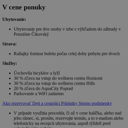
V cene ponuky
Ubytovanie:
Ubytovanie pre dve osoby v izbe s výhľadom do záhrady v
Penzióne Čikovský
Strava:
Raňajky formou bufetu počas celej doby pobytu pre dvoch
Služby:
Úschovňa bicyklov a lyží
30 % zľava na vstup do wellness centra Horizont
30 % zľava na vstup do wellness centra Hills
20 % zľava do AquaCity Poprad
Parkovanie a WiFi zadarmo
Ako rezervovať
Deti a cestujúci
Príplatky
Storno podmienky
V prípade využitia procedúr, či už v cene balíčka, alebo nad
jeho rámec, si, prosím, rezervujte termín, a to e-mailom alebo
telefonicky na recepcii ubytovania, aspoň týždeň pred