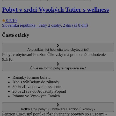
Pobyt v srdci Vysokých Tatier s wellness
9.5/10
Slovenská republika - Tatry
2 osoby, 2 dni (až 8 dní)
Časté otázky
Ako zákazníci hodnotia toto ubytovanie?
Pobyt v ubytovaní Penzion Čikovský má priemerné hodnotenie
9.3/10.
Čo je na tomto pobyte najlákavejšie?
Raňajky formou bufetu
Izba s výhľadom do záhrady
30 % zľava do wellness centra
20 % zľava do AquaCity Poprad
Priamo vo Vysokých Tatrách
Koľko stojí pobyt v ubytovaní Penzion Čikovský?
Penzion Čikovský ponúka rôzné varianty pobytov so službami -