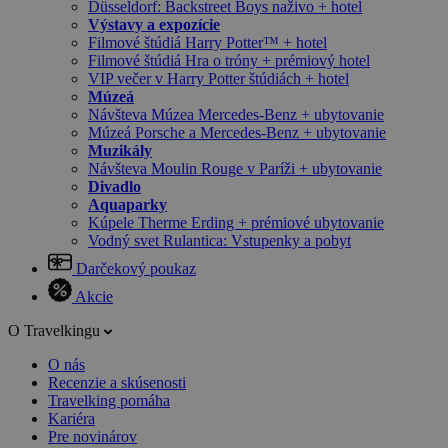
Düsseldorf: Backstreet Boys naživo + hotel
Výstavy a expozície
Filmové štúdiá Harry Potter™ + hotel
Filmové štúdiá Hra o tróny + prémiový hotel
VIP večer v Harry Potter štúdiách + hotel
Múzeá
Návšteva Múzea Mercedes-Benz + ubytovanie
Múzeá Porsche a Mercedes-Benz + ubytovanie
Muzikály
Návšteva Moulin Rouge v Paríži + ubytovanie
Divadlo
Aquaparky
Kúpele Therme Erding + prémiové ubytovanie
Vodný svet Rulantica: Vstupenky a pobyt
Darčekový poukaz
Akcie
O Travelkingu
O nás
Recenzie a skúsenosti
Travelking pomáha
Kariéra
Pre novinárov