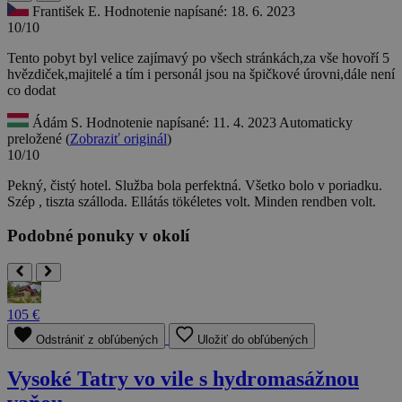
František E.
Hodnotenie napísané: 18. 6. 2023
10/10
Tento pobyt byl velice zajímavý po všech stránkách,za vše hovoří 5
hvězdiček,majitelé a tím i personál jsou na špičkové úrovni,dále není
co dodat
Ádám S.
Hodnotenie napísané: 11. 4. 2023
Automaticky
preložené (
Zobraziť originál
)
10/10
Pekný, čistý hotel. Služba bola perfektná. Všetko bolo v poriadku.
Szép , tiszta szálloda. Ellátás tökéletes volt. Minden rendben volt.
Podobné ponuky v okolí
105 €
Odstrániť z obľúbených
Uložiť do obľúbených
Vysoké Tatry vo vile s hydromasážnou