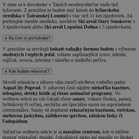
V zime sa k dovolenke v Tatrách neodmysliteľne viaže tiež
lyžovanie. Z penziónu to budete mať kúsok do
lyžiarskeho
strediska v Tatranskej Lomnici
s viac než 11 km zjazdoviek. Ak
preferujete menšie stredisko, navštívte
Ski areál Starý Smokovec
s
3 zjazdovkami alebo
Ski areál Lopušná Dolina
s 5 zjazdovkami.
Na čom si pochutnáte?
V penzióne sa servírujú
bohaté raňajky formou bufetu
s výberom
studených i teplých jedál
, vrátane najrôznejších syrov, údenín,
vajíčok, ovocia, zeleniny i slaného a sladkého pečiva.
Kde budete relaxovať?
Skvelú relaxáciu a zábavu vám zaručí návšteva vodného parku
AquaCity Poprad
. V zábavnej časti nájdete
niekoľko bazénov,
tobogány, detský kútik aj rôzne animačné programy
. Vo
wellness sekcii na vás čakajú rôzne
sauny
, vrátane fínskej, parnej,
bylinkovej či soľnej, nechýba ani špeciálna sauna na usporiadanie
ceremoniálov. Sauny sú doplnené
relaxačným bazénom, vírivkou,
snehovou jaskyňou, zážitkovou sprchou, zátokou lásky či
ľadopádom
.
Súčasťou wellness sekcie je aj
masážne centrum
, kde si môžete
dopriať relaxačné, thajské, čokoládové alebo iné masáže zo širokej