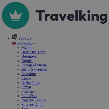
Pobyty
Slovensko
Všetko
Belianske Tatry
Bešeňová
Bojnice
Dunajská Streda
Južné Slovensko
Komárno
Liptov
Nízke Tatry
Orava
Piešťany
Podhájska
Rajecké Teplice
Slovenský raj
Tatry