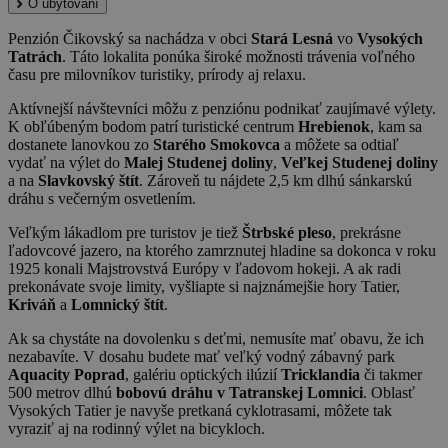
O ubytovaní
Penzión Čikovský sa nachádza v obci
Stará Lesná
vo
Vysokých
Tatrách
. Táto lokalita ponúka široké možnosti trávenia voľného
času pre milovníkov turistiky, prírody aj relaxu.
Aktívnejší návštevníci môžu z penziónu podnikať zaujímavé výlety.
K obľúbeným bodom patrí turistické centrum
Hrebienok
, kam sa
dostanete lanovkou zo
Starého Smokovca
a môžete sa odtiaľ
vydať na výlet do
Malej Studenej doliny
,
Veľkej Studenej doliny
a na
Slavkovský štít
. Zároveň tu nájdete 2,5 km dlhú sánkarskú
dráhu s večerným osvetlením.
Veľkým lákadlom pre turistov je tiež
Štrbské pleso
, prekrásne
ľadovcové jazero, na ktorého zamrznutej hladine sa dokonca v roku
1925 konali Majstrovstvá Európy v ľadovom hokeji. A ak radi
prekonávate svoje limity, vyšliapte si najznámejšie hory Tatier,
Kriváň
a
Lomnický štít
.
Ak sa chystáte na dovolenku s deťmi, nemusíte mať obavu, že ich
nezabavíte. V dosahu budete mať veľký vodný zábavný park
Aquacity Poprad
, galériu optických ilúzií
Tricklandia
či takmer
500 metrov dlhú
bobovú dráhu v Tatranskej Lomnici
. Oblasť
Vysokých Tatier je navyše pretkaná cyklotrasami, môžete tak
vyraziť aj na rodinný výlet na bicykloch.