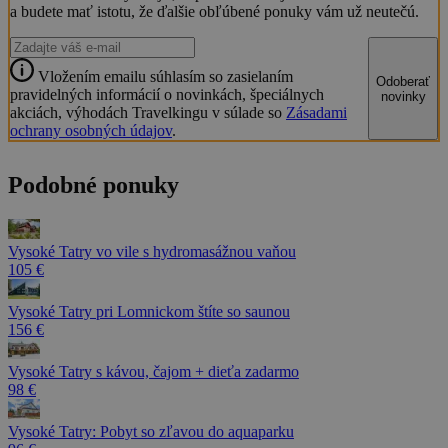
a budete mať istotu, že ďalšie obľúbené ponuky vám už neutečú.
Vložením emailu súhlasím so zasielaním
Odoberať
pravidelných informácií o novinkách, špeciálnych
novinky
akciách, výhodách Travelkingu v súlade so
Zásadami
ochrany osobných údajov
.
Podobné ponuky
Vysoké Tatry vo vile s hydromasážnou vaňou
105 €
Vysoké Tatry pri Lomnickom štíte so saunou
156 €
Vysoké Tatry s kávou, čajom + dieťa zadarmo
98 €
Vysoké Tatry: Pobyt so zľavou do aquaparku