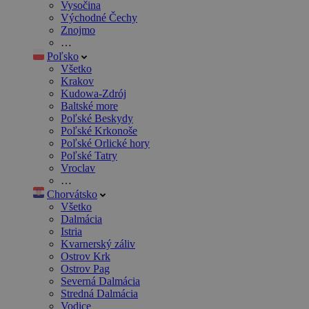
Vysočina
Východné Čechy
Znojmo
…
Poľsko
Všetko
Krakov
Kudowa-Zdrój
Baltské more
Poľské Beskydy
Poľské Krkonoše
Poľské Orlické hory
Poľské Tatry
Vroclav
…
Chorvátsko
Všetko
Dalmácia
Istria
Kvarnerský záliv
Ostrov Krk
Ostrov Pag
Severná Dalmácia
Stredná Dalmácia
Vodice