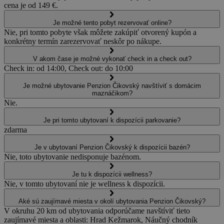
cena je od 149 €.
Je možné tento pobyt rezervovať online?
Nie, pri tomto pobyte však môžete zakúpiť otvorený kupón a
konkrétny termín zarezervovať neskôr po nákupe.
V akom čase je možné vykonať check in a check out?
Check in: od 14:00, Check out: do 10:00
Je možné ubytovanie Penzion Čikovský navštíviť s domácim
maznáčikom?
Nie.
Je pri tomto ubytovaní k dispozícii parkovanie?
zdarma
Je v ubytovaní Penzion Čikovský k dispozícii bazén?
Nie, toto ubytovanie nedisponuje bazénom.
Je tu k dispozícii wellness?
Nie, v tomto ubytovaní nie je wellness k dispozícii.
Aké sú zaujímavé miesta v okolí ubytovania Penzion Čikovský?
V okruhu 20 km od ubytovania odporúčame navštíviť tieto
zaujímavé miesta a oblasti: Hrad Kežmarok, Náučný chodník