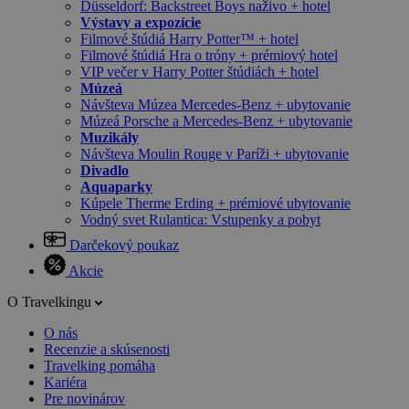
Düsseldorf: Backstreet Boys naživo + hotel
Výstavy a expozície
Filmové štúdiá Harry Potter™ + hotel
Filmové štúdiá Hra o tróny + prémiový hotel
VIP večer v Harry Potter štúdiách + hotel
Múzeá
Návšteva Múzea Mercedes-Benz + ubytovanie
Múzeá Porsche a Mercedes-Benz + ubytovanie
Muzikály
Návšteva Moulin Rouge v Paríži + ubytovanie
Divadlo
Aquaparky
Kúpele Therme Erding + prémiové ubytovanie
Vodný svet Rulantica: Vstupenky a pobyt
Darčekový poukaz
Akcie
O Travelkingu
O nás
Recenzie a skúsenosti
Travelking pomáha
Kariéra
Pre novinárov