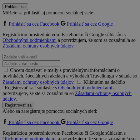
Prihlásiť sa
Môžete sa prihlásiť aj pomocou sociálnej siete:
Prihlásiť sa cez Facebook
Prihlásiť sa cez Google
Registráciou prostredníctvom Facebooku či Google súhlasím s
Obchodnými podmienkami
a potvrdzujem, že som sa zoznámil/a so
Zásadami ochrany osobných údajov
.
Chcem dostávať e-maily s pravidelnými informáciami o
novinkách, špeciálnych akciách a výhodách Travelkingu v súlade so
Zásadami ochrany osobných údajov
.
Kliknutím na tlačidlo
“Registrovať sa” súhlasíte s
Obchodnými podmienkami
a
potvrdzujete, že ste sa zoznámil/a so
Zásadami ochrany osobných
údajov
.
Registrovať sa
Alebo sa zaregistrujte pomocou sociálnych sietí:
Prihlásiť sa cez Facebook
Prihlásiť sa cez Google
Registráciou prostredníctvom Facebooku či Google súhlasím s
Obchodnými podmienkami
a potvrdzujem, že som sa zoznámil/a so