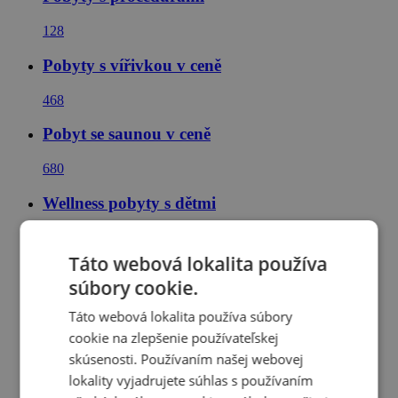
128
Pobyty s vířivkou v ceně
468
Pobyt se saunou v ceně
680
Wellness pobyty s dětmi
492
Táto webová lokalita používa
Pobyt s neomezeným wellness
súbory cookie.
390
Táto webová lokalita používa súbory
cookie na zlepšenie používateľskej
Pobyty a dovolená v maďarských lázních
skúsenosti. Používaním našej webovej
97
lokality vyjadrujete súhlas s používaním