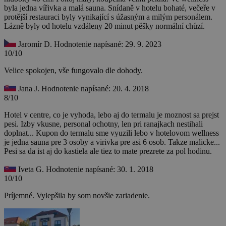
byla jedna vířivka a malá sauna. Snídaně v hotelu bohaté, večeře v
protější restauraci byly vynikající s úžasným a milým personálem.
Lázně byly od hotelu vzdáleny 20 minut pěšky normální chůzí.
Jaromír D.
Hodnotenie napísané: 29. 9. 2023
10/10
Velice spokojen, vše fungovalo dle dohody.
Jana J.
Hodnotenie napísané: 20. 4. 2018
8/10
Hotel v centre, co je vyhoda, lebo aj do termalu je moznost sa prejst
pesi. Izby vkusne, personal ochotny, len pri ranajkach nestihali
doplnat... Kupon do termalu sme vyuzili lebo v hotelovom wellness
je jedna sauna pre 3 osoby a virivka pre asi 6 osob. Takze malicke...
Pesi sa da ist aj do kastiela ale tiez to mate prezrete za pol hodinu.
Iveta G.
Hodnotenie napísané: 30. 1. 2018
10/10
Príjemné. Vylepšila by som novšie zariadenie.