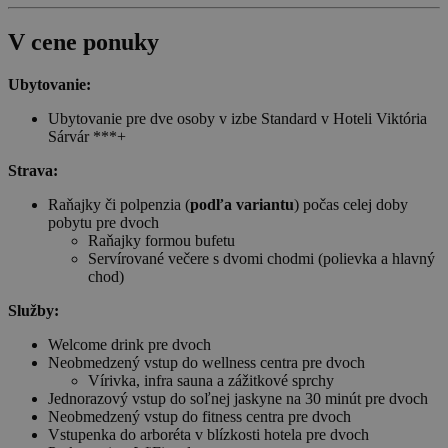
V cene ponuky
Ubytovanie:
Ubytovanie pre dve osoby v izbe Standard v Hoteli Viktória
Sárvár ***+
Strava:
Raňajky či polpenzia (
podľa variantu
) počas celej doby
pobytu pre dvoch
Raňajky formou bufetu
Servírované večere s dvomi chodmi (polievka a hlavný
chod)
Služby:
Welcome drink pre dvoch
Neobmedzený vstup do wellness centra pre dvoch
Vírivka, infra sauna a zážitkové sprchy
Jednorazový vstup do soľnej jaskyne na 30 minút pre dvoch
Neobmedzený vstup do fitness centra pre dvoch
Vstupenka do arboréta v blízkosti hotela pre dvoch