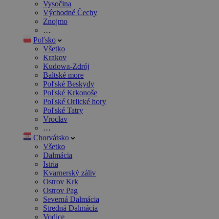
Vysočina
Východné Čechy
Znojmo
…
Poľsko
Všetko
Krakov
Kudowa-Zdrój
Baltské more
Poľské Beskydy
Poľské Krkonoše
Poľské Orlické hory
Poľské Tatry
Vroclav
…
Chorvátsko
Všetko
Dalmácia
Istria
Kvarnerský záliv
Ostrov Krk
Ostrov Pag
Severná Dalmácia
Stredná Dalmácia
Vodice