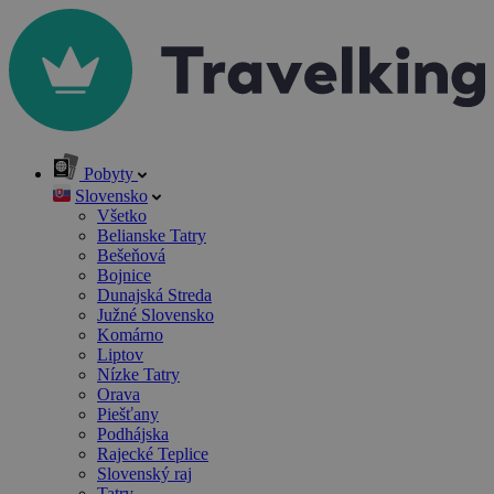
Pobyty
Slovensko
Všetko
Belianske Tatry
Bešeňová
Bojnice
Dunajská Streda
Južné Slovensko
Komárno
Liptov
Nízke Tatry
Orava
Piešťany
Podhájska
Rajecké Teplice
Slovenský raj
Tatry