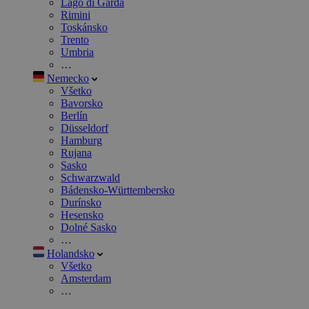
Lago di Garda
Rimini
Toskánsko
Trento
Umbria
…
Nemecko
Všetko
Bavorsko
Berlín
Düsseldorf
Hamburg
Rujana
Sasko
Schwarzwald
Bádensko-Württembersko
Durínsko
Hesensko
Dolné Sasko
…
Holandsko
Všetko
Amsterdam
…