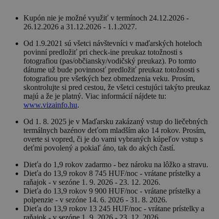
Kupón nie je možné využiť v termínoch 24.12.2026 -
26.12.2026 a 31.12.2026 - 1.1.2027.
Od 1.9.2021 sú všetci návštevníci v maďarských hoteloch
povinní predložiť pri check-ine preukaz totožnosti s
fotografiou (pas/občiansky/vodičský preukaz). Po tomto
dátume už bude povinnosť predložiť preukaz totožnosti s
fotografiou pre všetkých bez obmedzenia veku. Prosím,
skontrolujte si pred cestou, že všetci cestujúci takýto preukaz
majú a že je platný. Viac informácií nájdete tu:
www.vizainfo.hu
.
Od 1. 8. 2025 je v Maďarsku zakázaný vstup do liečebných
termálnych bazénov deťom mladším ako 14 rokov. Prosím,
overte si vopred, či je do vami vybraných kúpeľov vstup s
deťmi povolený a pokiaľ áno, tak do akých častí.
Dieťa do 1,9 rokov zadarmo - bez nároku na lôžko a stravu.
Dieťa do 13,9 rokov 8 745 HUF/noc - vrátane prístelky a
raňajok - v sezóne 1. 9. 2026 - 23. 12. 2026.
Dieťa do 13,9 rokov 9 900 HUF/noc - vrátane prístelky a
polpenzie - v sezóne 14. 6. 2026 - 31. 8. 2026.
Dieťa do 13,9 rokov 13 245 HUF/noc - vrátane prístelky a
raňajok - v sezóne 1. 9. 2026 - 23. 12. 2026.