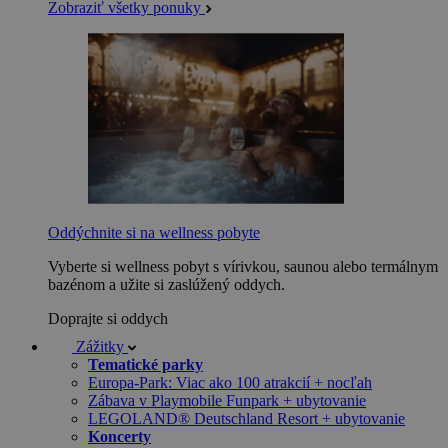
Zobraziť všetky ponuky
Oddýchnite si na wellness pobyte
Vyberte si wellness pobyt s vírivkou, saunou alebo termálnym
bazénom a užite si zaslúžený oddych.
Doprajte si oddych
Zážitky
Tematické parky
Europa-Park: Viac ako 100 atrakcií + nocľah
Zábava v Playmobile Funpark + ubytovanie
LEGOLAND® Deutschland Resort + ubytovanie
Koncerty