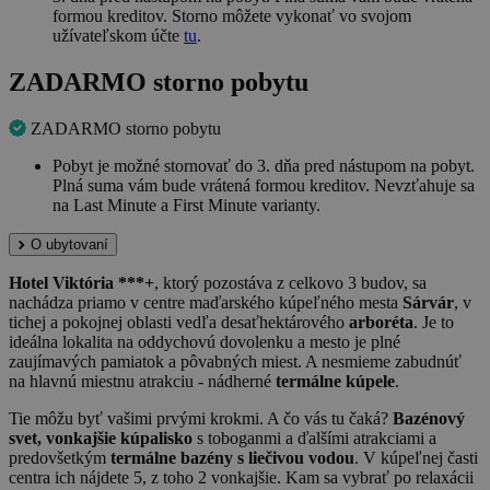
formou kreditov. Storno môžete vykonať vo svojom
užívateľskom účte
tu
.
ZADARMO storno pobytu
ZADARMO storno pobytu
Pobyt je možné stornovať do 3. dňa pred nástupom na pobyt.
Plná suma vám bude vrátená formou kreditov. Nevzťahuje sa
na Last Minute a First Minute varianty.
O ubytovaní
Hotel Viktória ***+
, ktorý pozostáva z celkovo 3 budov, sa
nachádza priamo v centre maďarského kúpeľného mesta
Sárvár
, v
tichej a pokojnej oblasti vedľa desaťhektárového
arboréta
. Je to
ideálna lokalita na oddychovú dovolenku a mesto je plné
zaujímavých pamiatok a pôvabných miest. A nesmieme zabudnúť
na hlavnú miestnu atrakciu - nádherné
termálne kúpele
.
Tie môžu byť vašimi prvými krokmi. A čo vás tu čaká?
Bazénový
svet, vonkajšie kúpalisko
s toboganmi a ďalšími atrakciami a
predovšetkým
termálne bazény s liečivou vodou
. V kúpeľnej časti
centra ich nájdete 5, z toho 2 vonkajšie. Kam sa vybrať po relaxácii