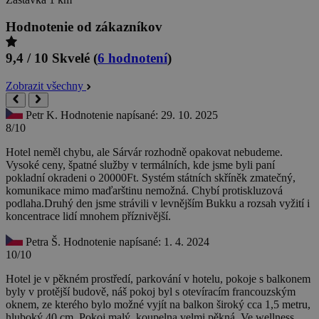
Hodnotenie od zákazníkov
9,4 / 10
Skvelé
(
6 hodnotení
)
Zobrazit všechny
Petr K.
Hodnotenie napísané: 29. 10. 2025
8/10
Hotel neměl chybu, ale Sárvár rozhodně opakovat nebudeme.
Vysoké ceny, špatné služby v termálních, kde jsme byli paní
pokladní okradeni o 20000Ft. Systém státních skříněk zmatečný,
komunikace mimo maďarštinu nemožná. Chybí protiskluzová
podlaha.Druhý den jsme strávili v levnějším Bukku a rozsah vyžití i
koncentrace lidí mnohem příznivější.
Petra Š.
Hodnotenie napísané: 1. 4. 2024
10/10
Hotel je v pěkném prostředí, parkování v hotelu, pokoje s balkonem
byly v protější budově, náš pokoj byl s otevíracím francouzským
oknem, ze kterého bylo možné vyjít na balkon široký cca 1,5 metru,
hluboký 40 cm. Pokoj malý, koupelna velmi pěkná. Ve wellness