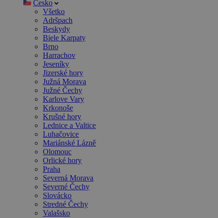
Česko
Všetko
Adršpach
Beskydy
Biele Karpaty
Brno
Harrachov
Jeseníky
Jizerské hory
Južná Morava
Južné Čechy
Karlove Vary
Krkonoše
Krušné hory
Lednice a Valtice
Luhačovice
Mariánské Lázně
Olomouc
Orlické hory
Praha
Severná Morava
Severné Čechy
Slovácko
Stredné Čechy
Valašsko