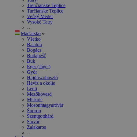
Trenčianske Teplice
Turčianske Teplice
Veľký Meder
Vysoké Tatry
…
Maďarsko
Všetko
Balaton
Bogács
Budapešť
Bük
Eger (Jáger)
Győr
Hajdúszoboszló
Hévíz a okolie
Lenti
Mezőkövesd
Miskolc
Mosonmagyaróvár
Šopron
Szentgotthárd
Sárvár
Zalakaros
…