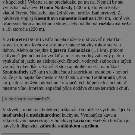
v kúpeľoch? Vyberte sa na prechádzku po meste. Nemali by ste
vynechať návštevu
Hradu Nádasdy
(200 m), ktorému kedysi
vládol Ferenc Nádasdy, manžel slávnej grófky Báthoryovej. Za
návštevu stojí aj
Kossuthovo námestie Kashna
(280 m), ktoré vás
očarí svetelnou a hudobnou show, alebo nádherná
rozhlasová veža
z 19. storočia (220 m).
V
arboréte
(190 m) vedľa hotela môžete obdivovať niekoľko
stoviek druhov kvetov a stromov vrátane stovky rokov starých
dubov. Alebo sa prejdite k
jazeru Csónakázó
(1,1 km), pričom
aktívnejší jedinci môžu využiť aj miestny vodný zábavný park a
vyskúšať si jazdu na elektrických člnoch, vodných skútroch a iných
vodných plavidlách. Za výlet stoja aj okolité mestá, napríklad
Szombathely
(28 km) s jedinečnou historickou hodnotou - hovorí
sa, že je to najstaršie mesto v Maďarsku, alebo
Celldömölk
(20,9
km), kde si môžete oddýchnuť v sopečných kúpeľoch a ochutnať
miestne víno, ktorému sopečná pôda dodáva charakteristickú chuť.
Na čom si pochutnáte?
V skvelej, modernej hotelovej reštaurácii si môžete vychutnať jedlá
maďarskej a medzinárodnej
kuchyne. Vynikajúcu kávu a
zákusok vám naservírujú v hotelovej
kaviarni
, všetkým hosťom je
navyše k dispozícii
záhrada s altánkom a grilom
.