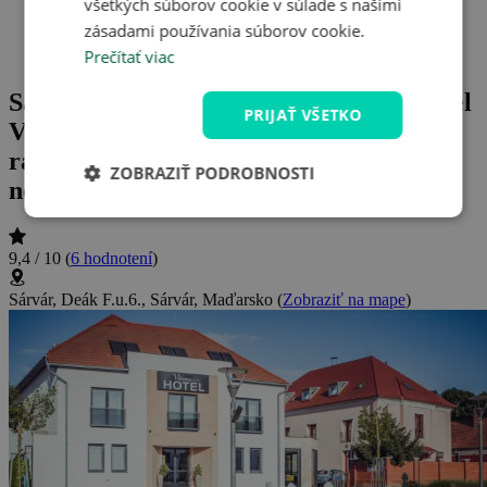
všetkých súborov cookie v súlade s našimi
Wellness pobyty v Maďarsku
zásadami používania súborov cookie.
Prečítať viac
124
Sárvár blízko termálnych kúpeľov: Hotel
PRIJAŤ VŠETKO
Viktória Sárvár ***+ s
raňajkami/polpenziou a wellness
ZOBRAZIŤ PODROBNOSTI
neobmedzene
9,4 / 10
(
6 hodnotení
)
Sárvár, Deák F.u.6., Sárvár, Maďarsko
(
Zobraziť na mape
)