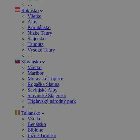
…
Rakúsko
Všetko
Alpy
Korutánsko
Nízke Taury
Štajersko
Tauplitz
Vysoké Taury
…
Slovinsko
Všetko
Maribor
Moravské Toplice
Rogaška Slatina
Savinjské Alpy
Slovinské Štajersko
Triglavský národný park
…
Taliansko
Všetko
Benátsko
Bibione
Južné Tirolsko