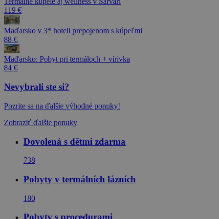
Termálne kúpele aj wellness v Sárvári
119 €
Maďarsko v 3* hoteli prepojenom s kúpeľmi
88 €
Maďarsko: Pobyt pri termáloch + vírivka
84 €
Nevybrali ste si?
Pozrite sa na ďalšie výhodné ponuky!
Zobraziť ďalšie ponuky
Dovolená s dětmi zdarma
738
Pobyty v termálních lázních
180
Pobyty s procedurami