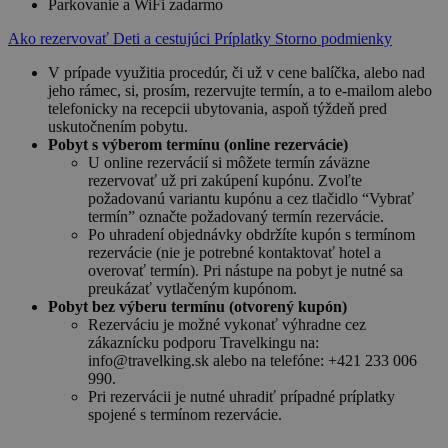
Parkovanie a WiFi zadarmo
Ako rezervovať
Deti a cestujúci
Príplatky
Storno podmienky
V prípade využitia procedúr, či už v cene balíčka, alebo nad
jeho rámec, si, prosím, rezervujte termín, a to e-mailom alebo
telefonicky na recepcii ubytovania, aspoň týždeň pred
uskutočnením pobytu.
Pobyt s výberom termínu (online rezervácie)
U online rezervácií si môžete termín záväzne
rezervovať už pri zakúpení kupónu. Zvoľte
požadovanú variantu kupónu a cez tlačidlo “Vybrať
termín” označte požadovaný termín rezervácie.
Po uhradení objednávky obdržíte kupón s termínom
rezervácie (nie je potrebné kontaktovať hotel a
overovať termín). Pri nástupe na pobyt je nutné sa
preukázať vytlačeným kupónom.
Pobyt bez výberu termínu (otvorený kupón)
Rezerváciu je možné vykonať výhradne cez
zákaznícku podporu Travelkingu na:
info@travelking.sk alebo na telefóne: +421 233 006
990.
Pri rezervácii je nutné uhradiť prípadné príplatky
spojené s termínom rezervácie.