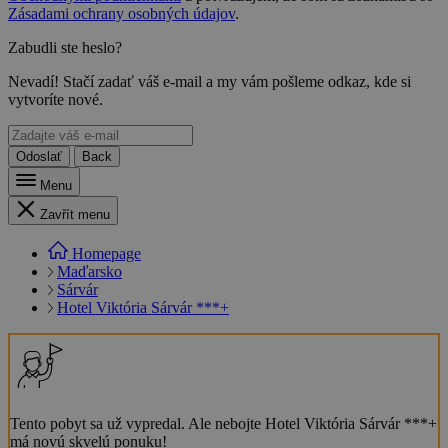
Zásadami ochrany osobných údajov
.
Zabudli ste heslo?
Nevadí! Stačí zadať váš e-mail a my vám pošleme odkaz, kde si
vytvoríte nové.
Odoslať
Back
Menu
Zavřít menu
Homepage
Maďarsko
Sárvár
Hotel Viktória Sárvár ***+
Tento pobyt sa už vypredal. Ale nebojte Hotel Viktória Sárvár ***+
má novú skvelú ponuku!