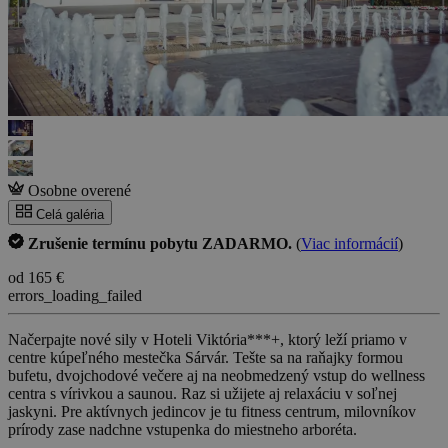
Osobne overené
Celá galéria
Zrušenie termínu pobytu ZADARMO.
(
Viac informácií
)
od 165 €
errors_loading_failed
Načerpajte nové sily v Hoteli Viktória***+, ktorý leží priamo v
centre kúpeľného mestečka Sárvár. Tešte sa na raňajky formou
bufetu, dvojchodové večere aj na neobmedzený vstup do wellness
centra s vírivkou a saunou. Raz si užijete aj relaxáciu v soľnej
jaskyni. Pre aktívnych jedincov je tu fitness centrum, milovníkov
prírody zase nadchne vstupenka do miestneho arboréta.