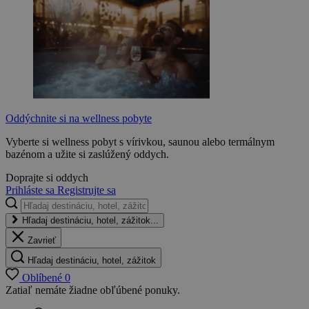
Oddýchnite si na wellness pobyte
Vyberte si wellness pobyt s vírivkou, saunou alebo termálnym
bazénom a užite si zaslúžený oddych.
Doprajte si oddych
Prihláste sa
Registrujte sa
Hľadaj destináciu, hotel, zážitok...
Zavrieť
Hľadaj destináciu, hotel, zážitok
Oblíbené
0
Zatiaľ nemáte žiadne obľúbené ponuky.