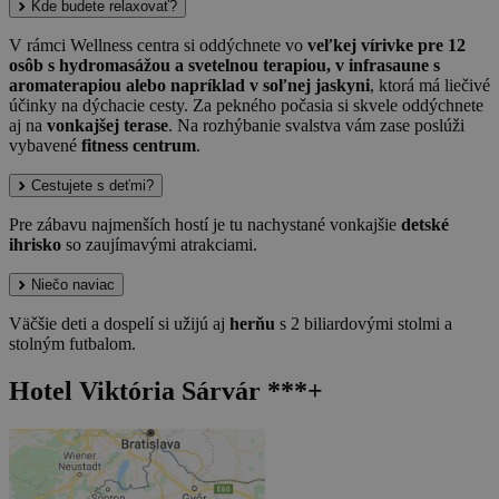
Kde budete relaxovať?
V rámci Wellness centra si oddýchnete vo
veľkej vírivke pre 12
osôb s hydromasážou a svetelnou terapiou, v infrasaune s
aromaterapiou alebo napríklad v soľnej jaskyni
, ktorá má liečivé
účinky na dýchacie cesty. Za pekného počasia si skvele oddýchnete
aj na
vonkajšej terase
. Na rozhýbanie svalstva vám zase poslúži
vybavené
fitness centrum
.
Cestujete s deťmi?
Pre zábavu najmenších hostí je tu nachystané vonkajšie
detské
ihrisko
so zaujímavými atrakciami.
Niečo naviac
Väčšie deti a dospelí si užijú aj
herňu
s 2 biliardovými stolmi a
stolným futbalom.
Hotel Viktória Sárvár ***+