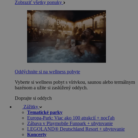
Zobraziť všetky ponuky
Oddýchnite si na wellness pobyte
Vyberte si wellness pobyt s vírivkou, saunou alebo termálnym
bazénom a užite si zaslúžený oddych.
Doprajte si oddych
Zážitky
Tematické parky
Europa-Park: Viac ako 100 atrakcií + nocľah
Zábava v Playmobile Funpark + ubytovanie
LEGOLAND® Deutschland Resort + ubytovanie
Koncerty