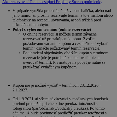
Ako rezervovať
Deti a cestujúci
Príplatky
Storno podmienky
V prípade využitia procedúr, či už v cene balíčka, alebo nad
jeho rámec, si, prosím, rezervujte termín, a to e-mailom alebo
telefonicky na recepcii ubytovania, aspoň týždeň pred
uskutočnením pobytu.
Pobyt s výberom termínu (online rezervácie)
U online rezervácií si môžete termín záväzne
rezervovať už pri zakúpení kupónu. Zvoľte
požadovanú variantu kupónu a cez tlačidlo “Vybrať
termín” označte požadovaný termín rezervácie.
Po uhradení objednávky obdržíte kupón s termínom
rezervácie (nie je potrebné kontaktovať hotel a
overovať termín). Pri nástupe na pobyt je nutné sa
preukázať vytlačeným kupónom.
Kupón nie je možné využiť v termínoch 23.12.2026 -
2.1.2027.
Od 1.9.2021 sú všetci návštevníci v maďarských hoteloch
povinní predložiť pri check-ine preukaz totožnosti s
fotografiou (pas/občiansky/vodičský preukaz). Po tomto
dátume už bude povinnosť predložiť preukaz totožnosti s