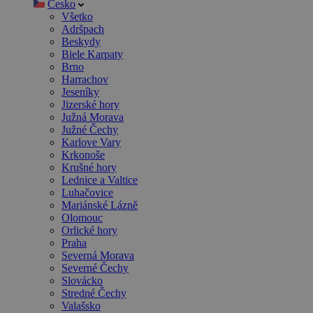
Česko
Všetko
Adršpach
Beskydy
Biele Karpaty
Brno
Harrachov
Jeseníky
Jizerské hory
Južná Morava
Južné Čechy
Karlove Vary
Krkonoše
Krušné hory
Lednice a Valtice
Luhačovice
Mariánské Lázně
Olomouc
Orlické hory
Praha
Severná Morava
Severné Čechy
Slovácko
Stredné Čechy
Valašsko