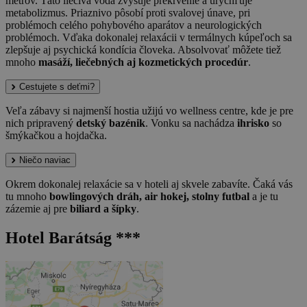
metrov. Táto liečivá voda zvyšuje prekrvenie a urýchľuje
metabolizmus. Priaznivo pôsobí proti svalovej únave, pri
problémoch celého pohybového aparátov a neurologických
problémoch. Vďaka dokonalej relaxácii v termálnych kúpeľoch sa
zlepšuje aj psychická kondícia človeka. Absolvovať môžete tiež
mnoho
masáží, liečebných aj kozmetických procedúr
.
Cestujete s deťmi?
Veľa zábavy si najmenší hostia užijú vo wellness centre, kde je pre
nich pripravený
detský bazénik
. Vonku sa nachádza
ihrisko
so
šmýkačkou a hojdačka.
Niečo naviac
Okrem dokonalej relaxácie sa v hoteli aj skvele zabavíte. Čaká vás
tu mnoho
bowlingových dráh, air hokej, stolny futbal
a je tu
zázemie aj pre
biliard a šípky
.
Hotel Barátság ***