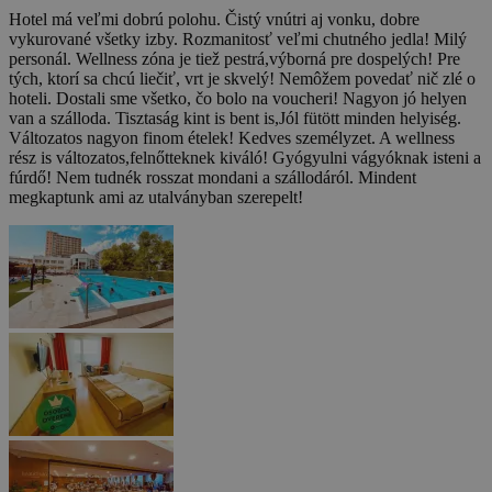
Hotel má veľmi dobrú polohu. Čistý vnútri aj vonku, dobre
vykurované všetky izby. Rozmanitosť veľmi chutného jedla! Milý
personál. Wellness zóna je tiež pestrá,výborná pre dospelých! Pre
tých, ktorí sa chcú liečiť, vrt je skvelý! Nemôžem povedať nič zlé o
hoteli. Dostali sme všetko, čo bolo na voucheri!
Nagyon jó helyen
van a szálloda. Tisztaság kint is bent is,Jól fütött minden helyiség.
Változatos nagyon finom ételek! Kedves személyzet. A wellness
rész is változatos,felnőtteknek kiváló! Gyógyulni vágyóknak isteni a
fúrdő! Nem tudnék rosszat mondani a szállodáról. Mindent
megkaptunk ami az utalványban szerepelt!