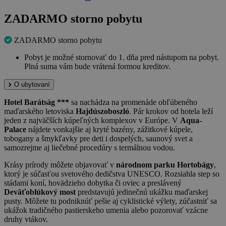
ZADARMO storno pobytu
ZADARMO storno pobytu
Pobyt je možné stornovať do 1. dňa pred nástupom na pobyt.
Plná suma vám bude vrátená formou kreditov.
O ubytovaní
Hotel Barátság ***
sa nachádza na promenáde obľúbeného
maďarského letoviska
Hajdúszoboszló
. Pár krokov od hotela leží
jeden z najväčších kúpeľných komplexov v Európe. V
Aqua-
Palace
nájdete vonkajšie aj kryté bazény, zážitkové kúpele,
tobogany a šmykľavky pre deti i dospelých, saunový svet a
samozrejme aj liečebné procedúry s termálnou vodou.
Krásy prírody môžete objavovať v
národnom parku Hortobágy
,
ktorý je súčasťou svetového dedičstva UNESCO. Rozsiahla step so
stádami koní, hovädzieho dobytka či oviec a preslávený
Deväťoblúkový most
predstavujú jedinečnú ukážku maďarskej
pusty. Môžete tu podniknúť pešie aj cyklistické výlety, zúčastniť sa
ukážok tradičného pastierskeho umenia alebo pozorovať vzácne
druhy vtákov.