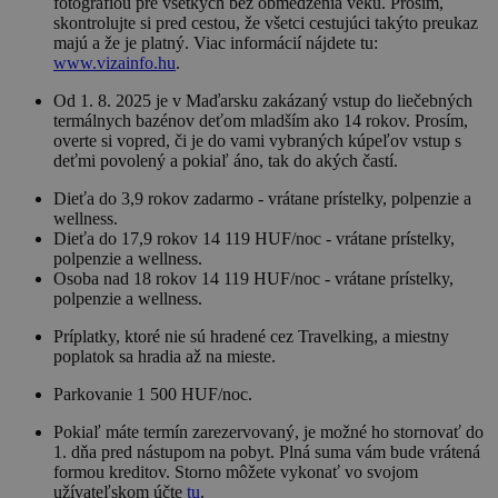
fotografiou pre všetkých bez obmedzenia veku. Prosím,
skontrolujte si pred cestou, že všetci cestujúci takýto preukaz
majú a že je platný. Viac informácií nájdete tu:
www.vizainfo.hu
.
Od 1. 8. 2025 je v Maďarsku zakázaný vstup do liečebných
termálnych bazénov deťom mladším ako 14 rokov. Prosím,
overte si vopred, či je do vami vybraných kúpeľov vstup s
deťmi povolený a pokiaľ áno, tak do akých častí.
Dieťa do 3,9 rokov zadarmo - vrátane prístelky, polpenzie a
wellness.
Dieťa do 17,9 rokov 14 119 HUF/noc - vrátane prístelky,
polpenzie a wellness.
Osoba nad 18 rokov 14 119 HUF/noc - vrátane prístelky,
polpenzie a wellness.
Príplatky, ktoré nie sú hradené cez Travelking, a miestny
poplatok sa hradia až na mieste.
Parkovanie 1 500 HUF/noc.
Pokiaľ máte termín zarezervovaný, je možné ho stornovať do
1. dňa pred nástupom na pobyt. Plná suma vám bude vrátená
formou kreditov. Storno môžete vykonať vo svojom
užívateľskom účte
tu
.