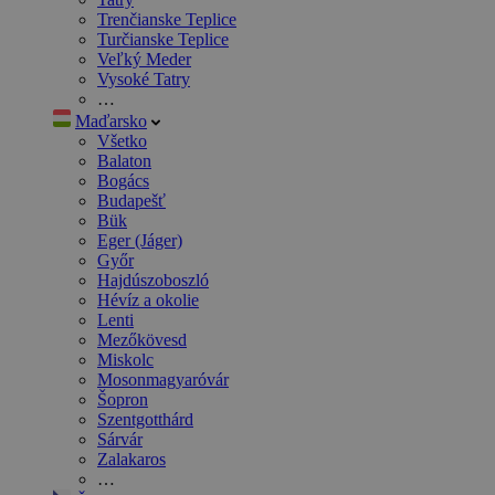
Trenčianske Teplice
Turčianske Teplice
Veľký Meder
Vysoké Tatry
…
Maďarsko
Všetko
Balaton
Bogács
Budapešť
Bük
Eger (Jáger)
Győr
Hajdúszoboszló
Hévíz a okolie
Lenti
Mezőkövesd
Miskolc
Mosonmagyaróvár
Šopron
Szentgotthárd
Sárvár
Zalakaros
…