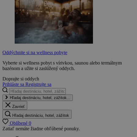
Oddýchnite si na wellness pobyte
Vyberte si wellness pobyt s vírivkou, saunou alebo termálnym
bazénom a užite si zaslúžený oddych.
Doprajte si oddych
Prihláste sa
Registrujte sa
Hľadaj destináciu, hotel, zážitok...
Zavrieť
Hľadaj destináciu, hotel, zážitok
Oblíbené
0
Zatiaľ nemáte žiadne obľúbené ponuky.