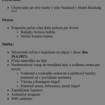
Ubytovanie pre dve osoby v izbe Standard v Hoteli Barátság
***
Strava:
Polpenzia počas celej doby pobytu pre dvoch
Raňajky formou bufetu
Večere formou bufetu
Služby:
Slávnostná večera s kupónom na nápoj + show (
len
19.4.2025
)
Fľaša minerálky na izbe
Neobmedzený vstup do termálnej haly a wellness centra pre
dvoch
Vnútorné a vonkajšie ozdravné a zážitkové bazény
(niektoré sú v prevádzke sezónne)
Vírivka a Kneippov kúpeľ
Klasická sauna, infrasauna, parný kúpeľ
Zapožičanie županov
Animačný program
WiFi zadarmo