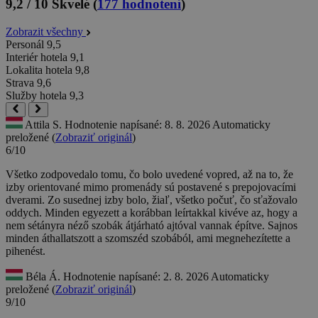
9,2 / 10
Skvelé
(
177 hodnotení
)
Zobrazit všechny
Personál
9,5
Interiér hotela
9,1
Lokalita hotela
9,8
Strava
9,6
Služby hotela
9,3
Attila S.
Hodnotenie napísané: 8. 8. 2026
Automaticky
preložené (
Zobraziť originál
)
6/10
Všetko zodpovedalo tomu, čo bolo uvedené vopred, až na to, že
izby orientované mimo promenády sú postavené s prepojovacími
dverami. Zo susednej izby bolo, žiaľ, všetko počuť, čo sťažovalo
oddych.
Minden egyezett a korábban leírtakkal kivéve az, hogy a
nem sétányra néző szobák átjárható ajtóval vannak építve. Sajnos
minden áthallatszott a szomszéd szobából, ami megnehezítette a
pihenést.
Béla Á.
Hodnotenie napísané: 2. 8. 2026
Automaticky
preložené (
Zobraziť originál
)
9/10