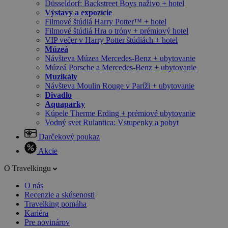
Düsseldorf: Backstreet Boys naživo + hotel
Výstavy a expozície
Filmové štúdiá Harry Potter™ + hotel
Filmové štúdiá Hra o tróny + prémiový hotel
VIP večer v Harry Potter štúdiách + hotel
Múzeá
Návšteva Múzea Mercedes-Benz + ubytovanie
Múzeá Porsche a Mercedes-Benz + ubytovanie
Muzikály
Návšteva Moulin Rouge v Paríži + ubytovanie
Divadlo
Aquaparky
Kúpele Therme Erding + prémiové ubytovanie
Vodný svet Rulantica: Vstupenky a pobyt
Darčekový poukaz
Akcie
O Travelkingu
O nás
Recenzie a skúsenosti
Travelking pomáha
Kariéra
Pre novinárov