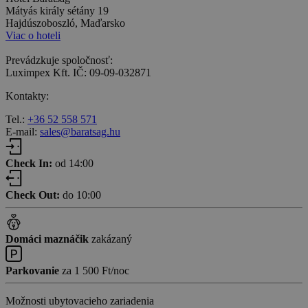
Mátyás király sétány 19
Hajdúszoboszló, Maďarsko
Viac o hoteli
Prevádzkuje spoločnosť:
Luximpex Kft. IČ: 09-09-032871
Kontakty:
Tel.:
+36 52 558 571
E-mail:
sales@baratsag.hu
Check In:
od 14:00
Check Out:
do 10:00
Domáci maznáčik
zakázaný
Parkovanie
za 1 500 Ft/noc
Možnosti ubytovacieho zariadenia