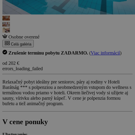
Osobne overené
Celá galéria
Zrušenie termínu pobytu ZADARMO.
(
Viac informácií
)
od 202 €
errors_loading_failed
Relaxačný pobyt ideálny pre seniorov, páry aj rodiny v Hoteli
Barátság *** s polpenziou a neobmedzeným vstupom do wellness s
termálnou vodou priamo v hoteli. Okrem liečivej vody si užijete aj
sauny, vírivku alebo parný kúpeľ. V cene je polpenzia formou
bufetu a tiež animačný program.
V cene ponuky
Ubytovanie: