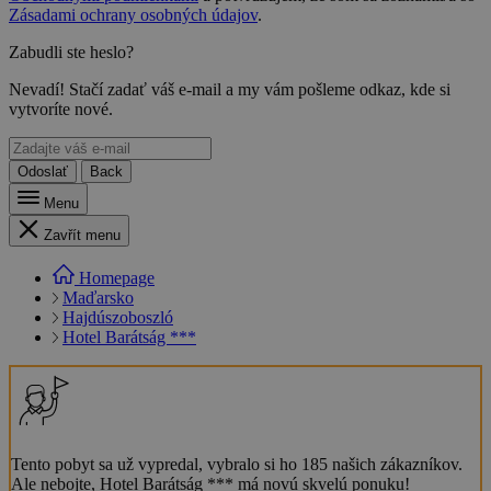
Zásadami ochrany osobných údajov
.
Zabudli ste heslo?
Nevadí! Stačí zadať váš e-mail a my vám pošleme odkaz, kde si
vytvoríte nové.
Odoslať
Back
Menu
Zavřít menu
Homepage
Maďarsko
Hajdúszoboszló
Hotel Barátság ***
Tento pobyt sa už vypredal, vybralo si ho 185 našich zákazníkov.
Ale nebojte, Hotel Barátság *** má novú skvelú ponuku!