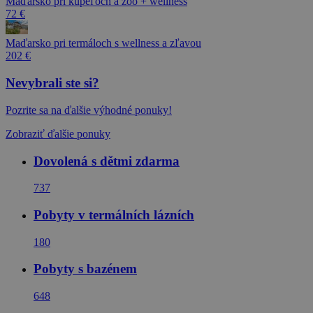
Maďarsko pri kúpeľoch a zoo + wellness
72 €
Maďarsko pri termáloch s wellness a zľavou
202 €
Nevybrali ste si?
Pozrite sa na ďalšie výhodné ponuky!
Zobraziť ďalšie ponuky
Dovolená s dětmi zdarma
737
Pobyty v termálních lázních
180
Pobyty s bazénem
648