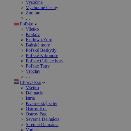
Vysočina
Východné Čechy
Znojmo
…
Poľsko
Všetko
Krakov
Kudowa-Zdrój
Baltské more
Poľské Beskydy
Poľské Krkonoše
Poľské Orlické hory
Poľské Tatry
Vroclav
…
Chorvátsko
Všetko
Dalmácia
Istria
Kvarnerský záliv
Ostrov Krk
Ostrov Pag
Severná Dalmácia
Stredná Dalmácia
Vodice