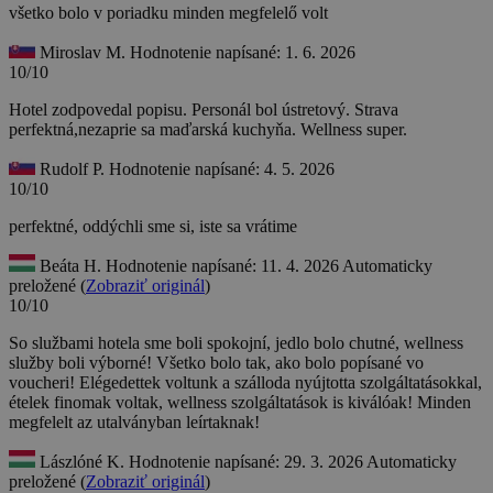
všetko bolo v poriadku
minden megfelelő volt
Miroslav M.
Hodnotenie napísané: 1. 6. 2026
10/10
Hotel zodpovedal popisu. Personál bol ústretový. Strava
perfektná,nezaprie sa maďarská kuchyňa. Wellness super.
Rudolf P.
Hodnotenie napísané: 4. 5. 2026
10/10
perfektné, oddýchli sme si, iste sa vrátime
Beáta H.
Hodnotenie napísané: 11. 4. 2026
Automaticky
preložené (
Zobraziť originál
)
10/10
So službami hotela sme boli spokojní, jedlo bolo chutné, wellness
služby boli výborné! Všetko bolo tak, ako bolo popísané vo
voucheri!
Elégedettek voltunk a szálloda nyújtotta szolgáltatásokkal,
ételek finomak voltak, wellness szolgáltatások is kiválóak! Minden
megfelelt az utalványban leírtaknak!
Lászlóné K.
Hodnotenie napísané: 29. 3. 2026
Automaticky
preložené (
Zobraziť originál
)