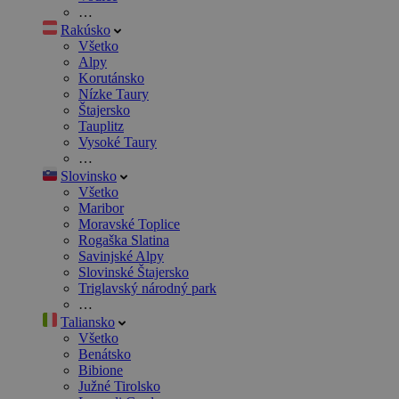
…
Rakúsko
Všetko
Alpy
Korutánsko
Nízke Taury
Štajersko
Tauplitz
Vysoké Taury
…
Slovinsko
Všetko
Maribor
Moravské Toplice
Rogaška Slatina
Savinjské Alpy
Slovinské Štajersko
Triglavský národný park
…
Taliansko
Všetko
Benátsko
Bibione
Južné Tirolsko