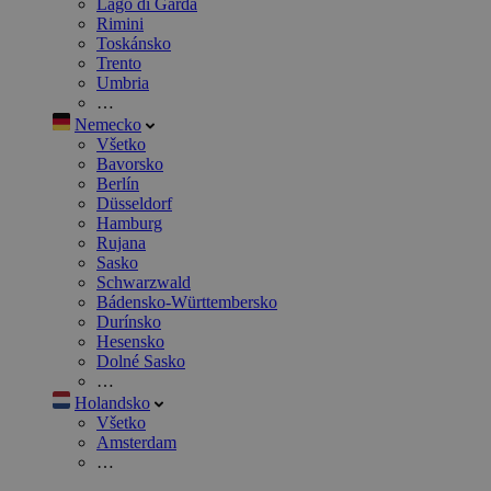
Lago di Garda
Rimini
Toskánsko
Trento
Umbria
…
Nemecko
Všetko
Bavorsko
Berlín
Düsseldorf
Hamburg
Rujana
Sasko
Schwarzwald
Bádensko-Württembersko
Durínsko
Hesensko
Dolné Sasko
…
Holandsko
Všetko
Amsterdam
…