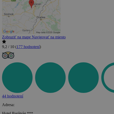
Zobraziť na mape
Navigovať na miesto
9,2 / 10
(
177 hodnotení
)
44 hodnotení
Adresa:
Hotel Barátság ***