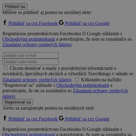
Prihlásiť sa
Môžete sa prihlásiť aj pomocou sociálnej siete:
Prihlásiť sa cez Facebook
Prihlásiť sa cez Google
Registráciou prostredníctvom Facebooku či Google súhlasím s
Obchodnými podmienkami
a potvrdzujem, že som sa zoznámil/a so
Zásadami ochrany osobných údajov
.
Chcem dostávať e-maily s pravidelnými informáciami o
novinkách, špeciálnych akciách a výhodách Travelkingu v súlade so
Zásadami ochrany osobných údajov
.
Kliknutím na tlačidlo
“Registrovať sa” súhlasíte s
Obchodnými podmienkami
a
potvrdzujete, že ste sa zoznámil/a so
Zásadami ochrany osobných
údajov
.
Registrovať sa
Alebo sa zaregistrujte pomocou sociálnych sietí:
Prihlásiť sa cez Facebook
Prihlásiť sa cez Google
Registráciou prostredníctvom Facebooku či Google súhlasím s
Obchodnými podmienkami
a potvrdzujem, že som sa zoznámil/a so