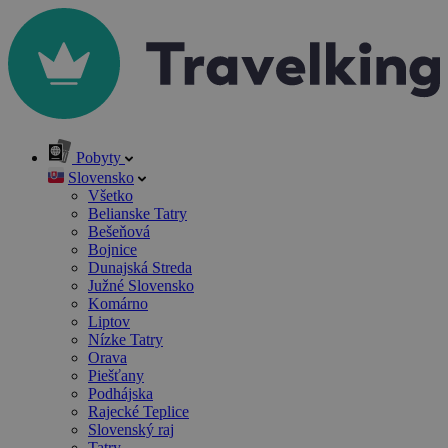
Pobyty
Slovensko
Všetko
Belianske Tatry
Bešeňová
Bojnice
Dunajská Streda
Južné Slovensko
Komárno
Liptov
Nízke Tatry
Orava
Piešťany
Podhájska
Rajecké Teplice
Slovenský raj
Tatry