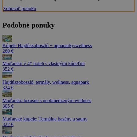
Zobraziť ponuku
Podobné ponuky
Kúpele Hajdúszoboszló + aquaparky/wellness
260 €
Maďarsko v 4* hoteli s vlastnými kúpeľmi
352 €
Hajdúszoboszló: termály, wellness, aquapark
324 €
Maďarsko luxusne s neobmedzeným wellness
305 €
Maďarské kúpele: Termálne bazény a sauny
322 €