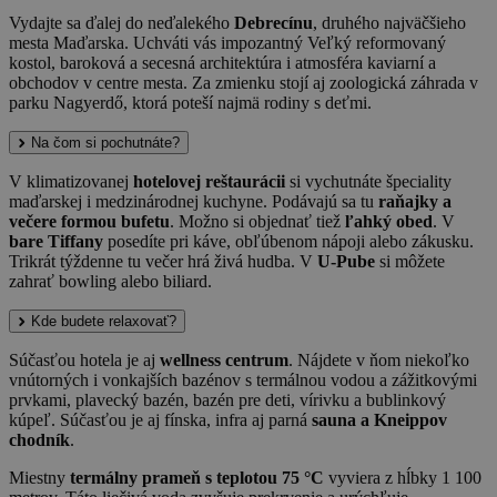
Vydajte sa ďalej do neďalekého
Debrecínu
, druhého najväčšieho
mesta Maďarska. Uchváti vás impozantný Veľký reformovaný
kostol, baroková a secesná architektúra i atmosféra kaviarní a
obchodov v centre mesta. Za zmienku stojí aj zoologická záhrada v
parku Nagyerdő, ktorá poteší najmä rodiny s deťmi.
Na čom si pochutnáte?
V klimatizovanej
hotelovej reštaurácii
si vychutnáte špeciality
maďarskej i medzinárodnej kuchyne. Podávajú sa tu
raňajky a
večere formou bufetu
. Možno si objednať tiež
ľahký obed
. V
bare Tiffany
posedíte pri káve, obľúbenom nápoji alebo zákusku.
Trikrát týždenne tu večer hrá živá hudba. V
U-Pube
si môžete
zahrať bowling alebo biliard.
Kde budete relaxovať?
Súčasťou hotela je aj
wellness centrum
. Nájdete v ňom niekoľko
vnútorných i vonkajších bazénov s termálnou vodou a zážitkovými
prvkami, plavecký bazén, bazén pre deti, vírivku a bublinkový
kúpeľ. Súčasťou je aj fínska, infra aj parná
sauna a Kneippov
chodník
.
Miestny
termálny prameň s teplotou 75 °C
vyviera z hĺbky 1 100