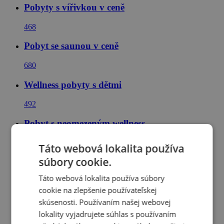
Pobyty s vířivkou v ceně
468
Pobyt se saunou v ceně
680
Wellness pobyty s dětmi
492
Pobyt s neomezeným wellness
390
Táto webová lokalita používa
súbory cookie.
Pobyty a dovolená v maďarských lázních
Táto webová lokalita používa súbory
97
cookie na zlepšenie používateľskej
Wellness pobyty v Maďarsku
skúsenosti. Používaním našej webovej
lokality vyjadrujete súhlas s používaním
124