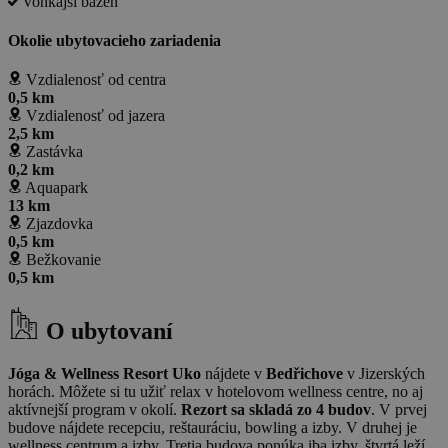
Vonkajší bazén
Okolie ubytovacieho zariadenia
Vzdialenosť od centra
0,5 km
Vzdialenosť od jazera
2,5 km
Zastávka
0,2 km
Aquapark
13 km
Zjazdovka
0,5 km
Bežkovanie
0,5 km
O ubytovaní
Jóga & Wellness Resort Uko
nájdete v
Bedřichove
v Jizerských
horách. Môžete si tu užiť relax v hotelovom wellness centre, no aj
aktívnejší program v okolí.
Rezort sa skladá zo 4 budov
. V prvej
budove nájdete recepciu, reštauráciu, bowling a izby. V druhej je
wellness centrum a izby. Tretia budova ponúka iba izby, štvrtá leží