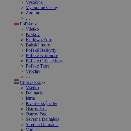
Vysočina
Východné Čechy
Znojmo
…
Poľsko
Všetko
Krakov
Kudowa-Zdrój
Baltské more
Poľské Beskydy
Poľské Krkonoše
Poľské Orlické hory
Poľské Tatry
Vroclav
…
Chorvátsko
Všetko
Dalmácia
Istria
Kvarnerský záliv
Ostrov Krk
Ostrov Pag
Severná Dalmácia
Stredná Dalmácia
Vodice