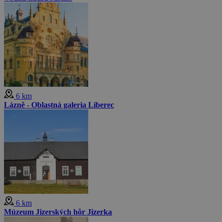
6 km
Lázně - Oblastná galeria Liberec
6 km
Múzeum Jizerských hôr Jizerka