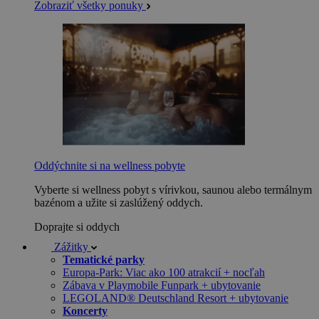
Zobraziť všetky ponuky
Oddýchnite si na wellness pobyte
Vyberte si wellness pobyt s vírivkou, saunou alebo termálnym
bazénom a užite si zaslúžený oddych.
Doprajte si oddych
Zážitky
Tematické parky
Europa-Park: Viac ako 100 atrakcií + nocľah
Zábava v Playmobile Funpark + ubytovanie
LEGOLAND® Deutschland Resort + ubytovanie
Koncerty