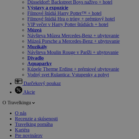
Düsseldorf: Backstreet Boys naživo + hotel
Výstavy a expozície
Filmové štúdiá Harry Potter™ + hotel
Filmové štúdiá Hra o tróny + prémiový hotel
VIP večer v Harry Potter štúdiách + hotel
Múzeá
Návšteva Múzea Mercedes-Benz + ubytovanie
Múzeá Porsche a Mercedes-Benz + ubytovanie
Muzikály
Návšteva Moulin Rouge v Paríži + ubytovanie
Divadlo
Aquaparky
Kúpele Therme Erding + prémiové ubytovanie
Vodný svet Rulantica: Vstupenky a pobyt
Darčekový poukaz
Akcie
O Travelkingu
O nás
Recenzie a skúsenosti
Travelking pomáha
Kariéra
Pre novinárov