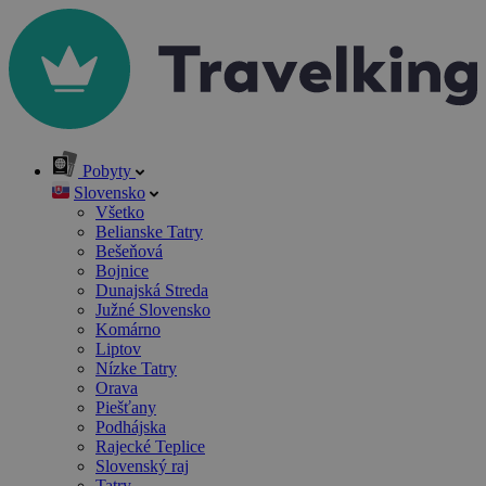
Pobyty
Slovensko
Všetko
Belianske Tatry
Bešeňová
Bojnice
Dunajská Streda
Južné Slovensko
Komárno
Liptov
Nízke Tatry
Orava
Piešťany
Podhájska
Rajecké Teplice
Slovenský raj
Tatry