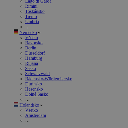
Lago di Garda
Rimini
Toskánsko
Trento
Umbria
…
Nemecko
Všetko
Bavorsko
Berlín
Düsseldorf
Hamburg
Rujana
Sasko
Schwarzwald
Bádensko-Württembersko
Durínsko
Hesensko
Dolné Sasko
…
Holandsko
Všetko
Amsterdam
…