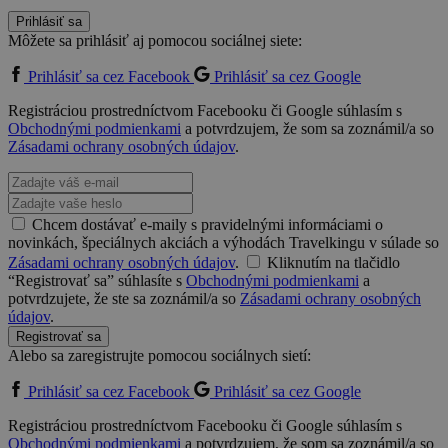
Prihlásiť sa
Môžete sa prihlásiť aj pomocou sociálnej siete:
Prihlásiť sa cez Facebook
Prihlásiť sa cez Google
Registráciou prostredníctvom Facebooku či Google súhlasím s
Obchodnými podmienkami
a potvrdzujem, že som sa zoznámil/a so
Zásadami ochrany osobných údajov
.
Chcem dostávať e-maily s pravidelnými informáciami o
novinkách, špeciálnych akciách a výhodách Travelkingu v súlade so
Zásadami ochrany osobných údajov
.
Kliknutím na tlačidlo
“Registrovať sa” súhlasíte s
Obchodnými podmienkami
a
potvrdzujete, že ste sa zoznámil/a so
Zásadami ochrany osobných
údajov
.
Registrovať sa
Alebo sa zaregistrujte pomocou sociálnych sietí:
Prihlásiť sa cez Facebook
Prihlásiť sa cez Google
Registráciou prostredníctvom Facebooku či Google súhlasím s
Obchodnými podmienkami
a potvrdzujem, že som sa zoznámil/a so