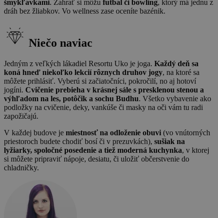
šmykľavkami
. Zahrať si môžu
futbal či bowling
, ktorý má jednu z
dráh bez žliabkov. Vo wellness zase oceníte bazénik.
Niečo naviac
Jedným z veľkých lákadiel Resortu Uko je joga.
Každý deň sa
koná hneď niekoľko lekcií rôznych druhov jogy
, na ktoré sa
môžete prihlásiť. Vyberú si začiatočníci, pokročilí, no aj hotoví
jogíni.
Cvičenie prebieha v krásnej sále s presklenou stenou a
výhľadom na les, potôčik a sochu Budhu
. Všetko vybavenie ako
podložky na cvičenie, deky, vankúše či masky na oči vám tu radi
zapožičajú.
V každej budove je
miestnosť na odloženie obuvi
(vo vnútorných
priestoroch budete chodiť bosí či v prezuvkách),
sušiak na
lyžiarky, spoločné posedenie a tiež moderná kuchynka
, v ktorej
si môžete pripraviť nápoje, desiatu, či uložiť občerstvenie do
chladničky.