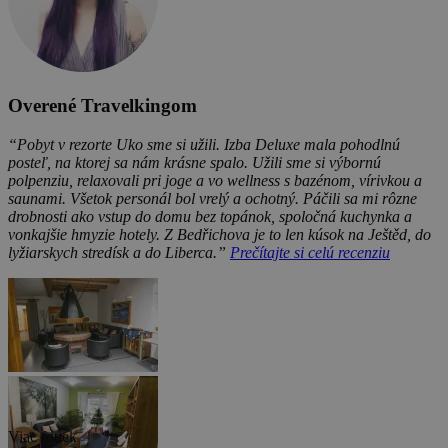
Overené Travelkingom
“Pobyt v rezorte Uko sme si užili. Izba Deluxe mala pohodlnú
posteľ, na ktorej sa nám krásne spalo. Užili sme si výbornú
polpenziu, relaxovali pri joge a vo wellness s bazénom, vírivkou a
saunami. Všetok personál bol vrelý a ochotný. Páčili sa mi rôzne
drobnosti ako vstup do domu bez topánok, spoločná kuchynka a
vonkajšie hmyzie hotely. Z Bedřichova je to len kúsok na Ještěd, do
lyžiarskych stredísk a do Liberca.”
Prečítajte si celú recenziu
Viac fotiek