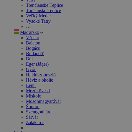
Trenčianske Teplice
Turčianske Teplice
Veľký Meder
Vysoké Tatry
…
Maďarsko
Všetko
Balaton
Bogács
Budapešť
Bük
Eger (Jáger)
Győr
Hajdúszoboszló
Hévíz a okolie
Lenti
Mezőkövesd
Miskolc
Mosonmagyaróvár
Šopron
Szentgotthárd
Sárvár
Zalakaros
…