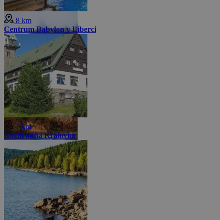
8 km
Centrum Babylon v Liberci
1 km
Rozhľadňa Královka
Menej fotiek