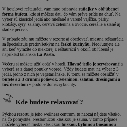
V hotelovej reštaurácii vám ráno pripravia
raňajky v obľúbenej
forme bufetu
, kde si môžete dať, čo vám práve príde na chuť. Na
výber sú klasické jedlá ako miešané a varené vajíčka, párky,
klobásy, syry, salámy, čerstvá zelenina a ovocie, cereálie a slané aj
sladké pečivo.
V prípade záujmu môžete v rezorte aj obedovať, miestna reštaurácia
sa špecializuje predovšetkým na
českú kuchyňu
. Neoľutujete ale
ani keď vyrazíte do niektorej z reštaurácií v okolí, obľúbená je
napríklad talianska
La Pasta
.
Večeru si môžete užiť opäť v hoteli.
Hlavné jedlo je servírované
a
vyberá sa z danej ponuky vopred. Vždy budete mať na výber z 3
jedál, jedno z nich je vegetariánske. K tomu sa môžete obslúžiť v
bufete s 2-3 druhmi polievok, zeleninou, šalátmi, dresingami a
tiež dezertom
v podobe domácej buchty.
Kde budete relaxovať?
Pýchou rezortu je jeho wellness centrum, tu naozaj nájdete všetko,
na čo pomyslíte. Nestarnúcou klasikou je sauna, v tomto prípade
môžete vyberať medzi klasickou
fínskou, bylinnou biosaunou