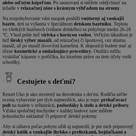
alebo soľným kúpeľom
. Po saunovaní si môžete oddýchnuť na
ležadle v
relaxačnej zóne s krásnym výhľadom na stromy
.
Na rozpohybovanie vám naopak poslúži
vnútorný aj vonkajší
bazén
, deti sa vyšantia v špeciálnom
detskom bazéniku
. Teplota
vo všetkých bazénoch (vrátane detského) sa pohybuje medzi 26-28
°C. Vhod príde tiež
vírivka s horúcou vodou
. Veľkým lákadlom je
tiež
široký výber masáží
, od relaxačnej či športovej, cez shiatsu
masáž, až po masáž lávovými kameňmi. K dispozícii budete mať aj
rôzne
kozmetické a omladzujúce procedúry
. Otužilci môžu
vyskúšať kúpanie v potôčiku, ku ktorému práve na tieto účely vedú
schodíky.
Cestujete s deťmi?
Resort Uko je ako stvorený na dovolenku s deťmi. Rodičia určite
ocenia vybavenie pre tých najmenších, ako je napr.
prebaľovací
pult
na toalete v reštaurácii,
podsedáky k stolu a detské príbory
.
Vďaka spoločnej kuchynke v každej budove zase môžete
jednoducho uskladniť či pripraviť detské pokrmy.
Aby si zábavu počas pobytu užili aj najmenší, je pre nich pripravený
detský kútik a vonkajšie ihrisko s preliezkami, hojdačkami a