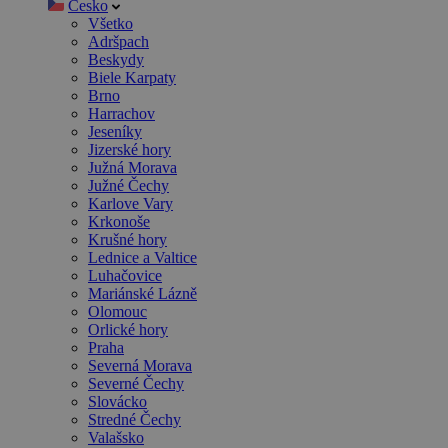
Česko
Všetko
Adršpach
Beskydy
Biele Karpaty
Brno
Harrachov
Jeseníky
Jizerské hory
Južná Morava
Južné Čechy
Karlove Vary
Krkonoše
Krušné hory
Lednice a Valtice
Luhačovice
Mariánské Lázně
Olomouc
Orlické hory
Praha
Severná Morava
Severné Čechy
Slovácko
Stredné Čechy
Valašsko