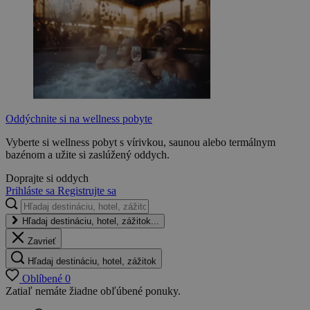
Oddýchnite si na wellness pobyte
Vyberte si wellness pobyt s vírivkou, saunou alebo termálnym
bazénom a užite si zaslúžený oddych.
Doprajte si oddych
Prihláste sa
Registrujte sa
Hľadaj destináciu, hotel, zážitok...
Zavrieť
Hľadaj destináciu, hotel, zážitok
Oblíbené
0
Zatiaľ nemáte žiadne obľúbené ponuky.