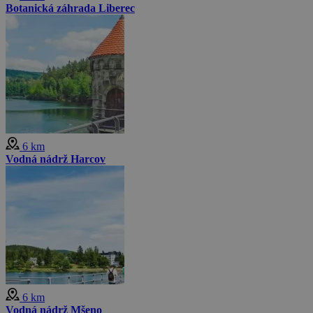
Botanická záhrada Liberec
6 km
Vodná nádrž Harcov
6 km
Vodná nádrž Mšeno