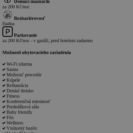
Domáci maznáčik
za 200 Kč/noc
Bezbariérovosť
žiadna
Parkovanie
za 200 Kč/noc - v garáži, pred hotelom zadarmo
Možnosti ubytovacieho zariadenia
Wi-Fi zdarma
Sauna
Možnosť procedúr
Kúpele
Reštaurácia
Detské ihrisko
Fitness
Konferenčná miestnosť
Prednášková sála
Baby friendly
Fén
Wellness
Vnútorný bazén