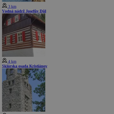
3 km
Vodná nádrž Josefův Důl
4 km
Sklárska osada Kristiánov