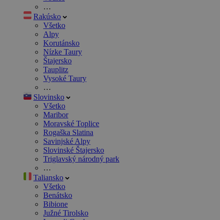
…
Rakúsko
Všetko
Alpy
Korutánsko
Nízke Taury
Štajersko
Tauplitz
Vysoké Taury
…
Slovinsko
Všetko
Maribor
Moravské Toplice
Rogaška Slatina
Savinjské Alpy
Slovinské Štajersko
Triglavský národný park
…
Taliansko
Všetko
Benátsko
Bibione
Južné Tirolsko