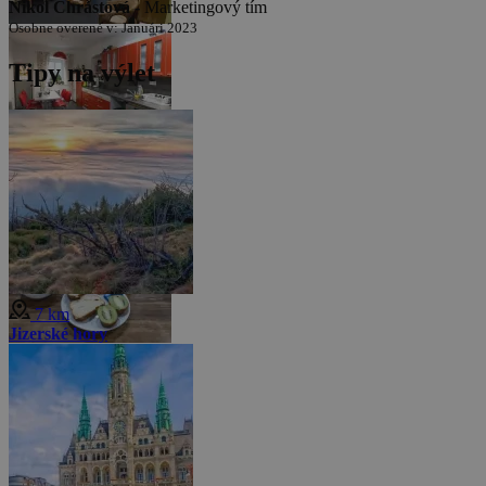
Nikol Chrástová -
Marketingový tím
Osobne overené v: Januári 2023
Tipy na výlet
7 km
Jizerské hory