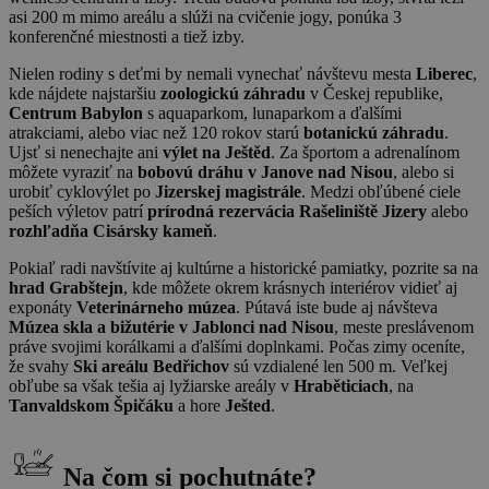
asi 200 m mimo areálu a slúži na cvičenie jogy, ponúka 3
konferenčné miestnosti a tiež izby.
Nielen rodiny s deťmi by nemali vynechať návštevu mesta
Liberec
,
kde nájdete najstaršiu
zoologickú záhradu
v Českej republike,
Centrum Babylon
s aquaparkom, lunaparkom a ďalšími
atrakciami, alebo viac než 120 rokov starú
botanickú záhradu
.
Ujsť si nenechajte ani
výlet na Ještěd
. Za športom a adrenalínom
môžete vyraziť na
bobovú dráhu v Janove nad Nisou
, alebo si
urobiť cyklovýlet po
Jizerskej magistrále
. Medzi obľúbené ciele
peších výletov patrí
prírodná rezervácia Rašeliniště Jizery
alebo
rozhľadňa Cisársky kameň
.
Pokiaľ radi navštívite aj kultúrne a historické pamiatky, pozrite sa na
hrad Grabštejn
, kde môžete okrem krásnych interiérov vidieť aj
exponáty
Veterinárneho múzea
. Pútavá iste bude aj návšteva
Múzea skla a bižutérie v Jablonci nad Nisou
, meste preslávenom
práve svojimi korálkami a ďalšími doplnkami. Počas zimy oceníte,
že svahy
Ski areálu Bedřichov
sú vzdialené len 500 m. Veľkej
obľube sa však tešia aj lyžiarske areály v
Hraběticiach
, na
Tanvaldskom Špičáku
a hore
Ješted
.
Na čom si pochutnáte?