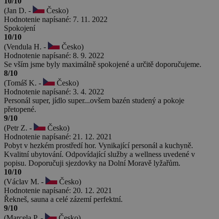
10/10
(Jan D. -
Česko)
Hodnotenie napísané: 7. 11. 2022
Spokojení
10/10
(Vendula H. -
Česko)
Hodnotenie napísané: 8. 9. 2022
Se vším jsme byly maximálně spokojené a určitě doporučujeme.
8/10
(Tomáš K. -
Česko)
Hodnotenie napísané: 3. 4. 2022
Personál super, jídlo super...ovšem bazén studený a pokoje
přetopené.
9/10
(Petr Z. -
Česko)
Hodnotenie napísané: 21. 12. 2021
Pobyt v hezkém prostředí hor. Vynikající personál a kuchyně.
Kvalitní ubytování. Odpovídající služby a wellness uvedené v
popisu. Doporučuji sjezdovky na Dolní Moravě lyžařům.
10/10
(Václav M. -
Česko)
Hodnotenie napísané: 20. 12. 2021
Řekneš, sauna a celé zázemí perfektní.
9/10
(Marcela P. -
Česko)