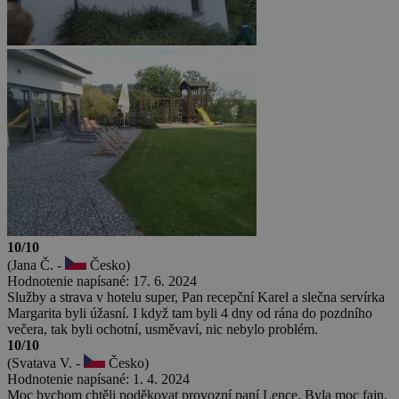
10/10
(Jana Č. -
Česko)
Hodnotenie napísané: 17. 6. 2024
Služby a strava v hotelu super, Pan recepční Karel a slečna servírka
Margarita byli úžasní. I když tam byli 4 dny od rána do pozdního
večera, tak byli ochotní, usměvaví, nic nebylo problém.
10/10
(Svatava V. -
Česko)
Hodnotenie napísané: 1. 4. 2024
Moc bychom chtěli poděkovat provozní paní Lence. Byla moc fajn.