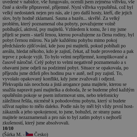
uvedené v nabídce, vše fungovalo, ocenili jsem zejména vířivku, vše
čisté a skvěle připravené, příjemné. Nyní vířivka vypuštěná, což byl
velký nedostatek nejen pro nás, ale i pro další hosty, kteří, dle jejich
slov, byly hodně zklamaní. Sauna a bazén... skvělé. Za velký
problém, který poznamenal oba pobyty, považujeme volně
pobíhající, aktivní, psy majitelů. Vzhledem k tomu, že i my jsme
přijeli se psem - starší fenou, kterou považujeme za člena rodiny, byl
pobyt černou můrou. Na jaře každému pohybu mimo pokoj
předcházelo zjišťování, kde jsou psi majitelů, pokud pobíhali po
areálu, hledat někoho, kdo je zajistí, čekat, až bude provedeno a pak
teprve z pokoje vyjít. To bylo velmi nepříjemné, komplikované a
časově náročné. Celý pobyt to velmi negativně poznamenalo a s
obavami jsme odjeli na podzimní pobyt. Situace se opakovala, po
příjezdu jsme drželi přes hodinu psa v autě, než psy zajistí. To,
vyvolalo opakovaný konflikt, kdy jsme zvažovali i odjezd.
Překvapila nás neochota a jistá arogance pana majitele, kterou se
snažila napravit paní majitelka a dohoda, že se budeme před každým
opuštěním pokoje se psem informovat sms, nebo telefonicky
záležitost řešila, nicméně k pohodovému pobytu, který si budete
užívat naplno to mělo daleko. Podle nás by měl být vždy první host-
zákazník a jeho spokojenost, to jsme, bohužel, ze strany pana
majitele nezaznamenali a pro nás to byl zatím pobyt s nejhorší
zkušeností, který jsme absolvovali.
10/10
(Šárka M. -
Česko)