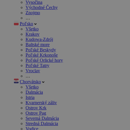
Vysočina
Východné Čechy
Znojmo
…
Poľsko
Všetko
Krakov
Kudowa-Zdrój
Baltské more
Poľské Beskydy
Poľské Krkonoše
Poľské Orlické hory
Poľské Tatry
Vroclav
…
Chorvátsko
Všetko
Dalmácia
Istria
Kvarnerský záliv
Ostrov Krk
Ostrov Pag
Severná Dalmácia
Stredná Dalmácia
Vodice