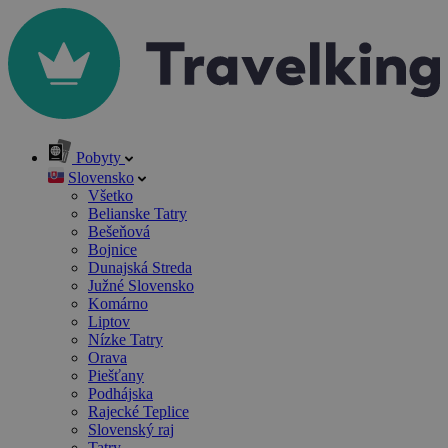
Pobyty
Slovensko
Všetko
Belianske Tatry
Bešeňová
Bojnice
Dunajská Streda
Južné Slovensko
Komárno
Liptov
Nízke Tatry
Orava
Piešťany
Podhájska
Rajecké Teplice
Slovenský raj
Tatry