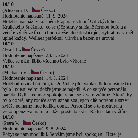
10/10
(Alexandr D. -
Česko)
Hodnotenie napísané: 11. 9. 2024
Hotel se nachází v krásném kraji na rozhraní Orlických hor a
Králického Sněžníku, co se týče stravy snídaně formou bufetu a
večeře výběr ze třech chodu a vše plně dostačující, vybrat by si měl
uplně každý, Wellnes perfektní, vířívka a bazén na urovni.
10/10
(Josef J. -
Česko)
Hodnotenie napísané: 23. 8. 2024
Velice se mám líbilo všechno bylo výborné
10/10
(Michaela V. -
Česko)
Hodnotenie napísané: 14. 8. 2024
Hotel odpovídal fotkám, takže žádné překvápko. Jídlo musíme říct
bylo luxusní velmi dobře jsme se najedli. A co se týče personálu
paráda. Byli jsme moc spokojený rádi se k vam vrátíme. Akorát by
bylo dobré, aby rodiče sami uznali zda jejich dítě potřebuje stravu
zvlášť nemáme moc jedlika doma. Personál se o to postraral a
vykompenzoval nám to takže prostě top vše. Rádi se tam vrátíme.
10/10
(Petra V. -
Česko)
Hodnotenie napísané: 9. 8. 2024
Pobyt se nam moc líbil. Se vším jsme byli spokojení. Hotel je