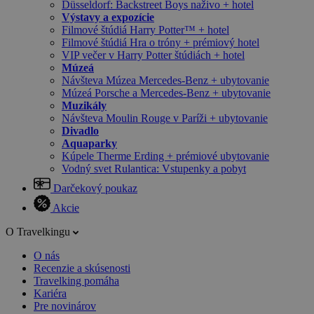
Düsseldorf: Backstreet Boys naživo + hotel
Výstavy a expozície
Filmové štúdiá Harry Potter™ + hotel
Filmové štúdiá Hra o tróny + prémiový hotel
VIP večer v Harry Potter štúdiách + hotel
Múzeá
Návšteva Múzea Mercedes-Benz + ubytovanie
Múzeá Porsche a Mercedes-Benz + ubytovanie
Muzikály
Návšteva Moulin Rouge v Paríži + ubytovanie
Divadlo
Aquaparky
Kúpele Therme Erding + prémiové ubytovanie
Vodný svet Rulantica: Vstupenky a pobyt
Darčekový poukaz
Akcie
O Travelkingu
O nás
Recenzie a skúsenosti
Travelking pomáha
Kariéra
Pre novinárov