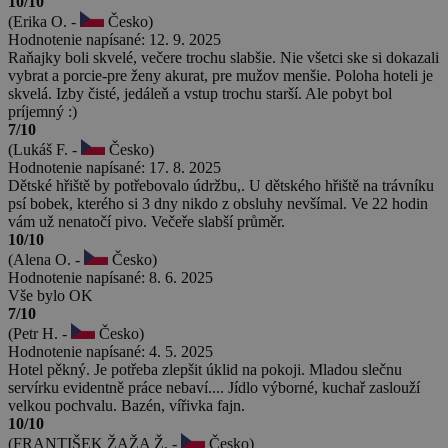
10/10
(Erika O. -
Česko)
Hodnotenie napísané: 12. 9. 2025
Raňajky boli skvelé, večere trochu slabšie. Nie všetci ske si dokazali
vybrat a porcie-pre ženy akurat, pre mužov menšie. Poloha hoteli je
skvelá. Izby čisté, jedáleň a vstup trochu starší. Ale pobyt bol
príjemný :)
7/10
(Lukáš F. -
Česko)
Hodnotenie napísané: 17. 8. 2025
Dětské hřiště by potřebovalo údržbu,. U dětského hřiště na trávníku
psí bobek, kterého si 3 dny nikdo z obsluhy nevšímal. Ve 22 hodin
vám už nenatočí pivo. Večeře slabší průměr.
10/10
(Alena O. -
Česko)
Hodnotenie napísané: 8. 6. 2025
Vše bylo OK
7/10
(Petr H. -
Česko)
Hodnotenie napísané: 4. 5. 2025
Hotel pěkný. Je potřeba zlepšit úklid na pokoji. Mladou slečnu
servírku evidentně práce nebaví.... Jídlo výborné, kuchař zaslouží
velkou pochvalu. Bazén, vířivka fajn.
10/10
(FRANTIŠEK ŽAŽA Ž. -
Česko)