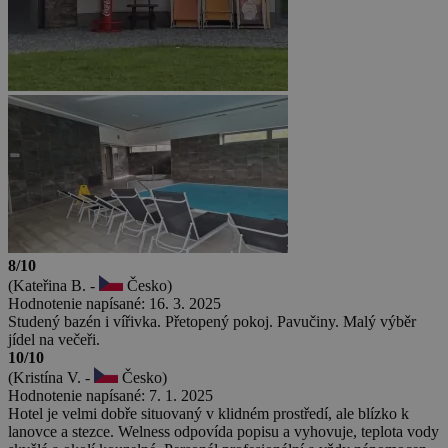
8/10
(Kateřina B. -
Česko)
Hodnotenie napísané: 16. 3. 2025
Studený bazén i vířivka. Přetopený pokoj. Pavučiny. Malý výběr
jídel na večeři.
10/10
(Kristína V. -
Česko)
Hodnotenie napísané: 7. 1. 2025
Hotel je velmi dobře situovaný v klidném prostředí, ale blízko k
lanovce a stezce. Welness odpovída popisu a vyhovuje, teplota vody