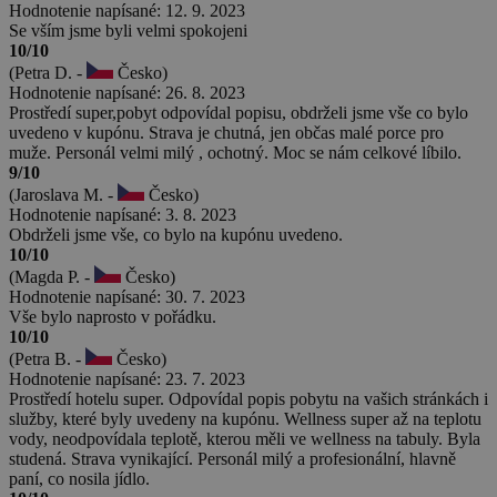
Hodnotenie napísané: 12. 9. 2023
Se vším jsme byli velmi spokojeni
10/10
(Petra D. -
Česko)
Hodnotenie napísané: 26. 8. 2023
Prostředí super,pobyt odpovídal popisu, obdrželi jsme vše co bylo
uvedeno v kupónu. Strava je chutná, jen občas malé porce pro
muže. Personál velmi milý , ochotný. Moc se nám celkové líbilo.
9/10
(Jaroslava M. -
Česko)
Hodnotenie napísané: 3. 8. 2023
Obdrželi jsme vše, co bylo na kupónu uvedeno.
10/10
(Magda P. -
Česko)
Hodnotenie napísané: 30. 7. 2023
Vše bylo naprosto v pořádku.
10/10
(Petra B. -
Česko)
Hodnotenie napísané: 23. 7. 2023
Prostředí hotelu super. Odpovídal popis pobytu na vašich stránkách i
služby, které byly uvedeny na kupónu. Wellness super až na teplotu
vody, neodpovídala teplotě, kterou měli ve wellness na tabuly. Byla
studená. Strava vynikající. Personál milý a profesionální, hlavně
paní, co nosila jídlo.