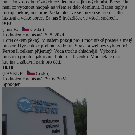
umístěn v dosahu různých rozhleden a zajimavých míst. Personálu
není co vytknout naopak na všem se dalo domluvit. Bazén teplý a
pokoje pěkné,prostorné. Velké plus ,že se může i se psem. Jídlo
luxusní a velké porce. Za nás 5 hvězdiček ve všech směrech.
9/10
(Jana B. -
Česko)
Hodnotenie napísané: 5. 8. 2024
Hotel cekem pěkný. V našem pokoji pro 4 moc nízké postele a malý
prostor. Hygienické podmínky dobré. Strava a wellnes vyhovující.
Personál celkem příjemný. Voda trochu chladnější. Výborné
prostředí pro děti jak uvnitř hotelu, tak venku. Moc pěkné okolí,
krajina a zábavní park pro děti.
10/10
(PAVEL F. -
Česko)
Hodnotenie napísané: 29. 6. 2024
Spokojeni