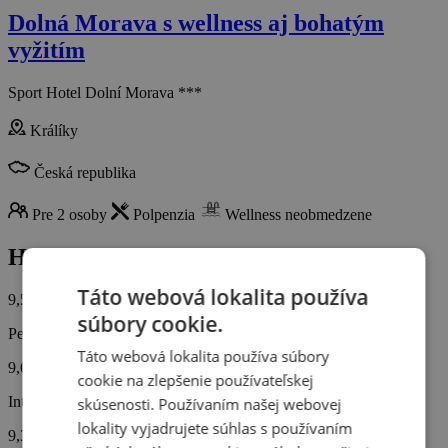
Dolná Morava s wellness aj bohatým
vyžitím
Sport Hotel Dolní Morava ***
Králíky
Česká republika
Pre 2 osoby
Polpenzia
Wellness neobmedzene
Hodnotenie od zákazníkov
Táto webová lokalita používa
9,5/10
súbory cookie.
Personál
Táto webová lokalita používa súbory
9,6
cookie na zlepšenie používateľskej
Interiér hotela
skúsenosti. Používaním našej webovej
lokality vyjadrujete súhlas s používaním
9,3