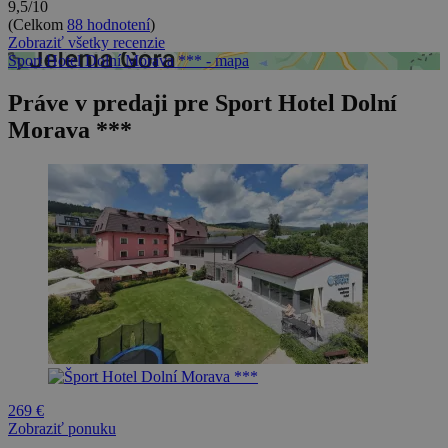
9,5/10
(Celkom
88 hodnotení
)
Zobraziť všetky recenzie
Sport Hotel Dolní Morava *** - mapa
Práve v predaji pre Sport Hotel Dolní
Morava ***
269 €
Zobraziť ponuku