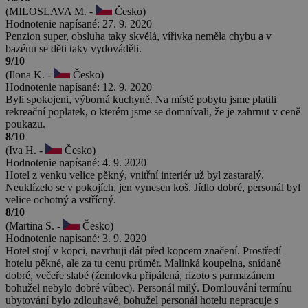
(MILOSLAVA M. -
Česko)
Hodnotenie napísané: 27. 9. 2020
Penzion super, obsluha taky skvělá, vířivka neměla chybu a v
bazénu se děti taky vydováděli.
9/10
(Ilona K. -
Česko)
Hodnotenie napísané: 12. 9. 2020
Byli spokojeni, výborná kuchyně. Na místě pobytu jsme platili
rekreační poplatek, o kterém jsme se domnívali, že je zahrnut v ceně
poukazu.
8/10
(Iva H. -
Česko)
Hodnotenie napísané: 4. 9. 2020
Hotel z venku velice pěkný, vnitřní interiér už byl zastaralý.
Neuklízelo se v pokojích, jen vynesen koš. Jídlo dobré, personál byl
velice ochotný a vstřícný.
8/10
(Martina S. -
Česko)
Hodnotenie napísané: 3. 9. 2020
Hotel stojí v kopci, navrhuji dát před kopcem značení. Prostředí
hotelu pěkné, ale za tu cenu průměr. Malinká koupelna, snídaně
dobré, večeře slabé (žemlovka připálená, rizoto s parmazánem
bohužel nebylo dobré vůbec). Personál milý. Domlouvání termínu
ubytování bylo zdlouhavé, bohužel personál hotelu nepracuje s