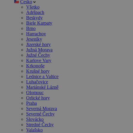
Česko
Všetko
Adršpach
Beskydy
Biele Karpaty
Brno
Harrachov
Jeseníky
Jizerské hory
Južná Morava
Južné Čechy
Karlove Vary
Krkonoše
Krušné hory
Lednice a Valtice
Luhačovice
Mariánské Lázně
Olomouc
Orlické hory
Praha
Severná Morava
Severné Čechy
Slovácko
Stredné Čechy
Valašsko