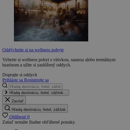
Oddýchnite si na wellness pobyte
Vyberte si wellness pobyt s vírivkou, saunou alebo termálnym
bazénom a užite si zaslúžený oddych.
Doprajte si oddych
Prihláste sa
Registrujte sa
Hľadaj destináciu, hotel, zážitok...
Zavrieť
Hľadaj destináciu, hotel, zážitok
Oblíbené
0
Zatiaľ nemáte žiadne obľúbené ponuky.