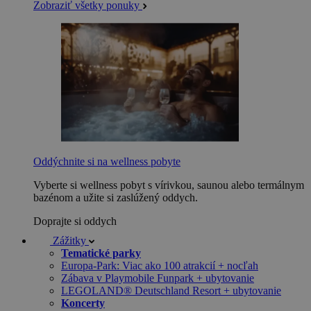
Zobraziť všetky ponuky
Oddýchnite si na wellness pobyte
Vyberte si wellness pobyt s vírivkou, saunou alebo termálnym
bazénom a užite si zaslúžený oddych.
Doprajte si oddych
Zážitky
Tematické parky
Europa-Park: Viac ako 100 atrakcií + nocľah
Zábava v Playmobile Funpark + ubytovanie
LEGOLAND® Deutschland Resort + ubytovanie
Koncerty