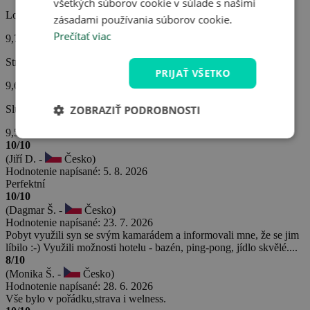
všetkých súborov cookie v súlade s našimi
Lokalita hotela
zásadami používania súborov cookie.
Prečítať viac
9,7
Strava
PRIJAŤ VŠETKO
9,6
Služby hotela
ZOBRAZIŤ PODROBNOSTI
9,5
10/10
(Jiří D. -
Česko)
Hodnotenie napísané: 5. 8. 2026
Perfektní
10/10
(Dagmar Š. -
Česko)
Hodnotenie napísané: 23. 7. 2026
Pobyt využili syn se svým kamarádem a informovali mne, že se jim
líbilo :-) Využili možnosti hotelu - bazén, ping-pong, jídlo skvělé....
8/10
(Monika Š. -
Česko)
Hodnotenie napísané: 28. 6. 2026
Vše bylo v pořádku,strava i welness.