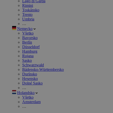
Lago di Garda
Rimini
Toskánsko
Trento
Umbria
…
Nemecko
Všetko
Bavorsko
Berlín
Düsseldorf
Hamburg
Rujana
Sasko
Schwarzwald
Bádensko-Württembersko
Durínsko
Hesensko
Dolné Sasko
…
Holandsko
Všetko
Amsterdam
…