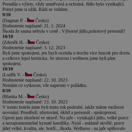
Poradila s výlety, vždy usměvavá a ochotná. Jídlo bylo vynikající.
Pobyt jsme si užili. Rádi se vrátíme.
9/10
(Dagmar P. -
Česko)
Hodnotenie napísané: 21. 1. 2024
Škoda že sauna nebyla v ceně . Výborné jídlo,pohotový personál?
10/10
(Zdeněk H. -
Česko)
Hodnotenie napísané: 3. 12. 2023
Byli jsme spokojeni, jen bych ocenila o trochu vice hracek pro dceru
a celkove lepsi hernicku. Se stravou i wellness jsme byli plne
spokojeni.
10/10
(Luděk V. -
Česko)
Hodnotenie napísané: 22. 10. 2023
Nemám co vytknout, vše naprosto v pořádku.
8/10
(Blanka M. -
Česko)
Hodnotenie napísané: 13. 10. 2023
V tomto hotelu jsme byli tento rok podruhé, takže máme možnost
srovnání. Prostředí, ubytování, úklid a personál - spokojenost.
Oproti jaru zhoršení ve stravě. Na jaře - vynikající jídlo, velké porce
a nezapomenutelné kynuté knedlíky. Nyní - snídaně skvělé, porce
jídel velké, kvalita, ale, horší....škoda. Wellness - na jaře splňovalo