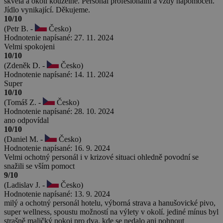
skvělá a okolí kouzelné. Personál profesionální a vždy nápomocen.
Jídlo vynikající. Děkujeme.
10/10
(Petr B. -
Česko)
Hodnotenie napísané: 27. 11. 2024
Velmi spokojeni
10/10
(Zdeněk D. -
Česko)
Hodnotenie napísané: 14. 11. 2024
Super
10/10
(Tomáš Z. -
Česko)
Hodnotenie napísané: 28. 10. 2024
ano odpovídal
10/10
(Daniel M. -
Česko)
Hodnotenie napísané: 16. 9. 2024
Velmi ochotný personál i v krizové situaci ohledně povodní se
snažili se vším pomoct
9/10
(Ladislav J. -
Česko)
Hodnotenie napísané: 13. 9. 2024
milý a ochotný personál hotelu, výborná strava a hanušovické pivo,
super wellness, spoustu možností na výlety v okolí. jediné mínus byl
strašně maličký pokoj pro dva, kde se nedalo ani pohnout