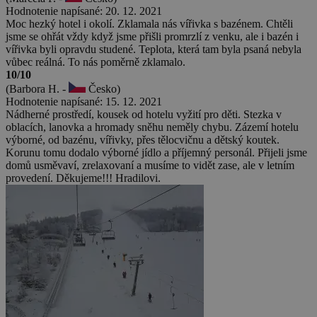
Hodnotenie napísané: 20. 12. 2021
Moc hezký hotel i okolí. Zklamala nás vířivka s bazénem. Chtěli
jsme se ohřát vždy když jsme přišli promrzlí z venku, ale i bazén i
vířivka byli opravdu studené. Teplota, která tam byla psaná nebyla
vůbec reálná. To nás poměrně zklamalo.
10/10
(Barbora H. -
Česko)
Hodnotenie napísané: 15. 12. 2021
Nádherné prostředí, kousek od hotelu vyžití pro děti. Stezka v
oblacích, lanovka a hromady sněhu neměly chybu. Zázemí hotelu
výborné, od bazénu, vířivky, přes tělocvičnu a dětský koutek.
Korunu tomu dodalo výborné jídlo a příjemný personál. Přijeli jsme
domů usměvaví, zrelaxovaní a musíme to vidět zase, ale v letním
provedení. Děkujeme!!! Hradilovi.