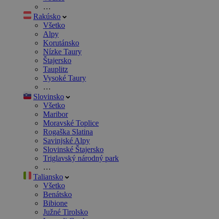
…
Rakúsko
Všetko
Alpy
Korutánsko
Nízke Taury
Štajersko
Tauplitz
Vysoké Taury
…
Slovinsko
Všetko
Maribor
Moravské Toplice
Rogaška Slatina
Savinjské Alpy
Slovinské Štajersko
Triglavský národný park
…
Taliansko
Všetko
Benátsko
Bibione
Južné Tirolsko