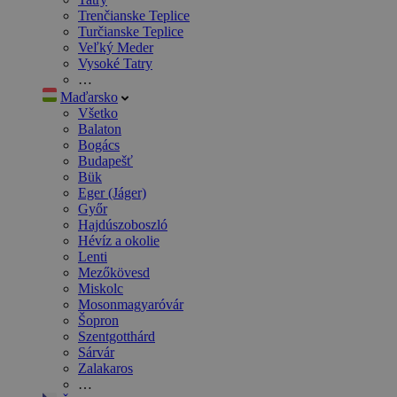
Trenčianske Teplice
Turčianske Teplice
Veľký Meder
Vysoké Tatry
…
Maďarsko
Všetko
Balaton
Bogács
Budapešť
Bük
Eger (Jáger)
Győr
Hajdúszoboszló
Hévíz a okolie
Lenti
Mezőkövesd
Miskolc
Mosonmagyaróvár
Šopron
Szentgotthárd
Sárvár
Zalakaros
…