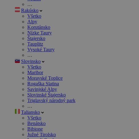
…
Rakúsko
Všetko
Alpy
Korutánsko
Nízke Taury
Štajersko
Tauplitz
Vysoké Taury
…
Slovinsko
Všetko
Maribor
Moravské Toplice
Rogaška Slatina
Savinjské Alpy
Slovinské Štajersko
Triglavský národný park
…
Taliansko
Všetko
Benátsko
Bibione
Južné Tirolsko