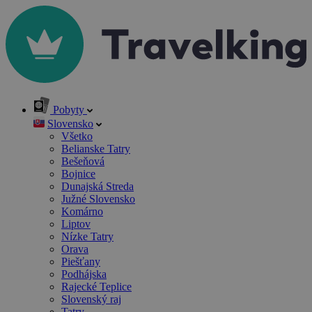
Pobyty
Slovensko
Všetko
Belianske Tatry
Bešeňová
Bojnice
Dunajská Streda
Južné Slovensko
Komárno
Liptov
Nízke Tatry
Orava
Piešťany
Podhájska
Rajecké Teplice
Slovenský raj
Tatry