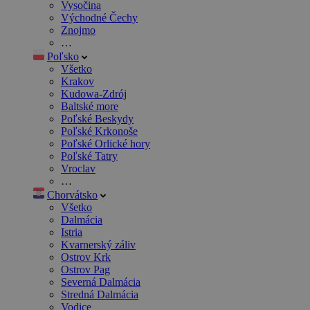
Vysočina
Východné Čechy
Znojmo
…
Poľsko
Všetko
Krakov
Kudowa-Zdrój
Baltské more
Poľské Beskydy
Poľské Krkonoše
Poľské Orlické hory
Poľské Tatry
Vroclav
…
Chorvátsko
Všetko
Dalmácia
Istria
Kvarnerský záliv
Ostrov Krk
Ostrov Pag
Severná Dalmácia
Stredná Dalmácia
Vodice