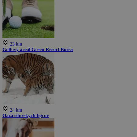
23 km
Golfový areál Green Resort Borša
24 km
Oáza sibírskych tigrov