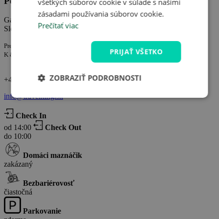
Penzión Fortune
všetkých súborov cookie v súlade s našimi
zásadami používania súborov cookie.
Gabčikovská cesta 4594, Dunajská Streda
Prečítať viac
Slovenská republika
Prevádzkuje spoločnosť:
PRIJAŤ VŠETKO
K & V Fortune s. r. o. IČ: 36251631
ZOBRAZIŤ PODROBNOSTI
+421 905 442 083
info@travelking.sk
Check In
od 14:00
Check Out
do 10:00
Domáci maznáčik
zakázaný
Bezbariérovosť
čiastočná
Parkovanie