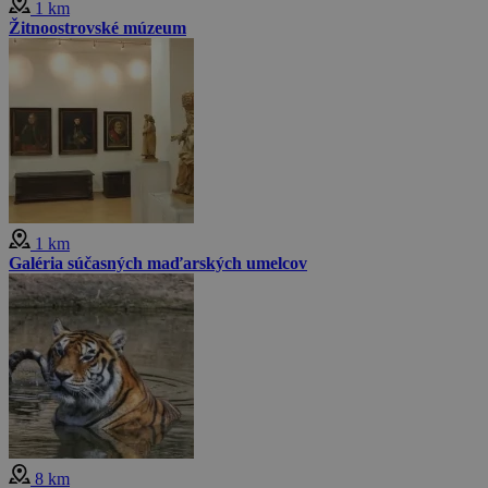
1 km
Žitnoostrovské múzeum
1 km
Galéria súčasných maďarských umelcov
8 km