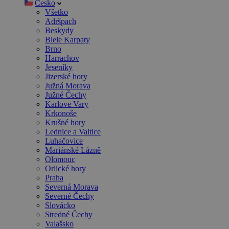
Česko
Všetko
Adršpach
Beskydy
Biele Karpaty
Brno
Harrachov
Jeseníky
Jizerské hory
Južná Morava
Južné Čechy
Karlove Vary
Krkonoše
Krušné hory
Lednice a Valtice
Luhačovice
Mariánské Lázně
Olomouc
Orlické hory
Praha
Severná Morava
Severné Čechy
Slovácko
Stredné Čechy
Valašsko