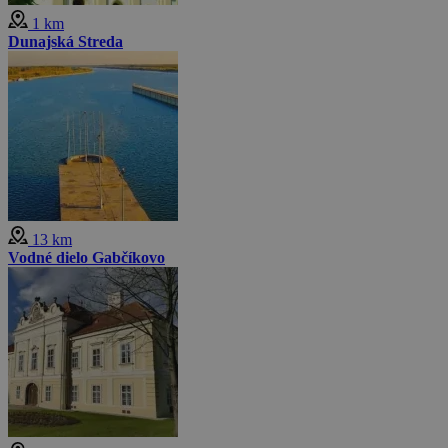
1 km
Dunajská Streda
13 km
Vodné dielo Gabčíkovo