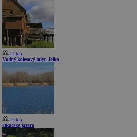
17 km
Vodný kolesový mlyn Jelka
19 km
Okočské jazero