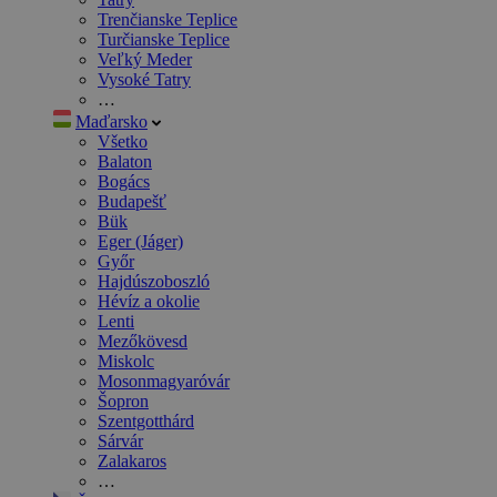
Trenčianske Teplice
Turčianske Teplice
Veľký Meder
Vysoké Tatry
…
Maďarsko
Všetko
Balaton
Bogács
Budapešť
Bük
Eger (Jáger)
Győr
Hajdúszoboszló
Hévíz a okolie
Lenti
Mezőkövesd
Miskolc
Mosonmagyaróvár
Šopron
Szentgotthárd
Sárvár
Zalakaros
…