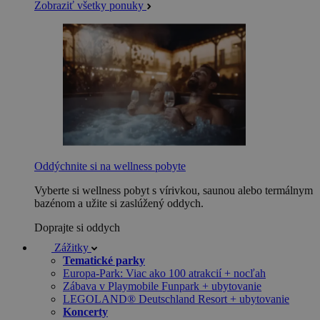
Zobraziť všetky ponuky
Oddýchnite si na wellness pobyte
Vyberte si wellness pobyt s vírivkou, saunou alebo termálnym
bazénom a užite si zaslúžený oddych.
Doprajte si oddych
Zážitky
Tematické parky
Europa-Park: Viac ako 100 atrakcií + nocľah
Zábava v Playmobile Funpark + ubytovanie
LEGOLAND® Deutschland Resort + ubytovanie
Koncerty