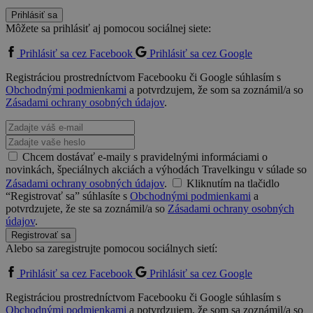
Prihlásiť sa
Môžete sa prihlásiť aj pomocou sociálnej siete:
Prihlásiť sa cez Facebook
Prihlásiť sa cez Google
Registráciou prostredníctvom Facebooku či Google súhlasím s
Obchodnými podmienkami
a potvrdzujem, že som sa zoznámil/a so
Zásadami ochrany osobných údajov
.
Chcem dostávať e-maily s pravidelnými informáciami o
novinkách, špeciálnych akciách a výhodách Travelkingu v súlade so
Zásadami ochrany osobných údajov
.
Kliknutím na tlačidlo
“Registrovať sa” súhlasíte s
Obchodnými podmienkami
a
potvrdzujete, že ste sa zoznámil/a so
Zásadami ochrany osobných
údajov
.
Registrovať sa
Alebo sa zaregistrujte pomocou sociálnych sietí:
Prihlásiť sa cez Facebook
Prihlásiť sa cez Google
Registráciou prostredníctvom Facebooku či Google súhlasím s
Obchodnými podmienkami
a potvrdzujem, že som sa zoznámil/a so