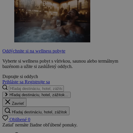
Oddýchnite si na wellness pobyte
Vyberte si wellness pobyt s vírivkou, saunou alebo termálnym
bazénom a užite si zaslúžený oddych.
Doprajte si oddych
Prihláste sa
Registrujte sa
Hľadaj destináciu, hotel, zážitok...
Zavrieť
Hľadaj destináciu, hotel, zážitok
Oblíbené
0
Zatiaľ nemáte žiadne obľúbené ponuky.