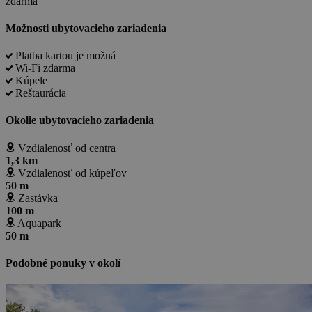
zdarma
Možnosti ubytovacieho zariadenia
Platba kartou je možná
Wi-Fi zdarma
Kúpele
Reštaurácia
Okolie ubytovacieho zariadenia
Vzdialenosť od centra
1,3 km
Vzdialenosť od kúpeľov
50 m
Zastávka
100 m
Aquapark
50 m
Podobné ponuky v okolí