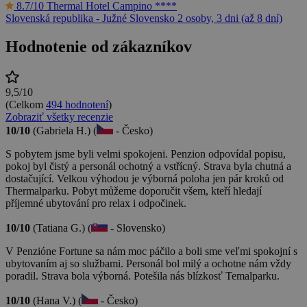
8.7/10
Thermal Hotel Campino ****
Slovenská republika - Južné Slovensko
2 osoby, 3 dni (až 8 dní)
Hodnotenie od zákazníkov
9,5/10
(Celkom
494 hodnotení
)
Zobraziť všetky recenzie
10/10
(Gabriela H.) (
- Česko)
S pobytem jsme byli velmi spokojeni. Penzion odpovídal popisu,
pokoj byl čistý a personál ochotný a vstřícný. Strava byla chutná a
dostačující. Velkou výhodou je výborná poloha jen pár kroků od
Thermalparku. Pobyt můžeme doporučit všem, kteří hledají
příjemné ubytování pro relax i odpočinek.
10/10
(Tatiana G.) (
- Slovensko)
V Penzióne Fortune sa nám moc páčilo a boli sme veľmi spokojní s
ubytovaním aj so službami. Personál bol milý a ochotne nám vždy
poradil. Strava bola výborná. Potešila nás blízkosť Temalparku.
10/10
(Hana V.) (
- Česko)