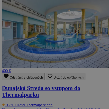
400 €
Odstrániť z obľúbených
Uložiť do obľúbených
Dunajská Streda so vstupom do
Thermalparku
9.7/10
Hotel Thermalpark ***