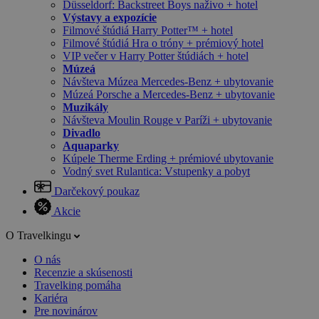
Düsseldorf: Backstreet Boys naživo + hotel
Výstavy a expozície
Filmové štúdiá Harry Potter™ + hotel
Filmové štúdiá Hra o tróny + prémiový hotel
VIP večer v Harry Potter štúdiách + hotel
Múzeá
Návšteva Múzea Mercedes-Benz + ubytovanie
Múzeá Porsche a Mercedes-Benz + ubytovanie
Muzikály
Návšteva Moulin Rouge v Paríži + ubytovanie
Divadlo
Aquaparky
Kúpele Therme Erding + prémiové ubytovanie
Vodný svet Rulantica: Vstupenky a pobyt
Darčekový poukaz
Akcie
O Travelkingu
O nás
Recenzie a skúsenosti
Travelking pomáha
Kariéra
Pre novinárov