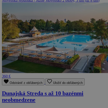
Slovenská republika - Južné Slovensko
2 osoby, 3 dni (až 8 dní)
360 €
Odstrániť z obľúbených
Uložiť do obľúbených
Dunajská Streda s až 10 bazénmi
neobmedzene