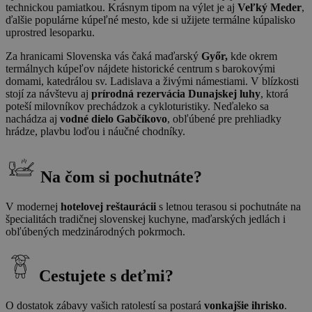
technickou pamiatkou. Krásnym tipom na výlet je aj
Veľký Meder
,
ďalšie populárne kúpeľné mesto, kde si užijete termálne kúpalisko
uprostred lesoparku.
Za hranicami Slovenska vás čaká maďarský
Győr,
kde okrem
termálnych kúpeľov nájdete historické centrum s barokovými
domami, katedrálou sv. Ladislava a živými námestiami. V blízkosti
stojí za návštevu aj
prírodná rezervácia Dunajskej luhy
, ktorá
poteší milovníkov prechádzok a cykloturistiky. Neďaleko sa
nachádza aj
vodné dielo Gabčíkovo
, obľúbené pre prehliadky
hrádze, plavbu loďou i náučné chodníky.
Na čom si pochutnáte?
V modernej
hotelovej reštaurácii
s letnou terasou si pochutnáte na
špecialitách tradičnej slovenskej kuchyne, maďarských jedlách i
obľúbených medzinárodných pokrmoch.
Cestujete s deťmi?
O dostatok zábavy vašich ratolestí sa postará
vonkajšie ihrisko
.