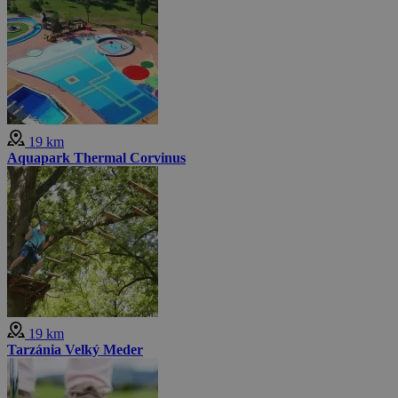
19 km
Aquapark Thermal Corvinus
19 km
Tarzánia Velký Meder