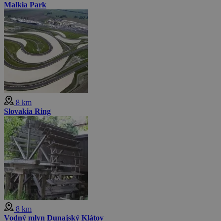
Malkia Park
8 km
Slovakia Ring
8 km
Vodný mlyn Dunajský Klátov