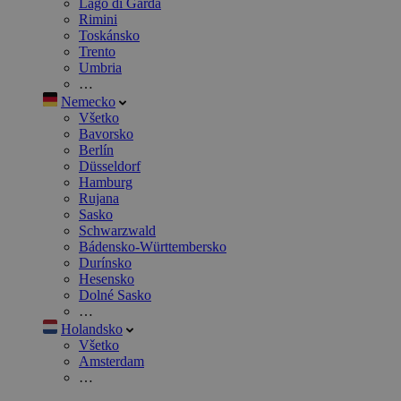
Lago di Garda
Rimini
Toskánsko
Trento
Umbria
…
Nemecko
Všetko
Bavorsko
Berlín
Düsseldorf
Hamburg
Rujana
Sasko
Schwarzwald
Bádensko-Württembersko
Durínsko
Hesensko
Dolné Sasko
…
Holandsko
Všetko
Amsterdam
…