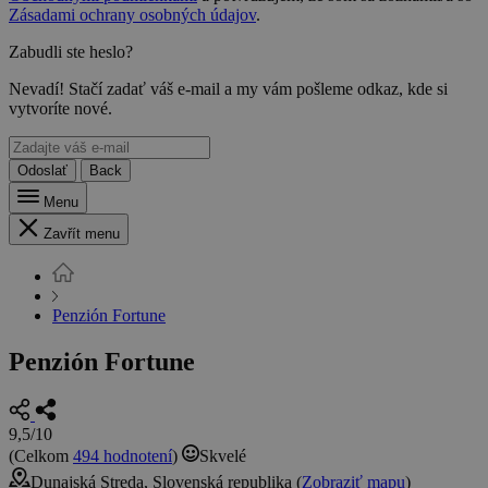
Zásadami ochrany osobných údajov
.
Zabudli ste heslo?
Nevadí! Stačí zadať váš e-mail a my vám pošleme odkaz, kde si
vytvoríte nové.
Odoslať
Back
Menu
Zavřít menu
Penzión Fortune
Penzión Fortune
9,5/10
(Celkom
494 hodnotení
)
Skvelé
Dunajská Streda, Slovenská republika (
Zobraziť mapu
)