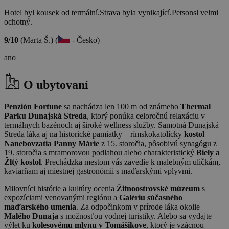
Hotel byl kousek od termální.Strava byla vynikající.Petsonsl velmi
ochotný.
9/10
(Marta Š.) (
- Česko)
ano
O ubytovaní
Penzión Fortune
sa nachádza len 100 m od známeho
Thermal
Parku Dunajská Streda
, ktorý ponúka celoročnú relaxáciu v
termálnych bazénoch aj široké wellness služby. Samotná Dunajská
Streda láka aj na historické pamiatky – rímskokatolícky
kostol
Nanebovzatia Panny Márie
z 15. storočia, pôsobivú synagógu z
19. storočia s mramorovou podlahou alebo charakteristický
Biely a
Žltý kostol
. Prechádzka mestom vás zavedie k malebným uličkám,
kaviarňam aj miestnej gastronómii s maďarskými vplyvmi.
Milovníci histórie a kultúry ocenia
Žitnoostrovské múzeum
s
expozíciami venovanými regiónu a
Galériu súčasného
maďarského umenia
. Za odpočinkom v prírode láka okolie
Malého Dunaja
s možnosťou vodnej turistiky. Alebo sa vydajte
výlet ku
kolesovému mlynu v Tomášikove
, ktorý je vzácnou