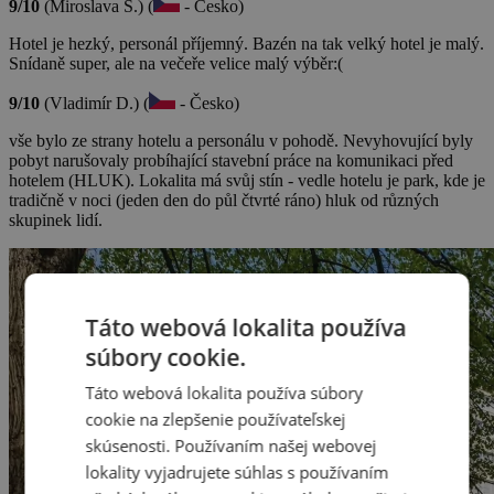
9/10
(Miroslava Š.) (
- Česko)
Hotel je hezký, personál příjemný. Bazén na tak velký hotel je malý.
Snídaně super, ale na večeře velice malý výběr:(
9/10
(Vladimír D.) (
- Česko)
vše bylo ze strany hotelu a personálu v pohodě. Nevyhovující byly
pobyt narušovaly probíhající stavební práce na komunikaci před
hotelem (HLUK). Lokalita má svůj stín - vedle hotelu je park, kde je
tradičně v noci (jeden den do půl čtvrté ráno) hluk od různých
skupinek lidí.
Táto webová lokalita používa
súbory cookie.
Táto webová lokalita používa súbory
cookie na zlepšenie používateľskej
skúsenosti. Používaním našej webovej
lokality vyjadrujete súhlas s používaním