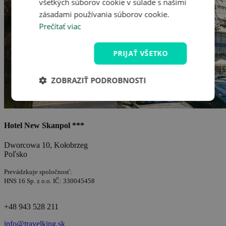
všetkých súborov cookie v súlade s našimi
zásadami používania súborov cookie.
Prečítať viac
PRIJAŤ VŠETKO
ZOBRAZIŤ PODROBNOSTI
Hotel New Skanpol ***
Dworcowa 10, Kołobrzeg
Poľsko
Prevádzkuje spoločnosť:
HNS 16 Sp. z o.o. IČ: 330045458
+48 943 528 211
info@travelking.sk