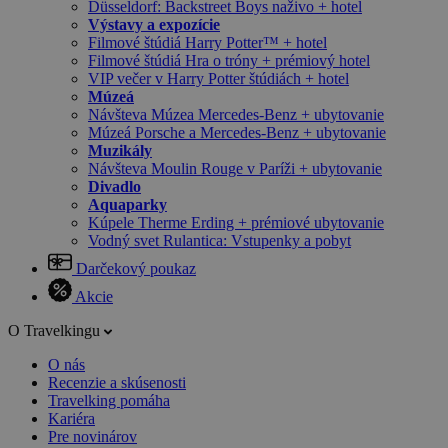
Düsseldorf: Backstreet Boys naživo + hotel
Výstavy a expozície
Filmové štúdiá Harry Potter™ + hotel
Filmové štúdiá Hra o tróny + prémiový hotel
VIP večer v Harry Potter štúdiách + hotel
Múzeá
Návšteva Múzea Mercedes-Benz + ubytovanie
Múzeá Porsche a Mercedes-Benz + ubytovanie
Muzikály
Návšteva Moulin Rouge v Paríži + ubytovanie
Divadlo
Aquaparky
Kúpele Therme Erding + prémiové ubytovanie
Vodný svet Rulantica: Vstupenky a pobyt
Darčekový poukaz
Akcie
O Travelkingu
O nás
Recenzie a skúsenosti
Travelking pomáha
Kariéra
Pre novinárov