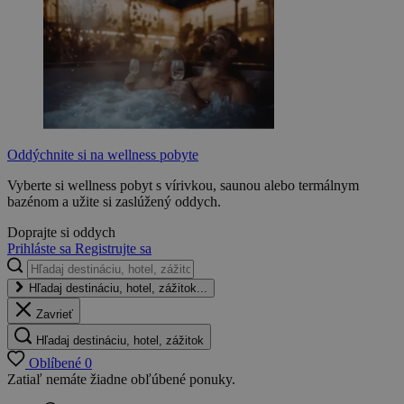
Oddýchnite si na wellness pobyte
Vyberte si wellness pobyt s vírivkou, saunou alebo termálnym
bazénom a užite si zaslúžený oddych.
Doprajte si oddych
Prihláste sa
Registrujte sa
Hľadaj destináciu, hotel, zážitok...
Zavrieť
Hľadaj destináciu, hotel, zážitok
Oblíbené
0
Zatiaľ nemáte žiadne obľúbené ponuky.