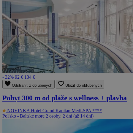
- 32%
92 €
134 €
Odstrániť z obľúbených
Uložiť do obľúbených
Pobyt 300 m od pláže s wellness + plavba
NOVINKA
Hotel Grand Kapitan Medi-SPA ****
Poľsko - Baltské more
2 osoby, 2 dni (až 14 dní)