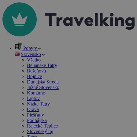
Pobyty
Slovensko
Všetko
Belianske Tatry
Bešeňová
Bojnice
Dunajská Streda
Južné Slovensko
Komárno
Liptov
Nízke Tatry
Orava
Piešťany
Podhájska
Rajecké Teplice
Slovenský raj
Tatry