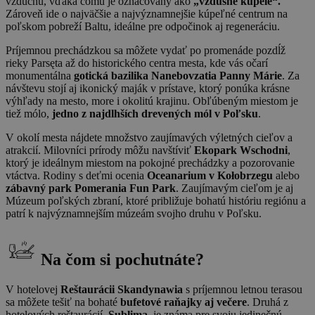
vzduchu, vďaka čomu je označovaný ako
„vzdušné kúpele“.
Zároveň ide o najväčšie a najvýznamnejšie kúpeľné centrum na
poľskom pobreží Baltu, ideálne pre odpočinok aj regeneráciu.
Príjemnou prechádzkou sa môžete vydať po promenáde pozdĺž
rieky Parsęta až do historického centra mesta, kde vás očarí
monumentálna
gotická bazilika Nanebovzatia Panny Márie
. Za
návštevu stojí aj ikonický maják v prístave, ktorý ponúka krásne
výhľady na mesto, more i okolitú krajinu. Obľúbeným miestom je
tiež mólo,
jedno z najdlhších drevených mól v Poľsku
.
V okolí mesta nájdete množstvo zaujímavých výletných cieľov a
atrakcií. Milovníci prírody môžu navštíviť
Ekopark Wschodni
,
ktorý je ideálnym miestom na pokojné prechádzky a pozorovanie
vtáctva. Rodiny s deťmi ocenia
Oceanarium v ​​Kołobrzegu
alebo
zábavný park Pomerania Fun Park
. Zaujímavým cieľom je aj
Múzeum poľských zbraní, ktoré približuje bohatú históriu regiónu a
patrí k najvýznamnejším múzeám svojho druhu v Poľsku.
Na čom si pochutnáte?
V hotelovej
Reštaurácii Skandynawia
s príjemnou letnou terasou
sa môžete tešiť na bohaté
bufetové raňajky aj večere
. Druhá z
hotelových reštaurácií,
Sublima
, je známa pre svoju jedinečnú