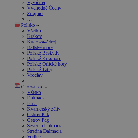
Vysočina
Východné Čechy
Znojmo
…
Poľsko
Všetko
Krakov
Kudowa-Zdrój
Baltské more
Poľské Beskydy
Poľské Krkonoše
Poľské Orlické hory
Poľské Tatry
Vroclav
…
Chorvátsko
Všetko
Dalmácia
Istria
Kvarnerský záliv
Ostrov Krk
Ostrov Pag
Severná Dalmácia
Stredná Dalmácia
Vodice