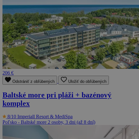
206 €
Odstrániť z obľúbených
Uložiť do obľúbených
Baltské more pri pláži + bazénový
komplex
8/10
Imperiall Resort & MediSpa
Poľsko - Baltské more
2 osoby, 3 dni (až 8 dní)