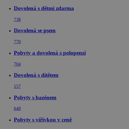
Dovolená s dětmi zdarma
738
Dovolená se psem
770
Pobyty a dovolená s polopenzí
704
Dovolená s dítětem
157
Pobyty s bazénem
648
Pobyty s vířivkou v ceně