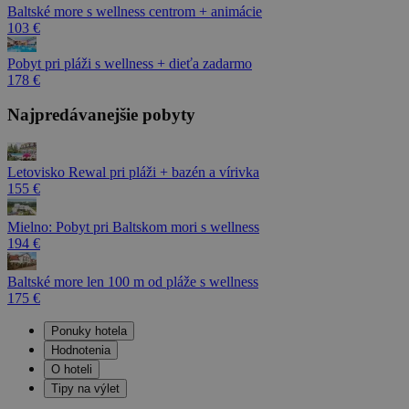
Baltské more s wellness centrom + animácie
103 €
Pobyt pri pláži s wellness + dieťa zadarmo
178 €
Najpredávanejšie pobyty
Letovisko Rewal pri pláži + bazén a vírivka
155 €
Mielno: Pobyt pri Baltskom mori s wellness
194 €
Baltské more len 100 m od pláže s wellness
175 €
Ponuky hotela
Hodnotenia
O hoteli
Tipy na výlet