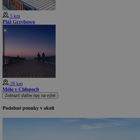
5 km
Pláž Grzybowo
28 km
Mólo v Chłopoch
Zobraziť ďalšie tipy na výlet
Podobné ponuky v okolí