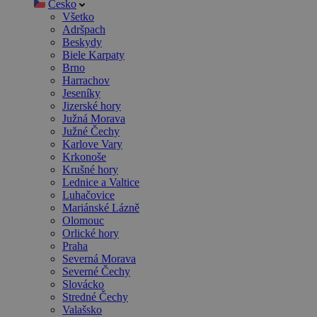
Česko
Všetko
Adršpach
Beskydy
Biele Karpaty
Brno
Harrachov
Jeseníky
Jizerské hory
Južná Morava
Južné Čechy
Karlove Vary
Krkonoše
Krušné hory
Lednice a Valtice
Luhačovice
Mariánské Lázně
Olomouc
Orlické hory
Praha
Severná Morava
Severné Čechy
Slovácko
Stredné Čechy
Valašsko