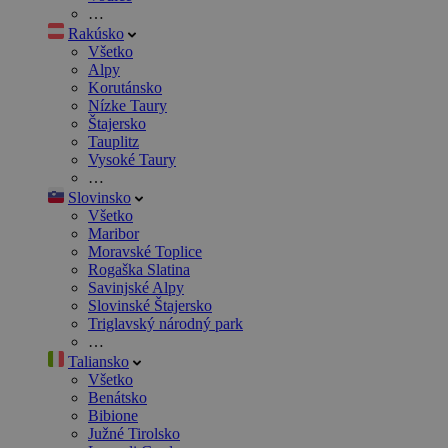
…
Rakúsko
Všetko
Alpy
Korutánsko
Nízke Taury
Štajersko
Tauplitz
Vysoké Taury
…
Slovinsko
Všetko
Maribor
Moravské Toplice
Rogaška Slatina
Savinjské Alpy
Slovinské Štajersko
Triglavský národný park
…
Taliansko
Všetko
Benátsko
Bibione
Južné Tirolsko