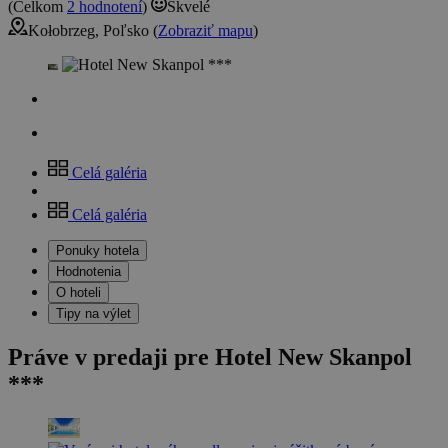
(Celkom
2 hodnotení
)
Skvelé
Kołobrzeg, Poľsko (
Zobraziť mapu
)
Celá galéria
Celá galéria
Ponuky hotela
Hodnotenia
O hoteli
Tipy na výlet
Práve v predaji pre Hotel New Skanpol
***