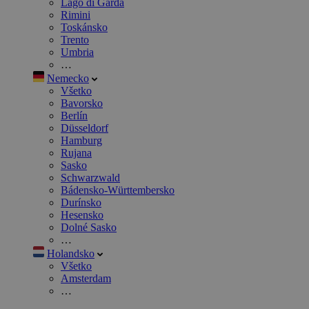
Lago di Garda
Rimini
Toskánsko
Trento
Umbria
…
Nemecko
Všetko
Bavorsko
Berlín
Düsseldorf
Hamburg
Rujana
Sasko
Schwarzwald
Bádensko-Württembersko
Durínsko
Hesensko
Dolné Sasko
…
Holandsko
Všetko
Amsterdam
…