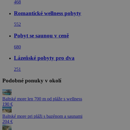
468
Romantické wellness pobyty
552
Pobyt se saunou v ceně
680
Lázeňské pobyty pro dva
251
Podobné ponuky v okolí
Baltské more len 700 m od pláže s wellness
190 €
Baltské more pri pláži s bazénom a saunami
204 €