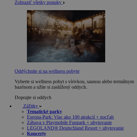
Zobraziť všetky ponuky
Oddýchnite si na wellness pobyte
Vyberte si wellness pobyt s vírivkou, saunou alebo termálnym
bazénom a užite si zaslúžený oddych.
Doprajte si oddych
Zážitky
Tematické parky
Europa-Park: Viac ako 100 atrakcií + nocľah
Zábava v Playmobile Funpark + ubytovanie
LEGOLAND® Deutschland Resort + ubytovanie
Koncerty