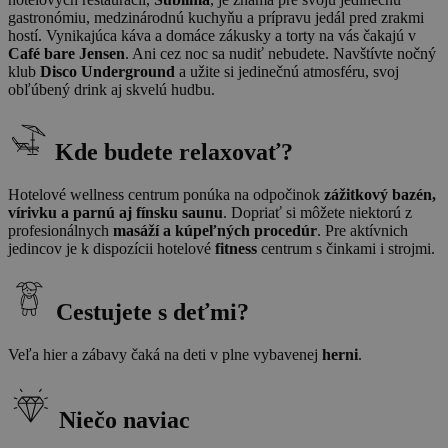
gastronómiu, medzinárodnú kuchyňu a prípravu jedál pred zrakmi
hostí. Vynikajúca káva a domáce zákusky a torty na vás čakajú v
Café bare Jensen
. Ani cez noc sa nudiť nebudete. Navštívte nočný
klub
Disco Underground
a užite si jedinečnú atmosféru, svoj
obľúbený drink aj skvelú hudbu.
Kde budete relaxovať?
Hotelové wellness centrum ponúka na odpočinok
zážitkový bazén,
vírivku a parnú aj fínsku saunu
. Dopriať si môžete niektorú z
profesionálnych
masáží a kúpeľných procedúr
. Pre aktívnich
jedincov je k dispozícii hotelové
fitness
centrum s činkami i strojmi.
Cestujete s deťmi?
Veľa hier a zábavy čaká na deti v plne vybavenej
herni
.
Niečo naviac