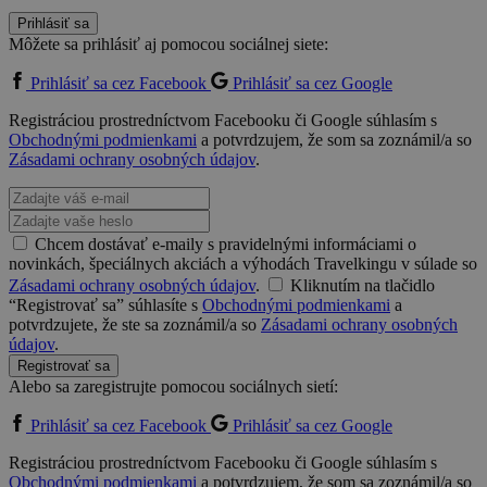
Prihlásiť sa
Môžete sa prihlásiť aj pomocou sociálnej siete:
Prihlásiť sa cez Facebook
Prihlásiť sa cez Google
Registráciou prostredníctvom Facebooku či Google súhlasím s
Obchodnými podmienkami
a potvrdzujem, že som sa zoznámil/a so
Zásadami ochrany osobných údajov
.
Chcem dostávať e-maily s pravidelnými informáciami o
novinkách, špeciálnych akciách a výhodách Travelkingu v súlade so
Zásadami ochrany osobných údajov
.
Kliknutím na tlačidlo
“Registrovať sa” súhlasíte s
Obchodnými podmienkami
a
potvrdzujete, že ste sa zoznámil/a so
Zásadami ochrany osobných
údajov
.
Registrovať sa
Alebo sa zaregistrujte pomocou sociálnych sietí:
Prihlásiť sa cez Facebook
Prihlásiť sa cez Google
Registráciou prostredníctvom Facebooku či Google súhlasím s
Obchodnými podmienkami
a potvrdzujem, že som sa zoznámil/a so