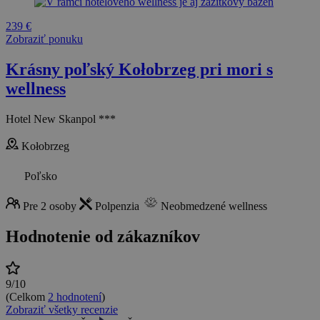
239 €
Zobraziť ponuku
Krásny poľský Kołobrzeg pri mori s
wellness
Hotel New Skanpol ***
Kołobrzeg
Poľsko
Pre 2 osoby
Polpenzia
Neobmedzené wellness
Hodnotenie od zákazníkov
9/10
(Celkom
2 hodnotení
)
Zobraziť všetky recenzie