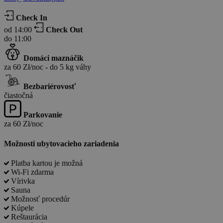
Check In
od 14:00
Check Out
do 11:00
Domáci maznáčik
za 60 Zł/noc - do 5 kg váhy
Bezbariérovosť
čiastočná
Parkovanie
za 60 Zł/noc
Možnosti ubytovacieho zariadenia
Platba kartou je možná
Wi-Fi zdarma
Vírivka
Sauna
Možnosť procedúr
Kúpele
Reštaurácia