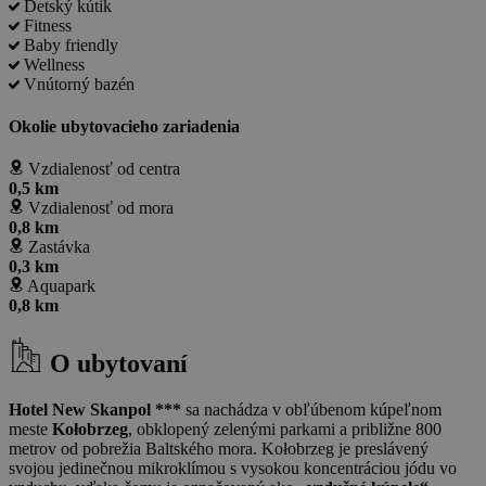
Detský kútik
Fitness
Baby friendly
Wellness
Vnútorný bazén
Okolie ubytovacieho zariadenia
Vzdialenosť od centra
0,5 km
Vzdialenosť od mora
0,8 km
Zastávka
0,3 km
Aquapark
0,8 km
O ubytovaní
Hotel New Skanpol ***
sa nachádza v obľúbenom kúpeľnom
meste
Kołobrzeg
, obklopený zelenými parkami a približne 800
metrov od pobrežia Baltského mora. Kołobrzeg je preslávený
svojou jedinečnou mikroklímou s vysokou koncentráciou jódu vo