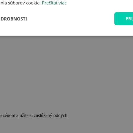
nia súborov cookie.
Prečítať viac
ODROBNOSTI
PRI
bazénom a užite si zaslúžený oddych.