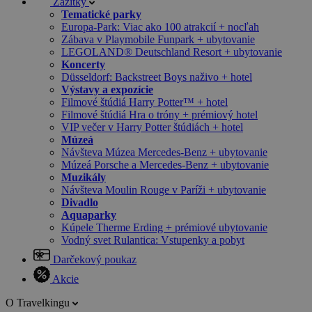
Zážitky
Tematické parky
Europa-Park: Viac ako 100 atrakcií + nocľah
Zábava v Playmobile Funpark + ubytovanie
LEGOLAND® Deutschland Resort + ubytovanie
Koncerty
Düsseldorf: Backstreet Boys naživo + hotel
Výstavy a expozície
Filmové štúdiá Harry Potter™ + hotel
Filmové štúdiá Hra o tróny + prémiový hotel
VIP večer v Harry Potter štúdiách + hotel
Múzeá
Návšteva Múzea Mercedes-Benz + ubytovanie
Múzeá Porsche a Mercedes-Benz + ubytovanie
Muzikály
Návšteva Moulin Rouge v Paríži + ubytovanie
Divadlo
Aquaparky
Kúpele Therme Erding + prémiové ubytovanie
Vodný svet Rulantica: Vstupenky a pobyt
Darčekový poukaz
Akcie
O Travelkingu