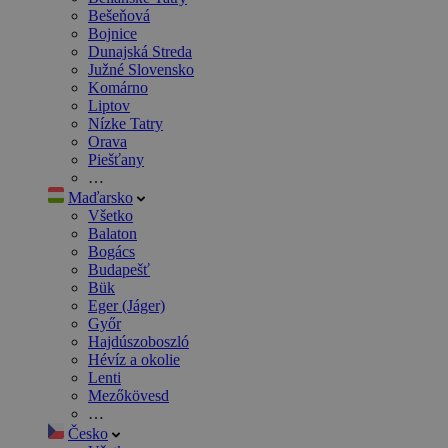
Bešeňová
Bojnice
Dunajská Streda
Južné Slovensko
Komárno
Liptov
Nízke Tatry
Orava
Piešťany
…
Maďarsko
Všetko
Balaton
Bogács
Budapešť
Bük
Eger (Jáger)
Győr
Hajdúszoboszló
Hévíz a okolie
Lenti
Mezőkövesd
…
Česko