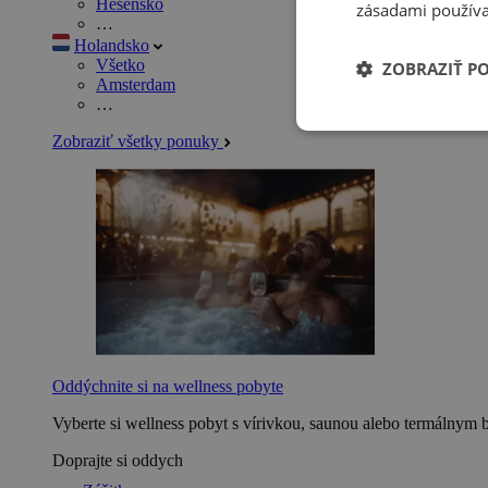
Hesensko
zásadami používa
…
Holandsko
Všetko
ZOBRAZIŤ P
Amsterdam
…
Zobraziť všetky ponuky
Oddýchnite si na wellness pobyte
Vyberte si wellness pobyt s vírivkou, saunou alebo termálnym 
Doprajte si oddych