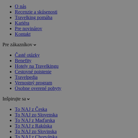
O nás
Recenzie a skúsenosti
Travelking pomáha
Kariéra
Pre novinárov
Kontakt
Pre zákazníkov
Časté otázky
Benefity
Hotely na Travelkingu
Cestovné poistenie
Travelpedia
Vernostný program
Osobne overené pobyty
Inšpirujte sa
To NAJ z Česka
To NAJ zo Slovenska
To NAJ z Maďarska
To NAJ z Rakúska
To NAJ zo Slovinska
To NAJ z Chorvátska