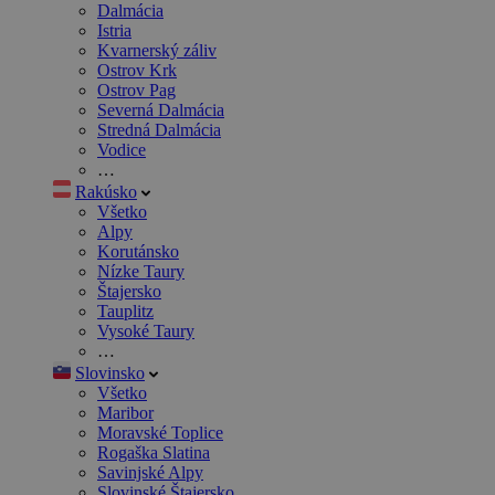
Dalmácia
Istria
Kvarnerský záliv
Ostrov Krk
Ostrov Pag
Severná Dalmácia
Stredná Dalmácia
Vodice
…
Rakúsko
Všetko
Alpy
Korutánsko
Nízke Taury
Štajersko
Tauplitz
Vysoké Taury
…
Slovinsko
Všetko
Maribor
Moravské Toplice
Rogaška Slatina
Savinjské Alpy
Slovinské Štajersko