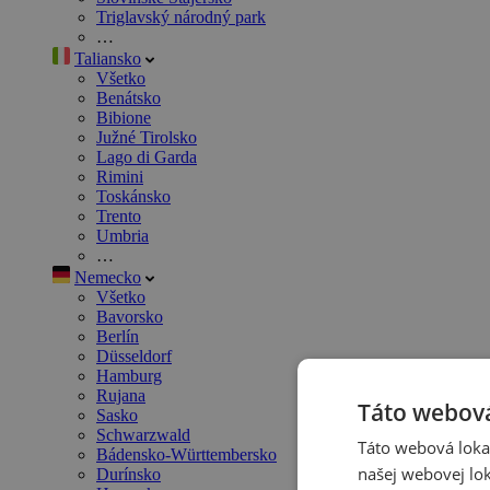
Triglavský národný park
…
Taliansko
Všetko
Benátsko
Bibione
Južné Tirolsko
Lago di Garda
Rimini
Toskánsko
Trento
Umbria
…
Nemecko
Všetko
Bavorsko
Berlín
Düsseldorf
Hamburg
Rujana
Táto webová
Sasko
Schwarzwald
Táto webová lokal
Bádensko-Württembersko
našej webovej lok
Durínsko