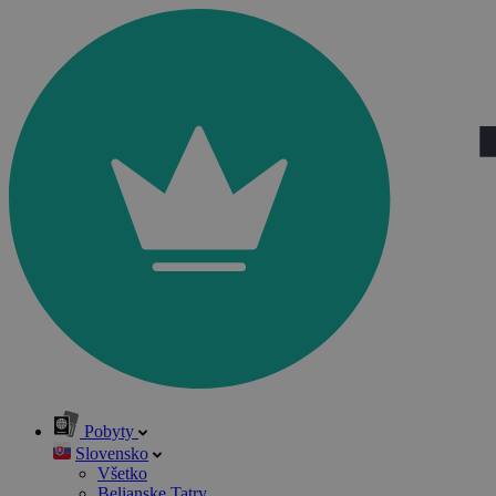
Pobyty
Slovensko
Všetko
Belianske Tatry