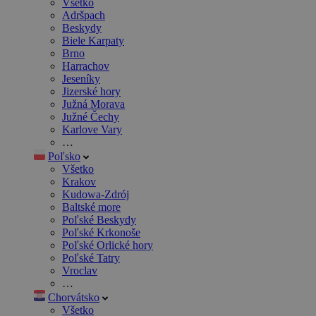
Všetko
Adršpach
Beskydy
Biele Karpaty
Brno
Harrachov
Jeseníky
Jizerské hory
Južná Morava
Južné Čechy
Karlove Vary
…
Poľsko
Všetko
Krakov
Kudowa-Zdrój
Baltské more
Poľské Beskydy
Poľské Krkonoše
Poľské Orlické hory
Poľské Tatry
Vroclav
…
Chorvátsko
Všetko