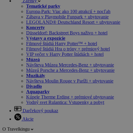
Zážitky
Tematické parky
Europa-Park: Viac ako 100 atrakcií + nocľah
Zábava v Playmobile Funpark + ubytovanie
LEGOLAND® Deutschland Resort + ubytovanie
Koncerty
Düsseldorf: Backstreet Boys naživo + hotel
Výstavy a expozície
Filmové štúdiá Harry Potter™ + hotel
Filmové štúdiá Hra o tróny + prémiový hotel
VIP večer v Harry Potter štúdiách + hotel
Múzeá
Návšteva Múzea Mercedes-Benz + ubytovanie
Múzeá Porsche a Mercedes-Benz + ubytovanie
Muzikály
Návšteva Moulin Rouge v Paríži + ubytovanie
Divadlo
Aquaparky
Kúpele Therme Erding + prémiové ubytovanie
Vodný svet Rulantica: Vstupenky a pobyt
Darčekový poukaz
Akcie
O Travelkingu