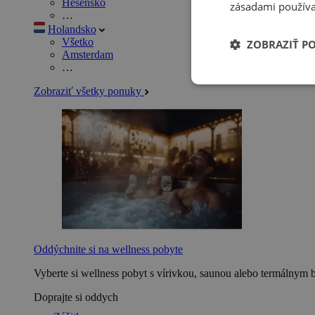
Hesensko
zásadami používa
…
Holandsko
Všetko
ZOBRAZIŤ P
Amsterdam
…
Zobraziť všetky ponuky
Oddýchnite si na wellness pobyte
Vyberte si wellness pobyt s vírivkou, saunou alebo termálnym 
Doprajte si oddych