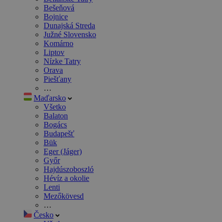
Bešeňová
Bojnice
Dunajská Streda
Južné Slovensko
Komárno
Liptov
Nízke Tatry
Orava
Piešťany
…
Maďarsko
Všetko
Balaton
Bogács
Budapešť
Bük
Eger (Jáger)
Győr
Hajdúszoboszló
Hévíz a okolie
Lenti
Mezőkövesd
…
Česko