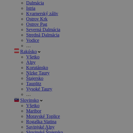
Dalmácia
Istria
Kvarnerský záliv
Ostrov Krk
Ostrov Pag
Severná Dalmácia
Stredná Dalmácia
Vodice
…
Rakúsko
Všetko
Alpy
Korutánsko
Nízke Taury
Štajersko
Tauplitz
Vysoké Taury
…
Slovinsko
Všetko
Maribor
Moravské Toplice
Rogaška Slatina
Savinjské Alpy
Slovinské Štajersko