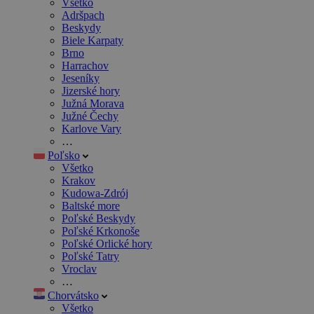
Všetko
Adršpach
Beskydy
Biele Karpaty
Brno
Harrachov
Jeseníky
Jizerské hory
Južná Morava
Južné Čechy
Karlove Vary
…
Poľsko
Všetko
Krakov
Kudowa-Zdrój
Baltské more
Poľské Beskydy
Poľské Krkonoše
Poľské Orlické hory
Poľské Tatry
Vroclav
…
Chorvátsko
Všetko