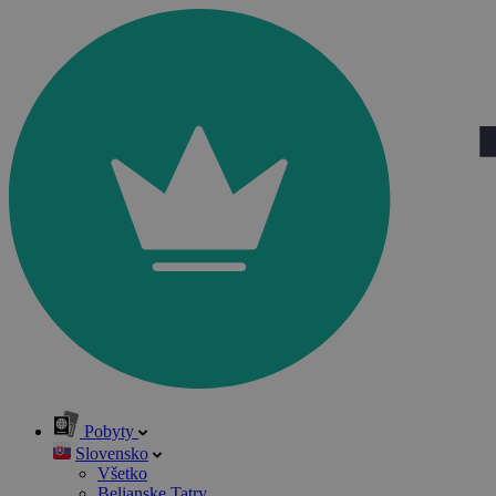
Pobyty
Slovensko
Všetko
Belianske Tatry