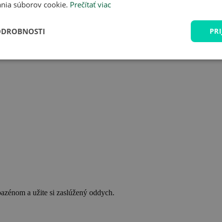
nia súborov cookie.
Prečítať viac
ODROBNOSTI
PRI
bazénom a užite si zaslúžený oddych.