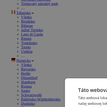
Triglavský národný park
…
Taliansko
Všetko
Benátsko
Bibione
Južné Tirolsko
Lago di Garda
Rimini
Toskánsko
Trento
Umbria
…
Nemecko
Všetko
Bavorsko
Berlín
Düsseldorf
Hamburg
Rujana
Táto webová
Sasko
Schwarzwald
Táto webová lokal
Bádensko-Württembersko
našej webovej lok
Durínsko