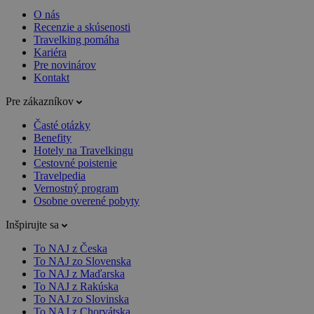
O nás
Recenzie a skúsenosti
Travelking pomáha
Kariéra
Pre novinárov
Kontakt
Pre zákazníkov
Časté otázky
Benefity
Hotely na Travelkingu
Cestovné poistenie
Travelpedia
Vernostný program
Osobne overené pobyty
Inšpirujte sa
To NAJ z Česka
To NAJ zo Slovenska
To NAJ z Maďarska
To NAJ z Rakúska
To NAJ zo Slovinska
To NAJ z Chorvátska