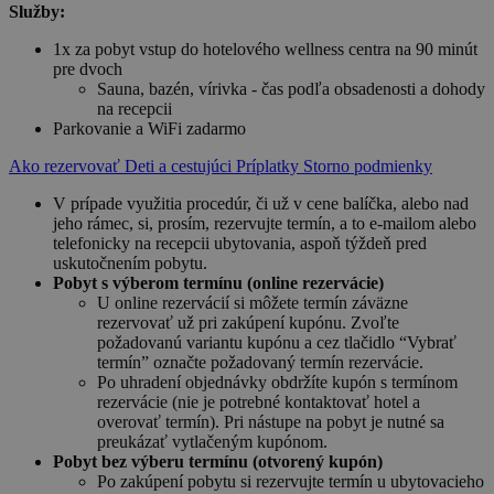
Služby:
1x za pobyt vstup do hotelového wellness centra na 90 minút
pre dvoch
Sauna, bazén, vírivka - čas podľa obsadenosti a dohody
na recepcii
Parkovanie a WiFi zadarmo
Ako rezervovať
Deti a cestujúci
Príplatky
Storno podmienky
V prípade využitia procedúr, či už v cene balíčka, alebo nad
jeho rámec, si, prosím, rezervujte termín, a to e-mailom alebo
telefonicky na recepcii ubytovania, aspoň týždeň pred
uskutočnením pobytu.
Pobyt s výberom termínu (online rezervácie)
U online rezervácií si môžete termín záväzne
rezervovať už pri zakúpení kupónu. Zvoľte
požadovanú variantu kupónu a cez tlačidlo “Vybrať
termín” označte požadovaný termín rezervácie.
Po uhradení objednávky obdržíte kupón s termínom
rezervácie (nie je potrebné kontaktovať hotel a
overovať termín). Pri nástupe na pobyt je nutné sa
preukázať vytlačeným kupónom.
Pobyt bez výberu termínu (otvorený kupón)
Po zakúpení pobytu si rezervujte termín u ubytovacieho