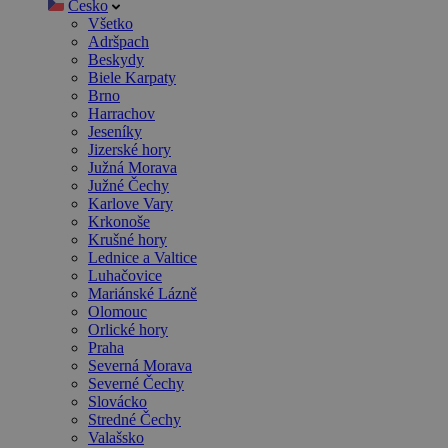
Česko
Všetko
Adršpach
Beskydy
Biele Karpaty
Brno
Harrachov
Jeseníky
Jizerské hory
Južná Morava
Južné Čechy
Karlove Vary
Krkonoše
Krušné hory
Lednice a Valtice
Luhačovice
Mariánské Lázně
Olomouc
Orlické hory
Praha
Severná Morava
Severné Čechy
Slovácko
Stredné Čechy
Valašsko