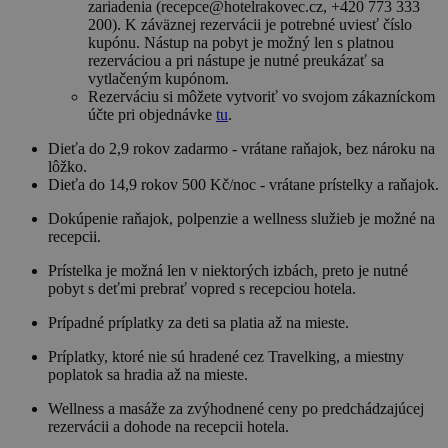
zariadenia (recepce@hotelrakovec.cz, +420 773 333
200). K záväznej rezervácii je potrebné uviesť číslo
kupónu. Nástup na pobyt je možný len s platnou
rezerváciou a pri nástupe je nutné preukázať sa
vytlačeným kupónom.
Rezerváciu si môžete vytvoriť vo svojom zákazníckom
účte pri objednávke
tu
.
Dieťa do 2,9 rokov zadarmo - vrátane raňajok, bez nároku na
lôžko.
Dieťa do 14,9 rokov 500 Kč/noc - vrátane prístelky a raňajok.
Dokúpenie raňajok, polpenzie a wellness služieb je možné na
recepcii.
Prístelka je možná len v niektorých izbách, preto je nutné
pobyt s deťmi prebrať vopred s recepciou hotela.
Prípadné príplatky za deti sa platia až na mieste.
Príplatky, ktoré nie sú hradené cez Travelking, a miestny
poplatok sa hradia až na mieste.
Wellness a masáže za zvýhodnené ceny po predchádzajúcej
rezervácii a dohode na recepcii hotela.