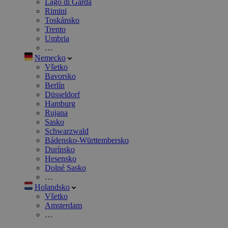
Lago di Garda
Rimini
Toskánsko
Trento
Umbria
…
Nemecko
Všetko
Bavorsko
Berlín
Düsseldorf
Hamburg
Rujana
Sasko
Schwarzwald
Bádensko-Württembersko
Durínsko
Hesensko
Dolné Sasko
…
Holandsko
Všetko
Amsterdam
…