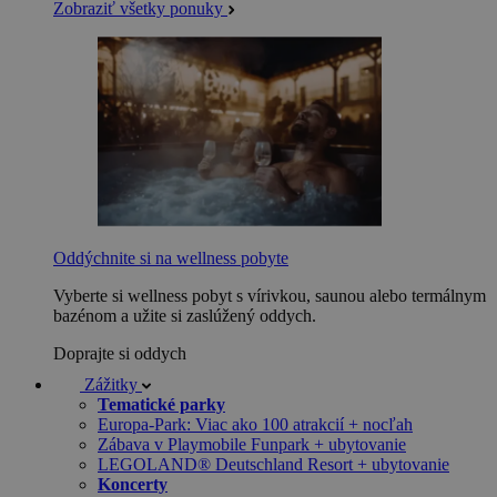
Zobraziť všetky ponuky
Oddýchnite si na wellness pobyte
Vyberte si wellness pobyt s vírivkou, saunou alebo termálnym
bazénom a užite si zaslúžený oddych.
Doprajte si oddych
Zážitky
Tematické parky
Europa-Park: Viac ako 100 atrakcií + nocľah
Zábava v Playmobile Funpark + ubytovanie
LEGOLAND® Deutschland Resort + ubytovanie
Koncerty