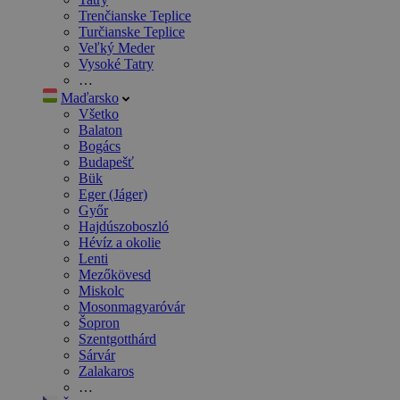
Trenčianske Teplice
Turčianske Teplice
Veľký Meder
Vysoké Tatry
…
Maďarsko
Všetko
Balaton
Bogács
Budapešť
Bük
Eger (Jáger)
Győr
Hajdúszoboszló
Hévíz a okolie
Lenti
Mezőkövesd
Miskolc
Mosonmagyaróvár
Šopron
Szentgotthárd
Sárvár
Zalakaros
…