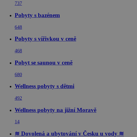
737
Pobyty s bazénem
648
Pobyty s vířivkou v ceně
468
Pobyt se saunou v ceně
680
Wellness pobyty s dětmi
492
Wellness pobyty na jižní Moravě
14
≋ Dovolená a ubytování v Česku u vody ≋