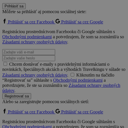
Prihlásiť sa
Môžete sa prihlásiť aj pomocou sociálnej siete:
Prihlásiť sa cez Facebook
Prihlásiť sa cez Google
Registráciou prostredníctvom Facebooku či Google súhlasím s
Obchodnými podmienkami
a potvrdzujem, že som sa zoznámil/a so
Zásadami ochrany osobných údajov
.
Chcem dostávať e-maily s pravidelnými informáciami o
novinkách, špeciálnych akciách a výhodách Travelkingu v súlade so
Zásadami ochrany osobných údajov
.
Kliknutím na tlačidlo
“Registrovať sa” súhlasíte s
Obchodnými podmienkami
a
potvrdzujete, že ste sa zoznámil/a so
Zásadami ochrany osobných
údajov
.
Registrovať sa
Alebo sa zaregistrujte pomocou sociálnych sietí:
Prihlásiť sa cez Facebook
Prihlásiť sa cez Google
Registráciou prostredníctvom Facebooku či Google súhlasím s
Obchodnými podmienkami
a potvrdzujem, že som sa zoznámil/a so