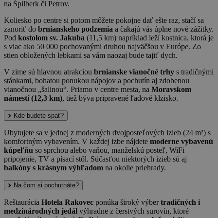
na Špilberk či Petrov.
Koliesko po centre si potom môžete pokojne dať ešte raz, stačí sa
zanoriť do
brnianskeho podzemia
a čakajú vás úplne nové zážitky.
Pod
kostolom sv. Jakuba
(11,5 km) napríklad leží kostnica, ktorá je
s viac ako 50 000 pochovanými druhou najväčšou v Európe. Zo
stien obložených lebkami sa vám naozaj bude tajiť dych.
V zime sú hlavnou atrakciou
brnianske vianočné trhy
s tradičnými
stánkami, bohatou ponukou nápojov a pochutín aj zdobenou
vianočnou „šalinou“. Priamo v centre mesta, na
Moravskom
námestí (12,3 km)
, tiež býva pripravené ľadové klzisko.
Kde budete spať?
Ubytujete sa v jednej z moderných dvojposteľových izieb (24 m²) s
komfortným vybavením. V každej izbe nájdete
moderne vybavenú
kúpeľňu
so sprchou alebo vaňou, manželskú posteľ, WiFi
pripojenie, TV a písací stôl. Súčasťou niektorých izieb sú aj
balkóny s krásnym výhľadom
na okolie priehrady.
Na čom si pochutnáte?
Reštaurácia
Hotela Rakovec
ponúka široký výber
tradičných i
medzinárodných jedál
výhradne z čerstvých surovín, ktoré