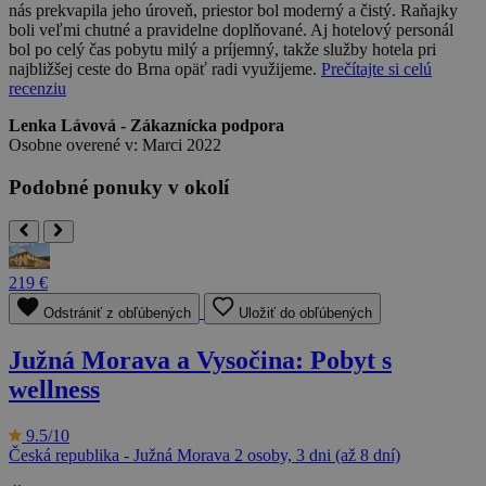
nás prekvapila jeho úroveň, priestor bol moderný a čistý. Raňajky
boli veľmi chutné a pravidelne doplňované. Aj hotelový personál
bol po celý čas pobytu milý a príjemný, takže služby hotela pri
najbližšej ceste do Brna opäť radi využijeme.
Prečítajte si celú
recenziu
Lenka Lávová - Zákaznícka podpora
Osobne overené v: Marci 2022
Podobné ponuky v okolí
219 €
Odstrániť z obľúbených
Uložiť do obľúbených
Južná Morava a Vysočina: Pobyt s
wellness
9.5/10
Česká republika - Južná Morava
2 osoby, 3 dni (až 8 dní)