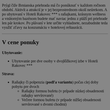
Prýgl čiže Brnianska priehrada má čo ponúknuť v každom ročnom
období. Aktivít a atrakcií je v jej bezprostrednom okolí neúrekom. A
po ubytovaní v Hoteli Rakovec *** s raňajkami, krásnym wellness
a vnútorným bazénom budete mať naviac jednu z pláží pri priehrade
len pár krokov. Po plávaní v lete určite vyhladnete, nezabudnite teda
využiť zľavy na konzumáciu v hotelovej reštaurácii.
V cene ponuky
Ubytovanie:
Ubytovanie pre dve osoby v dvojlôžkovej izbe v Hoteli
Rakovec ***
Strava:
Raňajky či polpenzia (
podľa variantu
) počas clej doby
pobytu pre dvoch
Raňajky formou bufetu (v prípade nízkej obsadenosti
raňajky servírované)
Večere formou bufetu (v prípade nižšej obsadenosti
servírované s dvomi chodmi)