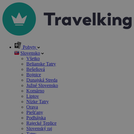
Pobyty
Slovensko
Všetko
Belianske Tatry
Bešeňová
Bojnice
Dunajská Streda
Južné Slovensko
Komárno
Liptov
Nízke Tatry
Orava
Piešťany
Podhájska
Rajecké Teplice
Slovenský raj
Tatry