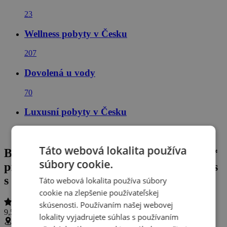
23
Wellness pobyty v Česku
207
Dovolená u vody
70
Luxusní pobyty v Česku
42
Táto webová lokalita používa
Brnianska priehrada: Hotel Rakovec ***
súbory cookie.
pri pláži s polpenziou + vstup do wellness
s bazénom a vírivkou
Táto webová lokalita používa súbory
cookie na zlepšenie používateľskej
skúsenosti. Používaním našej webovej
9,5 / 10
(
36 hodnotení
)
lokality vyjadrujete súhlas s používaním