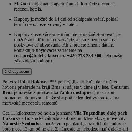
Možnosť objednania apartmánu - informácie o cene na
recepcii hotela.
Kupóny je možné do 14 dní od zakúpenia vrátiť, pokiaľ
termín nebol rezervovaný v hoteli.
Kupóny s rezerváciou termínu nie je možné stornovať. Je
možné zmeniť termín rezervácie, ak so zmenou súhlasí
poskytovateľ ubytovania. Ak si prajete zmeniť dátum,
kontaktujte ubytovacie zariadenie na
recepce@hotelrakovec.cz, +420 773 333 200
alebo našu
zákaznícku podporu.
O ubytovaní
Pobyt
v Hoteli Rakovec ***
pri Prýgli, ako Brňania nárečovo
hovoria priehrade na kraji Brna, si užijete v zime aj v lete.
Centrum
Brna je navyše z prístaviska ľahko dostupné
aj mestskou
hromadnou dopravou. Takže si aspoň jeden deň vyhraďte aj na
moravskú metropolu samotnú.
Cca 11 kilometrov od hotela je známa
Vila Tugendhat
, ďalej
park
Lužánky
a Botanická záhrada a arborétum Mendelovej univerzity.
Námestie Svobody
s množstvom pamiatok, atrakcií i obchodov je
potom cca 13 km od hotela. Z námestia to nebudete mať ďaleko ani