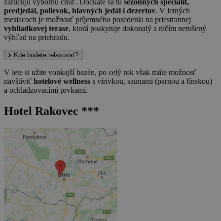
zaručujú výbornú chuť. Dočkáte sa tu
sezónnych špecialít,
predjedál, polievok, hlavných jedál i dezertov
. V letných
mesiacoch je možnosť príjemného posedenia na priestrannej
vyhliadkovej terase
, ktorá poskytuje dokonalý a ničím nerušený
výhľad na priehradu.
Kde budete relaxovať?
V lete si užite vonkajší bazén, po celý rok však máte možnosť
navštíviť
hotelové wellness
s vírivkou, saunami (parnou a fínskou)
a ochladzovacími prvkami.
Hotel Rakovec ***