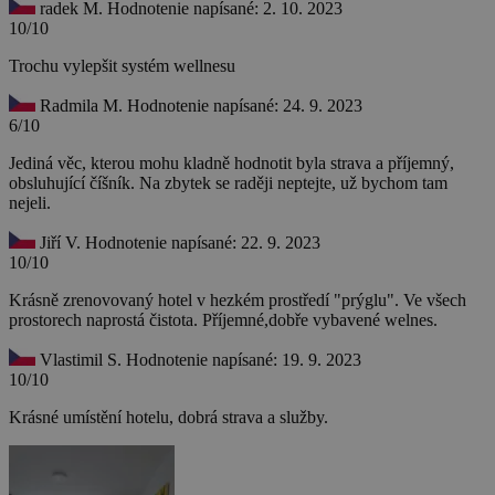
radek M.
Hodnotenie napísané: 2. 10. 2023
10/10
Trochu vylepšit systém wellnesu
Radmila M.
Hodnotenie napísané: 24. 9. 2023
6/10
Jediná věc, kterou mohu kladně hodnotit byla strava a příjemný,
obsluhující číšník. Na zbytek se raději neptejte, už bychom tam
nejeli.
Jiří V.
Hodnotenie napísané: 22. 9. 2023
10/10
Krásně zrenovovaný hotel v hezkém prostředí "prýglu". Ve všech
prostorech naprostá čistota. Příjemné,dobře vybavené welnes.
Vlastimil S.
Hodnotenie napísané: 19. 9. 2023
10/10
Krásné umístění hotelu, dobrá strava a služby.