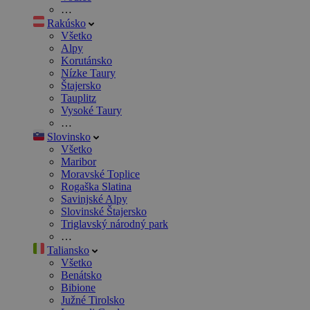
…
Rakúsko
Všetko
Alpy
Korutánsko
Nízke Taury
Štajersko
Tauplitz
Vysoké Taury
…
Slovinsko
Všetko
Maribor
Moravské Toplice
Rogaška Slatina
Savinjské Alpy
Slovinské Štajersko
Triglavský národný park
…
Taliansko
Všetko
Benátsko
Bibione
Južné Tirolsko