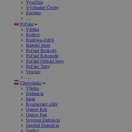
Vysočina
Východné Čechy
Znojmo
…
Poľsko
Všetko
Krakov
Kudowa-Zdrój
Baltské more
Poľské Beskydy
Poľské Krkonoše
Poľské Orlické hory
Poľské Tatry
Vroclav
…
Chorvátsko
Všetko
Dalmácia
Istria
Kvarnerský záliv
Ostrov Krk
Ostrov Pag
Severná Dalmácia
Stredná Dalmácia
Vodice