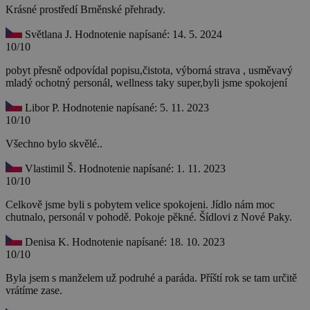
Krásné prostředí Brněnské přehrady.
Světlana J.
Hodnotenie napísané: 14. 5. 2024
10/10
pobyt přesně odpovídal popisu,čistota, výborná strava , usměvavý
mladý ochotný personál, wellness taky super,byli jsme spokojení
Libor P.
Hodnotenie napísané: 5. 11. 2023
10/10
Všechno bylo skvělé..
Vlastimil Š.
Hodnotenie napísané: 1. 11. 2023
10/10
Celkově jsme byli s pobytem velice spokojeni. Jídlo nám moc
chutnalo, personál v pohodě. Pokoje pěkné. Šídlovi z Nové Paky.
Denisa K.
Hodnotenie napísané: 18. 10. 2023
10/10
Byla jsem s manželem už podruhé a paráda. Příští rok se tam určitě
vrátíme zase.