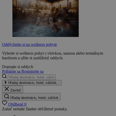
Oddýchnite si na wellness pobyte
Vyberte si wellness pobyt s vírivkou, saunou alebo termálnym
bazénom a užite si zaslúžený oddych.
Doprajte si oddych
Prihláste sa
Registrujte sa
Hľadaj destináciu, hotel, zážitok...
Zavrieť
Hľadaj destináciu, hotel, zážitok
Oblíbené
0
Zatiaľ nemáte žiadne obľúbené ponuky.