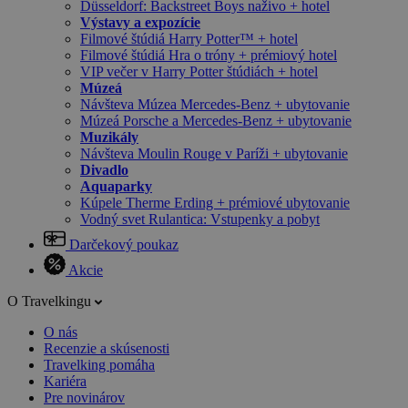
Düsseldorf: Backstreet Boys naživo + hotel
Výstavy a expozície
Filmové štúdiá Harry Potter™ + hotel
Filmové štúdiá Hra o tróny + prémiový hotel
VIP večer v Harry Potter štúdiách + hotel
Múzeá
Návšteva Múzea Mercedes-Benz + ubytovanie
Múzeá Porsche a Mercedes-Benz + ubytovanie
Muzikály
Návšteva Moulin Rouge v Paríži + ubytovanie
Divadlo
Aquaparky
Kúpele Therme Erding + prémiové ubytovanie
Vodný svet Rulantica: Vstupenky a pobyt
Darčekový poukaz
Akcie
O Travelkingu
O nás
Recenzie a skúsenosti
Travelking pomáha
Kariéra
Pre novinárov